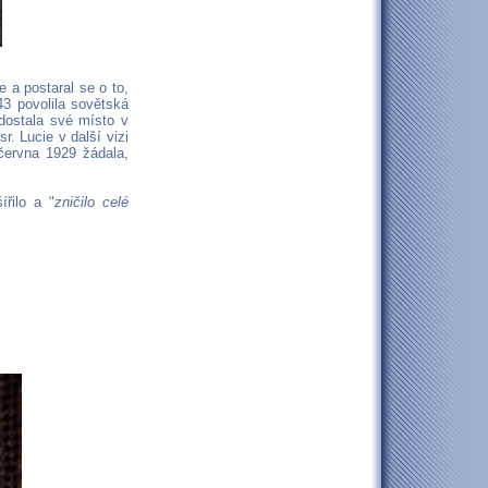
e a postaral se o to,
43 povolila sovětská
dostala své místo v
r. Lucie v další vizi
června 1929 žádala,
ířilo a "
zničilo celé