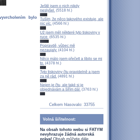
Ještě jsem o nich nikdy
neslyšel.
(5518 hl.)
vyvrcholením bylo
Tuším, že něco takového existuje, ale
nic víc.
(4566 hl.)
Už jsem měl některé tyto tiskoviny v
ruce.
(6535 hl.)
Popravdě, vůbec mě
nezaujaly.
(4104 hl.)
Něco málo jsem přečetl a líbilo se mi
to.
(4378 hl.)
Tyto tiskoviny čtu pravidelně a jsem
za ně rád.
(4891 hl.)
Nejen je čtu, ale také si je
objednávám a šířím dál.
(3763 hl.)
Celkem hlasovalo: 33755
Volná šiřitelnost:
Na obsah tohoto webu si FATYM
nevyhrazuje žádná autorská
práva!
Obsah můžete dále