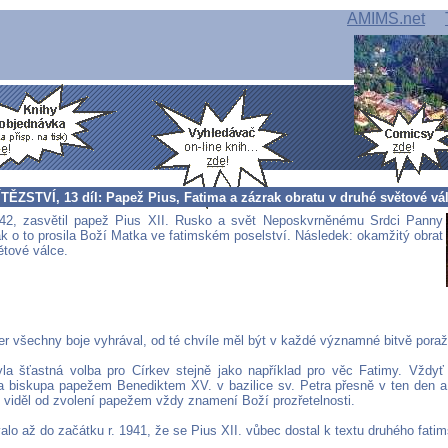
AMIMS.net
ĚZSTVÍ, 13 díl: Papež Pius, Fatima a zázrak obratu v druhé světové vá
942, zasvětil papež Pius XII. Rusko a svět Neposkvrněnému Srdci Panny
ak o to prosila Boží Matka ve fatimském poselství. Následek: okamžitý obrat
ětové válce.
ler všechny boje vyhrával, od té chvíle měl být v každé významné bitvě pora
yla šťastná volba pro Církev stejně jako například pro věc Fatimy. Vždyť
 biskupa papežem Benediktem XV. v bazilice sv. Petra přesně v ten den a 
 viděl od zvolení papežem vždy znamení Boží prozřetelnosti.
valo až do začátku r. 1941, že se Pius XII. vůbec dostal k textu druhého fati