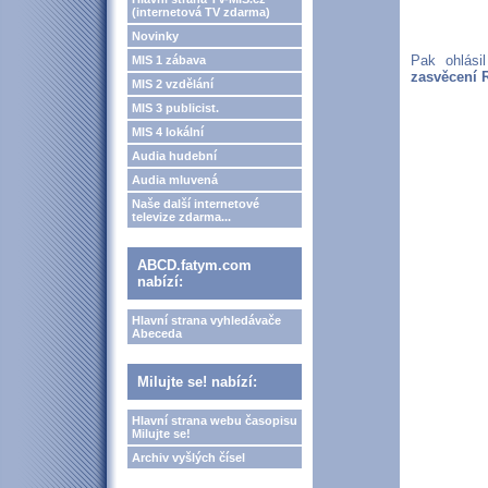
(internetová TV zdarma)
Novinky
Pak ohlási
MIS 1 zábava
zasvěcení 
MIS 2 vzdělání
MIS 3 publicist.
MIS 4 lokální
Audia hudební
Audia mluvená
Naše další internetové
televize zdarma...
ABCD.fatym.com
nabízí:
Hlavní strana vyhledávače
Abeceda
Milujte se! nabízí:
Hlavní strana webu časopisu
Milujte se!
Archiv vyšlých čísel