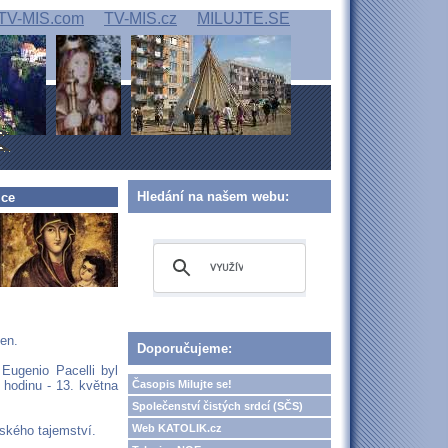
TV-MIS.com
TV-MIS.cz
MILUJTE.SE
Hledání na našem webu:
lce
žen.
Doporučujeme:
 Eugenio Pacelli byl
Časopis Milujte se!
hodinu - 13. května
Společenství čistých srdcí (SČS)
Web KATOLIK.cz
mského tajemství.