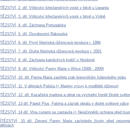
ĚZSTVÍ, 2. díl: Vítězství křesťanských vojsk v bitvě u Lepanta
ĚZSTVÍ, 3. díl: Vítězství křesťanských vojsk v bitvě u Vídně
ĚZSTVÍ, 4. díl: Záchrana Portugalska
TĚZSTVÍ, 5. díl: Osvobození Rakouska
ĚZSTVÍ, 6. díl: První filipínská růžencová revoluce r. 1986
ĚZSTVÍ, 7. díl: Druhá filipínská růžencová revoluce r. 2001
ĚZSTVÍ, 8. díl: Záchrana katolických kněží v Hirošimě
ĚZSTVÍ, 9. díl: Vítězství Panny Marie v Africe (2008 - 2009)
ĚZSTVÍ, 10. díl: Panna Maria zastřela zrak bojovníkům Islámského státu
ĚZSTVÍ, 11: V dějinách Polska (+ Mariiny výzvy k modlitbě růžence)
ĚZSTVÍ, 12. díl: Kazaňská madona a obrat na východní frontě Druhé světo
ĚZSTVÍ, 13 díl: Papež Pius, Fatima a zázrak obratu v druhé světové válce
ĚZSTVÍ, 14 díl: Vlna cunami se zastavila (+ Nejúčinnější ochrana před tsun
TĚZSTVÍ, 15 díl: Zjevení Panny Marie zachránilo životy před nejsmrt
dějinách