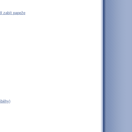
l zabít papeže
íběhy)