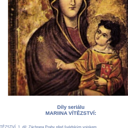
Díly seriálu
MARIINA VÍTĚZSTVÍ:
TĚZSTVÍ, 1. díl: Záchrana Prahy před švédským vojskem