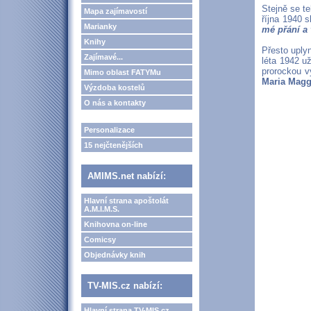
Stejně se te
Mapa zajímavostí
října 1940 s
Marianky
mé přání a
Knihy
Přesto uply
Zajímavé...
léta 1942 u
prorockou 
Mimo oblast FATYMu
Maria Magg
Výzdoba kostelů
O nás a kontakty
Personalizace
15 nejčtenějších
AMIMS.net nabízí:
Hlavní strana apoštolát
A.M.I.M.S.
Knihovna on-line
Comicsy
Objednávky knih
TV-MIS.cz nabízí:
Hlavní strana TV-MIS.cz