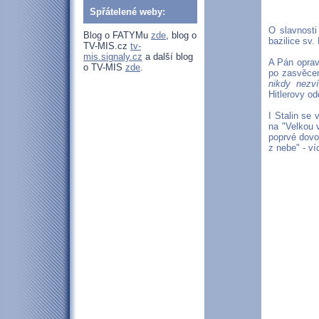
Spřátelené weby:
O slavnost
Blog o FATYMu
zde
, blog o
bazilice sv.
TV-MIS.cz
tv-
mis.signaly.cz
a další blog
A Pán oprav
o TV-MIS
zde
.
po zasvěcení
nikdy nezví
Hitlerovy od
I Stalin se
na "Velkou 
poprvé dovo
z nebe" - ví