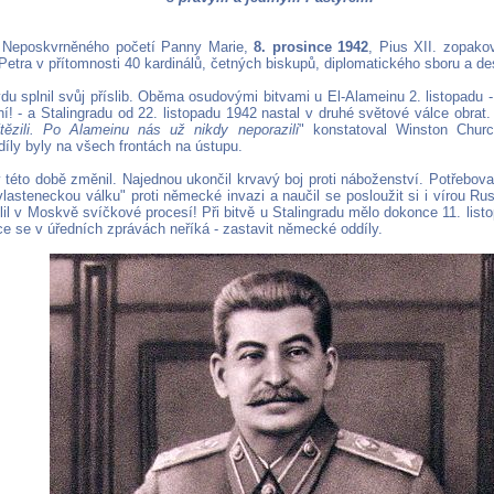
i Neposkvrněného početí Panny Marie,
8. prosince 1942
, Pius XII. zopako
 Petra v přítomnosti 40 kardinálů, četných biskupů, diplomatického sboru a des
du splnil svůj příslib. Oběma osudovými bitvami u El-Alameinu 2. listopadu 
! - a Stalingradu od 22. listopadu 1942 nastal v druhé světové válce obrat.
tězili. Po Alameinu nás už nikdy neporazili
" konstatoval Winston Church
díly byly na všech frontách na ústupu.
 v této době změnil. Najednou ukončil krvavý boj proti náboženství. Potřebov
vlasteneckou válku" proti německé invazi a naučil se posloužit si i vírou Ru
lil v Moskvě svíčkové procesí! Při bitvě u Stalingradu mělo dokonce 11. lis
ce se v úředních zprávách neříká - zastavit německé oddíly.