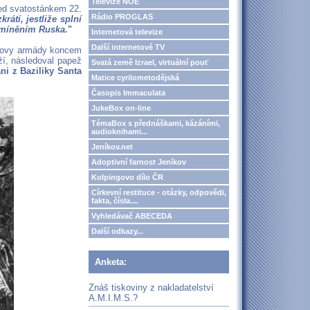
Televize NOE
před svatostánkem 22.
Rádio PROGLAS
rátí, jestliže splní
zmíněním Ruska.
"
Internetová televize
Další internetové TV
lerovy armády koncem
ží, následoval papež
Svatá země Izrael, virtuální pouť
ni z Baziliky Santa
Matice cyrilometodějská
Časopis Immaculata
JukeBox on-line
TémaBox s přednáškami, kázáními,
audioknihami...
Jeníkov.net
Adoptivní farnost Jeníkov
Kolpingovo dílo ČR
Církevní restituce - otázky, odpovědi,
fakta, čísla....
Vyhledávač ABECEDA
Další odkazy...
Anketa:
Znáš tiskoviny z nakladatelství
A.M.I.M.S.?