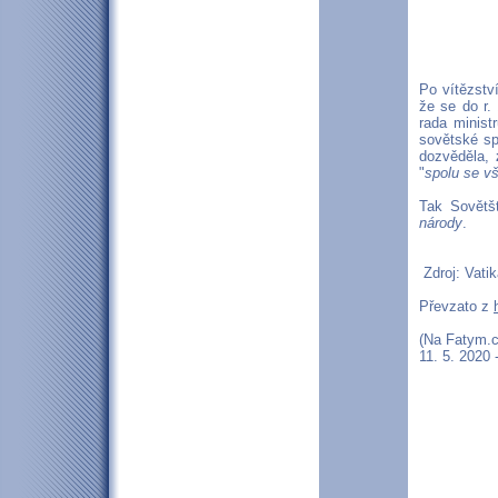
Po vítězství
že se do r.
rada minist
sovětské spo
dozvěděla,
"
spolu se v
Tak Sovětšt
národy
.
Zdroj: Vatik
Převzato z
(Na Fatym.c
11. 5. 2020 