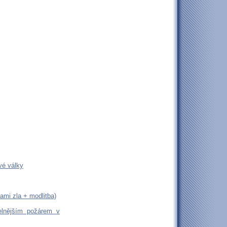
vé války
ami zla + modlitba)
elnějším požárem v