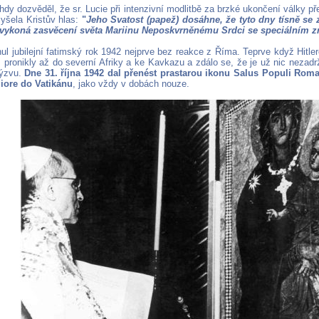
hdy dozvěděl, že sr. Lucie při intenzivní modlitbě za brzké ukončení války 
lyšela Kristův hlas:
"
Jeho Svatost (papež) dosáhne, že tyto dny tísně se zk
 vykoná zasvěcení světa Mariinu Neposkvrněnému Srdci se speciálním 
nul jubilejní fatimský rok 1942 nejprve bez reakce z Říma. Teprve když Hit
ž pronikly až do severní Afriky a ke Kavkazu a zdálo se, že je už nic nezadr
výzvu.
Dne 31. října 1942 dal přenést prastarou ikonu Salus Populi Roma
iore do Vatikánu
, jako vždy v dobách nouze.