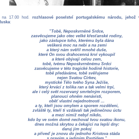
l na 17.00 hod.
rozhlasové poselství portugalskému národu, jehož 
Ruska
:
"
Tobě, Neposkvrněné Srdce,
zasvěcujeme jako otec velké křesťanské rodiny,
jako zástupce toho, kterému byla dána
veškerá moc na nebi a na zemi
a který nám svěřil mnohé duše,
které On svou drahocenná krví vykoupil
a které obývají celou zem,
tobě, tvému ​​Neposkvrněnému Srdci
zasvěcujeme v této tragické hodině historie,
tobě předáváme, tobě svěřujeme
nejen Svatou Církev,
mystické Tělo tvého Syna Ježíše,
který krvácí z tolika ran a tak velmi trpí,
ale i celý svět rozervaný smrtelným rozporem,
planoucí ohněm nenávisti,
oběť vlastní nejednotnosti ...
a ty, kteří jsou omylem a sporem rozděleni,
zvláště ty, kteří ti vzdávali tak jedinečnou úctu
a mezi nimiž nebyl nikdo,
kdo by ve svém domě nechoval tvou svatou ikonu,
dnes možná skrytou a čekající na lepší dny:
daruj jim pokoj
a přiveď je znovu do jednoho Kristova stáda
s pravým a jediným Pastýřem.
"