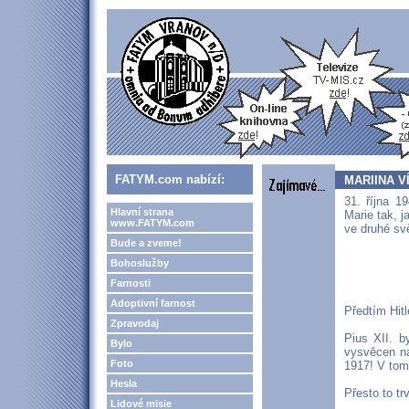
FATYM.com nabízí:
MARIINA VÍT
31. října 1
Hlavní strana
Marie tak, j
www.FATYM.com
ve druhé sv
Bude a zveme!
Bohoslužby
Farnosti
Adoptivní farnost
Předtím Hit
Zpravodaj
Pius XII. b
Bylo
vysvěcen na
Foto
1917! V tom
Hesla
Přesto to tr
Lidové misie