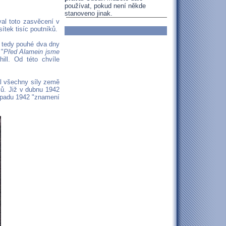
používat, pokud není někde
stanoveno jinak.
val toto zasvěcení v
ítek tisíc poutníků.
- tedy pouhé dva dny
 "
Před Alamein jsme
ill. Od této chvíle
al všechny síly země
sů. Již v dubnu 1942
topadu 1942 "znamení