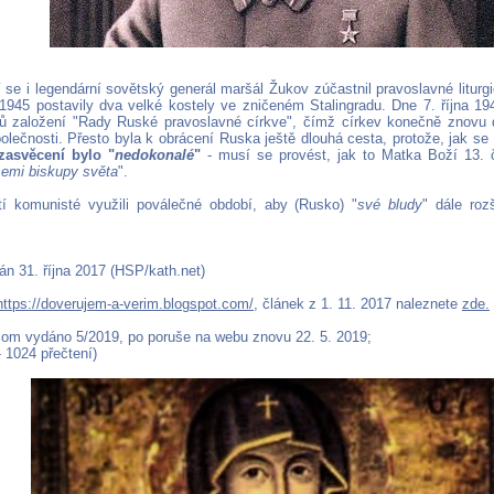
 se i legendární sovětský generál maršál Žukov zúčastnil pravoslavné liturgi
 1945 postavily dva velké kostely ve zničeném Stalingradu. Dne 7. října 19
rů založení "Rady Ruské pravoslavné církve", čímž církev konečně znovu 
lečnosti. Přesto byla k obrácení Ruska ještě dlouhá cesta, protože, jak se s
zasvěcení bylo "
nedokonalé
"
- musí se provést, jak to Matka Boží 13. 
šemi biskupy světa
".
í komunisté využili poválečné období, aby (Rusko) "
své bludy
" dále rozš
án 31. října 2017 (HSP/kath.net)
https://doverujem-a-verim.blogspot.com/
, článek z 1. 11. 2017 naleznete
zde.
om vydáno 5/2019, po poruše na webu znovu 22. 5. 2019;
- 1024 přečtení)