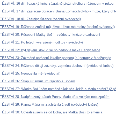
ĚZSTVÍ, 16 díl: Texaský kněz zázračně přežil střelbu s růžencem v rukou
ĚZSTVÍ, 17 díl: Zázračné obrácení Bruna Cornacchiolyho - muže, který chtě
ĚZSTVÍ, 18 díl: Zázraky růžence (osobní svědectví)
ĚZSTVÍ 19: Růženec změnil můj život i život mé rodiny (osobní svědectví)
ĚZSTVÍ 20: Působení Matky Boží - svědectví kněze o uzdravení
ĚZSTVÍ 21: Po letech vyslyšené modlitby - svědectví
ĚZSTVÍ 22: Byl gayem, dokud se ho nedotkla láska Panny Marie
ĚZSTVÍ 23: Zázračné obrácení lékařky podporující potraty v Medžugorje
ĚZSTVÍ 24: Růžence dělají zázraky, zejména duchovní (svědectví kněze)
TĚZSTVÍ 25: Neopustila mě (svědectví)
ĚZSTVÍ 26: Škapulíř smířil umírajícího s Bohem
ĚZSTVÍ 27: *Matka Boží nám pomáhá *Jak nás Ježíš a Maria chrání? (2 př
TĚZSTVÍ 28: Nadpřirozený zásah Panny Marie před velkým nebezpečím
ĚZSTVÍ 29: Panna Mária mi zachránila život! (svědectví kněze)
ĚZSTVÍ 30: Odvrátila jsem se od Boha, ale Matka Boží to změnila