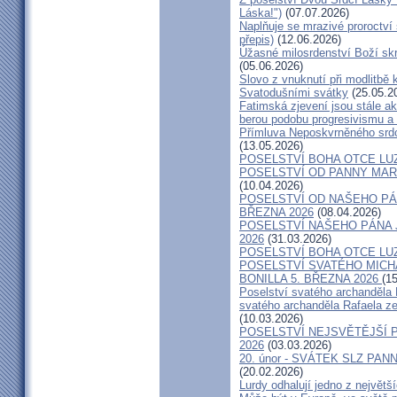
Láska!")
(07.07.2026)
Naplňuje se mrazivé proroctví
přepis)
(12.06.2026)
Úžasné milosrdenství Boží skr
(05.06.2026)
Slovo z vnuknutí při modlitbě
Svatodušními svátky
(25.05.2
Fatimská zjevení jsou stále a
berou podobu progresivismu a
Přímluva Neposkvrněného sr
(13.05.2026)
POSELSTVÍ BOHA OTCE LUZ
POSELSTVÍ OD PANNY MARIE
(10.04.2026)
POSELSTVÍ OD NAŠEHO PÁN
BŘEZNA 2026
(08.04.2026)
POSELSTVÍ NAŠEHO PÁNA J
2026
(31.03.2026)
POSELSTVÍ BOHA OTCE LUZ
POSELSTVÍ SVATÉHO MICH
BONILLA 5. BŘEZNA 2026
(1
Poselství svatého archanděla 
svatého archanděla Rafaela ze
(10.03.2026)
POSELSTVÍ NEJSVĚTĚJŠÍ P
2026
(03.03.2026)
20. únor - SVÁTEK SLZ PANNY
(20.02.2026)
Lurdy odhalují jedno z největš