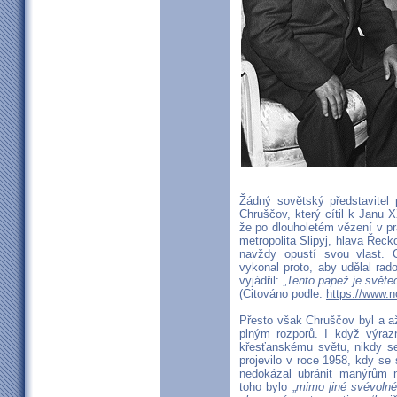
Žádný sovětský představitel 
Chruščov, který cítil k Janu X
že po dlouholetém vězení v p
metropolita Slipyj, hlava Řeck
navždy opustí svou vlast. C
vykonal proto, aby udělal rad
vyjádřil: „
Tento papež je světe
(Citováno podle:
https://www.
Přesto však Chruščov byl a a
plným rozporů. I když výrazn
křesťanskému světu, nikdy se
projevilo v roce 1958, kdy s
nedokázal ubránit manýrům
toho bylo „
mimo jiné svévolné