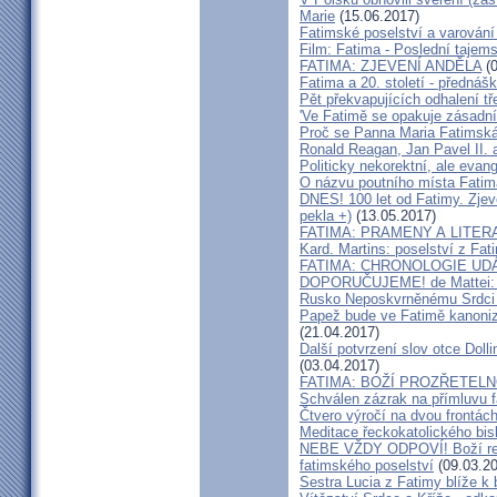
Marie
(15.06.2017)
Fatimské poselství a varování
Film: Fatima - Poslední tajems
FATIMA: ZJEVENÍ ANDĚLA
(0
Fatima a 20. století - předná
Pět překvapujících odhalení tř
'Ve Fatimě se opakuje zásadní 
Proč se Panna Maria Fatimská
Ronald Reagan, Jan Pavel II. 
Politicky nekorektní, ale evan
O názvu poutního místa Fatim
DNES! 100 let od Fatimy. Zjev
pekla +)
(13.05.2017)
FATIMA: PRAMENY A LITER
Kard. Martins: poselství z Fat
FATIMA: CHRONOLOGIE UD
DOPORUČUJEME! de Mattei: Ab
Rusko Neposkvrněnému Srdci
Papež bude ve Fatimě kanoniz
(21.04.2017)
Další potvrzení slov otce Doll
(03.04.2017)
FATIMA: BOŽÍ PROZŘETEL
Schválen zázrak na přímluvu f
Čtvero výročí na dvou frontác
Meditace řeckokatolického bi
NEBE VŽDY ODPOVÍ! Boží reak
fatimského poselství
(09.03.20
Sestra Lucia z Fatimy blíže k 