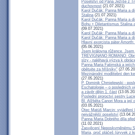
Poselství od Pána Ježíše z T
duchovnost
(21.07.2021)
Karol Dučák: Panna Maria a dik
Stalina
(21.07.2021)
Karol Dučák: Panna Maria a dikt
Bohu + Diletantismus Stalina
(09.07.2021)
Karol Dučák: Panna Maria a dik
Karol Dučák: Panna Maria a dik
Hlavní exorcista páter Amorth: 
(05.06.2021)
Jsem královna růžence. Jsem 
TREVIGNANO ROMANO: Obraz B
slzy - naléhavá výzva k obrác
Panna Maria Fatimská a jejíc
obětujte za hříšníky"
(27.05.20
Mezinárodní modlitební den ke
(27.05.2021)
P. Dominik Chmielewski - posl
Eschatologie – o posledních v
a závěr dějin 1. část
(13.05.20
Poslední proroctví sestry Luci
Bl. Alžběta Canori Mora a její 
(03.05.2021)
Otec Matúš Marcin: vyjádření
nejvážnější poselství
(13.04.2
Panna Maria Dobrého díla pře
(11.02.2021)
Zasvěcení Neposkvrněnému Sr
Maria, proč pláčeš (úryvek z k