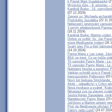
k Panně Marii Guadalupské
(2
Mystická růže – 8. prosinec – 
Kardinál Burke - 14. zamyšle
(07.12.2024)
Zjevení sv. Michaela archandě
Pražského Jezulátka
(22.11.2
Nebezpečí ignorování varování
3 omyly předpovězené Pannou M
(18.11.2024)
Kardinál Burke: Mariino volání
Online ve světě: Sv. Jan Pavel
misie Medžugorje (video)
(26.1
Svatý otec Pio a třetí fatimsk
(14.10.2024)
Panna Maria z Las Lajas: Zázr
Blíží se trest. Co se může st
Tři varování Panny Marie - La 
Tři varování Panny Marie - La 
Nukleární hrozba a poselství 
Vatikán schválil úctu k Panně 
francouzském Pellevoisin
(03.
Nový list biskupa Stricklanda
Akitě – odpadlictví v Církvi př
Nová invokace a svátek "Králo
Nikaragui zve na slavení svá
Sestra Agnes Sasagawa, venko
Nanebevzetí Panny Marie
(23.
Ježíšovo a Mariino utrpení nesk
Proč do Medžugorje přichází Pa
Fatimy nebo Lurd?
(24.07.2024