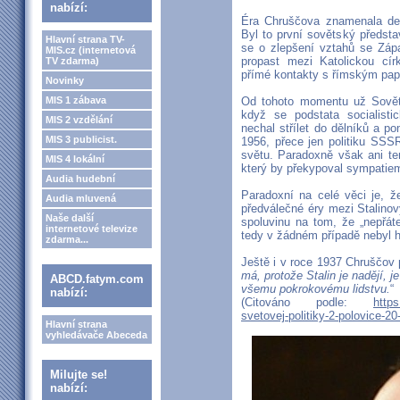
nabízí:
Éra Chruščova znamenala defi
Byl to první sovětský představ
Hlavní strana TV-
se o zlepšení vztahů se Záp
MIS.cz (internetová
propast mezi Katolickou cí
TV zdarma)
přímé kontakty s římským pa
Novinky
MIS 1 zábava
Od tohoto momentu už Sověts
když se podstata socialisti
MIS 2 vzdělání
nechal střílet do dělníků a p
MIS 3 publicist.
1956, přece jen politiku SSSR
světu. Paradoxně však ani te
MIS 4 lokální
který by překypoval sympatiem
Audia hudební
Paradoxní na celé věci je, ž
Audia mluvená
předválečné éry mezi Stalinov
Naše další
spoluvinu na tom, že „nepřáte
internetové televize
tedy v žádném případě nebyl 
zdarma...
Ještě i v roce 1937 Chruščov 
má, protože Stalin je nadějí, 
ABCD.fatym.com
všemu pokrokovému lidstvu.
“
nabízí:
(Citováno podle:
http
svetovej-politiky-2-polovice-20
Hlavní strana
vyhledávače Abeceda
Milujte se!
nabízí: