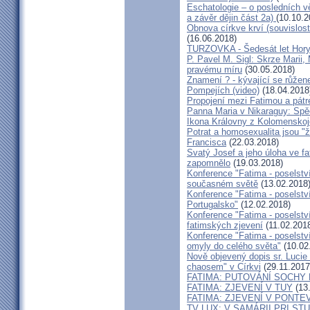
Eschatologie – o posledních v
a závěr dějin část 2a)
(10.10.2
Obnova církve krví (souvislost
(16.06.2018)
TURZOVKA - Šedesát let Hory
P. Pavel M. Sigl: Skrze Marii
pravému míru
(30.05.2018)
Znamení ? - kývající se růžen
Pompejích (video)
(18.04.2018
Propojení mezi Fatimou a pát
Panna Maria v Nikaraguy: Spěc
Ikona Královny z Kolomenskoj
Potrat a homosexualita jsou "
Francisca
(22.03.2018)
Svatý Josef a jeho úloha ve f
zapomnělo
(19.03.2018)
Konference "Fatima - poselstv
současném světě
(13.02.2018
Konference "Fatima - poselství
Portugalsko"
(12.02.2018)
Konference "Fatima - poselství
fatimských zjevení
(11.02.201
Konference "Fatima - poselství
omyly do celého světa"
(10.02
Nově objevený dopis sr. Lucie
chaosem" v Církvi
(29.11.2017
FATIMA: PUTOVÁNÍ SOCHY
FATIMA: ZJEVENÍ V TUY
(13.
FATIMA: ZJEVENÍ V PONTE
TV LUX: V SAMÁRII PRI STUDNI