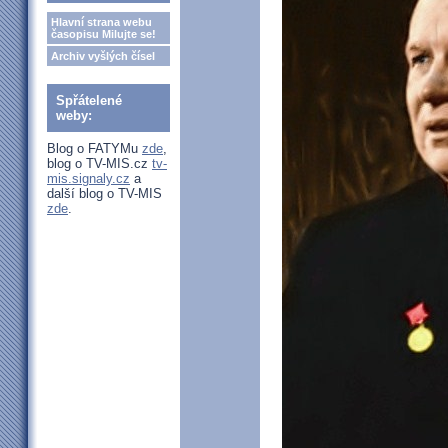
Hlavní strana webu
časopisu Milujte se!
Archiv vyšlých čísel
Spřátelené
weby:
Blog o FATYMu
zde
,
blog o TV-MIS.cz
tv-
mis.signaly.cz
a
další blog o TV-MIS
zde
.