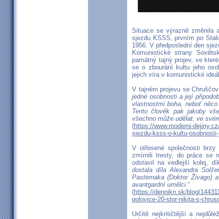
Situace se výrazně změnila a
sjezdu KSSS, prvním po Stalin
1956. V předposlední den sjezd
Komunistické strany Sověts
památný tajný projev, ve které
se o zbourání kultu jeho os
jejich víra v komunistické ide
V tajném projevu se Chruščov 
jedné osobnosti a její připod
vlastnostmi boha, neboť něco
Tento člověk pak jakoby vš
všechno může udělat; ve svém
(
https://www.moderni-dejiny.cz
sjezdu-ksss-o-kultu-osobnosti-j
V otřesené společnosti brzy
zmírnili tresty, do práce se m
odstavil na vedlejší kolej, 
dostala díla Alexandra Solže
Pasternaka (
Doktor Živago
) a
avantgardní umělci.
“
(
https://dennikn.sk/blog/14431
polovice-20-stor-nikita-s-chrus
Určitě nejkritičtější a nejdů