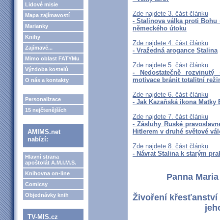
Lidové misie
Zde najdete 3. část článku
Mapa zajímavostí
- Stalinova válka proti Bohu
Marianky
německého útoku
Knihy
Zde najdete 4. část článku
Zajímavé...
- Vražedná arogance Stalina
Mimo oblast FATYMu
Zde najdete 5. část článku
Výzdoba kostelů
- Nedostatečně rozvinutý
motivace bránit totalitní rež
O nás a kontakty
Zde najdete 6. část článku
Personalizace
- Jak Kazaňská ikona Matky B
15 nejčtenějších
Zde najdete 7. část článku
- Zásluhy Ruské pravoslavné
Hitlerem v druhé světové vál
AMIMS.net
nabízí:
Zde najdete 8. část článku
- Návrat Stalina k starým pr
Hlavní strana
apoštolát A.M.I.M.S.
Knihovna on-line
Panna Maria a
Comicsy
Objednávky knih
Živoření křesťanstv
jeh
TV-MIS.cz