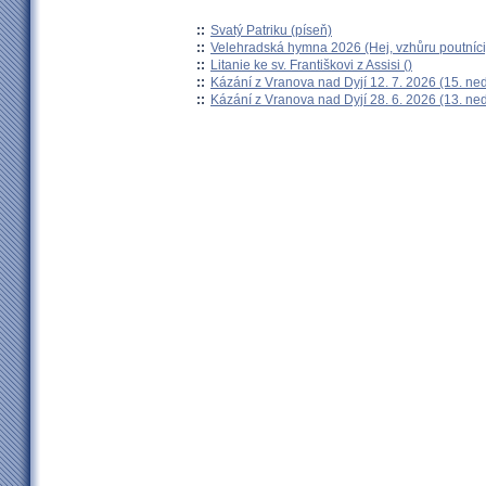
::
Svatý Patriku (píseň)
::
Velehradská hymna 2026 (Hej, vzhůru poutníci
::
Litanie ke sv. Františkovi z Assisi ()
::
Kázání z Vranova nad Dyjí 12. 7. 2026 (15. ne
::
Kázání z Vranova nad Dyjí 28. 6. 2026 (13. ne