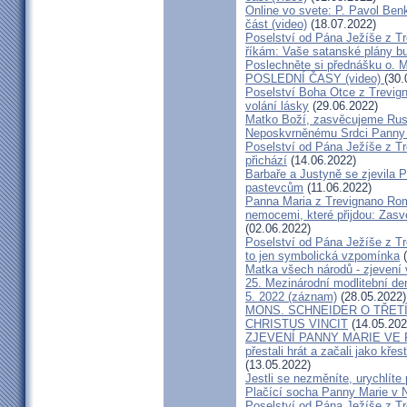
Online vo svete: P. Pavol Benk
část (video)
(18.07.2022)
Poselství od Pána Ježíše z Tr
říkám: Vaše satanské plány b
Poslechněte si přednášku o
POSLEDNÍ ČASY (video)
(30.
Poselství Boha Otce z Trevign
volání lásky
(29.06.2022)
Matko Boží, zasvěcujeme Rus
Neposkvrněnému Srdci Panny 
Poselství od Pána Ježíše z T
přichází
(14.06.2022)
Barbaře a Justyně se zjevila 
pastevcům
(11.06.2022)
Panna Maria z Trevignano Roma
nemocemi, které přijdou: Zas
(02.06.2022)
Poselství od Pána Ježíše z Tr
to jen symbolická vzpomínka
(
Matka všech národů - zjevení
25. Mezinárodní modlitební d
5. 2022 (záznam)
(28.05.2022)
MONS. SCHNEIDER O TŘETÍ
CHRISTUS VINCIT
(14.05.202
ZJEVENÍ PANNY MARIE VE FAT
přestali hrát a začali jako kře
(13.05.2022)
Jestli se nezměníte, urychlíte 
Plačící socha Panny Marie v N
Poselství od Pána Ježíše z T