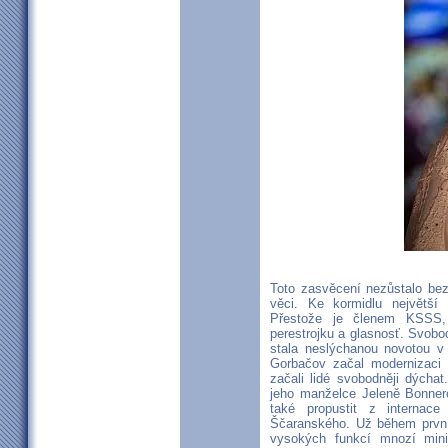
Toto zasvěcení nezůstalo bez
věci. Ke kormidlu největší
Přestože je členem KSSS, 
perestrojku a glasnosť. Svobo
stala neslýchanou novotou v 
Gorbačov začal modernizaci 
začali lidé svobodněji dýcha
jeho manželce Jeleně Bonner
také propustit z internace 
Ščaranského. Už během prvníh
vysokých funkcí mnozí minis