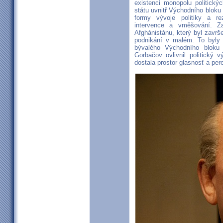
existenci monopolu politický
státu uvnitř Východního bloku 
formy vývoje politiky a re
intervence a vměšování. Z
Afghánistánu, který byl zavr
podnikání v malém. To byly 
bývalého Východního bloku
Gorbačov ovlivnil politický 
dostala prostor glasnosť a pere