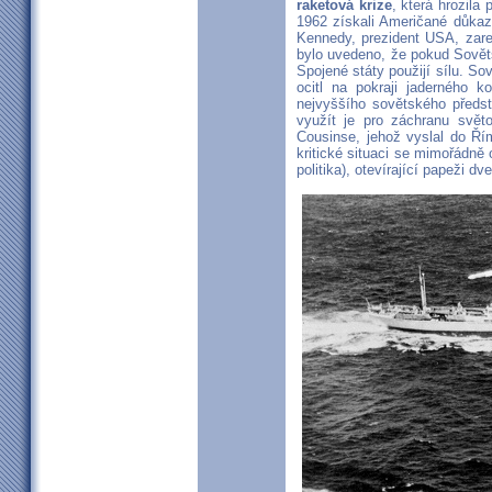
raketová krize
, která hrozila 
1962 získali Američané důkaz
Kennedy, prezident USA, zare
bylo uvedeno, že pokud Sovět
Spojené státy použijí sílu. So
ocitl na pokraji jaderného k
nejvyššího sovětského předst
využít je pro záchranu svět
Cousinse, jehož vyslal do Ří
kritické situaci se mimořádně 
politika), otevírající papeži d