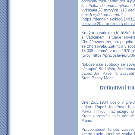
obnovení trestu smrti pro ‘lupi
či střelba do protestujících
vyžádala 26 mrtvých. 116 demo
z nich vyřkl ortel smrti.
“
(
https://dennikn.sk/blog/14431
polovice-20-stor-nikita-s-chrus
Krutým paradoxem té těžké do
s Vatikánem, situace sovět
Chruščovovy éry, ani po jeho 
se zhoršovala. Zatímco v roce 
13 008 chrámů, v roce 1970 jic
(Srov.
https://pravoslavie.ru/8
Náboženské svobody se sovět
nástupců Brežněva, Andropova
papež Jan Pavel II. zasvět
Srdci Panny Marie.
Definitivní t
Dne 25.3.1984 došlo v přelo
církve. Papež Jan Pavel II. 
Pavla Hnilicu, nacházející
Kremlu, zasvětil svět včet
Marie.
Právoplatnost tohoto zasvěc
sestra Lucie, které se Matka 