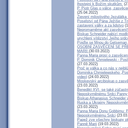
lhostejní k Božím skutkům.
(2
P. Piotr Glas o válce, zasvěce
(25.04.2022)
Zjevení milostivého Jezulátk
Poselství od Pána Ježíše z T
zastavení války a za lidstvo
(1
Nepromarněme akt zasvěcení!
Biskup Schneider nabízí modl
urychlení vítězství Jejího srdc
Pojďte se Mnou do Getseman 
OSOBNÍ ZASVĚCENÍ SE P
MARII
(30.03.2022)
Panna Maria prosí o zasvěcen
P. Dominik Chmielewski - Poslo
(27.03.2022)
Proč je válka a co nás v nejbli
Dominika Chmielewskeho „Posl
video)
(24.03.2022)
Moskevský arcibiskup o zasvě
(23.03.2022)
Benedikt XVI. se také zúčastn
Neposkvrněnému Srdci Panny
Biskup Athanasius Schneider 
Ruska a Ukrajiny Neposkvrněn
(23.03.2022)
Panna Maria Donu Gobbimu: Pr
Neposkvrněnému Srdci
(23.03
Papež zve všechny biskupy př
Panně Marii
(19.03.2022)