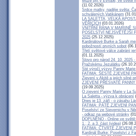
Může být v Evropě, ve světě m
(11.02.2026)
Srdce matky, naděje světa: Ča
schválených Vatikánem
(31.01
LA SALETTA, VELKÁ APOS
VĚŘÍCÍCH
(03.01.2026)
VNITŘNÍ RÁNA V MARIINĚ SRD
POSELSTVÍ NEJSVĚTĚJŠÍ P
2025
(25.12.2025)
Kardinálové Burke a Sarah mez
pobožností prvních sobot
(06.
Třetí světové válce zabrání j
(01.11.2025)
Slovo pro národ 24. 10. 2025 
Pražskému Jezulátku
(26.10.2
Sté výročí výzvy Panny Marie
FATIMA: ŠESTÉ ZJEVENÍ P
Zjevení v Akitě a jejich silné 
ZJEVENÍ PŘESVATÉ PANNY NA
(19.09.2025)
O zjevení Panny Marie v La Sal
La Saletta - výzva k obrácení
(
Dnes je 13. září - o zásahu Lá
FATIMA: PÁTÉ ZJEVENÍ PA
Poselství ze Sievernichu v Ně
- odkaz na webové stránky
(01
DOPLNĚNO - Online ve světě: 
1.; 2. a 3. část (videa)
(26.08.
FATIMA: ČTVRTÉ ZJEVENÍ 
Kardinál Burke: Poselství z F