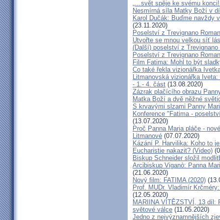
„…svět spěje ke svému konci!
Nesmírná síla Matky Boží v dí
Karol Dučák: Buďme navždy vd
(23.11.2020)
Poselství z Trevignano Romano
Utvořte se mnou velkou síť lá
(Další) poselství z Trevignano
Poselství z Trevignano Roma
Film Fatima: Mohl to být sladk
Co také řekla vizionářka Ivet
Litmanovská vizionářka Iveta:
- 1.- 4. část
(13.08.2020)
Zázrak plačícího obrazu Pann
Matka Boží a dvě něžné světice
S krvavými slzami Panny Marie
Konference "Fatima - poselství
(13.07.2020)
Proč Panna Maria pláče - nov
Litmanové
(07.07.2020)
Kázání P. Harvilika: Koho to j
Eucharistie nakazit? (Video)
(0
Biskup Schneider složil modli
Arcibiskup Viganò: Panna Mari
(21.06.2020)
Nový film: FATIMA (2020)
(13.
Prof. MUDr. Vladimír Krčm
(12.05.2020)
MARIINA VÍTĚZSTVÍ, 13 díl: P
světové válce
(11.05.2020)
Jedno z nejvýznamnějších zje