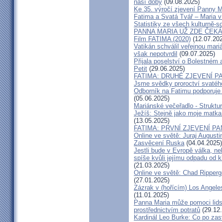
naší doby
(09.08.2025)
Ke 35. výročí zjevení Panny M
Fatima a Svatá Tvář – Maria v
Statistiky ze všech kulturně-s
PANNA MARIA UŽ ZDE ČEK
Film FATIMA (2020)
(12.07.20
Vatikán schválil veřejnou mari
však nepotvrdil
(09.07.2025)
Přijala poselství o Bolestném
Petit
(29.06.2025)
FATIMA: DRUHÉ ZJEVENÍ P
Jsme svědky proroctví svatého 
Odborník na Fatimu podporuje
(05.06.2025)
Mariánské večeřadlo - Struktu
Ježíš: Stejně jako moje matka
(13.05.2025)
FATIMA: PRVNÍ ZJEVENÍ P
Online ve světě: Juraj August
Zasvěcení Ruska
(04.04.2025)
Jestli bude v Evropě válka, neb
spíše kvůli jejímu odpadu od k
(21.03.2025)
Online ve světě: Chad Ripperg
(27.01.2025)
Zázrak v (hořícím) Los Angel
(11.01.2025)
Panna Maria může pomoci lidst
prostřednictvím potratů
(29.12
Kardinál Leo Burke: Co po zas