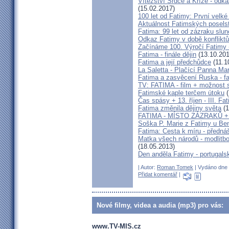
Vítězství Srdce a Kříže - odka
(15.02.2017)
100 let od Fatimy: První velk
Aktuálnost Fatimských poselst
Fatima: 99 let od zázraku slu
Odkaz Fatimy v době konfliktů
Začínáme 100. Výročí Fatimy 
Fatima - finále dějin
(13.10.201
Fatima a její předchůdce
(11.1
La Saletta - Plačící Panna Mar
Fatima a zasvěcení Ruska - f
TV: FATIMA - film + možnost s
Fatimské kaple terčem útoku
(
Čas spásy + 13. říjen - III. F
Fatima změnila dějiny světa
(1
FATIMA - MÍSTO ZÁZRAKŮ 
Soška P. Marie z Fatimy u Ben
Fatima: Cesta k míru - předná
Matka všech národů - modlitb
(18.05.2013)
Den anděla Fatimy - portugals
| Autor:
Roman Tomek
| Vydáno dne 2
Přidat komentář
|
Nové filmy, videa a audia (mp3) pro vás:
www.TV-MIS.cz