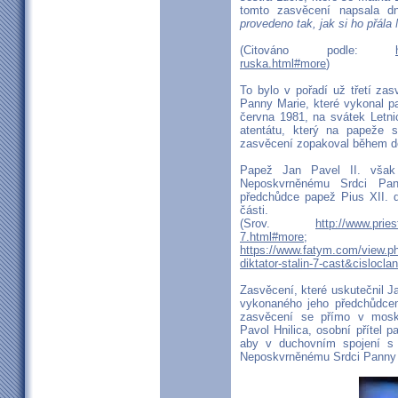
tomto zasvěcení napsala dn
provedeno tak, jak si ho přála
(Citováno podle:
ruska.html#more
)
To bylo v pořadí už třetí z
Panny Marie, které vykonal pa
června 1981, na svátek Letni
atentátu, který na papeže 
zasvěcení zopakoval během dě
Papež Jan Pavel II. však 
Neposkvrněnému Srdci Pan
předchůdce papež Pius XII. d
části.
(Srov.
http://www.pries
7.html#more
;
https://www.fatym.com/view.p
diktator-stalin-7-cast&cisloc
Zasvěcení, které uskutečnil J
vykonaného jeho předchůdcem
zasvěcení se přímo v mosk
Pavol Hnilica, osobní přítel p
aby v duchovním spojení s
Neposkvrněnému Srdci Panny 