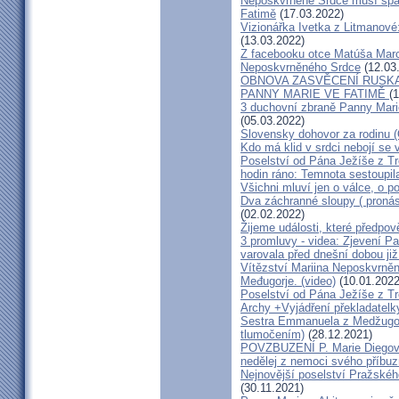
Neposkvrněné Srdce musí spas
Fatimě
(17.03.2022)
Vizionářka Ivetka z Litmanové:
(13.03.2022)
Z facebooku otce Matúša Marci
Neposkvrněného Srdce
(12.03
OBNOVA ZASVĚCENÍ RUSKA
PANNY MARIE VE FATIMĚ
(
3 duchovní zbraně Panny Mari
(05.03.2022)
Slovensky dohovor za rodinu (
Kdo má klid v srdci nebojí se 
Poselství od Pána Ježíše z Tr
hodin ráno: Temnota sestoupi
Všichni mluví jen o válce, o p
Dva záchranné sloupy ( pronásl
(02.02.2022)
Žijeme události, které předpo
3 promluvy - videa: Zjevení P
varovala před dnešní dobou již
Vítězství Mariina Neposkvrněn
Međugorje. (video)
(10.01.2022
Poselství od Pána Ježíše z T
Archy +Vyjádření překladatelk
Sestra Emmanuela z Medžugorj
tlumočením)
(28.12.2021)
POVZBUZENÍ P. Marie Diegovi 
nedělej z nemoci svého příbuz
Nejnovější poselství Pražské
(30.11.2021)