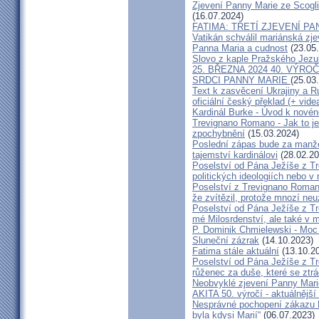
Zjevení Panny Marie ze Scoglia
(16.07.2024)
FATIMA: TŘETÍ ZJEVENÍ P
Vatikán schválil mariánská zjev
Panna Maria a cudnost
(23.05
Slovo z kaple Pražského Jezul
25. BŘEZNA 2024 40. VÝR
SRDCI PANNY MARIE
(25.03
Text k zasvěcení Ukrajiny a 
oficiální český překlad (+ vide
Kardinál Burke - Úvod k nové
Trevignano Romano - Jak to je?
zpochybnění
(15.03.2024)
Poslední zápas bude za manžel
tajemství kardinálovi
(28.02.20
Poselství od Pána Ježíše z T
politických ideologiích nebo v
Poselství z Trevignano Romano
že zvítězil, protože mnozí ne
Poselství od Pána Ježíše z Tr
mé Milosrdenství, ale také v 
P. Dominik Chmielewski - Moc
Sluneční zázrak
(14.10.2023)
Fatima stále aktuální
(13.10.2
Poselství od Pána Ježíše z T
růženec za duše, které se ztrá
Neobvyklé zjevení Panny Mari
AKITA 50. výročí - aktuálnější
Nesprávné pochopení zákazu Kon
byla kdysi Marií“
(06.07.2023)