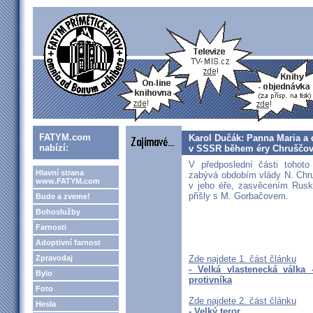
FATYM.com
Karol Dučák: Panna Maria a di
nabízí:
v SSSR během éry Chruščov
V předposlední části tohoto
Hlavní strana
zabývá obdobím vlády N. Chru
www.FATYM.com
v jeho éře, zasvěcením Rusk
přišly s M. Gorbačovem.
Bude a zveme!
Bohoslužby
Farnosti
Adoptivní farnost
Zpravodaj
Zde najdete 1. část článku
- Velká vlastenecká válka
Bylo
protivníka
Foto
Zde najdete 2. část článku
Hesla
- Velký teror