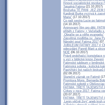
říjnové socialistické revoluce
Tajuplná Fatima
(21.10.2017)
Brožurka TÉ PANÍ, JEŽ ZEM
Kardinál Burke vyzývá k zasv
Maria"
(17.10.2017)
Co radí sestra Lucie po fatim
(14.10.2017)
Animovaný film pro děti: F
příběh z Fatimy + Večeřadlo s
„Obraťte se a věřte evangeliu“
Zásvětná modlitba sv. Jana Pa
Národní pouť Fatima 2017
(07.
JUBILEUM FATIMY 2017 V ČES
odevzdání Panně Marii a skrz
NOE
(06.10.2017)
Právě probíhající konstelace n
s vizí v biblické knize Zjevení
Fatimské jubileum v brněnské 
Fatimská sobota - košická kate
Pastýřský list našich biskupů
(02.09.2017)
Sluneční zázrak ve Fatimě
(17
Promluva Mons. Bernarda Bobe
Fatimské sobotě v Obišovciac
FATIMA: TŘETÍ TAJEMSTVÍ I
Církev v roce 2017: Fatima ve
(20.07.2017)
FATIMA: TŘETÍ TAJEMSTVÍ I
„Lenin věčně živý“ aneb kruh 
V Polsku obnovili svěření (za