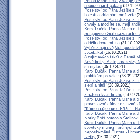
Panna Maria z Akity varuje pře
nebudou činit pokání
(30.11.20
Poselství od Pána Ježíše z Tr
bolesti a zklamání prožíváte
(2
Poselství od Pána Ježíše z T
chvály a modlíte se, moji andě
Karol Dučák: Panna Maria a dik
Sergejeviče Gorbačova úplně 
Poselství od Pána Ježíše z T
oddělit dobro od zla
(21.10.202
Výběr z nejnovějších poselst
Jezulátka)
(16.10.2021)
8 zajímavých faktů o Panně M
Nové knihy: Akita, krv a slzy
sú mýtus
(05.10.2021)
Karol Dučák: Panna Maria a dik
praktikám po válce
(28.09.202
Poselství od Pána Ježíše z T
slepí a hluší
(26.09.2021)
Poselství od Pána Ježíše z Tr
zmatená kvůli hříchu
(18.09.20
Karol Dučák: Panna Maria a dik
pravoslavné církve a slavné ví
"Kámen půjde proti Kříži!" - N
Karol Dučák: Panna Maria a dik
Matky Boží pomohla Stalinovi p
Karol Dučák: Panna Maria a dik
sovětsky muniční průmysl a abs
Neposkvrněná Čistota - Litman
Ivetky
(05.08.2021)