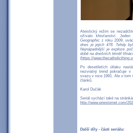
Ateistický režim se nezadrži
ožívalo křesťanství. Jede
Geographic
z roku 2009, uvád
dnes je jejich 478. Tehdy by
Nejnápadnější je exploze poč
době na dnešních téměř třináct
(
https://www.thecatholicthing.o
Po desetiletích útlaku nastá
nezvratný trend pokračuje 
svazu v roce 1991. Ale o tom v
článků.
Karol Dučák
Seriál vychází také na stránk
http://www.priestornet.com/202
Další díly - části seriálu: