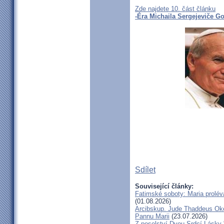
Zde najdete 10. část článku
-Éra Michaila Sergejeviče G
Sdílet
Související články:
Fatimské soboty: Maria prolév
(01.08.2026)
Arcibskup. Jude Thaddeus Oko
Pannu Marii
(23.07.2026)
Z poselství Dvou Srdcí Lásky