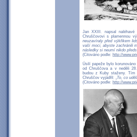
Jan XXIII. napsal naléhavé
Chruščovovi s plamennou vý
neuzavíraly před výkřikem lids
vaší moci, abyste zachránili m
následky si neumí nikdo předst
(Citováno podle:
http://www.pr
Úsilí papeže bylo korunováno
od Chruščova a v neděli 28. 
budou z Kuby staženy. Tím 
Chruščov vyjádřil: „
To, co uděl
(Citováno podle:
http://www.pr