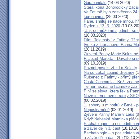
Garabandalu
(14.04.2020)
Stará ikona Bohorodičky zača
Ve Fatimě bylo zasvěceno 24 
koronavirus
(28.03.2020)
Pane, smiluj se nade mnou, hř
Ryden z 13. 3. 2020
(19.03.20
"Jak se můžeme sjednotit se 
(18.03.2020)
Film: Tajemství z Fatimy. Třin
Ivetka z Litmanové: Panna Ma
(26.11.2019)
Zjevení Panny Marie Bolestné 
P. Jozef Maretta - Dávajte si 
(09.10.2019)
Poznat poselství z La Saletty
Na co čekal Leonid Brežněv
(1
Ruženec z Fatimy - přímý přen
Costa Concordia - Boží zname
Téměř neznámé fatimské zázr
Plní se slova, která řekla Pan
Nové internetové stránky 
(06.02.2019)
1. soboty u minoritů v Brně - p
Neposkvrněné
(03.01.2019)
Zjevení Panny Marie v Laus
(0
Když Nebeská Maminka pláče 
Eschatologie – o posledních v
a závěr dějin 3. část
(18.10.20
Eschatologie – o posledních v
a závěr dějin část 2b)
(13.10.2