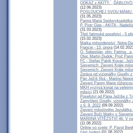
ODKAZ z AKITY: ,,ĎÁBLOV
(12.06.2023)
POSLOUCHEJ SVOU MÁMU a
(31.05.2023)
Panna Maria Spoluvykupitelka,
P. Piotr Glas - AKITA - Nadeš
(31.03.2023)
Třetí fatimské poselství - 5 p
(15.02.2023)
Matka milosrdenství, Notre-Da
Francie - 13. února
(14.02.202
O. Šebestián, ofm: Fatima...a 
Otec Martin Dudok: Proč Pann
FC - Stefan Patrik Kovac: Ježí
Sievernich: Zjevení Krále milo
Sievernich: Zjevení Krále milo
Zpráva od vizionářky Giselly 
Pán Ježíš říká - Mariino Nepo
Zjevení Panny Marie růžencov
MKH vyzývá konat na veřejnýc
měsíci
(21.09.2022)
Poselství od Pána Ježíše z T
Zamyšlení Giselly, vizionářky
z 6. 9. 2022
(09.09.2022)
Zjevení milostivého Jezulátka
Zjevení Boží Matky v Sieverni
MARIINA VÍTĚZSTVÍ 46: V roc
(11.08.2022)
Online vo svete: P. Pavol Benk
část (video)
(01.08.2022)