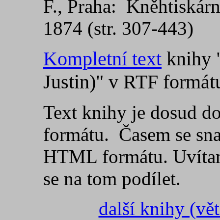
F., Praha: Kněhtiskár
1874 (str. 307-443)
Kompletní text
knihy "
Justin)" v RTF formá
Text knihy je dosud d
formátu. Časem se sna
HTML formátu. Uvítam
se na tom podílet.
další knihy (vět