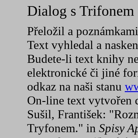
Dialog s Trifonem (
Přeložil a poznámkami
Text vyhledal a nask
Budete-li text knihy ne
elektronické či jiné fo
odkaz na naši stanu
ww
On-line text vytvořen 
Sušil, František: "Rozm
Tryfonem." in
Spisy A