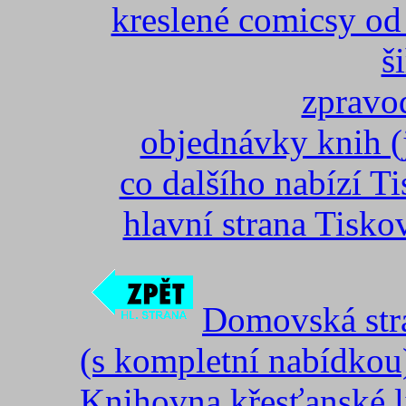
kreslené comicsy o
š
zprav
objednávky knih (j
co dalšího nabízí 
hlavní strana Tisk
Domovská str
(s kompletní nabídkou
Knihovna křesťanské li