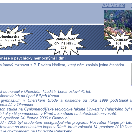
AMIMS.net
kněze s psychicky nemocnými lidmi
ajímavý rozhovor s P. Pavlem Hödlem, který nám zaslala jedna čtenářka.
l se narodil v Uherském Hradišti. Letos oslavil 41 let.
áhorovicích na úpatí Bílých Karpat.
 gymnázium v Uherském Brodě a následně od roku 1999 podstoupil k
mináři v Olomouci.
ech studia na Cyrilometodějské teologické fakultě Univerzity Palackého byl
 koleje Nepomucenum v Římě a ke studiu na Lateránské univerzitě.
l vysvěcen 24. června 2006 v Olomouci.
08 - 2010 byl studentem postgraduálního programu Posvátná liturgie při Litu
Anselma na aventinském kopci v Římě, které zakončil 14. prosince 2010 lice
1 je doktorandem na Univerzitě Palackého.