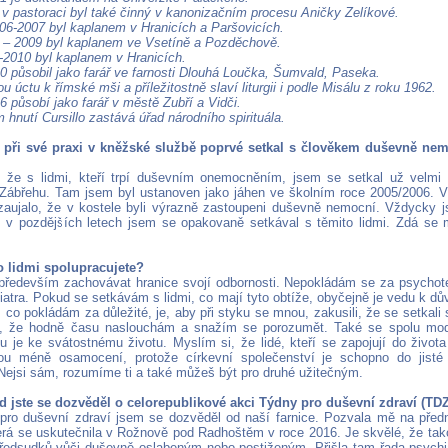
 v pastoraci byl také činný v kanonizačním procesu Aničky Zelíkové.
06-2007 byl kaplanem v Hranicích a Paršovicích.
 – 2009 byl kaplanem ve Vsetíně a Pozděchově.
-2010 byl kaplanem v Hranicích.
0 působil jako farář ve farnosti Dlouhá Loučka, Šumvald, Paseka.
u úctu k římské mši a příležitostně slaví liturgii i podle Misálu z roku 1962.
 působí jako farář v městě Zubří a Vidči.
 hnutí Cursillo zastává úřad národního spirituála.
e při své praxi v kněžské službě poprvé setkal s člověkem duševně nem
 že s lidmi, kteří trpí duševním onemocněním, jsem se setkal už velmi
Zábřehu. Tam jsem byl ustanoven jako jáhen ve školním roce 2005/2006. 
aujalo, že v kostele byli výrazně zastoupeni duševně nemocní. Vždycky js
I v pozdějších letech jsem se opakovaně setkával s těmito lidmi. Zdá se 
o lidmi spolupracujete?
ředevším zachovávat hranice svojí odbornosti. Nepokládám se za psychot
atra. Pokud se setkávám s lidmi, co mají tyto obtíže, obyčejně je vedu k dů
 co pokládám za důležité, je, aby při styku se mnou, zakusili, že se setkal
, že hodně času naslouchám a snažím se porozumět. Také se spolu mo
u je ke svátostnému životu. Myslím si, že lidé, kteří se zapojují do života
ou méně osamocení, protože církevní společenství je schopno do jisté 
 Nejsi sám, rozumíme ti a také můžeš být pro druhé užitečným.
 jste se dozvěděl o celorepublikové akci Týdny pro duševní zdraví (TD
ro duševní zdraví jsem se dozvěděl od naší farnice. Pozvala mě na předn
erá se uskutečnila v Rožnově pod Radhoštěm v roce 2016. Je skvělé, že tako
ředsudků vůči duševně oslabeným nebo postiženým. Přišla tam řada psychia