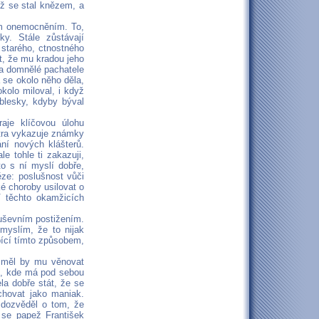
ž se stal knězem, a
ím onemocněním. To,
y. Stále zůstávají
starého, ctnostného
it, že mu kradou jeho
za domnělé pachatele
á se okolo něho děla,
kolo miloval, i když
 blesky, kdyby býval
aje klíčovou úlohu
stra vykazuje známky
ní nových klášterů.
e tohle ti zakazuji,
to s ní myslí dobře,
ěze: poslušnost vůči
é choroby usilovat o
V těchto okamžicích
duševním postižením.
myslím, že to nijak
rpící tímto způsobem,
a měl by mu věnovat
ch, kde má pod sebou
ela dobře stát, že se
hovat jako maniak.
 dozvěděl o tom, že
 se papež František