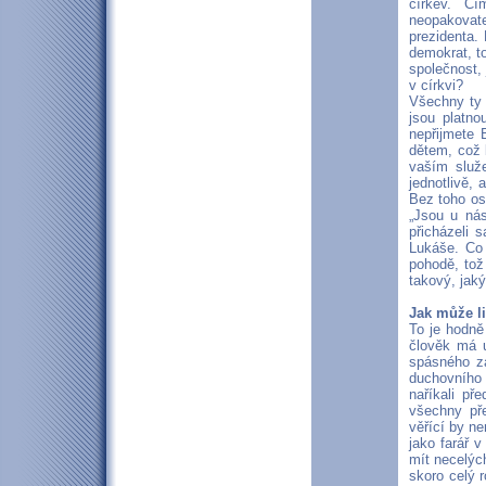
církev. Čí
neopakovat
prezidenta.
demokrat, to
společnost, 
v církvi?
Všechny ty 
jsou platno
nepřijmete 
dětem, což 
vaším služe
jednotlivě, 
Bez toho os
„Jsou u nás
přicházeli 
Lukáše. Co 
pohodě, tož
takový, jaký 
Jak může l
To je hodně
člověk má u
spásného z
duchovního 
naříkali př
všechny pře
věřící by n
jako farář 
mít necelých
skoro celý r