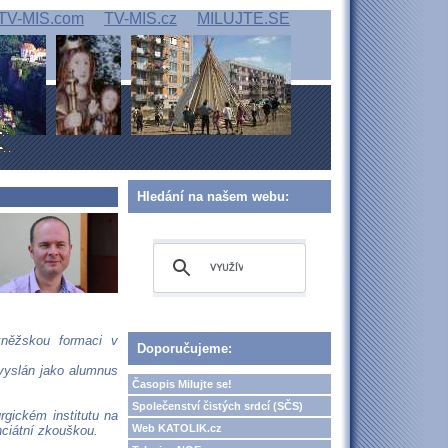
TV-MIS.com
TV-MIS.cz
MILUJTE.SE
Hledání na našem webu:
něžskou formaci v
Doporučujeme:
 vyslán jako alumnus
Časopis Milujte se!
Společenství čistých srdcí (SČS)
rgickém institutu na
Web KATOLIK.cz
nciátní zkouškou.