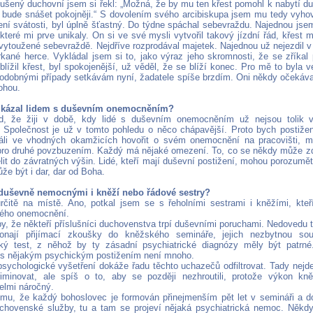
ušený duchovní jsem si řekl: „Možná, že by mu ten křest pomohl k nabytí du
e bude snášet pokojněji.“ S dovolením svého arcibiskupa jsem mu tedy vyhov
ení svátosti, byl úplně šťastný. Do týdne spáchal sebevraždu. Najednou jse
 které mi prve unikaly. On si ve své mysli vytvořil takový jízdní řád, křest 
 vytoužené sebevraždě. Nejdříve rozprodával majetek. Najednou už nejezdil v
rkané herce. Vykládal jsem si to, jako výraz jeho skromnosti, že se zříka
lížil křest, byl spokojenější, už věděl, že se blíží konec. Pro mě to byla 
odobnými případy setkávám nyní, žadatele spíše brzdím. Oni někdy očekávají
ohou.
zkázal lidem s duševním onemocněním?
d, že žiji v době, kdy lidé s duševním onemocněním už nejsou tolik vy
i. Společnost je už v tomto pohledu o něco chápavější. Proto bych postiže
áli ve vhodných okamžicích hovořit o svém onemocnění na pracovišti, m
ro druhé povzbuzením. Každý má nějaké omezení. To, co se někdy může z
lit do závratných výšin. Lidé, kteří mají duševní postižení, mohou porozumět
že být i dar, dar od Boha.
duševně nemocnými i kněží nebo řádové sestry?
rčitě na místě. Ano, potkal jsem se s řeholními sestrami i kněžími, kteř
kého onemocnění.
y, že někteří příslušníci duchovenstva trpí duševními poruchami. Nedovedu to
nají přijímací zkoušky do kněžského semináře, jejich nezbytnou sou
cký test, z něhož by ty zásadní psychiatrické diagnózy měly být patrn
 s nějakým psychickým postižením není mnoho.
sychologické vyšetření dokáže řadu těchto uchazečů odfiltrovat. Tady nejde 
iminovat, ale spíš o to, aby se později nezhroutili, protože výkon kn
elmi náročný.
mu, že každý bohoslovec je formován přinejmenším pět let v semináři a d
chovenské služby, tu a tam se projeví nějaká psychiatrická nemoc. Někdy