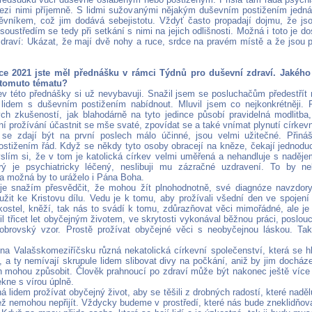
zi nimi příjemně. S lidmi sužovanými nějakým duševním postižením jedná
ěvníkem, což jim dodává sebejistotu. Vždyť často propadají dojmu, že js
oustředím se tedy při setkání s nimi na jejich odlišnosti. Možná i toto je d
draví: Ukázat, že mají dvě nohy a ruce, srdce na pravém místě a že jsou p
oce 2021 jste měl přednášku v rámci Týdnů pro duševní zdraví. Jakého 
 tomuto tématu?
v této přednášky si už nevybavuji. Snažil jsem se posluchačům předestřít 
lidem s duševním postižením nabídnout. Mluvil jsem co nejkonkrétněji.
ch zkušeností, jak blahodárně na tyto jedince působí pravidelná modlitba,
ní prožívání účastnit se mše svaté, zpovídat se a také vnímat plynutí církev
 se zdají být na první poslech málo účinné, jsou velmi užitečné. Přináše
stižením řád. Když se někdy tyto osoby obracejí na kněze, čekají jednoduc
slím si, že v tom je katolická církev velmi uměřená a nehandluje s nadějem
erý je psychiatricky léčený, neslibuji mu zázračné uzdravení. To by n
 a možná by to uráželo i Pána Boha.
je snažím přesvědčit, že mohou žít plnohodnotně, své diagnóze navzdor
užit ke Kristovu dílu. Vedu je k tomu, aby prožívali všední den ve spojen
 kostel, kněží, tak nás to svádí k tomu, zdůrazňovat věci mimořádné, ale je
il třicet let obyčejným životem, ve skrytosti vykonával běžnou práci, poslou
obrovský vzor. Prostě prožívat obyčejné věci s neobyčejnou láskou. Tak
a Valašskomeziříčsku různá nekatolická církevní společenství, která se hlá
, a ty nemívají skrupule lidem slibovat divy na počkání, aniž by jim docház
ch mohou způsobit. Člověk prahnoucí po zdraví může být nakonec ještě více
ekne s vírou úplně.
lidem prožívat obyčejný život, aby se těšili z drobných radostí, které nadělu
jež nemohou nepřijít. Vždycky budeme v prostředí, které nás bude zneklidňov