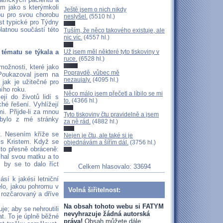
m jako s kterýmkoli
Ještě jsem o nich nikdy
ou pro svou chorobu
neslyšel.
(5510 hl.)
ost typické pro Týdny
latnou součástí této
Tuším, že něco takového existuje, ale
nic víc.
(4557 hl.)
Už jsem měl některé tyto tiskoviny v
tématu se týkala a
ruce.
(6528 hl.)
možnosti, které jako
Popravdě, vůbec mě
 Poukazoval jsem na
nezaujaly.
(4095 hl.)
 jak je užitečné pro
ního roku.
Něco málo jsem přečetl a líbilo se mi
jí do životů lidí s
to.
(4366 hl.)
hé řešení. Vyhlížejí
i. Přijde-li za mnou
Tyto tiskoviny čtu pravidelně a jsem
ebylo z mé stránky
za ně rád.
(4882 hl.)
y. Nesením kříže se
Nejen je čtu, ale také si je
í s Kristem. Když se
objednávám a šířím dál.
(3756 hl.)
 to přesně obráceně:
chal svou matku a to
 by se to dalo říct
Celkem hlasovalo: 33694
sí k jakési letniční
elo, jakou pohromu v
Volná šiřitelnost:
 rozčarovaný a dříve
Na obsah tohoto webu si FATYM
je; aby se nehroutili
nevyhrazuje žádná autorská
at. To je úplně běžné
práva!
Obsah můžete dále