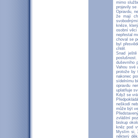
mimo službu
projevily se
Opravdu, ne
že mají ch
svobodnými 
kněze, který
osobní věci
nepřestal mo
choval se p
byl přesvěd
chtěl.
Snad ještě
poslušnost.
duševního p
Vahou své a
protože by 
nakonec pos
sídelnímu b
opravdu ner
uplatňuje s
Když se vrá
Předpokládá
neškodí nebo
může být v
Představen
zvláštní po
biskup okolo
kněz pod v
Myslím si, 
některý děk