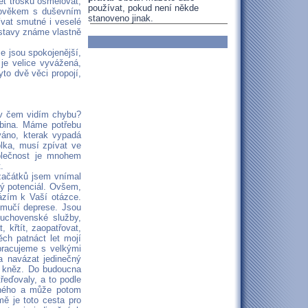
set trošku osmělovat,
používat, pokud není někde
člověkem s duševním
stanoveno jinak.
vat smutné i veselé
 stavy známe vlastně
že jsou spokojenější,
je velice vyvážená,
yto dvě věci propojí,
, v čem vidím chybu?
abina. Máme potřebu
ováno, kterak vypadá
olka, musí zpívat ve
polečnost je mnohem
.
 začátků jsem vnímal
mný potenciál. Ovšem,
házím k Vaší otázce.
é mučí deprese. Jsou
uchovenské služby,
 křtít, zaopatřovat,
ěch patnáct let mojí
pracujeme s velkými
eba navázat jedinečný
ý kněz. Do budoucna
řeďovaly, a to podle
uhého a může potom
mě je toto cesta pro