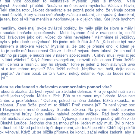
m dál více opouštět to velikášské myšlení: „Nás je mnoho.“ Vším
elných životních příběhů. Nedávno mně oslovila myšlenka Václava Havla
 Řekl zhruba toto: „Jakost demokracie se pozná podle toho, že věnuje pozor
 není člověk, který vahou své přesily zválcuje ostatní, ale správný demokra
je ten, kdo si všímá menšin a nepřipravuje je o jejich hlas. Kde jinde bychom
menšiny, které mají svoje zvláštní potřeby, by měly přijít ke slovu a měly
u součástí našeho společenství. Mohli bychom číst v evangeliu to, co řík
Boží království jako děti, vůbec do něho nevejdete.“ Všimněme si Ježíšov
bylo v jeho době neslýchané. Na jiném místě říká Ježíš: „Kdo chce být mez
bníkem a otrokem všech.“ Myslím si, že toto je přesně ono: k lidem je 
a to je podle mě budoucnost Církve. Lidé už nejsou dnes takoví, že jim naříd
obního přístupu je neudržíme v našem společenství. Církev musí vysílat je
 vítáni všichni.“ Když čteme evangelium, uchvátí nás osoba Pána Ježíše.
samí celníci a hříšníci, aby ho slyšeli.“ Tohle je jeden z těch slavných úv
si o tom máme myslet? Pán Ježíš neřekl: „Nejdříve se, hoši, dejte do c
 přijďte.“ Já mám pocit, že to v Církvi někdy děláme. Přijď, až budeš normál
jsi.“
idem se zkušeností s duševním onemocněním pomoci víra?
 obecná otázka. Já bych vyšel ze základní definice: Víra je spolehnutí se 
rčitě jednu výhodu. Může si říci: „Bůh to se mnou myslí dobře. Moje nem
áměru a prozřetelnosti.“ Ovšem, pokud na něho dolehne těžká zkouška, 
zápasu. „Pane Bože, proč mi to děláš? Proč zrovna já?“ To není výraz poc
ed Hospodinem mnohé postavy Starého zákona. Na prvním místě spravedli
dstavitelné hrůzy. Jeho nářek nabývá podoby výčitek. Rád bych zopakov
eměli očekávat zázraky na počkání. Vybavuje se mi jeden poučný příběh z do
v Dlouhá Loučce. Jednoho dne za mnou přišel jeden mladý muž. Byl o něco 
 třicet let. Už od pohledu trpěl depresemi, ale toužil po víře. Chtěl být pokř
ok věnoval. Když už se blížila příprava ke konci, začal velice žadonit, aby s