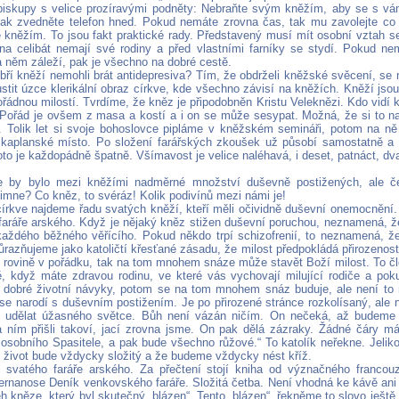
biskupy s velice prozíravými podněty: Nebraňte svým kněžím, aby se s vám
tak zvedněte telefon hned. Pokud nemáte zrovna čas, tak mu zavolejte co 
 kněžím. To jsou fakt praktické rady. Představený musí mít osobní vztah 
a celibát nemají své rodiny a před vlastními farníky se stydí. Pokud ne
a něm záleží, pak je všechno na dobré cestě.
obří kněží nemohli brát antidepresiva? Tím, že obdrželi kněžské svěcení, se
stit úzce klerikální obraz církve, kde všechno závisí na kněžích. Kněží jsou
řádnou milostí. Tvrdíme, že kněz je připodobněn Kristu Veleknězi. Kdo vidí k
. Pořád je ovšem z masa a kostí a i on se může sesypat. Možná, že si to na
. Tolik let si svoje bohoslovce pipláme v kněžském semináři, potom na ně
 kaplanské místo. Po složení farářských zkoušek už působí samostatně a
to je každopádně špatně. Všímavost je velice naléhavá, i deset, patnáct, dv
e by bylo mezi kněžími nadměrné množství duševně postižených, ale če
imne? Co kněz, to svéráz! Kolik podivínů mezi námi je!
církve najdeme řadu svatých kněží, kteří měli očividně duševní onemocnění
faráře arského. Když je nějaký kněz stižen duševní poruchou, neznamená, 
 každého běžného věřícího. Pokud někdo trpí schizofrenií, to neznamená, 
razňujeme jako katoličtí křesťané zásadu, že milost předpokládá přirozenost.
é rovině v pořádku, tak na tom mnohem snáze může stavět Boží milost. To č
 když máte zdravou rodinu, ve které vás vychovají milující rodiče a pok
 dobré životní návyky, potom se na tom mnohem snáz buduje, ale není to
se narodí s duševním postižením. Je po přirozené stránce rozkolísaný, al
 udělat úžasného světce. Bůh není vázán ničím. On nečeká, až budeme 
ním přišli takoví, jací zrovna jsme. On pak dělá zázraky. Žádné čáry már
 osobního Spasitele, a pak bude všechno růžové.“ To katolík neřekne. Jelik
ký život bude vždycky složitý a že budeme vždycky nést kříž.
 svatého faráře arského. Za přečtení stojí kniha od význačného franco
rnanose Deník venkovského faráře. Složitá četba. Není vhodná ke kávě ani
ěh kněze, který byl skutečný „blázen“. Tento „blázen“, řekněme to slovo ještě 