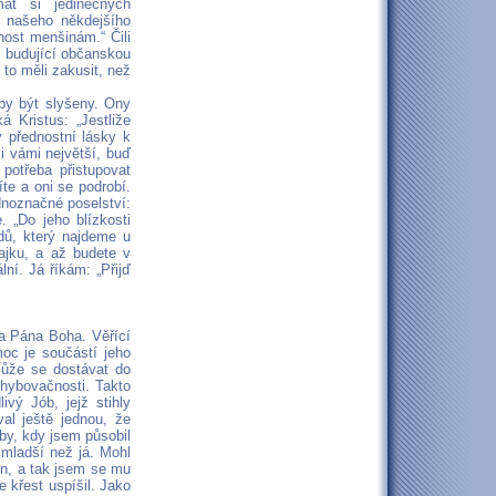
at si jedinečných
, našeho někdejšího
nost menšinám.“ Čili
t, budující občanskou
 to měli zakusit, než
 by být slyšeny. Ony
á Kristus: „Jestliže
y přednostní lásky k
i vámi největší, buď
potřeba přistupovat
íte a oni se podrobí.
dnoznačné poselství:
 „Do jeho blízkosti
odů, který najdeme u
ajku, a až budete v
ní. Já říkám: „Přijď
na Pána Boha. Věřící
oc je součástí jeho
může se dostávat do
hybovačnosti. Takto
vý Jób, jejž stihly
al ještě jednou, že
by, kdy jsem působil
mladší než já. Mohl
těn, a tak jsem se mu
e křest uspíšil. Jako