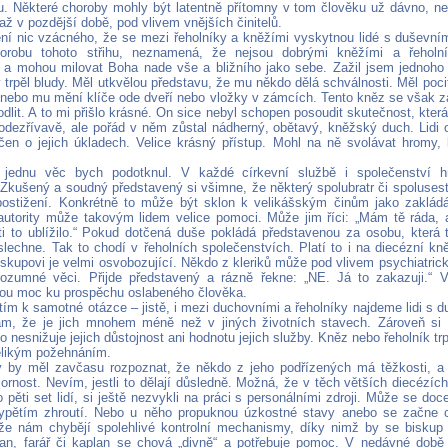
. Některé choroby mohly být latentně přítomny v tom člověku už dávno, ne
 až v pozdější době, pod vlivem vnějších činitelů.
ní nic vzácného, že se mezi řeholníky a kněžími vyskytnou lidé s duševn
orobu tohoto střihu, neznamená, že nejsou dobrými kněžími a řeholník
a mohou milovat Boha nade vše a bližního jako sebe. Zažil jsem jednoho 
 trpěl bludy. Měl utkvělou představu, že mu někdo dělá schválnosti. Měl poc
 nebo mu mění klíče ode dveří nebo vložky v zámcích. Tento kněz se však 
dlit. A to mi přišlo krásné. On sice nebyl schopen posoudit skutečnost, kter
odezřívavě, ale pořád v něm zůstal nádherný, obětavý, kněžský duch. Lidi o
čen o jejich úkladech. Velice krásný přístup. Mohl na ně svolávat hromy,
 jednu věc bych podotknul. V každé církevní službě i společenství hr
 Zkušený a soudný představený si všimne, že některý spolubratr či spoluse
ostižení. Konkrétně to může být sklon k velikášským činům jako zakládá
utority může takovým lidem velice pomoci. Může jim říci: „Mám tě ráda, al
ti to ublížilo.“ Pokud dotčená duše pokládá představenou za osobu, která 
lechne. Tak to chodí v řeholních společenstvích. Platí to i na diecézní kn
iskupovi je velmi osvobozující. Někdo z kleriků může pod vlivem psychiatrick
ozumné věci. Přijde představený a rázně řekne: „NE. Já to zakazuji.“ 
vou moc ku prospěchu oslabeného člověka.
tím k samotné otázce – jistě, i mezi duchovními a řeholníky najdeme lidi s 
m, že je jich mnohem méně než v jiných životních stavech. Zároveň si 
 nesnižuje jejich důstojnost ani hodnotu jejich služby. Kněz nebo řeholník t
elikým požehnáním.
ý by měl zavčasu rozpoznat, že někdo z jeho podřízených má těžkosti, 
zornost. Nevím, jestli to dělají důsledně. Možná, že v těch větších diecézí
 pěti set lidí, si ještě nezvykli na práci s personálními zdroji. Může se doc
ypětím zhroutí. Nebo u něho propuknou úzkostné stavy anebo se začne c
že nám chybějí spolehlivé kontrolní mechanismy, díky nimž by se biskup
an, farář či kaplan se chová „divně“ a potřebuje pomoc. V nedávné době