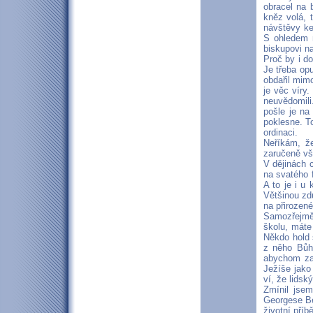
obracel na 
kněz volá, 
návštěvy ke
S ohledem n
biskupovi n
Proč by i d
Je třeba opu
obdařil mimo
je věc víry
neuvědomili
pošle je na
poklesne. To
ordinaci.
Neříkám, ž
zaručeně vš
V dějinách 
na svatého 
A to je i u
Většinou zdů
na přirozen
Samozřejmě,
školu, máte
Někdo hold 
z něho Bůh
abychom za 
Ježíše jako
ví, že lids
Zmínil jsem
Georgese Be
životní příb