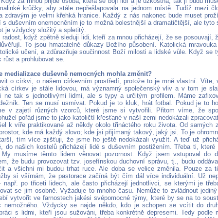
 Když za mnou přijde osoba, která se bojí lidí a je úzkostná, tak ji budu mu
malinké krůčky, aby stále nepřešlapovala na jednom místě. Tudíž mezi 
a zdravým je velmi křehká hranice. Každý z nás nakonec bude muset proží
idí s duševním onemocněním je to možná bolestnější a dramatičtější, ale tyto
ot je vždycky složitý a spletitý.
adost, když zpětně sleduji lidi, kteří za mnou přicházejí, že se posouvají, 
důvěřují. To jsou hmatatelné důkazy Božího působení. Katolická mravouka 
tolické učení, a zdůrazňuje součinnost Boží milosti a lidské vůle. Když se t
 růst a prohlubovat se.
e medializace duševně nemocných mohla změnit?
vit o církvi, o našem církevním prostředí, protože to je mně vlastní. Víte
cká církev je stále lidovou, má významný společenský vliv a v tom je sl
i ne tak s jednotlivými lidmi, ale s typy a určitým profilem. Máme zafix
dežník. Ten se musí usmívat. Pokud je to kluk, hrát fotbal. Pokud je to h
e v zajetí různých vzorců, které jsme si vytvořili. Přitom víme, že s
ohužel pořád jsme to jako katoličtí křesťané v naší zemi nedokázali zpracovat
šel k víře praktikované až někdy okolo třináctého roku života. Od samých
prostor, kde má každý slovo; kde jsi přijímaný takový, jaký jsi. To je ohro
arší, tím více zjišťuji, že jsme ho ještě nedokázali využít. A teď už přic
 do našich kostelů přicházejí lidé s duševním postižením. Třeba ti, kter
 My musíme těmto lidem věnovat pozornost. Když jsem vstupoval do d
em, že budu provozovat tzv. josefínskou duchovní správu, tj., budu oddávat,
čit a všichni mi budou trhat ruce. Ale doba se velice změnila. Pouze za t
žby si všímám, že pastorace začíná být čím dál více individuální. Už ne
např. po třiceti lidech, ale často přicházejí jednotlivci, se kterými je tř
ovat se jim osobně. Vyžaduje to mnoho času. Nemůže to zvládnout jedin
ebí vytvořit ve farnostech jakési svépomocné týmy, které by se na to soust
c nemožného. Vždycky se najde někdo, kdo je schopen se vcítit do dr
ráci s lidmi, kteří jsou sužováni, třeba konkrétně depresemi. Tedy podle 