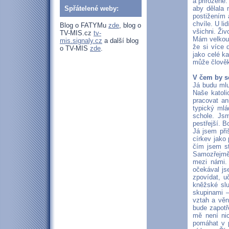
a přirozené.
Spřátelené weby:
aby dělala 
postižením 
chvíle. U l
Blog o FATYMu
zde
, blog o
všichni. Živ
TV-MIS.cz
tv-
Mám velkou r
mis.signaly.cz
a další blog
že si více 
o TV-MIS
zde
.
jako celé ka
může člověk
V čem by s
Já budu mlu
Naše katoli
pracovat an
typický mlá
schole. Jsm
pestřejší. B
Já jsem při
církev jako 
čím jsem st
Samozřejmě,
mezi námi.
očekával js
zpovídat, u
kněžské slu
skupinami – 
vztah a věn
bude zapotř
mě není ni
pomáhat v p