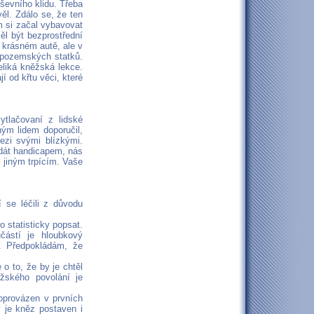
ševního klidu. Třeba
ěl. Zdálo se, že ten
m si začal vybavovat
měl být bezprostřední
 krásném autě, ale v
l pozemských statků.
veliká kněžská lekce.
 od křtu věci, které
tlačovaní z lidské
ným lidem doporučil,
ezi svými blízkými.
dát handicapem, nás
 jiným trpícím. Vaše
í se léčili z důvodu
 statisticky popsat.
částí je hloubkový
é. Předpokládám, že
o to, že by je chtěl
ěžského povolání je
oprovázen v prvních
 je kněz postaven i