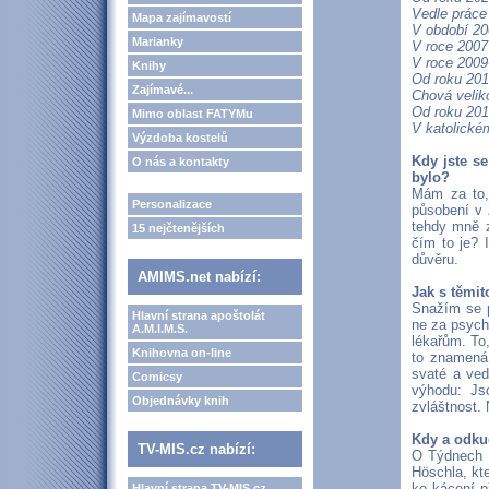
Vedle práce
Mapa zajímavostí
V období 20
Marianky
V roce 2007
V roce 2009
Knihy
Od roku 201
Zajímavé...
Chová veliko
Od roku 2016
Mimo oblast FATYMu
V katolickém
Výzdoba kostelů
Kdy jste s
O nás a kontakty
bylo?
Mám za to,
Personalizace
působení v 
tehdy mně z
15 nejčtenějších
čím to je? 
důvěru.
AMIMS.net nabízí:
Jak s těmit
Snažím se p
Hlavní strana apoštolát
ne za psychi
A.M.I.M.S.
lékařům. To,
Knihovna on-line
to znamená
svaté a ved
Comicsy
výhodu: Js
Objednávky knih
zvláštnost.
Kdy a odkud
TV-MIS.cz nabízí:
O Týdnech p
Höschla, kt
ke kácení p
Hlavní strana TV-MIS.cz