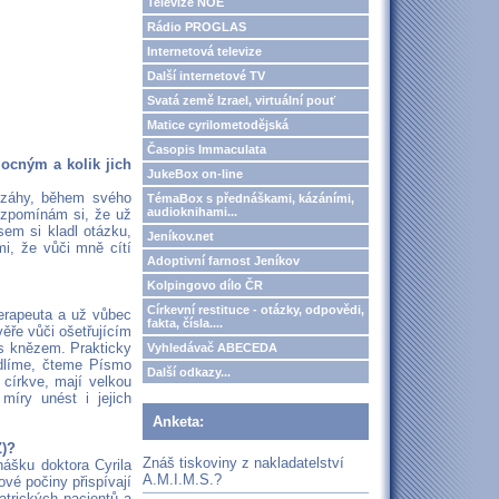
Televize NOE
Rádio PROGLAS
Internetová televize
Další internetové TV
Svatá země Izrael, virtuální pouť
Matice cyrilometodějská
Časopis Immaculata
ocným a kolik jich
JukeBox on-line
 záhy, během svého
TémaBox s přednáškami, kázáními,
audioknihami...
Vzpomínám si, že už
em si kladl otázku,
Jeníkov.net
mi, že vůči mně cítí
Adoptivní farnost Jeníkov
Kolpingovo dílo ČR
Církevní restituce - otázky, odpovědi,
erapeuta a už vůbec
fakta, čísla....
věře vůči ošetřujícím
i s knězem. Prakticky
Vyhledávač ABECEDA
dlíme, čteme Písmo
Další odkazy...
 církve, mají velkou
míry unést i jejich
Anketa:
Z)?
Znáš tiskoviny z nakladatelství
ášku doktora Cyrila
A.M.I.M.S.?
vé počiny přispívají
trických pacientů a