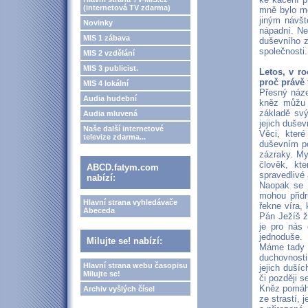
(internetová TV zdarma)
mně bylo me
jiným návšt
Novinky
nápadní. Nes
MIS 1 zábava
duševního z
společnosti.
MIS 2 vzdělání
MIS 3 publicist.
Letos, v r
proč právě
MIS 4 lokální
Přesný náze
Audia hudební
kněz můžu 
základě svý
Audia mluvená
jejich dušev
Naše další internetové
Věci, které
televize zdarma...
duševním po
zázraky. My
člověk, kt
ABCD.fatym.com
spravedlivé
nabízí:
Naopak se 
mohou přidr
Hlavní strana vyhledávače
řekne víra,
Abeceda
Pán Ježíš ž
je pro nás 
jednoduše.
Milujte se! nabízí:
Máme tady n
duchovnosti
Hlavní strana webu časopisu
jejich duší
Milujte se!
či později s
Kněz pomáhá 
Archiv vyšlých čísel
ze strastí, 