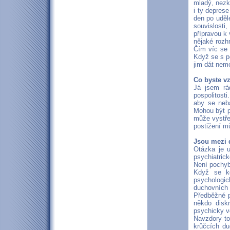
mladý, nezk
i ty depres
den po uděl
souvislosti,
přípravou k
nějaké rozh
Čím víc se b
Když se s p
jim dát nem
Co byste v
Já jsem rá
pospolitost
aby se neb
Mohou být p
může vystře
postižení mů
Jsou mezi 
Otázka je u
psychiatric
Není pochyb
Když se ko
psychologi
duchovních
Předběžné p
někdo diskr
psychicky v
Navzdory to
krůčcích du