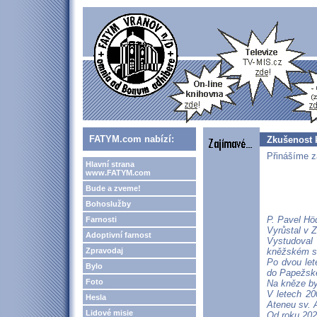
FATYM.com nabízí:
Zkušenost 
Přinášíme z
Hlavní strana
www.FATYM.com
Bude a zveme!
Bohoslužby
P. Pavel Höd
Farnosti
Vyrůstal v Z
Adoptivní farnost
Vystudoval
Zpravodaj
kněžském se
Po dvou let
Bylo
do Papežské
Foto
Na kněze by
V letech 20
Hesla
Ateneu sv. 
Lidové misie
Od roku 202