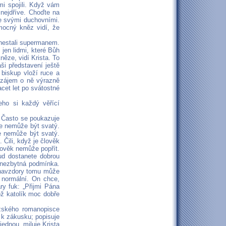
i spojili. Když vám
nejdříve. Choďte na
se svými duchovními.
mocný kněz vidí, že
 nestali supermanem.
 jen lidmi, které Bůh
něze, vidí Krista. To
ši představení ještě
 biskup vloží ruce a
 zájem o ně výrazně
acet let po svátostné
ho si každý věřící
. Často se poukazuje
že nemůže být svatý.
že nemůže být svatý.
 Čili, když je člověk
lověk nemůže popřít.
ud dostanete dobrou
 nezbytná podmínka.
e navzdory tomu může
normální. On chce,
y fuk: „Přijmi Pána
ož katolík moc dobře
uzského romanopisce
 k zákusku; popisuje
jednou, miluje Krista