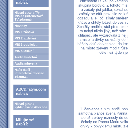
chichotem utíkali po kamenné
nabízí:
skupina borovic. Z tohoto míst
a začaly jíst jablka, ozval 
Hlavní strana TV-
začaly se cítit provinile za k
MIS.cz (internetová
dozadu a její oči zíraly směre
TV zdarma)
křičet a chtěly běžet do vesnic
Novinky
Spatřily anděla; stál před nim
to nebyl nikdo jiný, než sám 
MIS 1 zábava
chlapec, ale vyzařovala z něj
MIS 2 vzdělání
zmizel a dívky se vrátily d
běžely dolů do vesnice, do kos
MIS 3 publicist.
na místo zjevení modlit růže
MIS 4 lokální
déle než týden j
Audia hudební
Audia mluvená
Naše další
internetové televize
zdarma...
ABCD.fatym.com
nabízí:
Hlavní strana
vyhledávače Abeceda
1. července s nimi anděl poprv
samotná blahoslavená Panna 
se už zprávy roznesly do ce
Milujte se!
čekaly na Pannu Mariu velké 
nabízí:
dívky k obvyklému místu zje