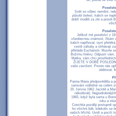
Poselstv
Svět se vůbec nemění, neb
působí bolest, kalich se naplň
dobří modlili za zlé a prosili
všich
Poselstv
Jelikož mé poselství z 18
všeobecnou známost, říkám vám
kalich naplňoval, nyní přetéká
cestě záhuby a strhávají 
přikládá Eucharistii. Musíte s
Božímu hněvu. Odpustí vám, p
Matka, vám chci prostřednictv
ŽIJETE V DOBĚ POSLEDNÍCH
vaše zavržení. Proste nás up
obětovat. M
Př
Panna Maria předpověděla a po
varování viditelné na celém s
20. června 1962 Jacintě a Mari
několikrát). Nejpodrobnější
1965, když byla sama u Borov
roku a mluv
Conchita později postupně up
ho všichni lidé, kdekoliv se 
našich hříchů. Uvidí a pocítí t