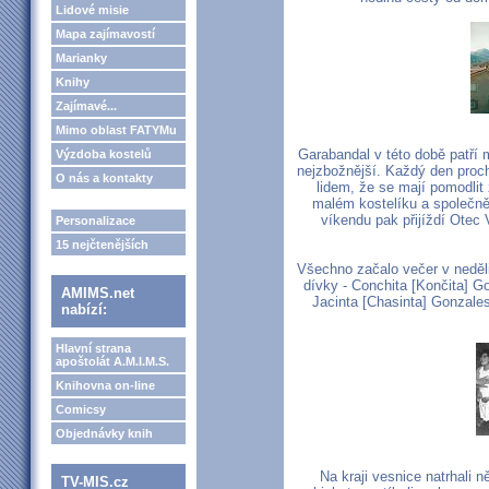
Lidové misie
Mapa zajímavostí
Marianky
Knihy
Zajímavé...
Mimo oblast FATYMu
Garabandal v této době patří m
Výzdoba kostelů
nejzbožnější. Každý den proc
O nás a kontakty
lidem, že se mají pomodlit
malém kostelíku a společně 
víkendu pak přijíždí Otec 
Personalizace
15 nejčtenějších
Všechno začalo večer v neděli 
dívky - Conchita [Končita] Go
AMIMS.net
Jacinta [Chasinta] Gonzales
nabízí:
Hlavní strana
apoštolát A.M.I.M.S.
Knihovna on-line
Comicsy
Objednávky knih
Na kraji vesnice natrhali n
TV-MIS.cz