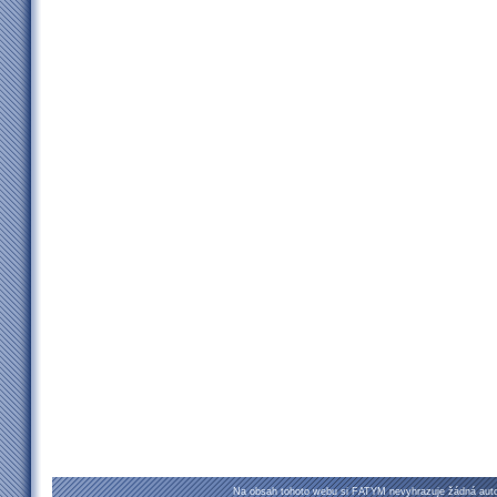
Na obsah tohoto webu si FATYM nevyhrazuje žádná autor