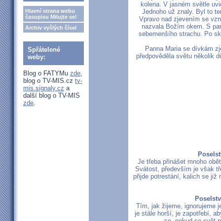
kolena. V jasném světle uvi
Hlavní strana webu
Jednoho už znaly. Byl to te
časopisu Milujte se!
Vpravo nad zjevením se vzná
nazvala Božím okem. S paní,
Archiv vyšlých čísel
sebemenšího strachu. Po skon
Panna Maria se dívkám zje
Spřátelené
předpověděla světu několik dů
weby:
Blog o FATYMu
zde
,
blog o TV-MIS.cz
tv-
mis.signaly.cz
a
další blog o TV-MIS
zde
.
Poselst
Je třeba přinášet mnoho obět
Svátost, především je však tř
přijde potrestání, kalich se ji
Poselstv
Tím, jak žijeme, ignorujeme je
je stále horší, je zapotřebí, ab
se, pokud se svět n