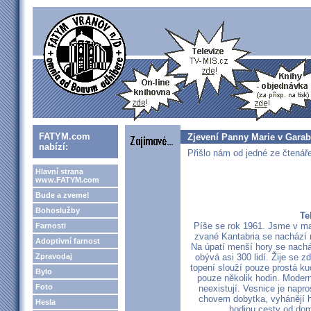
FATYM.com
Zjevení Panny Marie v Gara
nabízí:
Přišlo nám od jedné ze čtenáře
Hlavní strana
www.FATYM.com
Bude a zveme!
Bohoslužby
Te
Píše se rok 1961. Jsme v ma
Farnosti
zvané Kantabria se nachází
Adoptivní farnost
Na úpatí menší hory se nach
Zpravodaj
obývá asi 300 lidí. Žije se
topení slouží pouze prostá ku
Bylo
pouze několik hodin. Moderní
Foto
neexistují. Vesnice je napro
chovem dobytka, vyhánějí h
Hesla
hodinu cesty od dom