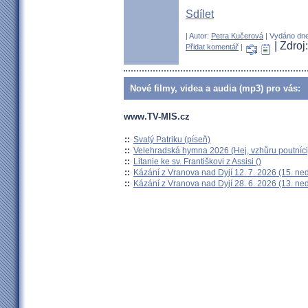
Sdílet
| Autor:
Petra Kučerová
| Vydáno dne
| Zdro
Přidat komentář
|
Nové filmy, videa a audia (mp3) pro vás:
www.TV-MIS.cz
::
Svatý Patriku (píseň)
::
Velehradská hymna 2026 (Hej, vzhůru poutníci
::
Litanie ke sv. Františkovi z Assisi ()
::
Kázání z Vranova nad Dyjí 12. 7. 2026 (15. ne
::
Kázání z Vranova nad Dyjí 28. 6. 2026 (13. ne