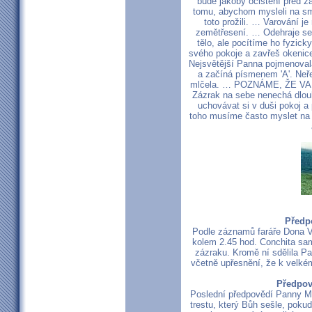
bude jakoby očištění před z
tomu, abychom mysleli na sm
toto prožili. … Varování j
zemětřesení. … Odehraje se
tělo, ale pocítíme ho fyzi
svého pokoje a zavřeš okenice,
Nejsvětější Panna pojmenovala
a začíná písmenem 'A'. Neře
mlčela. … POZNÁME, ŽE V
Zázrak na sebe nenechá dlou
uchovávat si v duši pokoj a 
toho musíme často myslet na t
Předp
Podle záznamů faráře Dona Val
kolem 2.45 hod. Conchita sa
zázraku. Kromě ní sdělila Pa
včetně upřesnění, že k velké
Předpov
Poslední předpovědí Panny M
trestu, který Bůh sešle, poku