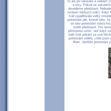
to ani po varování a velkém z
a slzy. Pokud se uskuteční
dovedeme představit. Nebude 
tvrdostí lidských srdcí. Když 
tvář vyjadřovala velký smute
potrestání jde, kromě toho, ž
se toto potrestání stává hro
mohli představit. Pro nev
přirozenou smrtí, než když z
měli činit pokání za své hříc
potrestání viděla, cítila jsem
Marii. Jestliže potrestání