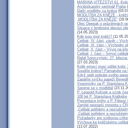
MARIINA VÍTĚZSTVÍ 61: Kněz v
Arcibiskupský seminář Praha
(
Další modlitby za kněze
(03.07
MODLITBA ZA KNĚZE - kněží v
„MODLITBA ZA KNĚZE“
(18.0
Otec Deepak o prázdninách o
Situace v brněnské diecézi p
(14.05.2023)
Kde jsou moji kněží?
(11.05.2
Celibát, IV. část, závěr – Výc
Celibát, III. část – Východní o
Celibát, II. část – Vývoj na 
Celibát, I. část – Smysl celibá
Rafał Soroczyński: 27. březn
(27.03.2023)
Kolik emocí musí sdílet kněz 
Soudíte kněze? Pamatujte na 
Když opět potkáte svého pana 
Zapálíte svíčku papeži Benedi
Vzpomínky na P. Stanislava K
Spojme se v modlitbě
(23.11.2
P. Leopold Kolísek a vznik če
100 let P. Stanislava Krátkého
Prezentace knihy o P. Filipovi
Zemřel nejstarší minorita v ČR
„Celibát potřebný a nezrušiteln
„Celibát potřebný a nezrušiteln
Požadavky pro světovou círke
Výchova ke kněžskému celibát
(13.07.2022)