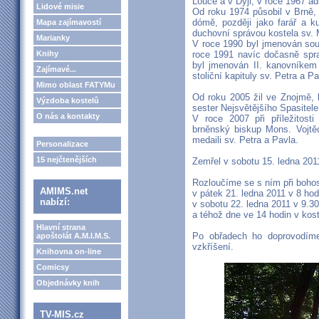
Louce a v Dyji, v roce 1967 ad
Lidové misie
Od roku 1974 působil v Brně, n
dómě, později jako farář a ku
Mapa zajímavostí
duchovní správou kostela sv. 
Marianky
V roce 1990 byl jmenován sou
Knihy
roce 1991 navíc dočasně spra
byl jmenován II. kanovníkem
Zajímavé...
stoliční kapituly sv. Petra a P
Mimo oblast FATYMu
Od roku 2005 žil ve Znojmě, 
Výzdoba kostelů
sester Nejsvětějšího Spasitele
O nás a kontakty
V roce 2007 při příležitost
brněnský biskup Mons. Vojtěc
medaili sv. Petra a Pavla.
Personalizace
15 nejčtenějších
Zemřel v sobotu 15. ledna 201
Rozloučíme se s ním při boho
AMIMS.net
v pátek 21. ledna 2011 v 8 hod
nabízí:
v sobotu 22. ledna 2011 v 9.30
a téhož dne ve 14 hodin v kost
Hlavní strana
Po obřadech ho doprovodíme
apoštolát A.M.I.M.S.
vzkříšení.
Knihovna on-line
Comicsy
Objednávky knih
TV-MIS.cz