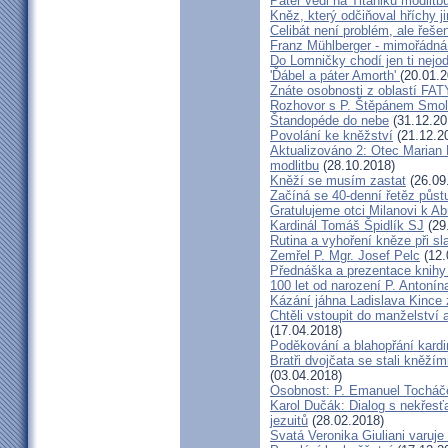
Páter vedl na Titaniku modlitb
Kněz, který odčiňoval hříchy j
Celibát není problém, ale řeše
Franz Mühlberger - mimořádná 
Do Lomničky chodí jen ti nejod
'Ďábel a páter Amorth'
(20.01.2
Znáte osobnosti z oblastí FA
Rozhovor s P. Štěpánem Smol
Štandopéde do nebe
(31.12.20
Povolání ke kněžství
(21.12.2
Aktualizováno 2: Otec Marian 
modlitbu
(28.10.2018)
Kněží se musím zastat
(26.09
Začíná se 40-denní řetěz půst
Gratulujeme otci Milanovi k 
Kardinál Tomáš Špidlík SJ
(29
Rutina a vyhoření kněze při sla
Zemřel P. Mgr. Josef Pelc
(12.
Přednáška a prezentace knihy 
100 let od narození P. Anton
Kázání jáhna Ladislava Kince 
Chtěli vstoupit do manželství a
(17.04.2018)
Poděkování a blahopřání kard
Bratři dvojčata se stali kněžím
(03.04.2018)
Osobnost: P. Emanuel Tocháč
Karol Dučák: Dialog s nekřesť
jezuitů
(28.02.2018)
Svatá Veronika Giuliani varuj