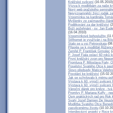
Kněžské svěcení
(16.05.2010)
Výzva k modlitbám za naše k
Nový web pražského semináře
Nejvýznamnější žijící rodák 
Vzpomínka na kardinála Tomáš
Myšlenky ze zajímavého článk
Poděkování za dar kněžství
(2
Boží požehnání - sv. Jan Eud
(16.04.2010)
Vzpomínkové bohoslužby
(11.
Střihomet je využíván i na Bíl
Stalo se u vsi Petrovskaja
(08
Připojte se k modlitbě Růženc
Zemřel P. František Grmolec
(
P. Josef Fiala oslaví 60 roků 
První kněžský zvon pro Nepo
Promluva P. Miloslava Fialy, 
Poselství Svatého Otce k past
Slovo předsedy Matice Velehr
Povolání ke kněžství
(15.02.2
Jak se schylovalo k mému po
Výstava k 60. výročí svěcení 
Výstava k 60. výročí svěcení 
Vánoční dárek pro kněze - tvá
Promlvy P. Mariana Kuffy - ne
Osm praktických rad pro Rok 
Svatý Jozef Damien De Veust
Modlitba Svatého Otce Benedik
zasvěcenému životu
(10.10.20
Interdiecézní projekt v Roce 