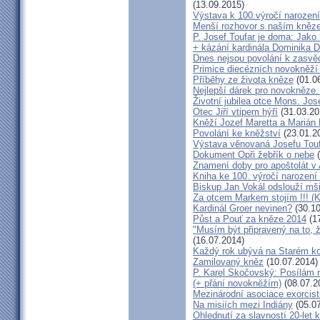
(13.09.2015)
Výstava k 100.výročí narození
Menší rozhovor s naším kně
P. Josef Toufar je doma: Jako
+ kázání kardinála Dominika 
Dnes nejsou povolání k zasvě
Primice diecézních novokněží
Příběhy ze života kněze
(01.0
Nejlepší dárek pro novokněze
Životní jubilea otce Mons. Jos
Otec Jiří vtipem hýří
(31.03.20
Kněží Jozef Maretta a Marián 
Povolání ke kněžství
(23.01.2
Výstava věnovaná Josefu Touf
Dokument Opři žebřík o nebe
(
Znamení doby pro apoštolát v
Kniha ke 100. výročí narození
Biskup Jan Vokál odslouží mši
Za otcem Markem stojím !!! (
Kardinál Groer nevinen?
(30.10
Půst a Pouť za kněze 2014
(17
"Musím být připravený na to, 
(16.07.2014)
Každý rok ubývá na Starém kon
Zamilovaný kněz
(10.07.2014)
P. Karel Skočovský: Posílám
(+ přání novokněžím)
(08.07.2
Mezinárodní asociace exorcist
Na misiích mezi Indiány
(05.07
Ohlednutí za slavností 20-let 