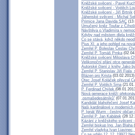
Kněžské svěcení - Pavel Kuc
Kněžské svěcení - Vojtěch Lo
Kněžské svěcení - Jiří Brtník
(
Jáhenské svěcení - Michal Se
Primice Jana Davida SAC
(13.
Umučený kněz Toufar z Číhošt
Návštěva o.Vladimíra v nemoc
Kdyby nad městem dlela kněžs
Co se stává, když někdo neod
Pius XI. a jeho pohled na nov
Zemřel P. Boleslav Česlav C
Zemřel P. Tomáš Prnka
(02.04
Kněžské svěcení Miloslava Ch
Velikonoční přání otce generál
Autorské čtení z knihy Jako 
Zemřel P. Stanislav Jiří Fiala,
Blázen pro Krista
(03.02.2013)
Otec Josef Koláček převzal C
Zemřel P. Vojtěch Srna
(21.01.
P. Ferdinad Chýlek
(08.01.201
Nová generace kněží překonáv
„osmašedesátníků”
(07.01.201
Kandidát blahořečení Josef K
Naši kardinálové v moderních
P. Ignát Wurm - čestný občan
Zemřel P. Jan Kabátek
(28.12.
Kázání z kněžského svěcení -
Zemřel biskup Ing. Jan Blaha
Zemřel vladyka Ivan Ljavinec,
Co se událo 12. 12. 1992? 