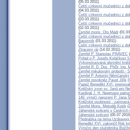
(05.03.2011)
Čeští církevní mučedníci z do
(04.03.2011)
Čeští církevní mučedníci z dob
(03.03.2011)
Čeští církevní mučedníci z do
(02.03.2011)
Zemřel mons. Oto Mádr
(01.03
Čeští církevní mučedníci z dob
Basovník
(01.03.2011)
Čeští církevní mučedníci z d
Ztracený ráj
(14.02.2011)
Zemřel P. Stanislav PRAVEC
(
Pořad o P. Josefu Koláčkovi 
Vykonstruovaná obvinění kněž
Zemřel R. D. Doc. PhDr. Ing.
Zemřel mikulovský probošt - S
Zemřel P. Antonín Němčanský
Zemřel novokněz Pavel Jiřík
(
Papež Benedikt XVI. jmenova
Kněžský zvon sv. Janů pro N
Kardinál J. H. Newmann patro
140. výročí narození P. Jana
Kněžské osobnosti - zajímavá
Zemřel Mons. Metoděj Kotík
(2
Jáhenské svěcení v Českých 
Jáhenské svěcení
(05.07.2010
Přednáška na téma Uzdravení ž
Benedikt XVI. zakončil Rok k
Výroční den služebníka Božíh