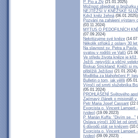
P. Pio a Zlý
(21.01.2025)
Možnost objednat si brožurku 
NEJTĚŽŠÍ V KNĚŽSKÉ SLU
Když kněz žehná
(06.01.2025)
Pozvání na zahájení výstavy o
(03.11.2024)
MÝTUS O PEDOFILNÍCH KNĚŽÍC
(07.09.2024)
Nekritizujme své kněze
(14.07
Několik střípků z oslavy 30 le
Na slavnost sv. Petra a Pavl
svatou v rodišti ve Valči
(21.06
Ve středu života kněze je kříž
Ježíš, nejvyšší a věčný velek
Biskup Strickland: Kněží si mu
přiblížili Ježíšovi
(21.01.2024)
Modlitba za blahořečení P. I
Bulletin o tom, jak věřili
(05.01
Výročí od smrti služebníka B
(05.01.2024)
PROHLÁŠENÍ Světového apošt
Zajímavý článek o misionáři v
Petr Maria Josef Cassant
(22.
Exorcista o. Vincent Lampert -
(video)
(19.09.2023)
P. Marián Kuffa: "Divím se..."
(
Oslava výročí 100 let od úmrtí
6 důvodů stát se knězem
(10.
Exorcista o. Vincent Lampert -
(video)
(09.09.2023)