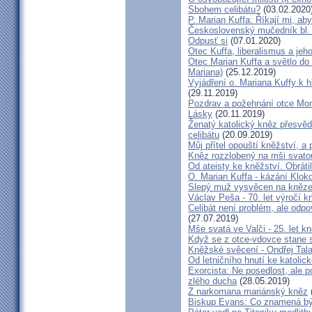
Sbohem celibátu?
(03.02.2020
P. Marian Kuffa: Říkají mi, aby
Československý mučedník bl.
Odpusť si
(07.01.2020)
Otec Kuffa, liberalismus a jeho
Otec Marian Kuffa a světlo do
Mariana)
(25.12.2019)
Vyjádření o. Mariana Kuffy k 
(29.11.2019)
Pozdrav a požehnání otce Mont
Lásky
(20.11.2019)
Ženatý katolický kněz přesvěd
celibátu
(20.09.2019)
Můj přítel opouští kněžství, a
Kněz rozzlobený na mši svatou
Od ateisty ke kněžství. Obrátil
O. Marian Kuffa - kázání Klok
Slepý muž vysvěcen na kněz
Václav Peša - 70. let výročí
Celibát není problém, ale odp
(27.07.2019)
Mše svatá ve Valči - 25. let 
Když se z otce-vdovce stane s
Kněžské svěcení - Ondřej Tal
Od letničního hnutí ke katolic
Exorcista: Ne posedlost, ale 
zlého ducha
(28.05.2019)
Z narkomana mariánský kněz
Biskup Evans: Co znamená b