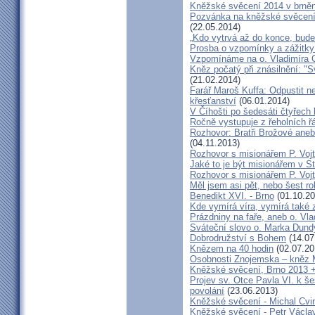
Kněžské svěcení 2014 v brněns
Pozvánka na kněžské svěcení 
(22.05.2014)
„Kdo vytrvá až do konce, bude
Prosba o vzpomínky a zážitk
Vzpomínáme na o. Vladimíra C
Kněz počatý při znásilnění: "S
(21.02.2014)
Farář Maroš Kuffa: Odpustit ne
křesťanství
(06.01.2014)
V Číhošti po šedesáti čtyřech
Ročně vystupuje z řeholních řá
Rozhovor: Bratři Brožové aneb
(04.11.2013)
Rozhovor s misionářem P. Voj
Jaké to je být misionářem v St
Rozhovor s misionářem P. Voj
Měl jsem asi pět, nebo šest ro
Benedikt XVI. - Brno
(01.10.20
Kde vymírá víra, vymírá také 
Prázdniny na faře, aneb o. Vla
Sváteční slovo o. Marka Dun
Dobrodružství s Bohem
(14.07
Knězem na 40 hodin
(02.07.20
Osobnosti Znojemska – kněz
Kněžské svěcení, Brno 2013 +
Projev sv. Otce Pavla VI. k 
povolání
(23.06.2013)
Kněžské svěcení - Michal Cvi
Kněžské svěcení - Petr Václa