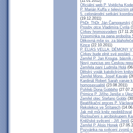
(11.01.2012)
Oficiální web P. Vojtěcha Kod
P. Marián Kuffa v televizním p
5. celonárodní setkání koordin
(19.12.2011)
PhDr. ThDr. Ján Čarnogurský
(
Prosby otce Vladimíra Cyrila
(
Církev hromosvodem
(17.11.2
Vzpomínka na pana probošta S
Děkovná mše sv. za blahořečen
Kince
(22.10.2011)
P. ELIAS VELLA: DÉMONY 
Církev bude plnit své poslání,
Zemřel P. Jan Kroupa, básník a
Nový nuncius pro Českou repu
Zemřela paní Ludmila Holá
(06
Dětský voják katolickým kně
Zemřel Mons. Josef Kavale
(2
Kardinál Robert Sarah varuje k
homosexualitě
(23.08.2011)
Pohřeb Dona Gobbiho
(27.07.2
Primice P. Jiřího Jeniše v Úje
Zemřel otec Stefano Gobbi
(30
Beatifikační proces P. Václav
Rekolekce ve Štítarech
(14.06
Jak mě můj kněz neobtěžoval
Rozloučení s arcibiskupem 
Kněžské svěcení - Jiří Jeniš
(
Zemřel P. Alois Honek
(17.05.2
Pozvánka na svěcení zvonů v