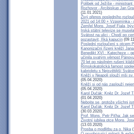
Polibek od Ježíše - ministrant
Rozhovor - Arcibiskup Jan Gra
(11.01.2021)
Živý přenos posledního rozlouč
2021 od 14:00 + Vzpomínka - 
Zemřel Mons. Josef Fiala, býv
Irská státní televize se muse
Svátost na ulici - Chodí po cen
pozastavit, říká kapucín
(09.11
Poslední rozloučení s otcem 
Kanonizační řízení kněží Jana
Benedikt XVI.: Katecheze – ge
učinila svatým věrnost Pánovu
70 let po násilném rušení kláš
Římskokatolická farnost spole
kabrioletu s Nejsvětější Svátos
Kněží v Neapoli slouží mši sv. 
(05.04.2020)
Kněží si od nás zaslouží nejen
(05.04.2020)
Karol Dučák: Kněz Dr. Jozef Ti
(01.04.2020)
Nebojte se, protože všichni j
Karol Dučák: Kněz Dr. Jozef Ti
(30.03.2020)
Prof. Mons. Petr Piťha: Jak s
Životní jubilea otce Mons. Jos
(13.03.2020)
Prosba o modlitbu za o. Nika
(
O osvobozující milosti (k exho