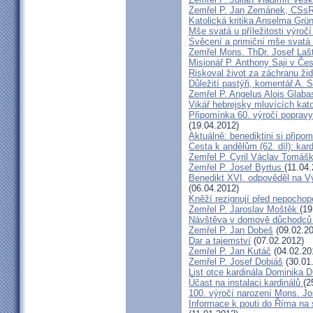
Zemřel P. Jan Zemánek, CSs
Katolická kritika Anselma Grü
Mše svatá u příležitosti výroč
Svěcení a primiční mše svatá 
Zemřel Mons. ThDr. Josef Laš
Misionář P. Anthony Saji v Čes
Riskoval život za záchranu ži
Důležití pastýři, komentář A. 
Zemřel P. Angelus Alois Glab
Vikář hebrejsky mluvících kato
Připomínka 60. výročí popravy
(19.04.2012)
Aktuálně: benediktini si připom
Cesta k andělům (62. díl): kar
Zemřel P. Cyril Václav Tomá
Zemřel P. Josef Byrtus
(11.04
Benedikt XVI. odpověděl na V
(06.04.2012)
Kněží rezignují před nepocho
Zemřel P. Jaroslav Moštěk
(19
Návštěva v domově důchodců 
Zemřel P. Jan Dobeš
(09.02.20
Dar a tajemství
(07.02.2012)
Zemřel P. Jan Kutáč
(04.02.20
Zemřel P. Josef Dobiáš
(30.01
List otce kardinála Dominika
Účast na instalaci kardinálů
(2
100. výročí narození Mons. Jo
Informace k pouti do Říma na