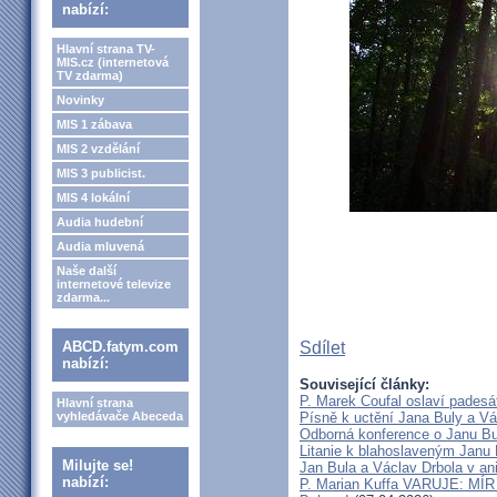
nabízí:
Hlavní strana TV-
MIS.cz (internetová
TV zdarma)
Novinky
MIS 1 zábava
MIS 2 vzdělání
MIS 3 publicist.
MIS 4 lokální
Audia hudební
Audia mluvená
Naše další
internetové televize
zdarma...
ABCD.fatym.com
Sdílet
nabízí:
Související články:
P. Marek Coufal oslaví padesá
Hlavní strana
vyhledávače Abeceda
Písně k uctění Jana Buly a Vá
Odborná konference o Janu Bul
Litanie k blahoslaveným Janu 
Milujte se!
Jan Bula a Václav Drbola v a
nabízí:
P. Marian Kuffa VARUJE: MÍR