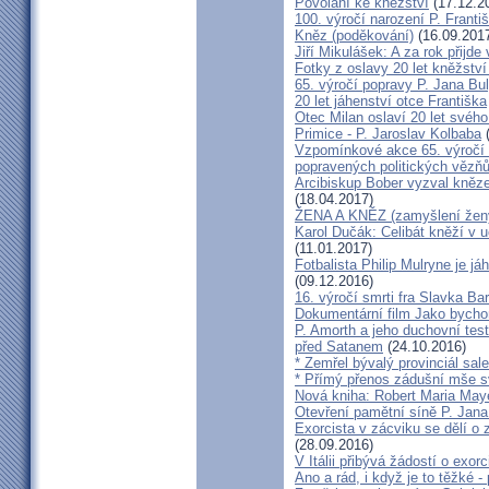
Povolání ke kněžství
(17.12.2
100. výročí narození P. Frant
Kněz (poděkování)
(16.09.201
Jiří Mikulášek: A za rok přijde
Fotky z oslavy 20 let kněžství
65. výročí popravy P. Jana Bu
20 let jáhenství otce Františka
Otec Milan oslaví 20 let svého
Primice - P. Jaroslav Kolbaba
(
Vzpomínkové akce 65. výročí 
popravených politických vězň
Arcibiskup Bober vyzval kněze
(18.04.2017)
ŽENA A KNĚZ (zamyšlení žen
Karol Dučák: Celibát kněží v 
(11.01.2017)
Fotbalista Philip Mulryne je 
(09.12.2016)
16. výročí smrti fra Slavka Ba
Dokumentární film Jako bycho
P. Amorth a jeho duchovní test
před Satanem
(24.10.2016)
* Zemřel bývalý provinciál sa
* Přímý přenos zádušní mše s
Nová kniha: Robert Maria M
Otevření pamětní síně P. Jana
Exorcista v zácviku se dělí o
(28.09.2016)
V Itálii přibývá žádostí o exor
Ano a rád, i když je to těžké 