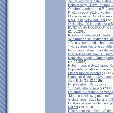
Zemřel exorcista páter Gabrie
Řeholní sliby - Pavel Baxant,
Otevření pamětní síně P. Jana
Kněžská pouť 2016 v Kostelní
Modleme se za Dona Gabriela
Kněz je největší Boží dar
(22.
O.Nik slaví 20 let kněžství a 5
EVROPA NA KOLENOU? K čemu 
(27.06.2016)
Kniha - Vzpomínka - P. Rober
Ve Štítarech se uskutečnila k
* Celosvětová modlitební štafe
* Na Svatém Hostýně se věříc
Rozhovor s jáhnem Ladislave
Otec Nik nadále slaví 45. naro
Katolický týdeník: Otřesný pří
(14.04.2016)
Páteční pouť u Svaté brány R
Popularita ďábelských her roste
I kněží mohou vyhořet
(30.12.
Ukončení diecézní fáze kanoni
Jana Buly
(16.12.2015)
Při příležitosti 15. výročí smrt
* Pozadí jeho působení
(20.11
Od smrti P. Antonína Němčansk
„Máš ho ještě, svůj růženec?“ 
Stoletý kněz: Stále bojuji s ď
Co dokáže falešné obvinění
(2
Celibát
(20.09.2015)
Půst a pouť za kněze - 40 den