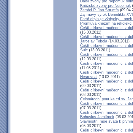
Další zvony pro Nepomuk odlit
Kněžské zvony pro Nepomuk
(
Zemřel P. Jan Štrumfa
(09.04.
Zajímavý výrok Benedikta XVI
Farář chybuje vždycky... an
Promluva kněžím na rekolekci 
Čeští církevní mučedníci z do
(15.03.2011)
Čeští církevní mučedníci z do
Jaroslav Tobola
(14.03.2011)
Čeští církevní mučedníci z dob
Šulc
(13.03.2011)
Čeští církevní mučedníci z dob
(12.03.2011)
Čeští církevní mučedníci z do
(11.03.2011)
Čeští církevní mučedníci z do
Nesrovnal
(10.03.2011)
Čeští církevní mučedníci z dob
(09.03.2011)
Čeští církevní mučedníci z do
(08.03.2011)
Celonárodní pout ke cti sv. J
Čeští církevní mučedníci z dob
(07.03.2011)
Čeští církevní mučedníci z dob
Bohuslav Jarolímek
(06.03.201
Slavnostní mše svatá k prvním
(05.03.2011)
Čeští církevní mučedníci z do