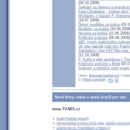
(09.10.2009)
Setkání za obnovu a posvěcení
Fara Chvalatice - vítáme otce 
Myšlenky z kázání P. Antonín
(18.07.2009)
Denní modlitba za kněze
(01.0
Modlitby za kněze
(16.06.2009
Novéna za kněze
(11.06.2009)
Kněžské svěcení
(05.06.2009)
400. výročí kněžského svěcen
Už jste napsali mail otci Frant
Zakládající člen FATYMu otec 
(12.10.2008)
P. Kuffa a jeho promluva v Trna
Kněžské svěcení v Brně
(02.0
Svěcení a primiční mše svat
| Autor:
Bohumila Hubáčková
| Vydán
0 |
Přidat komentář
|
Nové filmy, videa a audia (mp3) pro vás:
www.TV-MIS.cz
::
Svatý Patriku (píseň)
::
Velehradská hymna 2026 (Hej, vzhůru poutníci
::
Litanie ke sv. Františkovi z Assisi ()