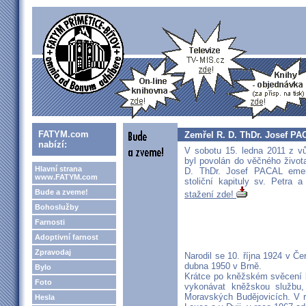
FATYM.com
Zemřel R. D. ThDr. Josef P
nabízí:
V sobotu 15. ledna 2011 z v
byl povolán do věčného život
Hlavní strana
D. ThDr. Josef PACAL emeri
www.FATYM.com
stoliční kapituly sv. Petra
Bude a zveme!
stažení zde!
Bohoslužby
Farnosti
Adoptivní farnost
Zpravodaj
Narodil se 10. října 1924 v Če
dubna 1950 v Brně.
Bylo
Krátce po kněžském svěcení b
Foto
vykonávat kněžskou službu,
Moravských Budějovicích. V r
Hesla