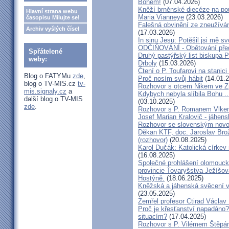
Bohem!
(07.04.2026)
Kněží brněnské diecéze na pou
Hlavní strana webu
Maria Vianneye
(23.03.2026)
časopisu Milujte se!
Falešná obvinění ze zneužíván
Archiv vyšlých čísel
(17.03.2026)
In sinu Jesu: Potěšil jsi mě
ODČIŇOVÁNÍ - Obětování před
Spřátelené
Druhý pastýřský list biskupa P
weby:
Drboly
(15.03.2026)
Čtení o P. Toufarovi na stanici
Blog o FATYMu
zde
,
Proč nosím svůj hábit
(14.01.2
blog o TV-MIS.cz
tv-
Rozhovor s otcem Nikem ve Z
mis.signaly.cz
a
Kdybych nebyla slíbila Bohu ..
další blog o TV-MIS
(03.10.2025)
zde
.
Rozhovor s P. Romanem Vlk
Josef Marian Kralovič - jáhen
Rozhovor se slovenským nov
Děkan KTF, doc. Jaroslav Bro
(rozhovor)
(20.08.2025)
Karol Dučák: Katolická církev 
(16.08.2025)
Společné prohlášení olomouck
provincie Tovaryšstva Ježíšo
Hostýně.
(18.06.2025)
Kněžská a jáhenská svěcení 
(23.05.2025)
Zemřel profesor Ctirad Václav 
Proč je křesťanství napadáno?
situacím?
(17.04.2025)
Rozhovor s P. Vilémem Štěp