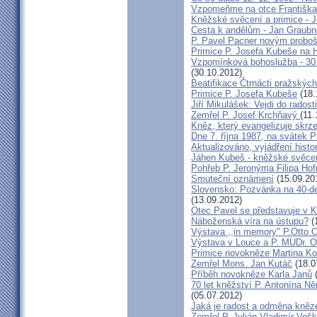
Vzpomeňme na otce Františka!
Kněžské svěcení a primice - 
Cesta k andělům - Jan Graubn
P. Pavel Pacner novým probo
Primice P. Josefa Kubeše na 
Vzpomínková bohoslužba - 30.
(30.10.2012)
Beatifikace Čtrnácti pražskýc
Primice P. Josefa Kubeše
(18.
Jiří Mikulášek: Vejdi do radost
Zemřel P. Josef Krchňavý
(11.
Kněz, který evangelizuje skr
Dne 7. října 1987, na svátek 
Aktualizováno, vyjádření histo
Jáhen Kubeš - kněžské svěce
Pohřeb P. Jeronýma Filipa Ho
Smuteční oznámení
(15.09.20
Slovensko: Pozvánka na 40-de
(13.09.2012)
Otec Pavel se představuje v K
Náboženská víra na ústupu?
(
Výstava ,,in memory" P.Otto 
Výstava v Louce a P. MUDr. O
Primice novokněze Martina K
Zemřel Mons. Jan Kutáč
(18.0
Příběh novokněze Karla Janů
(
70 let kněžství P. Antonína Ně
(05.07.2012)
Jaká je radost a odměna kněz
Zemřel P. Julián Vladimír Ve