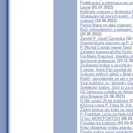
Poděkování a informace pro po
Lesné
(01.07.2022)
Kněžské svěcení v Brněnské k
Očekávání od nových kněží -
svátostí
(16.06.2022)
Panna Maria mi dala znamení 
Boží milosrdenství a potopení 
(20.05.2022)
Zemřel P. Josef Červenka
(16.
Vzpomínková slavnost na P. 
P. Michal Cyprián Iwene Tansi
Zahájení kanonizačního řízení 
Fra Mario Knezović, kterého 
duchovně probouzet:
(15.11.20
Zkušenost kněze s psychicky
5 sester, které Pán povolal do
Svěcení stálých jáhnů v Brně
Kněží, nevzdávejte se ani v ne
Vize kněžství sv. Veroniky Giu
Svědectví kněze: Stojí to za t
Od Jehovova svědka po řeholní
otce Bowena
(11.06.2021)
O.Nik oslaví 20 let kněžství
(1
Křížová cesta P. Filipa M. Ant
Žádný biskup ani kněz se nes
P. František Lízna na Hoře kříž
O otci MONTFORTOVI
(05.03
Povolání ke kněžství
(01.03.2
Kněz objasňuje tvrdou pravdu 
Prosba kněze svým spolubrat