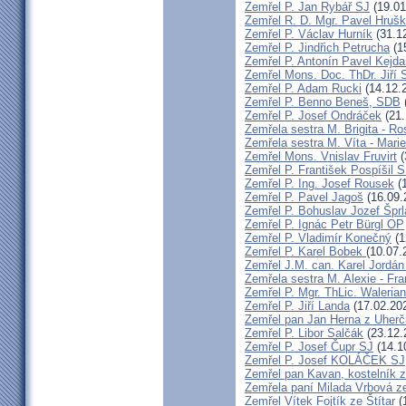
Zemřel P. Jan Rybář SJ
(19.01
Zemřel R. D. Mgr. Pavel Hruš
Zemřel P. Václav Hurník
(31.1
Zemřel P. Jindřich Petrucha
(1
Zemřel P. Antonín Pavel Kej
Zemřel Mons. Doc. ThDr. Jiří 
Zemřel P. Adam Rucki
(14.12.
Zemřel P. Benno Beneš, SDB
Zemřel P. Josef Ondráček
(21.
Zemřela sestra M. Brigita - Ro
Zemřela sestra M. Víta - Mar
Zemřel Mons. Vnislav Fruvirt
(
Zemřel P. František Pospíšil 
Zemřel P. Ing. Josef Rousek
(1
Zemřel P. Pavel Jagoš
(16.09.
Zemřel P. Bohuslav Jozef Špr
Zemřel P. Ignác Petr Bürgl OP
Zemřel P. Vladimír Konečný
(1
Zemřel P. Karel Bobek
(10.07.
Zemřel J.M. can. Karel Jordán
Zemřela sestra M. Alexie - Fra
Zemřel P. Mgr. ThLic. Walerian
Zemřel P. Jiří Landa
(17.02.20
Zemřel pan Jan Herna z Uherč
Zemřel P. Libor Salčák
(23.12.
Zemřel P. Josef Čupr SJ
(14.1
Zemřel P. Josef KOLÁČEK SJ
Zemřel pan Kavan, kostelník 
Zemřela paní Milada Vrbová 
Zemřel Vítek Fojtík ze Štítar
(