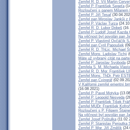
Zemřel R. D. Vít Martin Červe
Zemřel P. František Segeťa
(14
Rozloučení s panem Milanem H
Zemřel P. Jiří Tesař
(30.04.202
Zemřel pan Miroslav Jankůj z
Zemřel P. Václav Turza
(24.10
Zemřel R. D. Lubor Dobeš
(16.
Zemřel P. Ludolf Josef Kazd
Na věčnost byl povolán pan J
Zemřel P. Vlastimil Ovčáčík S
Zemřel pan Cyril Papoušek
(09
Zemřel R. D. ThLic. Michael
Zemřel Mons. Ladislav Tichý
(
Máte už vybraný citát na part
Zemřel P. Jaroslav Svoboda
(2
Zemřela S. M. Michaela Vlas
Zemřel R. D. Mgr. František
Zemřel Mons. ThDr. Petr ES
Zemřel pan Cvingráf
(02.09.20
V Kalifornii zemřel emeritní 
(16.08.2021)
Zemřel P. Pavel Motyka
(13.08
Zemřel P. Leopold Nesveda
(28
Zemřel P. František Tišek Frá
Zemřel MUDr. František Kofro
Rozloučení s P. Filipem Štajn
Na věčnost byl povolán pan J
Zemřel Josef Poštulka
(11.02.
Zemřel P. Stanislav Peroutka
Zemřel P. Mgr. Jiří Změlík
(24.