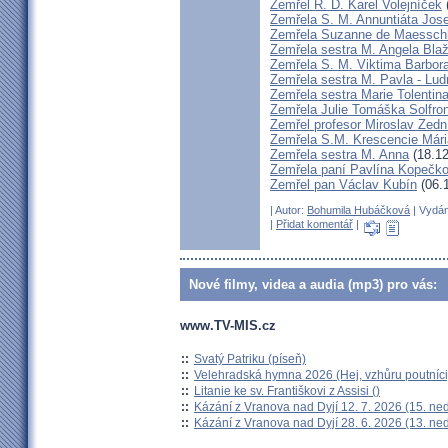
Zemřel R. D. Karel Volejníček
Zemřela S. M. Annuntiáta Jo
Zemřela Suzanne de Maessch
Zemřela sestra M. Angela Bla
Zemřela S. M. Viktima Barbo
Zemřela sestra M. Pavla - Lu
Zemřela sestra Marie Tolentin
Zemřela Julie Tomáška Solfr
Zemřel profesor Miroslav Zedn
Zemřela S.M. Krescencie Már
Zemřela sestra M. Anna
(18.12
Zemřela paní Pavlína Kopečk
Zemřel pan Václav Kubín
(06.
| Autor:
Bohumila Hubáčková
| Vydán
|
Přidat komentář
|
Nové filmy, videa a audia (mp3) pro vás:
www.TV-MIS.cz
::
Svatý Patriku (píseň)
::
Velehradská hymna 2026 (Hej, vzhůru poutníci
::
Litanie ke sv. Františkovi z Assisi ()
::
Kázání z Vranova nad Dyjí 12. 7. 2026 (15. ne
::
Kázání z Vranova nad Dyjí 28. 6. 2026 (13. ne