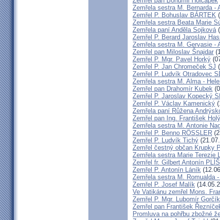
Zemřel pan Bohumil Holčapek
Zemřela sestra M. Bernarda - 
Zemřel P. Bohuslav BÁRTEK
(
Zemřela sestra Beata Marie 
Zemřela paní Anděla Sojková
(
Zemřel P. Berard Jaroslav Has
Zemřela sestra M. Gervasie -
Zemřel pan Miloslav Šnajdar
(1
Zemřel P. Mgr. Pavel Horký
(07
Zemřel P. Jan Chromeček SJ
(
Zemřel P. Ludvík Otradovec 
Zemřela sestra M. Alma - Hel
Zemřel pan Drahomír Kubek
(0
Zemřel P. Jaroslav Kopecký 
Zemřel P. Václav Kamenický
(
Zemřela paní Růžena Andrýsk
Zemřel pan Ing. František Hol
Zemřela sestra M. Antonie Na
Zemřel P. Benno RÖSSLER
(2
Zemřel P. Ludvík Tichý
(21.07
Zemřel čestný občan Krupky P.
Zemřela sestra Marie Terezie 
Zemřel fr. Gilbert Antonín P
Zemřel P. Antonín Láník
(12.06
Zemřela sestra M. Romualda -
Zemřel P. Josef Malík
(14.05.2
Ve Vatikánu zemřel Mons. Fra
Zemřel P. Mgr. Lubomír Gorčík
Zemřel pan František Řezníče
Promluva na pohřbu zbožné ž