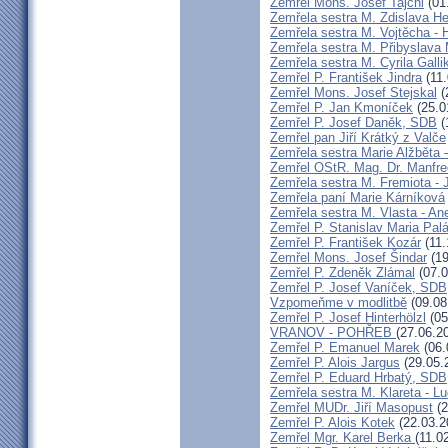
Zemřel Mons. Josef Tajchl
(01
Zemřela sestra M. Zdislava H
Zemřela sestra M. Vojtěcha - 
Zemřela sestra M. Přibyslava 
Zemřela sestra M. Cyrila Galli
Zemřel P. František Jindra
(11.
Zemřel Mons. Josef Stejskal
(
Zemřel P. Jan Kmoníček
(25.0
Zemřel P. Josef Daněk, SDB
(
Zemřel pan Jiří Krátký z Valče
Zemřela sestra Marie Alžběta 
Zemřel OStR. Mag. Dr. Manfre
Zemřela sestra M. Fremiota - 
Zemřela paní Marie Kárníková
Zemřela sestra M. Vlasta - An
Zemřel P. Stanislav Maria Pa
Zemřel P. František Kozár
(11.
Zemřel Mons. Josef Šindar
(19
Zemřel P. Zdeněk Zlámal
(07.0
Zemřel P. Josef Vaníček, SDB
Vzpomeňme v modlitbě
(09.08
Zemřel P. Josef Hinterhölzl
(05
VRANOV - POHŘEB
(27.06.2
Zemřel P. Emanuel Marek
(06.
Zemřel P. Alois Jargus
(29.05.
Zemřel P. Eduard Hrbatý, SDB
Zemřela sestra M. Klareta - L
Zemřel MUDr. Jiří Masopust
(2
Zemřel P. Alois Kotek
(22.03.2
Zemřel Mgr. Karel Berka
(11.0