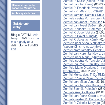
Zemřel P. MUDr. Zdeněk Králí
Zemřel pan Jan Černý
(06.03.
Hlavní strana webu
Zemřel P. František Provazník
časopisu Milujte se!
Zemřel FR. MGR. BERNARD 
Archiv vyšlých čísel
Zemřel kardinál Dominik Duka
Zemřela sestra M. Tarsicie - 
Zemřel pan Josef Trachtulec
(
Spřátelené
Zemřel pan Josef Dušek
(25.0
weby:
Zemřel P. Vladimír Sommer
(2
Zemřel P. Josef Večeřa
(17.06
Blog o FATYMu
zde
,
Zemřel P. Pavel Klimovič
(11.0
blog o TV-MIS.cz
tv-
Zemřel P. Jaroslav Kárník
(01.
mis.signaly.cz
a
Zemřela paní Anna Slatinská 
další blog o TV-MIS
Vzpomněli jsme na zemřelé z 
zde
.
Zemřel bratr Jaroslav Čeněk 
Zemřel pan Karel Janíček z L
Zemřela paní Marie Dytrychov
Zemřela sestra M. Tarcisie V
Zemřel Ing. Mgr. Stanislav Ja
Zemřela Marie Drexlerová - v
kmotřenku...
(09.02.2025)
Zemřel Mons. doc. ThDr. RNDr
Zemřel P. Savio Pavel Řičica
Zemřel pan Milan Vago
(23.10.
Zemřel pan Jaroslav Burian z 
Zemřel Zdeněk Pololáník
(25.0
Zemřela Anežka Krátká
(04.01
Zemřel pan Franz Oswald, vra
Zemřela sestra M. Patricie Jiř
Zemřel P. Zdeněk Maryška
(05