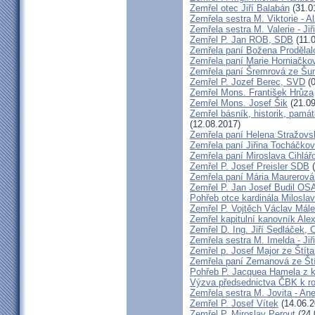
Zemřel otec Jiří Balabán
(31.0
Zemřela sestra M. Viktorie - A
Zemřela sestra M. Valerie - Ji
Zemřel P. Jan ROB, SDB
(11.
Zemřela paní Božena Prodělal
Zemřela paní Marie Horniačko
Zemřela paní Šremrová ze Š
Zemřel P. Jozef Berec, SVD
(0
Zemřel Mons. František Hrůza
Zemřel Mons. Josef Šik
(21.09
Zemřel básník, historik, památ
(12.08.2017)
Zemřela paní Helena Stražovs
Zemřela paní Jiřina Tocháčk
Zemřela paní Miroslava Cihlá
Zemřel P. Josef Preisler SDB
(
Zemřela paní Mária Maurerová
Zemřel P. Jan Josef Budil OS
Pohřeb otce kardinála Milosla
Zemřel P. Vojtěch Václav Mál
Zemřel kapitulní kanovník Ale
Zemřel D. Ing. Jiří Sedláček,
Zemřela sestra M. Imelda - Ji
Zemřel p. Josef Major ze Štíta
Zemřela paní Zemanová ze Ští
Pohřeb P. Jacquea Hamela z k
Výzva předsednictva ČBK k r
Zemřela sestra M. Jovita - An
Zemřel P. Josef Vítek
(14.06.2
Zemřel P. Miroslav Perout
(24.