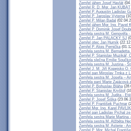
Zemřel jáhen Josef Havlát
(04.
Zemřel R. D. Mgr. Jan KUBÁT
Zemřel P. Augustin Ladislav 
Zemřel P. Jaroslav Vyterna
(10
Zemřel P. Milan Badal
(02.04.2
Zemřel jáhen Mgr. Ing. Pavel K
Zemřel P. Dominik Josef Dou
Zemřela sestra M. Genovéfa -
Zemřel P. Jan PALACKÝ SJ
(0
Zemřel otec Jan Hurník
(22.12
Zemřel P. Alois Pernička
(01.1
Zemřela sestra M. Bernadetta
Zemřel P. Stanislav Muzikář,
Zemřela slečna Emilie Součk
Zemřela sestra M. Justina - 
Zemřel J. M. Jiří Kopejsko O. 
Zemřel pan Miroslav Trnka z 
Zemřela sestra M. Josefa – A
Zemřela paní Marie Zajácová 
Zemřel P. Bohuslav Bláha
(28.
Zemřel P. Stanislav Kryštof
(10
Zemřela sestra M. Judita - Eté
Zemřel P. Josef Šiška
(23.06.
Zemřel P. František Puchnar
(2
Zemřel Mgr. Ing. Karel PAVLÍ
Zemřel pan Ladislav Prchal z
Zemřela sestra Marie Martina
Zemřela sestra M. Alžběta He
Zemřela sestra M. Asterie - An
Zemřel P. Mgr. Michal Františ