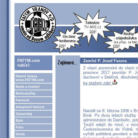
FATYM.com
Zemřel P. Josef Fasora
nabízí:
Z vlasti pozemské do vlasti 
prosince 2017 povolán P. J
Hlavní strana
duchovní v Deblíně, dlouholetý
www.FATYM.com
ke stažení zde!
Bude a zveme!
Bohoslužby
Farnosti
Adoptivní farnost
Narodil se 8. března 1936 v B
Zpravodaj
Brně. Po dvou letech služby 
administrátor do Dambořic, po
Bylo
Toužil odejít do misií; v ro
Foto
Československa do Vídně, ná
vyřídit potřebná povolení a 
Hesla