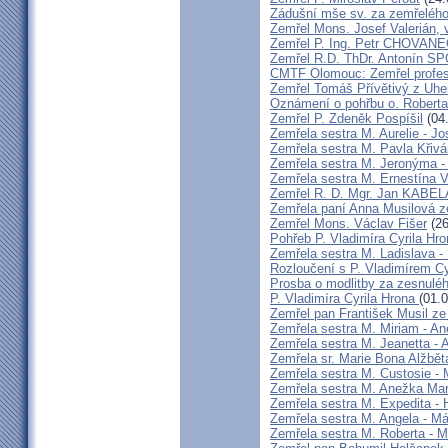
Zádušní mše sv. za zemřelého
Zemřel Mons. Josef Valerián,
Zemřel P. Ing. Petr CHOVAN
Zemřel R.D. ThDr. Antonín 
CMTF Olomouc: Zemřel profeso
Zemřel Tomáš Přívětivý z Uhe
Oznámení o pohřbu o. Rober
Zemřel P. Zdeněk Pospíšil
(04
Zemřela sestra M. Aurelie - J
Zemřela sestra M. Pavla Křiv
Zemřela sestra M. Jeronýma -
Zemřela sestra M. Ernestína V
Zemřel R. D. Mgr. Jan KABE
Zemřela paní Anna Musilová 
Zemřel Mons. Václav Fišer
(26
Pohřeb P. Vladimíra Cyrila Hr
Zemřela sestra M. Ladislava 
Rozloučení s P. Vladimírem 
Prosba o modlitby za zesnulé
P. Vladimíra Cyrila Hrona
(01.
Zemřel pan František Musil ze 
Zemřela sestra M. Miriam - 
Zemřela sestra M. Jeanetta -
Zemřela sr. Marie Bona Alžbě
Zemřela sestra M. Custosie - 
Zemřela sestra M. Anežka Ma
Zemřela sestra M. Expedita -
Zemřela sestra M. Angela - Má
Zemřela sestra M. Roberta - M