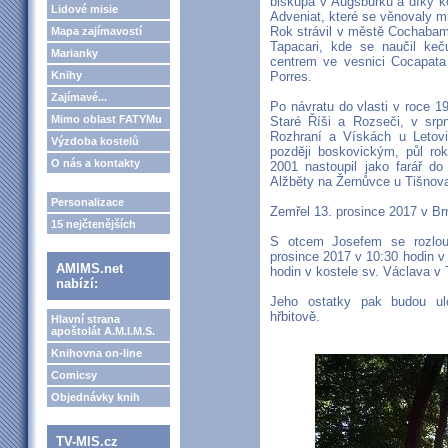
biskupa v Augsburku a díky k
Lidové misie
Adveniat, které se věnovaly mi
Rok strávil v městě Cochabamb
Mapa zajímavostí
Tapacari, kde se naučil keč
Marianky
centrem ve vesnici Cocapata 
Knihy
Porres.
Zajímavé...
Po návratu do vlasti v roce 
Mimo oblast FATYMu
Staré Říši a Rozseči, v srp
Rozhraní a Vískách u Letov
Výzdoba kostelů
později boskovickým, půl rok
O nás a kontakty
2001 nastoupil jako farář d
Alžběty na Žernůvce u Tišnova
Personalizace
Zemřel 13. prosince 2017 v Br
15 nejčtenějších
S otcem Josefem se rozlou
prosince 2017 v 10:30 hodin v
AMIMS.net
hodin v kostele sv. Václava v 
nabízí:
Jeho ostatky pak budou u
hřbitově.
Hlavní strana
apoštolát A.M.I.M.S.
Knihovna on-line
Comicsy
Objednávky knih
TV-MIS.cz