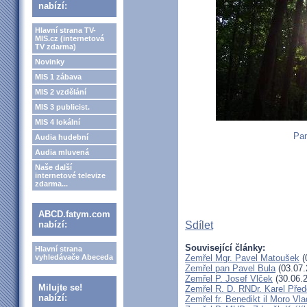
nabízí:
Hlavní strana TV-
MIS.cz (internetová
TV zdarma)
Novinky
MIS 1 zábava
MIS 2 vzdělání
MIS 3 publicist.
MIS 4 lokální
Pam
Audia hudební
Audia mluvená
Naše další
internetové televize
zdarma...
ABCD.fatym.com
nabízí:
Sdílet
Související články:
Hlavní strana
vyhledávače Abeceda
Zemřel Mgr. Pavel Matoušek
(
Zemřel pan Pavel Bula
(03.07.
Zemřel P. Josef Vlček
(30.06.
Milujte se!
Zemřel R. D. RNDr. Karel Před
nabízí:
Zemřel fr. Benedikt il Moro V