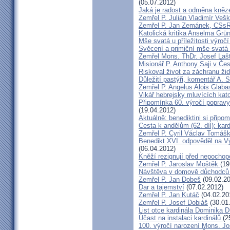
(05.07.2012)
Jaká je radost a odměna kněz
Zemřel P. Julián Vladimír Ve
Zemřel P. Jan Zemánek, CSs
Katolická kritika Anselma Grü
Mše svatá u příležitosti výroč
Svěcení a primiční mše svatá 
Zemřel Mons. ThDr. Josef Laš
Misionář P. Anthony Saji v Čes
Riskoval život za záchranu ži
Důležití pastýři, komentář A. 
Zemřel P. Angelus Alois Glab
Vikář hebrejsky mluvících kato
Připomínka 60. výročí popravy
(19.04.2012)
Aktuálně: benediktini si připom
Cesta k andělům (62. díl): kar
Zemřel P. Cyril Václav Tomá
Benedikt XVI. odpověděl na V
(06.04.2012)
Kněží rezignují před nepocho
Zemřel P. Jaroslav Moštěk
(19
Návštěva v domově důchodců 
Zemřel P. Jan Dobeš
(09.02.20
Dar a tajemství
(07.02.2012)
Zemřel P. Jan Kutáč
(04.02.20
Zemřel P. Josef Dobiáš
(30.01
List otce kardinála Dominika
Účast na instalaci kardinálů
(2
100. výročí narození Mons. Jo