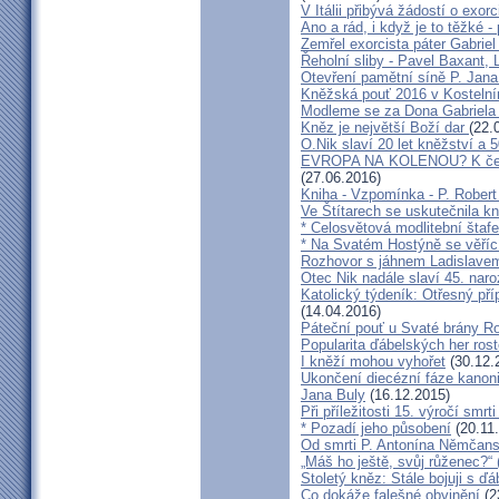
V Itálii přibývá žádostí o exor
Ano a rád, i když je to těžké 
Zemřel exorcista páter Gabrie
Řeholní sliby - Pavel Baxant,
Otevření pamětní síně P. Jana
Kněžská pouť 2016 v Kostelní
Modleme se za Dona Gabriela
Kněz je největší Boží dar
(22.
O.Nik slaví 20 let kněžství a 5
EVROPA NA KOLENOU? K čemu 
(27.06.2016)
Kniha - Vzpomínka - P. Rober
Ve Štítarech se uskutečnila k
* Celosvětová modlitební štafe
* Na Svatém Hostýně se věříc
Rozhovor s jáhnem Ladislave
Otec Nik nadále slaví 45. naro
Katolický týdeník: Otřesný pří
(14.04.2016)
Páteční pouť u Svaté brány R
Popularita ďábelských her roste
I kněží mohou vyhořet
(30.12.
Ukončení diecézní fáze kanoni
Jana Buly
(16.12.2015)
Při příležitosti 15. výročí smrt
* Pozadí jeho působení
(20.11
Od smrti P. Antonína Němčansk
„Máš ho ještě, svůj růženec?“ 
Stoletý kněz: Stále bojuji s ď
Co dokáže falešné obvinění
(2