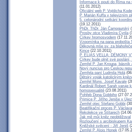
Informace k pouti do Říma na
(11.01.2012)
Oficiální web P. Vojtěcha Kod
P. Marián Kuffa v televizním p
5. celonárodní setkání koordin
(19.12.2011)
PhDr. ThDr. Ján Čarnogurský
(
Prosby otce Vladimíra Cyrila
(
Církev hromosvodem
(17.11.2
Vzpomínka na pana probošta S
Děkovná mše sv. za blahořečen
Kince
(22.10.2011)
P. ELIAS VELLA: DÉMONY 
Církev bude plnit své poslání,
Zemřel P. Jan Kroupa, básník a
Nový nuncius pro Českou repu
Zemřela paní Ludmila Holá
(06
Dětský voják katolickým kně
Zemřel Mons. Josef Kavale
(2
Kardinál Robert Sarah varuje k
homosexualitě
(23.08.2011)
Pohřeb Dona Gobbiho
(27.07.2
Primice P. Jiřího Jeniše v Úje
Zemřel otec Stefano Gobbi
(30
Beatifikační proces P. Václav
Rekolekce ve Štítarech
(14.06
Jak mě můj kněz neobtěžoval
Rozloučení s arcibiskupem 
Kněžské svěcení - Jiří Jeniš
(
Zemřel P. Alois Honek
(17.05.2