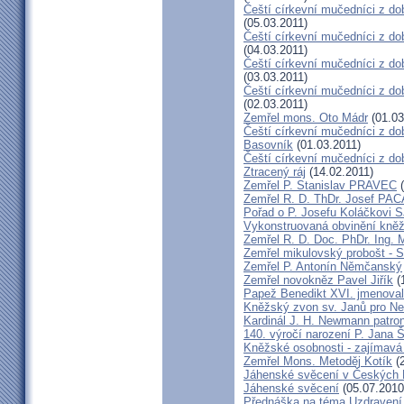
Čeští církevní mučedníci z do
(05.03.2011)
Čeští církevní mučedníci z do
(04.03.2011)
Čeští církevní mučedníci z dob
(03.03.2011)
Čeští církevní mučedníci z do
(02.03.2011)
Zemřel mons. Oto Mádr
(01.03
Čeští církevní mučedníci z dob
Basovník
(01.03.2011)
Čeští církevní mučedníci z d
Ztracený ráj
(14.02.2011)
Zemřel P. Stanislav PRAVEC
(
Zemřel R. D. ThDr. Josef PA
Pořad o P. Josefu Koláčkovi 
Vykonstruovaná obvinění kněž
Zemřel R. D. Doc. PhDr. Ing.
Zemřel mikulovský probošt - S
Zemřel P. Antonín Němčanský
Zemřel novokněz Pavel Jiřík
(
Papež Benedikt XVI. jmenova
Kněžský zvon sv. Janů pro N
Kardinál J. H. Newmann patro
140. výročí narození P. Jana
Kněžské osobnosti - zajímavá
Zemřel Mons. Metoděj Kotík
(2
Jáhenské svěcení v Českých 
Jáhenské svěcení
(05.07.2010
Přednáška na téma Uzdravení ž