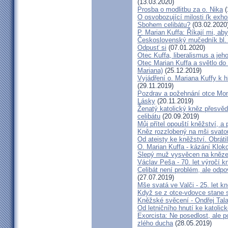
(13.03.2020)
Prosba o modlitbu za o. Nika
(
O osvobozující milosti (k exho
Sbohem celibátu?
(03.02.2020
P. Marian Kuffa: Říkají mi, aby
Československý mučedník bl.
Odpusť si
(07.01.2020)
Otec Kuffa, liberalismus a jeho
Otec Marian Kuffa a světlo do
Mariana)
(25.12.2019)
Vyjádření o. Mariana Kuffy k 
(29.11.2019)
Pozdrav a požehnání otce Mont
Lásky
(20.11.2019)
Ženatý katolický kněz přesvěd
celibátu
(20.09.2019)
Můj přítel opouští kněžství, a
Kněz rozzlobený na mši svatou
Od ateisty ke kněžství. Obrátil
O. Marian Kuffa - kázání Klok
Slepý muž vysvěcen na kněz
Václav Peša - 70. let výročí
Celibát není problém, ale odp
(27.07.2019)
Mše svatá ve Valči - 25. let 
Když se z otce-vdovce stane s
Kněžské svěcení - Ondřej Tal
Od letničního hnutí ke katolic
Exorcista: Ne posedlost, ale 
zlého ducha
(28.05.2019)