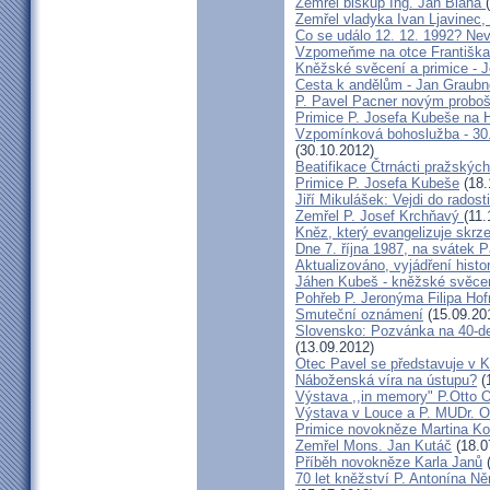
Zemřel biskup Ing. Jan Blaha
Zemřel vladyka Ivan Ljavinec,
Co se událo 12. 12. 1992? 
Vzpomeňme na otce Františka!
Kněžské svěcení a primice - 
Cesta k andělům - Jan Graubn
P. Pavel Pacner novým probo
Primice P. Josefa Kubeše na 
Vzpomínková bohoslužba - 30.
(30.10.2012)
Beatifikace Čtrnácti pražskýc
Primice P. Josefa Kubeše
(18.
Jiří Mikulášek: Vejdi do radost
Zemřel P. Josef Krchňavý
(11.
Kněz, který evangelizuje skr
Dne 7. října 1987, na svátek 
Aktualizováno, vyjádření histo
Jáhen Kubeš - kněžské svěce
Pohřeb P. Jeronýma Filipa Ho
Smuteční oznámení
(15.09.20
Slovensko: Pozvánka na 40-de
(13.09.2012)
Otec Pavel se představuje v K
Náboženská víra na ústupu?
(
Výstava ,,in memory" P.Otto 
Výstava v Louce a P. MUDr. O
Primice novokněze Martina K
Zemřel Mons. Jan Kutáč
(18.0
Příběh novokněze Karla Janů
(
70 let kněžství P. Antonína Ně