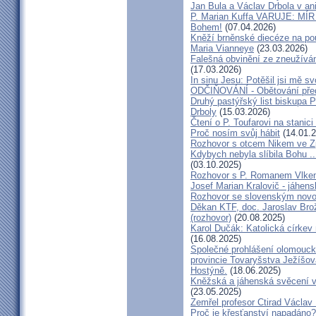
Jan Bula a Václav Drbola v a
P. Marian Kuffa VARUJE: MÍR
Bohem!
(07.04.2026)
Kněží brněnské diecéze na pou
Maria Vianneye
(23.03.2026)
Falešná obvinění ze zneužíván
(17.03.2026)
In sinu Jesu: Potěšil jsi mě
ODČIŇOVÁNÍ - Obětování před
Druhý pastýřský list biskupa P
Drboly
(15.03.2026)
Čtení o P. Toufarovi na stanici
Proč nosím svůj hábit
(14.01.2
Rozhovor s otcem Nikem ve Z
Kdybych nebyla slíbila Bohu ..
(03.10.2025)
Rozhovor s P. Romanem Vlk
Josef Marian Kralovič - jáhen
Rozhovor se slovenským nov
Děkan KTF, doc. Jaroslav Bro
(rozhovor)
(20.08.2025)
Karol Dučák: Katolická církev 
(16.08.2025)
Společné prohlášení olomouck
provincie Tovaryšstva Ježíšo
Hostýně.
(18.06.2025)
Kněžská a jáhenská svěcení 
(23.05.2025)
Zemřel profesor Ctirad Václav 
Proč je křesťanství napadáno?