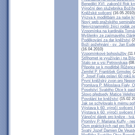
Benedikt XVI. zakončil Rok k
Výroční den služebníka Božíh
Kněžské svěcení
(16.05.2010)
Výzva k modlitbám za naše k
Nový web pražského semináře
Nejvýznamnější žijící rodák 
Vzpomínka na kardinála Tomáš
Myšlenky ze zajímavého článk
Poděkování za dar kněžství
(2
Boží požehnání - sv. Jan Eud
(16.04.2010)
Vzpomínkové bohoslužby
(11.
Střihomet je využíván i na Bíl
Stalo se u vsi Petrovskaja
(08
Připojte se k modlitbě Růženc
Zemřel P. František Grmolec
(
P. Josef Fiala oslaví 60 roků 
První kněžský zvon pro Nepo
Promluva P. Miloslava Fialy, 
Poselství Svatého Otce k past
Slovo předsedy Matice Velehr
Povolání ke kněžství
(15.02.2
Jak se schylovalo k mému po
Výstava k 60. výročí svěcení 
Výstava k 60. výročí svěcení 
Vánoční dárek pro kněze - tvá
Promlvy P. Mariana Kuffy - ne
Osm praktických rad pro Rok 
Svatý Jozef Damien De Veust
Modlitba Svatého Otce Benedik