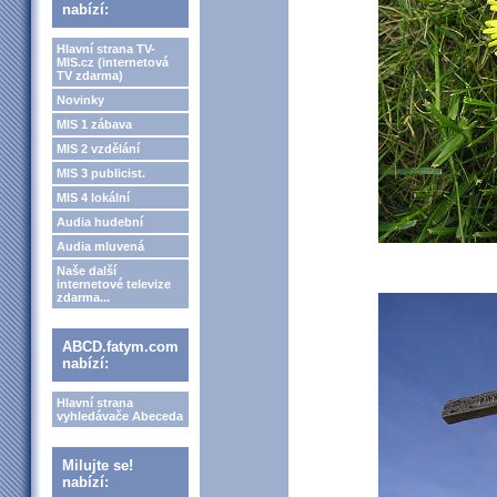
nabízí:
Hlavní strana TV-
MIS.cz (internetová
TV zdarma)
Novinky
MIS 1 zábava
MIS 2 vzdělání
MIS 3 publicist.
MIS 4 lokální
Audia hudební
Audia mluvená
Naše další
internetové televize
zdarma...
ABCD.fatym.com
nabízí:
Hlavní strana
vyhledávače Abeceda
Milujte se!
nabízí: