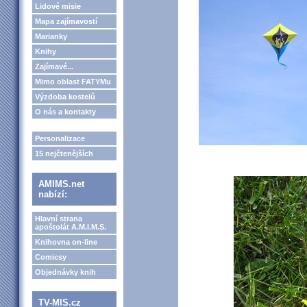
Lidové misie
Mapa zajímavostí
Marianky
Knihy
Zajímavé...
Mimo oblast FATYMu
Výzdoba kostelů
O nás a kontakty
Personalizace
15 nejčtenějších
AMIMS.net
nabízí:
Hlavní strana
apoštolát A.M.I.M.S.
Knihovna on-line
Comicsy
Objednávky knih
TV-MIS.cz