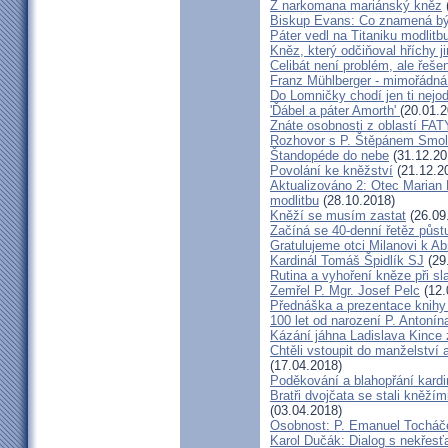
Z narkomana mariánský kněz
Biskup Evans: Co znamená b
Páter vedl na Titaniku modlitb
Kněz, který odčiňoval hříchy j
Celibát není problém, ale řeše
Franz Mühlberger - mimořádná 
Do Lomničky chodí jen ti nejod
'Ďábel a páter Amorth'
(20.01.2
Znáte osobnosti z oblastí FA
Rozhovor s P. Štěpánem Smol
Štandopéde do nebe
(31.12.20
Povolání ke kněžství
(21.12.2
Aktualizováno 2: Otec Marian 
modlitbu
(28.10.2018)
Kněží se musím zastat
(26.09
Začíná se 40-denní řetěz půst
Gratulujeme otci Milanovi k 
Kardinál Tomáš Špidlík SJ
(29
Rutina a vyhoření kněze při sla
Zemřel P. Mgr. Josef Pelc
(12.
Přednáška a prezentace knihy 
100 let od narození P. Anton
Kázání jáhna Ladislava Kince 
Chtěli vstoupit do manželství a
(17.04.2018)
Poděkování a blahopřání kard
Bratři dvojčata se stali kněžím
(03.04.2018)
Osobnost: P. Emanuel Tocháč
Karol Dučák: Dialog s nekřesť