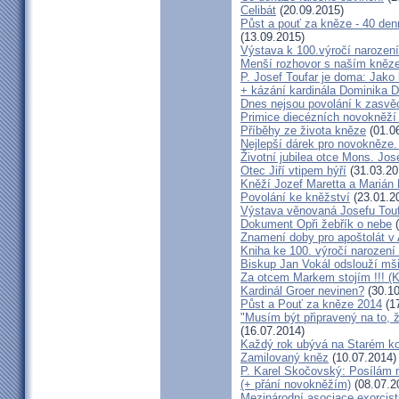
Celibát
(20.09.2015)
Půst a pouť za kněze - 40 den
(13.09.2015)
Výstava k 100.výročí narození
Menší rozhovor s naším kně
P. Josef Toufar je doma: Jako
+ kázání kardinála Dominika 
Dnes nejsou povolání k zasvě
Primice diecézních novokněží
Příběhy ze života kněze
(01.0
Nejlepší dárek pro novokněze
Životní jubilea otce Mons. Jos
Otec Jiří vtipem hýří
(31.03.20
Kněží Jozef Maretta a Marián 
Povolání ke kněžství
(23.01.2
Výstava věnovaná Josefu Touf
Dokument Opři žebřík o nebe
(
Znamení doby pro apoštolát v
Kniha ke 100. výročí narození
Biskup Jan Vokál odslouží mši
Za otcem Markem stojím !!! (
Kardinál Groer nevinen?
(30.10
Půst a Pouť za kněze 2014
(17
"Musím být připravený na to, 
(16.07.2014)
Každý rok ubývá na Starém kon
Zamilovaný kněz
(10.07.2014)
P. Karel Skočovský: Posílám
(+ přání novokněžím)
(08.07.2
Mezinárodní asociace exorcist