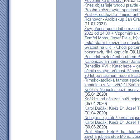
Povolání ke kněžství
(01.03.2
Kněz objasňuje tvrdou pravdu 
Prosba kněze svým spolubrat
Polibek od Ježíše - ministrant
Rozhovor - Arcibiskup Jan Gra
(11.01.2021)
Živý přenos posledního rozlouč
2021 od 14:00 + Vzpomínka - 
Zemřel Mons. Josef Fiala, býv
Irská státní televize se muse
Svátost na ulici - Chodí po cen
pozastavit, říká kapucín
(09.11
Poslední rozloučení s otcem 
Kanonizační řízení kněží Jana
Benedikt XVI.: Katecheze – ge
učinila svatým věrnost Pánovu
70 let po násilném rušení kláš
Římskokatolická farnost spole
kabrioletu s Nejsvětější Svátos
Kněží v Neapoli slouží mši sv. 
(05.04.2020)
Kněží si od nás zaslouží nejen
(05.04.2020)
Karol Dučák: Kněz Dr. Jozef Ti
(01.04.2020)
Nebojte se, protože všichni j
Karol Dučák: Kněz Dr. Jozef Ti
(30.03.2020)
Prof. Mons. Petr Piťha: Jak s
Životní jubilea otce Mons. Jos