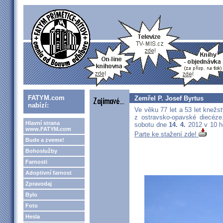
FATYM.com
Zemřel P. Josef Byrtus
nabízí:
Ve věku 77 let a 53 let knežs
z ostravsko-opavské diecéze
Hlavní strana
sobotu dne
14. 4.
2012 v 10 ho
www.FATYM.com
Parte ke stažení zde!
Bude a zveme!
Bohoslužby
Farnosti
Adoptivní farnost
Zpravodaj
Bylo
Foto
Hesla