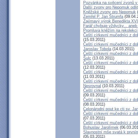
Pozvánka na svěcení zvonů v
Další zvony pro Nepomuk odlit
Kněžské zvony pro Nepomuk
(
Zemřel P. Jan Štrumfa
(09.04.
Zajímavý výrok Benedikta XVI
Farář chybuje vždycky... an
Promluva kněžím na rekolekci 
Čeští církevní mučedníci z do
(15.03.2011)
Čeští církevní mučedníci z do
Jaroslav Tobola
(14.03.2011)
Čeští církevní mučedníci z dob
Šulc
(13.03.2011)
Čeští církevní mučedníci z dob
(12.03.2011)
Čeští církevní mučedníci z do
(11.03.2011)
Čeští církevní mučedníci z do
Nesrovnal
(10.03.2011)
Čeští církevní mučedníci z dob
(09.03.2011)
Čeští církevní mučedníci z do
(08.03.2011)
Celonárodní pout ke cti sv. J
Čeští církevní mučedníci z dob
(07.03.2011)
Čeští církevní mučedníci z dob
Bohuslav Jarolímek
(06.03.201
Slavnostní mše svatá k prvním
(05.03.2011)