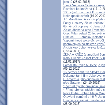
jezuitů
(28.02.2018)
Svatá Veronika Giuliani varuj
Povolání ke kněžství
(17.12.2
100. výročí narození P. Frant
Kněz (poděkování)
(16.09.201
Jiří Mikulášek: A za rok přijde
Fotky z oslavy 20 let kněžství
65. výročí popravy P. Jana Bu
20 let jáhenství otce Františka
Otec Milan oslaví 20 let svého
Primice - P. Jaroslav Kolbaba
(
Vzpomínkové akce 65. výročí 
popravených politických vězň
Arcibiskup Bober vyzval kněze
(18.04.2017)
ŽENA A KNĚZ (zamyšlení žen
Karol Dučák: Celibát kněží v 
(11.01.2017)
Fotbalista Philip Mulryne je 
(09.12.2016)
16. výročí smrti fra Slavka Ba
Dokumentární film Jako bycho
P. Amorth a jeho duchovní test
před Satanem
(24.10.2016)
* Zemřel bývalý provinciál sa
* Přímý přenos zádušní mše s
Nová kniha: Robert Maria M
Otevření pamětní síně P. Jana
Exorcista v zácviku se dělí o
(28.09.2016)