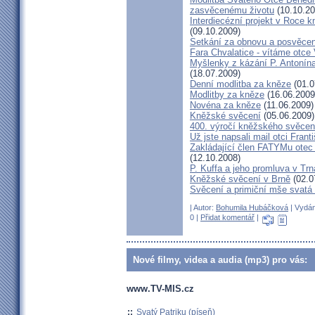
zasvěcenému životu
(10.10.20
Interdiecézní projekt v Roce 
(09.10.2009)
Setkání za obnovu a posvěcení
Fara Chvalatice - vítáme otce 
Myšlenky z kázání P. Antonín
(18.07.2009)
Denní modlitba za kněze
(01.0
Modlitby za kněze
(16.06.2009
Novéna za kněze
(11.06.2009)
Kněžské svěcení
(05.06.2009)
400. výročí kněžského svěcen
Už jste napsali mail otci Frant
Zakládající člen FATYMu otec 
(12.10.2008)
P. Kuffa a jeho promluva v Trna
Kněžské svěcení v Brně
(02.0
Svěcení a primiční mše svat
| Autor:
Bohumila Hubáčková
| Vydán
0 |
Přidat komentář
|
Nové filmy, videa a audia (mp3) pro vás:
www.TV-MIS.cz
::
Svatý Patriku (píseň)