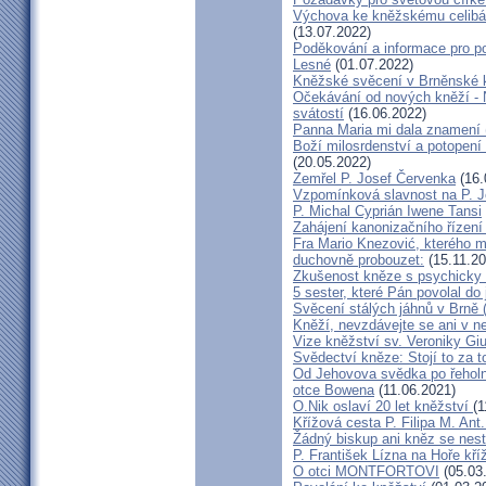
Výchova ke kněžskému celibát
(13.07.2022)
Poděkování a informace pro po
Lesné
(01.07.2022)
Kněžské svěcení v Brněnské k
Očekávání od nových kněží -
svátostí
(16.06.2022)
Panna Maria mi dala znamení 
Boží milosrdenství a potopení 
(20.05.2022)
Zemřel P. Josef Červenka
(16.
Vzpomínková slavnost na P. 
P. Michal Cyprián Iwene Tansi
Zahájení kanonizačního řízení 
Fra Mario Knezović, kterého 
duchovně probouzet:
(15.11.20
Zkušenost kněze s psychicky
5 sester, které Pán povolal do
Svěcení stálých jáhnů v Brně
Kněží, nevzdávejte se ani v ne
Vize kněžství sv. Veroniky Giu
Svědectví kněze: Stojí to za t
Od Jehovova svědka po řeholní
otce Bowena
(11.06.2021)
O.Nik oslaví 20 let kněžství
(1
Křížová cesta P. Filipa M. Ant
Žádný biskup ani kněz se nes
P. František Lízna na Hoře kříž
O otci MONTFORTOVI
(05.03