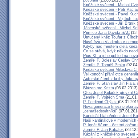
povolání
(23.06.2013)
Kněžské svěcení - Michal Cvi
Kněžské svěcení - Petr Václa
Kněžské svěcení - Pavel Kuc
Kněžské svěcení - Vojtěch Lo
Kněžské svěcení - Jiří Brtník
(
Jáhenské svěcení - Michal Se
Primice Jana Davida SAC
(13.
Umučený kněz Toufar z Číhošt
Návštěva o.Vladimíra v nemoc
Kdyby nad městem dlela kněžs
Co se stává, když někdo neod
Pius XI. a jeho pohled na nov
Zemřel P. Boleslav Česlav C
Zemřel P. Tomáš Prnka
(02.04
Kněžské svěcení Miloslava Ch
Velikonoční přání otce generál
Autorské čtení z knihy Jako 
Zemřel P. Stanislav Jiří Fiala,
Blázen pro Krista
(03.02.2013)
Otec Josef Koláček převzal C
Zemřel P. Vojtěch Srna
(21.01.
P. Ferdinad Chýlek
(08.01.201
Nová generace kněží překonáv
„osmašedesátníků”
(07.01.201
Kandidát blahořečení Josef K
Naši kardinálové v moderních
P. Ignát Wurm - čestný občan
Zemřel P. Jan Kabátek
(28.12.
Kázání z kněžského svěcení -