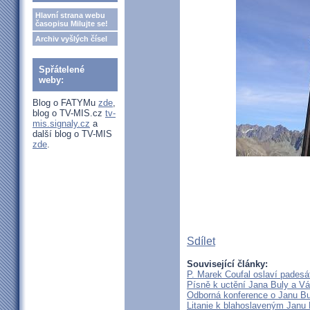
Hlavní strana webu
časopisu Milujte se!
Archiv vyšlých čísel
Spřátelené
weby:
Blog o FATYMu
zde
,
blog o TV-MIS.cz
tv-
mis.signaly.cz
a
další blog o TV-MIS
zde
.
Sdílet
Související články:
P. Marek Coufal oslaví padesá
Písně k uctění Jana Buly a Vá
Odborná konference o Janu Bul
Litanie k blahoslaveným Janu 