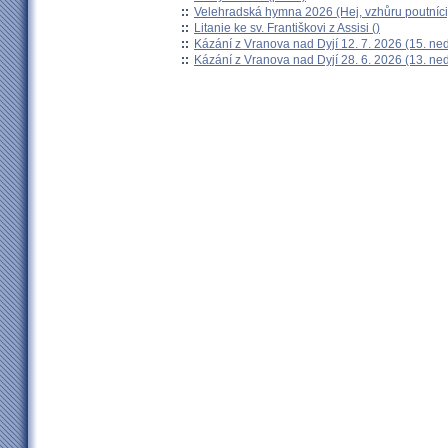
::
Velehradská hymna 2026 (Hej, vzhůru poutníci
::
Litanie ke sv. Františkovi z Assisi ()
::
Kázání z Vranova nad Dyjí 12. 7. 2026 (15. ne
::
Kázání z Vranova nad Dyjí 28. 6. 2026 (13. ne