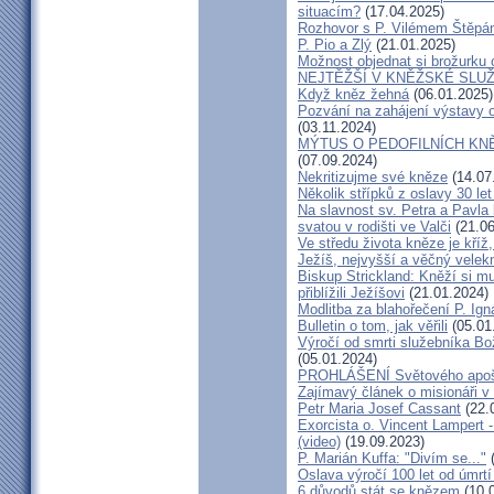
situacím?
(17.04.2025)
Rozhovor s P. Vilémem Štěp
P. Pio a Zlý
(21.01.2025)
Možnost objednat si brožurku 
NEJTĚŽŠÍ V KNĚŽSKÉ SLU
Když kněz žehná
(06.01.2025)
Pozvání na zahájení výstavy o
(03.11.2024)
MÝTUS O PEDOFILNÍCH KNĚŽÍC
(07.09.2024)
Nekritizujme své kněze
(14.07
Několik střípků z oslavy 30 le
Na slavnost sv. Petra a Pavl
svatou v rodišti ve Valči
(21.06
Ve středu života kněze je kříž
Ježíš, nejvyšší a věčný velek
Biskup Strickland: Kněží si mu
přiblížili Ježíšovi
(21.01.2024)
Modlitba za blahořečení P. I
Bulletin o tom, jak věřili
(05.01
Výročí od smrti služebníka B
(05.01.2024)
PROHLÁŠENÍ Světového apošt
Zajímavý článek o misionáři v
Petr Maria Josef Cassant
(22.
Exorcista o. Vincent Lampert -
(video)
(19.09.2023)
P. Marián Kuffa: "Divím se..."
(
Oslava výročí 100 let od úmrtí
6 důvodů stát se knězem
(10.