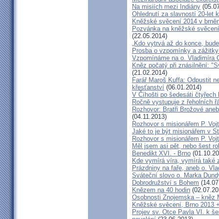
Na misiích mezi Indiány
(05.07
Ohlednutí za slavností 20-let 
Kněžské svěcení 2014 v brněns
Pozvánka na kněžské svěcení 
(22.05.2014)
„Kdo vytrvá až do konce, bude
Prosba o vzpomínky a zážitk
Vzpomínáme na o. Vladimíra C
Kněz počatý při znásilnění: "S
(21.02.2014)
Farář Maroš Kuffa: Odpustit ne
křesťanství
(06.01.2014)
V Číhošti po šedesáti čtyřech
Ročně vystupuje z řeholních řá
Rozhovor: Bratři Brožové aneb
(04.11.2013)
Rozhovor s misionářem P. Voj
Jaké to je být misionářem v St
Rozhovor s misionářem P. Voj
Měl jsem asi pět, nebo šest ro
Benedikt XVI. - Brno
(01.10.20
Kde vymírá víra, vymírá také 
Prázdniny na faře, aneb o. Vla
Sváteční slovo o. Marka Dun
Dobrodružství s Bohem
(14.07
Knězem na 40 hodin
(02.07.20
Osobnosti Znojemska – kněz
Kněžské svěcení, Brno 2013 +
Projev sv. Otce Pavla VI. k 