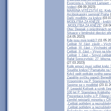
Exorcista o. Vincent Lampert -
(video)
(09.09.2023)
MARIINA VÍTĚZSTVÍ 61: Kněz v
Arcibiskupský seminář Praha
(
Další modlitby za kněze
(03.07
MODLITBA ZA KNĚZE - kněží v
„MODLITBA ZA KNĚZE“
(18.0
Otec Deepak o prázdninách o
Situace v brněnské diecézi p
(14.05.2023)
Kde jsou moji kněží?
(11.05.2
Celibát, IV. část, závěr – Výc
Celibát, III. část – Východní o
Celibát, II. část – Vývoj na 
Celibát, I. část – Smysl celibá
Rafał Soroczyński: 27. březn
(27.03.2023)
Kolik emocí musí sdílet kněz 
Soudíte kněze? Pamatujte na 
Když opět potkáte svého pana 
Zapálíte svíčku papeži Benedi
Vzpomínky na P. Stanislava K
Spojme se v modlitbě
(23.11.2
P. Leopold Kolísek a vznik če
100 let P. Stanislava Krátkého
Prezentace knihy o P. Filipovi
Zemřel nejstarší minorita v ČR
„Celibát potřebný a nezrušiteln
„Celibát potřebný a nezrušiteln
Požadavky pro světovou círke