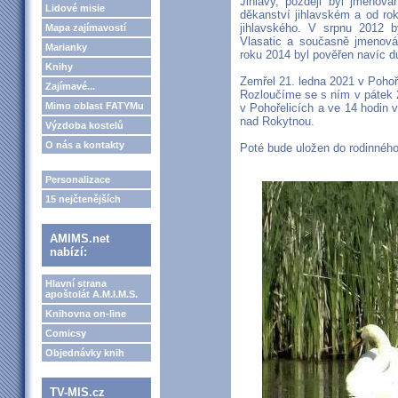
Jihlavy, později byl jmenov
Lidové misie
děkanství jihlavském a od ro
jihlavského. V srpnu 2012 b
Mapa zajímavostí
Vlasatic a současně jmenov
Marianky
roku 2014 byl pověřen navíc 
Knihy
Zemřel 21. ledna 2021 v Pohoř
Zajímavé...
Rozloučíme se s ním v pátek 2
Mimo oblast FATYMu
v Pohořelicích a ve 14 hodin v
nad Rokytnou.
Výzdoba kostelů
O nás a kontakty
Poté bude uložen do rodinného
Personalizace
15 nejčtenějších
AMIMS.net
nabízí:
Hlavní strana
apoštolát A.M.I.M.S.
Knihovna on-line
Comicsy
Objednávky knih
TV-MIS.cz