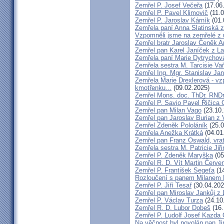
Zemřel P. Josef Večeřa
(17.06
Zemřel P. Pavel Klimovič
(11.0
Zemřel P. Jaroslav Kárník
(01.
Zemřela paní Anna Slatinská 
Vzpomněli jsme na zemřelé z 
Zemřel bratr Jaroslav Čeněk 
Zemřel pan Karel Janíček z L
Zemřela paní Marie Dytrychov
Zemřela sestra M. Tarcisie V
Zemřel Ing. Mgr. Stanislav Ja
Zemřela Marie Drexlerová - v
kmotřenku...
(09.02.2025)
Zemřel Mons. doc. ThDr. RNDr
Zemřel P. Savio Pavel Řičica
Zemřel pan Milan Vago
(23.10.
Zemřel pan Jaroslav Burian z 
Zemřel Zdeněk Pololáník
(25.0
Zemřela Anežka Krátká
(04.01
Zemřel pan Franz Oswald, vra
Zemřela sestra M. Patricie Jiř
Zemřel P. Zdeněk Maryška
(05
Zemřel R. D. Vít Martin Červe
Zemřel P. František Segeťa
(14
Rozloučení s panem Milanem H
Zemřel P. Jiří Tesař
(30.04.202
Zemřel pan Miroslav Jankůj z
Zemřel P. Václav Turza
(24.10
Zemřel R. D. Lubor Dobeš
(16.
Zemřel P. Ludolf Josef Kazd
Na věčnost byl povolán pan J