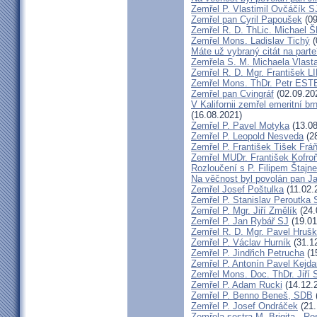
Zemřel P. Vlastimil Ovčáčík S
Zemřel pan Cyril Papoušek
(09
Zemřel R. D. ThLic. Michael
Zemřel Mons. Ladislav Tichý
(
Máte už vybraný citát na part
Zemřela S. M. Michaela Vlas
Zemřel R. D. Mgr. František
Zemřel Mons. ThDr. Petr ES
Zemřel pan Cvingráf
(02.09.20
V Kalifornii zemřel emeritní 
(16.08.2021)
Zemřel P. Pavel Motyka
(13.08
Zemřel P. Leopold Nesveda
(28
Zemřel P. František Tišek Frá
Zemřel MUDr. František Kofro
Rozloučení s P. Filipem Štajn
Na věčnost byl povolán pan J
Zemřel Josef Poštulka
(11.02.
Zemřel P. Stanislav Peroutka
Zemřel P. Mgr. Jiří Změlík
(24.
Zemřel P. Jan Rybář SJ
(19.01
Zemřel R. D. Mgr. Pavel Hruš
Zemřel P. Václav Hurník
(31.1
Zemřel P. Jindřich Petrucha
(1
Zemřel P. Antonín Pavel Kej
Zemřel Mons. Doc. ThDr. Jiří 
Zemřel P. Adam Rucki
(14.12.
Zemřel P. Benno Beneš, SDB
Zemřel P. Josef Ondráček
(21.
Zemřela sestra M. Brigita - Ro