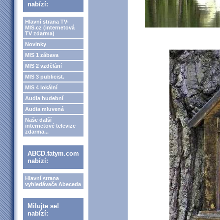
nabízí:
Hlavní strana TV-
MIS.cz (internetová
TV zdarma)
Novinky
MIS 1 zábava
MIS 2 vzdělání
MIS 3 publicist.
MIS 4 lokální
Audia hudební
Audia mluvená
Naše další
internetové televize
zdarma...
ABCD.fatym.com
nabízí:
Hlavní strana
vyhledávače Abeceda
Milujte se!
nabízí: