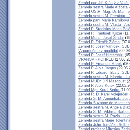
Zemřel pan Jiří Krátký z Valče
Zemřela sestra Marie Alžběta 
Zemřel OStR. Mag. Dr. Manfre
Zemřela sestra M. Fremiota - 
Zemřela paní Marie Kárníková
Zemřela sestra M. Vlasta - An
Zemřel P. Stanislav Maria Pa
Zemřel P. František Kozár
(11.
Zemřel Mons. Josef Šindar
(19
Zemřel P. Zdeněk Zlámal
(07.0
Zemřel P. Josef Vaníček, SDB
Vzpomeňme v modlitbě
(09.08
Zemřel P. Josef Hinterhölzl
(05
VRANOV - POHŘEB
(27.06.2
Zemřel P. Emanuel Marek
(06.
Zemřel P. Alois Jargus
(29.05.
Zemřel P. Eduard Hrbatý, SDB
Zemřela sestra M. Klareta - L
Zemřel MUDr. Jiří Masopust
(2
Zemřel P. Alois Kotek
(22.03.2
Zemřel Mgr. Karel Berka
(11.0
Zemřel R. D. Karel Volejníček
Zemřela S. M. Annuntiáta Jo
Zemřela Suzanne de Maessch
Zemřela sestra M. Angela Bla
Zemřela S. M. Viktima Barbo
Zemřela sestra M. Pavla - Lu
Zemřela sestra Marie Tolentin
Zemřela Julie Tomáška Solfr
Zemřel profesor Miroslav Zedn