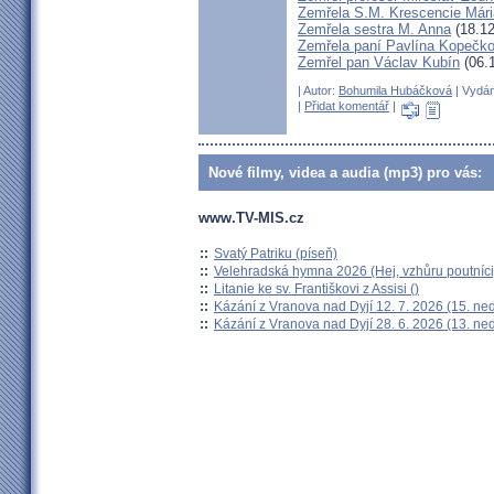
Zemřela S.M. Krescencie Már
Zemřela sestra M. Anna
(18.12
Zemřela paní Pavlína Kopečk
Zemřel pan Václav Kubín
(06.
| Autor:
Bohumila Hubáčková
| Vydán
|
Přidat komentář
|
Nové filmy, videa a audia (mp3) pro vás:
www.TV-MIS.cz
::
Svatý Patriku (píseň)
::
Velehradská hymna 2026 (Hej, vzhůru poutníci
::
Litanie ke sv. Františkovi z Assisi ()
::
Kázání z Vranova nad Dyjí 12. 7. 2026 (15. ne
::
Kázání z Vranova nad Dyjí 28. 6. 2026 (13. ne