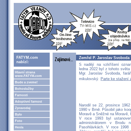
FATYM.com
Zemřel P. Jaroslav Svoboda
nabízí:
S nadějí na vzkříšení ozna
ledna 2022 byl z tohoto světa
Hlavní strana
Mgr. Jaroslav Svoboda, fará
www.FATYM.com
mikulovský.
Parte ke stažení
Bude a zveme!
Bohoslužby
Farnosti
Adoptivní farnost
Narodil se 22. prosince 1962
Zpravodaj
1990 v Brně. Působil jako ko
Moravě a Sněžné na Moravě, H
Bylo
V roce 1993 byl ustanoven
Foto
administrátorem v Brodu 
Pasohlávkách. V roce 1998 n
Hesla