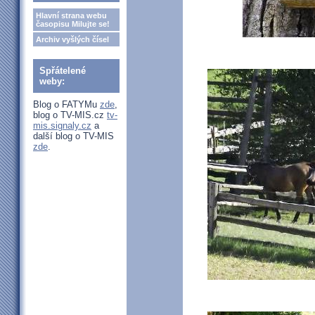
Hlavní strana webu
časopisu Milujte se!
Archiv vyšlých čísel
Spřátelené
weby:
Blog o FATYMu
zde
,
blog o TV-MIS.cz
tv-
mis.signaly.cz
a
další blog o TV-MIS
zde
.