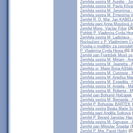
Zemřela sestra M. Aurelie - J
Zemřela sestra M. Pavla Křiv
Zemřela sestra M. Jeronýma -
Zemřela sestra M. Ernestína V
Zemřel R. D. Mgr. Jan KABE
Zemřela paní Anna Musilová 
Zemřel Mons. Václav Fišer
(26
Pohřeb P. Vladimíra Cyrila Hr
Zemřela sestra M. Ladislava 
Rozloučení s P. Vladimírem 
Prosba o modlitby za zesnulé
P. Vladimíra Cyrila Hrona
(01.
Zemřel pan František Musil ze 
Zemřela sestra M. Miriam - 
Zemřela sestra M. Jeanetta -
Zemřela sr. Marie Bona Alžbě
Zemřela sestra M. Custosie - 
Zemřela sestra M. Anežka Ma
Zemřela sestra M. Expedita -
Zemřela sestra M. Angela - Má
Zemřela sestra M. Roberta - M
Zemřel pan Bohumil Holčapek
Zemřela sestra M. Bernarda - 
Zemřel P. Bohuslav BÁRTEK
(
Zemřela sestra Beata Marie 
Zemřela paní Anděla Sojková
(
Zemřel P. Berard Jaroslav Has
Zemřela sestra M. Gervasie -
Zemřel pan Miloslav Šnajdar
(1
Zemřel P. Mgr. Pavel Horký
(07