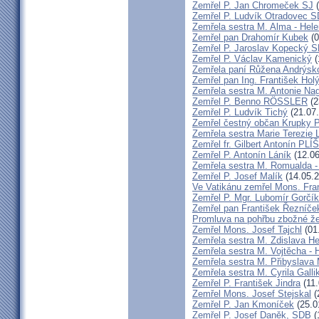
Zemřel P. Jan Chromeček SJ
(
Zemřel P. Ludvík Otradovec 
Zemřela sestra M. Alma - Hel
Zemřel pan Drahomír Kubek
(0
Zemřel P. Jaroslav Kopecký 
Zemřel P. Václav Kamenický
(
Zemřela paní Růžena Andrýsk
Zemřel pan Ing. František Hol
Zemřela sestra M. Antonie Na
Zemřel P. Benno RÖSSLER
(2
Zemřel P. Ludvík Tichý
(21.07
Zemřel čestný občan Krupky P.
Zemřela sestra Marie Terezie 
Zemřel fr. Gilbert Antonín P
Zemřel P. Antonín Láník
(12.06
Zemřela sestra M. Romualda -
Zemřel P. Josef Malík
(14.05.2
Ve Vatikánu zemřel Mons. Fra
Zemřel P. Mgr. Lubomír Gorčík
Zemřel pan František Řezníče
Promluva na pohřbu zbožné ž
Zemřel Mons. Josef Tajchl
(01
Zemřela sestra M. Zdislava H
Zemřela sestra M. Vojtěcha - 
Zemřela sestra M. Přibyslava 
Zemřela sestra M. Cyrila Galli
Zemřel P. František Jindra
(11.
Zemřel Mons. Josef Stejskal
(
Zemřel P. Jan Kmoníček
(25.0
Zemřel P. Josef Daněk, SDB
(