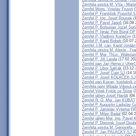
Zemřela sestra M. Víta - Mar
Zemřel Mons. Vnislav Fruvirt
(
Zemřel P. František Pospíšil 
Zemřel P. Ing. Josef Rousek
(1
Zemřel P. Pavel Jagoš
(16.09.
Zemřel P. Bohuslav Jozef Špr
Zemřel P. Ignác Petr Bürgl OP
Zemřel P. Vladimír Konečný
(1
Zemřel P. Karel Bobek
(10.07.
Zemřel J.M. can. Karel Jordán
Zemřela sestra M. Alexie - Fra
Zemřel P. Mgr. ThLic. Walerian
Zemřel P. Jiří Landa
(17.02.20
Zemřel pan Jan Herna z Uherč
Zemřel P. Libor Salčák
(23.12.
Zemřel P. Josef Čupr SJ
(14.1
Zemřel P. Josef KOLÁČEK SJ
Zemřel pan Kavan, kostelník 
Zemřela paní Milada Vrbová 
Zemřel Vítek Fojtík ze Štítar
(
Zemřel jáhen Josef Havlát
(04.
Zemřel R. D. Mgr. Jan KUBÁT
Zemřel P. Augustin Ladislav 
Zemřel P. Jaroslav Vyterna
(10
Zemřel P. Milan Badal
(02.04.2
Zemřel jáhen Mgr. Ing. Pavel K
Zemřel P. Dominik Josef Dou
Zemřela sestra M. Genovéfa -
Zemřel P. Jan PALACKÝ SJ
(0