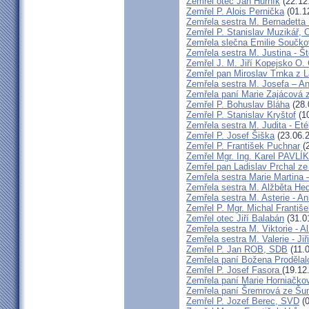
Zemřel otec Jan Hurník
(22.12
Zemřel P. Alois Pernička
(01.1
Zemřela sestra M. Bernadetta
Zemřel P. Stanislav Muzikář,
Zemřela slečna Emilie Součk
Zemřela sestra M. Justina - 
Zemřel J. M. Jiří Kopejsko O. 
Zemřel pan Miroslav Trnka z 
Zemřela sestra M. Josefa – A
Zemřela paní Marie Zajácová 
Zemřel P. Bohuslav Bláha
(28.
Zemřel P. Stanislav Kryštof
(10
Zemřela sestra M. Judita - Eté
Zemřel P. Josef Šiška
(23.06.
Zemřel P. František Puchnar
(2
Zemřel Mgr. Ing. Karel PAVLÍ
Zemřel pan Ladislav Prchal z
Zemřela sestra Marie Martina
Zemřela sestra M. Alžběta He
Zemřela sestra M. Asterie - An
Zemřel P. Mgr. Michal Františ
Zemřel otec Jiří Balabán
(31.0
Zemřela sestra M. Viktorie - A
Zemřela sestra M. Valerie - Ji
Zemřel P. Jan ROB, SDB
(11.
Zemřela paní Božena Prodělal
Zemřel P. Josef Fasora
(19.12
Zemřela paní Marie Horniačko
Zemřela paní Šremrová ze Š
Zemřel P. Jozef Berec, SVD
(0