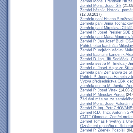
Zemřel Mons. František Hrůza
Zemřel Mons. Josef Šik
(21.09
Zemřel básník, historik, památ
(12.08.2017)
Zemřela paní Helena Stražovs
Zemřela paní Jiřina Tocháčk
Zemřela paní Miroslava Cihlá
Zemřel P. Josef Preisler SDB
(
Zemřela paní Mária Maurerová
Zemřel P. Jan Josef Budil OS
Pohřeb otce kardinála Milosla
Zemřel P. Vojtěch Václav Mál
Zemřel kapitulní kanovník Ale
Zemřel D. Ing. Jiří Sedláček,
Zemřela sestra M. Imelda - Ji
Zemřel p. Josef Major ze Štíta
Zemřela paní Zemanová ze Ští
Pohřeb P. Jacquea Hamela z k
Výzva předsednictva ČBK k r
Zemřela sestra M. Jovita - An
Zemřel P. Josef Vítek
(14.06.2
Zemřel P. Miroslav Perout
(24.
Zádušní mše sv. za zemřelého
Zemřel Mons. Josef Valerián,
Zemřel P. Ing. Petr CHOVAN
Zemřel R.D. ThDr. Antonín 
CMTF Olomouc: Zemřel profeso
Zemřel Tomáš Přívětivý z Uhe
Oznámení o pohřbu o. Rober
Zemřel P. Zdeněk Pospíšil
(04