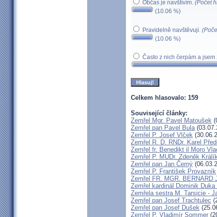
Občas je navštívím.
(Počet h
(10.06 %)
Pravidelně navštěvuji.
(Poče
(10.06 %)
Často z nich čerpám a jsem 
Celkem hlasovalo: 159
Související články:
Zemřel Mgr. Pavel Matoušek
(
Zemřel pan Pavel Bula
(03.07.
Zemřel P. Josef Vlček
(30.06.
Zemřel R. D. RNDr. Karel Před
Zemřel fr. Benedikt il Moro V
Zemřel P. MUDr. Zdeněk Králí
Zemřel pan Jan Černý
(06.03.
Zemřel P. František Provazník
Zemřel FR. MGR. BERNARD 
Zemřel kardinál Dominik Duka
Zemřela sestra M. Tarsicie - 
Zemřel pan Josef Trachtulec
(
Zemřel pan Josef Dušek
(25.0
Zemřel P. Vladimír Sommer
(2