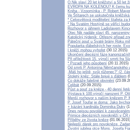
O.Nik slaví 20 let kněžství a 50 let ž
EVROPA NA KOLENOU? K čemu kultu
Kniha - Vzpomínka - P. Robert Maye
Ve Štítarech se uskutečnila kněžská
* Celosvětová modlitební štafeta za 
* Na Svatém Hostýně se věřící budo
Rozhovor s jáhnem Ladislavem Kin
Otec Nik nadále slaví 45. narozeniny
Katolický týdeník: Otřesný případ zne
Páteční pouť u Svaté brány Roku mi
Popularita ďábelských her roste. Exor
I kněží mohou vyhořet
(30.12.2015)
Ukončení diecézní fáze kanonizačníh
Při příležitosti 15. výročí smrti fra S
* Pozadí jeho působení
(20.11.2015)
Od smrti P. Antonína Němčanského ub
„Máš ho ještě, svůj růženec?“ (2. čá
Stoletý kněz: Stále bojuji s ďáblem
(
Co dokáže falešné obvinění
(23.09.2
Celibát
(20.09.2015)
Půst a pouť za kněze - 40 denní řet
Výstava k 100.výročí narození P. Ot
Menší rozhovor s naším knězem P.
P. Josef Toufar je doma: Jako bycho
+ kázání kardinála Dominika Duky
(1
Dnes nejsou povolání k zasvěceném
Primice diecézních novokněží v ČR 
Příběhy ze života kněze
(01.06.2015
Nejlepší dárek pro novokněze. Zada
Životní jubilea otce Mons. Josefa Fia