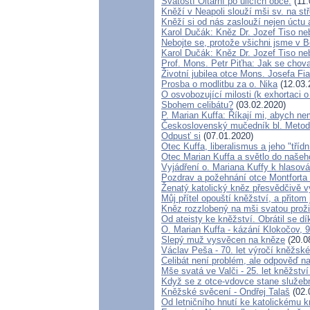
Svátostí Oltářní po ulicích obce.
(11.
Kněží v Neapoli slouží mši sv. na stř
Kněží si od nás zaslouží nejen úctu a
Karol Dučák: Kněz Dr. Jozef Tiso neb
Nebojte se, protože všichni jsme v 
Karol Dučák: Kněz Dr. Jozef Tiso neb
Prof. Mons. Petr Piťha: Jak se chov
Životní jubilea otce Mons. Josefa Fia
Prosba o modlitbu za o. Nika
(12.03.
O osvobozující milosti (k exhortaci 
Sbohem celibátu?
(03.02.2020)
P. Marian Kuffa: Říkají mi, abych neml
Československý mučedník bl. Metod
Odpusť si
(07.01.2020)
Otec Kuffa, liberalismus a jeho "třídn
Otec Marian Kuffa a světlo do našeh
Vyjádření o. Mariana Kuffy k hlasov
Pozdrav a požehnání otce Montforta 
Ženatý katolický kněz přesvědčivě vy
Můj přítel opouští kněžství, a přito
Kněz rozzlobený na mši svatou proži
Od ateisty ke kněžství. Obrátil se dí
O. Marian Kuffa - kázání Klokočov, 
Slepý muž vysvěcen na kněze
(20.0
Václav Peša - 70. let výročí kněžs
Celibát není problém, ale odpověď n
Mše svatá ve Valči - 25. let kněžstv
Když se z otce-vdovce stane služebn
Kněžské svěcení - Ondřej Talaš
(02.
Od letničního hnutí ke katolickému k