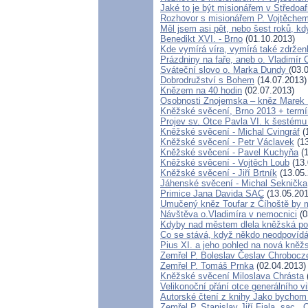
Jaké to je být misionářem v Středoaf
Rozhovor s misionářem P. Vojtěchem
Měl jsem asi pět, nebo šest roků, kdy
Benedikt XVI. - Brno
(01.10.2013)
Kde vymírá víra, vymírá také zdrženl
Prázdniny na faře, aneb o. Vladimír 
Sváteční slovo o. Marka Dundy
(03.
Dobrodružství s Bohem
(14.07.2013)
Knězem na 40 hodin
(02.07.2013)
Osobnosti Znojemska – kněz Marek
Kněžské svěcení, Brno 2013 + termí
Projev sv. Otce Pavla VI. k šestém
Kněžské svěcení - Michal Cvingráf
(
Kněžské svěcení - Petr Václavek
(13
Kněžské svěcení - Pavel Kuchyňa
(1
Kněžské svěcení - Vojtěch Loub
(13.
Kněžské svěcení - Jiří Brtník
(13.05.
Jáhenské svěcení - Michal Seknička
Primice Jana Davida SAC
(13.05.201
Umučený kněz Toufar z Číhoště by m
Návštěva o.Vladimíra v nemocnici
(0
Kdyby nad městem dlela kněžská pož
Co se stává, když někdo neodpovídá
Pius XI. a jeho pohled na nová kněž
Zemřel P. Boleslav Česlav Chroboc
Zemřel P. Tomáš Prnka
(02.04.2013)
Kněžské svěcení Miloslava Chrásta
Velikonoční přání otce generálního v
Autorské čtení z knihy Jako bychom
Zemřel P. Stanislav Jiří Fiala, sac.,