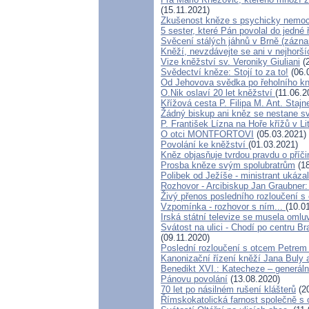
(15.11.2021)
Zkušenost kněze s psychicky nemoc
5 sester, které Pán povolal do jedné 
Svěcení stálých jáhnů v Brně (zázn
Kněží, nevzdávejte se ani v nejhorší
Vize kněžství sv. Veroniky Giuliani
(2
Svědectví kněze: Stojí to za to!
(06.
Od Jehovova svědka po řeholního kně
O.Nik oslaví 20 let kněžství
(11.06.2
Křížová cesta P. Filipa M. Ant. Stajn
Žádný biskup ani kněz se nestane s
P. František Lízna na Hoře křížů v Li
O otci MONTFORTOVI
(05.03.2021)
Povolání ke kněžství
(01.03.2021)
Kněz objasňuje tvrdou pravdu o příč
Prosba kněze svým spolubratrům
(18
Polibek od Ježíše - ministrant ukáza
Rozhovor - Arcibiskup Jan Graubner:
Živý přenos posledního rozloučení s 
Vzpomínka - rozhovor s ním...
(10.0
Irská státní televize se musela oml
Svátost na ulici - Chodí po centru Br
(09.11.2020)
Poslední rozloučení s otcem Petrem
Kanonizační řízení kněží Jana Buly 
Benedikt XVI.: Katecheze – generáln
Pánovu povolání
(13.08.2020)
70 let po násilném rušení klášterů
(20
Římskokatolická farnost společně s o