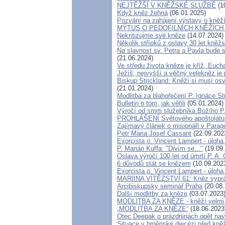
NEJTĚŽŠÍ V KNĚŽSKÉ SLUŽBĚ
(1
Když kněz žehná
(06.01.2025)
Pozvání na zahájení výstavy o kněží
MÝTUS O PEDOFILNÍCH KNĚŽÍCH - 1
Nekritizujme své kněze
(14.07.2024)
Několik střípků z oslavy 30 let kněž
Na slavnost sv. Petra a Pavla bude s
(21.06.2024)
Ve středu života kněze je kříž, Euch
Ježíš, nejvyšší a věčný velekněz je
Biskup Strickland: Kněží si musí osvo
(21.01.2024)
Modlitba za blahořečení P. Ignáce 
Bulletin o tom, jak věřili
(05.01.2024)
Výročí od smrti služebníka Božího 
PROHLÁŠENÍ Světového apoštolátu
Zajímavý článek o misionáři v Parag
Petr Maria Josef Cassant
(22.09.202
Exorcista o. Vincent Lampert - úloha 
P. Marián Kuffa: "Divím se..."
(19.09
Oslava výročí 100 let od úmrtí P. A. 
6 důvodů stát se knězem
(10.09.202
Exorcista o. Vincent Lampert - úloha 
MARIINA VÍTĚZSTVÍ 61: Kněz vypráví
Arcibiskupský seminář Praha
(20.08.
Další modlitby za kněze
(03.07.2023
MODLITBA ZA KNĚZE - kněží velmi p
„MODLITBA ZA KNĚZE“
(18.06.2023
Otec Deepak o prázdninách opět na
Situace v brněnské diecézi před kn