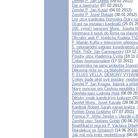
Zemřel P. Jan Dobeš
(09.02.2012)
Dar a tajemství
(07.02.2012)
Zemřel P. Jan Kutáč
(04.02.2012)
Zemřel P. Josef Dobiáš
(30.01.2012)
List otce kardinála Dominika Duky 
Účast na instalaci kardinálů
(25.01.2
100. výročí narození Mons. Josefa N
Informace k pouti do Říma na slavn
Oficiální web P. Vojtěcha Kodeta Th
P. Marián Kuffa v televizním přenosu
5. celonárodní setkání koordinátorů 
PhDr. ThDr. Ján Čarnogurský
(13.12.
Prosby otce Vladimíra Cyrila
(18.11.
Církev hromosvodem
(17.11.2011)
Vzpomínka na pana probošta Stanis
Děkovná mše sv. za blahořečení pape
P. ELIAS VELLA: DÉMONY VYHÁN
Církev bude plnit své poslání, nepři
Zemřel P. Jan Kroupa, básník a příte
Nový nuncius pro Českou republiku
(
Zemřela paní Ludmila Holá
(06.09.20
Dětský voják katolickým knězem
(31
Zemřel Mons. Josef Kavale
(28.08.2
Kardinál Robert Sarah varuje kněze, 
Pohřeb Dona Gobbiho
(27.07.2011)
Primice P. Jiřího Jeniše v Újezdě u 
Zemřel otec Stefano Gobbi
(30.06.20
Beatifikační proces P. Václava Drbo
Rekolekce ve Štítarech
(14.06.2011)
Jak mě můj kněz neobtěžoval
(06.06