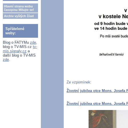
Hlavní strana webu
časopisu Milujte se!
Archiv vyšlých čísel
Spřátelené
weby:
Blog o FATYMu
zde
,
blog o TV-MIS.cz
tv-
mis.signaly.cz
a
další blog o TV-MIS
zde
.
Ze vzpomínek:
Životní jubilea otce Mons. Josefa F
Životní jubilea otce Mons. Josefa 