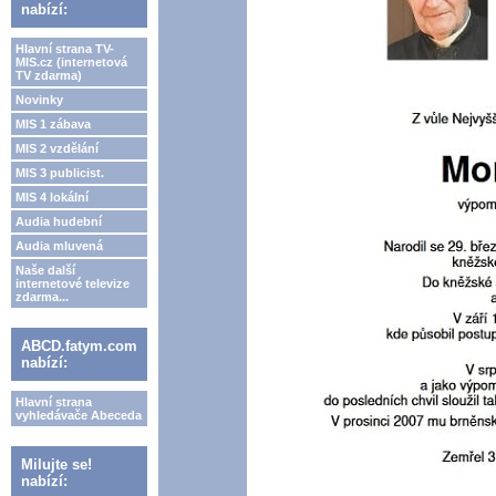
nabízí:
Hlavní strana TV-
MIS.cz (internetová
TV zdarma)
Novinky
MIS 1 zábava
MIS 2 vzdělání
MIS 3 publicist.
MIS 4 lokální
Audia hudební
Audia mluvená
Naše další
internetové televize
zdarma...
ABCD.fatym.com
nabízí:
Hlavní strana
vyhledávače Abeceda
Milujte se!
nabízí: