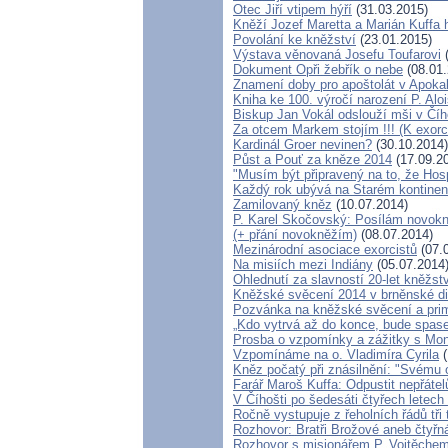
Otec Jiří vtipem hýří
(31.03.2015)
Kněží Jozef Maretta a Marián Kuffa h
Povolání ke kněžství
(23.01.2015)
Výstava věnovaná Josefu Toufarovi
(
Dokument Opři žebřík o nebe
(08.01.
Znamení doby pro apoštolát v Apoka
Kniha ke 100. výročí narození P. Alo
Biskup Jan Vokál odslouží mši v Číh
Za otcem Markem stojím !!! (K exor
Kardinál Groer nevinen?
(30.10.2014)
Půst a Pouť za kněze 2014
(17.09.2
"Musím být připravený na to, že Hos
Každý rok ubývá na Starém kontinent
Zamilovaný kněz
(10.07.2014)
P. Karel Skočovský: Posílám novok
(+ přání novokněžím)
(08.07.2014)
Mezinárodní asociace exorcistů
(07.
Na misiích mezi Indiány
(05.07.2014
Ohlednutí za slavností 20-let kněžst
Kněžské svěcení 2014 v brněnské die
Pozvánka na kněžské svěcení a prim
„Kdo vytrvá až do konce, bude spase
Prosba o vzpomínky a zážitky s Mo
Vzpomínáme na o. Vladimíra Cyrila
(
Kněz počatý při znásilnění: "Svému o
Farář Maroš Kuffa: Odpustit nepřátel
V Číhošti po šedesáti čtyřech letec
Ročně vystupuje z řeholních řádů tři 
Rozhovor: Bratři Brožové aneb čtyřn
Rozhovor s misionářem P. Vojtěchem