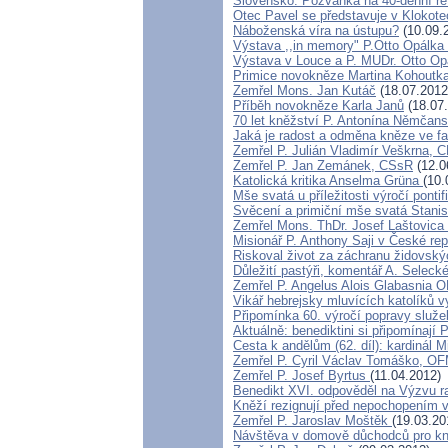
Slovensko: Pozvánka na 40-denní ře
Otec Pavel se představuje v Klokote
Náboženská víra na ústupu?
(10.09.
Výstava ,,in memory" P.Otto Opálka
Výstava v Louce a P. MUDr. Otto Op
Primice novokněze Martina Kohoutk
Zemřel Mons. Jan Kutáč
(18.07.2012
Příběh novokněze Karla Janů
(18.07
70 let kněžství P. Antonína Němčansk
Jaká je radost a odměna kněze ve fa
Zemřel P. Julián Vladimír Veškrna,
Zemřel P. Jan Zemánek, CSsR
(12.0
Katolická kritika Anselma Grüna
(10.
Mše svatá u příležitosti výročí pont
Svěcení a primiční mše svatá Stanis
Zemřel Mons. ThDr. Josef Laštovica
Misionář P. Anthony Saji v České rep
Riskoval život za záchranu židovský
Důležití pastýři, komentář A. Seleck
Zemřel P. Angelus Alois Glabasnia 
Vikář hebrejsky mluvících katolíků v
Připomínka 60. výročí popravy služe
Aktuálně: benediktini si připomínají 
Cesta k andělům (62. díl): kardinál M
Zemřel P. Cyril Václav Tomáško, O
Zemřel P. Josef Byrtus
(11.04.2012)
Benedikt XVI. odpověděl na Výzvu r
Kněží rezignují před nepochopením 
Zemřel P. Jaroslav Moštěk
(19.03.20
Návštěva v domově důchodců pro k