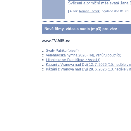
Svěcení a primiční mše svatá Jana
| Autor:
Roman Tomek
| Vydáno dne 01. 01. 
Nové filmy, videa a audia (mp3) pro vás:
www.TV-MIS.cz
::
Svatý Patriku (píseň)
::
Velehradská hymna 2026 (Hej, vzhůru poutníci)
::
Litanie ke sv. Františkovi z Assisi ()
::
Kázání z Vranova nad Dyjí 12. 7. 2026 (15. neděle v 
::
Kázání z Vranova nad Dyjí 28. 6. 2026 (13. neděle v 