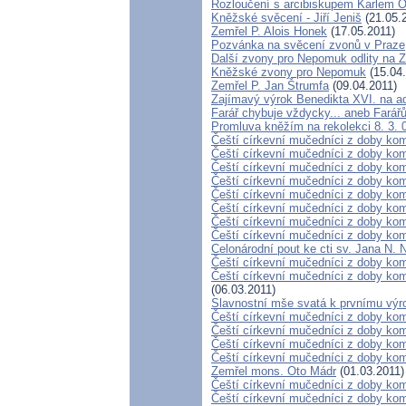
Rozloučení s arcibiskupem Karlem
Kněžské svěcení - Jiří Jeniš
(21.05.
Zemřel P. Alois Honek
(17.05.2011)
Pozvánka na svěcení zvonů v Praze
Další zvony pro Nepomuk odlity na Z
Kněžské zvony pro Nepomuk
(15.04.
Zemřel P. Jan Štrumfa
(09.04.2011)
Zajímavý výrok Benedikta XVI. na a
Farář chybuje vždycky... aneb Far
Promluva kněžím na rekolekci 8. 3. 
Čeští církevní mučedníci z doby kom
Čeští církevní mučedníci z doby kom
Čeští církevní mučedníci z doby komu
Čeští církevní mučedníci z doby komu
Čeští církevní mučedníci z doby kom
Čeští církevní mučedníci z doby kom
Čeští církevní mučedníci z doby komu
Čeští církevní mučedníci z doby komu
Celonárodní pout ke cti sv. Jana N.
Čeští církevní mučedníci z doby komu
Čeští církevní mučedníci z doby kom
(06.03.2011)
Slavnostní mše svatá k prvnímu výro
Čeští církevní mučedníci z doby kom
Čeští církevní mučedníci z doby kom
Čeští církevní mučedníci z doby komu
Čeští církevní mučedníci z doby kom
Zemřel mons. Oto Mádr
(01.03.2011)
Čeští církevní mučedníci z doby komu
Čeští církevní mučedníci z doby ko