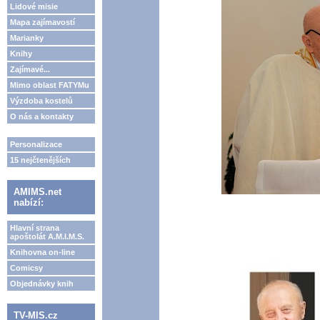
Lidové misie
Mapa zajímavostí
Marianky
Knihy
Zajímavé...
Mimo oblast FATYMu
Výzdoba kostelů
O nás a kontakty
Personalizace
15 nejčtenějších
AMIMS.net
nabízí:
Hlavní strana
apoštolát A.M.I.M.S.
Knihovna on-line
Comicsy
Objednávky knih
TV-MIS.cz