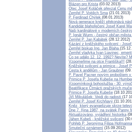
Blázen pro Krista
(03.02.2013)
Otec Josef Koláček převzal Cenu m
Zemřel P. Vojtěch Srna
(21.01.2013)
P. Ferdinad Chýlek
(08.01.2013)
Nová generace kněží překonává násl
Kandidát blahořečení Josef Karel M
Naši kardinálové v moderních český
P. Ignát Wurm - čestný občan města
Zemřel P. Jan Kabátek
(28.12.2012)
Kázání z kněžského svěcení - Jose
Zemřel biskup Ing. Jan Blaha
(15.12
Zemřel vladyka Ivan Ljavinec, emeri
Co se událo 12. 12. 1992? Nevíte
Vzpomeňme na otce Františka!!!
(28.
Kněžské svěcení a primice - Josef 
Cesta k andělům - Jan Graubner
(09.
P. Pavel Pacner novým proboštem v
Primice P. Josefa Kubeše na Humber
Vzpomínková bohoslužba - 30. výroč
Beatifikace Čtrnácti pražských mučed
Primice P. Josefa Kubeše
(18.10.201
Jiří Mikulášek: Vejdi do radosti
(17.1
Zemřel P. Josef Krchňavý
(11.10.201
Kněz, který evangelizuje skrze tel
Dne 7. října 1987, na svátek Panny M
Aktualizováno, vyjádření historika
(06
Jáhen Kubeš - kněžské svěcení
(30.
Pohřeb P. Jeronýma Filipa Hofmanna
Smuteční oznámení
(15.09.2012)