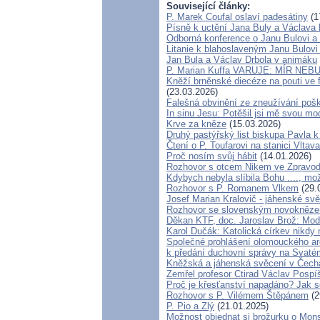
Související články:
P. Marek Coufal oslaví padesátiny
(1
Písně k uctění Jana Buly a Václava 
Odborná konference o Janu Bulovi a 
Litanie k blahoslaveným Janu Bulovi
Jan Bula a Václav Drbola v animáku
P. Marian Kuffa VARUJE: MÍR NEBUD
Kněží brněnské diecéze na pouti ve 
(23.03.2026)
Falešná obvinění ze zneužívání pošk
In sinu Jesu: Potěšil jsi mě svou 
Krve za kněze
(15.03.2026)
Druhý pastýřský list biskupa Pavla k
Čtení o P. Toufarovi na stanici Vltava
Proč nosím svůj hábit
(14.01.2026)
Rozhovor s otcem Nikem ve Zpravod
Kdybych nebyla slíbila Bohu ...., mo
Rozhovor s P. Romanem Vlkem
(29.
Josef Marian Kralovič - jáhenské sv
Rozhovor se slovenským novokněz
Děkan KTF, doc. Jaroslav Brož: Modl
Karol Dučák: Katolická církev nikdy 
Společné prohlášení olomouckého ar
k předání duchovní správy na Svaté
Kněžská a jáhenská svěcení v Čech
Zemřel profesor Ctirad Václav Pospíš
Proč je křesťanství napadáno? Jak s
Rozhovor s P. Vilémem Štěpánem
(2
P. Pio a Zlý
(21.01.2025)
Možnost objednat si brožurku o Mons