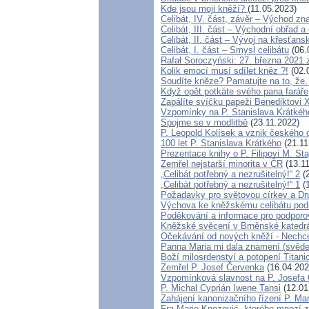
Kde jsou moji kněží?
(11.05.2023)
Celibát, IV. část, závěr – Východ zna
Celibát, III. část – Východní obřad a 
Celibát, II. část – Vývoj na křesťa
Celibát, I. část – Smysl celibátu
(06.
Rafał Soroczyński: 27. března 202
Kolik emocí musí sdílet kněz ?!
(02.
Soudíte kněze? Pamatujte na to, ž
Když opět potkáte svého pana faráře
Zapálíte svíčku papeži Benediktovi 
Vzpomínky na P. Stanislava Krátkéh
Spojme se v modlitbě
(23.11.2022)
P. Leopold Kolísek a vznik českého o
100 let P. Stanislava Krátkého
(21.11
Prezentace knihy o P. Filipovi M. Sta
Zemřel nejstarší minorita v ČR
(13.11
„Celibát potřebný a nezrušitelný!“ 2
(2
„Celibát potřebný a nezrušitelný!“ 1
(1
Požadavky pro světovou církev a Dr
Výchova ke kněžskému celibátu podl
Poděkování a informace pro podporo
Kněžské svěcení v Brněnské katedrá
Očekávání od nových kněží - Nechc
Panna Maria mi dala znamení (svěde
Boží milosrdenství a potopení Titani
Zemřel P. Josef Červenka
(16.04.202
Vzpomínková slavnost na P. Josefa
P. Michal Cyprián Iwene Tansi
(12.01
Zahájení kanonizačního řízení P. Mar
Fra Mario Knezović, kterého mnozí 