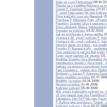
Stalo se u vsi Petrovskaja
(08.04.20
Připojte se k modlitbě Růžence za k
Zemřel P. František Grmolec
(23.03.
P. Josef Fiala oslaví 60 roků kněžstv
První kněžský zvon pro Nepomuk
(1
Promluva P. Miloslava Fialy, OPraem
Poselství Svatého Otce k pastoraci 
Slovo předsedy Matice Velehradské
(
Povolání ke kněžství
(15.02.2010)
Jak se schylovalo k mému pohřbu
(0
Výstava k 60. výročí svěcení P. Vác
Výstava k 60. výročí svěcení P. Vác
Vánoční dárek pro kněze - tvá modli
Promlvy P. Mariana Kuffy - nepřehlé
Osm praktických rad pro Rok kněží
(
Svatý Jozef Damien De Veuster
(01.
Modlitba Svatého Otce Benedikta XV
Interdiecézní projekt v Roce kněží 
Setkání za obnovu a posvěcení život
Fara Chvalatice - vítáme otce Vladim
Myšlenky z kázání P. Antonína Šurá
Denní modlitba za kněze
(01.07.2009
Modlitby za kněze
(16.06.2009)
Novéna za kněze
(11.06.2009)
Kněžské svěcení
(05.06.2009)
400. výročí kněžského svěcení sv. 
Už jste napsali mail otci Františkovi
Zakládající člen FATYMu otec Pavel 
P. Kuffa a jeho promluva v Trnavě - to
Kněžské svěcení v Brně
(02.07.2008