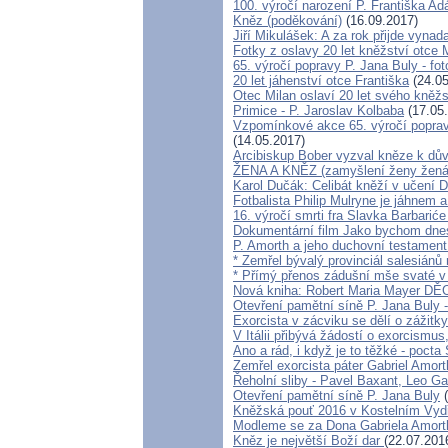
100. výročí narození P. Františka A
Kněz (poděkování)
(16.09.2017)
Jiří Mikulášek: A za rok přijde vynada
Fotky z oslavy 20 let kněžství otce 
65. výročí popravy P. Jana Buly - f
20 let jáhenství otce Františka
(24.05
Otec Milan oslaví 20 let svého kněžs
Primice - P. Jaroslav Kolbaba
(17.05
Vzpomínkové akce 65. výročí poprav
(14.05.2017)
Arcibiskup Bober vyzval kněze k dův
ŽENA A KNĚZ (zamyšlení ženy žen
Karol Dučák: Celibát kněží v učení 
Fotbalista Philip Mulryne je jáhnem
16. výročí smrti fra Slavka Barbarić
Dokumentární film Jako bychom dnes
P. Amorth a jeho duchovní testament
* Zemřel bývalý provinciál salesián
* Přímý přenos zádušní mše svaté v
Nová kniha: Robert Maria Mayer 
Otevření pamětní síně P. Jana Buly 
Exorcista v zácviku se dělí o zážit
V Itálii přibývá žádostí o exorcismus
Ano a rád, i když je to těžké - pocta
Zemřel exorcista páter Gabriel Amort
Řeholní sliby - Pavel Baxant, Leo Ga
Otevření pamětní síně P. Jana Buly
(
Kněžská pouť 2016 v Kostelním Vyd
Modleme se za Dona Gabriela Amort
Kněz je největší Boží dar
(22.07.201