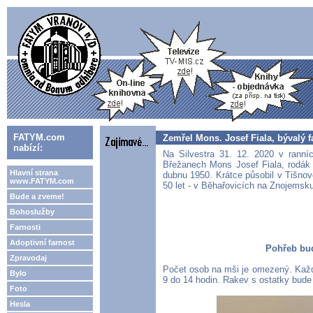
FATYM.com
Zemřel Mons. Josef Fiala, bývalý f
nabízí:
Na Silvestra 31. 12. 2020 v ranní
Břežanech Mons Josef Fiala, rodák
Hlavní strana
dubnu 1950. Krátce působil v Tišnov
www.FATYM.com
50 let - v Běhařovicích na Znojemsk
Bude a zveme!
Bohoslužby
Farnosti
Adoptivní farnost
Pohřeb bud
Zpravodaj
Počet osob na mši je omezený. Každ
Bylo
9 do 14 hodin. Rakev s ostatky bud
Foto
Hesla