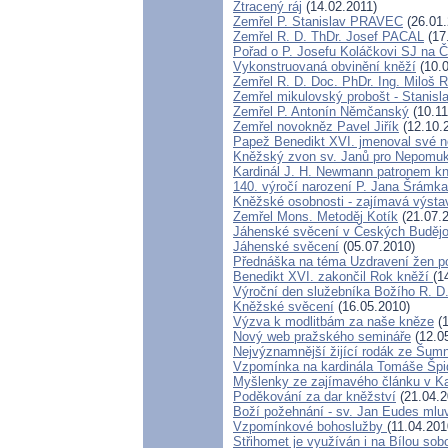
Ztracený ráj
(14.02.2011)
Zemřel P. Stanislav PRAVEC
(26.01.
Zemřel R. D. ThDr. Josef PACAL
(17
Pořad o P. Josefu Koláčkovi SJ na 
Vykonstruovaná obvinění kněží
(10.0
Zemřel R. D. Doc. PhDr. Ing. Miloš
Zemřel mikulovský probošt - Stanisl
Zemřel P. Antonín Němčanský
(10.11
Zemřel novokněz Pavel Jiřík
(12.10.
Papež Benedikt XVI. jmenoval své 
Kněžský zvon sv. Janů pro Nepomu
Kardinál J. H. Newmann patronem k
140. výročí narození P. Jana Šrámka
Kněžské osobnosti - zajímavá výsta
Zemřel Mons. Metoděj Kotík
(21.07.
Jáhenské svěcení v Českých Budějo
Jáhenské svěcení
(05.07.2010)
Přednáška na téma Uzdravení žen po 
Benedikt XVI. zakončil Rok kněží
(1
Výroční den služebníka Božího R. D
Kněžské svěcení
(16.05.2010)
Výzva k modlitbám za naše kněze
(1
Nový web pražského semináře
(12.0
Nejvýznamnější žijící rodák ze Šum
Vzpomínka na kardinála Tomáše Špi
Myšlenky ze zajímavého článku v Ka
Poděkování za dar kněžství
(21.04.2
Boží požehnání - sv. Jan Eudes mlu
Vzpomínkové bohoslužby
(11.04.201
Střihomet je využíván i na Bílou sob