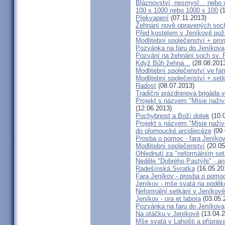
Bláznovství, nesmysl… nebo v
100 x 1000 nebo 1000 x 100
(1
Překvapení
(07.11.2013)
Žehnání nově opravených soch
Před kostelem v Jeníkově po
Modlitební společenství + prom
Pozvánka na faru do Jeníkova
Pozvání na žehnání soch sv. 
Když Bůh žehná…
(28.08.201
Modlitební společenství ve far
Modlitební společenství + setk
Radost
(08.07.2013)
Tradiční prázdninová brigáda 
Projekt s názvem "Misie naživ
(12.06.2013)
Pochybnost a Boží dotek
(10.
Projekt s názvem "Misie naživ
do olomoucké arcidiecéze
(09.
Prosba o pomoc - fara Jeníko
Modlitební společenství
(20.05
Ohlednutí za "neformálním se
Neděle "Dobrého Pastýře" - an
Radešínská Svratka
(16.05.20
Fara Jeníkov - prosba o pomo
Jeníkov - mše svatá na poděk
Neformální setkání v Jeník
Jeníkov - ora et labora
(03.05.
Pozvánka na faru do Jeníkova
Na otáčku v Jeníkově
(13.04.2
Mše svatá v Lahošti a příprava