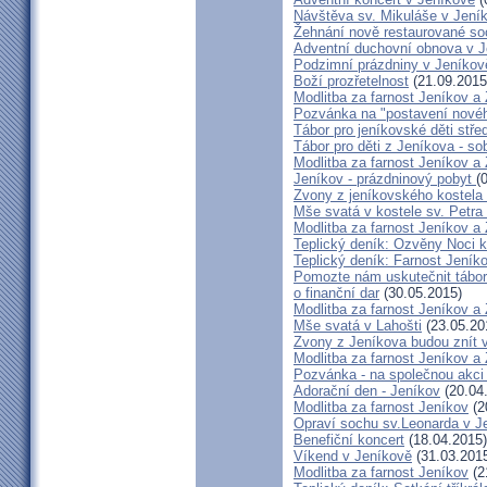
Návštěva sv. Mikuláše v Jení
Žehnání nově restaurované so
Adventní duchovní obnova v 
Podzimní prázdniny v Jeníkov
Boží prozřetelnost
(21.09.2015
Modlitba za farnost Jeníkov a
Pozvánka na "postavení novéh
Tábor pro jeníkovské děti střed
Tábor pro děti z Jeníkova - so
Modlitba za farnost Jeníkov a
Jeníkov - prázdninový pobyt
(
Zvony z jeníkovského kostela
Mše svatá v kostele sv. Petra
Modlitba za farnost Jeníkov a
Teplický deník: Ozvěny Noci k
Teplický deník: Farnost Jeníko
Pomozte nám uskutečnit tábor 
o finanční dar
(30.05.2015)
Modlitba za farnost Jeníkov a
Mše svatá v Lahošti
(23.05.20
Zvony z Jeníkova budou znít 
Modlitba za farnost Jeníkov a
Pozvánka - na společnou akci
Adorační den - Jeníkov
(20.04
Modlitba za farnost Jeníkov
(2
Opraví sochu sv.Leonarda v J
Benefiční koncert
(18.04.2015)
Víkend v Jeníkově
(31.03.201
Modlitba za farnost Jeníkov
(2