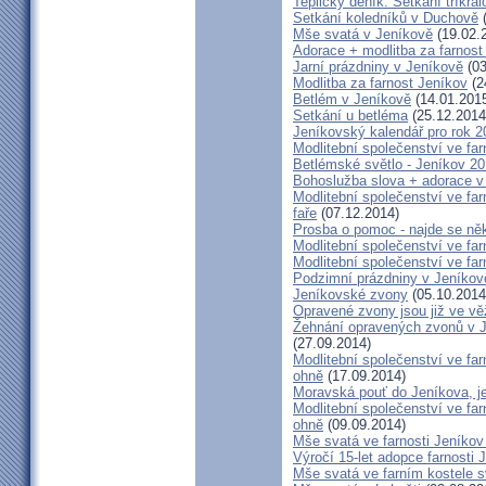
Teplický deník: Setkání tříkr
Setkání koledníků v Duchově
(
Mše svatá v Jeníkově
(19.02.
Adorace + modlitba za farno
Jarní prázdniny v Jeníkově
(03
Modlitba za farnost Jeníkov
(2
Betlém v Jeníkově
(14.01.201
Setkání u betléma
(25.12.2014
Jeníkovský kalendář pro rok 2
Modlitební společenství ve far
Betlémské světlo - Jeníkov 2
Bohoslužba slova + adorace v 
Modlitební společenství ve fa
faře
(07.12.2014)
Prosba o pomoc - najde se ně
Modlitební společenství ve far
Modlitební společenství ve far
Podzimní prázdniny v Jeníkov
Jeníkovské zvony
(05.10.2014
Opravené zvony jsou již ve vě
Žehnání opravených zvonů v 
(27.09.2014)
Modlitební společenství ve far
ohně
(17.09.2014)
Moravská pouť do Jeníkova, jet
Modlitební společenství ve far
ohně
(09.09.2014)
Mše svatá ve farnosti Jeník
Výročí 15-let adopce farnosti
Mše svatá ve farním kostele s