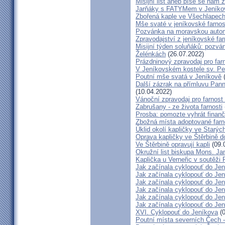
Misijní list aneb píše se nám 
Jarňáky s FATYMem v Jeníko
Zbořená kaple ve Všechlapech
Mše svaté v jeníkovské farno
Pozvánka na moravskou autom
Zpravodajství z jeníkovské farn
Misijní týden soluňáků: pozvá
Želénkách
(26.07.2022)
Prázdninový zpravodaj pro far
V Jeníkovském kostele sv. Pet
Poutní mše svatá v Jeníkově
(
Další zázrak na přímluvu Pann
(10.04.2022)
Vánoční zpravodaj pro farnos
Zabrušany - ze života farnosti
Prosba: pomozte vyhrát finanč
Zbožná místa adoptované farn
Úklid okolí kapličky ve Starýc
Oprava kapličky ve Štěrbině 
Ve Štěrbině opravují kapli
(09.
Okružní list biskupa Mons. J
Kaplička u Verneřic v soutěži
Jak začínala cyklopouť do Jen
Jak začínala cyklopouť do Jen
Jak začínala cyklopouť do Jen
Jak začínala cyklopouť do Jen
Jak začínala cyklopouť do Jen
Jak začínala cyklopouť do Jen
XVI. Cyklopouť do Jeníkova
(0
Poutní místa severních Čech 