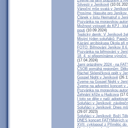
Zveme na jarní prázdniny s 
Silvestr v Jeníkově
(10.01.202
Vánoční mše svatá v Jeníkov
Prosíme, hlasujte pro Jeníkov
Článek v listu Heimatruf o Jen
Pozvánka na moravskou autom
Možnost vstoupit do KPJ - klu
pouti
(10.09.2024)
Teplický deník: V Jeníkově že
Misijní týden soluňáků: Papež
Kázání arcibiskupa Okola při 
FOTO: Biřmování Jeníkov 8.6
Pozvánka na biřmování v Jen
18. 4. si připomínáme výroční
(17.04.2024)
Jarní prázdniny 2024 - na F
ČSOB pomáhá regionům: Děku
Ráchel Skleničková opět v Je
Gospel Night v Jeníkově
(26.1
Zveme na Gospel Night v Jen
Zveme na adventní koncert v 
Pozvánka na moravskou autom
Žehnání kříže u Hudcova
(17.0
I toto se děje v naší adoptovan
Soluňáci v Jeníkově: závěreč
Soluňáci v Jeníkově: Dnes mše
(29.07.2023)
Soluňáci v Jeníkově: Boží Tě
DNES koncert FATYMských va
XVII. cyklopouť z Přímětic do