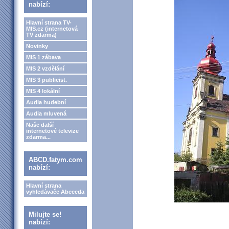
nabízí:
Hlavní strana TV-
MIS.cz (internetová
TV zdarma)
Novinky
MIS 1 zábava
MIS 2 vzdělání
MIS 3 publicist.
MIS 4 lokální
Audia hudební
Audia mluvená
Naše další
internetové televize
zdarma...
ABCD.fatym.com
nabízí:
Hlavní strana
vyhledávače Abeceda
Milujte se!
nabízí: