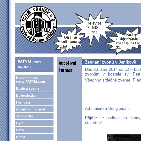
FATYM.com
Žehnání zvonů v Jeníkově
nabízí:
Dne 20. září 2014 od 12 h bu
zvonům v kostele sv. Petr
Hlavní strana
Všechny srdečně zveme.
Plak
www.FATYM.com
Bude a zveme!
Bohoslužby
Farnosti
Ad maiorem Dei gloriam
Adoptivní farnost
Zpravodaj
Přijďte se podívat na zvony
staletími!
Bylo
Foto
Hesla