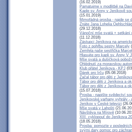
(16.02.2019)
Pamatujme v modlitbě na Dav
Kaple sv. Anny v Jeníkově so
(15.01.2019)
Mimořádná prosba - najde se 
Znáte Jana Lohelia Oehlschlä
(29.12.2018)
Vánoční mše svatá + setkání
(11.12.2018)
Zástupci Jeníkova na americk
Foto z pohřbu sestry Marcely
(
Zemřela naše sestřička Marce
Hlasujte pro kapli sv. Anny V 
Mše svatá a dušičková pobožn
Ohlédnutí za moravskou autom
Klub přátel Jeníkova - KPJ
(03
Dárek pro Irču
(05.08.2018)
Začal tábor pro děti z Jeníkova
Tábor pro děti z Jeníkova a oko
Tábor pro děti z Jeníkova a ok
(15.07.2018)
Prosba - napište svědectví so
Jeníkovské varhany vyhrály - 
Jeníkov v České televizi
(26.0
Mše svatá v Lahošti
(21.06.20
Návštěva na Mírově
(10.06.20
XIII. cyklopouť do Jeníkova 2
(18.05.2018)
Prosba: pomozte v posledních 
svými dary pomoc pro záchran