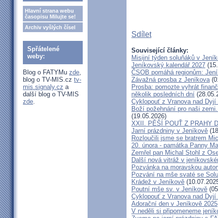
Hlavní strana webu
časopisu Milujte se!
Archiv vyšlých čísel
Sdílet
Spřátelené
Související články:
weby:
Misijní týden soluňáků v Jení
Jeníkovský kalendář 2027
(15.
Blog o FATYMu
zde
,
ČSOB pomáhá regionům: Jeníko
blog o TV-MIS.cz
tv-
Závažná prosba z Jeníkova
(0
mis.signaly.cz
a
Prosba: pomozte vyhrát finanč
další blog o TV-MIS
několik posledních dní
(28.05.
zde
.
Cyklopouť z Vranova nad Dyjí
Boží požehnání pro naši zemi.
(19.05.2026)
XXII. PĚŠÍ POUŤ Z PRAHY 
Jarní prázdniny v Jeníkově
(18
Rozloučili jsme se bratrem Mi
20. února - památka Panny Ma
Zemřel pan Michal Stohl z O
Další nová vitráž v jeníkovsk
Pozvánka na moravskou autom
Pozvání na mše svaté se Sol
Krádež v Jeníkově
(10.07.202
Poutní mše sv. v Jeníkově
(05
Cyklopouť z Vranova nad Dyjí
Adorační den v Jeníkově 2025
V neděli si připomeneme jeník