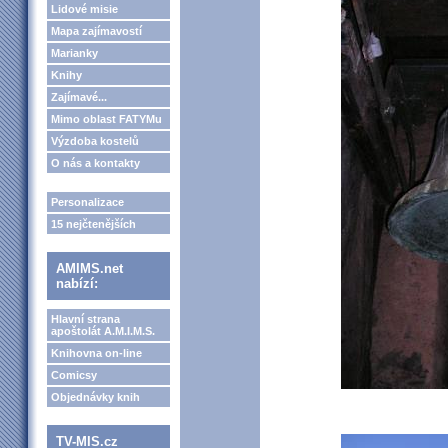
Lidové misie
Mapa zajímavostí
Marianky
Knihy
Zajímavé...
Mimo oblast FATYMu
Výzdoba kostelů
O nás a kontakty
Personalizace
15 nejčtenějších
AMIMS.net
nabízí:
Hlavní strana
apoštolát A.M.I.M.S.
Knihovna on-line
Comicsy
Objednávky knih
TV-MIS.cz