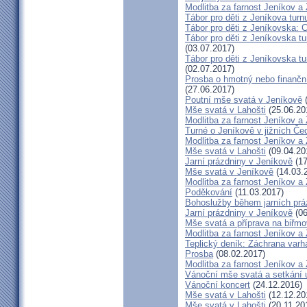
Modlitba za farnost Jeníkov a
Tábor pro děti z Jeníkova turn
Tábor pro děti z Jeníkovska: 
Tábor pro děti z Jeníkovska t
(03.07.2017)
Tábor pro děti z Jeníkovska t
(02.07.2017)
Prosba o hmotný nebo finanční 
(27.06.2017)
Poutní mše svatá v Jeníkově
(
Mše svatá v Lahošti
(25.06.20
Modlitba za farnost Jeníkov a
Turné o Jeníkově v jižních Če
Modlitba za farnost Jeníkov a
Mše svatá v Lahošti
(09.04.20
Jarní prázdniny v Jeníkově
(17
Mše svatá v Jeníkově
(14.03.
Modlitba za farnost Jeníkov a
Poděkování
(11.03.2017)
Bohoslužby během jarních prá
Jarní prázdniny v Jeníkově
(06
Mše svatá a příprava na biřm
Modlitba za farnost Jeníkov a
Teplický deník: Záchrana varh
Prosba
(08.02.2017)
Modlitba za farnost Jeníkov a
Vánoční mše svatá a setkání 
Vánoční koncert
(24.12.2016)
Mše svatá v Lahošti
(12.12.20
Mše svatá v Lahošti
(20.11.20