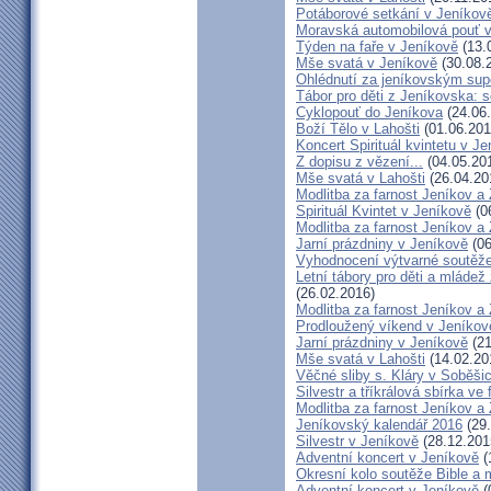
Potáborové setkání v Jeníko
Moravská automobilová pouť 
Týden na faře v Jeníkově
(13.
Mše svatá v Jeníkově
(30.08.
Ohlédnutí za jeníkovským su
Tábor pro děti z Jeníkovska: 
Cyklopouť do Jeníkova
(24.06
Boží Tělo v Lahošti
(01.06.201
Koncert Spirituál kvintetu v J
Z dopisu z vězení...
(04.05.20
Mše svatá v Lahošti
(26.04.20
Modlitba za farnost Jeníkov a
Spirituál Kvintet v Jeníkově
(0
Modlitba za farnost Jeníkov a
Jarní prázdniny v Jeníkově
(06
Vyhodnocení výtvarné soutěž
Letní tábory pro děti a mládež
(26.02.2016)
Modlitba za farnost Jeníkov a
Prodloužený víkend v Jeníkov
Jarní prázdniny v Jeníkově
(21
Mše svatá v Lahošti
(14.02.20
Věčné sliby s. Kláry v Soběši
Silvestr a tříkrálová sbírka ve
Modlitba za farnost Jeníkov a
Jeníkovský kalendář 2016
(29.
Silvestr v Jeníkově
(28.12.201
Adventní koncert v Jeníkově
(
Okresní kolo soutěže Bible a
Adventní koncert v Jeníkově
(