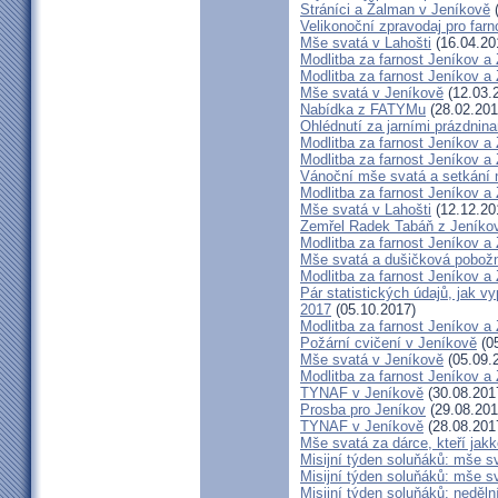
Stráníci a Žalman v Jeníkově
(
Velikonoční zpravodaj pro far
Mše svatá v Lahošti
(16.04.20
Modlitba za farnost Jeníkov a
Modlitba za farnost Jeníkov a
Mše svatá v Jeníkově
(12.03.
Nabídka z FATYMu
(28.02.201
Ohlédnutí za jarními prázdnin
Modlitba za farnost Jeníkov a
Modlitba za farnost Jeníkov a
Vánoční mše svatá a setkání
Modlitba za farnost Jeníkov a
Mše svatá v Lahošti
(12.12.20
Zemřel Radek Tabáň z Jeníko
Modlitba za farnost Jeníkov a
Mše svatá a dušičková pobožn
Modlitba za farnost Jeníkov a
Pár statistických údajů, jak 
2017
(05.10.2017)
Modlitba za farnost Jeníkov a
Požární cvičení v Jeníkově
(05
Mše svatá v Jeníkově
(05.09.
Modlitba za farnost Jeníkov a
TYNAF v Jeníkově
(30.08.201
Prosba pro Jeníkov
(29.08.201
TYNAF v Jeníkově
(28.08.201
Mše svatá za dárce, kteří jakko
Misijní týden soluňáků: mše s
Misijní týden soluňáků: mše 
Misijní týden soluňáků: neděl