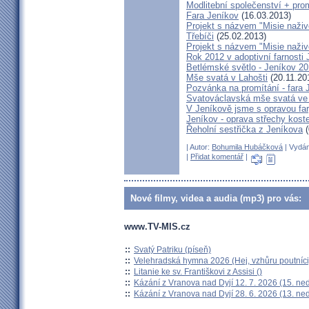
Modlitební společenství + prom
Fara Jeníkov
(16.03.2013)
Projekt s názvem "Misie naživo
Třebíči
(25.02.2013)
Projekt s názvem "Misie naživ
Rok 2012 v adoptivní farnosti
Betlémské světlo - Jeníkov 2
Mše svatá v Lahošti
(20.11.20
Pozvánka na promítání - fara 
Svatováclavská mše svatá ve 
V Jeníkově jsme s opravou fary
Jeníkov - oprava střechy kost
Řeholní sestřička z Jeníkova
(
| Autor:
Bohumila Hubáčková
| Vydán
|
Přidat komentář
|
Nové filmy, videa a audia (mp3) pro vás:
www.TV-MIS.cz
::
Svatý Patriku (píseň)
::
Velehradská hymna 2026 (Hej, vzhůru poutníci
::
Litanie ke sv. Františkovi z Assisi ()
::
Kázání z Vranova nad Dyjí 12. 7. 2026 (15. ne
::
Kázání z Vranova nad Dyjí 28. 6. 2026 (13. ne