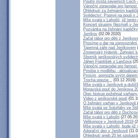
Poutní místa severních Čech 
Vánoční zpravodaj pro farnos
Ohlédnutí za žehnáním kapličk
Svědectví: Poprvé na pouti v 
Mše svatá v Lahošti, již tento 
Koncert skupiny Nezmaři v Je
Pozvánka na žehnání kapličky 
Jeníkov
(02.09.2020)
Začal tábor pro děti z Jeníkov
Prosíme o dar na zprovoznění
Tajemná záře nad Jeníkovem
(
Znojemský týdeník: Žehnání k
Sborník jeníkovských svědect
Jáhen František z Lančova
(25
Vánoční zpravodaj pro farnos
Prosba o modlitbu - aktualizac
Prosím, pomozte svým darem z
Trocha poezie...
(03.12.2019)
Mše svatá v Jeníkově a dušič
Moravská pouť do Jeníkova 2
Otec biskup požehnal varhany
Video z jeníkovské pouti
(01.1
O žehnání varhan v Jeníkově
Mše svatá se Soluňáky ve Ště
Začal tábor pro děti z Duchcov
Mše svatá v Lahošti
(27.05.20
Velikonoce v Jeníkově 2019
(2
Mše svatá v Lahošti, bude již 
Adorační den v Jeníkově
(11.0
Ohlednutí aneb 20 let spolupr