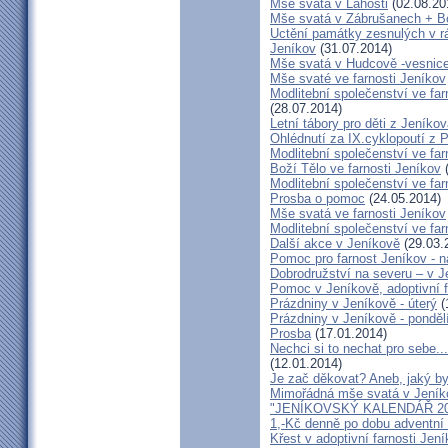
Mše svatá v Lahošti
(02.08.20
Mše svatá v Zábrušanech + B
Uctění památky zesnulých v rám
Jeníkov
(31.07.2014)
Mše svatá v Hudcově -vesnice 
Mše svaté ve farnosti Jeníkov
Modlitební společenství ve far
(28.07.2014)
Letní tábory pro děti z Jeníko
Ohlédnutí za IX.cyklopoutí z 
Modlitební společenství ve far
Boží Tělo ve farnosti Jeníkov
(
Modlitební společenství ve far
Prosba o pomoc
(24.05.2014)
Mše svatá ve farnosti Jeníkov
Modlitební společenství ve f
Další akce v Jeníkově
(29.03.
Pomoc pro farnost Jeníkov - 
Dobrodružství na severu – v 
Pomoc v Jeníkově, adoptivní 
Prázdniny v Jeníkově - úterý
(
Prázdniny v Jeníkově - ponděl
Prosba
(17.01.2014)
Nechci si to nechat pro sebe..
(12.01.2014)
Je zač děkovat? Aneb, jaký by
Mimořádná mše svatá v Jeník
"JENÍKOVSKÝ KALENDÁŘ 20
1,-Kč denně po dobu adventní
Křest v adoptivní farnosti Jen