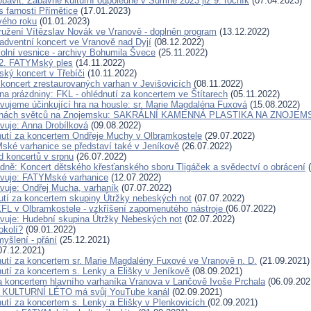
obavit: Zábavně kulturní odpoledne v Šumné 2023 již 9. ročník
(07.04.2023)
es farnosti Přímětice
(17.01.2023)
vého roku
(01.01.2023)
užení Vítězslav Novák ve Vranově - doplněn program
(13.12.2022)
adventní koncert ve Vranově nad Dyjí
(08.12.2022)
olní vesnice - archivy Bohumila Švece
(25.11.2022)
2. FATYMský ples
(14.11.2022)
ský koncert v Třebíči
(10.11.2022)
 koncert zrestaurovaných varhan v Jevišovicích
(08.11.2022)
a prázdniny: FKL - ohlédnutí za koncertem ve Štítarech
(05.11.2022)
vujeme účinkující hra na housle: sr. Marie Magdaléna Fuxová
(15.08.2022)
ochách světců na Znojemsku: SAKRÁLNÍ KAMENNÁ PLASTIKA NA ZNOJE
vuje: Anna Drobílková
(09.08.2022)
utí za koncertem Ondřeje Muchy v Olbramkostele
(29.07.2022)
ké varhanice se představí také v Jeníkově
(26.07.2022)
d koncertů v srpnu
(26.07.2022)
ně: Koncert dětského křesťanského sboru Tligáček a svědectví o obrácení
(
avuje: FATYMské varhanice
(12.07.2022)
vuje: Ondřej Mucha, varhaník
(07.07.2022)
tí za koncertem skupiny Útržky nebeských not
(07.07.2022)
KFL v Olbramkostele - vzkříšení zapomenutého nástroje
(06.07.2022)
vuje: Hudební skupina Útržky Nebeských not
(02.07.2022)
okolí?
(09.01.2022)
yšlení - přání
(25.12.2021)
07.12.2021)
utí za koncertem sr. Marie Magdalény Fuxové ve Vranově n. D.
(21.09.2021)
utí za koncertem s. Lenky a Elišky v Jeníkově
(08.09.2021)
a koncertem hlavního varhaníka Vranova v Lančově Ivoše Prchala
(06.09.202
KULTURNÍ LÉTO má svůj YouTube kanál
(02.09.2021)
utí za koncertem s. Lenky a Elišky v Plenkovicích
(02.09.2021)