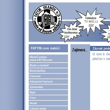
FATYM.com nabízí:
Zázrak jmé
O tom k čem
Hlavní strana
přečíst v n
www.FATYM.com
Bude a zveme!
Bohoslužby
Farnosti
Adoptivní farnost
Zpravodaj
Bylo
Foto
Hesla
Lidové misie