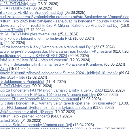
se 25. FATYMský ples
(23.01.2026)
5. FATYMský ples
(08.09.2025)
rt skupiny FURM ve Vranově nad Dyjí
(05.08.2025)
nutí za koncertem Symfonického orchestru města Boskovice ve Vranově nad
lturní léto 2025 bylo zahájeno - zahajovacím koncertem country kapely Kvě
ckové zamyšlení - recitál kněze P. Milana Těžkého ve Vranově nad Dyjí
(16.0
cert v Třebíči
(17.12.2024)
íží: 24. FATYMský ples zveme vás
(25.11.2024)
čný koncert letošního letního festivalu FKL
(15.08.2024)
je
(22.07.2024)
utí za koncertem Klárky Němcové ve Vranově nad Dyjí
(22.07.2024)
avujeme první protagonistku, která zahájí náš hudební FKL festival
(01.07.20
 multižánrový festival KEFASFEST 2024
(20.06.2024)
ké kulturní léto 2024 - přehled koncertů
(12.06.2024)
: První děkanátní piknik na náměstí v Moravském Krumlově.
(05.05.2024)
Volta
(15.04.2024)
obavit: Kulturně zábavné odpoledne v Šumné 2024 - jubilejní 10. ročník
(09.04
es 2024 - foto
(12.02.2024)
 v Jablonném v Podještědí
(11.01.2024)
3. FATYMský ples
(09.01.2024)
utí za koncertem FATYMských varhanic Elišky a Lenky 2023
(22.08.2023)
utí za koncertem P. Milana Těžkého ve Vranově nad Dyjí
(22.08.2023)
oncert FKL ve Vranově: Mezi anděly a múzami
(22.08.2023)
ujít další koncert FKL: Varhany ve Štítarech opět znějí při koncertech
(10.08
 ujít FKL koncert Světci mezi námi s kytarou a zpěvem
(01.08.2023)
ské varhanice v akci - již dnes
(19.07.2023)
lturní léto - přehled koncertů
(04.07.2023)
fasfest 2023
(04.06.2023)
p: kniha Sakrální památky Vranova nad Dyjí
(12.04.2023)