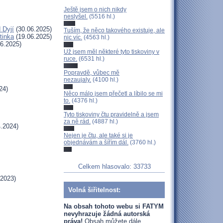
Ještě jsem o nich nikdy
neslyšel.
(5516 hl.)
 Dyjí
(30.06.2025)
Tuším, že něco takového existuje, ale
tinka
(19.06.2025)
nic víc.
(4563 hl.)
6.2025)
Už jsem měl některé tyto tiskoviny v
ruce.
(6531 hl.)
Popravdě, vůbec mě
nezaujaly.
(4100 hl.)
24)
Něco málo jsem přečetl a líbilo se mi
to.
(4376 hl.)
Tyto tiskoviny čtu pravidelně a jsem
za ně rád.
(4887 hl.)
.2024)
Nejen je čtu, ale také si je
objednávám a šířím dál.
(3760 hl.)
Celkem hlasovalo: 33733
.2023)
Volná šiřitelnost:
Na obsah tohoto webu si FATYM
nevyhrazuje žádná autorská
práva!
Obsah můžete dále