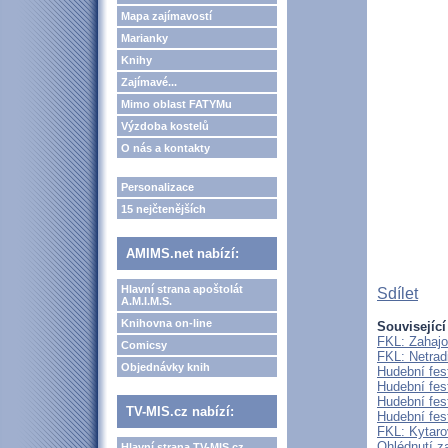
Mapa zajímavostí
Marianky
Knihy
Zajímavé...
Mimo oblast FATYMu
Výzdoba kostelů
O nás a kontakty
Personalizace
15 nejčtenějších
AMIMS.net nabízí:
Hlavní strana apoštolát
Sdílet
A.M.I.M.S.
Knihovna on-line
Související
FKL: Zahajo
Comicsy
FKL: Netrad
Objednávky knih
Hudební fes
Hudební fes
Hudební fes
TV-MIS.cz nabízí:
Hudební fes
FKL: Kytaro
Ohlédnutí 
Hlavní strana TV-MIS.cz