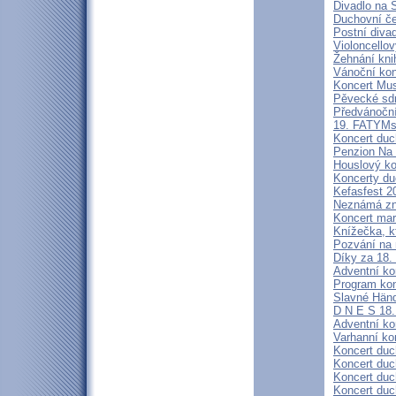
Divadlo na 
Duchovní če
Postní diva
Violoncello
Žehnání kni
Vánoční kon
Koncert Mus
Pěvecké sdr
Předvánoční
19. FATYMs
Koncert duc
Penzion Na
Houslový ko
Koncerty du
Kefasfest 2
Neznámá zn
Koncert mar
Knížečka, kt
Pozvání na
Díky za 18
Adventní ko
Program ko
Slavné Händ
D N E S 1
Adventní ko
Varhanní ko
Koncert duc
Koncert duc
Koncert duc
Koncert duc