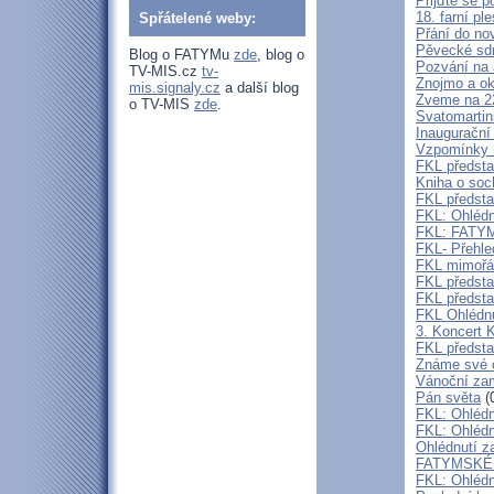
Přijďte se p
18. farní pl
Spřátelené weby:
Přání do no
Pěvecké sdr
Blog o FATYMu
zde
, blog o
Pozvání na 
TV-MIS.cz
tv-
Znojmo a ok
mis.signaly.cz
a další blog
Zveme na 2
o TV-MIS
zde
.
Svatomartin
Inaugurační
Vzpomínky n
FKL předsta
Kniha o s
FKL předsta
FKL: Ohlédn
FKL: FATYMs
FKL- Přehle
FKL mimořád
FKL předst
FKL předsta
FKL Ohlédnu
3. Koncert 
FKL předsta
Známe své 
Vánoční zam
Pán světa
(
FKL: Ohlédn
FKL: Ohlédn
Ohlédnutí z
FATYMSKÉ 
FKL: Ohlédn