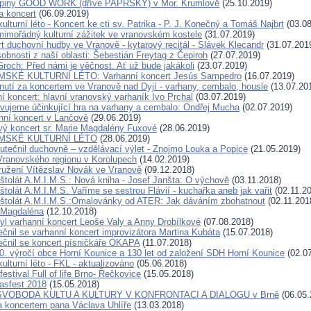
upiny GOOD WORK (dříve PAPRSKY) v Mor. Krumlově
(25.10.2019)
a koncert
(06.09.2019)
turní léto - Koncert ke cti sv. Patrika - P. J. Konečný a Tomáš Najbrt
(03.08
mimořádný kulturní zážitek ve vranovském kostele
(31.07.2019)
t duchovní hudby ve Vranově - kytarový recitál - Slávek Klecandr
(31.07.201
bnosti z naší oblasti: Šebestián Freytag z Čepiroh
(27.07.2019)
Groch: Před námi je věčnost. Ať už bude jakákoli
(23.07.2019)
MSKÉ KULTURNÍ LÉTO: Varhanní koncert Jesús Sampedro
(16.07.2019)
nutí za koncertem ve Vranově nad Dyjí - varhany, cembalo, housle
(13.07.20
í koncert: hlavní vranovský varhaník Ivo Prchal
(03.07.2019)
vujeme účinkující hra na varhany a cembalo: Ondřej Mucha
(02.07.2019)
nní koncert v Lančově
(29.06.2019)
ý koncert sr. Marie Magdalény Fuxové
(28.06.2019)
YMSKÉ KULTURNÍ LÉTO
(28.06.2019)
utečnil duchovně – vzdělávací výlet - Znojmo Louka a Popice
(21.05.2019)
ranovského regionu v Korolupech
(14.02.2019)
užení Vítězslav Novák ve Vranově
(09.12.2018)
štolát A.M.I.M.S.: Nová kniha - Josef Janšta: O výchově
(03.11.2018)
tolát A.M.I.M.S. Vaříme se sestrou Flávií - kuchařka aneb jak vařit
(02.11.2
štolát A.M.I.M.S.:Omalovánky od ATER: Jak dáváním zbohatnout
(02.11.201
 Magdaléna
(12.10.2018)
byl varhanní koncert Leoše Valy a Anny Drobílkové
(07.08.2018)
ečnil se varhanní koncert improvizátora Martina Kubáta
(15.07.2018)
ečnil se koncert písničkáře OKAPA
(11.07.2018)
0. výročí obce Horní Kounice a 130 let od založení SDH Horní Kounice
(02.07
lturní léto - FKL - aktualizováno
(05.06.2018)
estival Full of life Brno- Řečkovice
(15.05.2018)
fasfest 2018
(15.05.2018)
 SVOBODA KULTU A KULTURY V KONFRONTACI A DIALOGU v Brně
(06.05.
a koncertem pana Václava Uhlíře
(13.03.2018)