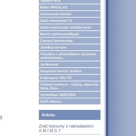
Televize NOE
Rádio PROGLAS
Internetová televize
Další internetové TV
Svatá země Izrael, virtuální pouť
Matice cyrilometodějská
Časopis Immaculata
JukeBox on-line
TémaBox s přednáškami, kázáními,
audioknihami...
Jeníkov.net
Adoptivní farnost Jeníkov
Kolpingovo dílo ČR
Církevní restituce - otázky, odpovědi,
fakta, čísla....
Vyhledávač ABECEDA
Další odkazy...
Anketa:
6)
Znáš tiskoviny z nakladatelství
A.M.I.M.S.?