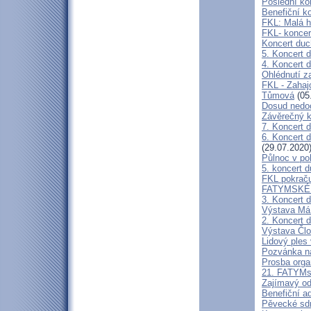
Poslední ko
Benefiční k
FKL: Malá h
FKL- koncer
Koncert duc
5. Koncert 
4. Koncert 
Ohlédnutí z
FKL - Zahaj
Tůmová
(05
Dosud nedoc
Závěrečný k
7. Koncert 
6. Koncert 
(29.07.2020
Půlnoc v po
5. koncert 
FKL pokraču
FATYMSKÉ K
3. Koncert 
Výstava Má 
2. Koncert 
Výstava Člo
Lidový ples 
Pozvánka na
Prosba org
21. FATYMs
Zajímavý o
Benefiční a
Pěvecké sdr