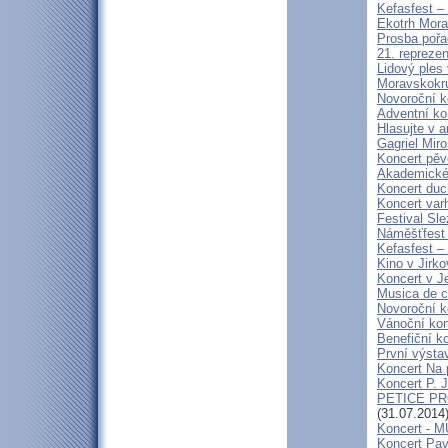
Kefasfest –
Ekotrh Mora
Prosba poř
21. repreze
Lidový ples
Moravskokru
Novoroční k
Adventní kon
Hlasujte v a
Gagriel Miro
Koncert pěv
Akademické 
Koncert duc
Koncert var
Festival Sle
Náměšťfest
Kefasfest –
Kino v Jirko
Koncert v J
Musica de 
Novoroční 
Vánoční kon
Benefiční k
První výsta
Koncert Na 
Koncert P. 
PETICE PR
(31.07.2014
Koncert - 
Koncert Pav