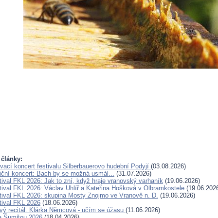
 články:
vací koncert festivalu Silberbauerovo hudební Podyjí
(03.08.2026)
iční koncert: Bach by se možná usmál...
(31.07.2026)
tival FKL 2026: Jak to zní, když hraje vranovský varhaník
(19.06.2026)
tival FKL 2026: Václav Uhlíř a Kateřina Hošková v Olbramkostele
(19.06.202
tival FKL 2026: skupina Mosty Znojmo ve Vranově n. D.
(19.06.2026)
tival FKL 2026
(18.06.2026)
vý recitál: Klárka Němcová - učím se úžasu
(11.06.2026)
za Šumšou 2026
(18.04.2026)