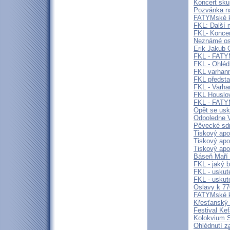
Koncert sk
Pozvánka n
FATYMské kul
FKL: Další 
FKL- Koncer
Neznámé oso
Erik Jakub 
FKL - FATY
FKL - Ohléd
FKL varhann
FKL předsta
FKL - Varha
FKL Houslov
FKL - FAT
Opět se usk
Odpoledne V
Pěvecké sdr
Tiskový apo
Tiskový apoš
Tiskový apo
Báseň Maří
FKL - jaký 
FKL - uskut
FKL - uskut
Oslavy k 77
FATYMské ku
Křesťanský f
Festival Ke
Kolokvium
Ohlédnutí z