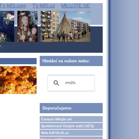
TV-MIS.com
TV-MIS.cz
MILUJTE.SE
Hledání na našem webu:
Doporučujeme:
Časopis Milujte se!
Společenství čistých srdcí (SČS)
Web KATOLIK.cz