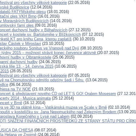
 festival pro všechny věkové kategorie
(22.05.2016)
vské Budějovice
(12.04.2016)
adatelů FATYMského plesu
(18.01.2016)
ntační ples VKH Brno
(16.01.2016)
 v Moravských Budějovicích
(14.01.2016)
mlovský farní ples
(09.01.2016)
oncert duchovní hudby v Běhařovicích
(27.12.2015)
cert v kostele sv. Bartoloměje v Blížkovicích
(07.12.2015)
nketě KT pro knihu Cena, kterou zaplatíš
(30.10.2015)
slav Částek v Miroslavi
(23.10.2015)
eckého souboru Sonitus ve Vranově nad Dyjí
(08.10.2015)
týdny 2015 – možnost strávit konec července aktivně
(20.07.2015)
hovní hudby v Olbramkostele
(25.06.2015)
hanní duchovní hudby
(24.06.2015)
zská lilie 13. - 14. června 2015
(10.06.2015)
 2015
(28.05.2015)
 festival pro všechny věkové kategorie
(07.05.2015)
vě na Chomutovsku odmítlo odstíny šedi i Šifru.
(13.04.2015)
edlce
(06.04.2015)
chiesa na TV NOE
(21.03.2015)
koncert & představení nového CD od LET´S GO! Oralem Mosesem
(27.12.201
certy 2014 - Musica animata
(25.12.2014)
oncert v Brně
(16.12.2014)
va ve 3D na plátně kina – Vatikánská muzea ve Scale v Brně
(02.10.2014)
poušti v kostelíčku sv. Jana Nepomuckého nad Železným Brodem
(13.09.201
Jaroslava Konečného v Lysé nad Labem
(02.09.2014)
OTI SNÍŽENÍ FINANČNÍCH PROSTŘEDKŮ ZE STRANY STÁTU PRO CÍRK
)
MUSICA DA CHIESA
(08.07.2014)
la Helana ve Znojmě
(24.06.2014)