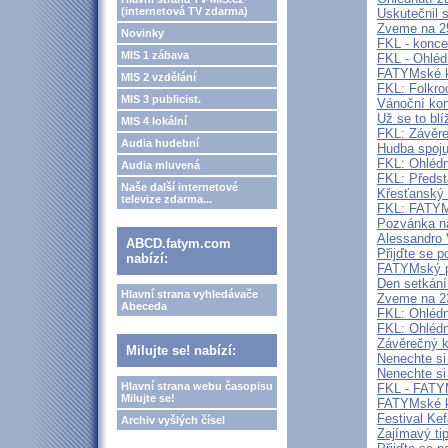
(internetová TV zdarma)
Uskutečnil 
Zveme na 2
Novinky
FKL - konce
MIS 1 zábava
FKL - Ohléd
FATYMské ku
MIS 2 vzdělání
FKL: Folkro
MIS 3 publicist.
Vánoční kon
Už se to bl
MIS 4 lokální
FKL: Závěre
Audia hudební
Hudba spoju
FKL: Ohlédn
Audia mluvená
FKL: Předst
Naše další internetové
Křesťanský
televize zdarma...
FKL: FATYMs
Pozvánka na
Alessandro 
ABCD.fatym.com
Přijďte se p
nabízí:
FATYMský pl
Den setkání
Hlavní strana vyhledávače
Zveme na 2
Abeceda
FKL: Ohlédn
FKL: Ohlédn
Závěrečný k
Milujte se! nabízí:
Nenechte si 
Nenechte si
Hlavní strana webu časopisu
FKL - FATYM
Milujte se!
FATYMské ku
Festival Ke
Archiv vyšlých čísel
Zajímavý ti