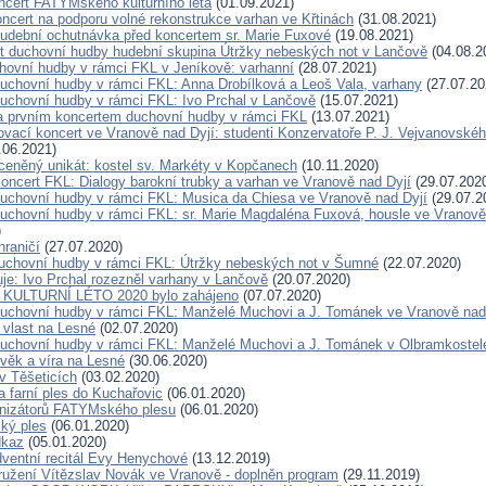
ncert FATYMského kulturního léta
(01.09.2021)
oncert na podporu volné rekonstrukce varhan ve Křtinách
(31.08.2021)
udební ochutnávka před koncertem sr. Marie Fuxové
(19.08.2021)
t duchovní hudby hudební skupina Útržky nebeských not v Lančově
(04.08.2
hovní hudby v rámci FKL v Jeníkově: varhanní
(28.07.2021)
duchovní hudby v rámci FKL: Anna Drobílková a Leoš Vala, varhany
(27.07.20
duchovní hudby v rámci FKL: Ivo Prchal v Lančově
(15.07.2021)
a prvním koncertem duchovní hudby v rámci FKL
(13.07.2021)
ovací koncert ve Vranově nad Dyjí: studenti Konzervatoře P. J. Vejvanovské
.06.2021)
eněný unikát: kostel sv. Markéty v Kopčanech
(10.11.2020)
oncert FKL: Dialogy barokní trubky a varhan ve Vranově nad Dyjí
(29.07.202
duchovní hudby v rámci FKL: Musica da Chiesa ve Vranově nad Dyjí
(29.07.2
duchovní hudby v rámci FKL: sr. Marie Magdaléna Fuxová, housle ve Vranově
)
hraničí
(27.07.2020)
duchovní hudby v rámci FKL: Útržky nebeských not v Šumné
(22.07.2020)
je: Ivo Prchal rozezněl varhany v Lančově
(20.07.2020)
ULTURNÍ LÉTO 2020 bylo zahájeno
(07.07.2020)
duchovní hudby v rámci FKL: Manželé Muchovi a J. Tománek ve Vranově nad
vlast na Lesné
(02.07.2020)
duchovní hudby v rámci FKL: Manželé Muchovi a J. Tománek v Olbramkostel
věk a víra na Lesné
(30.06.2020)
v Těšeticích
(03.02.2020)
 farní ples do Kuchařovic
(06.01.2020)
anizátorů FATYMského plesu
(06.01.2020)
ký ples
(06.01.2020)
dkaz
(05.01.2020)
dventní recitál Evy Henychové
(13.12.2019)
užení Vítězslav Novák ve Vranově - doplněn program
(29.11.2019)