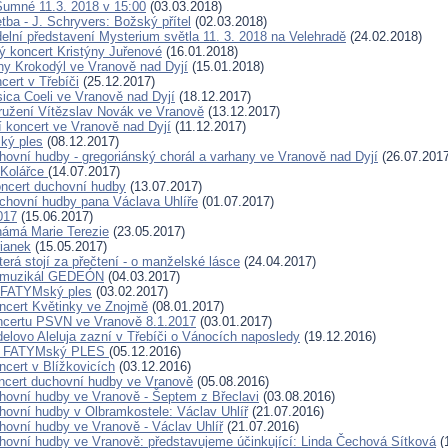
Šumné 11.3. 2018 v 15:00
(03.03.2018)
tba - J. Schryvers: Božský přítel
(02.03.2018)
delní představení Mysterium světla 11. 3. 2018 na Velehradě
(24.02.2018)
vý koncert Kristýny Juřenové
(16.01.2018)
hy Krokodýl ve Vranově nad Dyjí
(15.01.2018)
cert v Třebíči
(25.12.2017)
ica Coeli ve Vranově nad Dyjí
(18.12.2017)
užení Vítězslav Novák ve Vranově
(13.12.2017)
 koncert ve Vranově nad Dyjí
(11.12.2017)
ký ples
(08.12.2017)
hovní hudby - gregoriánský chorál a varhany ve Vranově nad Dyjí
(26.07.2017
 Kolářce
(14.07.2017)
ncert duchovní hudby
(13.07.2017)
chovní hudby pana Václava Uhlíře
(01.07.2017)
017
(15.06.2017)
ámá Marie Terezie
(23.05.2017)
ianek
(15.05.2017)
erá stojí za přečtení - o manželské lásce
(24.04.2017)
 muzikál GEDEÓN
(04.03.2017)
. FATYMský ples
(03.02.2017)
ncert Květinky ve Znojmě
(08.01.2017)
ncertu PSVN ve Vranově 8.1.2017
(03.01.2017)
elovo Aleluja zazní v Třebíči o Vánocích naposledy
(19.12.2016)
8. FATYMský PLES
(05.12.2016)
ncert v Blížkovicích
(03.12.2016)
ncert duchovní hudby ve Vranově
(05.08.2016)
hovní hudby ve Vranově - Šeptem z Břeclavi
(03.08.2016)
hovní hudby v Olbramkostele: Václav Uhlíř
(21.07.2016)
hovní hudby ve Vranově - Václav Uhlíř
(21.07.2016)
hovní hudby ve Vranově: představujeme účinkující: Linda Čechová Sítková
(