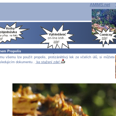
AMIMS.net
nem Propolis
u všemu lze použít propolis, protizánětlivý lek ze včelích úlů, si můžete
ásledujicím dokumentu...
ke stažení zde!