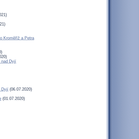
021)
21)
ho Kroměříž a Petra
0)
020)
 nad Dyjí
 Dyjí
(06.07.2020)
e
(01.07.2020)