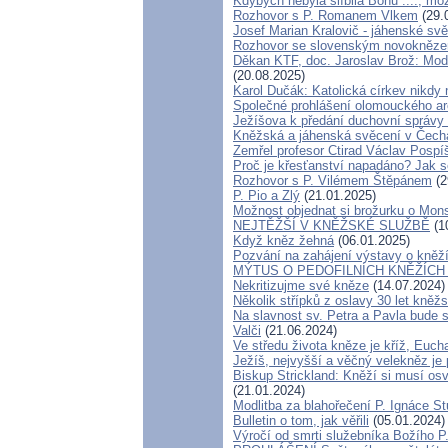
Kdybych nebyla slíbila Bohu ...., mo
Rozhovor s P. Romanem Vlkem
(29.
Josef Marian Kralovič - jáhenské sv
Rozhovor se slovenským novokněz
Děkan KTF, doc. Jaroslav Brož: Modl
(20.08.2025)
Karol Dučák: Katolická církev nikdy 
Společné prohlášení olomouckého ar
Ježíšova k předání duchovní správy
Kněžská a jáhenská svěcení v Čech
Zemřel profesor Ctirad Václav Pospíš
Proč je křesťanství napadáno? Jak s
Rozhovor s P. Vilémem Štěpánem
(2
P. Pio a Zlý
(21.01.2025)
Možnost objednat si brožurku o Mons
NEJTĚŽŠÍ V KNĚŽSKÉ SLUŽBĚ
(1
Když kněz žehná
(06.01.2025)
Pozvání na zahájení výstavy o kněží
MÝTUS O PEDOFILNÍCH KNĚŽÍCH - 1
Nekritizujme své kněze
(14.07.2024)
Několik střípků z oslavy 30 let kněž
Na slavnost sv. Petra a Pavla bude 
Valči
(21.06.2024)
Ve středu života kněze je kříž, Euch
Ježíš, nejvyšší a věčný velekněz je
Biskup Strickland: Kněží si musí osvo
(21.01.2024)
Modlitba za blahořečení P. Ignáce 
Bulletin o tom, jak věřili
(05.01.2024)
Výročí od smrti služebníka Božího 