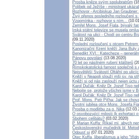
Prosba kněze svým spolubratrům
(18
Polibek od Ježíše - ministrant ukáza
Rozhovor - Arcibiskup Jan Graubner:
Živý přenos posledního rozloučení s 
Vzpomínka - rozhovor s ním...
(10.0
Zemřel Mons. Josef Fiala, bývalý far
Irská státní televize se musela oml
Svátost na ulici - Chodí po centru Br
(09.11.2020)
Poslední rozloučení s otcem Petrem
Kanonizační řízení kněží Jana Buly 
Benedikt XVI.: Katecheze – generáln
Pánovu povolání
(13.08.2020)
70 let po násilném rušení klášterů
(20
Římskokatolická farnost společně s o
Nejsvětější Svátostí Oltářní po ulicí
Kněží v Neapoli slouží mši sv. na stř
Kněží si od nás zaslouží nejen úctu a
Karol Dučák: Kněz Dr. Jozef Tiso neb
Nebojte se, protože všichni jsme v 
Karol Dučák: Kněz Dr. Jozef Tiso neb
Prof. Mons. Petr Piťha: Jak se chov
Životní jubilea otce Mons. Josefa Fia
Prosba o modlitbu za o. Nika
(12.03.
O osvobozující milosti (k exhortaci 
Sbohem celibátu?
(03.02.2020)
P. Marian Kuffa: Říkají mi, abych neml
Československý mučedník bl. Metod
Odpusť si
(07.01.2020)
Otec Kuffa, liberalismus a jeho "třídn