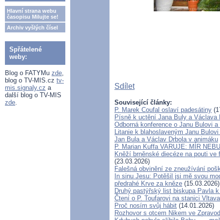
Hlavní strana webu
časopisu Milujte se!
Archiv vyšlých čísel
Spřátelené
weby:
Blog o FATYMu
zde
,
blog o TV-MIS.cz
tv-
Sdílet
mis.signaly.cz
a
další blog o TV-MIS
zde
.
Související články:
P. Marek Coufal oslaví padesátiny
(1
Písně k uctění Jana Buly a Václava 
Odborná konference o Janu Bulovi a 
Litanie k blahoslaveným Janu Bulovi
Jan Bula a Václav Drbola v animáku
P. Marian Kuffa VARUJE: MÍR NEBUD
Kněží brněnské diecéze na pouti ve 
(23.03.2026)
Falešná obvinění ze zneužívání pošk
In sinu Jesu: Potěšil jsi mě svou
předrahé Krve za kněze
(15.03.2026)
Druhý pastýřský list biskupa Pavla k
Čtení o P. Toufarovi na stanici Vltava
Proč nosím svůj hábit
(14.01.2026)
Rozhovor s otcem Nikem ve Zpravod