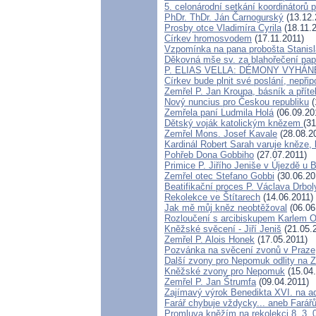
5. celonárodní setkání koordinátorů 
PhDr. ThDr. Ján Čarnogurský
(13.12.
Prosby otce Vladimíra Cyrila
(18.11.
Církev hromosvodem
(17.11.2011)
Vzpomínka na pana probošta Stanis
Děkovná mše sv. za blahořečení pape
P. ELIAS VELLA: DÉMONY VYHÁN
Církev bude plnit své poslání, nepři
Zemřel P. Jan Kroupa, básník a příte
Nový nuncius pro Českou republiku
(
Zemřela paní Ludmila Holá
(06.09.20
Dětský voják katolickým knězem
(31
Zemřel Mons. Josef Kavale
(28.08.2
Kardinál Robert Sarah varuje kněze, 
Pohřeb Dona Gobbiho
(27.07.2011)
Primice P. Jiřího Jeniše v Újezdě u 
Zemřel otec Stefano Gobbi
(30.06.20
Beatifikační proces P. Václava Drbo
Rekolekce ve Štítarech
(14.06.2011)
Jak mě můj kněz neobtěžoval
(06.06
Rozloučení s arcibiskupem Karlem
Kněžské svěcení - Jiří Jeniš
(21.05.
Zemřel P. Alois Honek
(17.05.2011)
Pozvánka na svěcení zvonů v Praze
Další zvony pro Nepomuk odlity na Z
Kněžské zvony pro Nepomuk
(15.04.
Zemřel P. Jan Štrumfa
(09.04.2011)
Zajímavý výrok Benedikta XVI. na a
Farář chybuje vždycky... aneb Far
Promluva kněžím na rekolekci 8. 3. 