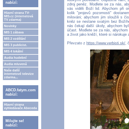
nabízí:
zdroj peněz. Modlete se za nás, ab
vás viděli Boží lid. Abychom při o
kolik "projevů pozornosti" dostaneme
Hlavní strana TV-
MIS.cz (internetová
milováni; abychom jim sloužili s č
TV zdarma)
kněz se nestane svatým bez Božího
nás čekají další úkoly, abychom byl
Novinky
účast. Modlete se za nás, abychom n
MIS 1 zábava
a život jako kněží, které si nárokuj
MIS 2 vzdělání
Převzato z
https://www.verbisti.sk/
, 
MIS 3 publicist.
MIS 4 lokální
Audia hudební
Audia mluvená
Naše další
internetové televize
zdarma...
ABCD.fatym.com
nabízí:
Hlavní strana
vyhledávače Abeceda
Milujte se!
nabízí: