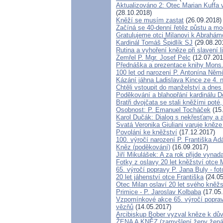
Aktualizováno 2: Otec Marian Kuffa 
(28.10.2018)
Kněží se musím zastat
(26.09.2018)
Začíná se 40-denní řetěz půstu a mo
Gratulujeme otci Milanovi k Abrahá
Kardinál Tomáš Špidlík SJ
(29.08.20
Rutina a vyhoření kněze při slavení li
Zemřel P. Mgr. Josef Pelc
(12.07.201
Přednáška a prezentace knihy Mons. 
100 let od narození P. Antonína Ně
Kázání jáhna Ladislava Kince ze 4. 
Chtěli vstoupit do manželství a dnes 
Poděkování a blahopřání kardinálu 
Bratři dvojčata se stali kněžími poté,
Osobnost: P. Emanuel Tocháček
(15
Karol Dučák: Dialog s nekřesťany a 
Svatá Veronika Giuliani varuje kněz
Povolání ke kněžství
(17.12.2017)
100. výročí narození P. Františka A
Kněz (poděkování)
(16.09.2017)
Jiří Mikulášek: A za rok přijde vynada
Fotky z oslavy 20 let kněžství otce 
65. výročí popravy P. Jana Buly - f
20 let jáhenství otce Františka
(24.05
Otec Milan oslaví 20 let svého kněžs
Primice - P. Jaroslav Kolbaba
(17.05
Vzpomínkové akce 65. výročí popravy
vězňů
(14.05.2017)
Arcibiskup Bober vyzval kněze k dův
ŽENA A KNĚZ (zamyšlení ženy žen