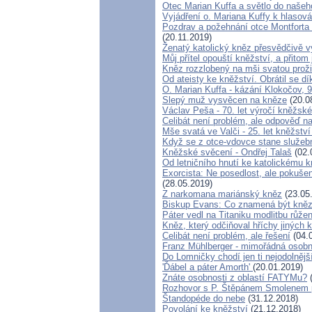
Otec Marian Kuffa a světlo do našeh
Vyjádření o. Mariana Kuffy k hlasov
Pozdrav a požehnání otce Montforta 
(20.11.2019)
Ženatý katolický kněz přesvědčivě vy
Můj přítel opouští kněžství, a přito
Kněz rozzlobený na mši svatou proži
Od ateisty ke kněžství. Obrátil se dí
O. Marian Kuffa - kázání Klokočov, 
Slepý muž vysvěcen na kněze
(20.0
Václav Peša - 70. let výročí kněžs
Celibát není problém, ale odpověď n
Mše svatá ve Valči - 25. let kněžstv
Když se z otce-vdovce stane služebn
Kněžské svěcení - Ondřej Talaš
(02.
Od letničního hnutí ke katolickému k
Exorcista: Ne posedlost, ale pokuše
(28.05.2019)
Z narkomana mariánský kněz
(23.05
Biskup Evans: Co znamená být kně
Páter vedl na Titaniku modlitbu růže
Kněz, který odčiňoval hříchy jiných 
Celibát není problém, ale řešení
(04.
Franz Mühlberger - mimořádná osobno
Do Lomničky chodí jen ti nejodolnějš
'Ďábel a páter Amorth'
(20.01.2019)
Znáte osobnosti z oblastí FATYMu?
(
Rozhovor s P. Štěpánem Smolenem p
Štandopéde do nebe
(31.12.2018)
Povolání ke kněžství
(21.12.2018)