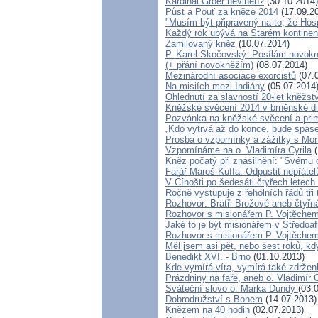
Kardinál Groer nevinen?
(30.10.2014)
Půst a Pouť za kněze 2014
(17.09.2
"Musím být připravený na to, že Hos
Každý rok ubývá na Starém kontinent
Zamilovaný kněz
(10.07.2014)
P. Karel Skočovský: Posílám novok
(+ přání novokněžím)
(08.07.2014)
Mezinárodní asociace exorcistů
(07.
Na misiích mezi Indiány
(05.07.2014
Ohlednutí za slavností 20-let kněžst
Kněžské svěcení 2014 v brněnské die
Pozvánka na kněžské svěcení a prim
„Kdo vytrvá až do konce, bude spase
Prosba o vzpomínky a zážitky s Mo
Vzpomínáme na o. Vladimíra Cyrila
(
Kněz počatý při znásilnění: "Svému o
Farář Maroš Kuffa: Odpustit nepřátel
V Číhošti po šedesáti čtyřech letec
Ročně vystupuje z řeholních řádů tři 
Rozhovor: Bratři Brožové aneb čtyřn
Rozhovor s misionářem P. Vojtěchem
Jaké to je být misionářem v Středoaf
Rozhovor s misionářem P. Vojtěchem
Měl jsem asi pět, nebo šest roků, kdy
Benedikt XVI. - Brno
(01.10.2013)
Kde vymírá víra, vymírá také zdrženl
Prázdniny na faře, aneb o. Vladimír 
Sváteční slovo o. Marka Dundy
(03.
Dobrodružství s Bohem
(14.07.2013)
Knězem na 40 hodin
(02.07.2013)