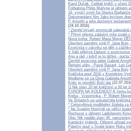
Karol Dučák: Celibát kněží v učení 
Fotbalista Philip Mulryne je jáhnem
16. výročí smrti fra Slavka Barbarić
Dokumentární film Jako bychom dnes
P. Amorth a jeho duchovní testament
(24.10.2016)
* Zemřel bývalý provinciál salesián
* Přímý přenos zádušní mše svaté v
Nová kniha: Robert Maria Mayer 
Otevření pamětní síně P. Jana Buly 
Exorcista v zácviku se dělí o zážit
V Itálii přibývá žádostí o exorcismus
Ano a rád, i když je to těžké - pocta
Zemřel exorcista páter Gabriel Amort
Řeholní sliby - Pavel Baxant, Leo Ga
Otevření pamětní síně P. Jana Buly
(
Kněžská pouť 2016 v Kostelním Vyd
Modleme se za Dona Gabriela Amort
Kněz je největší Boží dar
(22.07.201
O.Nik slaví 20 let kněžství a 50 let ž
EVROPA NA KOLENOU? K čemu kultu
Kniha - Vzpomínka - P. Robert Maye
Ve Štítarech se uskutečnila kněžská
* Celosvětová modlitební štafeta za 
* Na Svatém Hostýně se věřící budo
Rozhovor s jáhnem Ladislavem Kin
Otec Nik nadále slaví 45. narozeniny
Katolický týdeník: Otřesný případ zne
Páteční pouť u Svaté brány Roku mi
Popularita ďábelských her roste. Exor