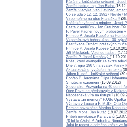
Kázání z kněžského svěcení - Jose
Zemřel biskup Ing. Jan Blaha
(15.12
Zemřel vladyka Ivan Ljavinec, emeri
Co se událo 12. 12. 1992? Nevíte
Vzpomeňme na otce Františka!!!
(28.
Kněžské svěcení a primice - Josef 
Cesta k andělům - Jan Graubner
(09.
P. Pavel Pacner novým proboštem v
Primice P. Josefa Kubeše na Humber
Vzpomínková bohoslužba - 30. výroč
Beatifikace Čtrnácti pražských mučed
Primice P. Josefa Kubeše
(18.10.201
Jiří Mikulášek: Vejdi do radosti
(17.1
Zemřel P. Josef Krchňavý
(11.10.201
Kněz, který evangelizuje skrze tel
Dne 7. října 1987, na svátek Panny M
Aktualizováno, vyjádření historika
(06
Jáhen Kubeš - kněžské svěcení
(30.
Pohřeb P. Jeronýma Filipa Hofmanna
Smuteční oznámení
(15.09.2012)
Slovensko: Pozvánka na 40-denní ře
Otec Pavel se představuje v Klokote
Náboženská víra na ústupu?
(10.09.
Výstava ,,in memory" P.Otto Opálka
Výstava v Louce a P. MUDr. Otto Op
Primice novokněze Martina Kohoutk
Zemřel Mons. Jan Kutáč
(18.07.2012
Příběh novokněze Karla Janů
(18.07
70 let kněžství P. Antonína Němčansk
Jaká je radost a odměna kněze ve fa