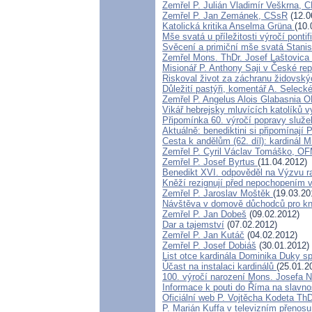
Zemřel P. Julián Vladimír Veškrna,
Zemřel P. Jan Zemánek, CSsR
(12.0
Katolická kritika Anselma Grüna
(10.
Mše svatá u příležitosti výročí pont
Svěcení a primiční mše svatá Stanis
Zemřel Mons. ThDr. Josef Laštovica
Misionář P. Anthony Saji v České rep
Riskoval život za záchranu židovský
Důležití pastýři, komentář A. Seleck
Zemřel P. Angelus Alois Glabasnia 
Vikář hebrejsky mluvících katolíků v
Připomínka 60. výročí popravy služe
Aktuálně: benediktini si připomínají 
Cesta k andělům (62. díl): kardinál M
Zemřel P. Cyril Václav Tomáško, O
Zemřel P. Josef Byrtus
(11.04.2012)
Benedikt XVI. odpověděl na Výzvu r
Kněží rezignují před nepochopením 
Zemřel P. Jaroslav Moštěk
(19.03.20
Návštěva v domově důchodců pro k
Zemřel P. Jan Dobeš
(09.02.2012)
Dar a tajemství
(07.02.2012)
Zemřel P. Jan Kutáč
(04.02.2012)
Zemřel P. Josef Dobiáš
(30.01.2012)
List otce kardinála Dominika Duky 
Účast na instalaci kardinálů
(25.01.2
100. výročí narození Mons. Josefa N
Informace k pouti do Říma na slavn
Oficiální web P. Vojtěcha Kodeta Th
P. Marián Kuffa v televizním přenosu