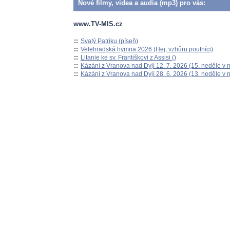
Nové filmy, videa a audia (mp3) pro vás:
www.TV-MIS.cz
::
Svatý Patriku (píseň)
::
Velehradská hymna 2026 (Hej, vzhůru poutníci)
::
Litanie ke sv. Františkovi z Assisi ()
::
Kázání z Vranova nad Dyjí 12. 7. 2026 (15. neděle v 
::
Kázání z Vranova nad Dyjí 28. 6. 2026 (13. neděle v 