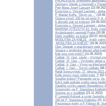
PROHLÁŠENÍ Světového apoštolátu
Zajímavý článek o misionáři v Parag
Petr Maria Josef Cassant
(22.09.202
Exorcista o. Vincent Lampert - úloha 
P. Marián Kuffa: "Divím se..."
(19.09
Oslava výročí 100 let od úmrtí P. A. 
6 důvodů stát se knězem
(10.09.202
Exorcista o. Vincent Lampert - úloha 
MARIINA VÍTĚZSTVÍ 61: Kněz vypráví
Arcibiskupský seminář Praha
(20.08.
Další modlitby za kněze
(03.07.2023
MODLITBA ZA KNĚZE - kněží velmi p
„MODLITBA ZA KNĚZE“
(18.06.2023
Otec Deepak o prázdninách opět na
Situace v brněnské diecézi před kn
Kde jsou moji kněží?
(11.05.2023)
Celibát, IV. část, závěr – Východ zna
Celibát, III. část – Východní obřad a 
Celibát, II. část – Vývoj na křesťa
Celibát, I. část – Smysl celibátu
(06.
Rafał Soroczyński: 27. března 202
Kolik emocí musí sdílet kněz ?!
(02.
Soudíte kněze? Pamatujte na to, ž
Když opět potkáte svého pana faráře
Zapálíte svíčku papeži Benediktovi 
Vzpomínky na P. Stanislava Krátkéh
Spojme se v modlitbě
(23.11.2022)
P. Leopold Kolísek a vznik českého o
100 let P. Stanislava Krátkého
(21.11
Prezentace knihy o P. Filipovi M. Sta