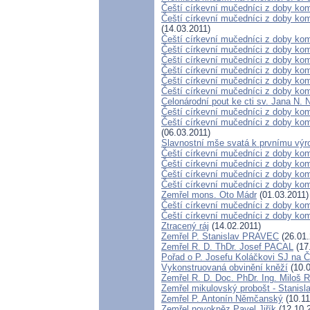
Čeští církevní mučedníci z doby kom
Čeští církevní mučedníci z doby kom
(14.03.2011)
Čeští církevní mučedníci z doby komu
Čeští církevní mučedníci z doby komu
Čeští církevní mučedníci z doby kom
Čeští církevní mučedníci z doby kom
Čeští církevní mučedníci z doby komu
Čeští církevní mučedníci z doby komu
Celonárodní pout ke cti sv. Jana N.
Čeští církevní mučedníci z doby komu
Čeští církevní mučedníci z doby kom
(06.03.2011)
Slavnostní mše svatá k prvnímu výro
Čeští církevní mučedníci z doby kom
Čeští církevní mučedníci z doby kom
Čeští církevní mučedníci z doby komu
Čeští církevní mučedníci z doby kom
Zemřel mons. Oto Mádr
(01.03.2011)
Čeští církevní mučedníci z doby komu
Čeští církevní mučedníci z doby ko
Ztracený ráj
(14.02.2011)
Zemřel P. Stanislav PRAVEC
(26.01.
Zemřel R. D. ThDr. Josef PACAL
(17
Pořad o P. Josefu Koláčkovi SJ na 
Vykonstruovaná obvinění kněží
(10.0
Zemřel R. D. Doc. PhDr. Ing. Miloš
Zemřel mikulovský probošt - Stanisl
Zemřel P. Antonín Němčanský
(10.11
Zemřel novokněz Pavel Jiřík
(12.10.