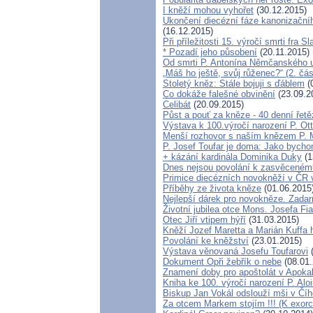
I kněží mohou vyhořet
(30.12.2015)
Ukončení diecézní fáze kanonizačníh
(16.12.2015)
Při příležitosti 15. výročí smrti fra S
* Pozadí jeho působení
(20.11.2015)
Od smrti P. Antonína Němčanského ub
„Máš ho ještě, svůj růženec?“ (2. čá
Stoletý kněz: Stále bojuji s ďáblem
(
Co dokáže falešné obvinění
(23.09.2
Celibát
(20.09.2015)
Půst a pouť za kněze - 40 denní řet
Výstava k 100.výročí narození P. Ot
Menší rozhovor s naším knězem P.
P. Josef Toufar je doma: Jako bycho
+ kázání kardinála Dominika Duky
(1
Dnes nejsou povolání k zasvěceném
Primice diecézních novokněží v ČR 
Příběhy ze života kněze
(01.06.2015
Nejlepší dárek pro novokněze. Zada
Životní jubilea otce Mons. Josefa Fia
Otec Jiří vtipem hýří
(31.03.2015)
Kněží Jozef Maretta a Marián Kuffa h
Povolání ke kněžství
(23.01.2015)
Výstava věnovaná Josefu Toufarovi
(
Dokument Opři žebřík o nebe
(08.01.
Znamení doby pro apoštolát v Apoka
Kniha ke 100. výročí narození P. Alo
Biskup Jan Vokál odslouží mši v Číh
Za otcem Markem stojím !!! (K exor