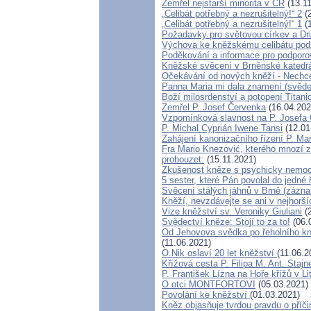
Zemřel nejstarší minorita v ČR
(13.11
„Celibát potřebný a nezrušitelný!“ 2
(2
„Celibát potřebný a nezrušitelný!“ 1
(1
Požadavky pro světovou církev a Dr
Výchova ke kněžskému celibátu podl
Poděkování a informace pro podporo
Kněžské svěcení v Brněnské katedrá
Očekávání od nových kněží - Nechc
Panna Maria mi dala znamení (svěde
Boží milosrdenství a potopení Titani
Zemřel P. Josef Červenka
(16.04.202
Vzpomínková slavnost na P. Josefa
P. Michal Cyprián Iwene Tansi
(12.01
Zahájení kanonizačního řízení P. Mar
Fra Mario Knezović, kterého mnozí 
probouzet:
(15.11.2021)
Zkušenost kněze s psychicky nemoc
5 sester, které Pán povolal do jedné 
Svěcení stálých jáhnů v Brně (zázn
Kněží, nevzdávejte se ani v nejhorší
Vize kněžství sv. Veroniky Giuliani
(2
Svědectví kněze: Stojí to za to!
(06.
Od Jehovova svědka po řeholního kně
(11.06.2021)
O.Nik oslaví 20 let kněžství
(11.06.2
Křížová cesta P. Filipa M. Ant. Stajn
P. František Lízna na Hoře křížů v Li
O otci MONTFORTOVI
(05.03.2021)
Povolání ke kněžství
(01.03.2021)
Kněz objasňuje tvrdou pravdu o příč