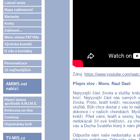
Lidové misie
Mapa zajímavostí
Marianky
Knihy
Zajímavé...
Mimo oblast FATYMu
Výzdoba kostelů
O nás a kontakty
Personalizace
15 nejčtenějších
Zdroj:
https://www.youtube.com/wa
Přepis slov - Mons. Raul Dael:
AMIMS.net
nabízí:
Nejryzejší část života a služby kn
krizí. Nejryzejší část nás samých 
Hlavní strana
života. Proto, bratři kněží, necouve
apoštolát A.M.I.M.S.
službě, Bůh chce dostat z vás to nej
Knihovna on-line
dokonce i v našich chorobách. Mys
kněží. Před vámi, bratři a sestry, 
Comicsy
nedokázali žít své kněžství, za chv
Objednávky knih
vás a Ducha Svatého který k nám pře
Odpusťte nám naše nedostatky a sla
TV-MIS.cz
lidskými potřebami. Odpusťte nám, že