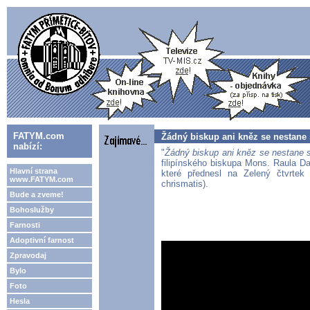
FATYM.com
Žádný biskup ani kněz se nestane
nabízí:
"
Žádný biskup ani kněz se nestane 
filipínského biskupa Mons. Raula D
Hlavní strana
které přednesl na Zelený čtvrtek
www.FATYM.com
chrismatis).
Bude a zveme!
Bohoslužby
Farnosti
Adoptivní farnost
Zpravodaj
Bylo
Foto
Hesla