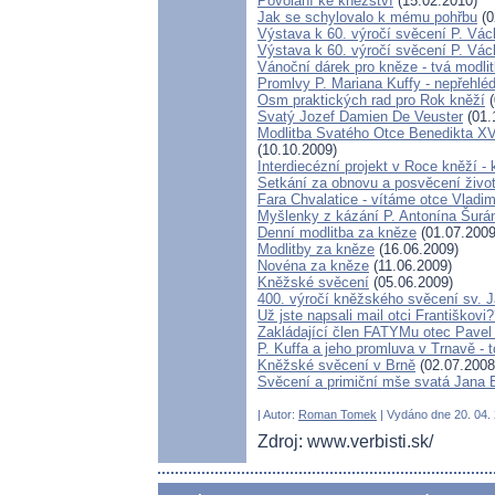
Povolání ke kněžství
(15.02.2010)
Jak se schylovalo k mému pohřbu
(0
Výstava k 60. výročí svěcení P. Vác
Výstava k 60. výročí svěcení P. Vác
Vánoční dárek pro kněze - tvá modli
Promlvy P. Mariana Kuffy - nepřehlé
Osm praktických rad pro Rok kněží
(
Svatý Jozef Damien De Veuster
(01.
Modlitba Svatého Otce Benedikta XV
(10.10.2009)
Interdiecézní projekt v Roce kněží 
Setkání za obnovu a posvěcení život
Fara Chvalatice - vítáme otce Vladim
Myšlenky z kázání P. Antonína Šurá
Denní modlitba za kněze
(01.07.2009
Modlitby za kněze
(16.06.2009)
Novéna za kněze
(11.06.2009)
Kněžské svěcení
(05.06.2009)
400. výročí kněžského svěcení sv. 
Už jste napsali mail otci Františkovi
Zakládající člen FATYMu otec Pavel 
P. Kuffa a jeho promluva v Trnavě - to
Kněžské svěcení v Brně
(02.07.2008
Svěcení a primiční mše svatá Jana
| Autor:
Roman Tomek
| Vydáno dne 20. 04. 
Zdroj: www.verbisti.sk/