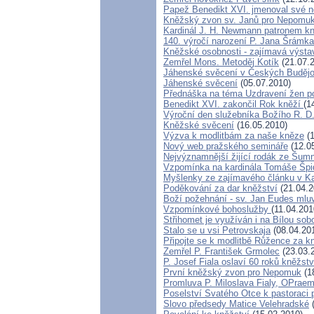
Papež Benedikt XVI. jmenoval své 
Kněžský zvon sv. Janů pro Nepomu
Kardinál J. H. Newmann patronem k
140. výročí narození P. Jana Šrámka
Kněžské osobnosti - zajímavá výsta
Zemřel Mons. Metoděj Kotík
(21.07.
Jáhenské svěcení v Českých Budějo
Jáhenské svěcení
(05.07.2010)
Přednáška na téma Uzdravení žen po 
Benedikt XVI. zakončil Rok kněží
(1
Výroční den služebníka Božího R. D
Kněžské svěcení
(16.05.2010)
Výzva k modlitbám za naše kněze
(1
Nový web pražského semináře
(12.0
Nejvýznamnější žijící rodák ze Šum
Vzpomínka na kardinála Tomáše Špi
Myšlenky ze zajímavého článku v Ka
Poděkování za dar kněžství
(21.04.2
Boží požehnání - sv. Jan Eudes mlu
Vzpomínkové bohoslužby
(11.04.201
Střihomet je využíván i na Bílou sob
Stalo se u vsi Petrovskaja
(08.04.20
Připojte se k modlitbě Růžence za k
Zemřel P. František Grmolec
(23.03.
P. Josef Fiala oslaví 60 roků kněžstv
První kněžský zvon pro Nepomuk
(1
Promluva P. Miloslava Fialy, OPraem
Poselství Svatého Otce k pastoraci 
Slovo předsedy Matice Velehradské
(