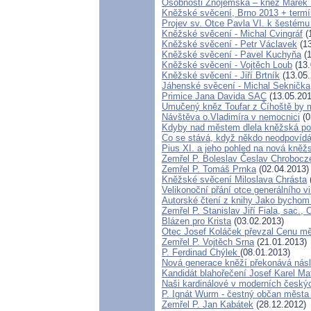
Osobnosti Znojemska – kněz Marek
Kněžské svěcení, Brno 2013 + termí
Projev sv. Otce Pavla VI. k šestém
Kněžské svěcení - Michal Cvingráf
(
Kněžské svěcení - Petr Václavek
(13
Kněžské svěcení - Pavel Kuchyňa
(1
Kněžské svěcení - Vojtěch Loub
(13.
Kněžské svěcení - Jiří Brtník
(13.05.
Jáhenské svěcení - Michal Seknička
Primice Jana Davida SAC
(13.05.201
Umučený kněz Toufar z Číhoště by m
Návštěva o.Vladimíra v nemocnici
(0
Kdyby nad městem dlela kněžská pož
Co se stává, když někdo neodpovídá
Pius XI. a jeho pohled na nová kněž
Zemřel P. Boleslav Česlav Chroboc
Zemřel P. Tomáš Prnka
(02.04.2013)
Kněžské svěcení Miloslava Chrásta
Velikonoční přání otce generálního v
Autorské čtení z knihy Jako bychom
Zemřel P. Stanislav Jiří Fiala, sac.,
Blázen pro Krista
(03.02.2013)
Otec Josef Koláček převzal Cenu m
Zemřel P. Vojtěch Srna
(21.01.2013)
P. Ferdinad Chýlek
(08.01.2013)
Nová generace kněží překonává násl
Kandidát blahořečení Josef Karel M
Naši kardinálové v moderních český
P. Ignát Wurm - čestný občan města
Zemřel P. Jan Kabátek
(28.12.2012)