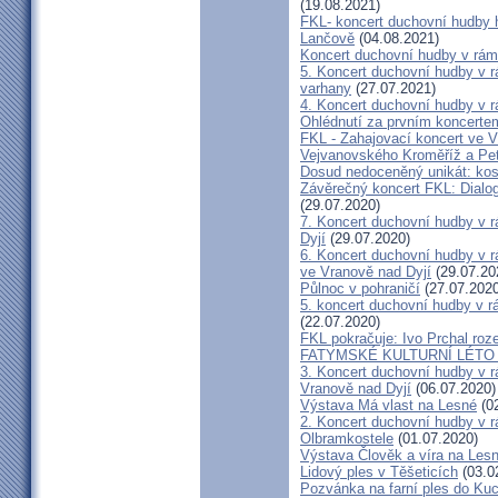
(19.08.2021)
FKL- koncert duchovní hudby 
Lančově
(04.08.2021)
Koncert duchovní hudby v rám
5. Koncert duchovní hudby v r
varhany
(27.07.2021)
4. Koncert duchovní hudby v r
Ohlédnutí za prvním koncerte
FKL - Zahajovací koncert ve V
Vejvanovského Kroměříž a Pe
Dosud nedoceněný unikát: kos
Závěrečný koncert FKL: Dialog
(29.07.2020)
7. Koncert duchovní hudby v 
Dyjí
(29.07.2020)
6. Koncert duchovní hudby v 
ve Vranově nad Dyjí
(29.07.20
Půlnoc v pohraničí
(27.07.2020
5. koncert duchovní hudby v 
(22.07.2020)
FKL pokračuje: Ivo Prchal roz
FATYMSKÉ KULTURNÍ LÉTO 20
3. Koncert duchovní hudby v 
Vranově nad Dyjí
(06.07.2020)
Výstava Má vlast na Lesné
(02
2. Koncert duchovní hudby v 
Olbramkostele
(01.07.2020)
Výstava Člověk a víra na Les
Lidový ples v Těšeticích
(03.0
Pozvánka na farní ples do Ku