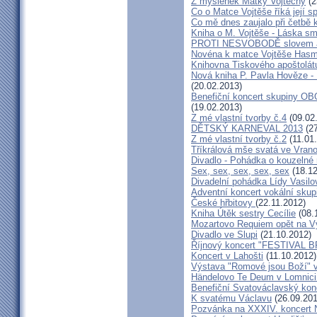
Z myšlenek Matky Vojtěchy
(2
Co o Matce Vojtěše říká její s
Co mě dnes zaujalo při četbě 
Kniha o M. Vojtěše - Láska sm
PROTI NESVOBODĚ slovem 
Novéna k matce Vojtěše Has
Knihovna Tiskového apoštolát
Nová kniha P. Pavla Hověze - 
(20.02.2013)
Benefiční koncert skupiny OB
(19.02.2013)
Z mé vlastní tvorby č.4
(09.02
DĚTSKÝ KARNEVAL 2013
(27
Z mé vlastní tvorby č.2
(11.01
Tříkrálová mše svatá ve Vra
Divadlo - Pohádka o kouzelné 
Sex, sex, sex, sex, sex
(18.12
Divadelní pohádka Lídy Vasilo
Adventní koncert vokální skup
České hřbitovy
(22.11.2012)
Kniha Útěk sestry Cecílie
(08.
Mozartovo Requiem opět na V
Divadlo ve Slupi
(21.10.2012)
Říjnový koncert "FESTIVAL B
Koncert v Lahošti
(11.10.2012)
Výstava "Romové jsou Boží" 
Händelovo Te Deum v Lomnici 
Benefiční Svatováclavský kon
K svatému Václavu
(26.09.201
Pozvánka na XXXIV. koncert 