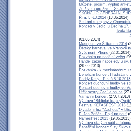
Můžete, prosím, vyplnit anket
Ze života pro život - Skutečné
SKONČILO GENERÁLNÍ SHR
Řím, 5.-10.2014
(13.05.2014)
Setkání s krajany z Chorvats
Koncetr v Jedlci u Děčína 17.
Iveta Ba
(01.05.2014)
Masopust ve Štítarech 2014
(2
Dětský karneval ve Vranově n
Svět není iPhone
(22.01.2014)
Pozvánka na nedělní večer
(08
Händel zazní naposledy u sv. M
(29.09.2013)
Pozvánka - k mezinárodnímu 
Benefiční koncert Hradišťanu 
Paddy Kelly - Plzeň 5.10.2013
Koncert duchovní hudby ve stř
Koncert duchovní hudby ve Vr
Útěk sestry Cecílie online
(27.
Varhanní koncert
(27.07.2013)
Výstava "Biblické krajiny"Voj
Festival KEFASFEST 2013
(15
Divadelní hra "Zacheus" v Bř
P. Jan Peňáz - Pojď na pouť
(0
Náměšťfest 2013
(19.05.2013)
Výstava starých rádií a fotogr
Benefiční koncert Sisy Sklov