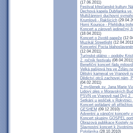
(17.06.2011)
Festival křesťanské kultury N
Dechová kapela Dubňanka ve 
Multižánrový duchovní sympho
Krumlově - Rakšicích
(29.04.2
Horní Kounice - Přehlídka trofe
Koncert a zároveň jedinečný ž
(18.04.2011)
Koncert o životě papeže
(12.0
Muzikál Streetlight
(12.04.2011
Koncertní Pocta blahoslaveném
(12.04.2011)
Turínské plátno – podoby Kris
2. ročník festivalu
(08.04.2011
Benefiční koncert řádu milosrd
Velká pašijová hra ve Žďáru 
Dětský karneval ve Vranově n
Dědictví otců zachovej nám, 
(04.02.2011)
Z myšlenek sv. Jana Marie Vi
Lidový ples v Moravských Bud
PSVN ve Vranově nad Dyjí 2. 
Setkání u jesliček v Rokytnic
Koncert pořádaný při příležito
GESHEM
(09.12.2010)
Adventní a vánoční koncerty v 
Koncert skupiny GOSPEL port
Obrazová publikace Kostely n
Slavnostní koncert k životním
Pololáníka
(28.10.2010)