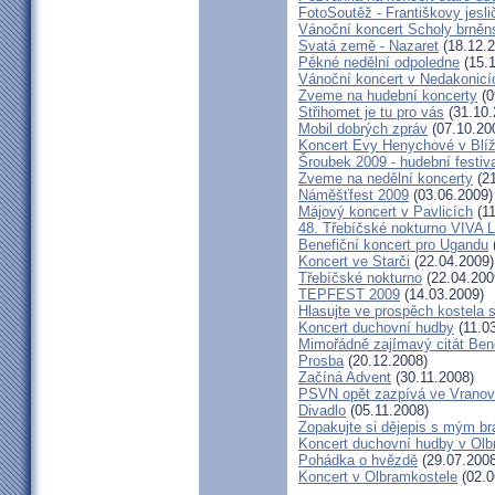
FotoSoutěž - Františkovy jesli
Vánoční koncert Scholy brně
Svatá země - Nazaret
(18.12.2
Pěkné nedělní odpoledne
(15.1
Vánoční koncert v Nedakonicí
Zveme na hudební koncerty
(0
Střihomet je tu pro vás
(31.10.
Mobil dobrých zpráv
(07.10.20
Koncert Evy Henychové v Blíž
Šroubek 2009 - hudební festiv
Zveme na nedělní koncerty
(21
Náměšťfest 2009
(03.06.2009)
Májový koncert v Pavlicích
(11
48. Třebíčské nokturno VIVA
Benefiční koncert pro Ugandu
Koncert ve Starči
(22.04.2009)
Třebíčské nokturno
(22.04.200
TEPFEST 2009
(14.03.2009)
Hlasujte ve prospěch kostela 
Koncert duchovní hudby
(11.0
Mimořádně zajímavý citát Ben
Prosba
(20.12.2008)
Začíná Advent
(30.11.2008)
PSVN opět zazpívá ve Vrano
Divadlo
(05.11.2008)
Zopakujte si dějepis s mým br
Koncert duchovní hudby v Olb
Pohádka o hvězdě
(29.07.2008
Koncert v Olbramkostele
(02.0