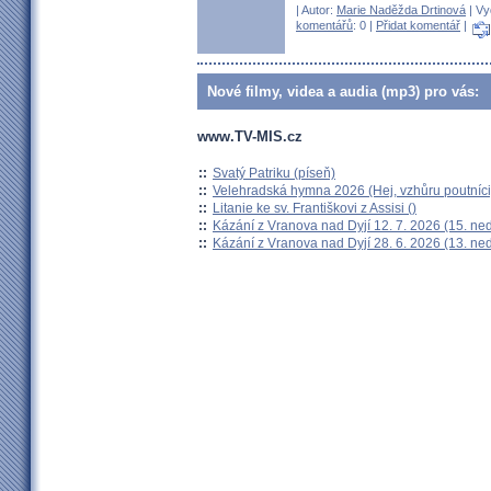
| Autor:
Marie Naděžda Drtinová
| Vy
komentářů
: 0 |
Přidat komentář
|
Nové filmy, videa a audia (mp3) pro vás:
www.TV-MIS.cz
::
Svatý Patriku (píseň)
::
Velehradská hymna 2026 (Hej, vzhůru poutníci
::
Litanie ke sv. Františkovi z Assisi ()
::
Kázání z Vranova nad Dyjí 12. 7. 2026 (15. ne
::
Kázání z Vranova nad Dyjí 28. 6. 2026 (13. ne