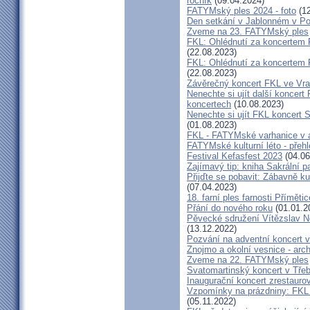
ročník
(09.04.2024)
FATYMský ples 2024 - foto
(12
Den setkání v Jablonném v Po
Zveme na 23. FATYMský ples
FKL: Ohlédnutí za koncertem
(22.08.2023)
FKL: Ohlédnutí za koncertem 
(22.08.2023)
Závěrečný koncert FKL ve Vr
Nenechte si ujít další koncert 
koncertech
(10.08.2023)
Nenechte si ujít FKL koncert 
(01.08.2023)
FKL - FATYMské varhanice v ak
FATYMské kulturní léto - přeh
Festival Kefasfest 2023
(04.06
Zajímavý tip: kniha Sakrální 
Přijďte se pobavit: Zábavně ku
(07.04.2023)
18. farní ples farnosti Přímětic
Přání do nového roku
(01.01.2
Pěvecké sdružení Vítězslav N
(13.12.2022)
Pozvání na adventní koncert 
Znojmo a okolní vesnice - ar
Zveme na 22. FATYMský ples
Svatomartinský koncert v Třeb
Inaugurační koncert zrestauro
Vzpomínky na prázdniny: FKL 
(05.11.2022)