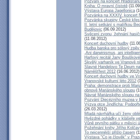
Pozvání na koncert Hradišťan
Kniha: O mravní čistotě
(11.09
Výstava Europa Jagellonica
(1
Pozvánka na XXXIV. koncert 
Pozvánka skupiny České křes
II. letní setkání s malířkou B
Budějovic
(06.09.2012)
Svěcení zvonu, žehnání hasičs
(11.08.2012)
Koncert duchovní hudby
(11.0
Hudba baroka pro sólový zpěv
„Ani darwinismus, ani intelligen
Harfový recitál Jany Bouškov
Skvělý varhaník ve Vranově n
Slavné Handelovo Te Deum na
Náměšťfest 2012
(16.06.2012)
Koncert duchovní hudby ve Vr
Vranovské kulturní léto 2012
(
Praha: demonstrace proti Mari
obnově Mariánského sloupu
(1
Návrat Mariánského sloupu n
Pozvání Diecézního muzea v
Výzva otce Jindřicha: Podpoř
(26.03.2012)
Mladá návrhářka učí ženy oblé
Hvězdné pohádky v klášeře ve 
Vůně prvního pátku v měsíci ú
Požehnání knihy Jiřího Kolčav
To nejcennější přišlo časem
(1
Výstava "Co je člověk" v Praz