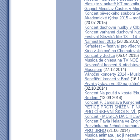
Hlasujte v anketě KT pro knihu
Gagriel Miroslav Částek v Miro
Koncert pěveckého souboru So
Akademické týdny 2015 – možn
(20.07.2015)
Koncert duchovní hudby v Olb
Koncert varhanní duchovní hu
Festival Slezská lilie 13. - 14
Náměšťfest 2015
(28.05.2015)
Kefasfest – festival pro všec
Kino v Jirkově na Chomutovsku 
Koncert v Jedlce
(06.04.2015)
Musica de chiesa na TV NOE
Novoroční koncert & předsta
Mosesem
(27.12.2014)
Vánoční koncerty 2014 - Musi
Benefiční koncert v Brně
(16.1
První výstava ve 3D na plátně
(02.10.2014)
Koncert Na poušti v kostelíč
Brodem
(13.09.2014)
Koncert P. Jaroslava Konečn
PETICE PROTI SNÍŽENÍ F
PRO CÍRKEVNÍ ŠKOLSTVÍ.
(
Koncert - MUSICA DA CHIES
Koncert Pavla Helana ve Zno
Pozvánka na žehnání varhan a
PRO BRNO
(21.06.2014)
Musica animata, jak ji neznám
Musica animata zve na koncer