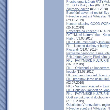
Prosba organizátorů FATYMsk
21. FATYMský ples
(06.01.202
Zajímavý odkaz
(05.01.2020)
Benefiční adventní recitál Ev
Pěvecké sdružení Vítězslav N
(29.11.2019)
Koncert skupiny GOOD WORK 
(25.10.2019)
Pozvánka na koncert
(06.09.2
FATYMské kulturní léto - Konce
Najbrt
(03.08.2019)
FKL: Další mimořádný kulturní
FKL- Koncert duchovní hudby v
Klecandr
(31.07.2019)
Neznámé osobnosti z naší obla
Erik Jakub Groch: Před námi j
FKL - FATYMSKÉ KULTURNÍ L
(16.07.2019)
FKL - Ohlédnutí za koncertem 
housle
(13.07.2019)
FKL varhanní koncert: hlavní 
FKL představujeme účinkující
(02.07.2019)
FKL - Varhanní koncert v Lan
FKL Houslový koncert sr. Mar
FKL - FATYMSKÉ KULTURNÍ
Opět se uskutečnil duchovně –
(21.05.2019)
Odpoledne Vranovského regio
Pěvecké sdružení Vítězslav 