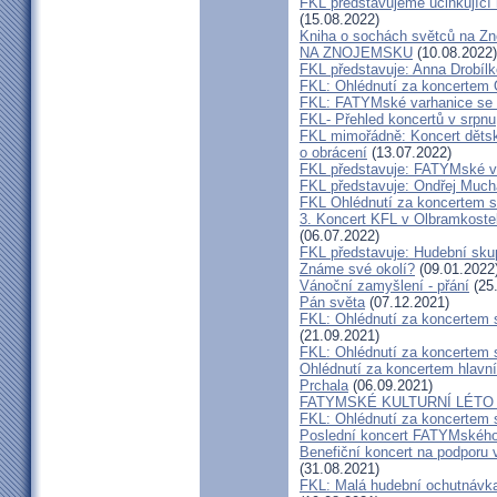
FKL představujeme účinkující 
(15.08.2022)
Kniha o sochách světců na
NA ZNOJEMSKU
(10.08.2022)
FKL představuje: Anna Drobíl
FKL: Ohlédnutí za koncertem 
FKL: FATYMské varhanice se p
FKL- Přehled koncertů v srpnu
FKL mimořádně: Koncert dětsk
o obrácení
(13.07.2022)
FKL představuje: FATYMské v
FKL představuje: Ondřej Much
FKL Ohlédnutí za koncertem s
3. Koncert KFL v Olbramkostel
(06.07.2022)
FKL představuje: Hudební sku
Známe své okolí?
(09.01.2022
Vánoční zamyšlení - přání
(25
Pán světa
(07.12.2021)
FKL: Ohlédnutí za koncertem 
(21.09.2021)
FKL: Ohlédnutí za koncertem 
Ohlédnutí za koncertem hlavn
Prchala
(06.09.2021)
FATYMSKÉ KULTURNÍ LÉTO m
FKL: Ohlédnutí za koncertem 
Poslední koncert FATYMského 
Benefiční koncert na podporu 
(31.08.2021)
FKL: Malá hudební ochutnávka