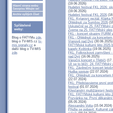
(19.06.2026)
Hlavní strana webu
Hudební festival FKL 2026: s
časopisu Milujte se!
(19.06.2026)
Archiv vyšlých čísel
Hudební festival FKL 2026
(18
FKL: Kytarový recitál: Klárk
Ohlédnutí za Šumšou 2026
(18
Spřátelené
Uskutečnil se 25. FATYMský p
weby:
Zveme na 25. FATYMský ples
FKL - koncert skupiny FURM v
Blog o FATYMu
zde
,
FKL - Ohlédnutí za koncertem
blog o TV-MIS.cz
tv-
Vranově nad Dyjí
(30.06.2025)
mis.signaly.cz
a
FATYMské kulturní léto 2025 
další blog o TV-MIS
kapely Květinka
(19.06.2025)
zde
.
FKL: Folkrockové zamyšlení - 
nad Dyjí
(16.06.2025)
Vánoční koncert v Třebíči
(17.
Už se to blíží: 24. FATYMský
FKL: Závěrečný koncert letošn
Hudba spojuje
(22.07.2024)
FKL: Ohlédnutí za koncertem 
(22.07.2024)
FKL: Představujeme první prot
festival
(01.07.2024)
Křesťanský multižánrový fes
FKL: FATYMské kulturní léto 2
Pozvánka na: První děkanátní
(05.05.2024)
Alessandro Volta
(15.04.2024)
Přijďte se pobavit: Kulturně z