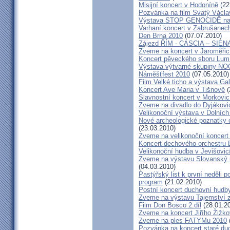
Misijní koncert v Hodoníně
(22
Pozvánka na film Svatý Václa
Výstava STOP GENOCIDĚ na 
Varhaní koncert v Zabrušanec
Den Brna 2010
(07.07.2010)
Zájezd ŘÍM - CASCIA – SIEN
Zveme na koncert v Jaroměřic
Koncert pěveckého sboru Lumí
Výstava výtvarné skupiny N
Náměšťfest 2010
(07.05.2010)
Film Velké ticho a výstava Gal
Koncert Ave Maria v Tišnově
(
Slavnostní koncert v Morkovic
Zveme na divadlo do Dyjákovi
Velikonoční výstava v Dolních
Nové archeologické poznatky
(23.03.2010)
Zveme na velikonoční koncert
Koncert dechového orchestru 
Velikonoční hudba v Jevišovic
Zveme na výstavu Slovanský u
(04.03.2010)
Pastýřský list k první neděli 
program
(21.02.2010)
Postní koncert duchovní hudb
Zveme na výstavu Tajemství 
Film Don Bosco 2.díl
(28.01.2
Zveme na koncert Jiřího Žižk
Zveme na ples FATYMu 2010
Pozvánka na koncert staré du