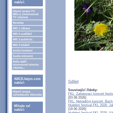
nabízí:
Hlavní strana TV-
MIS.cz (internetová
TV zdarma)
Novinky
MIS 1 zábava
MIS 2 vzdělání
MIS 3 publicist.
MIS 4 lokální
Audia hudební
Audia mluvená
Naše další
internetové televize
zdarma...
ABCD.fatym.com
Sdílet
nabízí:
Související články:
Hlavní strana
FKL: Zahajovací koncert festi
vyhledávače Abeceda
(03.08.2026)
FKL: Netradiční koncert: Bach
Hudební festival FKL 2026: Ja
Milujte se!
(19.06.2026)
nabízí:
Hudební festival FKL 2026: Vá