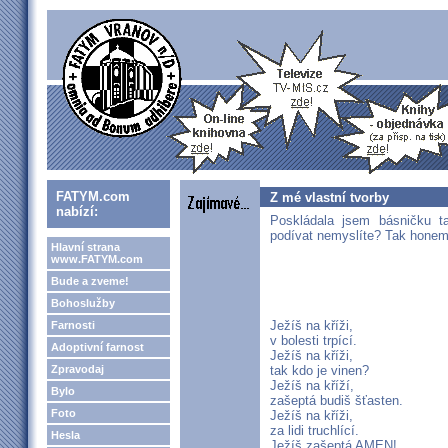
FATYM.com
Z mé vlastní tvorby
nabízí:
Poskládala jsem básničku t
podívat nemyslíte? Tak honem 
Hlavní strana
www.FATYM.com
Bude a zveme!
Bohoslužby
Ježíš na kříži,
Farnosti
v bolesti trpící.
Adoptivní farnost
Ježíš na kříži,
Zpravodaj
tak kdo je vinen?
Ježíš na kříží,
Bylo
zašeptá budiš šťasten.
Foto
Ježíš na kříži,
za lidi truchlící.
Hesla
Ježíš zašeptá AMEN!