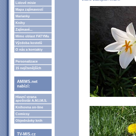
Lidové misie
Mapa zajímavostí
Marianky
Knihy
Zajímavé...
Mimo oblast FATYMu
Výzdoba kostelů
O nás a kontakty
Personalizace
15 nejčtenějších
AMIMS.net
nabízí:
Hlavní strana
apoštolát A.M.I.M.S.
Knihovna on-line
Comicsy
Objednávky knih
TV-MIS.cz