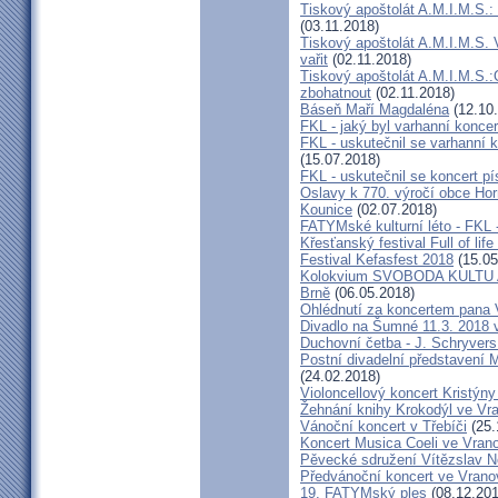
Tiskový apoštolát A.M.I.M.S.:
(03.11.2018)
Tiskový apoštolát A.M.I.M.S. 
vařit
(02.11.2018)
Tiskový apoštolát A.M.I.M.S
zbohatnout
(02.11.2018)
Báseň Maří Magdaléna
(12.10
FKL - jaký byl varhanní konce
FKL - uskutečnil se varhanní 
(15.07.2018)
FKL - uskutečnil se koncert 
Oslavy k 770. výročí obce Hor
Kounice
(02.07.2018)
FATYMské kulturní léto - FKL 
Křesťanský festival Full of lif
Festival Kefasfest 2018
(15.05
Kolokvium SVOBODA KULTU
Brně
(06.05.2018)
Ohlédnutí za koncertem pana 
Divadlo na Šumné 11.3. 2018 
Duchovní četba - J. Schryvers
Postní divadelní představení 
(24.02.2018)
Violoncellový koncert Kristýn
Žehnání knihy Krokodýl ve Vr
Vánoční koncert v Třebíči
(25.
Koncert Musica Coeli ve Vran
Pěvecké sdružení Vítězslav 
Předvánoční koncert ve Vrano
19. FATYMský ples
(08.12.201