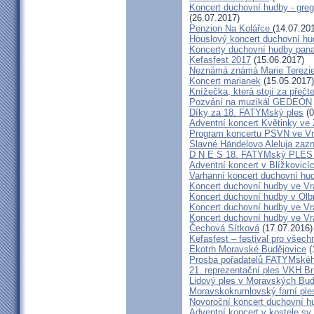
Koncert duchovní hudby - greg
(26.07.2017)
Penzion Na Kolářce
(14.07.20
Houslový koncert duchovní hu
Koncerty duchovní hudby pana
Kefasfest 2017
(15.06.2017)
Neznámá známá Marie Terezi
Koncert marianek
(15.05.2017)
Knížečka, která stojí za přečt
Pozvání na muzikál GEDEÓN
Díky za 18. FATYMský ples
(0
Adventní koncert Květinky ve
Program koncertu PSVN ve Vr
Slavné Händelovo Aleluja zazn
D N E S 18. FATYMský PLE
Adventní koncert v Blížkovicí
Varhanní koncert duchovní hu
Koncert duchovní hudby ve Vr
Koncert duchovní hudby v Olbr
Koncert duchovní hudby ve Vra
Koncert duchovní hudby ve Vra
Čechová Sítková
(17.07.2016)
Kefasfest – festival pro všec
Ekotrh Moravské Budějovice
(
Prosba pořadatelů FATYMskéh
21. reprezentační ples VKH B
Lidový ples v Moravských Bud
Moravskokrumlovský farní pl
Novoroční koncert duchovní h
Adventní koncert v kostele sv.