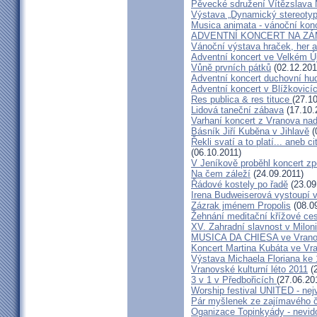
Pěvecké sdružení Vítězslava
Výstava „Dynamický stereotyp
Musica animata - vánoční kon
ADVENTNÍ KONCERT NA ZÁ
Vánoční výstava hraček, her 
Adventní koncert ve Velkém Ú
Vůně prvních pátků
(02.12.201
Adventní koncert duchovní h
Adventní koncert v Blížkovicí
Res publica & res tituce
(27.1
Lidová taneční zábava
(17.10.
Varhaní koncert z Vranova nad 
Básník Jiří Kuběna v Jihlavě
(
Řekli svatí a to platí... aneb c
(06.10.2011)
V Jeníkově proběhl koncert z
Na čem záleží
(24.09.2011)
Řádové kostely po řadě
(23.09
Irena Budweiserová vystoupí 
Zázrak jménem Propolis
(08.0
Žehnání meditační křížové ce
XV. Zahradní slavnost v Milon
MUSICA DA CHIESA ve Vranov
Koncert Martina Kubáta ve Vr
Výstava Michaela Floriana ke 
Vranovské kulturní léto 2011
(2
3 v 1 v Předbořicích
(27.06.20
Worship festival UNITED - nejv
Pár myšlenek ze zajímavého č
Oganizace Topinkyády - nevi