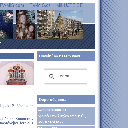
TV-MIS.com
TV-MIS.cz
MILUJTE.SE
Hledání na našem webu:
Doporučujeme:
01 pak P. Václavem
Časopis Milujte se!
Společenství čistých srdcí (SČS)
rantiškem Bauerem v
Web KATOLIK.cz
astávající farníci z