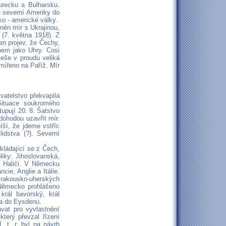
Turecku a Bulharsku.
e severní Ameriky do
o - americké války.
něn mír s Ukrajinou,
(7. května 1918). Z
en projev, že Čechy,
bem jako Uhry. Cosi
eše v proudu veliká
mířeno na Paříž. Mír
vatelstvo překvapila
Situace soukromého
tupují 20. 8. Šatstvo
dohodou uzavřít mír.
íší, že jdeme vstříc
idstva (?). Severní
kládající se z Čech,
iky: Jihoslovanská,
 Haliči. V Německu
ie, Anglie a Itálie.
 rakousko-uherských
 Německo prohlášeno
král bavorský, král
ka do Eysdenu.
vat pro vyvlastnění
který převzal řízení
. t. r. byl na návrh