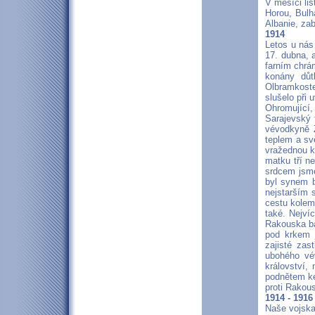
V měsíci li
Horou, Bulh
Albanie, zab
1914
Letos u nás
17. dubna, 
farním chrá
konány důt
Olbramkoste
slušelo při 
Ohromující,
Sarajevský 
vévodkyně Ž
teplem a sv
vražednou ko
matku tří n
srdcem jsme
byl synem b
nejstarším 
cestu kolem
také. Nejví
Rakouska bál
pod krkem j
zajisté zas
ubohého vé
království,
podnětem ke
proti Rakou
1914 - 1916
Naše vojska