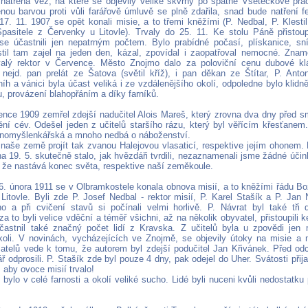
natřena věž, na které se objevily veliké skvrny po špatné Všetečkově prác
enou barvou proti vůli farářově úmluvě se plně zdařila, snad bude natření
 17. 11. 1907 se opět konali misie, a to třemi kněžími (P. Nedbal, P. Klesti
asitele z Červenky u Litovle). Trvaly do 25. 11. Ke stolu Páně přistoupi
 se účastnili jen nepatrným počtem. Bylo prabídné počasí, plískanice, sn
til tam zajel na jeden den, kázal, zpovídal i zaopatřoval nemocné. Znam
alý rektor v Července. Město Znojmo dalo za poloviční cenu dubové klá
 nejd. pan prelát ze Šatova (světil kříž), i pan děkan ze Štítar, P. Ant
íh a vánici byla účast veliká i ze vzdálenějšího okolí, odpoledne bylo klidněj
u, provázení blahopřáním a díky farníků.
ence 1909 zemřel zdejší nadučitel Alois Mareš, který zrovna dva dny před s
tění cév. Odešel jeden z učitelů staršího rázu, který byl věřícím křesťanem
lnomyšlenkářská a mnoho nedbá o náboženství.
 naše země projít tak zvanou Halejovou vlasaticí, respektive jejím ohonem.
a 19. 5. skutečně stalo, jak hvězdáři tvrdili, nezaznamenali jsme žádné účink
i, že nastává konec světa, respektive naší zeměkoule.
6. února 1911 se v Olbramkostele konala obnova misií, a to kněžími řádu B
Litovle. Byli zde P. Josef Nedbal - rektor misií, P. Karel Stašík a P. Jan 
o a při cvičení stavů si počínali velmi horlivě. P. Návrat byl také tři 
za to byli velice vděční a téměř všichni, až na několik obyvatel, přistoupili 
častnil také značný počet lidí z Kravska. Z učitelů byla u zpovědi jen 
ikoli. V novinách, vycházejících ve Znojmě, se objevily útoky na misie a m
telů vede k tomu, že autorem byl zdejší podučitel Jan Křivánek. Před od
rář odprosili. P. Stašík zde byl pouze 4 dny, pak odejel do Uher. Svátosti přija
 aby ovoce misií trvalo!
bylo v celé farnosti a okolí veliké sucho. Lidé byli nuceni kvůli nedostatku