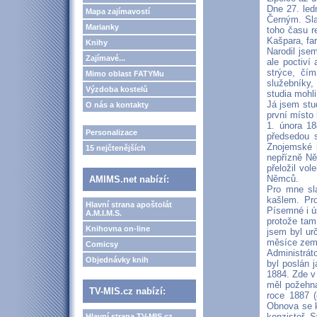
Dne 27. led
Mapa zajímavostí
Černým. Sla
Marianky
toho času r
Kašpara, fa
Knihy
Narodil jsem
Zajímavé...
ale poctiví
strýce, čí
Mimo oblast FATYMu
služebníky,
Výzdoba kostelů
studia mohl
Já jsem stu
O nás a kontakty
první místo
1. února 18
Personalizace
předsedou s
Znojemské 
15 nejčtenějších
nepřízně Ně
přeložil vo
Němců.
AMIMS.net nabízí:
Pro mne sla
kašlem. Pr
Hlavní strana apoštolát
Písemné i ús
A.M.I.M.S.
protože tam
Knihovna on-line
jsem byl ur
měsíce zemře
Comicsy
Administrát
Objednávky knih
byl poslán 
1884. Zde v
měl požehná
TV-MIS.cz nabízí:
roce 1887 (
Obnova se k
konzistoř. S
Hlavní strana TV-MIS.cz