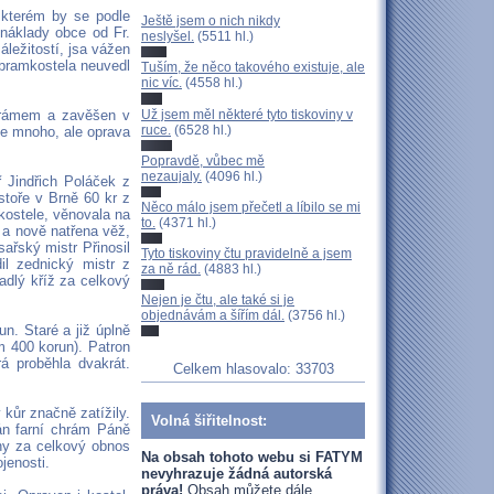
 kterém by se podle
Ještě jsem o nich nikdy
 náklady obce od Fr.
neslyšel.
(5511 hl.)
ležitostí, jsa vážen
Olbramkostela neuvedl
Tuším, že něco takového existuje, ale
nic víc.
(4558 hl.)
Už jsem měl některé tyto tiskoviny v
n rámem a zavěšen v
ruce.
(6528 hl.)
ce mnoho, ale oprava
Popravdě, vůbec mě
nezaujaly.
(4096 hl.)
ř Jindřich Poláček z
istoře v Brně 60 kr z
Něco málo jsem přečetl a líbilo se mi
kostele, věnovala na
to.
(4371 hl.)
 a nově natřena věž,
ařský mistr Přinosil
Tyto tiskoviny čtu pravidelně a jsem
il zednický mistr z
za ně rád.
(4883 hl.)
dlý kříž za celkový
Nejen je čtu, ale také si je
objednávám a šířím dál.
(3756 hl.)
n. Staré a již úplně
m 400 korun). Patron
á proběhla dvakrát.
Celkem hlasovalo: 33703
 kůr značně zatížily.
Volná šiřitelnost:
án farní chrám Páně
ny za celkový obnos
Na obsah tohoto webu si FATYM
jenosti.
nevyhrazuje žádná autorská
práva!
Obsah můžete dále