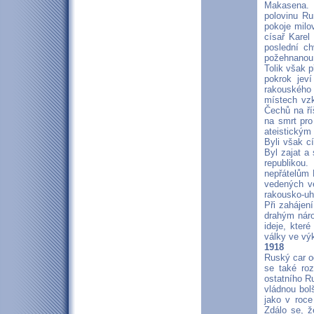
Makasena. 
polovinu R
pokoje milo
císař Karel
poslední ch
požehnanou 
Tolik však 
pokrok jeví
rakouského
místech vzk
Čechů na ří
na smrt pro
ateistickým
Byli však c
Byl zajat a
republikou
nepřátelům 
vedených ve
rakousko-uh
Při zahájení
drahým nár
ideje, kter
války ve vý
1918
Ruský car o
se také ro
ostatního R
vládnou bol
jako v roce
Zdálo se, 