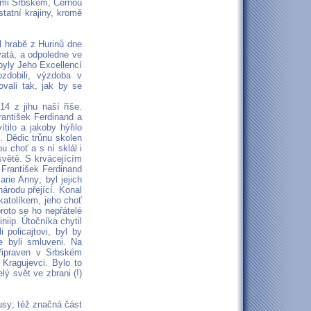
kými Srbskem, Černou
tatní krajiny, kromě
l hrabě z Hurinů dne
vatá, a odpoledne ve
byly Jeho Excellencí
ozdobili, výzdoba v
vali tak, jak by se
14 z jihu naší říše.
rantišek Ferdinand a
tilo a jakoby hýřilo
. Dědic trůnu skolen
u choť a s ní sklál i
světě. S krvácejícím
 František Ferdinand
rie Anny; byl jejich
árodu přející. Konal
katolíkem, jeho choť
roto se ho nepřátelé
niip. Útočníka chytil
 policajtovi, byl by
e byli smluveni. Na
řipraven v Srbském
 Kragujevci. Bylo to
ý svět ve zbrani (!)
usy; též značná část