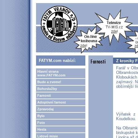
FATYM.com nabízí:
Z kroniky F
Farář v Olb
Hlavní strana
Olbramkoste
www.FATYM.com
Kloboukách
zajímavý. N
Bude a zveme!
obšírnější l
Bohoslužby
Farnosti
Adoptivní farnost
Zpravodaj
Výňatek z 
Bylo
Koudelkou.
Foto
Na Olbramk
Hesla
biskupské k
Lidové misie
Lipolce až d