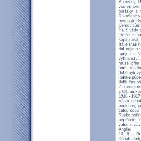
Bukoviny. R
vše ve své 
porážky a m
Rakušané ve
pevnosti D
Černovicům,
Halič vždy 
která se mu
kapituloval
Itálie (náš 
dal najevo 
spojeni s N
vyhnanství. 
musel přes 
nám. Vlacho
době byli vy
italské půdě
delší čas o
Z olbramkost
z Olbramkos
1916 - 1917
Válka neust
podlehne, j
celou dobu 
Rusko počít
nepřátelé, 
válčení záv
Anglie.
10. 8. - Ru
Dunaburkuk