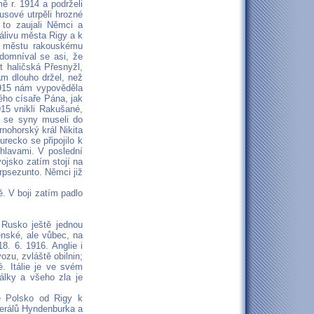
ě r. 1914 a podrželi
sové utrpěli hrozné
 to zaujali Němci a
álivu města Rigy a k
k městu rakouskému
 domníval se asi, že
 haličská Přesnyžl,
am dlouho držel, než
1915 nám vypověděla
kého císaře Pána, jak
15 vnikli Rakušané,
 i se syny museli do
rnohorský král Nikita
recko se připojilo k
 hlavami. V poslední
vojsko zatím stojí na
Trpsezunto. Němci již
ě. V boji zatím padlo
 Rusko ještě jednou
enské, ale vůbec, na
8. 6. 1916. Anglie i
zu, zvláště obilnin;
. Itálie je ve svém
álky a všeho zla je
ké Polsko od Rigy k
erálů Hyndenburka a