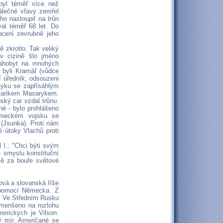
byl téměř více než
álečné vřavy zemřel
ho nastoupil na trůn
val téměř 68 let. Do
ocení zevrubně jeho
 zkrotlo. Tak veliký
 v cizině šlo jméno
lahobyt na mnohých
 byli Kramář (vůdce
í úředník, odsouzeni
tyku se zapřísáhlým
) Garikem Masarykem.
ský car vzdal trůnu.
né - bylo prohlášeno
německém vojsku se
(Jsunka). Proti nám
 útoky Vlachů proti
l I.: "Chci býti svým
 smyslu konstituční
ávě za bouře světové
ová a slovanská říše
 pomocí Německa. Z
a. Ve Středním Rusku
zmenšeno na rozlohu
erických je Vilson.
ý mír. Američané se