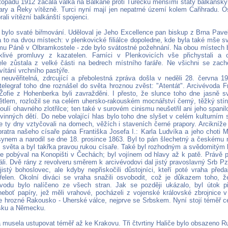
stopadu 1912 začala válka na Balkáně proti Turecku menšími státy balkáns
ary a Řeky vítězně. Turci nyní mají jen nepatrné území kolem Cařihradu. Os
rali vítězní balkánští spojenci.
 bylo svaté biřmování. Uděloval je Jeho Excellence pan biskup z Brna Pave
a to na dvou místech: v plenkovické filiálce dopoledne, kde byla také mše s
mu Páně v Olbramkostele - zde bylo svátostné požehnání. Na obou místech 
klivé promluvy z kazatelen. Farníci v Plenkovicích vše přichystali a 
le zůstala z velké části na bedrech místního faráře. Ne všichni se zacho
uvítání vrchního pastýře.
 neuvěřitelná, zdrcující a přebolestná zpráva došla v neděli 28. června 19
telegraf toho dne roznášel do světa hroznou zvěst: "Atentát". Arcivévoda F
ofie z Hohenberka byli zavražděni. I přesto, že slunce toho dne jasně sví
ětlem, rozložil se na celém uhersko-rakouském mocnářství černý, těžký stín
ulí ohavného zlotřilce; ten také v surovém cinismu neušetřil ani jeho spanilo
evinných dětí. Do nebe volající hlas bylo toho dne slyšet v celém kulturním 
 ty dny vztyčovali na domech, věžích i staveních černé prapory. Arcikníže
ratra našeho císaře pána Františka Josefa I.: Karla Ludvíka a jeho choti Ma
synem a narodil se dne 18. prosince 1863. Byl to pán šlechetný a českému n
 světa a byl takřka pravou rukou císaře. Také byl rozhodným a svědomitým 
ce pobýval na Konopišti v Čechách; byl vojínem od hlavy až k patě. Právě p
i. Dvě rány z revolveru směrem k arcivévodovi dal jistý pravoslavný Srb Pzi
istý bohoslovec, ale kdyby nepřiskočili důstojníci, kteří poté vraha předali
třelen. Okolní diváci se vraha snažili osvobodit, což je důkazem toho, ž
vodu bylo nalíčeno ze všech stran. Jak se později ukázalo, byl útok p
 neboť papíry, jež měli vrahové, pocházeli z vojenské královské zbrojnice v
 hrozné Rakousko - Uherské válce, nejprve se Srbskem. Nyní stojí téměř cel
sku a Německu.
 musela ustupovat téměř až ke Krakovu. Tři čtvrtiny Haliče bylo obsazeno R