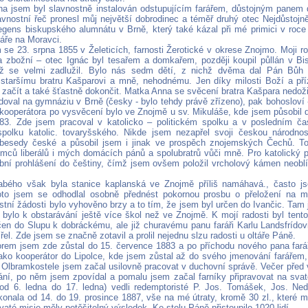
na jsem byl slavnostně instalován odstupujícím farářem, důstojným pane
vnostní řeč pronesl můj největší dobrodinec a téměř druhý otec Nejdůstojně
egens biskupského alumnátu v Brně, který také kázal při mé primici v roc
ráře na Moravci.
 se 23. srpna 1855 v Želeticích, farnosti Žerotické v okrese Znojmo. Moji ro
 a zbožní – otec Ignác byl tesařem a domkařem, později koupil půllán v Bi
mž se velmi zadlužil. Bylo nás sedm dětí, z nichž dvěma dal Pán Bůh m
 staršímu bratru Kašparovi a mně, nehodnému. Jen díky milosti Boží a pří
i začít a také šťastně dokončit. Matka Anna se svěcení bratra Kašpara nedoži
doval na gymnáziu v Brně (česky - bylo tehdy právě zřízeno), pak bohosloví 
 kooperátora po vysvěcení bylo ve Znojmě u sv. Mikuláše, kde jsem působil d
83. Zde jsem pracoval v katolicko – politickém spolku a v posledním ča
polku katolic. tovaryšského. Nikde jsem nezapřel svoji českou národno
besedy české a působil jsem i jinak ve prospěch znojemských Čechů. To
mců liberálů i mých domácích pánů a spolubratrů vůči mně. Pro katolický p
lební prohlášení do češtiny, čímž jsem ovšem položil vrcholový kámen neoblíb
bého však byla stanice kaplanská ve Znojmě příliš namáhavá., často js
oto jsem se odhodlal osobně přednést pokornou prosbu o přeložení na m
tní žádosti bylo vyhověno brzy a to tím, že jsem byl určen do Ivančic. Tam 
 bylo k obstarávání ještě více škol než ve Znojmě. K mojí radosti byl tento
čen do Slupu k dobráckému, ale již churavému panu faráři Karlu Landsfrídov
l. Zde jsem se značně zotavil a prolil nejednu slzu radosti u oltáře Páně.
orem jsem zde zůstal do 15. července 1883 a po příchodu nového pana fará
jako kooperátor do Lipolce, kde jsem zůstal až do svého jmenování farářem,
 Olbramkostele jsem začal usilovně pracovat v duchovní správě. Večer před
ní, po něm jsem zpovídal a pomalu jsem začal farníky připravovat na svat
od 6. ledna do 17. ledna) vedli redemptoristé P. Jos. Tomášek, Jos. Nedb
onala od 14. do 19. prosince 1887, vše na mé útraty, kromě 30 zl., které m
vaté misie měly potěšitelný výsledek. Ke stolu Páně přistoupilo 1020 lidí.