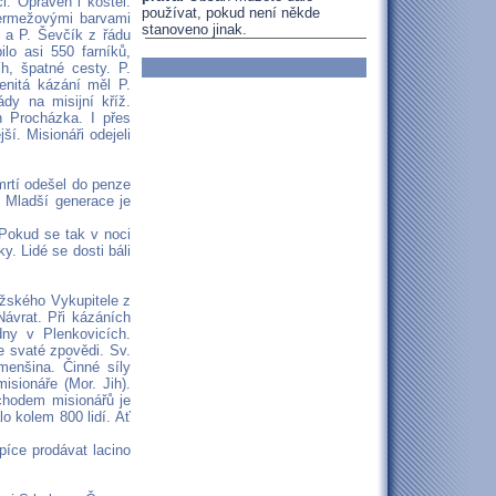
i. Opraven i kostel.
používat, pokud není někde
 fermežovými barvami
stanoveno jinak.
l a P. Ševčík z řádu
lo asi 550 farníků,
íh, špatné cesty. P.
enitá kázání měl P.
dy na misijní kříž.
on Procházka. I přes
ší. Misionáři odejeli
mrtí odešel do penze
. Mladší generace je
 Pokud se tak v noci
y. Lidé se dosti báli
ožského Vykupitele z
Návrat. Při kázáních
dny v Plenkovicích.
ke svaté zpovědi. Sv.
menšina. Činné síly
isionáře (Mor. Jih).
chodem misionářů je
lo kolem 800 lidí. Ať
 píce prodávat lacino