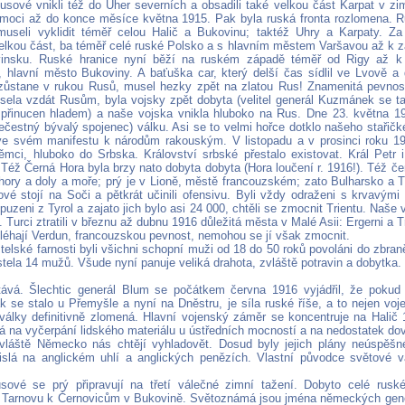
usové vnikli též do Uher severních a obsadili také velkou část Karpat v zim
moci až do konce měsíce května 1915. Pak byla ruská fronta rozlomena. Ru
useli vyklidit téměř celou Halič a Bukovinu; taktéž Uhry a Karpaty. Za
lkou část, ba téměř celé ruské Polsko a s hlavním městem Varšavou až k z
vinsku. Ruské hranice nyní běží na ruském západě téměř od Rigy až 
 hlavní město Bukoviny. A baťuška car, který delší čas sídlil ve Lvově a
zůstane v rukou Rusů, musel hezky zpět na zlatou Rus! Znamenitá pevnost
sela vzdát Rusům, byla vojsky zpět dobyta (velitel generál Kuzmánek se t
, přinucen hladem) a naše vojska vnikla hluboko na Rus. Dne 23. května 
nečestný bývalý spojenec) válku. Asi se to velmi hořce dotklo našeho stařič
ve svém manifestu k národům rakouským. V listopadu a v prosinci roku 19
ěmci, hluboko do Srbska. Království srbské přestalo existovat. Král Petr
Též Černá Hora byla brzy nato dobyta dobyta (Hora loučení r. 1916!). Též če
hory a doly a moře; prý je v Lioně, městě francouzském; zato Bulharsko a Tu
vé stojí na Soči a pětkrát učinili ofensivu. Byli vždy odraženi s krvavými
puzeni z Tyrol a zajato jich bylo asi 24 000, chtěli se zmocnit Trientu. Naše 
. Turci ztratili v březnu až dubnu 1916 důležitá města v Malé Asii: Ergerni a 
bléhají Verdun, francouzskou pevnost, nemohou se jí však zmocnit.
elské farnosti byli všichni schopní muži od 18 do 50 roků povoláni do zbran
tela 14 mužů. Všude nyní panuje veliká drahota, zvláště potravin a dobytka.
ává. Šlechtic generál Blum se počátkem června 1916 vyjádřil, že pokud
ak se stalo u Přemyšle a nyní na Dněstru, je síla ruské říše, a to nejen voj
války definitivně zlomená. Hlavní vojenský záměr se koncentruje na Halič 1
á na vyčerpání lidského materiálu u ústředních mocností a na nedostatek dovo
zvláště Německo nás chtějí vyhladovět. Dosud byly jejich plány neúspěšné
islá na anglickém uhlí a anglických penězích. Vlastní původce světové v
sové se prý připravují na třetí válečné zimní tažení. Dobyto celé rus
 Tarnovu k Černovicům v Bukovině. Světoznámá jsou jména německých gen