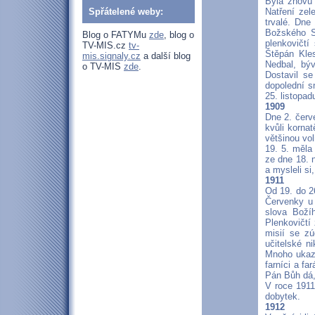
Byla znovu 
Spřátelené weby:
Natření zel
trvalé. Dne
Božského Sp
Blog o FATYMu
zde
, blog o
plenkovičtí
TV-MIS.cz
tv-
Štěpán Kles
mis.signaly.cz
a další blog
Nedbal, býv
o TV-MIS
zde
.
Dostavil se
dopolední sn
25. listopad
1909
Dne 2. červ
kvůli korna
většinou vo
19. 5. měla
ze dne 18. n
a mysleli s
1911
Od 19. do 2
Červenky u 
slova Božíh
Plenkovičtí 
misií se zú
učitelské n
Mnoho ukaza
farníci a fa
Pán Bůh dá,
V roce 1911 
dobytek.
1912