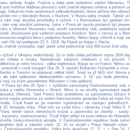
stranu dohody: Anglie, Francie a Itálie proti ústředním státům Německu, 
ě pod mořskou hladinou plovoucí) rušili značně dopravu střeliva a potravin z
ropy. Odtud ten hněv amerických velkoobchodníků, hlavní příčina této německ
 učiněn mír v litevském Brestu s Ruskem. V Rusku úplný zmatek. Taktéž uči
 k nám mají dovážet prostředky k výživě. I s Rumunskem byl sjednán mír 
nám mají dovážet potraviny. Letos v Praze při sjezdu poslanců byl prones
zsko a Uherské Slovensko mají utvořit samostatný stát, podobným způso
činili Jihoslované pod vedením poslance Korošce. Nyní v červnu je u Rem
ncouzsko-anglická bitva s podporou Ameriky. Němci bojují vítězně a mají na
naší říší byl podepsán 23. 5. 1918. Na Pijavě se bojuje s Vlachy.
s značně vystoupila: např. párek selat podsvinčat stojí 600 korun živé váhy.
k výživě z Ukrajiny nedocházejí. Za to naše vláda počátkem srpna 1918 oby
en chleba a mouky. Následovalo zdražení chlebovin o sto procent. 
 dělnictva je velmi hrozivá - válka nepřestává. Bojuje se ve Francii. Němci us
y ustavičně v ceně stoupají! Dne 28. 9. opouští Bulharsko čtyřspolek a chce 
ersko a Turecko se připravují udělat totéž. Snad se již blíží mír! Noviny p
m ale také událostem dalekosáhlého významu. 3. 10. prý bude přeměna l
í stojí za svým prezidentem Wilsonem v čele událostí!
 V Praze byl dne 20. října t. r. vyhlášen samostatný Československý stát, s
zska a celého Slovenska v Uhrách. Mimo to se utvořily samostatné republ
kouská, Uherská. Také Polsko bylo prohlášeno za samostatnou Državu V
cká vojska poražena za vedení francouzského generála Fahra od vojsk Franc
zhodla. Císař Karel se po marném vyjednávání se zástupci jednotlivých
l 10. listopadu trůnu. Před ním se vzdal trůnu i německý císař Vilém II.
. Trůny téměř všech německých knížat a panovníků se zbortily - saský 
, kazanský, saskovýmarský. Císař Vilém přibyl se svou rodinou do Holands
utvořila česko-slovenská armáda. V Československé republice bude setrvá
znárodnění dolů a zdanění zisků. 22. 10 se utvořil v Praze Národní výbor, 
cí Československé republiky. Válka byla ukončena 12. 11. t. r. Dne 14. 11