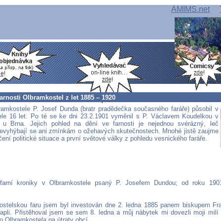
AMIMS.net
arnosti Olbramkostel z let 1885 – 1920
ramkostele P. Josef Dunda (bratr pradědečka současného faráře) působil v
le 16 let. Po té se ke dni 23.2.1901 vyměnil s P. Václavem Koudelkou v
 u Brna. Jejich pohled na dění ve farnosti je nejednou svérázný, leč
evyhýbají se ani zmínkám o ožehavých skutečnostech. Mnohé jistě zaujme
íčení politické situace a první světové války z pohledu vesnického faráře.
farní kroniky v Olbramkostele psaný P. Josefem Dundou; od roku 19
ostelskou faru jsem byl investován dne 2. ledna 1885 panem biskupem F
apli. Přistěhoval jsem se sem 8. ledna a můj nábytek mi dovezli moji milí n
o Olbramkostela na útraty obcí.