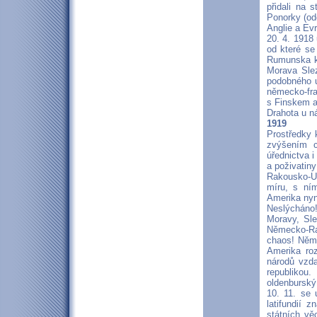
přidali na 
Ponorky (od
Anglie a Ev
20. 4. 1918
od které se
Rumunska k 
Morava Sle
podobného u
německo-fra
s Finskem a 
Drahota u ná
1919
Prostředky 
zvýšením c
úřednictva i
a poživatin
Rakousko-Uh
míru, s ní
Amerika nyn
Neslýcháno!
Moravy, Sle
Německo-Ra
chaos! Něme
Amerika ro
národů vzda
republikou
oldenburský
10. 11. se 
latifundií 
státních vě