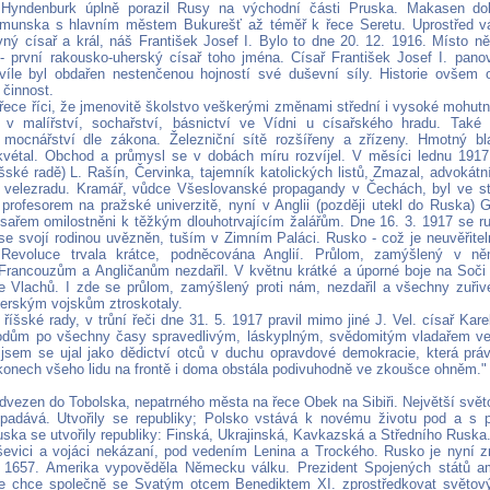
Hyndenburk úplně porazil Rusy na východní části Pruska. Makasen do
umunska s hlavním městem Bukurešť až téměř k řece Seretu. Uprostřed v
vný císař a král, náš František Josef I. Bylo to dne 20. 12. 1916. Místo ně
 - první rakousko-uherský císař toho jména. Císař František Josef I. pano
víle byl obdařen nestenčenou hojností své duševní síly. Historie ovšem 
činnost.
přece říci, že jmenovitě školstvo veškerými změnami střední i vysoké mohutně
 v malířství, sochařství, básnictví ve Vídni u císařského hradu. Také
 mocnářství dle zákona. Železniční sítě rozšířeny a zřízeny. Hmotný b
vétal. Obchod a průmysl se v dobách míru rozvíjel. V měsíci lednu 1917
šské radě) L. Rašín, Červinka, tajemník katolických listů, Zmazal, advokátn
 velezradu. Kramář, vůdce Všeslovanské propagandy v Čechách, byl ve s
 profesorem na pražské univerzitě, nyní v Anglii (později utekl do Ruska
ísařem omilostněni k těžkým dlouhotrvajícím žalářům. Dne 16. 3. 1917 se ru
 se svojí rodinou uvězněn, tuším v Zimním Paláci. Rusko - což je neuvěřitel
. Revoluce trvala krátce, podněcována Anglií. Průlom, zamýšlený v 
Francouzům a Angličanům nezdařil. V květnu krátké a úporné boje na Soči 
 Vlachů. I zde se průlom, zamýšlený proti nám, nezdařil a všechny zuřivé
erským vojskům ztroskotaly.
 říšské rady, v trůní řeči dne 31. 5. 1917 pravil mimo jiné J. Vel. císař Kare
odům po všechny časy spravedlivým, láskyplným, svědomitým vladařem ve
é jsem se ujal jako dědictví otců v duchu opravdové demokracie, která pr
konech všeho lidu na frontě i doma obstála podivuhodně ve zkoušce ohněm."
dvezen do Tobolska, nepatrného města na řece Obek na Sibiři. Největší svět
zpadává. Utvořily se republiky; Polsko vstává k novému životu pod a s
uska se utvořily republiky: Finská, Ukrajinská, Kavkazská a Středního Rusk
ševici a vojáci nekázaní, pod vedením Lenina a Trockého. Rusko je nyní 
 1657. Amerika vypověděla Německu válku. Prezident Spojených států am
že chce společně se Svatým otcem Benediktem XI. zprostředkovat světov