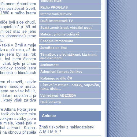
Televize NOE
m děkanem Antonínem
Rádio PROGLAS
jší pan Josef Švefl,
e 1880 u mého bratra
Internetová televize
Další internetové TV
diče byli sice chudí,
skupicích č.p. 59 od
Svatá země Izrael, virtuální pouť
ilost stát se jeho
Matice cyrilometodějská
zni dobrodinců jsme
la.
Časopis Immaculata
- také v Brně a moje
JukeBox on-line
va a půl roku, až do
se jsem byl asi rok
TémaBox s přednáškami, kázáními,
audioknihami...
st, byl jsem členem
 však bylo příčinou
Jeníkov.net
olitický spolek jsem
Adoptivní farnost Jeníkov
enosti u liberálních
Kolpingovo dílo ČR
em churavěl, nejvíc
Církevní restituce - otázky, odpovědi,
éně náročné místo.
fakta, čísla....
jsem se však bál jít,
 dekret odvolán a já
Vyhledávač ABECEDA
i, který však za dva
Další odkazy...
ře Albína Fojta jsem
 totiž do konce roku
Anketa:
 velkými svátky jsem
é misie, které pak v
Znáš tiskoviny z nakladatelství
al a Frant. Kalina.
A.M.I.M.S.?
i na obnovu přispěla