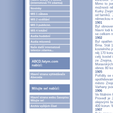
(internetová TV zdarma)
Mimo to jse
možnosti ně
Novinky
Kurky Znojm
MIS 1 zábava
od farníků. 
německou ná
MIS 2 vzdělání
1901
MIS 3 publicist.
Byl obnoven
hlavní lodi
MIS 4 lokální
se celkem n
Audia hudební
1902
Byl opatřen
Audia mluvená
Brna. Stál 1
Naše další internetové
kostelního 
televize zdarma...
něj 170 kor
celý kostel
ze Znojma, 
ABCD.fatym.com
Moravských 
nabízí:
obnos 80 ko
1905
Hlavní strana vyhledávače
Pořídily se
Abeceda
opotřebovan
město Znoj
Varhany jso
Milujte se! nabízí:
1906
Ve filiálním
Hlavní strana webu časopisu
Provedl je 
Milujte se!
olejovými b
400 korun. 
Archiv vyšlých čísel
1907