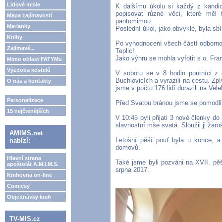
Lidové misie
K dalšímu úkolu si každý z kandid
popisovat různé věci, které měl
Mapa zajímavostí
pantomimou.
Marianky
Poslední úkol, jako obvykle, byla sbí
Knihy
Po vyhodnocení všech částí odbornou
Zajímavé...
Teplic!
Jako výhru se mohla vyfotit s o. Fra
Mimo oblast FATYMu
Výzdoba kostelů
V sobotu se v 8 hodin poutníci z ce
Buchlovicích a vyrazili na cestu. Zpí
O nás a kontakty
jsme v počtu 176 lidí dorazili na Vele
Personalizace
Před Svatou bránou jsme se pomodlil
15 nejčtenějších
V 10:45 byli přijati 3 nové členky d
slavnostní mše svatá. Sloužil ji žaro
AMIMS.net
Letošní pěší pouť byla u konce, 
nabízí:
domovů.
Hlavní strana
Také jsme byli pozváni na XVII. pěš
apoštolát A.M.I.M.S.
srpna 2017.
Knihovna on-line
Comicsy
Objednávky knih
TV-MIS.cz