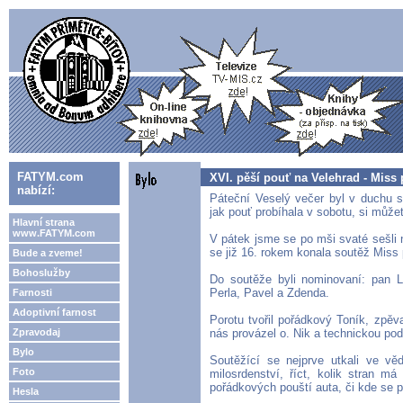
FATYM.com
XVI. pěší pouť na Velehrad - Miss 
nabízí:
Páteční Veselý večer byl v duchu s
jak pouť probíhala v sobotu, si může
Hlavní strana
www.FATYM.com
V pátek jsme se po mši svaté sešli 
se již 16. rokem konala soutěž Miss 
Bude a zveme!
Bohoslužby
Do soutěže byli nominovaní: pan Lu
Perla, Pavel a Zdenda.
Farnosti
Adoptivní farnost
Porotu tvořil pořádkový Toník, zpě
Zpravodaj
nás provázel o. Nik a technickou po
Bylo
Soutěžící se nejprve utkali ve vě
Foto
milosrdenství, říct, kolik stran m
pořádkových pouští auta, či kde se p
Hesla