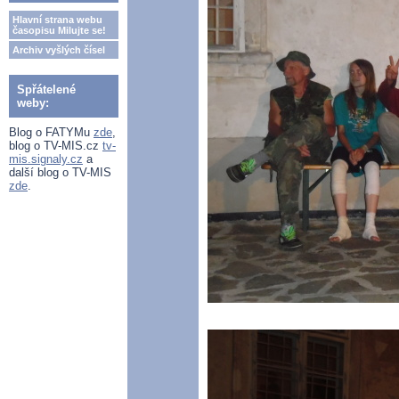
Hlavní strana webu
časopisu Milujte se!
Archiv vyšlých čísel
Spřátelené
weby:
Blog o FATYMu
zde
,
blog o TV-MIS.cz
tv-
mis.signaly.cz
a
další blog o TV-MIS
zde
.