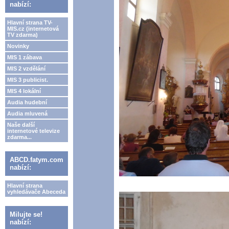
nabízí:
Hlavní strana TV-
MIS.cz (internetová
TV zdarma)
Novinky
MIS 1 zábava
MIS 2 vzdělání
MIS 3 publicist.
MIS 4 lokální
Audia hudební
Audia mluvená
Naše další
internetové televize
zdarma...
ABCD.fatym.com
nabízí:
Hlavní strana
vyhledávače Abeceda
Milujte se!
nabízí: