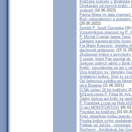
Kněžské svěcení v Brněnské k
Očekávání od nových kněží -
svátostí
(16.06.2022)
Panna Maria mi dala znamení 
Boží milosrdenství a potopení 
(20.05.2022)
Zemřel P. Josef Červenka
(16.
Vzpomínková slavnost na P. 
P. Michal Cyprián Iwene Tansi
Zahájení kanonizačního řízení 
Fra Mario Knezović, kterého 
duchovně probouzet:
(15.11.20
Zkušenost kněze s psychicky
5 sester, které Pán povolal do
Svěcení stálých jáhnů v Brně
Kněží, nevzdávejte se ani v ne
Vize kněžství sv. Veroniky Giu
Svědectví kněze: Stojí to za t
Od Jehovova svědka po řeholní
otce Bowena
(11.06.2021)
O.Nik oslaví 20 let kněžství
(1
Křížová cesta P. Filipa M. Ant
Žádný biskup ani kněz se nes
P. František Lízna na Hoře kříž
O otci MONTFORTOVI
(05.03
Povolání ke kněžství
(01.03.2
Kněz objasňuje tvrdou pravdu 
Prosba kněze svým spolubrat
Polibek od Ježíše - ministrant
Rozhovor - Arcibiskup Jan Gra