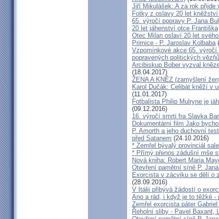
Jiří Mikulášek: A za rok přijde
Fotky z oslavy 20 let kněžství
65. výročí popravy P. Jana Bu
20 let jáhenství otce Františka
Otec Milan oslaví 20 let svého
Primice - P. Jaroslav Kolbaba
(
Vzpomínkové akce 65. výročí 
popravených politických vězň
Arcibiskup Bober vyzval kněze
(18.04.2017)
ŽENA A KNĚZ (zamyšlení žen
Karol Dučák: Celibát kněží v 
(11.01.2017)
Fotbalista Philip Mulryne je 
(09.12.2016)
16. výročí smrti fra Slavka Ba
Dokumentární film Jako bycho
P. Amorth a jeho duchovní test
před Satanem
(24.10.2016)
* Zemřel bývalý provinciál sa
* Přímý přenos zádušní mše s
Nová kniha: Robert Maria M
Otevření pamětní síně P. Jana
Exorcista v zácviku se dělí o
(28.09.2016)
V Itálii přibývá žádostí o exor
Ano a rád, i když je to těžké 
Zemřel exorcista páter Gabrie
Řeholní sliby - Pavel Baxant,
Otevření pamětní síně P. Jana