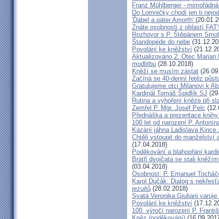
Franz Mühlberger - mimořádná 
Do Lomničky chodí jen ti nejod
'Ďábel a páter Amorth'
(20.01.2
Znáte osobnosti z oblastí FA
Rozhovor s P. Štěpánem Smol
Štandopéde do nebe
(31.12.20
Povolání ke kněžství
(21.12.2
Aktualizováno 2: Otec Marian 
modlitbu
(28.10.2018)
Kněží se musím zastat
(26.09
Začíná se 40-denní řetěz půst
Gratulujeme otci Milanovi k 
Kardinál Tomáš Špidlík SJ
(29
Rutina a vyhoření kněze při sla
Zemřel P. Mgr. Josef Pelc
(12.
Přednáška a prezentace knihy 
100 let od narození P. Anton
Kázání jáhna Ladislava Kince 
Chtěli vstoupit do manželství a
(17.04.2018)
Poděkování a blahopřání kard
Bratři dvojčata se stali kněžím
(03.04.2018)
Osobnost: P. Emanuel Tocháč
Karol Dučák: Dialog s nekřesť
jezuitů
(28.02.2018)
Svatá Veronika Giuliani varuj
Povolání ke kněžství
(17.12.2
100. výročí narození P. Frant
Kněz (poděkování)
(16.09.201