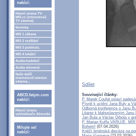
nabízí:
Hlavní strana TV-
MIS.cz (internetová
TV zdarma)
Novinky
MIS 1 zábava
MIS 2 vzdělání
MIS 3 publicist.
MIS 4 lokální
Audia hudební
Audia mluvená
Naše další
internetové televize
zdarma...
Sdílet
Související články:
ABCD.fatym.com
P. Marek Coufal oslaví padesá
nabízí:
Písně k uctění Jana Buly a Vá
Odborná konference o Janu Bul
Hlavní strana
Litanie k blahoslaveným Janu 
vyhledávače Abeceda
Jan Bula a Václav Drbola v a
P. Marian Kuffa VARUJE: MÍR
Bohem!
(07.04.2026)
Milujte se!
Kněží brněnské diecéze na pou
nabízí:
Maria Vianneye
(23.03.2026)