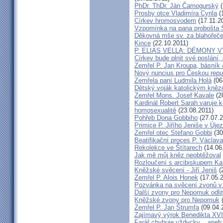
PhDr. ThDr. Ján Čarnogurský
(
Prosby otce Vladimíra Cyrila
(
Církev hromosvodem
(17.11.2
Vzpomínka na pana probošta S
Děkovná mše sv. za blahořečen
Kince
(22.10.2011)
P. ELIAS VELLA: DÉMONY 
Církev bude plnit své poslání,
Zemřel P. Jan Kroupa, básník a
Nový nuncius pro Českou repu
Zemřela paní Ludmila Holá
(06
Dětský voják katolickým kně
Zemřel Mons. Josef Kavale
(2
Kardinál Robert Sarah varuje k
homosexualitě
(23.08.2011)
Pohřeb Dona Gobbiho
(27.07.2
Primice P. Jiřího Jeniše v Úje
Zemřel otec Stefano Gobbi
(30
Beatifikační proces P. Václav
Rekolekce ve Štítarech
(14.06
Jak mě můj kněz neobtěžoval
Rozloučení s arcibiskupem 
Kněžské svěcení - Jiří Jeniš
(
Zemřel P. Alois Honek
(17.05.2
Pozvánka na svěcení zvonů v
Další zvony pro Nepomuk odlit
Kněžské zvony pro Nepomuk
(
Zemřel P. Jan Štrumfa
(09.04.
Zajímavý výrok Benedikta XVI
Farář chybuje vždycky... an