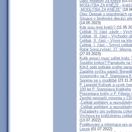
Další modlitby za kněze
(03.07
MODLITBA ZA KNĚZE - kněží v
„MODLITBA ZA KNĚZE“
(18.0
Otec Deepak o prázdninách o
Situace v brněnské diecézi p
(14.05.2023)
Kde jsou moji kněží?
(11.05.2
Celibát, IV. část, závěr – Výc
Celibát, III. část – Východní o
Celibát, II. část – Vývoj na 
Celibát, I. část – Smysl celibá
Rafał Soroczyński: 27. březn
(27.03.2023)
Kolik emocí musí sdílet kněz 
Soudíte kněze? Pamatujte na 
Když opět potkáte svého pana 
Zapálíte svíčku papeži Benedi
Vzpomínky na P. Stanislava K
Spojme se v modlitbě
(23.11.2
P. Leopold Kolísek a vznik če
100 let P. Stanislava Krátkého
Prezentace knihy o P. Filipovi
Zemřel nejstarší minorita v ČR
„Celibát potřebný a nezrušiteln
„Celibát potřebný a nezrušiteln
Požadavky pro světovou círke
Výchova ke kněžskému celibát
(13.07.2022)
Poděkování a informace pro po
Lesné
(01.07.2022)