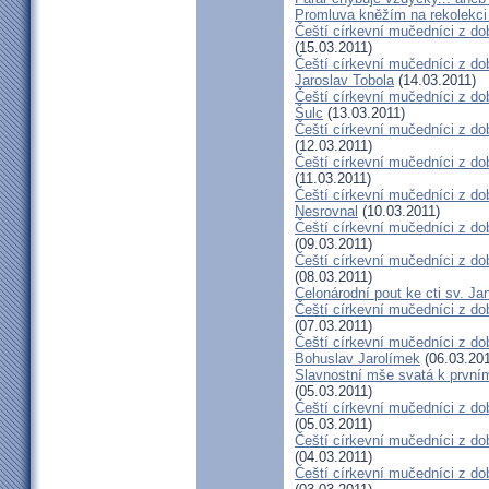
Promluva kněžím na rekolekci 
Čeští církevní mučedníci z do
(15.03.2011)
Čeští církevní mučedníci z do
Jaroslav Tobola
(14.03.2011)
Čeští církevní mučedníci z dob
Šulc
(13.03.2011)
Čeští církevní mučedníci z dob
(12.03.2011)
Čeští církevní mučedníci z do
(11.03.2011)
Čeští církevní mučedníci z do
Nesrovnal
(10.03.2011)
Čeští církevní mučedníci z dob
(09.03.2011)
Čeští církevní mučedníci z do
(08.03.2011)
Celonárodní pout ke cti sv. J
Čeští církevní mučedníci z dob
(07.03.2011)
Čeští církevní mučedníci z dob
Bohuslav Jarolímek
(06.03.201
Slavnostní mše svatá k prvním
(05.03.2011)
Čeští církevní mučedníci z do
(05.03.2011)
Čeští církevní mučedníci z do
(04.03.2011)
Čeští církevní mučedníci z dob