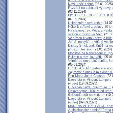
NEJTĚŽŠÍ V KNĚŽSKÉ SLU
Když kněz žehná
(06.01.2025)
Pozvání na zahájení výstavy o
(03.11.2024)
MÝTUS O PEDOFILNÍCH KNĚŽÍC
(07.09.2024)
Nekritizujme své kněze
(14.07
Několik střípků z oslavy 30 le
Na slavnost sv. Petra a Pavl
svatou v rodišti ve Valči
(21.06
Ve středu života kněze je kříž
Ježíš, nejvyšší a věčný velek
Biskup Strickland: Kněží si mu
přiblížili Ježíšovi
(21.01.2024)
Modlitba za blahořečení P. I
Bulletin o tom, jak věřili
(05.01
Výročí od smrti služebníka B
(05.01.2024)
PROHLÁŠENÍ Světového apošt
Zajímavý článek o misionáři v
Petr Maria Josef Cassant
(22.
Exorcista o. Vincent Lampert -
(video)
(19.09.2023)
P. Marián Kuffa: "Divím se..."
(
Oslava výročí 100 let od úmrtí
6 důvodů stát se knězem
(10.
Exorcista o. Vincent Lampert -
(video)
(09.09.2023)
MARIINA VÍTĚZSTVÍ 61: Kněz v
Arcibiskupský seminář Praha
(