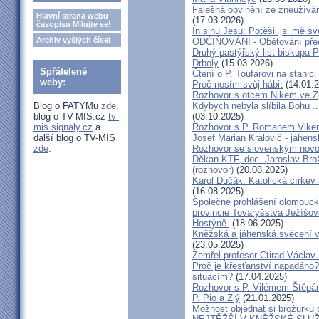
Falešná obvinění ze zneužíván
Hlavní strana webu
(17.03.2026)
časopisu Milujte se!
In sinu Jesu: Potěšil jsi mě
Archiv vyšlých čísel
ODČIŇOVÁNÍ - Obětování před
Druhý pastýřský list biskupa P
Drboly
(15.03.2026)
Spřátelené
Čtení o P. Toufarovi na stanici
weby:
Proč nosím svůj hábit
(14.01.2
Rozhovor s otcem Nikem ve Z
Blog o FATYMu
zde
,
Kdybych nebyla slíbila Bohu ..
blog o TV-MIS.cz
tv-
(03.10.2025)
mis.signaly.cz
a
Rozhovor s P. Romanem Vlk
další blog o TV-MIS
Josef Marian Kralovič - jáhen
zde
.
Rozhovor se slovenským nov
Děkan KTF, doc. Jaroslav Bro
(rozhovor)
(20.08.2025)
Karol Dučák: Katolická církev 
(16.08.2025)
Společné prohlášení olomouck
provincie Tovaryšstva Ježíšo
Hostýně.
(18.06.2025)
Kněžská a jáhenská svěcení 
(23.05.2025)
Zemřel profesor Ctirad Václav 
Proč je křesťanství napadáno?
situacím?
(17.04.2025)
Rozhovor s P. Vilémem Štěp
P. Pio a Zlý
(21.01.2025)
Možnost objednat si brožurku 