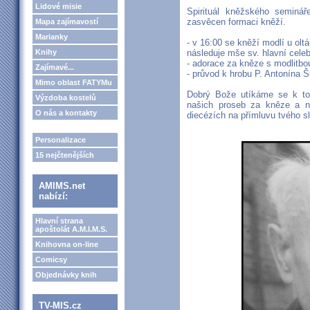
Lidové misie
Spirituál kněžského seminá
zasvěcen formaci kněží.
Mapa zajímavostí
Marianky
- v 16:00 se kněží modlí u olt
Knihy
následuje mše sv. hlavní cele
- adorace za kněze s modlitbou 
Zajímavé...
- průvod k hrobu P. Antonína Š
Mimo oblast FATYMu
Dobrý Bože utíkáme se k to
Výzdoba kostelů
našich proseb za kněze a n
O nás a kontakty
diecézích na přímluvu tvého s
Personalizace
15 nejčtenějších
AMIMS.net
nabízí:
Hlavní strana
apoštolát A.M.I.M.S.
Knihovna on-line
Comicsy
Objednávky knih
TV-MIS.cz