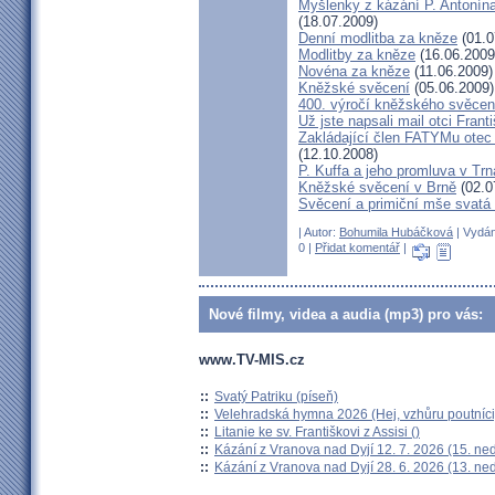
Myšlenky z kázání P. Antonín
(18.07.2009)
Denní modlitba za kněze
(01.0
Modlitby za kněze
(16.06.2009
Novéna za kněze
(11.06.2009)
Kněžské svěcení
(05.06.2009)
400. výročí kněžského svěcen
Už jste napsali mail otci Frant
Zakládající člen FATYMu otec 
(12.10.2008)
P. Kuffa a jeho promluva v Trna
Kněžské svěcení v Brně
(02.0
Svěcení a primiční mše svat
| Autor:
Bohumila Hubáčková
| Vydán
0 |
Přidat komentář
|
Nové filmy, videa a audia (mp3) pro vás:
www.TV-MIS.cz
::
Svatý Patriku (píseň)
::
Velehradská hymna 2026 (Hej, vzhůru poutníci
::
Litanie ke sv. Františkovi z Assisi ()
::
Kázání z Vranova nad Dyjí 12. 7. 2026 (15. ne
::
Kázání z Vranova nad Dyjí 28. 6. 2026 (13. ne