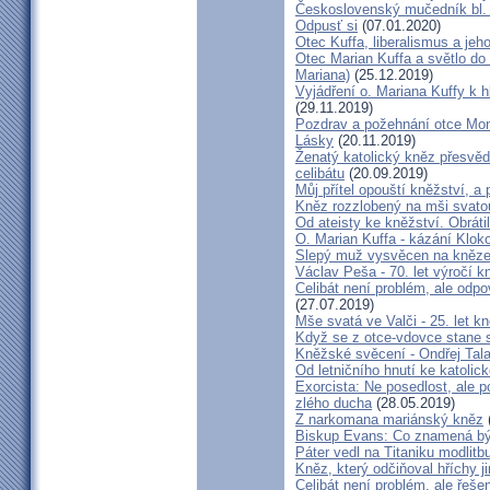
Československý mučedník bl.
Odpusť si
(07.01.2020)
Otec Kuffa, liberalismus a jeho
Otec Marian Kuffa a světlo do
Mariana)
(25.12.2019)
Vyjádření o. Mariana Kuffy k 
(29.11.2019)
Pozdrav a požehnání otce Mont
Lásky
(20.11.2019)
Ženatý katolický kněz přesvěd
celibátu
(20.09.2019)
Můj přítel opouští kněžství, a
Kněz rozzlobený na mši svatou
Od ateisty ke kněžství. Obrátil
O. Marian Kuffa - kázání Klok
Slepý muž vysvěcen na kněz
Václav Peša - 70. let výročí
Celibát není problém, ale odp
(27.07.2019)
Mše svatá ve Valči - 25. let 
Když se z otce-vdovce stane s
Kněžské svěcení - Ondřej Tal
Od letničního hnutí ke katolic
Exorcista: Ne posedlost, ale 
zlého ducha
(28.05.2019)
Z narkomana mariánský kněz
Biskup Evans: Co znamená b
Páter vedl na Titaniku modlitb
Kněz, který odčiňoval hříchy j
Celibát není problém, ale řeše