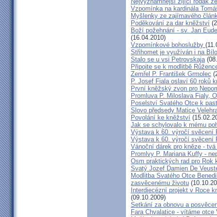
Nejvýznamnější žijící rodák 
Vzpomínka na kardinála Tomáš
Myšlenky ze zajímavého článk
Poděkování za dar kněžství
(2
Boží požehnání - sv. Jan Eud
(16.04.2010)
Vzpomínkové bohoslužby
(11.
Střihomet je využíván i na Bíl
Stalo se u vsi Petrovskaja
(08
Připojte se k modlitbě Růženc
Zemřel P. František Grmolec
(
P. Josef Fiala oslaví 60 roků 
První kněžský zvon pro Nepo
Promluva P. Miloslava Fialy, 
Poselství Svatého Otce k past
Slovo předsedy Matice Velehr
Povolání ke kněžství
(15.02.2
Jak se schylovalo k mému po
Výstava k 60. výročí svěcení 
Výstava k 60. výročí svěcení 
Vánoční dárek pro kněze - tvá
Promlvy P. Mariana Kuffy - ne
Osm praktických rad pro Rok 
Svatý Jozef Damien De Veust
Modlitba Svatého Otce Benedik
zasvěcenému životu
(10.10.20
Interdiecézní projekt v Roce 
(09.10.2009)
Setkání za obnovu a posvěcení
Fara Chvalatice - vítáme otce 