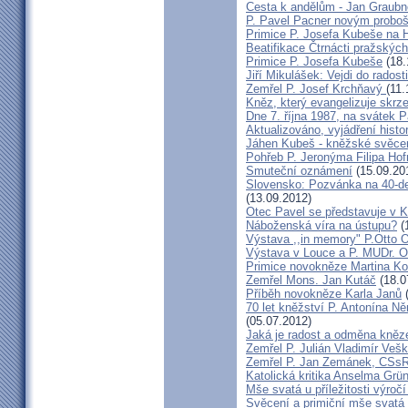
Cesta k andělům - Jan Graubn
P. Pavel Pacner novým probo
Primice P. Josefa Kubeše na 
Beatifikace Čtrnácti pražskýc
Primice P. Josefa Kubeše
(18.
Jiří Mikulášek: Vejdi do radost
Zemřel P. Josef Krchňavý
(11.
Kněz, který evangelizuje skr
Dne 7. října 1987, na svátek 
Aktualizováno, vyjádření histo
Jáhen Kubeš - kněžské svěce
Pohřeb P. Jeronýma Filipa Ho
Smuteční oznámení
(15.09.20
Slovensko: Pozvánka na 40-de
(13.09.2012)
Otec Pavel se představuje v K
Náboženská víra na ústupu?
(
Výstava ,,in memory" P.Otto 
Výstava v Louce a P. MUDr. O
Primice novokněze Martina K
Zemřel Mons. Jan Kutáč
(18.0
Příběh novokněze Karla Janů
(
70 let kněžství P. Antonína Ně
(05.07.2012)
Jaká je radost a odměna kněz
Zemřel P. Julián Vladimír Ve
Zemřel P. Jan Zemánek, CSs
Katolická kritika Anselma Grü
Mše svatá u příležitosti výroč
Svěcení a primiční mše svatá 