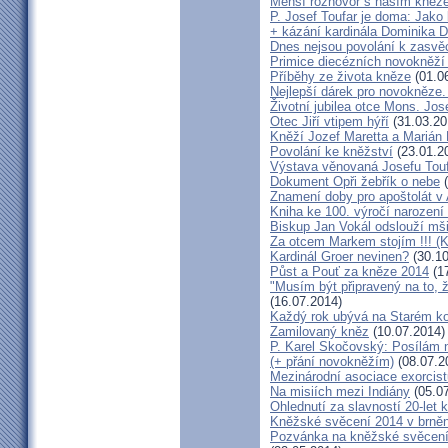
Menší rozhovor s naším kně
P. Josef Toufar je doma: Jako
+ kázání kardinála Dominika 
Dnes nejsou povolání k zasvě
Primice diecézních novokněží
Příběhy ze života kněze
(01.0
Nejlepší dárek pro novokněze
Životní jubilea otce Mons. Jos
Otec Jiří vtipem hýří
(31.03.20
Kněží Jozef Maretta a Marián 
Povolání ke kněžství
(23.01.2
Výstava věnovaná Josefu Touf
Dokument Opři žebřík o nebe
(
Znamení doby pro apoštolát v
Kniha ke 100. výročí narození
Biskup Jan Vokál odslouží mši
Za otcem Markem stojím !!! (
Kardinál Groer nevinen?
(30.10
Půst a Pouť za kněze 2014
(17
"Musím být připravený na to, 
(16.07.2014)
Každý rok ubývá na Starém kon
Zamilovaný kněz
(10.07.2014)
P. Karel Skočovský: Posílám
(+ přání novokněžím)
(08.07.2
Mezinárodní asociace exorcist
Na misiích mezi Indiány
(05.07
Ohlednutí za slavností 20-let 
Kněžské svěcení 2014 v brněns
Pozvánka na kněžské svěcení 