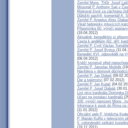
Zemřel Mons. ThDr. Josef Laš
Misionář P. Anthony Saji v Čes
Riskoval život za záchranu ži
Důležití pastýři, komentář A. 
Zemřel P. Angelus Alois Glab
Vikář hebrejsky mluvících kato
Připomínka 60. výročí popravy
(19.04.2012)
Aktuálně: benediktini si připom
Cesta k andělům (62. díl): kar
Zemřel P. Cyril Václav Tomá
Zemřel P. Josef Byrtus
(11.04
Benedikt XVI. odpověděl na V
(06.04.2012)
Kněží rezignují před nepocho
Zemřel P. Jaroslav Moštěk
(19
Návštěva v domově důchodců 
Zemřel P. Jan Dobeš
(09.02.20
Dar a tajemství
(07.02.2012)
Zemřel P. Jan Kutáč
(04.02.20
Zemřel P. Josef Dobiáš
(30.01
List otce kardinála Dominika
Účast na instalaci kardinálů
(2
100. výročí narození Mons. Jo
Informace k pouti do Říma na
(11.01.2012)
Oficiální web P. Vojtěcha Kod
P. Marián Kuffa v televizním p
5. celonárodní setkání koordin
(19.12.2011)