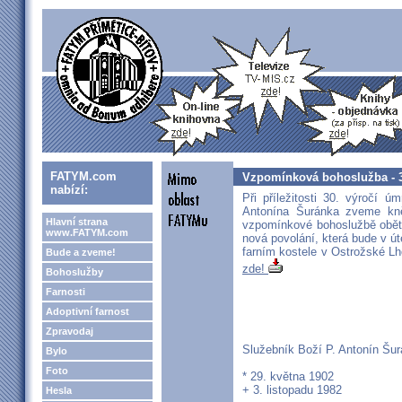
FATYM.com
Vzpomínková bohoslužba - 30
nabízí:
Při příležitosti 30. výročí ú
Antonína Šuránka zveme kně
Hlavní strana
vzpomínkové bohoslužbě obět
www.FATYM.com
nová povolání, která bude v ú
farním kostele v Ostrožské L
Bude a zveme!
zde!
Bohoslužby
Farnosti
Adoptivní farnost
Zpravodaj
Služebník Boží P. Antonín Šu
Bylo
Foto
* 29. května 1902
+ 3. listopadu 1982
Hesla