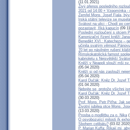
(11.01.2021)
Živý přenos posledního rozlouč
2021 od 14:00 + Vzpomínka - 
Zemřel Mons. Josef Fiala, býv
Irská státní televize se muse
Svátost na ulici - Chodí po cen
pozastavit, říká kapucín
(09.11
Poslední rozloučení s otcem 
Kanonizační řízení kněží Jana
Benedikt XVI.: Katecheze – ge
učinila svatým věrnost Pánovu
70 let po násilném rušení kláš
Římskokatolická farnost spole
kabrioletu s Nejsvětější Svátos
Kněží v Neapoli slouží mši sv. 
(05.04.2020)
Kněží si od nás zaslouží nejen
(05.04.2020)
Karol Dučák: Kněz Dr. Jozef Ti
(01.04.2020)
Nebojte se, protože všichni j
Karol Dučák: Kněz Dr. Jozef Ti
(30.03.2020)
Prof. Mons. Petr Piťha: Jak s
Životní jubilea otce Mons. Jos
(13.03.2020)
Prosba o modlitbu za o. Nika
(
O osvobozující milosti (k exho
Sbohem celibátu?
(03.02.2020
P. Marian Kuffa: Říkají mi, aby