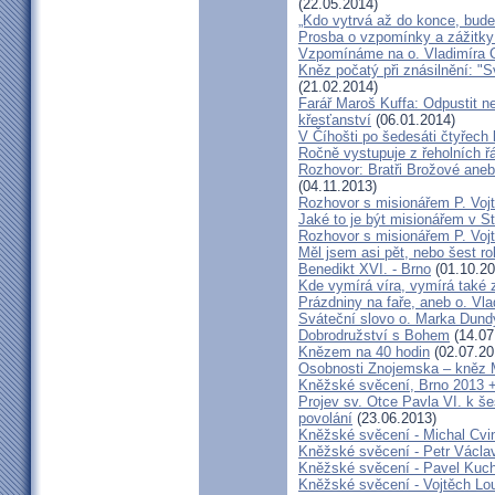
(22.05.2014)
„Kdo vytrvá až do konce, bude
Prosba o vzpomínky a zážitk
Vzpomínáme na o. Vladimíra C
Kněz počatý při znásilnění: "S
(21.02.2014)
Farář Maroš Kuffa: Odpustit ne
křesťanství
(06.01.2014)
V Číhošti po šedesáti čtyřech
Ročně vystupuje z řeholních řá
Rozhovor: Bratři Brožové aneb
(04.11.2013)
Rozhovor s misionářem P. Voj
Jaké to je být misionářem v St
Rozhovor s misionářem P. Voj
Měl jsem asi pět, nebo šest ro
Benedikt XVI. - Brno
(01.10.20
Kde vymírá víra, vymírá také 
Prázdniny na faře, aneb o. Vla
Sváteční slovo o. Marka Dun
Dobrodružství s Bohem
(14.07
Knězem na 40 hodin
(02.07.20
Osobnosti Znojemska – kněz
Kněžské svěcení, Brno 2013 +
Projev sv. Otce Pavla VI. k 
povolání
(23.06.2013)
Kněžské svěcení - Michal Cvi
Kněžské svěcení - Petr Václa
Kněžské svěcení - Pavel Kuc
Kněžské svěcení - Vojtěch Lo