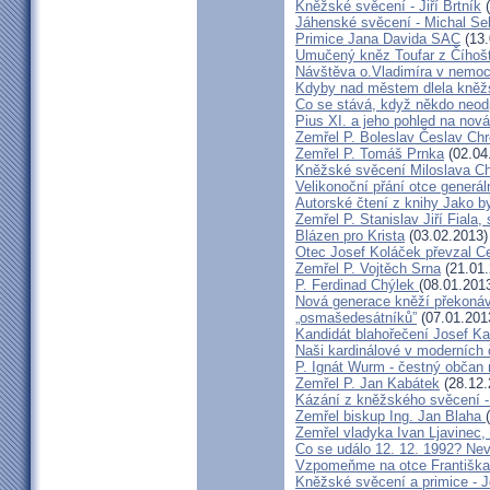
Kněžské svěcení - Jiří Brtník
(
Jáhenské svěcení - Michal Se
Primice Jana Davida SAC
(13.
Umučený kněz Toufar z Číhošt
Návštěva o.Vladimíra v nemoc
Kdyby nad městem dlela kněžs
Co se stává, když někdo neod
Pius XI. a jeho pohled na nov
Zemřel P. Boleslav Česlav C
Zemřel P. Tomáš Prnka
(02.04
Kněžské svěcení Miloslava Ch
Velikonoční přání otce generál
Autorské čtení z knihy Jako 
Zemřel P. Stanislav Jiří Fiala,
Blázen pro Krista
(03.02.2013)
Otec Josef Koláček převzal C
Zemřel P. Vojtěch Srna
(21.01.
P. Ferdinad Chýlek
(08.01.201
Nová generace kněží překonáv
„osmašedesátníků”
(07.01.201
Kandidát blahořečení Josef K
Naši kardinálové v moderních
P. Ignát Wurm - čestný občan
Zemřel P. Jan Kabátek
(28.12.
Kázání z kněžského svěcení -
Zemřel biskup Ing. Jan Blaha
Zemřel vladyka Ivan Ljavinec,
Co se událo 12. 12. 1992? 
Vzpomeňme na otce Františka!
Kněžské svěcení a primice - 