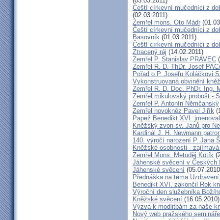
(03.03.2011)
Čeští církevní mučedníci z do
(02.03.2011)
Zemřel mons. Oto Mádr
(01.03
Čeští církevní mučedníci z dob
Basovník
(01.03.2011)
Čeští církevní mučedníci z d
Ztracený ráj
(14.02.2011)
Zemřel P. Stanislav PRAVEC
(
Zemřel R. D. ThDr. Josef PA
Pořad o P. Josefu Koláčkovi 
Vykonstruovaná obvinění kněž
Zemřel R. D. Doc. PhDr. Ing.
Zemřel mikulovský probošt - S
Zemřel P. Antonín Němčanský
Zemřel novokněz Pavel Jiřík
(
Papež Benedikt XVI. jmenova
Kněžský zvon sv. Janů pro N
Kardinál J. H. Newmann patro
140. výročí narození P. Jana
Kněžské osobnosti - zajímavá
Zemřel Mons. Metoděj Kotík
(2
Jáhenské svěcení v Českých 
Jáhenské svěcení
(05.07.2010
Přednáška na téma Uzdravení ž
Benedikt XVI. zakončil Rok k
Výroční den služebníka Božíh
Kněžské svěcení
(16.05.2010)
Výzva k modlitbám za naše k
Nový web pražského semináře