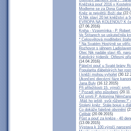
Kněžská pouť 2016 v Kostelní
Modleme se za Dona Gabriela
Kněz je největší Boží dar
(22.
O.Nik slaví 20 let kněžství a 5
EVROPA NA KOLENOU? K čemu 
(27.06.2016)
Kniha - Vzpomínka - P. Rober
Ve Štítarech se uskutečnila k
* Celosvětová modlitební štafe
* Na Svatém Hostýně se věříc
Rozhovor s jáhnem Ladislave
Otec Nik nadále slaví 45. naro
Katolický týdeník: Otřesný pří
(14.04.2016)
Páteční pouť u Svaté brány R
Popularita ďábelských her roste
I kněží mohou vyhořet
(30.12.
Ukončení diecézní fáze kanoni
Jana Buly
(16.12.2015)
Při příležitosti 15. výročí smrt
* Pozadí jeho působení
(20.11
Od smrti P. Antonína Němčansk
„Máš ho ještě, svůj růženec?“ 
Stoletý kněz: Stále bojuji s ď
Co dokáže falešné obvinění
(2
Celibát
(20.09.2015)
Půst a pouť za kněze - 40 den
(13.09.2015)
Výstava k 100.výročí narození