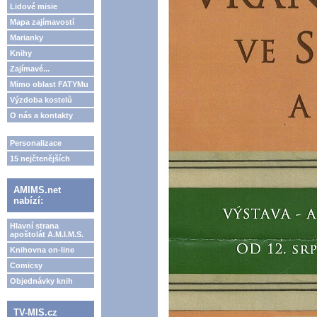
Lidové misie
Mapa zajímavostí
Marianky
Knihy
Zajímavé...
Mimo oblast FATYMu
Výzdoba kostelů
O nás a kontakty
Personalizace
15 nejčtenějších
AMIMS.net
nabízí:
Hlavní strana
apoštolát A.M.I.M.S.
Knihovna on-line
Comicsy
Objednávky knih
TV-MIS.cz