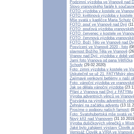
Podzimní výzdoba ve Vranově nad D
Slovo vranovského faráře k součas
FOTO: výzdoba v kostele ve Vranov
FOTO: květinová výzdoba v kostele 
Mše svatá v kapličce Maria Schutz
(
FOTO: pouť ve Vranově nad Dyjí
(11
FOTO: pouťová výzdoba vranovskéh
FOTO: červenec v kostele ve Vrano
FOTO: červnová výzdoba vranovské
FOTO: Boží Tělo ve Vranově nad Dy
Posvícení ve Vranově 2020 - foto
(08
slavnost Božího Těla ve Vranově
(26
Vranov nad Dyjí: výzdoba v době ve
Jarní foto Vranova od pana Větříčka
Schody
(29.02.2020)
Foto: zimní výzdoba v kostele ve Vr
Uskutečnil se už 21. FATYMský ples
Zajímavé venkovní betlémy v naší ob
Foto: vánoční výzdoba ve vranovské
Jak se dělala vánoční výzdoba
(23.1
Přání z Vranova nad Dyjí z FATYMu
Výroba adventních věnců ve Vranově
Pozvánka na výrobu adventních věnc
Žehnání na začátku adventu
(13.11.2
Prosíme o podporu našich farností
(0
Foto: Svatohubertská mše svatá ve 
Nový kříž nad Vranovem
(31.10.2019
Výroba dušičkových věnečků v Místn
Jaké bylo zahájení výstavy Člověk 
Vernisáž Člověk a VÍRA ve Vranově 