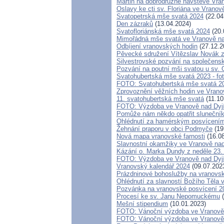
Martin na dobrodružné návštěvě Vra
Oslavy ke cti sv. Floriána ve Vranov
Svatopetrská mše svatá 2024
(22.04
Den zázraků
(13.04.2024)
Svatofloriánská mše svatá 2024
(20.
Mimořádná mše svatá ve Vranově na
Odbíjení vranovských hodin
(27.12.2
Pěvecké sdružení Vítězslav Novák z
Silvestrovské pozvání na společens
Pozvání na poutní mši svatou u sv. 
Svatohubertská mše svatá 2023 - fo
FOTO: Svatohubertská mše svatá 2
Zprovoznění věžních hodin ve Vrano
11. svatohubertská mše svatá
(11.10
FOTO: Výzdoba ve Vranově nad Dyj
Pomůže nám někdo opatřit sluneční
Ohlédnutí za hamérským posvícení
Žehnání praporu v obci Podmyče
(19
Nová mapa vranovské farnosti
(16.08
Slavnostní okamžiky ve Vranově nad
Kázání o. Marka Dundy z neděle 23.
FOTO: Výzdoba ve Vranově nad Dyj
Vranovský kalendář 2024
(09.07.202
Prázdninové bohoslužby na vranovs
Ohlédnutí za slavností Božího Těla 
Pozvánka na vranovské posvícení 2
Procesí ke sv. Janu Nepomuckému
(
Mešní stipendium
(10.01.2023)
FOTO: Vánoční výzdoba ve Vranově n
FOTO: Vánoční výzdoba ve Vranově 