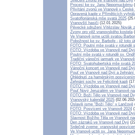
Svěcení zvonů ve Vranově nad Dyjí
Procesí ke sv. Janu Nepomuckému
(
Přivítání zvonů ve Vranově v České t
Opravená kaple v Příměticích vyhrál
Svatofloriánská mše svatá 2025
(25.
Vranovští hasiči
(12.01.2025)
Pěvecké sdružení Vítězslav Novák 
Zvony pro věž vranovského kostela
(
Ve Vranově jsme uctili svatou Barbo
Pobožnost ke sv. Barboře - již toto ú
FOTO: Poutní mše svatá v rotundě s
FOTO: Výzdoba ve Vranově nad Dyj
Poutní mše svatá v rotundě sv. Ondř
Tradiční vánoční jarmark ve Vranově
FOTO: Svatohubertská mše svatá 2
Vánoční koncert ve Vranově nad Dyj
Pouť ve Vranově nad Dyjí a žehnání
Ohlédnutí za hamérským posvícení
Žehnání sochy ve Felicitině kapli
(17
FOTO: Výzdoba ve Vranově nad Dyj
Pouť Nový Jeruzalém ve Vranově nad
FOTO: Boží Tělo ve Vranově nad Dy
Vranovský kalendář 2025
(02.06.202
Oslavili jsme "Boží Tělo" v Lančově
FOTO: Posvícení ve Vranově 2024
(
FOTO: Výzdoba ve Vranově nad Dyj
Slavnost Božího Těla ve Vranově na
Den zázraků ve Vranově nad Dyjí
(22
Srdečně zveme: vranovské posvícen
Ve Vranově uctili sv. Jana Nepomuc