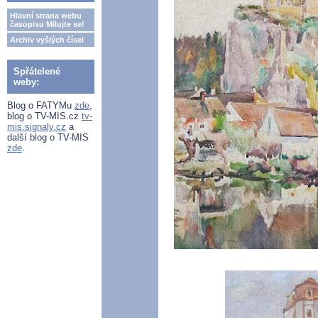
Hlavní strana webu
časopisu Milujte se!
Archiv vyšlých čísel
Spřátelené
weby:
Blog o FATYMu
zde
,
blog o TV-MIS.cz
tv-
mis.signaly.cz
a
další blog o TV-MIS
zde
.