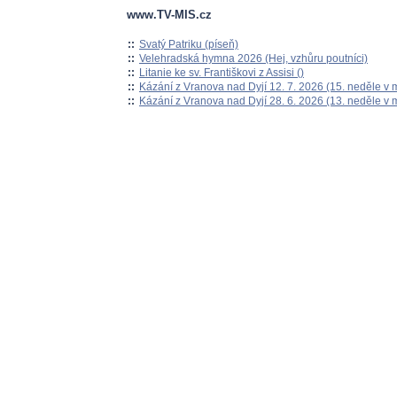
www.TV-MIS.cz
::
Svatý Patriku (píseň)
::
Velehradská hymna 2026 (Hej, vzhůru poutníci)
::
Litanie ke sv. Františkovi z Assisi ()
::
Kázání z Vranova nad Dyjí 12. 7. 2026 (15. neděle v 
::
Kázání z Vranova nad Dyjí 28. 6. 2026 (13. neděle v 