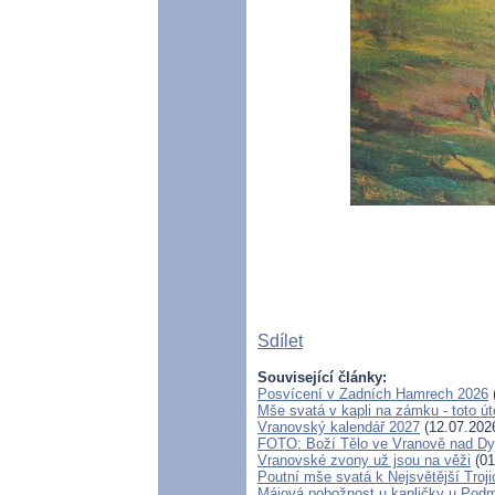
Sdílet
Související články:
Posvícení v Zadních Hamrech 2026
Mše svatá v kapli na zámku - toto úte
Vranovský kalendář 2027
(12.07.202
FOTO: Boží Tělo ve Vranově nad Dy
Vranovské zvony už jsou na věži
(01
Poutní mše svatá k Nejsvětější Troj
Májová pobožnost u kapličky u Pod