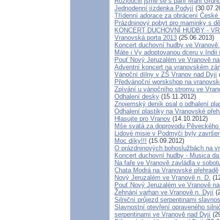
Rozloučili jsme se s paní Marii Gru
Jednodenní jízdenka Podyjí
(30.07.2
Třídenní adorace za obrácení České 
Prázdninový pobyt pro maminky s dě
KONCERT DUCHOVNÍ HUDBY - VR
Vranovská porta 2013
(25.06.2013)
Koncert duchovní hudby ve Vranově n
Máte i Vy adoptovanou dceru v Indii 
Pouť Nový Jeruzalém ve Vranově na
Adventní koncert na vranovském z
Vánoční dílny v ZŠ Vranov nad Dyjí
Předvánoční worskshop na vranovs
Zpívání u vánočního stromu ve Vran
Odhalení desky
(15.11.2012)
Znojemský deník psal o odhalení pla
Odhalení plastiky na Vranovské přeh
Hlasujte pro Vranov
(14.10.2012)
Mše svatá za doprovodu Pěveckého 
Lidové misie v Podmyči byly završen
Moc díky!!!
(15.09.2012)
O prázdninových bohoslužbách na vr
Koncert duchovní hudby - Musica da
Na faře ve Vranově zavládla v sobo
Chata Modrá na Vranovské přehradě
Nový Jeruzalém ve Vranově n. D.
(12
Pouť Nový Jeruzalém ve Vranově na
Žehnání varhan ve Vranově n. Dyjí
(2
Silniční průjezd serpentinami slavno
Slavnostní otevření opraveného silni
serpentinami ve Vranově nad Dyjí
(29