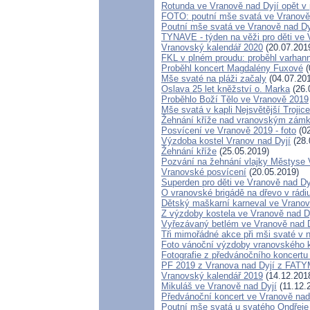
Rotunda ve Vranově nad Dyjí opět v 
FOTO: poutní mše svatá ve Vranově
Poutní mše svatá ve Vranově nad Dy
TYNAVE - týden na věži pro děti ve 
Vranovský kalendář 2020
(20.07.201
FKL v plném proudu: proběhl varhann
Proběhl koncert Magdalény Fuxové
(
Mše svaté na pláži začaly
(04.07.20
Oslava 25 let kněžství o. Marka
(26.
Proběhlo Boží Tělo ve Vranově 2019
Mše svatá v kapli Nejsvětější Troji
Žehnání kříže nad vranovským zámk
Posvícení ve Vranově 2019 - foto
(02
Výzdoba kostel Vranov nad Dyjí
(28.
Žehnání kříže
(25.05.2019)
Pozvání na žehnání vlajky Městyse 
Vranovské posvícení
(20.05.2019)
Superden pro děti ve Vranově nad Dy
O vranovské brigádě na dřevo v rádi
Dětský maškarní karneval ve Vranově
Z výzdoby kostela ve Vranově nad Dy
Vyřezávaný betlém ve Vranově nad 
Tři mimořádné akce při mši svaté v n
Foto vánoční výzdoby vranovského 
Fotografie z předvánočního koncertu
PF 2019 z Vranova nad Dyjí z FAT
Vranovský kalendář 2019
(14.12.201
Mikuláš ve Vranově nad Dyjí
(11.12.
Předvánoční koncert ve Vranově nad
Poutní mše svatá u svatého Ondřeje