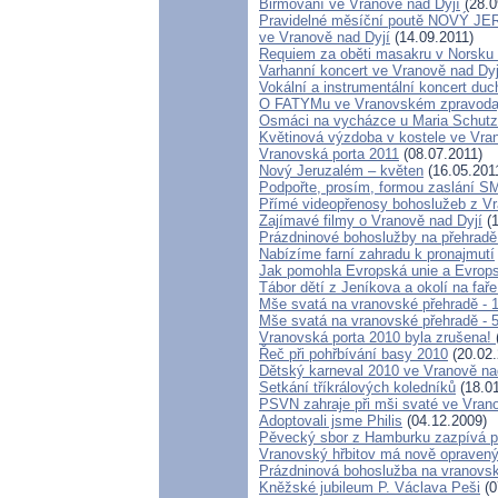
Biřmování ve Vranově nad Dyjí
(28.0
Pravidelné měsíční poutě NOVÝ 
ve Vranově nad Dyjí
(14.09.2011)
Requiem za oběti masakru v Norsku 
Varhanní koncert ve Vranově nad Dyj
Vokální a instrumentální koncert du
O FATYMu ve Vranovském zpravoda
Osmáci na vycházce u Maria Schutz
Květinová výzdoba v kostele ve Vra
Vranovská porta 2011
(08.07.2011)
Nový Jeruzalém – květen
(16.05.201
Podpořte, prosím, formou zaslání S
Přímé videopřenosy bohoslužeb z V
Zajímavé filmy o Vranově nad Dyjí
(1
Prázdninové bohoslužby na přehradě
Nabízíme farní zahradu k pronajmutí
Jak pomohla Evropská unie a Evrops
Tábor dětí z Jeníkova a okolí na fař
Mše svatá na vranovské přehradě - 1
Mše svatá na vranovské přehradě - 5
Vranovská porta 2010 byla zrušena!
Řeč při pohřbívání basy 2010
(20.02.
Dětský karneval 2010 ve Vranově na
Setkání tříkrálových koledníků
(18.01
PSVN zahraje při mši svaté ve Vran
Adoptovali jsme Philis
(04.12.2009)
Pěvecký sbor z Hamburku zazpívá př
Vranovský hřbitov má nově opravený
Prázdninová bohoslužba na vranovsk
Kněžské jubileum P. Václava Peši
(0