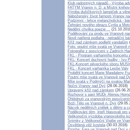
Klub radostných nápadů - Výroba ad
FATYM Vranov n. D. a Místní knihov
Výroba dušičkových lampiček a věne
Náboženský život farnosti Vranov nad
Podzimní - lehce melancholická - bá
Žehnání nového obrazu Cyrila a Met
Nedělní chvilka poezie ...
(21.10.201
Poděkování za úrodu ve Vranově nad
Nově natřená podlaha - netradiční b
Kříž nad zámkem podlehl vandalům
(
Foto: poutní mše svatá ve Vranově n
Fotografie z posvícení v Zadních H
FKL - Program varhanního koncertu 
FKL- Koncert duchovní hudby - Ivo P
FKL-Koncert pěveckého sboru MUS
FKL - Koncert varhaníka Leoše Valy
Proběhl koncert Marie Magdaleny Fux
Poutní mše svatá ve Vranově nad Dy
Mše svatá v Podmýčí na svatou Mar
Noční Vranov nad Dyjí
(28.06.2018)
Upravený kříž nad zámkem
(26.06.2
Rozhovor s paní MUDr. Alenou Horn
Ohlédnutí za vranovským posvícení
Boží Tělo ve Vranově n. Dyjí
(29.05.
Nácvik nedělních znělek s dětmi a co
Poděkování těm, kteří hlasovali pro 
Velikonoční výzdoba vranovského ko
Snímky z Velikonoční Vigilie ve Vra
Osvětlená věž kostela
(30.03.2018)
Prosba: Fara ve Vranově nad Dyjí v