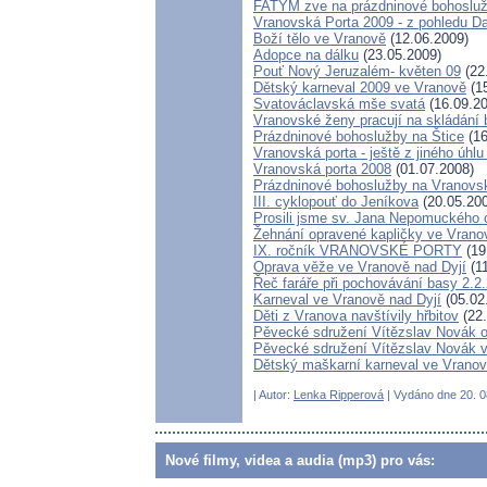
FATYM zve na prázdninové bohosluž
Vranovská Porta 2009 - z pohledu D
Boží tělo ve Vranově
(12.06.2009)
Adopce na dálku
(23.05.2009)
Pouť Nový Jeruzalém- květen 09
(22
Dětský karneval 2009 ve Vranově
(15
Svatováclavská mše svatá
(16.09.20
Vranovské ženy pracují na skládání 
Prázdninové bohoslužby na Štice
(16
Vranovská porta - ještě z jiného úhlu
Vranovská porta 2008
(01.07.2008)
Prázdninové bohoslužby na Vranovsk
III. cyklopouť do Jeníkova
(20.05.20
Prosili jsme sv. Jana Nepomuckého 
Žehnání opravené kapličky ve Vrano
IX. ročník VRANOVSKÉ PORTY
(19
Oprava věže ve Vranově nad Dyjí
(11
Řeč faráře při pochovávání basy 2.2
Karneval ve Vranově nad Dyjí
(05.02
Děti z Vranova navštívily hřbitov
(22.
Pěvecké sdružení Vítězslav Novák 
Pěvecké sdružení Vítězslav Novák v
Dětský maškarní karneval ve Vranov
| Autor:
Lenka Ripperová
| Vydáno dne 20. 08
Nové filmy, videa a audia (mp3) pro vás: