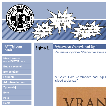
FATYM.com
Výstava ve Vranově nad Dyjí
nabízí:
Zajímavá výstava "Vranov ve slově a
Hlavní strana
www.FATYM.com
Bude a zveme!
Bohoslužby
V Galerii Doré ve Vranově nad Dyjí 
Farnosti
slově a obraze"
Adoptivní farnost
Zpravodaj
Bylo
Foto
Hesla