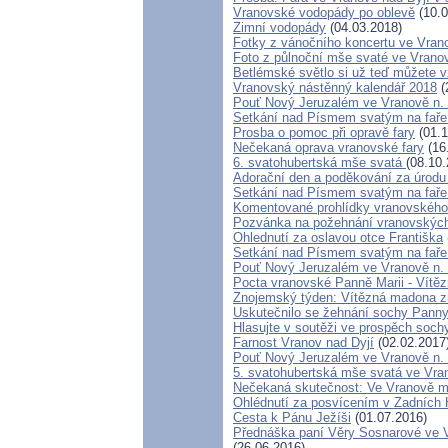
Vranovské vodopády po oblevě
(10.0
Zimní vodopády
(04.03.2018)
Fotky z vánočního koncertu ve Vran
Foto z půlnoční mše svaté ve Vrano
Betlémské světlo si už teď můžete v
Vranovský nástěnný kalendář 2018
(
Pouť Nový Jeruzalém ve Vranově n.
Setkání nad Písmem svatým na faře
Prosba o pomoc při opravě fary
(01.1
Nečekaná oprava vranovské fary
(16
6. svatohubertská mše svatá
(08.10.
Adorační den a poděkování za úrodu
Setkání nad Písmem svatým na faře
Komentované prohlídky vranovského
Pozvánka na požehnání vranovských
Ohlednutí za oslavou otce Františka
Setkání nad Písmem svatým na faře
Pouť Nový Jeruzalém ve Vranově n. D
Pocta vranovské Panně Marii - Vítě
Znojemský týden: Vítězná madona z
Uskutečnilo se žehnání sochy Panny
Hlasujte v soutěži ve prospěch soc
Farnost Vranov nad Dyjí
(02.02.2017
Pouť Nový Jeruzalém ve Vranově n. 
5. svatohubertská mše svatá ve Vran
Nečekaná skutečnost: Ve Vranově má
Ohlédnutí za posvícením v Zadních
Cesta k Pánu Ježíši
(01.07.2016)
Přednáška paní Věry Sosnarové ve Vr
(26.06.2016)