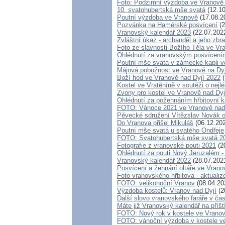
Foto: Podzimní výzdoba ve Vranov
10. svatohubertská mše svatá
(12.10
Poutní výzdoba ve Vranově
(17.08.2
Pozvánka na Hamérské posvícení
(2
Vranovský kalendář 2023
(22.07.202
Zvláštní úkaz - archanděl a jeho zbr
Foto ze slavnosti Božího Těla ve Vr
Ohlédnutí za vranovským posvícení
Poutní mše svatá v zámecké kapli v
Májová pobožnost ve Vranově na Dyj
Boží hod ve Vranově nad Dyjí 2022
(
Kostel ve Vratěníně v soutěži o ne
Zvony pro kostel ve Vranově nad Dyj
Ohlédnutí za požehnáním hřbitovní k
FOTO: Vánoce 2021 ve Vranově nad
Pěvecké sdružení Vítězslav Novák 
Do Vranova přišel Mikuláš
(06.12.20
Poutní mše svatá u svatého Ondřeje
FOTO: Svatohubertská mše svatá 2
Fotografie z vranovské pouti 2021
(2
Ohlédnutí za pouti Nový Jeruzalém -
Vranovský kalendář 2022
(28.07.202
Posvícení a žehnání oltáře ve Vrano
Foto vranovského hřbitova - aktualiz
FOTO: velikonoční Vranov
(08.04.20
Výzdoba kostelů: Vranov nad Dyjí
(2
Další slovo vranovského faráře v ča
Máte již Vranovský kalendář na příšt
FOTO: Nový rok v kostele ve Vranov
FOTO: vánoční výzdoba v kostele ve