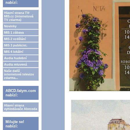
nabízí:
Hlavní strana TV-
MIS.cz (internetová
TV zdarma)
Novinky
MIS 1 zábava
MIS 2 vzdělání
MIS 3 publicist.
MIS 4 lokální
Audia hudební
Audia mluvená
Naše další
internetové televize
zdarma...
ABCD.fatym.com
nabízí:
Hlavní strana
vyhledávače Abeceda
Milujte se!
nabízí: