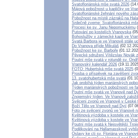
Svatofloriánská mše svatá 2026
(14.
Májová pobožnost u kapličky ve Vra
Svatofloriánské žehnání nového zás
Pobožnost na místě zázraků na Hal
Srdečně zveme: Svatofloriánská mš
Procesí ke sv. Janu Nepomuckému
(
Putování po kostelích Vranovska
(05
Bohoslužby v zámecké kapli ve Vran
Svatá Barbora je ve Vranově stále u
Do Vranova příjde Mikuláš
(02.12.20
Pobožnost ke sv. Barboře
(01.12.202
Pěvecké sdružení Vítězslav Nová
Poutní mše svatá v rotundě sv. Ond
Vranovský kalendář 2026
(19.11.202
FOTO: Hubertská mše svatá 2025
(0
Prosba o příspěvek na zavěšení zvo
13. svatohubertská mše svatá
(01.10
Jak probíhá týden mariánských pobož
Týden mariánských pobožností ve far
Poutní mše svatá ve Vranově nad Dy
Znojemský týden: Ve Vranově založil
Svěcení zvonů ve Vranově v České t
Boží Tělo ve Vranově nad Dyjí
(07.0
Foto ze svěcení zvonů ve Vranově n
Květinová výzdoba v kostele ve Vra
Květinová výzdoba v kostele ve Vra
Poutní mše svatá k Nejsvětější Troj
Poděkování na Hallamasskově vyhlí
Oslavy ke cti sv. Floriána ve Vranov