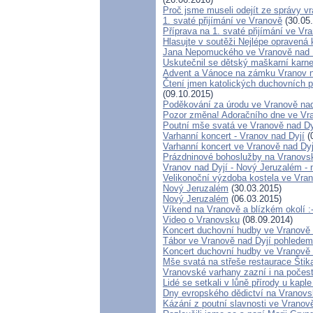
Proč jsme museli odejít ze správy 
1. svaté přijímání ve Vranově
(30.05
Příprava na 1. svaté přijímání ve Vr
Hlasujte v soutěži Nejlépe opravená
Jana Nepomuckého ve Vranově nad 
Uskutečnil se dětský maškarní karn
Advent a Vánoce na zámku Vranov n
Čtení jmen katolických duchovních p
(09.10.2015)
Poděkování za úrodu ve Vranově nad
Pozor změna! Adoračního dne ve Vra
Poutní mše svatá ve Vranově nad Dy
Varhanní koncert - Vranov nad Dyjí
(
Varhanní koncert ve Vranově nad Dyj
Prázdninové bohoslužby na Vranovs
Vranov nad Dyjí - Nový Jeruzalém -
Velikonoční výzdoba kostela ve Vran
Nový Jeruzalém
(30.03.2015)
Nový Jeruzalém
(06.03.2015)
Víkend na Vranově a blízkém okolí :-
Video o Vranovsku
(08.09.2014)
Koncert duchovní hudby ve Vranově 
Tábor ve Vranově nad Dyjí pohlede
Koncert duchovní hudby ve Vranově 
Mše svatá na střeše restaurace Štik
Vranovské varhany zazní i na počes
Lidé se setkali v lůně přírody u kap
Dny evropského dědictví na Vranov
Kázání z poutní slavnosti ve Vranově