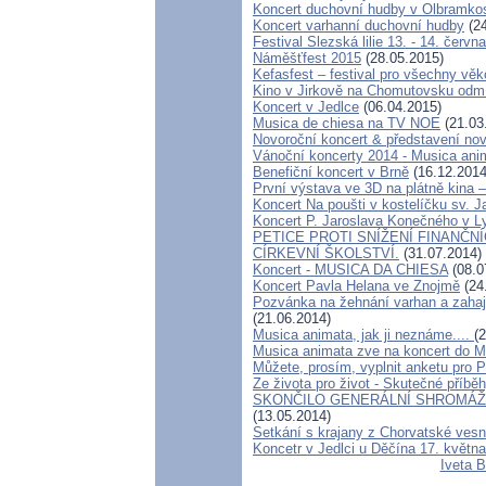
Koncert duchovní hudby v Olbramkos
Koncert varhanní duchovní hudby
(24
Festival Slezská lilie 13. - 14. červn
Náměšťfest 2015
(28.05.2015)
Kefasfest – festival pro všechny věk
Kino v Jirkově na Chomutovsku odmítl
Koncert v Jedlce
(06.04.2015)
Musica de chiesa na TV NOE
(21.03
Novoroční koncert & představení 
Vánoční koncerty 2014 - Musica ani
Benefiční koncert v Brně
(16.12.2014
První výstava ve 3D na plátně kina 
Koncert Na poušti v kostelíčku sv
Koncert P. Jaroslava Konečného v 
PETICE PROTI SNÍŽENÍ FINANČ
CÍRKEVNÍ ŠKOLSTVÍ.
(31.07.2014)
Koncert - MUSICA DA CHIESA
(08.0
Koncert Pavla Helana ve Znojmě
(24
Pozvánka na žehnání varhan a zah
(21.06.2014)
Musica animata, jak ji neznáme....
(
Musica animata zve na koncert do 
Můžete, prosím, vyplnit anketu pro 
Ze života pro život - Skutečné příbě
SKONČILO GENERÁLNÍ SHROMÁŽDĚ
(13.05.2014)
Setkání s krajany z Chorvatské ves
Koncetr v Jedlci u Děčína 17. květn
Iveta B