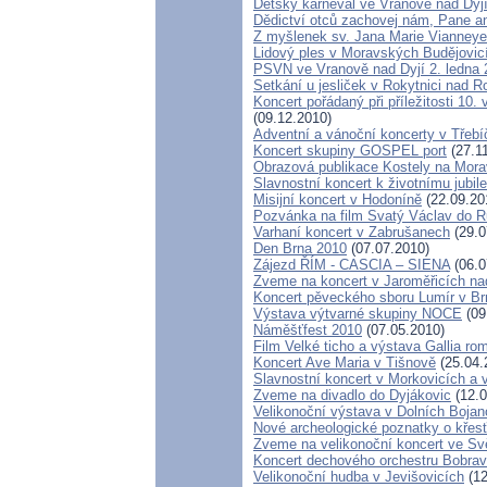
Dětský karneval ve Vranově nad Dyj
Dědictví otců zachovej nám, Pane 
Z myšlenek sv. Jana Marie Vianneye
Lidový ples v Moravských Budějovic
PSVN ve Vranově nad Dyjí 2. ledna 
Setkání u jesliček v Rokytnici nad 
Koncert pořádaný při příležitosti 1
(09.12.2010)
Adventní a vánoční koncerty v Třebíč
Koncert skupiny GOSPEL port
(27.1
Obrazová publikace Kostely na Mor
Slavnostní koncert k životnímu jubi
Misijní koncert v Hodoníně
(22.09.20
Pozvánka na film Svatý Václav do R
Varhaní koncert v Zabrušanech
(29.0
Den Brna 2010
(07.07.2010)
Zájezd ŘÍM - CASCIA – SIENA
(06.0
Zveme na koncert v Jaroměřicích n
Koncert pěveckého sboru Lumír v Br
Výstava výtvarné skupiny NOCE
(09
Náměšťfest 2010
(07.05.2010)
Film Velké ticho a výstava Gallia ro
Koncert Ave Maria v Tišnově
(25.04.
Slavnostní koncert v Morkovicích a 
Zveme na divadlo do Dyjákovic
(12.0
Velikonoční výstava v Dolních Bojan
Nové archeologické poznatky o kře
Zveme na velikonoční koncert ve Sv
Koncert dechového orchestru Bobra
Velikonoční hudba v Jevišovicích
(12