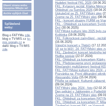
Hudební festival FKL 2026
(18.06.20
Hlavní strana webu
FKL: Kytarový recitál: Klárka Němc
časopisu Milujte se!
Ohlédnutí za Šumšou 2026
(18.04.20
Uskutečnil se 25. FATYMský ples
(2
Archiv vyšlých čísel
Zveme na 25. FATYMský ples
(08.09
FKL - koncert skupiny FURM ve Vra
Spřátelené
FKL - Ohlédnutí za koncertem Symf
weby:
Dyjí
(30.06.2025)
FATYMské kulturní léto 2025 bylo z
Květinka
(19.06.2025)
Blog o FATYMu
zde
,
FKL: Folkrockové zamyšlení - recitá
blog o TV-MIS.cz
tv-
(16.06.2025)
mis.signaly.cz
a
Vánoční koncert v Třebíči
(17.12.202
další blog o TV-MIS
Už se to blíží: 24. FATYMský ples 
zde
.
FKL: Závěrečný koncert letošního let
Hudba spojuje
(22.07.2024)
FKL: Ohlédnutí za koncertem Klárk
FKL: Představujeme první protagonist
Křesťanský multižánrový festival 
FKL: FATYMské kulturní léto 2024 - 
Pozvánka na: První děkanátní pikn
Alessandro Volta
(15.04.2024)
Přijďte se pobavit: Kulturně zábavné
(09.04.2024)
FATYMský ples 2024 - foto
(12.02.20
Den setkání v Jablonném v Podještě
Zveme na 23. FATYMský ples
(09.01
FKL: Ohlédnutí za koncertem FATYM
FKL: Ohlédnutí za koncertem P. Mil
Závěrečný koncert FKL ve Vranově: