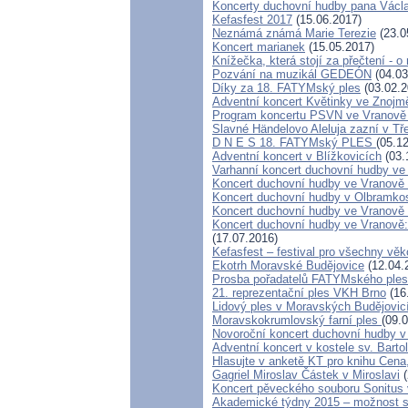
Koncerty duchovní hudby pana Václa
Kefasfest 2017
(15.06.2017)
Neznámá známá Marie Terezie
(23.0
Koncert marianek
(15.05.2017)
Knížečka, která stojí za přečtení - 
Pozvání na muzikál GEDEÓN
(04.03
Díky za 18. FATYMský ples
(03.02.2
Adventní koncert Květinky ve Znojm
Program koncertu PSVN ve Vranově 
Slavné Händelovo Aleluja zazní v Tř
D N E S 18. FATYMský PLES
(05.1
Adventní koncert v Blížkovicích
(03.
Varhanní koncert duchovní hudby ve
Koncert duchovní hudby ve Vranově 
Koncert duchovní hudby v Olbramkost
Koncert duchovní hudby ve Vranově -
Koncert duchovní hudby ve Vranově:
(17.07.2016)
Kefasfest – festival pro všechny věk
Ekotrh Moravské Budějovice
(12.04.
Prosba pořadatelů FATYMského ple
21. reprezentační ples VKH Brno
(16
Lidový ples v Moravských Budějovic
Moravskokrumlovský farní ples
(09.
Novoroční koncert duchovní hudby v
Adventní koncert v kostele sv. Barto
Hlasujte v anketě KT pro knihu Cena,
Gagriel Miroslav Částek v Miroslavi
(
Koncert pěveckého souboru Sonitus 
Akademické týdny 2015 – možnost st