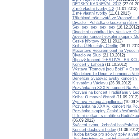
DĚTSKÝ KARNEVAL 2013
(27.01.20
Z mé vlastní tvorby č.2
(11.01.2013)
Z mé vlastní tvorby
(11.01.2013)
Tříkrálová mše svatá ve Vranově s
Divadlo - Pohádka o kouzelné růži v 
Sex, sex, sex, sex, sex
(18.12.2012)
Divadelní pohádka Lídy Vasilové: O 
Adventní koncert vokální skupiny Mo
České hřbitovy
(22.11.2012)
Kniha Útěk sestry Cecílie
(08.11.201
Mozartovo Requiem opět na Vysočin
Divadlo ve Slupi
(21.10.2012)
Říjnový koncert "FESTIVAL BRIKCI
Koncert v Lahošti
(11.10.2012)
Výstava "Romové jsou Boží" v Ostr
Händelovo Te Deum v Lomnici a Velk
Benefiční Svatováclavský koncert v 
K svatému Václavu
(26.09.2012)
Pozvánka na XXXIV. koncert Na Pou
Pozvání na koncert Hradišťanu v Le
Kniha: O mravní čistotě
(11.09.2012)
Výstava Europa Jagellonica
(10.09.2
Pozvánka na XXXIV. koncert Na Pou
Pozvánka skupiny České křesťanské
II. letní setkání s malířkou Bedřišk
(06.09.2012)
Svěcení zvonu, žehnání hasičského v
Koncert duchovní hudby
(11.08.2012
Hudba baroka pro sólový zpěv a va
„Ani darwinismus, ani intelligent desi