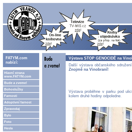
FATYM.com
Výstava STOP GENOCIDĚ na Vino
nabízí:
Další výstava občanského sdružen
Znojmě na Vinobraní!
Hlavní strana
www.FATYM.com
Bude a zveme!
Bohoslužby
Výstava proběhne v parku pod ulic
kolem druhé hodiny odpoledne.
Farnosti
Adoptivní farnost
Zpravodaj
Bylo
Foto
Hesla