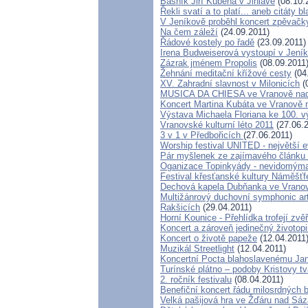
Básník Jiří Kuběna v Jihlavě
(08.10.
Řekli svatí a to platí... aneb citáty 
V Jeníkově proběhl koncert zpěvačk
Na čem záleží
(24.09.2011)
Řádové kostely po řadě
(23.09.2011)
Irena Budweiserová vystoupí v Jení
Zázrak jménem Propolis
(08.09.2011
Žehnání meditační křížové cesty
(04
XV. Zahradní slavnost v Milonicích
(
MUSICA DA CHIESA ve Vranově nad
Koncert Martina Kubáta ve Vranově 
Výstava Michaela Floriana ke 100. v
Vranovské kulturní léto 2011
(27.06.2
3 v 1 v Předbořicích
(27.06.2011)
Worship festival UNITED - největší e
Pár myšlenek ze zajímavého článku 
Oganizace Topinkyády - nevidomým
Festival křesťanské kultury Náměšťf
Dechová kapela Dubňanka ve Vranov
Multižánrový duchovní symphonic ar
Rakšicích
(29.04.2011)
Horní Kounice - Přehlídka trofejí zvě
Koncert a zároveň jedinečný životopi
Koncert o životě papeže
(12.04.2011
Muzikál Streetlight
(12.04.2011)
Koncertní Pocta blahoslavenému Janu
Turínské plátno – podoby Kristovy tv
2. ročník festivalu
(08.04.2011)
Benefiční koncert řádu milosrdných b
Velká pašijová hra ve Žďáru nad Sá