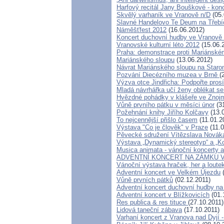
Harfový recitál Jany Bouškové - ko
Skvělý varhaník ve Vranově n/D
(05.
Slavné Handelovo Te Deum na Třebí
Náměšťfest 2012
(16.06.2012)
Koncert duchovní hudby ve Vranově 
Vranovské kulturní léto 2012
(15.06.
Praha: demonstrace proti Mariánském
Mariánského sloupu
(13.06.2012)
Návrat Mariánského sloupu na Star
Pozvání Diecézního muzea v Brně
(
Výzva otce Jindřicha: Podpořte pro
Mladá návrhářka učí ženy oblékat se
Hvězdné pohádky v klášeře ve Znojmě
Vůně prvního pátku v měsíci únor
(31
Požehnání knihy Jiřího Kolčavy
(13.
To nejcennější přišlo časem
(11.01.2
Výstava "Co je člověk" v Praze
(11.0
Pěvecké sdružení Vítězslava Novák
Výstava „Dynamický stereotyp“ a „K
Musica animata - vánoční koncerty 
ADVENTNÍ KONCERT NA ZÁMKU V
Vánoční výstava hraček, her a loute
Adventní koncert ve Velkém Újezdu
(
Vůně prvních pátků
(02.12.2011)
Adventní koncert duchovní hudby n
Adventní koncert v Blížkovicích
(01.
Res publica & res tituce
(27.10.2011)
Lidová taneční zábava
(17.10.2011)
Varhaní koncert z Vranova nad Dyjí -