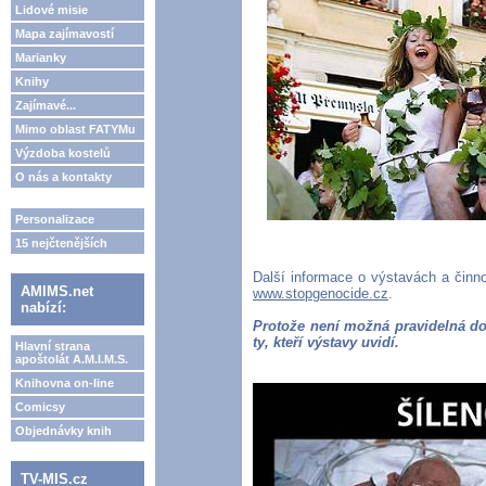
Lidové misie
Mapa zajímavostí
Marianky
Knihy
Zajímavé...
Mimo oblast FATYMu
Výzdoba kostelů
O nás a kontakty
Personalizace
15 nejčtenějších
Další informace o výstavách a činn
AMIMS.net
www.stopgenocide.cz
.
nabízí:
Protože není možná pravidelná do
ty, kteří výstavy uvidí.
Hlavní strana
apoštolát A.M.I.M.S.
Knihovna on-line
Comicsy
Objednávky knih
TV-MIS.cz