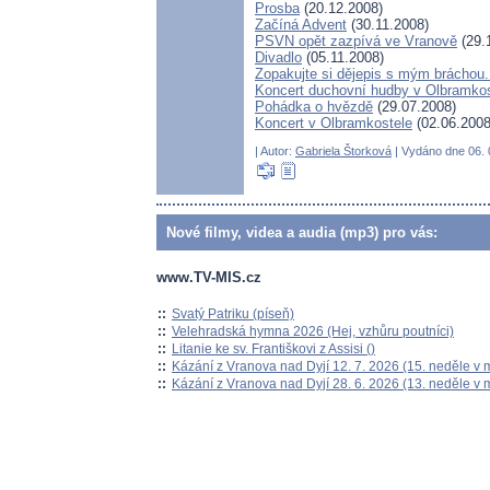
Prosba
(20.12.2008)
Začíná Advent
(30.11.2008)
PSVN opět zazpívá ve Vranově
(29.
Divadlo
(05.11.2008)
Zopakujte si dějepis s mým bráchou.
Koncert duchovní hudby v Olbramkos
Pohádka o hvězdě
(29.07.2008)
Koncert v Olbramkostele
(02.06.2008
| Autor:
Gabriela Štorková
| Vydáno dne 06. 
Nové filmy, videa a audia (mp3) pro vás:
www.TV-MIS.cz
::
Svatý Patriku (píseň)
::
Velehradská hymna 2026 (Hej, vzhůru poutníci)
::
Litanie ke sv. Františkovi z Assisi ()
::
Kázání z Vranova nad Dyjí 12. 7. 2026 (15. neděle v 
::
Kázání z Vranova nad Dyjí 28. 6. 2026 (13. neděle v 