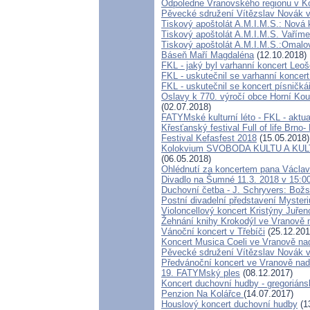
Odpoledne Vranovského regionu v K
Pěvecké sdružení Vítězslav Novák 
Tiskový apoštolát A.M.I.M.S.: Nová 
Tiskový apoštolát A.M.I.M.S. Vaříme 
Tiskový apoštolát A.M.I.M.S.:Omal
Báseň Maří Magdaléna
(12.10.2018)
FKL - jaký byl varhanní koncert Leo
FKL - uskutečnil se varhanní koncert
FKL - uskutečnil se koncert písnič
Oslavy k 770. výročí obce Horní Kou
(02.07.2018)
FATYMské kulturní léto - FKL - aktu
Křesťanský festival Full of life Brno
Festival Kefasfest 2018
(15.05.2018)
Kolokvium SVOBODA KULTU A KUL
(06.05.2018)
Ohlédnutí za koncertem pana Václav
Divadlo na Šumné 11.3. 2018 v 15:0
Duchovní četba - J. Schryvers: Božsk
Postní divadelní představení Mysteri
Violoncellový koncert Kristýny Juře
Žehnání knihy Krokodýl ve Vranově 
Vánoční koncert v Třebíči
(25.12.201
Koncert Musica Coeli ve Vranově na
Pěvecké sdružení Vítězslav Novák 
Předvánoční koncert ve Vranově nad
19. FATYMský ples
(08.12.2017)
Koncert duchovní hudby - gregoriáns
Penzion Na Kolářce
(14.07.2017)
Houslový koncert duchovní hudby
(1