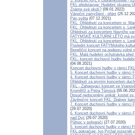
3. Koncert KFL v Olbramkostele - v
FKL představuje: Hudební skupina Ú
Známe své okolí?
(09.01.2022)
Vánoční zamyšlení - přání
(25.12.20
Pán světa
(07.12.2021)
FKL: Ohlédnutí za koncertem sr. Ma
FKL: Ohlédnutí za koncertem s. Lenk
Ohlédnutí za koncertem hlavního va
FATYMSKÉ KULTURNÍ LÉTO má svůj
FKL: Ohlédnutí za koncertem s. Len
Poslední koncert FATYMského kultur
Benefiční koncert na podporu volné 
FKL: Malá hudební ochutnávka před 
FKL- koncert duchovní hudby hudebn
(04.08.2021)
Koncert duchovní hudby v rámci FKL
5. Koncert duchovní hudby v rámci F
4. Koncert duchovní hudby v rámci F
Ohlédnutí za prvním koncertem duch
FKL - Zahajovací koncert ve Vranově
Kroměříž a Petra Tůmová
(05.06.202
Dosud nedoceněný unikát: kostel sv
Závěrečný koncert FKL: Dialogy baro
7. Koncert duchovní hudby v rámci 
(29.07.2020)
6. Koncert duchovní hudby v rámci 
nad Dyjí
(29.07.2020)
Půlnoc v pohraničí
(27.07.2020)
5. koncert duchovní hudby v rámci 
FKL pokračuje: Ivo Prchal rozezněl 