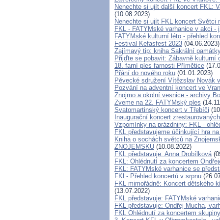
Nenechte si ujít další koncert FKL: V
(10.08.2023)
Nenechte si ujít FKL koncert Světci
FKL - FATYMské varhanice v akci - j
FATYMské kulturní léto - přehled kon
Festival Kefasfest 2023
(04.06.2023)
Zajímavý tip: kniha Sakrální památk
Přijďte se pobavit: Zábavně kulturní
18. farní ples farnosti Přímětice
(17.0
Přání do nového roku
(01.01.2023)
Pěvecké sdružení Vítězslav Novák v
Pozvání na adventní koncert ve Vra
Znojmo a okolní vesnice - archivy 
Zveme na 22. FATYMský ples
(14.11
Svatomartinský koncert v Třebíči
(10
Inaugurační koncert zrestaurovaných
Vzpomínky na prázdniny: FKL - ohléd
FKL představujeme účinkující hra na
Kniha o sochách světců na Znoj
ZNOJEMSKU
(10.08.2022)
FKL představuje: Anna Drobílková
(0
FKL: Ohlédnutí za koncertem Ondře
FKL: FATYMské varhanice se předst
FKL- Přehled koncertů v srpnu
(26.07
FKL mimořádně: Koncert dětského kř
(13.07.2022)
FKL představuje: FATYMské varhani
FKL představuje: Ondřej Mucha, var
FKL Ohlédnutí za koncertem skupiny