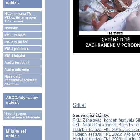
nabízí:
Hlavní strana TV-
MIS.cz (internetová
TV zdarma)
Novinky
MIS 1 zábava
MIS 2 vzdělání
MIS 3 publicist.
MIS 4 lokální
Audia hudební
Audia mluvená
Naše další
internetové televize
zdarma...
ABCD.fatym.com
nabízí:
Sdílet
Hlavní strana
Související články:
vyhledávače Abeceda
FKL: Zahajovací koncert festivalu S
FKL: Netradiční koncert: Bach by se
Hudební festival FKL 2026: Jak to zn
Milujte se!
Hudební festival FKL 2026: Václav U
nabízí:
Hudební festival FKL 2026: skupina