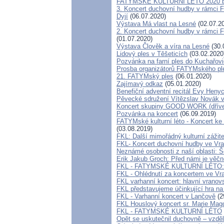
FATYMSKÉ KULTURNÍ LÉTO 2020 by
3. Koncert duchovní hudby v rámci
Dyjí
(06.07.2020)
Výstava Má vlast na Lesné
(02.07.2
2. Koncert duchovní hudby v rámci 
(01.07.2020)
Výstava Člověk a víra na Lesné
(30.
Lidový ples v Těšeticích
(03.02.2020
Pozvánka na farní ples do Kuchařovi
Prosba organizátorů FATYMského pl
21. FATYMský ples
(06.01.2020)
Zajímavý odkaz
(05.01.2020)
Benefiční adventní recitál Evy Heny
Pěvecké sdružení Vítězslav Novák v
Koncert skupiny GOOD WORK (dřív
Pozvánka na koncert
(06.09.2019)
FATYMské kulturní léto - Koncert ke 
(03.08.2019)
FKL: Další mimořádný kulturní zážit
FKL- Koncert duchovní hudby ve Vran
Neznámé osobnosti z naší oblasti: Š
Erik Jakub Groch: Před námi je věčno
FKL - FATYMSKÉ KULTURNÍ LÉTO: V
FKL - Ohlédnutí za koncertem ve Vra
FKL varhanní koncert: hlavní vranov
FKL představujeme účinkující hra n
FKL - Varhanní koncert v Lančově
(2
FKL Houslový koncert sr. Marie Mag
FKL - FATYMSKÉ KULTURNÍ LÉTO
Opět se uskutečnil duchovně – vzděl