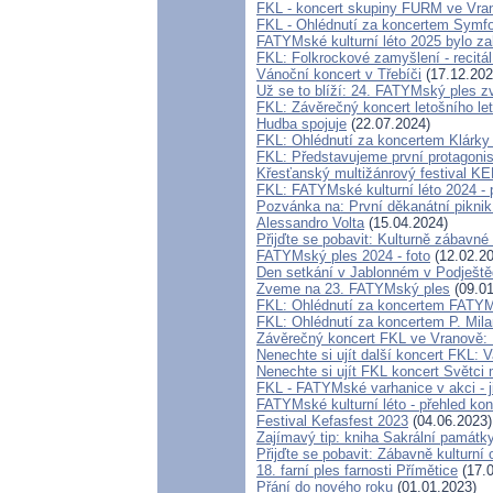
FKL - koncert skupiny FURM ve Vra
FKL - Ohlédnutí za koncertem Symfo
FATYMské kulturní léto 2025 bylo z
FKL: Folkrockové zamyšlení - recitá
Vánoční koncert v Třebíči
(17.12.202
Už se to blíží: 24. FATYMský ples 
FKL: Závěrečný koncert letošního let
Hudba spojuje
(22.07.2024)
FKL: Ohlédnutí za koncertem Klárk
FKL: Představujeme první protagonist
Křesťanský multižánrový festival 
FKL: FATYMské kulturní léto 2024 - 
Pozvánka na: První děkanátní pikn
Alessandro Volta
(15.04.2024)
Přijďte se pobavit: Kulturně zábavné
FATYMský ples 2024 - foto
(12.02.20
Den setkání v Jablonném v Podještě
Zveme na 23. FATYMský ples
(09.01
FKL: Ohlédnutí za koncertem FATYM
FKL: Ohlédnutí za koncertem P. Mil
Závěrečný koncert FKL ve Vranově:
Nenechte si ujít další koncert FKL: V
Nenechte si ujít FKL koncert Světci
FKL - FATYMské varhanice v akci - j
FATYMské kulturní léto - přehled kon
Festival Kefasfest 2023
(04.06.2023)
Zajímavý tip: kniha Sakrální památk
Přijďte se pobavit: Zábavně kulturní
18. farní ples farnosti Přímětice
(17.0
Přání do nového roku
(01.01.2023)