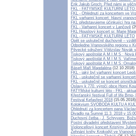
Erik Jakub Groch: Před námi je věčno
FKL - FATYMSKÉ KULTURNÍ LÉTO: V
FKL - Ohlédnutí za koncertem ve Vra
FKL varhanní koncert: hlavní vranov
FKL představujeme účinkující hra n
FKL - Varhanní koncert v Lančově
(2
FKL Houslový koncert sr. Marie Mag
FKL - FATYMSKÉ KULTURNÍ LÉTO
Opět se uskutečnil duchovně – vzděl
Odpoledne Vranovského regionu v K
Pěvecké sdružení Vítězslav Novák 
Tiskový apoštolát A.M.I.M.S.: Nová 
Tiskový apoštolát A.M.I.M.S. Vaříme 
Tiskový apoštolát A.M.I.M.S.:Omal
Báseň Maří Magdaléna
(12.10.2018)
FKL - jaký byl varhanní koncert Leo
FKL - uskutečnil se varhanní koncert
FKL - uskutečnil se koncert písnič
Oslavy k 770. výročí obce Horní Kou
FATYMské kulturní léto - FKL - aktu
Křesťanský festival Full of life Brno
Festival Kefasfest 2018
(15.05.2018)
Kolokvium SVOBODA KULTU A KUL
Ohlédnutí za koncertem pana Václav
Divadlo na Šumné 11.3. 2018 v 15:0
Duchovní četba - J. Schryvers: Božsk
Postní divadelní představení Mysteri
Violoncellový koncert Kristýny Juře
Žehnání knihy Krokodýl ve Vranově 