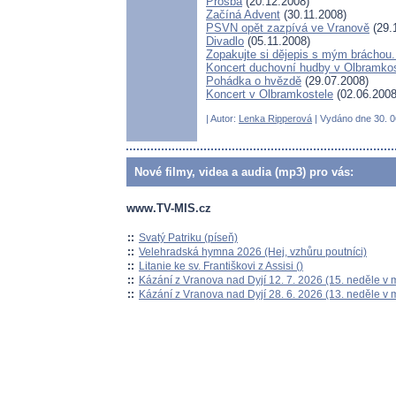
Prosba
(20.12.2008)
Začíná Advent
(30.11.2008)
PSVN opět zazpívá ve Vranově
(29.
Divadlo
(05.11.2008)
Zopakujte si dějepis s mým bráchou.
Koncert duchovní hudby v Olbramkos
Pohádka o hvězdě
(29.07.2008)
Koncert v Olbramkostele
(02.06.2008
| Autor:
Lenka Ripperová
| Vydáno dne 30. 06
Nové filmy, videa a audia (mp3) pro vás:
www.TV-MIS.cz
::
Svatý Patriku (píseň)
::
Velehradská hymna 2026 (Hej, vzhůru poutníci)
::
Litanie ke sv. Františkovi z Assisi ()
::
Kázání z Vranova nad Dyjí 12. 7. 2026 (15. neděle v 
::
Kázání z Vranova nad Dyjí 28. 6. 2026 (13. neděle v 