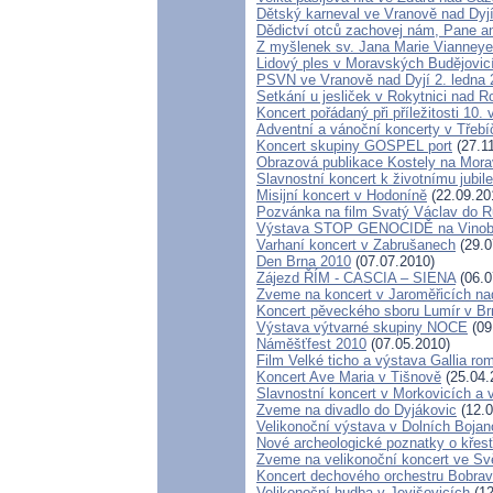
Dětský karneval ve Vranově nad Dyj
Dědictví otců zachovej nám, Pane 
Z myšlenek sv. Jana Marie Vianneye
Lidový ples v Moravských Budějovic
PSVN ve Vranově nad Dyjí 2. ledna 
Setkání u jesliček v Rokytnici nad 
Koncert pořádaný při příležitosti 1
Adventní a vánoční koncerty v Třebíč
Koncert skupiny GOSPEL port
(27.1
Obrazová publikace Kostely na Mor
Slavnostní koncert k životnímu jubi
Misijní koncert v Hodoníně
(22.09.20
Pozvánka na film Svatý Václav do R
Výstava STOP GENOCIDĚ na Vinob
Varhaní koncert v Zabrušanech
(29.0
Den Brna 2010
(07.07.2010)
Zájezd ŘÍM - CASCIA – SIENA
(06.0
Zveme na koncert v Jaroměřicích n
Koncert pěveckého sboru Lumír v Br
Výstava výtvarné skupiny NOCE
(09
Náměšťfest 2010
(07.05.2010)
Film Velké ticho a výstava Gallia ro
Koncert Ave Maria v Tišnově
(25.04.
Slavnostní koncert v Morkovicích a 
Zveme na divadlo do Dyjákovic
(12.0
Velikonoční výstava v Dolních Bojan
Nové archeologické poznatky o kře
Zveme na velikonoční koncert ve Sv
Koncert dechového orchestru Bobra
Velikonoční hudba v Jevišovicích
(12