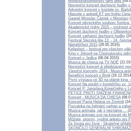
Moravskokrumlovský farní ples
(09.
Novoroční koncert duchovní hudby v
Adventní koncert v kostele sv. Barto
Hlasujte v anketě KT pro knihu Cena,
Gagriel Miroslav Částek v Miroslavi
(
Koncert pěveckého souboru Sonitus 
Akademické týdny 2015 – možnost st
Koncert duchovní hudby v Olbramkos
Koncert varhanní duchovní hudby
(24
Festival Slezská lilie 13. - 14. červn
Náměšťfest 2015
(28.05.2015)
Kefasfest – festival pro všechny věk
Kino v Jirkově na Chomutovsku odmítl
Koncert v Jedlce
(06.04.2015)
Musica de chiesa na TV NOE
(21.03
Novoroční koncert & představení 
Vánoční koncerty 2014 - Musica ani
Benefiční koncert v Brně
(16.12.2014
První výstava ve 3D na plátně kina 
Koncert Na poušti v kostelíčku sv
Koncert P. Jaroslava Konečného v 
PETICE PROTI SNÍŽENÍ FINANČN
Koncert - MUSICA DA CHIESA
(08.0
Koncert Pavla Helana ve Znojmě
(24
Pozvánka na žehnání varhan a zah
Musica animata, jak ji neznáme....
(
Musica animata zve na koncert do 
Můžete, prosím, vyplnit anketu pro 
Ze života pro život - Skutečné příbě
SKONČILO GENERÁLNÍ SHROMÁŽDĚ