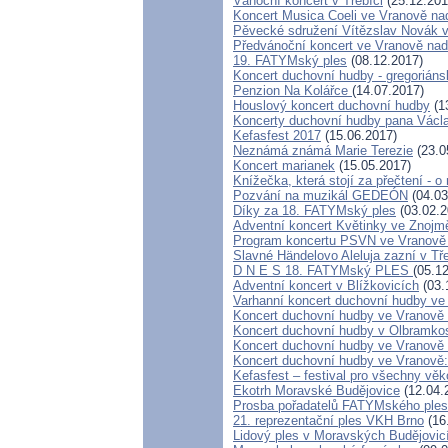
Vánoční koncert v Třebíči
(25.12.201
Koncert Musica Coeli ve Vranově na
Pěvecké sdružení Vítězslav Novák 
Předvánoční koncert ve Vranově nad
19. FATYMský ples
(08.12.2017)
Koncert duchovní hudby - gregoriáns
Penzion Na Kolářce
(14.07.2017)
Houslový koncert duchovní hudby
(1
Koncerty duchovní hudby pana Václa
Kefasfest 2017
(15.06.2017)
Neznámá známá Marie Terezie
(23.0
Koncert marianek
(15.05.2017)
Knížečka, která stojí za přečtení - 
Pozvání na muzikál GEDEÓN
(04.03
Díky za 18. FATYMský ples
(03.02.2
Adventní koncert Květinky ve Znojm
Program koncertu PSVN ve Vranově 
Slavné Händelovo Aleluja zazní v Tř
D N E S 18. FATYMský PLES
(05.1
Adventní koncert v Blížkovicích
(03.
Varhanní koncert duchovní hudby ve
Koncert duchovní hudby ve Vranově 
Koncert duchovní hudby v Olbramkost
Koncert duchovní hudby ve Vranově -
Koncert duchovní hudby ve Vranově:
Kefasfest – festival pro všechny věk
Ekotrh Moravské Budějovice
(12.04.
Prosba pořadatelů FATYMského ple
21. reprezentační ples VKH Brno
(16
Lidový ples v Moravských Budějovic