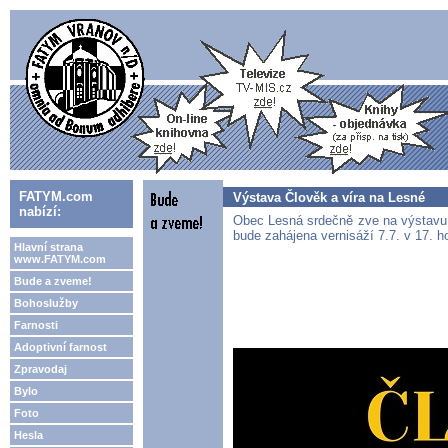
FATYM.com
Výstava Člověk a víra na Lesné
nabízí:
Obec Lesná srdečně zve na výstavu f
bude zahájena vernisáží 7.7. v 17. h
Hlavní strana
www.FATYM.com
Bude a zveme!
Bohoslužby
Farnosti
Adoptivní farnost
Zpravodaj
Bylo
Foto
Hesla