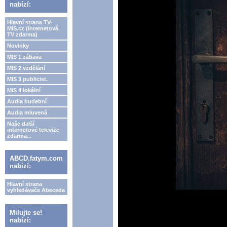
nabízí:
Hlavní strana TV-
MIS.cz (internetová
TV zdarma)
Novinky
MIS 1 zábava
MIS 2 vzdělání
MIS 3 publicist.
MIS 4 lokální
Audia hudební
Audia mluvená
Naše další
internetové televize
zdarma...
ABCD.fatym.com
nabízí:
Hlavní strana
vyhledávače Abeceda
Milujte se!
nabízí: