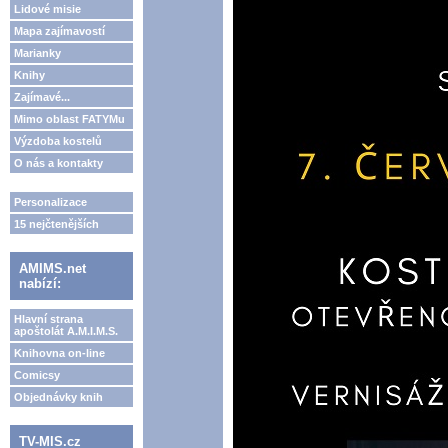
Lidové misie
Mapa zajímavostí
Marianky
Knihy
Zajímavé...
Mimo oblast FATYMu
Výzdoba kostelů
O nás a kontakty
Personalizace
15 nejčtenějších
AMIMS.net
nabízí:
Hlavní strana
apoštolát A.M.I.M.S.
Knihovna on-line
Comicsy
Objednávky knih
TV-MIS.cz