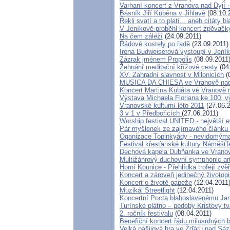
Varhaní koncert z Vranova nad Dyjí -
Básník Jiří Kuběna v Jihlavě
(08.10.
Řekli svatí a to platí... aneb citáty 
V Jeníkově proběhl koncert zpěvačk
Na čem záleží
(24.09.2011)
Řádové kostely po řadě
(23.09.2011)
Irena Budweiserová vystoupí v Jení
Zázrak jménem Propolis
(08.09.2011
Žehnání meditační křížové cesty
(04
XV. Zahradní slavnost v Milonicích
(
MUSICA DA CHIESA ve Vranově nad
Koncert Martina Kubáta ve Vranově 
Výstava Michaela Floriana ke 100. v
Vranovské kulturní léto 2011
(27.06.2
3 v 1 v Předbořicích
(27.06.2011)
Worship festival UNITED - největší e
Pár myšlenek ze zajímavého článku 
Oganizace Topinkyády - nevidomým
Festival křesťanské kultury Náměšťf
Dechová kapela Dubňanka ve Vranov
Multižánrový duchovní symphonic ar
Horní Kounice - Přehlídka trofejí zvě
Koncert a zároveň jedinečný životopi
Koncert o životě papeže
(12.04.2011
Muzikál Streetlight
(12.04.2011)
Koncertní Pocta blahoslavenému Janu
Turínské plátno – podoby Kristovy tv
2. ročník festivalu
(08.04.2011)
Benefiční koncert řádu milosrdných b
Velká pašijová hra ve Žďáru nad Sá