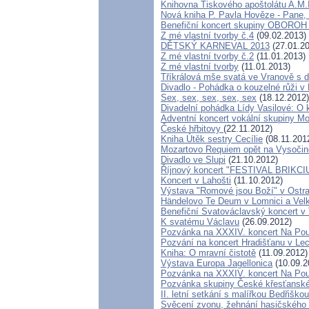
Knihovna Tiskového apoštolátu A.M.
Nová kniha P. Pavla Hověze - Pane, 
Benefiční koncert skupiny OBOROH n
Z mé vlastní tvorby č.4
(09.02.2013)
DĚTSKÝ KARNEVAL 2013
(27.01.20
Z mé vlastní tvorby č.2
(11.01.2013)
Z mé vlastní tvorby
(11.01.2013)
Tříkrálová mše svatá ve Vranově s
Divadlo - Pohádka o kouzelné růži v 
Sex, sex, sex, sex, sex
(18.12.2012)
Divadelní pohádka Lídy Vasilové: O 
Adventní koncert vokální skupiny Mo
České hřbitovy
(22.11.2012)
Kniha Útěk sestry Cecílie
(08.11.201
Mozartovo Requiem opět na Vysočin
Divadlo ve Slupi
(21.10.2012)
Říjnový koncert "FESTIVAL BRIKCI
Koncert v Lahošti
(11.10.2012)
Výstava "Romové jsou Boží" v Ostr
Händelovo Te Deum v Lomnici a Velk
Benefiční Svatováclavský koncert v 
K svatému Václavu
(26.09.2012)
Pozvánka na XXXIV. koncert Na Pou
Pozvání na koncert Hradišťanu v Le
Kniha: O mravní čistotě
(11.09.2012)
Výstava Europa Jagellonica
(10.09.2
Pozvánka na XXXIV. koncert Na Pou
Pozvánka skupiny České křesťanské
II. letní setkání s malířkou Bedřišk
Svěcení zvonu, žehnání hasičského v