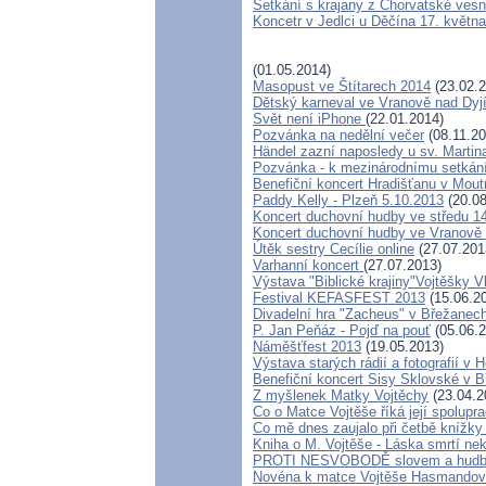
Setkání s krajany z Chorvatské ves
Koncetr v Jedlci u Děčína 17. květn
(01.05.2014)
Masopust ve Štítarech 2014
(23.02.2
Dětský karneval ve Vranově nad Dyj
Svět není iPhone
(22.01.2014)
Pozvánka na nedělní večer
(08.11.20
Händel zazní naposledy u sv. Martina
Pozvánka - k mezinárodnímu setkán
Benefiční koncert Hradišťanu v Mout
Paddy Kelly - Plzeň 5.10.2013
(20.08
Koncert duchovní hudby ve středu 14
Koncert duchovní hudby ve Vranově 
Útěk sestry Cecílie online
(27.07.201
Varhanní koncert
(27.07.2013)
Výstava "Biblické krajiny"Vojtěšky 
Festival KEFASFEST 2013
(15.06.2
Divadelní hra "Zacheus" v Břežanec
P. Jan Peňáz - Pojď na pouť
(05.06.2
Náměšťfest 2013
(19.05.2013)
Výstava starých rádií a fotografií v
Benefiční koncert Sisy Sklovské v 
Z myšlenek Matky Vojtěchy
(23.04.2
Co o Matce Vojtěše říká její spolupr
Co mě dnes zaujalo při četbě knížky
Kniha o M. Vojtěše - Láska smrtí ne
PROTI NESVOBODĚ slovem a hud
Novéna k matce Vojtěše Hasmando