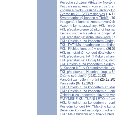
Pěvecké sdružení Vítězslav Novák v
Pozvání na adventní koncert ve Vra
Znojmo a okolní vesnice - archivy 
Zveme na 22. FATYMský ples
(14.11
Svatomartinský koncert v Třebíči
(10
Inaugurační koncert zrestaurovaných
Vzpomínky na prázdniny: FKL - ohléd
FKL představujeme účinkující hra na
Kniha o sochách světců na Zno
FKL představuje: Anna Drobílková
(0
FKL: Ohlédnutí za koncertem Ondře
FKL: FATYMské varhanice se předst
FKL- Přehled koncertů v srpnu
(26.07
FKL mimořádně: Koncert dětského kř
FKL představuje: FATYMské varhani
FKL představuje: Ondřej Mucha, var
FKL Ohlédnutí za koncertem skupiny
3. Koncert KFL v Olbramkostele - v
FKL představuje: Hudební skupina Ú
Známe své okolí?
(09.01.2022)
Vánoční zamyšlení - přání
(25.12.20
Pán světa
(07.12.2021)
FKL: Ohlédnutí za koncertem sr. Ma
FKL: Ohlédnutí za koncertem s. Lenk
Ohlédnutí za koncertem hlavního va
FATYMSKÉ KULTURNÍ LÉTO má svůj
FKL: Ohlédnutí za koncertem s. Len
Poslední koncert FATYMského kultur
Benefiční koncert na podporu volné 
FKL: Malá hudební ochutnávka před 