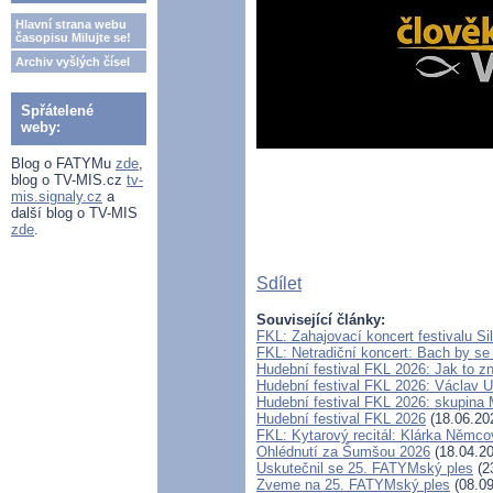
Hlavní strana webu
časopisu Milujte se!
Archiv vyšlých čísel
Spřátelené
weby:
Blog o FATYMu
zde
,
blog o TV-MIS.cz
tv-
mis.signaly.cz
a
další blog o TV-MIS
zde
.
Sdílet
Související články:
FKL: Zahajovací koncert festivalu S
FKL: Netradiční koncert: Bach by se
Hudební festival FKL 2026: Jak to zn
Hudební festival FKL 2026: Václav U
Hudební festival FKL 2026: skupina
Hudební festival FKL 2026
(18.06.20
FKL: Kytarový recitál: Klárka Němc
Ohlédnutí za Šumšou 2026
(18.04.20
Uskutečnil se 25. FATYMský ples
(2
Zveme na 25. FATYMský ples
(08.09