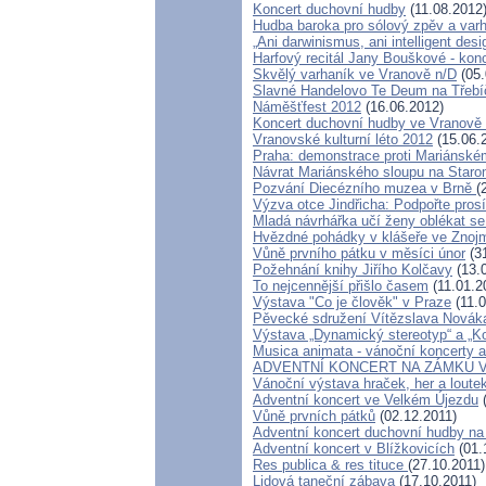
Koncert duchovní hudby
(11.08.2012
Hudba baroka pro sólový zpěv a va
„Ani darwinismus, ani intelligent desi
Harfový recitál Jany Bouškové - ko
Skvělý varhaník ve Vranově n/D
(05.
Slavné Handelovo Te Deum na Třebí
Náměšťfest 2012
(16.06.2012)
Koncert duchovní hudby ve Vranově 
Vranovské kulturní léto 2012
(15.06.
Praha: demonstrace proti Mariánské
Návrat Mariánského sloupu na Star
Pozvání Diecézního muzea v Brně
(
Výzva otce Jindřicha: Podpořte pro
Mladá návrhářka učí ženy oblékat se
Hvězdné pohádky v klášeře ve Znojmě
Vůně prvního pátku v měsíci únor
(31
Požehnání knihy Jiřího Kolčavy
(13.
To nejcennější přišlo časem
(11.01.2
Výstava "Co je člověk" v Praze
(11.0
Pěvecké sdružení Vítězslava Novák
Výstava „Dynamický stereotyp“ a „K
Musica animata - vánoční koncerty 
ADVENTNÍ KONCERT NA ZÁMKU V
Vánoční výstava hraček, her a loute
Adventní koncert ve Velkém Újezdu
(
Vůně prvních pátků
(02.12.2011)
Adventní koncert duchovní hudby n
Adventní koncert v Blížkovicích
(01.
Res publica & res tituce
(27.10.2011)
Lidová taneční zábava
(17.10.2011)