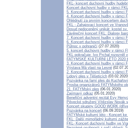
FKL- koncert duchovní hudby hudebn
Koncert duchovní hudby v rámci FKL
5. Koncert duchovní hudby v rámci F
4. Koncert duchovní hudby v rámci F
Ohlédnutí za prvním koncertem duch
FKL - Zahajovací koncert ve Vranově
Dosud nedoceněný unikát: kostel sv
Závěrečný koncert FKL: Dialogy baro
7. Koncert duchovní hudby v rámci 
6. Koncert duchovní hudby v rámci F
Půlnoc v pohraničí
(27.07.2020)
5. koncert duchovní hudby v rámci 
FKL pokračuje: Ivo Prchal rozezněl 
FATYMSKÉ KULTURNÍ LÉTO 2020 by
3. Koncert duchovní hudby v rámci 
Výstava Má vlast na Lesné
(02.07.2
2. Koncert duchovní hudby v rámci 
Lidový ples v Těšeticích
(03.02.2020
Pozvánka na farní ples do Kuchařovi
Prosba organizátorů FATYMského pl
21. FATYMský ples
(06.01.2020)
Zajímavý odkaz
(05.01.2020)
Benefiční adventní recitál Evy Heny
Pěvecké sdružení Vítězslav Novák v
Koncert skupiny GOOD WORK (dřív
Pozvánka na koncert
(06.09.2019)
FATYMské kulturní léto - Koncert ke 
FKL: Další mimořádný kulturní zážit
FKL- Koncert duchovní hudby ve Vran
Neznámé osobnosti z naší oblasti: Š