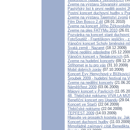
Zveme na výstavu Slovanský unionis
Pastýřský list k první neděli postní
Postní koncert duchovní hudby v Pr
Zveme na výstavu Tajemství zvonů
(
Film Don Bosco 2.díl
(28.01.2010)
Zveme na koncert Jiřího Žižkovskéh
Zveme na ples FATYMu 2010
(26.01
Pozvánka na koncert staré duchovní
FotoSoutěž - Františkovy jesličky - z
Vánoční koncert Scholy brněnské m
Svatá země - Nazaret
(18.12.2009)
Pěkné nedělní odpoledne
(15.12.200
Vánoční koncert v Nedakonicích
(15.
Zveme na hudební koncerty
(09.12.2
Střihomet je tu pro vás
(31.10.2009)
Mobil dobrých zpráv
(07.10.2009)
Koncert Evy Henychové v Blížkovic
Šroubek 2009 - hudební festival na 
Zveme na nedělní koncerty
(21.06.20
Náměšťfest 2009
(03.06.2009)
Májový koncert v Pavlicích
(11.05.20
48. Třebíčské nokturno VIVA LA MÚ
Benefiční koncert pro Ugandu
(29.04
Koncert ve Starči
(22.04.2009)
Třebíčské nokturno
(22.04.2009)
TEPFEST 2009
(14.03.2009)
Hlasujte ve prospěch kostela sv. Ja
Koncert duchovní hudby
(11.03.2009
Mimořádně zajímavý citát Benedikta