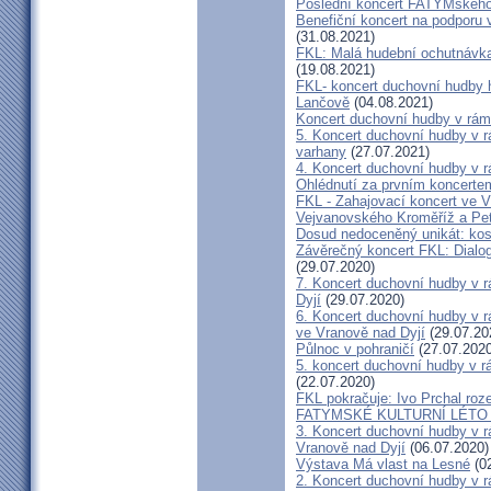
Poslední koncert FATYMského 
Benefiční koncert na podporu 
(31.08.2021)
FKL: Malá hudební ochutnávka
(19.08.2021)
FKL- koncert duchovní hudby 
Lančově
(04.08.2021)
Koncert duchovní hudby v rám
5. Koncert duchovní hudby v r
varhany
(27.07.2021)
4. Koncert duchovní hudby v r
Ohlédnutí za prvním koncerte
FKL - Zahajovací koncert ve V
Vejvanovského Kroměříž a Pe
Dosud nedoceněný unikát: kos
Závěrečný koncert FKL: Dialog
(29.07.2020)
7. Koncert duchovní hudby v 
Dyjí
(29.07.2020)
6. Koncert duchovní hudby v 
ve Vranově nad Dyjí
(29.07.20
Půlnoc v pohraničí
(27.07.2020
5. koncert duchovní hudby v 
(22.07.2020)
FKL pokračuje: Ivo Prchal roz
FATYMSKÉ KULTURNÍ LÉTO 20
3. Koncert duchovní hudby v 
Vranově nad Dyjí
(06.07.2020)
Výstava Má vlast na Lesné
(02
2. Koncert duchovní hudby v 