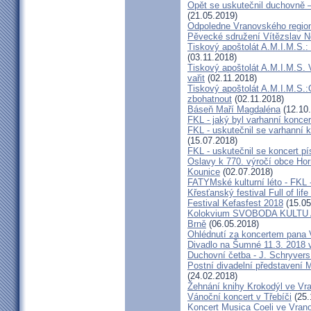
Opět se uskutečnil duchovně –
(21.05.2019)
Odpoledne Vranovského regio
Pěvecké sdružení Vítězslav 
Tiskový apoštolát A.M.I.M.S.:
(03.11.2018)
Tiskový apoštolát A.M.I.M.S. 
vařit
(02.11.2018)
Tiskový apoštolát A.M.I.M.S
zbohatnout
(02.11.2018)
Báseň Maří Magdaléna
(12.10
FKL - jaký byl varhanní konce
FKL - uskutečnil se varhanní 
(15.07.2018)
FKL - uskutečnil se koncert 
Oslavy k 770. výročí obce Hor
Kounice
(02.07.2018)
FATYMské kulturní léto - FKL 
Křesťanský festival Full of lif
Festival Kefasfest 2018
(15.05
Kolokvium SVOBODA KULTU
Brně
(06.05.2018)
Ohlédnutí za koncertem pana 
Divadlo na Šumné 11.3. 2018 
Duchovní četba - J. Schryvers
Postní divadelní představení 
(24.02.2018)
Žehnání knihy Krokodýl ve Vr
Vánoční koncert v Třebíči
(25.
Koncert Musica Coeli ve Vran