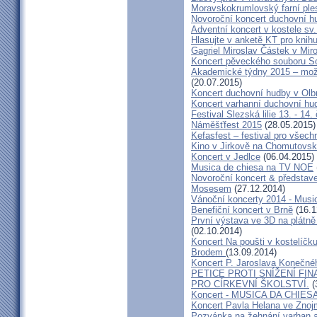
Moravskokrumlovský farní pl
Novoroční koncert duchovní h
Adventní koncert v kostele sv.
Hlasujte v anketě KT pro knihu
Gagriel Miroslav Částek v Miro
Koncert pěveckého souboru So
Akademické týdny 2015 – možn
(20.07.2015)
Koncert duchovní hudby v Olb
Koncert varhanní duchovní hu
Festival Slezská lilie 13. - 14
Náměšťfest 2015
(28.05.2015)
Kefasfest – festival pro všec
Kino v Jirkově na Chomutovsku 
Koncert v Jedlce
(06.04.2015)
Musica de chiesa na TV NOE
Novoroční koncert & předsta
Mosesem
(27.12.2014)
Vánoční koncerty 2014 - Musi
Benefiční koncert v Brně
(16.1
První výstava ve 3D na plátně
(02.10.2014)
Koncert Na poušti v kostelíč
Brodem
(13.09.2014)
Koncert P. Jaroslava Konečn
PETICE PROTI SNÍŽENÍ F
PRO CÍRKEVNÍ ŠKOLSTVÍ.
(
Koncert - MUSICA DA CHIES
Koncert Pavla Helana ve Zno
Pozvánka na žehnání varhan a