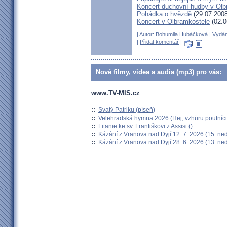
Koncert duchovní hudby v Olb
Pohádka o hvězdě
(29.07.2008
Koncert v Olbramkostele
(02.0
| Autor:
Bohumila Hubáčková
| Vydán
|
Přidat komentář
|
Nové filmy, videa a audia (mp3) pro vás:
www.TV-MIS.cz
::
Svatý Patriku (píseň)
::
Velehradská hymna 2026 (Hej, vzhůru poutníci
::
Litanie ke sv. Františkovi z Assisi ()
::
Kázání z Vranova nad Dyjí 12. 7. 2026 (15. ne
::
Kázání z Vranova nad Dyjí 28. 6. 2026 (13. ne