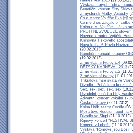
Náměšťfest 2013
(19.05.2013)
Výstava starých rádií a fotogr
Benefiční koncert Sisy Sklov
Z myšlenek Matky Vojtěchy
(2
Co o Matce Vojtěše říká její s
Co mě dnes zaujalo při četbě 
Kniha o M. Vojtěše - Láska sm
PROTI NESVOBODĚ slovem 
Novéna k matce Vojtěše Has
Knihovna Tiskového apoštolát
Nová kniha P. Pavla Hověze - 
(20.02.2013)
Benefiční koncert skupiny OB
(19.02.2013)
Z mé vlastní tvorby č.4
(09.02
DĚTSKÝ KARNEVAL 2013
(27
Z mé vlastní tvorby č.2
(11.01
Z mé vlastní tvorby
(11.01.201
Tříkrálová mše svatá ve Vra
Divadlo - Pohádka o kouzelné 
Sex, sex, sex, sex, sex
(18.12
Divadelní pohádka Lídy Vasilo
Adventní koncert vokální skup
České hřbitovy
(22.11.2012)
Kniha Útěk sestry Cecílie
(08.
Mozartovo Requiem opět na V
Divadlo ve Slupi
(21.10.2012)
Říjnový koncert "FESTIVAL B
Koncert v Lahošti
(11.10.2012)
Výstava "Romové jsou Boží" 