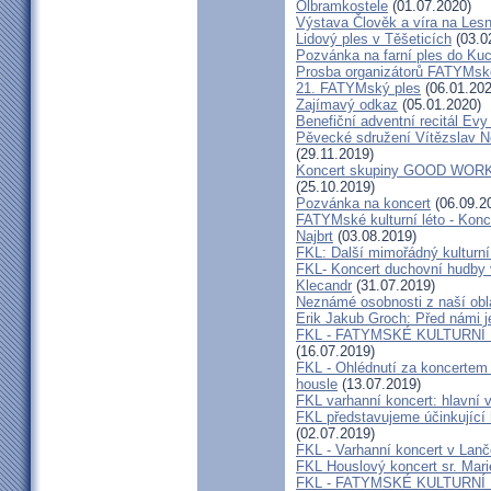
Olbramkostele
(01.07.2020)
Výstava Člověk a víra na Les
Lidový ples v Těšeticích
(03.0
Pozvánka na farní ples do Ku
Prosba organizátorů FATYMsk
21. FATYMský ples
(06.01.202
Zajímavý odkaz
(05.01.2020)
Benefiční adventní recitál Ev
Pěvecké sdružení Vítězslav N
(29.11.2019)
Koncert skupiny GOOD WORK 
(25.10.2019)
Pozvánka na koncert
(06.09.2
FATYMské kulturní léto - Konce
Najbrt
(03.08.2019)
FKL: Další mimořádný kulturní
FKL- Koncert duchovní hudby v
Klecandr
(31.07.2019)
Neznámé osobnosti z naší obla
Erik Jakub Groch: Před námi j
FKL - FATYMSKÉ KULTURNÍ L
(16.07.2019)
FKL - Ohlédnutí za koncertem 
housle
(13.07.2019)
FKL varhanní koncert: hlavní 
FKL představujeme účinkující
(02.07.2019)
FKL - Varhanní koncert v Lan
FKL Houslový koncert sr. Mar
FKL - FATYMSKÉ KULTURNÍ