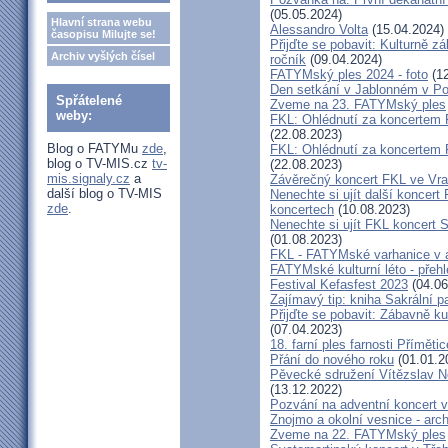
(05.05.2024)
Hlavní strana webu
Alessandro Volta
(15.04.2024)
časopisu Milujte se!
Přijďte se pobavit: Kulturně z
Archiv vyšlých čísel
ročník
(09.04.2024)
FATYMský ples 2024 - foto
(12
Den setkání v Jablonném v Po
Spřátelené
Zveme na 23. FATYMský ples
weby:
FKL: Ohlédnutí za koncertem
(22.08.2023)
Blog o FATYMu
zde
,
FKL: Ohlédnutí za koncertem 
blog o TV-MIS.cz
tv-
(22.08.2023)
mis.signaly.cz
a
Závěrečný koncert FKL ve Vr
další blog o TV-MIS
Nenechte si ujít další koncert 
zde
.
koncertech
(10.08.2023)
Nenechte si ujít FKL koncert 
(01.08.2023)
FKL - FATYMské varhanice v ak
FATYMské kulturní léto - přeh
Festival Kefasfest 2023
(04.06
Zajímavý tip: kniha Sakrální 
Přijďte se pobavit: Zábavně ku
(07.04.2023)
18. farní ples farnosti Přímětic
Přání do nového roku
(01.01.2
Pěvecké sdružení Vítězslav N
(13.12.2022)
Pozvání na adventní koncert 
Znojmo a okolní vesnice - ar
Zveme na 22. FATYMský ples