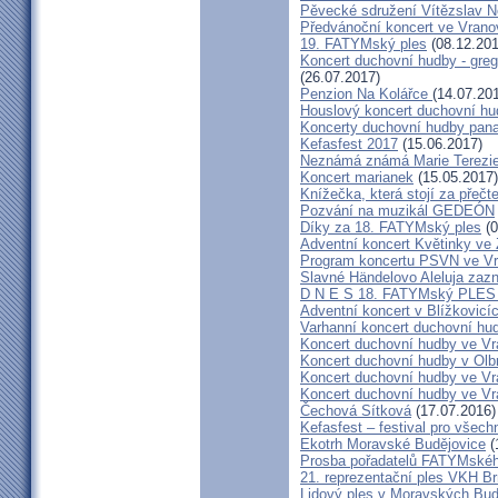
Pěvecké sdružení Vítězslav 
Předvánoční koncert ve Vrano
19. FATYMský ples
(08.12.201
Koncert duchovní hudby - greg
(26.07.2017)
Penzion Na Kolářce
(14.07.20
Houslový koncert duchovní hu
Koncerty duchovní hudby pana
Kefasfest 2017
(15.06.2017)
Neznámá známá Marie Terezi
Koncert marianek
(15.05.2017)
Knížečka, která stojí za přečt
Pozvání na muzikál GEDEÓN
Díky za 18. FATYMský ples
(0
Adventní koncert Květinky ve
Program koncertu PSVN ve Vr
Slavné Händelovo Aleluja zazn
D N E S 18. FATYMský PLE
Adventní koncert v Blížkovicí
Varhanní koncert duchovní hu
Koncert duchovní hudby ve Vr
Koncert duchovní hudby v Olbr
Koncert duchovní hudby ve Vra
Koncert duchovní hudby ve Vra
Čechová Sítková
(17.07.2016)
Kefasfest – festival pro všec
Ekotrh Moravské Budějovice
(
Prosba pořadatelů FATYMskéh
21. reprezentační ples VKH B
Lidový ples v Moravských Bud