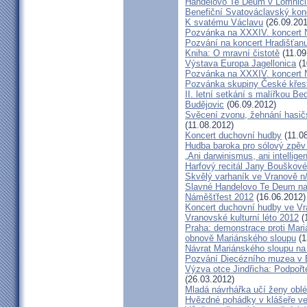
Händelovo Te Deum v Lomnici 
Benefiční Svatováclavský kon
K svatému Václavu
(26.09.201
Pozvánka na XXXIV. koncert 
Pozvání na koncert Hradišťan
Kniha: O mravní čistotě
(11.09
Výstava Europa Jagellonica
(1
Pozvánka na XXXIV. koncert 
Pozvánka skupiny České křes
II. letní setkání s malířkou B
Budějovic
(06.09.2012)
Svěcení zvonu, žehnání hasičs
(11.08.2012)
Koncert duchovní hudby
(11.0
Hudba baroka pro sólový zpěv
„Ani darwinismus, ani intelligen
Harfový recitál Jany Bouškov
Skvělý varhaník ve Vranově n
Slavné Handelovo Te Deum na
Náměšťfest 2012
(16.06.2012)
Koncert duchovní hudby ve Vr
Vranovské kulturní léto 2012
(
Praha: demonstrace proti Mari
obnově Mariánského sloupu
(1
Návrat Mariánského sloupu n
Pozvání Diecézního muzea v
Výzva otce Jindřicha: Podpoř
(26.03.2012)
Mladá návrhářka učí ženy oblé
Hvězdné pohádky v klášeře ve 