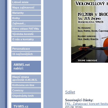
Lidové misie
Mapa zajímavostí
Marianky
Knihy
Zajímavé...
Mimo oblast FATYMu
Výzdoba kostelů
O nás a kontakty
Personalizace
15 nejčtenějších
AMIMS.net
nabízí:
Hlavní strana
apoštolát A.M.I.M.S.
Knihovna on-line
Comicsy
Sdílet
Objednávky knih
Související články:
FKL: Zahajovací koncert festi
TV-MIS.cz
(03.08.2026)