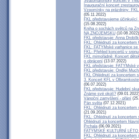
Svatomartinský koncert v Třeb
Inaugurační koncert zrestauro
Vzpomínky na prázdniny: FKL 
(05.11.2022)
FKL představujeme účinkující 
(15.08.2022)
Kniha o sochách světců na
NA ZNOJEMSKU
(10.08.2022)
FKL představuje: Anna Drobíl
FKL: Ohlédnutí za koncertem 
FKL: FATYMské varhanice se p
FKL- Přehled koncertů v srpnu
FKL mimořádně: Koncert dětsk
o obrácení
(13.07.2022)
FKL představuje: FATYMské v
FKL představuje: Ondřej Much
FKL Ohlédnutí za koncertem s
3. Koncert KFL v Olbramkostel
(06.07.2022)
FKL představuje: Hudební sku
Známe své okolí?
(09.01.2022
Vánoční zamyšlení - přání
(25
Pán světa
(07.12.2021)
FKL: Ohlédnutí za koncertem 
(21.09.2021)
FKL: Ohlédnutí za koncertem 
Ohlédnutí za koncertem hlavn
Prchala
(06.09.2021)
FATYMSKÉ KULTURNÍ LÉTO m
FKL: Ohlédnutí za koncertem 