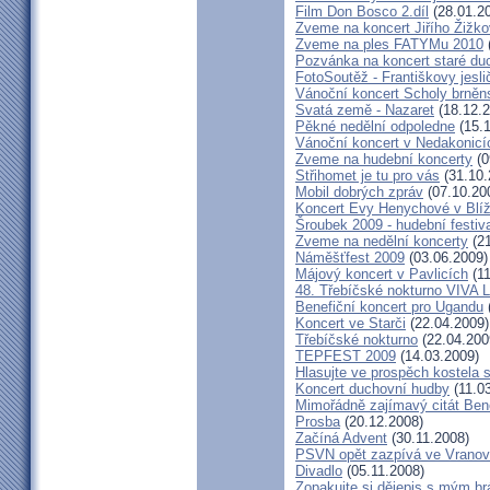
Film Don Bosco 2.díl
(28.01.2
Zveme na koncert Jiřího Žižk
Zveme na ples FATYMu 2010
Pozvánka na koncert staré du
FotoSoutěž - Františkovy jesli
Vánoční koncert Scholy brně
Svatá země - Nazaret
(18.12.2
Pěkné nedělní odpoledne
(15.1
Vánoční koncert v Nedakonicí
Zveme na hudební koncerty
(0
Střihomet je tu pro vás
(31.10.
Mobil dobrých zpráv
(07.10.20
Koncert Evy Henychové v Blíž
Šroubek 2009 - hudební festiv
Zveme na nedělní koncerty
(21
Náměšťfest 2009
(03.06.2009)
Májový koncert v Pavlicích
(11
48. Třebíčské nokturno VIVA
Benefiční koncert pro Ugandu
Koncert ve Starči
(22.04.2009)
Třebíčské nokturno
(22.04.200
TEPFEST 2009
(14.03.2009)
Hlasujte ve prospěch kostela 
Koncert duchovní hudby
(11.0
Mimořádně zajímavý citát Ben
Prosba
(20.12.2008)
Začíná Advent
(30.11.2008)
PSVN opět zazpívá ve Vrano
Divadlo
(05.11.2008)
Zopakujte si dějepis s mým br