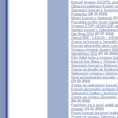
Koncert skupiny GOSPEL port
Obrazová publikace Kostely n
Slavnostní koncert k životním
Pololáníka
(28.10.2010)
Misijní koncert v Hodoníně
(22
Pozvánka na film Svatý Václa
Výstava STOP GENOCIDĚ na 
Varhaní koncert v Zabrušanec
Den Brna 2010
(07.07.2010)
Zájezd ŘÍM - CASCIA – SIEN
Zveme na koncert v Jaroměřic
Koncert pěveckého sboru Lumí
Výstava výtvarné skupiny N
Náměšťfest 2010
(07.05.2010)
Film Velké ticho a výstava Gal
Koncert Ave Maria v Tišnově
(
Slavnostní koncert v Morkovic
Zveme na divadlo do Dyjákovi
Velikonoční výstava v Dolních
Nové archeologické poznatky
(23.03.2010)
Zveme na velikonoční koncert
Koncert dechového orchestru 
Velikonoční hudba v Jevišovic
Zveme na výstavu Slovanský u
(04.03.2010)
Pastýřský list k první neděli 
program
(21.02.2010)
Postní koncert duchovní hudb
Zveme na výstavu Tajemství 