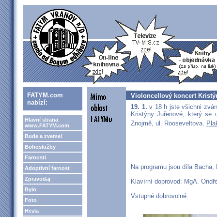
FATYM.com
Violoncellový koncert Krist
nabízí:
19. 1.
v 18 h jste všichni zván
Kristýny Juřenové, který se
Hlavní strana
Znojmě, ul. Rooseveltova.
Pla
www.FATYM.com
Bude a zveme!
Bohoslužby
Farnosti
Na programu jsou díla Bacha,
Adoptivní farnost
Zpravodaj
Klavírní doprovod: MgA. Ondř
Bylo
Vstupné dobrovolné.
Foto
Hesla