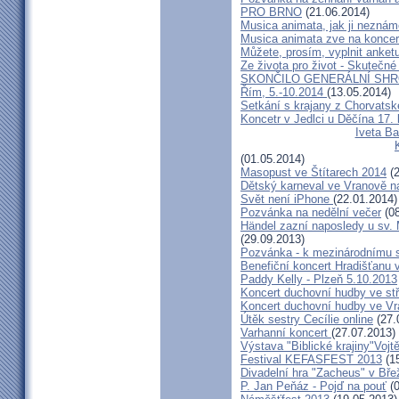
PRO BRNO
(21.06.2014)
Musica animata, jak ji neznám
Musica animata zve na koncer
Můžete, prosím, vyplnit anket
Ze života pro život - Skutečné
SKONČILO GENERÁLNÍ SHR
Řím, 5.-10.2014
(13.05.2014)
Setkání s krajany z Chorvats
Koncetr v Jedlci u Děčína 17.
Iveta Ba
(01.05.2014)
Masopust ve Štítarech 2014
(2
Dětský karneval ve Vranově n
Svět není iPhone
(22.01.2014)
Pozvánka na nedělní večer
(08
Händel zazní naposledy u sv. M
(29.09.2013)
Pozvánka - k mezinárodnímu 
Benefiční koncert Hradišťanu 
Paddy Kelly - Plzeň 5.10.2013
Koncert duchovní hudby ve stř
Koncert duchovní hudby ve Vr
Útěk sestry Cecílie online
(27.
Varhanní koncert
(27.07.2013)
Výstava "Biblické krajiny"Voj
Festival KEFASFEST 2013
(15
Divadelní hra "Zacheus" v Bř
P. Jan Peňáz - Pojď na pouť
(0