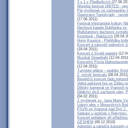
3 v 1 v Předbořicích
(27.06.20
Worship festival UNITED - nejv
Pár myšlenek ze zajímavého č
Oganizace Topinkyády - nevi
(17.06.2011)
Festival křesťanské kultury N
Dechová kapela Dubňanka ve 
Multižánrový duchovní sympho
Krumlově - Rakšicích
(29.04.2
Horní Kounice - Přehlídka trofe
Koncert a zároveň jedinečný ž
(18.04.2011)
Koncert o životě papeže
(12.0
Muzikál Streetlight
(12.04.2011
Koncertní Pocta blahoslaveném
(12.04.2011)
Turínské plátno – podoby Kris
2. ročník festivalu
(08.04.2011
Benefiční koncert řádu milosrd
Velká pašijová hra ve Žďáru 
Dětský karneval ve Vranově n
Dědictví otců zachovej nám, 
(04.02.2011)
Z myšlenek sv. Jana Marie Vi
Lidový ples v Moravských Bud
PSVN ve Vranově nad Dyjí 2. 
Setkání u jesliček v Rokytnic
Koncert pořádaný při příležito
GESHEM
(09.12.2010)
Adventní a vánoční koncerty v 