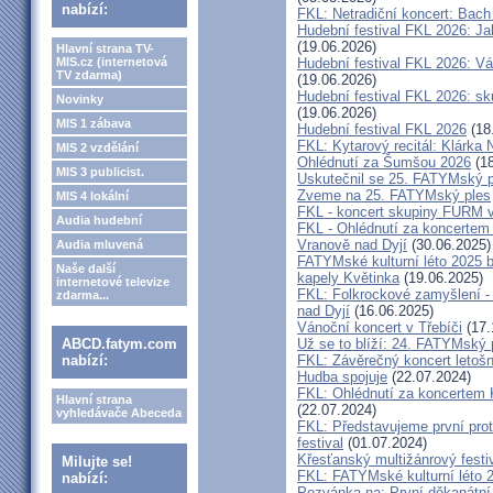
nabízí:
FKL: Netradiční koncert: Bach
Hudební festival FKL 2026: Ja
(19.06.2026)
Hlavní strana TV-
MIS.cz (internetová
Hudební festival FKL 2026: Vá
TV zdarma)
(19.06.2026)
Hudební festival FKL 2026: s
Novinky
(19.06.2026)
MIS 1 zábava
Hudební festival FKL 2026
(18
FKL: Kytarový recitál: Klárk
MIS 2 vzdělání
Ohlédnutí za Šumšou 2026
(18
MIS 3 publicist.
Uskutečnil se 25. FATYMský p
Zveme na 25. FATYMský ples
MIS 4 lokální
FKL - koncert skupiny FURM v
Audia hudební
FKL - Ohlédnutí za koncertem
Vranově nad Dyjí
(30.06.2025)
Audia mluvená
FATYMské kulturní léto 2025 
Naše další
kapely Květinka
(19.06.2025)
internetové televize
FKL: Folkrockové zamyšlení - 
zdarma...
nad Dyjí
(16.06.2025)
Vánoční koncert v Třebíči
(17.
ABCD.fatym.com
Už se to blíží: 24. FATYMský
nabízí:
FKL: Závěrečný koncert letošn
Hudba spojuje
(22.07.2024)
FKL: Ohlédnutí za koncertem 
Hlavní strana
(22.07.2024)
vyhledávače Abeceda
FKL: Představujeme první prot
festival
(01.07.2024)
Křesťanský multižánrový fes
Milujte se!
FKL: FATYMské kulturní léto 2
nabízí:
Pozvánka na: První děkanátní