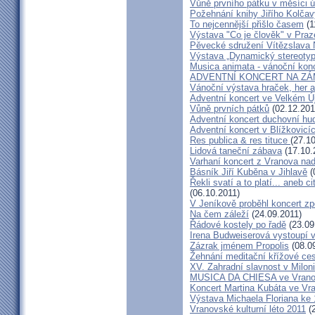
Vůně prvního pátku v měsíci ú
Požehnání knihy Jiřího Kolčav
To nejcennější přišlo časem
(1
Výstava "Co je člověk" v Praz
Pěvecké sdružení Vítězslava
Výstava „Dynamický stereotyp
Musica animata - vánoční kon
ADVENTNÍ KONCERT NA ZÁ
Vánoční výstava hraček, her 
Adventní koncert ve Velkém Ú
Vůně prvních pátků
(02.12.201
Adventní koncert duchovní h
Adventní koncert v Blížkovicí
Res publica & res tituce
(27.1
Lidová taneční zábava
(17.10.
Varhaní koncert z Vranova nad 
Básník Jiří Kuběna v Jihlavě
(
Řekli svatí a to platí... aneb c
(06.10.2011)
V Jeníkově proběhl koncert z
Na čem záleží
(24.09.2011)
Řádové kostely po řadě
(23.09
Irena Budweiserová vystoupí 
Zázrak jménem Propolis
(08.0
Žehnání meditační křížové ce
XV. Zahradní slavnost v Milon
MUSICA DA CHIESA ve Vranov
Koncert Martina Kubáta ve Vr
Výstava Michaela Floriana ke 
Vranovské kulturní léto 2011
(2