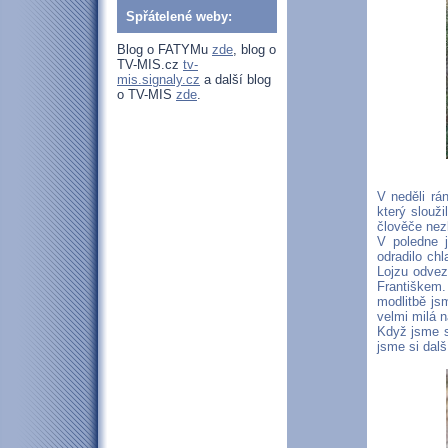
Spřátelené weby:
Blog o FATYMu
zde
, blog o
TV-MIS.cz
tv-
mis.signaly.cz
a další blog
o TV-MIS
zde
.
V neděli rá
který slouži
člověče nezl
V poledne 
odradilo ch
Lojzu odvez
Františkem.
modlitbě jsm
velmi milá n
Když jsme se
jsme si další