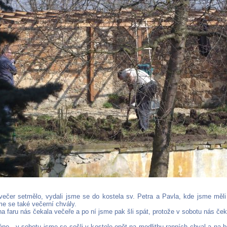
ečer setmělo, vydali jsme se do kostela sv. Petra a Pavla, kde jsme měli
me se také večerní chvály.
a faru nás čekala večeře a po ní jsme pak šli spát, protože v sobotu nás če
áno - v sobotu jsme se sešli v kostele opět na modlitbu ranních chval a na 