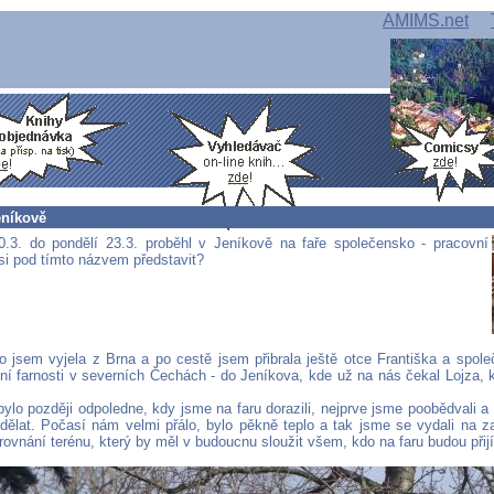
AMIMS.net
eníkově
.3. do pondělí 23.3. proběhl v Jeníkově na faře společensko - pracovní
 si pod tímto názvem představit?
o jsem vyjela z Brna a po cestě jsem přibrala ještě otce Františka a spole
ní farnosti v severních Čechách - do Jeníkova, kde už na nás čekal Lojza, k
ylo později odpoledne, kdy jsme na faru dorazili, nejprve jsme poobědvali a
ělat. Počasí nám velmi přálo, bylo pěkně teplo a tak jsme se vydali na z
arovnání terénu, který by měl v budoucnu sloužit všem, kdo na faru budou přij