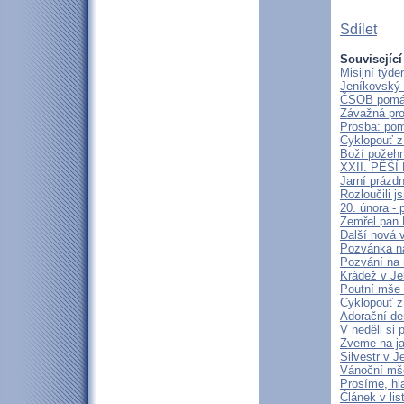
Sdílet
Související
Misijní týd
Jeníkovský 
ČSOB pomáhá
Závažná pro
Prosba: pom
Cyklopouť z
Boží požehn
XXII. PĚŠ
Jarní prázd
Rozloučili 
20. února -
Zemřel pan 
Další nová 
Pozvánka n
Pozvání na
Krádež v Je
Poutní mše 
Cyklopouť z
Adorační de
V neděli si
Zveme na j
Silvestr v J
Vánoční mš
Prosíme, hl
Článek v lis