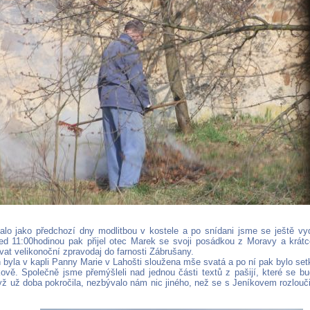
alo jako předchozí dny modlitbou v kostele a po snídani jsme se ještě vyd
ed 11:00hodinou pak přijel otec Marek se svoji posádkou z Moravy a krát
vat velikonoční zpravodaj do farnosti Zábrušany.
 byla v kapli Panny Marie v Lahošti sloužena mše svatá a po ní pak bylo s
kově. Společně jsme přemýšleli nad jednou části textů z pašijí, které se b
dyž už doba pokročila, nezbývalo nám nic jiného, než se s Jeníkovem rozlouči