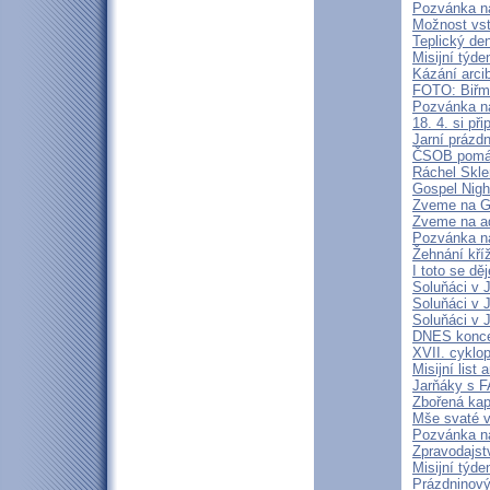
Pozvánka n
Možnost vst
Teplický de
Misijní týd
Kázání arci
FOTO: Biřm
Pozvánka na
18. 4. si p
Jarní prázd
ČSOB pomáh
Ráchel Skle
Gospel Nigh
Zveme na Go
Zveme na ad
Pozvánka n
Žehnání kří
I toto se dě
Soluňáci v 
Soluňáci v 
Soluňáci v 
DNES konce
XVII. cyklo
Misijní list
Jarňáky s 
Zbořená kap
Mše svaté v
Pozvánka n
Zpravodajstv
Misijní týd
Prázdninový