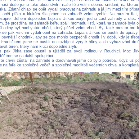
naší duše jsme také občerstvili i naše tělo velmi dobrou snídaní, na kterou 
ka. Zdatní chlapi se opět vydali pracovat na zahradu a já jim mezi tím připr
 opět přálo a klukům šla práce na zahradě velmi rychle. No musím říct
zapře. Během dopoledne Lojza s Jirkou poryli jednu část zahrady a otec F
ím, že prostříhal na zahradě keře, spálil hromadu listí, která na zahradě byla
hodiny byl nachystán oběd, který přišel velmi vhod. Byl také prostor pro 
 se pak všichni vydali opět na zahradu. Lojza s Jirkou se pustili do úprav
ili pevnější chodník, aby se zde mohlo bezpečně chodit i v době, kdy je tře
Františkem jsme se pustili do rozbíjení vyryté hlíny a do vyhazování drn
ávat terén, který nám kluci dopoledne zryli.
 pak Jirka zase opustil a ujížděl za svoji rodinou v Roudnici. Moc Ji
těšíme se na další spolupráci.
tě chvíli zůstali na zahradě a dorovnávali jsme co bylo potřeba. Když už p
se na faře ke společné večeři a společné modlitbě večerních chval a kompletá