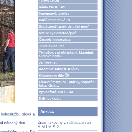
Televize NOE
Rádio PROGLAS
Internetová televize
Další internetové TV
Svatá země Izrael, virtuální pouť
Matice cyrilometodějská
Časopis Immaculata
JukeBox on-line
TémaBox s přednáškami, kázáními,
audioknihami...
Jeníkov.net
Adoptivní farnost Jeníkov
Kolpingovo dílo ČR
Církevní restituce - otázky, odpovědi,
fakta, čísla....
Vyhledávač ABECEDA
Další odkazy...
Anketa:
 bohoslužbu slova a
Znáš tiskoviny z nakladatelství
kal náročný den.
A.M.I.M.S.?
bohoslužbu slova. Po