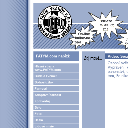
FATYM.com nabízí:
Video: Sexu
Osobní svěd
Hlavní strana
Vyprávění 
www.FATYM.com
panenství, o
tom, že nik
Bude a zveme!
Bohoslužby
Farnosti
Adoptivní farnost
Zpravodaj
Bylo
Foto
Hesla
Lidové misie