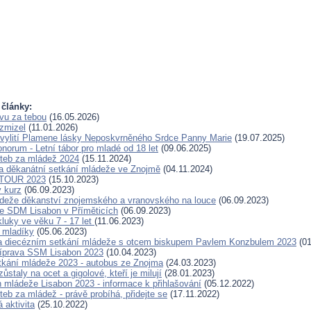
 články:
avu za tebou
(16.05.2026)
 zmizel
(11.01.2026)
 vylití Plamene lásky Neposkvrněného Srdce Panny Marie
(19.07.2025)
norum - Letní tábor pro mladé od 18 let
(09.06.2025)
teb za mládež 2024
(15.11.2024)
 děkanátní setkání mládeže ve Znojmě
(04.11.2024)
TOUR 2023
(15.10.2023)
 kurz
(06.09.2023)
deže děkanství znojemského a vranovského na louce
(06.09.2023)
e SDM Lisabon v Příměticích
(06.09.2023)
luky ve věku 7 - 17 let
(11.06.2023)
 mladíky
(05.06.2023)
za diecézním setkání mládeže s otcem biskupem Pavlem Konzbulem 2023
(01
říprava SSM Lisabon 2023
(10.04.2023)
tkání mládeže 2023 - autobus ze Znojma
(24.03.2023)
zůstaly na ocet a gigolové, kteří je milují
(28.01.2023)
 mládeže Lisabon 2023 - informace k přihlašování
(05.12.2022)
eb za mládež - právě probíhá, přidejte se
(17.11.2022)
 aktivita
(25.10.2022)