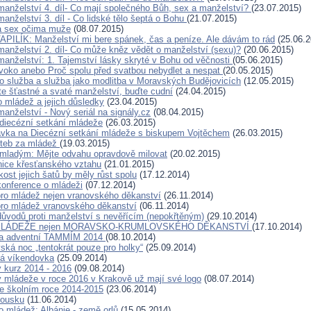
manželství 4. díl- Co mají společného Bůh, sex a manželství?
(23.07.2015)
anželství 3. díl - Co lidské tělo šeptá o Bohu
(21.07.2015)
a sex očima muže
(08.07.2015)
ILÍK: Manželství mi bere spánek, čas a peníze. Ale dávám to rád
(25.06.2
manželství 2. díl- Co může kněz vědět o manželství (sexu)?
(20.06.2015)
manželství: 1. Tajemství lásky skryté v Bohu od věčnosti
(05.06.2015)
ivoko anebo Proč spolu před svatbou nebydlet a nespat
(20.05.2015)
ko služba a služba jako modlitba v Moravských Budějovicích
(12.05.2015)
e šťastné a svaté manželství, buďte cudní
(24.04.2015)
o mládež a jejich důsledky
(23.04.2015)
anželství - Nový seriál na signály.cz
(08.04.2015)
diecézní setkání mládeže
(26.03.2015)
vka na Diecézní setkání mládeže s biskupem Vojtěchem
(26.03.2015)
iteb za mládež
(19.03.2015)
mladým: Mějte odvahu opravdově milovat
(20.02.2015)
nice křesťanského vztahu
(21.01.2015)
kost jejich šatů by měly růst spolu
(17.12.2014)
konference o mládeži
(07.12.2014)
ro mládež nejen vranovského děkanství
(26.11.2014)
ro mládež vranovského děkanství
(06.11.2014)
ůvodů proti manželství s nevěřícím (nepokřtěným)
(29.10.2014)
MLÁDEŽE nejen MORAVSKO-KRUMLOVSKÉHO DĚKANSTVÍ
(17.10.2014)
a adventní TAMMÍM 2014
(08.10.2014)
ská noc „tentokrát pouze pro holky“
(25.09.2014)
ká víkendovka
(25.09.2014)
 kurz 2014 - 2016
(09.08.2014)
 mládeže v roce 2016 v Krakově už mají své logo
(08.07.2014)
e školním roce 2014-2015
(23.06.2014)
kousku
(11.06.2014)
o mládež: Albánie - země orlů
(15.05.2014)