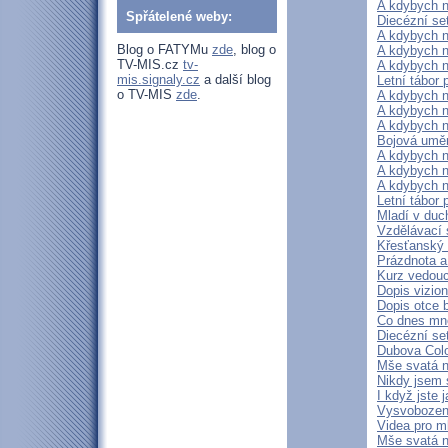
A kdybych n
Spřátelené weby:
Diecézní se
A kdybych n
Blog o FATYMu
zde
, blog o
A kdybych n
TV-MIS.cz
tv-
A kdybych n
mis.signaly.cz
a další blog
Letní tábor 
o TV-MIS
zde
.
A kdybych n
A kdybych n
A kdybych n
Bojová uměn
A kdybych n
A kdybych n
A kdybych n
Letní tábor
Mladí v duch
Vzdělávací 
Křesťanský 
Prázdnota a
Kurz vedouc
Dopis vizio
Dopis otce 
Co dnes mn
Diecézní s
Dubova Colo
Mše svatá n
Nikdy jsem s
I když jste 
Vysvobození
Videa pro m
Mše svatá n