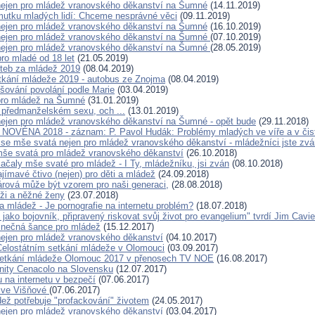
ejen pro mládež vranovského děkanství na Šumné
(14.11.2019)
utku mladých lidí: Chceme nesprávné věci
(09.11.2019)
ejen pro mládež vranovského děkanství na Šumné
(16.10.2019)
nejen pro mládež vranovského děkanství na Šumné
(07.10.2019)
nejen pro mládež vranovského děkanství na Šumné
(28.05.2019)
pro mladé od 18 let
(21.05.2019)
teb za mládež 2019
(08.04.2019)
tkání mládeže 2019 - autobus ze Znojma
(08.04.2019)
išování povolání podle Marie
(03.04.2019)
pro mládež na Šumné
(31.01.2019)
O předmanželském sexu, och ...
(13.01.2019)
ejen pro mládež vranovského děkanství na Šumné - opět bude
(29.11.2018)
OVÉNA 2018 - záznam: P. Pavol Hudák: Problémy mladých ve víře a v čis
 se mše svatá nejen pro mládež vranovského děkanství - mládežníci jste zvá
še svatá pro mládež vranovského děkanství
(26.10.2018)
čaly mše svaté pro mládež - I Ty, mládežníku, jsi zván
(08.10.2018)
jímavé čtivo (nejen) pro děti a mládež
(24.09.2018)
rová může být vzorem pro naši generaci,
(28.08.2018)
ži a něžné ženy
(23.07.2018)
a mládež - Je pornografie na internetu problém?
(18.07.2018)
t jako bojovník, připravený riskovat svůj život pro evangelium" tvrdí Jim Cavie
dinečná šance pro mládež
(15.12.2017)
ejen pro mládež vranovského děkanství
(04.10.2017)
Celostátním setkání mládeže v Olomouci
(03.09.2017)
 setkání mládeže Olomouc 2017 v přenosech TV NOE
(16.08.2017)
nity Cenacolo na Slovensku
(12.07.2017)
 na internetu v bezpečí
(07.06.2017)
 ve Višňové
(07.06.2017)
ež potřebuje "profackování" životem
(24.05.2017)
ejen pro mládež vranovského děkanství
(03.04.2017)