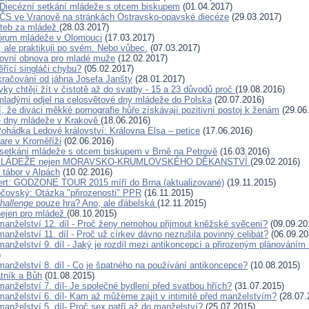
Diecézní setkání mládeže s otcem biskupem
(01.04.2017)
ČS ve Vranově na stránkách Ostravsko-opavské diecéze
(29.03.2017)
iteb za mládež
(28.03.2017)
fórum mládeže v Olomouci
(17.03.2017)
, ale praktikuji po svém. Nebo vůbec.
(07.03.2017)
ovní obnova pro mladé muže
(12.02.2017)
ěřící singláči chybu?
(05.02.2017)
kračování od jáhna Josefa Janšty
(28.01.2017)
vky chtějí žít v čistotě až do svatby - 15 a 23 důvodů proč
(19.08.2016)
mladými odjel na celosvětové dny mládeže do Polska
(20.07.2016)
, že diváci měkké pornografie hůře získávají pozitivní postoj k ženám
(29.06
é dny mládeže v Krakově
(18.06.2016)
ohádka Ledové království: Královna Elsa – petice
(17.06.2016)
are v Kroměříži
(02.06.2016)
setkání mládeže s otcem biskupem v Brně na Petrově
(16.03.2016)
MLÁDEŽE nejen MORAVSKO-KRUMLOVSKÉHO DĚKANSTVÍ
(29.02.2016)
 tábor v Alpách
(10.02.2016)
ert: GODZONE TOUR 2015 míří do Brna (aktualizované)
(19.11.2015)
očovský: Otázka "přirozenosti" PPR
(16.11.2015)
Challenge
pouze hra? Ano, ale ďábelská
(12.11.2015)
nejen pro mládež
(08.10.2015)
manželství 12. díl - Proč ženy nemohou přijmout kněžské svěcení?
(09.09.20
anželství 11. díl - Proč už církev dávno nezrušila povinný celibát?
(06.09.20
anželství 9. díl - Jaký je rozdíl mezi antikoncepcí a přirozeným plánováním 
)
manželství 8. díl - Co je špatného na používání antikoncepce?
(10.08.2015)
atník a Bůh
(01.08.2015)
anželství 7. díl- Je společné bydlení před svatbou hřích?
(31.07.2015)
manželství 6. díl- Kam až můžeme zajít v intimitě před manželstvím?
(28.07.
anželství 5. díl- Proč sex patří až do manželství?
(25.07.2015)