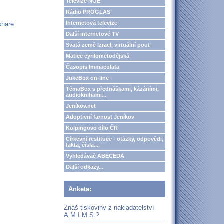
Televize NOE
Rádio PROGLAS
Internetová televize
share
Další internetové TV
Svatá země Izrael, virtuální pouť
Matice cyrilometodějská
Časopis Immaculata
JukeBox on-line
TémaBox s přednáškami, kázáními,
audioknihami...
Jeníkov.net
Adoptivní farnost Jeníkov
Kolpingovo dílo ČR
Církevní restituce - otázky, odpovědi,
fakta, čísla....
Vyhledávač ABECEDA
Další odkazy...
Anketa:
Znáš tiskoviny z nakladatelství
A.M.I.M.S.?