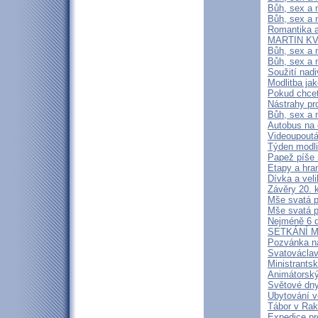
Bůh, sex a 
Bůh, sex a m
Romantika 
MARTIN KVAP
Bůh, sex a 
Bůh, sex a 
Soužití nad
Modlitba ja
Pokud chcet
Nástrahy pr
Bůh, sex a m
Autobus na 
Videoupoutá
Týden modl
Papež píše 
Etapy a hra
Dívka a veli
Závěry 20. 
Mše svatá p
Mše svatá p
Nejméně 6 d
SETKÁNÍ 
Pozvánka n
Svatováclav
Ministrants
Animátorský
Světové dny
Ubytování v
Tábor v Ra
Expedice pr