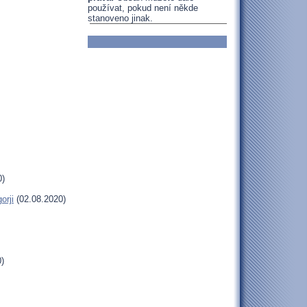
používat, pokud není někde
stanoveno jinak.
0)
orji
(02.08.2020)
)