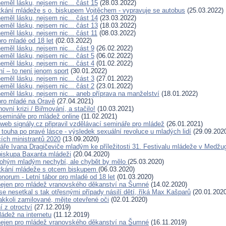
eměl lásku, nejsem nic... část 15
(28.03.2022)
tkání mládeže s o. biskupem Vojtěchem - vypravuje se autobus
(25.03.2022)
eměl lásku, nejsem nic... část 14
(23.03.2022)
eměl lásku, nejsem nic... část 13
(18.03.2022)
eměl lásku, nejsem nic... část 11
(08.03.2022)
pro mladé od 18 let
(02.03.2022)
eměl lásku, nejsem nic... část 9
(26.02.2022)
eměl lásku, nejsem nic... část 5
(06.02.2022)
eměl lásku, nejsem nic... část 4
(01.02.2022)
í – to není jenom sport
(30.01.2022)
eměl lásku, nejsem nic... část 3
(27.01.2022)
eměl lásku, nejsem nic... část 2
(23.01.2022)
eměl lásku, nejsem nic... aneb příprava na manželství
(18.01.2022)
 pro mladé na Oravě
(27.04.2021)
ovní krizi / Biřmování, a stačilo!
(10.03.2021)
semináře pro mládež online
(11.02.2021)
web signály.cz připravil vzdělávací semináře pro mládež
(26.01.2021)
 touha po pravé lásce - výsledek sexuální revoluce u mladých lidí
(29.09.202
ích ministrantů 2020
(13.09.2020)
náře Ivana Dragičeviče mladým ke příležitosti 31. Festivalu mládeže v Medžug
biskupa Baxanta mládeži
(20.04.2020)
ohým mladým nechybí, ale chybět by mělo
(25.03.2020)
etkání mládeže s otcem biskupem
(06.03.2020)
norum - Letní tábor pro mladé od 18 let
(01.03.2020)
ejen pro mládež vranovského děkanství na Šumné
(14.02.2020)
e nesetkal s tak otřesnými případy násilí dětí, říká Max Kašparů
(20.01.2020
jakkoli zamilované, mějte otevřené oči
(02.01.2020)
 z otroctví
(27.12.2019)
ládež na internetu
(11.12.2019)
ejen pro mládež vranovského děkanství na Šumné
(16.11.2019)