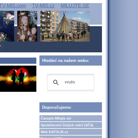
TV-MIS.com
TV-MIS.cz
MILUJTE.SE
Hledání na našem webu:
Doporučujeme:
Časopis Milujte se!
Společenství čistých srdcí (SČS)
Web KATOLIK.cz