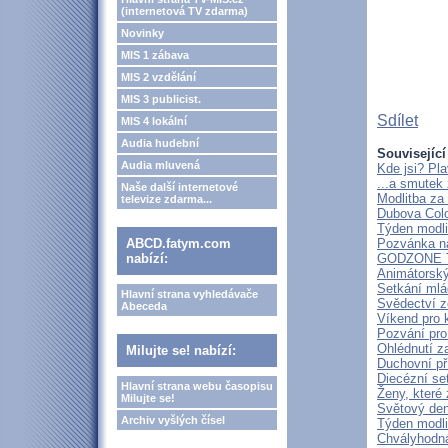
(internetová TV zdarma)
Novinky
MIS 1 zábava
MIS 2 vzdělání
MIS 3 publicist.
Sdílet
MIS 4 lokální
Audia hudební
Související
Audia mluvená
Kde jsi? Pl
...a smutek
Naše další internetové
Modlitba za
televize zdarma...
Dubova Colo
Týden modli
ABCD.fatym.com
Pozvánka na
nabízí:
GODZONE 
Animátorský
Setkání mlá
Hlavní strana vyhledávače
Svědectví z
Abeceda
Víkend pro k
Pozvání pro
Ohlédnutí 
Milujte se! nabízí:
Duchovní p
Diecézní se
Hlavní strana webu časopisu
Ženy, které 
Milujte se!
Světový den
Archiv vyšlých čísel
Týden modlit
Chvályhodná