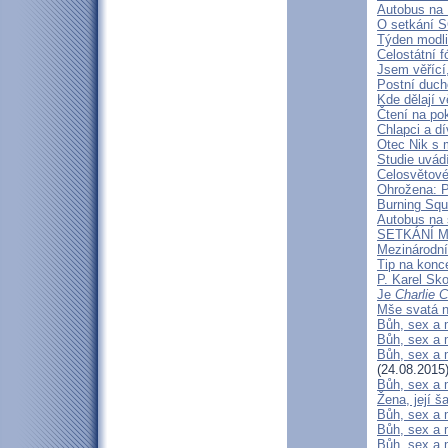
Autobus na 
O setkání S
Týden modl
Celostátní 
Jsem věřící
Postní duch
Kde dělají v
Čtení na po
Chlapci a dí
Otec Nik s 
Studie uvádí
Celosvětov
Ohrožena: P
Burning Squ
Autobus na 
SETKÁNÍ 
Mezinárodní
Tip na konc
P. Karel Sk
Je
Charlie 
Mše svatá 
Bůh, sex a 
Bůh, sex a m
Bůh, sex a m
(24.08.2015
Bůh, sex a 
Žena, její š
Bůh, sex a m
Bůh, sex a 
Bůh, sex a m