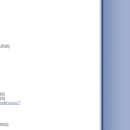
.2016)
15)
15)
rodičovství?
2015)