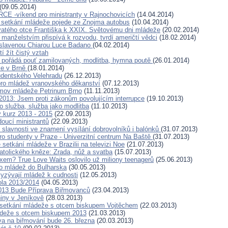
(09.05.2014)
E -víkend pro ministranty v Rajnochovicích
(14.04.2014)
 setkání mládeže pojede ze Znojma autobus
(10.04.2014)
vatého otce Františka k XXIX. Světovému dni mládeže
(20.02.2014)
 manželstvím přispívá k rozvodu, tvrdí američtí vědci
(18.02.2014)
oslavenou Chiarou Luce Badano
(04.02.2014)
í žít čistý vztah
 pořádá pouť zamilovaných, modlitba, hymna poutě
(26.01.2014)
že v Brně
(18.01.2014)
dentského Velehradu
(26.12.2013)
ro mládež vranovského děkanství
(07.12.2013)
mov mládeže Petrinum Brno
(11.11.2013)
2013: Jsem proti zákonům povolujícím interrupce
(19.10.2013)
o služba, služba jako modlitba
(11.10.2013)
 kurz 2013 - 2015
(22.09.2013)
doucí ministrantů
(22.09.2013)
 slavnosti ve znamení vysílání dobrovolníků i balónků
(31.07.2013)
ro studenty v Praze - Univerzitní centrum Na Baště
(31.07.2013)
setkání mládeže v Brazilii na televizi Noe
(21.07.2013)
atolického kněze: Zrada, nůž a svatba
(15.07.2013)
xem? True Love Waits oslovilo už miliony teenagerů
(25.06.2013)
o mládež do Bulharska
(30.05.2013)
yzývají mládež k cudnosti
(12.05.2013)
ola 2013/2014
(04.05.2013)
013 Bude Příprava Biřmovanců
(23.04.2013)
niny v Jeníkově
(28.03.2013)
setkání mládeže s otcem biskupem Vojtěchem
(22.03.2013)
ádeže s otcem biskupem 2013
(21.03.2013)
ava na biřmování bude 26. března
(20.03.2013)