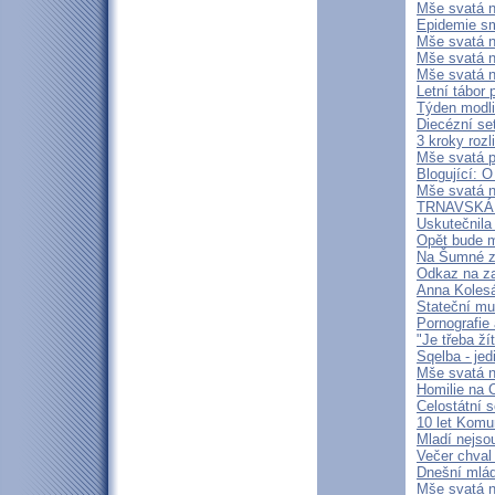
Mše svatá n
Epidemie sm
Mše svatá n
Mše svatá 
Mše svatá 
Letní tábor 
Týden modli
Diecézní se
3 kroky rozl
Mše svatá 
Blogující: 
Mše svatá n
TRNAVSKÁ N
Uskutečnila
Opět bude m
Na Šumné za
Odkaz na za
Anna Kolesá
Stateční mu
Pornografie 
"Je třeba ží
Sqelba - je
Mše svatá n
Homilie na 
Celostátní
10 let Komu
Mladí nejsou
Večer chval
Dnešní mlád
Mše svatá n