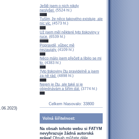
Ještě jsem o nich nikdy
neslyšel.
(5524 hl.)
Tuším, že něco takového existuje, ale
nic víc.
(4573 hl.)
Už jsem měl některé tyto tiskoviny v
ruce.
(6539 hl.)
Popravdě, vůbec mě
nezaujaly.
(4109 hl.)
Něco málo jsem přečetl a líbilo se mi
to.
(4383 hl.)
Tyto tiskoviny čtu pravidelně a jsem
za ně rád.
(4898 hl.)
Nejen je čtu, ale také si je
objednávám a šířím dál.
(3774 hl.)
Celkem hlasovalo: 33800
.06.2023)
Volná šiřitelnost:
Na obsah tohoto webu si FATYM
nevyhrazuje žádná autorská
práva!
Obsah můžete dále