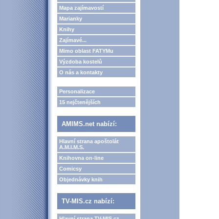
Mapa zajímavostí
Marianky
Knihy
Zajímavé...
Mimo oblast FATYMu
Výzdoba kostelů
O nás a kontakty
Personalizace
15 nejčtenějších
AMIMS.net nabízí:
Hlavní strana apoštolát
A.M.I.M.S.
Knihovna on-line
Comicsy
Objednávky knih
TV-MIS.cz nabízí:
Hlavní strana TV-MIS.cz