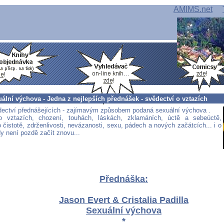
AMIMS.net
ální výchova - Jedna z nejlepších přednášek - svědectví o vztazích
ectví přednášejících - zajímavým způsobem podaná sexuální výchova .
o vztazích, chození, touhách, láskách, zklamáních, úctě a sebeúctě,
 čistotě, zdrženlivosti, nevázanosti, sexu, pádech a nových začátcích... i o
dy není pozdě začít znovu...
Přednáška:
Jason Evert & Cristalia Padilla
Sexuální výchova
*