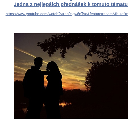
Jedna z nejlepších přednášek k tomuto tématu
https://www.youtube.com/watch?v=sh9agw6pTso&feature=share&fb_ref=