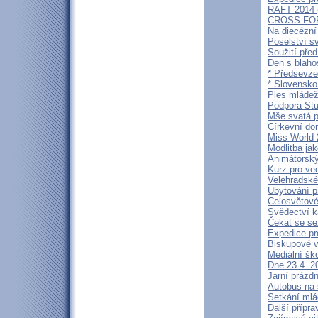
RAFT 2014
CROSS FORC
Na diecézní
Poselství s
Soužití před
Den s blah
* Předsevzet
* Slovensko
Ples mláde
Podpora Stu
Mše svatá p
Církevní do
Miss World 
Modlitba jak
Animátorský
Kurz pro ve
Velehradské
Ubytování p
Celosvětové 
Svědectví k
Čekat se se
Expedice pr
Biskupové v
Mediální šk
Dne 23.4. 2
Jarní prázd
Autobus na 
Setkání ml
Další přípr