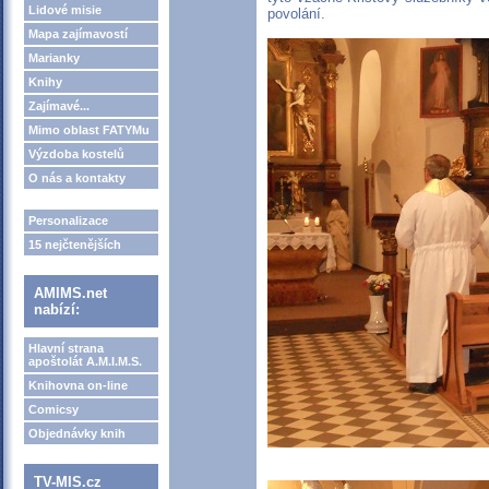
Lidové misie
povolání.
Mapa zajímavostí
Marianky
Knihy
Zajímavé...
Mimo oblast FATYMu
Výzdoba kostelů
O nás a kontakty
Personalizace
15 nejčtenějších
AMIMS.net
nabízí:
Hlavní strana
apoštolát A.M.I.M.S.
Knihovna on-line
Comicsy
Objednávky knih
TV-MIS.cz