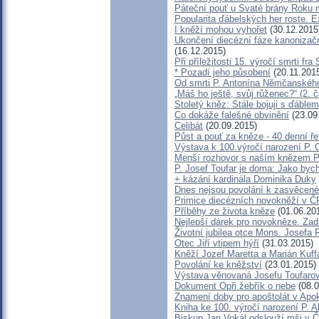
Páteční pouť u Svaté brány Roku 
Popularita ďábelských her roste. Ex
I kněží mohou vyhořet
(30.12.2015
Ukončení diecézní fáze kanonizačn
(16.12.2015)
Při příležitosti 15. výročí smrti fr
* Pozadí jeho působení
(20.11.201
Od smrti P. Antonína Němčanského 
„Máš ho ještě, svůj růženec?“ (2. 
Stoletý kněz: Stále bojuji s ďáblem
Co dokáže falešné obvinění
(23.09
Celibát
(20.09.2015)
Půst a pouť za kněze - 40 denní ř
Výstava k 100.výročí narození P. 
Menší rozhovor s naším knězem 
P. Josef Toufar je doma: Jako byc
+ kázání kardinála Dominika Duky
Dnes nejsou povolání k zasvěcen
Primice diecézních novokněží v Č
Příběhy ze života kněze
(01.06.20
Nejlepší dárek pro novokněze. Za
Životní jubilea otce Mons. Josefa F
Otec Jiří vtipem hýří
(31.03.2015)
Kněží Jozef Maretta a Marián Kuffa
Povolání ke kněžství
(23.01.2015)
Výstava věnovaná Josefu Toufarov
Dokument Opři žebřík o nebe
(08.0
Znamení doby pro apoštolát v Apo
Kniha ke 100. výročí narození P. A
Biskup Jan Vokál odslouží mši v Č