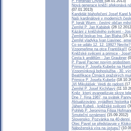
P. Ferdinad Chýlek
(08.01.2013)
Nová generace kněží překonává ná
(07.01.2013)
Kandidát blahořečení Josef Karel 
Naši kardinálové v moderních čes
P. Ignát Wurm - čestný občan měs
Zemřel P. Jan Kabátek
(28.12.2012
Kázání z kněžského svěcení - Jo
Zemřel biskup Ing. Jan Blaha
(15.
Zemřel vladyka Ivan Ljavinec, eme
Co se událo 12. 12. 1992? Neví
Vzpomeňme na otce Františka!!!
(2
Kněžské svěcení a primice - Jose
Cesta k andělům - Jan Graubner
(0
P. Pavel Pacner novým proboštem
Primice P. Josefa Kubeše na Humb
Vzpomínková bohoslužba - 30. výr
Beatifikace Čtrnácti pražských muč
Primice P. Josefa Kubeše
(18.10.2
Jiří Mikulášek: Vejdi do radosti
(17
Zemřel P. Josef Krchňavý
(11.10.2
Kněz, který evangelizuje skrze t
Dne 7. října 1987, na svátek Panny
Aktualizováno, vyjádření historika
(
Jáhen Kubeš - kněžské svěcení
(3
Pohřeb P. Jeronýma Filipa Hofman
Smuteční oznámení
(15.09.2012)
Slovensko: Pozvánka na 40-denní 
Otec Pavel se představuje v Kloko
Náboženská víra na ústupu?
(10.0