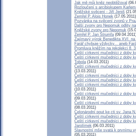
Jak mě můj kněz neobtěžoval
(06.
Rozloučení s arcibiskupem Karl
Kněžské svěcení - Jiří Jeniš
(21.0
Zemřel P. Alois Honek
(17.05.2011)
Pozvánka na svěcení zvonů v Pra
Další zvony pro Nepomuk odlity na
Kněžské zvony pro Nepomuk
(15.0
Zemřel P. Jan Štrumfa
(09.04.2011
Zajímavý výrok Benedikta XVI. na
Farář chybuje vždycky... aneb F
Promluva kněžím na rekolekci 8. 3
Čeští církevní mučedníci z doby k
Čeští církevní mučedníci z doby k
Tobola
(14.03.2011)
Čeští církevní mučedníci z doby ko
(13.03.2011)
Čeští církevní mučedníci z doby ko
Čeští církevní mučedníci z doby k
Čeští církevní mučedníci z doby k
(10.03.2011)
Čeští církevní mučedníci z doby ko
(09.03.2011)
Čeští církevní mučedníci z doby ko
(08.03.2011)
Celonárodní pout ke cti sv. Jana 
Čeští církevní mučedníci z doby ko
Čeští církevní mučedníci z doby k
Jarolímek
(06.03.2011)
Slavnostní mše svatá k prvnímu vý
(05.03.2011)