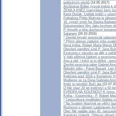
politických vězňů
(14.05.2017)
Arcibiskup Bober vyzval kněze k d
ŽENA A KNĚZ (zamyšlení ženy ž
Karol Dučák: Celibát kněží v učen
Fotbalista Philip Mulryne je jáhn
16. výročí smrti fra Slavka Barbar
Dokumentární film Jako bychom dn
P. Amorth a jeho duchovní testamen
Satanem
(24.10.2016)
* Zemřel bývalý provinciál salesi
* Přímý přenos zádušní mše svaté
Nová kniha: Robert Maria Maye
Otevření pamětní síně P. Jana Bul
Exorcista v zácviku se dělí o záž
V Itálii přibývá žádostí o exorcism
Ano a rád, i když je to těžké - po
Zemřel exorcista páter Gabriel Amo
Řeholní sliby - Pavel Baxant, Leo 
Otevření pamětní síně P. Jana Bul
Kněžská pouť 2016 v Kostelním Vy
Modleme se za Dona Gabriela Amo
Kněz je největší Boží dar
(22.07.2
O.Nik slaví 20 let kněžství a 50 let
EVROPA NA KOLENOU? K čemu kul
Kniha - Vzpomínka - P. Robert Ma
* Celosvětová modlitební štafeta z
* Na Svatém Hostýně se věřící bu
Rozhovor s jáhnem Ladislavem K
Otec Nik nadále slaví 45. narozeni
Katolický týdeník: Otřesný případ z