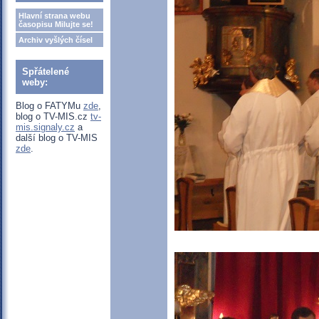
Hlavní strana webu
časopisu Milujte se!
Archiv vyšlých čísel
Spřátelené
weby:
Blog o FATYMu
zde
,
blog o TV-MIS.cz
tv-
mis.signaly.cz
a
další blog o TV-MIS
zde
.