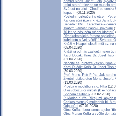
Zemřel Mons. Josef Fiala, bývalý f
Irská státní televize se musela o
Svátost na ulici - Chodí po centru 
kapucín
(09.11.2020)
Poslední rozloučení s otcem Petr
Kanonizační řízení kněží Jana Bul
Benedikt XVI.: Katecheze – generá
svatým věrnost Pánovu povolání
(
70 let po násilném rušení klášterů
(
Římskokatolická farnost společně s
kabrioletu s Nejsvětější Svátostí O
Kněží v Neapoli slouží mši sv. na s
(05.04.2020)
Kněží si od nás zaslouží nejen úctu
Karol Dučák: Kněz Dr. Jozef Tiso n
(01.04.2020)
Nebojte se, protože všichni jsme 
Karol Dučák: Kněz Dr. Jozef Tiso n
(30.03.2020)
Prof. Mons. Petr Piťha: Jak se ch
Životní jubilea otce Mons. Josefa F
(13.03.2020)
Prosba o modlitbu za o. Nika
(12.0
O osvobozující milosti (k exhortac
Sbohem celibátu?
(03.02.2020)
P. Marian Kuffa: Říkají mi, abych ne
Československý mučedník bl. Met
Odpusť si
(07.01.2020)
Otec Kuffa, liberalismus a jeho "tří
Otec Marian Kuffa a světlo do naš