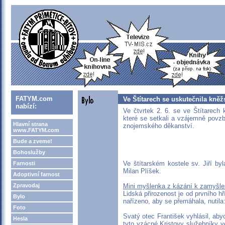
FATYM.com
Ve Štítarech se uskutečnila kněž
nabízí:
Ve čtvrtek 2. 6. se ve Štítarech 
které se setkali a vzájemně povzb
Hlavní strana
znojemského děkanství.
www.FATYM.com
Bude a zveme!
Bohoslužby
Ve štítarském kostele sv. Jiří b
Farnosti
Milan Plíšek.
Adoptivní farnost
Zpravodaj
Mini myšlenka z kázání k zamyšle
Lidská přirozenost je od prvního h
Bylo
nařízeno, aby se přemáhala, nutila:
Foto
Svatý otec František vyhlásil, ab
Hesla
tyto vzácné Kristovy služebníky 