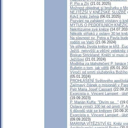
P. Pio a Zlý
(21.01.2025)
Možnost objednat si brožurku o Mo
NEJTĚŽŠÍ V KNĚŽSKÉ SLUŽBĚ
Když kněz žehná
(06.01.2025)
Pozvání na zahájení výstavy o kně
MÝTUS O PEDOFILNÍCH KNĚŽÍCH -
Nekritizujme své kněze
(14.07.202
Několik střípků z oslavy 30 let kn
Na slavnost sv. Petra a Pavla bud
rodišti ve Valči
(21.06.2024)
Ve středu života kněze je kříž, Eu
Ježíš, nejvyšší a věčný velekněz 
Biskup Strickland: Kněží si musí os
Ježíšovi
(21.01.2024)
Modlitba za blahořečení P. Ignáce
Bulletin o tom, jak věřili
(05.01.202
Výročí od smrti služebníka Božíh
(05.01.2024)
PROHLÁŠENÍ Světového apoštolá
Zajímavý článek o misionáři v Par
Petr Maria Josef Cassant
(22.09.2
Exorcista o. Vincent Lampert - úloh
(19.09.2023)
P. Marián Kuffa: "Divím se..."
(19.0
Oslava výročí 100 let od úmrtí P. A
6 důvodů stát se knězem
(10.09.2
Exorcista o. Vincent Lampert - úloh
(09.09.2023)
MARIINA VÍTĚZSTVÍ 61: Kněz vyprá
Arcibiskupský seminář Praha
(20.0