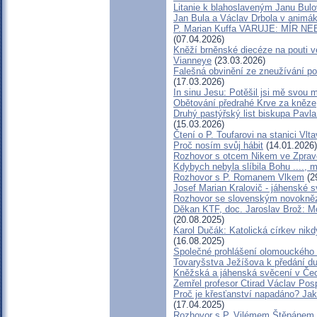
Litanie k blahoslaveným Janu Bulo
Jan Bula a Václav Drbola v animá
P. Marian Kuffa VARUJE: MÍR NEB
(07.04.2026)
Kněží brněnské diecéze na pouti v
Vianneye
(23.03.2026)
Falešná obvinění ze zneužívání po
(17.03.2026)
In sinu Jesu: Potěšil jsi mě svo
Obětování předrahé Krve za kněze
Druhý pastýřský list biskupa Pavla
(15.03.2026)
Čtení o P. Toufarovi na stanici Vlt
Proč nosím svůj hábit
(14.01.2026)
Rozhovor s otcem Nikem ve Zprav
Kdybych nebyla slíbila Bohu ...., 
Rozhovor s P. Romanem Vlkem
(2
Josef Marian Kralovič - jáhenské 
Rozhovor se slovenským novokn
Děkan KTF, doc. Jaroslav Brož: Mo
(20.08.2025)
Karol Dučák: Katolická církev nikd
(16.08.2025)
Společné prohlášení olomouckého 
Tovaryšstva Ježíšova k předání d
Kněžská a jáhenská svěcení v Če
Zemřel profesor Ctirad Václav Posp
Proč je křesťanství napadáno? Jak
(17.04.2025)
Rozhovor s P. Vilémem Štěpánem