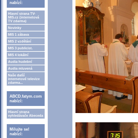
nabízí:
Hlavní strana TV-
MIS.cz (internetová
TV zdarma)
Novinky
MIS 1 zábava
MIS 2 vzdělání
MIS 3 publicist.
MIS 4 lokální
Audia hudební
Audia mluvená
Naše další
internetové televize
zdarma...
ABCD.fatym.com
nabízí:
Hlavní strana
vyhledávače Abeceda
Milujte se!
nabízí: