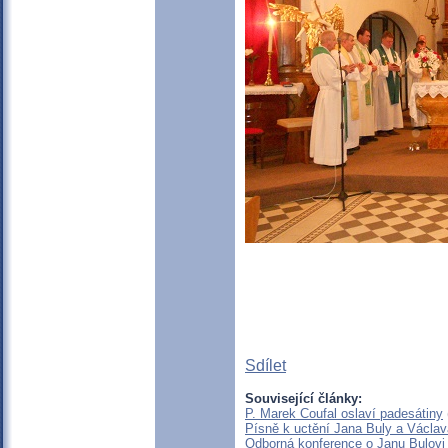
Sdílet
Související články:
P. Marek Coufal oslaví padesátiny
Písně k uctění Jana Buly a Václav
Odborná konference o Janu Bulovi 