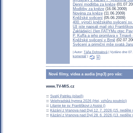
Denní modlitba za kněze
(01.07.20
Modlitby za kněze
(16.06.2009)
Novéna za kněze
(11.06.2009)
Kněžské svěcení
(05.06.2009)
400. výročí kněžského svěcení sv
Už jste napsali mail otci Františko
Zakládající člen FATYMu otec Pave
P. Kuffa a jeho promluva v Trnavě -
Kněžské svěcení v Brně
(02.07.20
Svěcení a primiční mše svatá Ja
| Autor:
Táňa Dohnalová
| Vydáno dne 07. 
komentář
|
Nové filmy, videa a audia (mp3) pro vás:
www.TV-MIS.cz
::
Svatý Patriku (píseň)
::
Velehradská hymna 2026 (Hej, vzhůru poutníci)
::
Litanie ke sv. Františkovi z Assisi ()
::
Kázání z Vranova nad Dyjí 12. 7. 2026 (15. neděle 
::
Kázání z Vranova nad Dyjí 28. 6. 2026 (13. neděle 