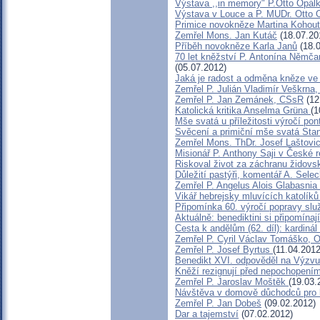
Výstava ,,in memory" P.Otto Opál
Výstava v Louce a P. MUDr. Otto 
Primice novokněze Martina Kohou
Zemřel Mons. Jan Kutáč
(18.07.20
Příběh novokněze Karla Janů
(18.0
70 let kněžství P. Antonína Němčan
(05.07.2012)
Jaká je radost a odměna kněze ve 
Zemřel P. Julián Vladimír Veškrna
Zemřel P. Jan Zemánek, CSsR
(12
Katolická kritika Anselma Grüna
(1
Mše svatá u příležitosti výročí po
Svěcení a primiční mše svatá Stan
Zemřel Mons. ThDr. Josef Laštovi
Misionář P. Anthony Saji v České r
Riskoval život za záchranu židovs
Důležití pastýři, komentář A. Sele
Zemřel P. Angelus Alois Glabasni
Vikář hebrejsky mluvících katolíků
Připomínka 60. výročí popravy slu
Aktuálně: benediktini si připomínaj
Cesta k andělům (62. díl): kardinál
Zemřel P. Cyril Václav Tomáško,
Zemřel P. Josef Byrtus
(11.04.2012
Benedikt XVI. odpověděl na Výzvu
Kněží rezignují před nepochopení
Zemřel P. Jaroslav Moštěk
(19.03.
Návštěva v domově důchodců pro
Zemřel P. Jan Dobeš
(09.02.2012)
Dar a tajemství
(07.02.2012)