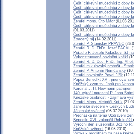
Čeští církevní mučedníci z doby k
Čeští církevní mučedníci z doby k
Čeští církevní mučedníci z doby ko
Čeští církevní mučedníci z doby k
Zemřel mons. Oto Mádr
(01.03.201
Čeští církevní mučedníci z doby ko
(01.03.2011)
Čeští církevní mučedníci z doby 
Ztracený ráj
(14.02.2011)
Zemřel P. Stanislav PRAVEC
(26.0
Zemřel R. D. ThDr. Josef PACAL
(
Pořad o P. Josefu Koláčkovi SJ n
Vykonstruovaná obvinění kněží
(10
Zemřel R. D. Doc. PhDr. Ing. Mil
Zemřel mikulovský probošt - Stani
Zemřel P. Antonín Němčanský
(10.
Zemřel novokněz Pavel Jiřík
(12.1
Papež Benedikt XVI. jmenoval sv
Kněžský zvon sv. Janů pro Nepo
Kardinál J. H. Newmann patronem 
140. výročí narození P. Jana Šrám
Kněžské osobnosti - zajímavá výs
Zemřel Mons. Metoděj Kotík
(21.07
Jáhenské svěcení v Českých Budě
Jáhenské svěcení
(05.07.2010)
Přednáška na téma Uzdravení žen p
Benedikt XVI. zakončil Rok kněží
Výroční den služebníka Božího R.
Kněžské svěcení
(16.05.2010)
Výzva k modlitbám za naše kněze