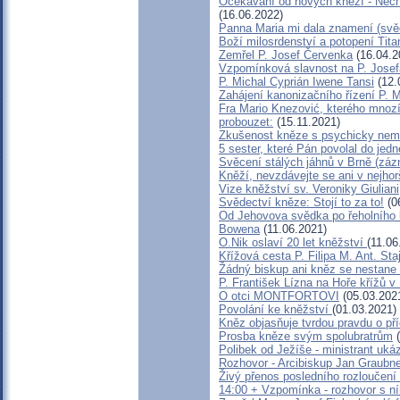
Očekávání od nových kněží - Nech
(16.06.2022)
Panna Maria mi dala znamení (svě
Boží milosrdenství a potopení Tita
Zemřel P. Josef Červenka
(16.04.2
Vzpomínková slavnost na P. Jose
P. Michal Cyprián Iwene Tansi
(12.
Zahájení kanonizačního řízení P. M
Fra Mario Knezović, kterého mnoz
probouzet:
(15.11.2021)
Zkušenost kněze s psychicky nem
5 sester, které Pán povolal do jedn
Svěcení stálých jáhnů v Brně (zá
Kněží, nevzdávejte se ani v nejhor
Vize kněžství sv. Veroniky Giuliani
Svědectví kněze: Stojí to za to!
(0
Od Jehovova svědka po řeholního k
Bowena
(11.06.2021)
O.Nik oslaví 20 let kněžství
(11.06
Křížová cesta P. Filipa M. Ant. Sta
Žádný biskup ani kněz se nestane
P. František Lízna na Hoře křížů v 
O otci MONTFORTOVI
(05.03.202
Povolání ke kněžství
(01.03.2021)
Kněz objasňuje tvrdou pravdu o př
Prosba kněze svým spolubratrům
(
Polibek od Ježíše - ministrant uká
Rozhovor - Arcibiskup Jan Graubne
Živý přenos posledního rozloučení 
14:00 + Vzpomínka - rozhovor s n