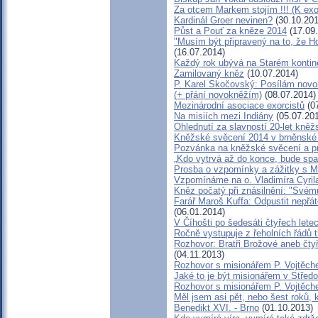
Za otcem Markem stojím !!! (K exo
Kardinál Groer nevinen?
(30.10.201
Půst a Pouť za kněze 2014
(17.09
"Musím být připravený na to, že H
(16.07.2014)
Každý rok ubývá na Starém kontine
Zamilovaný kněz
(10.07.2014)
P. Karel Skočovský: Posílám nov
(+ přání novokněžím)
(08.07.2014)
Mezinárodní asociace exorcistů
(07
Na misiích mezi Indiány
(05.07.20
Ohlednutí za slavností 20-let kněž
Kněžské svěcení 2014 v brněnské d
Pozvánka na kněžské svěcení a pr
„Kdo vytrvá až do konce, bude spa
Prosba o vzpomínky a zážitky s 
Vzpomínáme na o. Vladimíra Cyril
Kněz počatý při znásilnění: "Svému
Farář Maroš Kuffa: Odpustit nepřát
(06.01.2014)
V Číhošti po šedesáti čtyřech let
Ročně vystupuje z řeholních řádů tř
Rozhovor: Bratři Brožové aneb čty
(04.11.2013)
Rozhovor s misionářem P. Vojtěch
Jaké to je být misionářem v Středo
Rozhovor s misionářem P. Vojtěch
Měl jsem asi pět, nebo šest roků, k
Benedikt XVI. - Brno
(01.10.2013)