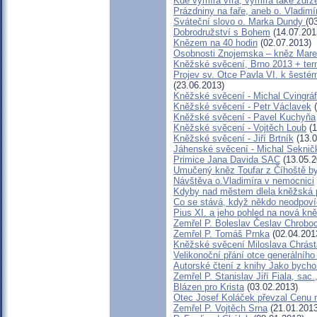
Kde vymírá víra, vymírá také zdrže
Prázdniny na faře, aneb o. Vladimí
Sváteční slovo o. Marka Dundy
(0
Dobrodružství s Bohem
(14.07.201
Knězem na 40 hodin
(02.07.2013)
Osobnosti Znojemska – kněz Mar
Kněžské svěcení, Brno 2013 + ter
Projev sv. Otce Pavla VI. k šest
(23.06.2013)
Kněžské svěcení - Michal Cvingráf
Kněžské svěcení - Petr Václavek
(
Kněžské svěcení - Pavel Kuchyňa
Kněžské svěcení - Vojtěch Loub
(1
Kněžské svěcení - Jiří Brtník
(13.0
Jáhenské svěcení - Michal Seknič
Primice Jana Davida SAC
(13.05.2
Umučený kněz Toufar z Číhoště by
Návštěva o.Vladimíra v nemocnici
Kdyby nad městem dlela kněžská p
Co se stává, když někdo neodpoví
Pius XI. a jeho pohled na nová kn
Zemřel P. Boleslav Česlav Chrob
Zemřel P. Tomáš Prnka
(02.04.201
Kněžské svěcení Miloslava Chrást
Velikonoční přání otce generálního
Autorské čtení z knihy Jako bych
Zemřel P. Stanislav Jiří Fiala, sac
Blázen pro Krista
(03.02.2013)
Otec Josef Koláček převzal Cenu 
Zemřel P. Vojtěch Srna
(21.01.2013