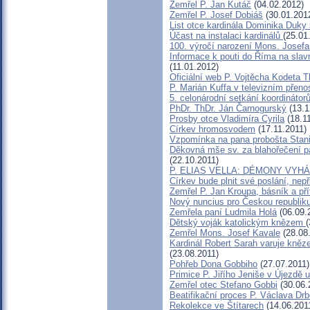
Zemřel P. Jan Kutáč
(04.02.2012)
Zemřel P. Josef Dobiáš
(30.01.201
List otce kardinála Dominika Duk
Účast na instalaci kardinálů
(25.01
100. výročí narození Mons. Josefa
Informace k pouti do Říma na sla
(11.01.2012)
Oficiální web P. Vojtěcha Kodeta 
P. Marián Kuffa v televizním přeno
5. celonárodní setkání koordinátor
PhDr. ThDr. Ján Čarnogurský
(13.1
Prosby otce Vladimíra Cyrila
(18.11
Církev hromosvodem
(17.11.2011)
Vzpomínka na pana probošta Stani
Děkovná mše sv. za blahořečení pa
(22.10.2011)
P. ELIAS VELLA: DÉMONY VYH
Církev bude plnit své poslání, nep
Zemřel P. Jan Kroupa, básník a pří
Nový nuncius pro Českou republik
Zemřela paní Ludmila Holá
(06.09.
Dětský voják katolickým knězem
(
Zemřel Mons. Josef Kavale
(28.08
Kardinál Robert Sarah varuje kněze
(23.08.2011)
Pohřeb Dona Gobbiho
(27.07.2011)
Primice P. Jiřího Jeniše v Újezdě 
Zemřel otec Stefano Gobbi
(30.06.
Beatifikační proces P. Václava Dr
Rekolekce ve Štítarech
(14.06.201