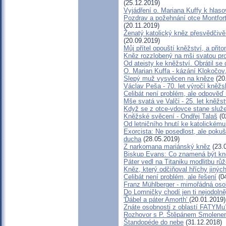
(25.12.2019)
Vyjádření o. Mariana Kuffy k hlas
Pozdrav a požehnání otce Montfort
(20.11.2019)
Ženatý katolický kněz přesvědčivě 
(20.09.2019)
Můj přítel opouští kněžství, a při
Kněz rozzlobený na mši svatou pro
Od ateisty ke kněžství. Obrátil se 
O. Marian Kuffa - kázání Klokočov
Slepý muž vysvěcen na kněze
(20
Václav Peša - 70. let výročí kně
Celibát není problém, ale odpověď
Mše svatá ve Valči - 25. let kněžs
Když se z otce-vdovce stane služe
Kněžské svěcení - Ondřej Talaš
(0
Od letničního hnutí ke katolickému
Exorcista: Ne posedlost, ale poku
ducha
(28.05.2019)
Z narkomana mariánský kněz
(23.
Biskup Evans: Co znamená být k
Páter vedl na Titaniku modlitbu rů
Kněz, který odčiňoval hříchy jinýc
Celibát není problém, ale řešení
(04
Franz Mühlberger - mimořádná osob
Do Lomničky chodí jen ti nejodolně
'Ďábel a páter Amorth'
(20.01.2019)
Znáte osobnosti z oblastí FATYMu
Rozhovor s P. Štěpánem Smolenem
Štandopéde do nebe
(31.12.2018)