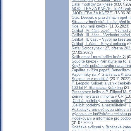
Další modlitby za kněze
(03.07.20
MODLITBA ZA KNĚZE - kněží velmi
„MODLITBA ZA KNĚZE“
(18.06.20
Otec Deepak o prázdninách opět 
Situace v brněnské diecézi před 
Kde jsou moji kněží?
(11.05.2023)
Celibát, IV. část, závěr – Východ 
Celibát, III. část – Východní obřad 
Celibát, II. část – Vývoj na křes
Celibát, I. část – Smysl celibátu
(0
Rafał Soroczyński: 27. března 2
(27.03.2023)
Kolik emocí musí sdílet kněz ?!
(0
Soudíte kněze? Pamatujte na to, 
Když opět potkáte svého pana fará
Zapálíte svíčku papeži Benediktov
Vzpomínky na P. Stanislava Krátk
Spojme se v modlitbě
(23.11.2022)
P. Leopold Kolísek a vznik českého
100 let P. Stanislava Krátkého
(21.
Prezentace knihy o P. Filipovi M. S
Zemřel nejstarší minorita v ČR
(13.
„Celibát potřebný a nezrušitelný!“ 2
„Celibát potřebný a nezrušitelný!“ 1
Požadavky pro světovou církev a D
Výchova ke kněžskému celibátu po
Poděkování a informace pro podpo
(01.07.2022)
Kněžské svěcení v Brněnské katedr