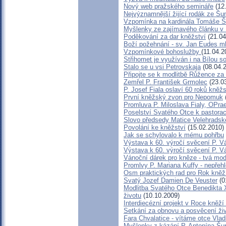
Nový web pražského semináře
(12
Nejvýznamnější žijící rodák ze Š
Vzpomínka na kardinála Tomáše Šp
Myšlenky ze zajímavého článku v 
Poděkování za dar kněžství
(21.04
Boží požehnání - sv. Jan Eudes ml
Vzpomínkové bohoslužby
(11.04.2
Střihomet je využíván i na Bílou s
Stalo se u vsi Petrovskaja
(08.04.
Připojte se k modlitbě Růžence za
Zemřel P. František Grmolec
(23.0
P. Josef Fiala oslaví 60 roků kněžs
První kněžský zvon pro Nepomuk
Promluva P. Miloslava Fialy, OPra
Poselství Svatého Otce k pastorac
Slovo předsedy Matice Velehradsk
Povolání ke kněžství
(15.02.2010)
Jak se schylovalo k mému pohřbu
Výstava k 60. výročí svěcení P. V
Výstava k 60. výročí svěcení P. V
Vánoční dárek pro kněze - tvá mod
Promlvy P. Mariana Kuffy - nepřeh
Osm praktických rad pro Rok kněž
Svatý Jozef Damien De Veuster
(0
Modlitba Svatého Otce Benedikta 
životu
(10.10.2009)
Interdiecézní projekt v Roce kněž
Setkání za obnovu a posvěcení živ
Fara Chvalatice - vítáme otce Vlad
Myšlenky z kázání P. Antonína Šu