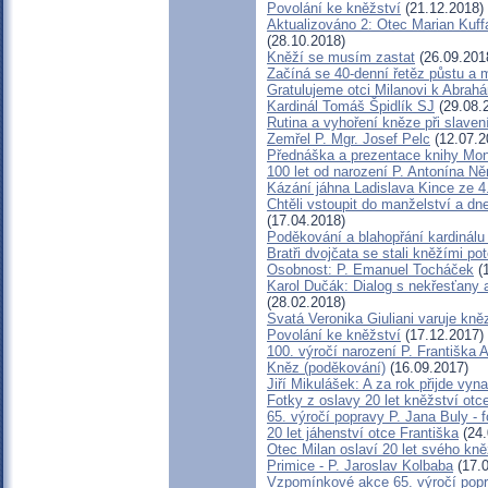
Povolání ke kněžství
(21.12.2018)
Aktualizováno 2: Otec Marian Kuff
(28.10.2018)
Kněží se musím zastat
(26.09.201
Začíná se 40-denní řetěz půstu a 
Gratulujeme otci Milanovi k Abra
Kardinál Tomáš Špidlík SJ
(29.08.
Rutina a vyhoření kněze při slavení 
Zemřel P. Mgr. Josef Pelc
(12.07.2
Přednáška a prezentace knihy Mons
100 let od narození P. Antonína 
Kázání jáhna Ladislava Kince ze 4
Chtěli vstoupit do manželství a dne
(17.04.2018)
Poděkování a blahopřání kardinál
Bratři dvojčata se stali kněžími pot
Osobnost: P. Emanuel Tocháček
(1
Karol Dučák: Dialog s nekřesťany 
(28.02.2018)
Svatá Veronika Giuliani varuje kn
Povolání ke kněžství
(17.12.2017)
100. výročí narození P. Františka
Kněz (poděkování)
(16.09.2017)
Jiří Mikulášek: A za rok přijde vyna
Fotky z oslavy 20 let kněžství otc
65. výročí popravy P. Jana Buly -
20 let jáhenství otce Františka
(24.
Otec Milan oslaví 20 let svého kně
Primice - P. Jaroslav Kolbaba
(17.0
Vzpomínkové akce 65. výročí popr