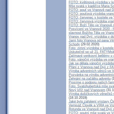
FOTO: květinová výzdoba v ko
Mše svatá v kapličce Maria S
FOTO: pouť ve Vranově nad D
FOTO: pouťová výzdoba vran
FOTO: červenec v kostele ve
FOTO: červnová výzdoba vra
FOTO: Boží Tělo ve Vranově n
Posvícení ve Vranově 2020 - f
slavnost Božího Těla ve Vran
Vranov nad Dyjí: výzdoba v d
Jarní foto Vranova od pana Vě
Schody
(29.02.2020)
Foto: zimní výzdoba v kostele
Uskutečnil se už 21. FATYMsk
Zajímavé venkovní betlémy v n
Foto: vánoční výzdoba ve vra
Jak se dělala vánoční výzdob
Přání z Vranova nad Dyjí z 
Výroba adventních věnců ve V
Pozvánka na výrobu adventníc
Žehnání na začátku adventu
(1
Prosíme o podporu našich farn
Foto: Svatohubertská mše sva
Nový kříž nad Vranovem
(31.1
Výroba dušičkových věnečků v
(18.10.2019)
Jaké bylo zahájení výstavy Č
Vernisáž Člověk a VÍRA ve Vr
Rotunda ve Vranově nad Dyjí o
FOTO: poutní mše svatá ve V