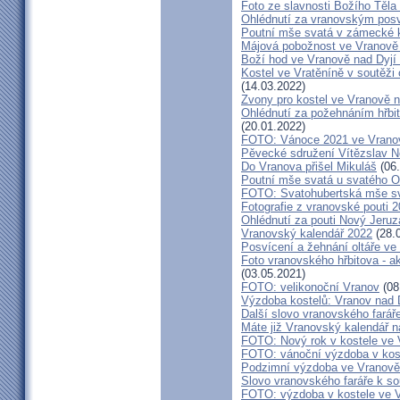
Foto ze slavnosti Božího Těla
Ohlédnutí za vranovským pos
Poutní mše svatá v zámecké k
Májová pobožnost ve Vranově 
Boží hod ve Vranově nad Dyjí
Kostel ve Vratěníně v soutěž
(14.03.2022)
Zvony pro kostel ve Vranově n
Ohlédnutí za požehnáním hřbit
(20.01.2022)
FOTO: Vánoce 2021 ve Vranov
Pěvecké sdružení Vítězslav N
Do Vranova přišel Mikuláš
(06.
Poutní mše svatá u svatého O
FOTO: Svatohubertská mše s
Fotografie z vranovské pouti 
Ohlédnutí za pouti Nový Jeruz
Vranovský kalendář 2022
(28.
Posvícení a žehnání oltáře ve
Foto vranovského hřbitova - a
(03.05.2021)
FOTO: velikonoční Vranov
(08
Výzdoba kostelů: Vranov nad 
Další slovo vranovského farář
Máte již Vranovský kalendář na
FOTO: Nový rok v kostele ve 
FOTO: vánoční výzdoba v kost
Podzimní výzdoba ve Vranově
Slovo vranovského faráře k 
FOTO: výzdoba v kostele ve V