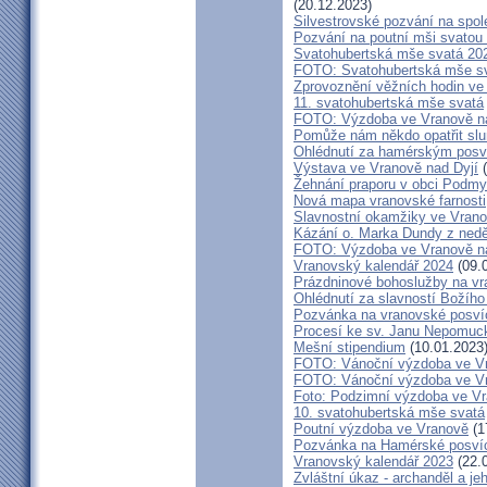
(20.12.2023)
Silvestrovské pozvání na spo
Pozvání na poutní mši svatou 
Svatohubertská mše svatá 202
FOTO: Svatohubertská mše s
Zprovoznění věžních hodin ve
11. svatohubertská mše svatá
FOTO: Výzdoba ve Vranově na
Pomůže nám někdo opatřit sl
Ohlédnutí za hamérským posv
Výstava ve Vranově nad Dyjí
(
Žehnání praporu v obci Podm
Nová mapa vranovské farnosti
Slavnostní okamžiky ve Vrano
Kázání o. Marka Dundy z nedě
FOTO: Výzdoba ve Vranově na
Vranovský kalendář 2024
(09.
Prázdninové bohoslužby na vr
Ohlédnutí za slavností Božího
Pozvánka na vranovské posví
Procesí ke sv. Janu Nepomu
Mešní stipendium
(10.01.2023
FOTO: Vánoční výzdoba ve Vra
FOTO: Vánoční výzdoba ve Vr
Foto: Podzimní výzdoba ve V
10. svatohubertská mše svatá
Poutní výzdoba ve Vranově
(1
Pozvánka na Hamérské posví
Vranovský kalendář 2023
(22.
Zvláštní úkaz - archanděl a j