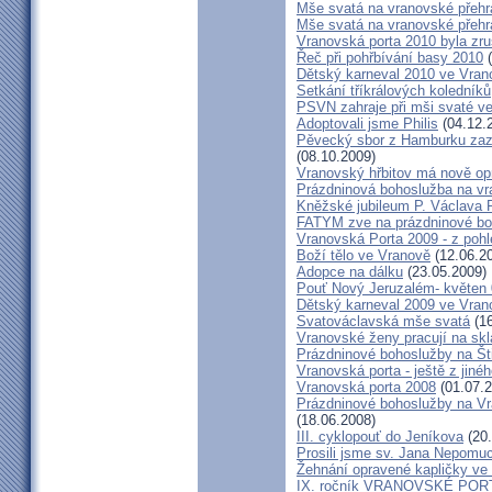
Mše svatá na vranovské přehra
Mše svatá na vranovské přehra
Vranovská porta 2010 byla zr
Řeč při pohřbívání basy 2010
(
Dětský karneval 2010 ve Vran
Setkání tříkrálových koledníků
PSVN zahraje při mši svaté v
Adoptovali jsme Philis
(04.12.
Pěvecký sbor z Hamburku zazp
(08.10.2009)
Vranovský hřbitov má nově op
Prázdninová bohoslužba na vr
Kněžské jubileum P. Václava 
FATYM zve na prázdninové bo
Vranovská Porta 2009 - z poh
Boží tělo ve Vranově
(12.06.2
Adopce na dálku
(23.05.2009)
Pouť Nový Jeruzalém- květen
Dětský karneval 2009 ve Vran
Svatováclavská mše svatá
(16
Vranovské ženy pracují na skl
Prázdninové bohoslužby na Št
Vranovská porta - ještě z jiné
Vranovská porta 2008
(01.07.2
Prázdninové bohoslužby na Vr
(18.06.2008)
III. cyklopouť do Jeníkova
(20.
Prosili jsme sv. Jana Nepomu
Žehnání opravené kapličky ve
IX. ročník VRANOVSKÉ POR