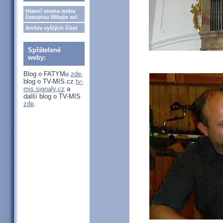
Hlavní strana webu
časopisu Milujte se!
Archiv vyšlých čísel
Spřátelené
weby:
Blog o FATYMu
zde
,
blog o TV-MIS.cz
tv-
mis.signaly.cz
a
další blog o TV-MIS
zde
.