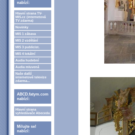
nabízí:
Hlavní strana TV-
MIS.cz (internetová
TV zdarma)
Novinky
MIS 1 zábava
MIS 2 vzdělání
MIS 3 publicist.
MIS 4 lokální
Audia hudební
Audia mluvená
Naše další
internetové televize
zdarma...
ABCD.fatym.com
nabízí:
Hlavní strana
vyhledávače Abeceda
Milujte se!
nabízí: