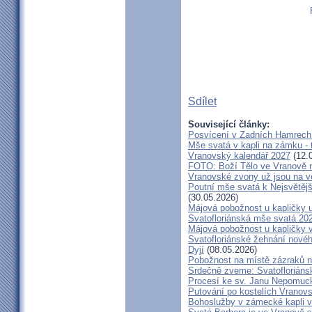
Sdílet
Související články:
Posvícení v Zadních Hamrech
Mše svatá v kapli na zámku - t
Vranovský kalendář 2027
(12.
FOTO: Boží Tělo ve Vranově n
Vranovské zvony už jsou na v
Poutní mše svatá k Nejsvětějš
(30.05.2026)
Májová pobožnost u kapličky
Svatofloriánská mše svatá 20
Májová pobožnost u kapličky 
Svatofloriánské žehnání nové
Dyjí
(08.05.2026)
Pobožnost na místě zázraků 
Srdečně zveme: Svatofloriáns
Procesí ke sv. Janu Nepomu
Putování po kostelích Vranov
Bohoslužby v zámecké kapli v