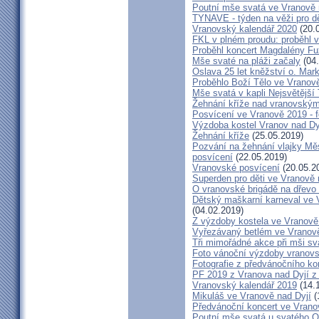
Poutní mše svatá ve Vranově 
TYNAVE - týden na věži pro dě
Vranovský kalendář 2020
(20.
FKL v plném proudu: proběhl v
Proběhl koncert Magdalény F
Mše svaté na pláži začaly
(04.
Oslava 25 let kněžství o. Mar
Proběhlo Boží Tělo ve Vranov
Mše svatá v kapli Nejsvětější
Žehnání kříže nad vranovský
Posvícení ve Vranově 2019 - f
Výzdoba kostel Vranov nad Dy
Žehnání kříže
(25.05.2019)
Pozvání na žehnání vlajky Mě
posvícení
(22.05.2019)
Vranovské posvícení
(20.05.2
Superden pro děti ve Vranově 
O vranovské brigádě na dřevo 
Dětský maškarní karneval ve V
(04.02.2019)
Z výzdoby kostela ve Vranově 
Vyřezávaný betlém ve Vranově
Tři mimořádné akce při mši sva
Foto vánoční výzdoby vranovs
Fotografie z předvánočního ko
PF 2019 z Vranova nad Dyjí 
Vranovský kalendář 2019
(14.
Mikuláš ve Vranově nad Dyjí
(
Předvánoční koncert ve Vrano
Poutní mše svatá u svatého O