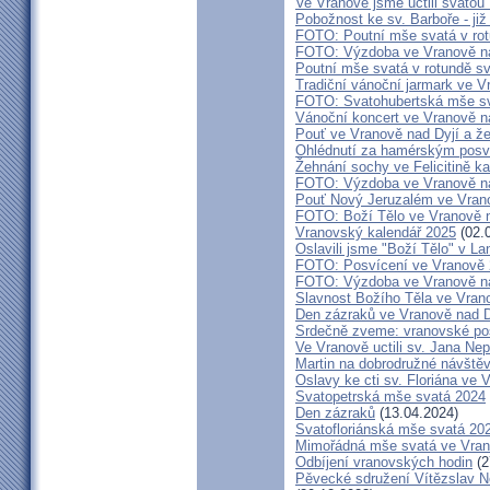
Ve Vranově jsme uctili svatou
Pobožnost ke sv. Barboře - již 
FOTO: Poutní mše svatá v rot
FOTO: Výzdoba ve Vranově na
Poutní mše svatá v rotundě sv
Tradiční vánoční jarmark ve V
FOTO: Svatohubertská mše s
Vánoční koncert ve Vranově n
Pouť ve Vranově nad Dyjí a ž
Ohlédnutí za hamérským posv
Žehnání sochy ve Felicitině ka
FOTO: Výzdoba ve Vranově na
Pouť Nový Jeruzalém ve Vrano
FOTO: Boží Tělo ve Vranově n
Vranovský kalendář 2025
(02.
Oslavili jsme "Boží Tělo" v L
FOTO: Posvícení ve Vranově
FOTO: Výzdoba ve Vranově na
Slavnost Božího Těla ve Vran
Den zázraků ve Vranově nad D
Srdečně zveme: vranovské po
Ve Vranově uctili sv. Jana N
Martin na dobrodružné návště
Oslavy ke cti sv. Floriána ve 
Svatopetrská mše svatá 2024
Den zázraků
(13.04.2024)
Svatofloriánská mše svatá 20
Mimořádná mše svatá ve Vran
Odbíjení vranovských hodin
(2
Pěvecké sdružení Vítězslav N