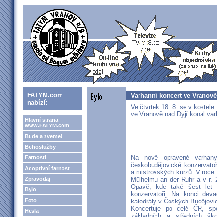
FATYM.com
Varhanní koncert ve Vranově
nabízí:
Ve čtvrtek 18. 8. se v kostel
ve Vranově nad Dyjí konal var
Hlavní strana
www.FATYM.com
Bude a zveme!
Bohoslužby
Na nově opravené varhan
Farnosti
českobudějovické konzervatoř
Adoptivní farnost
a mistrovských kurzů. V roce 
Zpravodaj
Mülhelmu an der Ruhr a v r. 
Opavě, kde také šest let v
Bylo
konzervatoři. Na konci deva
Foto
katedrály v Českých Budějovic
Koncertuje po celé ČR, spe
Hesla
základních a středních ško