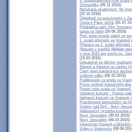
5. svatohubertská mše svatá 
Ochranitlky
(05.11.2016)
Nečekaná skutečnost: Ve Vran
(20.10.2016)
Ohlédnutí za posvícením v Z
Cesta k Pánu Ježíši
(01.07.20
Přednáška paní Věry Sosnarové
gulag na Sibiři
(26.06.2016)
Proč jsme museli odejít ze s
1. svaté přijímání ve Vranově
(
Příprava na 1. svaté přijímání
Hlasujte v soutěži Nejlépe op
v roce 2015 pro sochu sv. Ja
(15.03.2016)
Uskutečnil se dětský maškarn
Advent a Vánoce na zámku Vr
Čtení jmen katolických duchov
světové války
(09.10.2015)
Poděkování za úrodu ve Vrano
Pozor změna! Adoračního dne 
Poutní mše svatá ve Vranově 
Varhanní koncert - Vranov nad
Varhanní koncert ve Vranově n
Prázdninové bohoslužby na V
Vranov nad Dyjí - Nový Jeruz
Velikonoční výzdoba kostela v
Nový Jeruzalém
(30.03.2015)
Nový Jeruzalém
(06.03.2015)
Víkend na Vranově a blízkém o
Video o Vranovsku
(08.09.201