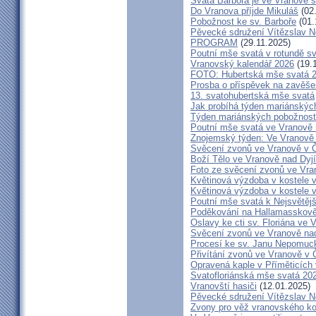
Svatá Barbora je ve Vranově s
Do Vranova příjde Mikuláš
(02
Pobožnost ke sv. Barboře
(01.
Pěvecké sdružení Vítězslav 
PROGRAM
(29.11.2025)
Poutní mše svatá v rotundě s
Vranovský kalendář 2026
(19.
FOTO: Hubertská mše svatá 
Prosba o příspěvek na zavěše
13. svatohubertská mše svatá
Jak probíhá týden mariánských
Týden mariánských pobožností
Poutní mše svatá ve Vranově 
Znojemský týden: Ve Vranově z
Svěcení zvonů ve Vranově v Č
Boží Tělo ve Vranově nad Dyjí
Foto ze svěcení zvonů ve Vra
Květinová výzdoba v kostele 
Květinová výzdoba v kostele 
Poutní mše svatá k Nejsvětějš
Poděkování na Hallamasskově
Oslavy ke cti sv. Floriána ve 
Svěcení zvonů ve Vranově nad
Procesí ke sv. Janu Nepomu
Přivítání zvonů ve Vranově v Č
Opravená kaple v Příměticích 
Svatofloriánská mše svatá 20
Vranovští hasiči
(12.01.2025)
Pěvecké sdružení Vítězslav 
Zvony pro věž vranovského ko