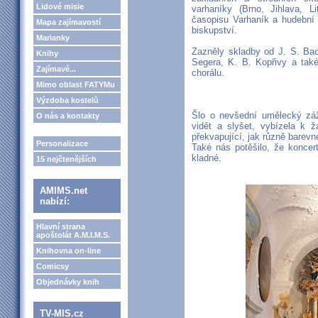
Lidové misie
varhaníky (Brno, Jihlava, L
časopisu Varhaník a hudební 
Mapa zajímavostí
biskupství.
Marianky
Zazněly skladby od J. S. Bac
Knihy
Segera, K. B. Kopřivy a tak
Zajímavé...
chorálu.
Mimo oblast FATYMu
Výzdoba kostelů
Šlo o nevšední umělecký záž
O nás a kontakty
vidět a slyšet, vybízela k ž
překvapující, jak různě barevn
Personalizace
Také nás potěšilo, že koncert
kladné.
15 nejčtenějších
AMIMS.net
nabízí:
Hlavní strana
apoštolát A.M.I.M.S.
Knihovna on-line
Comicsy
Objednávky knih
TV-MIS.cz