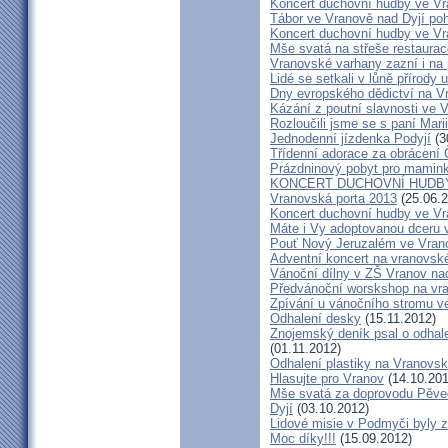
Koncert duchovní hudby ve Vr
Tábor ve Vranově nad Dyjí po
Koncert duchovní hudby ve Vr
Mše svatá na střeše restaurac
Vranovské varhany zazní i na
Lidé se setkali v lůně přírody
Dny evropského dědictví na V
Kázání z poutní slavnosti ve V
Rozloučili jsme se s paní Mar
Jednodenní jízdenka Podyjí
(3
Třídenní adorace za obrácení 
Prázdninový pobyt pro mamink
KONCERT DUCHOVNÍ HUDBY
Vranovská porta 2013
(25.06.2
Koncert duchovní hudby ve Vra
Máte i Vy adoptovanou dceru v
Pouť Nový Jeruzalém ve Vran
Adventní koncert na vranovs
Vánoční dílny v ZŠ Vranov na
Předvánoční worskshop na v
Zpívání u vánočního stromu v
Odhalení desky
(15.11.2012)
Znojemský deník psal o odhale
(01.11.2012)
Odhalení plastiky na Vranovsk
Hlasujte pro Vranov
(14.10.201
Mše svatá za doprovodu Pěve
Dyjí
(03.10.2012)
Lidové misie v Podmyči byly z
Moc díky!!!
(15.09.2012)