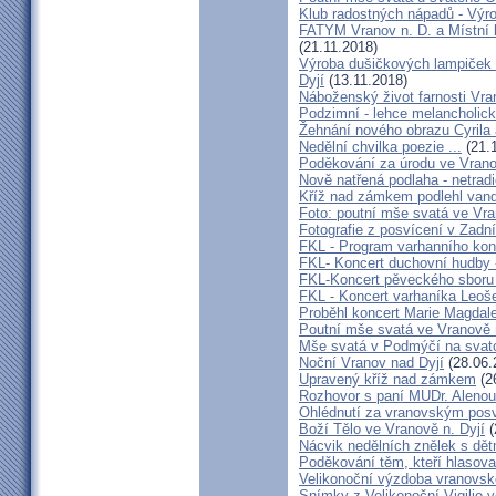
Klub radostných nápadů - Výr
FATYM Vranov n. D. a Místní 
(21.11.2018)
Výroba dušičkových lampiček 
Dyjí
(13.11.2018)
Náboženský život farnosti Vran
Podzimní - lehce melancholick
Žehnání nového obrazu Cyrila
Nedělní chvilka poezie ...
(21.
Poděkování za úrodu ve Vrano
Nově natřená podlaha - netrad
Kříž nad zámkem podlehl van
Foto: poutní mše svatá ve Vra
Fotografie z posvícení v Zad
FKL - Program varhanního kon
FKL- Koncert duchovní hudby -
FKL-Koncert pěveckého sbor
FKL - Koncert varhaníka Leoš
Proběhl koncert Marie Magdale
Poutní mše svatá ve Vranově 
Mše svatá v Podmýčí na svat
Noční Vranov nad Dyjí
(28.06.
Upravený kříž nad zámkem
(2
Rozhovor s paní MUDr. Aleno
Ohlédnutí za vranovským pos
Boží Tělo ve Vranově n. Dyjí
(
Nácvik nedělních znělek s dětm
Poděkování těm, kteří hlasova
Velikonoční výzdoba vranovsk
Snímky z Velikonoční Vigilie 