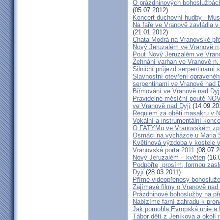
O prázdninových bohoslužbách
(05.07.2012)
Koncert duchovní hudby - Mus
Na faře ve Vranově zavládla 
(21.01.2012)
Chata Modrá na Vranovské př
Nový Jeruzalém ve Vranově n.
Pouť Nový Jeruzalém ve Vran
Žehnání varhan ve Vranově n. 
Silniční průjezd serpentinami 
Slavnostní otevření opraveného
serpentinami ve Vranově nad D
Biřmování ve Vranově nad Dyj
Pravidelné měsíční poutě 
ve Vranově nad Dyjí
(14.09.20
Requiem za oběti masakru v N
Vokální a instrumentální konc
O FATYMu ve Vranovském zpr
Osmáci na vycházce u Maria 
Květinová výzdoba v kostele 
Vranovská porta 2011
(08.07.2
Nový Jeruzalém – květen
(16.
Podpořte, prosím, formou zas
Dyjí
(28.03.2011)
Přímé videopřenosy bohosluže
Zajímavé filmy o Vranově nad 
Prázdninové bohoslužby na př
Nabízíme farní zahradu k pron
Jak pomohla Evropská unie a 
Tábor dětí z Jeníkova a okolí 