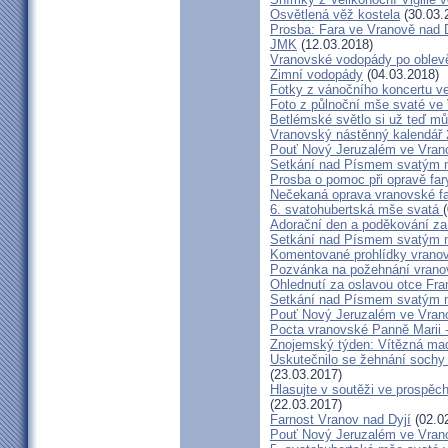
Osvětlená věž kostela
(30.03.
Prosba: Fara ve Vranově nad D
JMK
(12.03.2018)
Vranovské vodopády po oblev
Zimní vodopády
(04.03.2018)
Fotky z vánočního koncertu v
Foto z půlnoční mše svaté ve
Betlémské světlo si už teď mů
Vranovský nástěnný kalendář
Pouť Nový Jeruzalém ve Vran
Setkání nad Písmem svatým na
Prosba o pomoc při opravě far
Nečekaná oprava vranovské f
6. svatohubertská mše svatá
Adorační den a poděkování za
Setkání nad Písmem svatým na
Komentované prohlídky vrano
Pozvánka na požehnání vrano
Ohlednutí za oslavou otce Fra
Setkání nad Písmem svatým na
Pouť Nový Jeruzalém ve Vranov
Pocta vranovské Panně Marii 
Znojemský týden: Vítězná ma
Uskutečnilo se žehnání sochy
(23.03.2017)
Hlasujte v soutěži ve prospě
(22.03.2017)
Farnost Vranov nad Dyjí
(02.0
Pouť Nový Jeruzalém ve Vrano