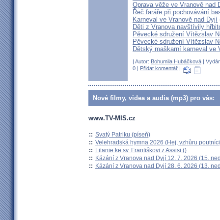
Oprava věže ve Vranově nad D
Řeč faráře při pochovávání ba
Karneval ve Vranově nad Dyjí
Děti z Vranova navštívily hřbit
Pěvecké sdružení Vítězslav N
Pěvecké sdružení Vítězslav N
Dětský maškarní karneval ve 
| Autor:
Bohumila Hubáčková
| Vydán
0 |
Přidat komentář
|
Nové filmy, videa a audia (mp3) pro vás:
www.TV-MIS.cz
::
Svatý Patriku (píseň)
::
Velehradská hymna 2026 (Hej, vzhůru poutníci
::
Litanie ke sv. Františkovi z Assisi ()
::
Kázání z Vranova nad Dyjí 12. 7. 2026 (15. ne
::
Kázání z Vranova nad Dyjí 28. 6. 2026 (13. ne