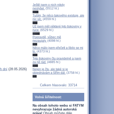
Ještě jsem o nich nikdy
neslyšel.
(5512 hl.)
Tuším, že něco takového existuje, ale
nic víc.
(4559 hl.)
Už jsem měl některé tyto tiskoviny v
ruce.
(6529 hl.)
Popravdě, vůbec mě
nezaujaly.
(4098 hl.)
Něco málo jsem přečetl a líbilo se mi
to.
(4373 hl.)
Tyto tiskoviny čtu pravidelně a jsem
za ně rád.
(4885 hl.)
h dní
(28.05.2026)
Nejen je čtu, ale také si je
objednávám a šířím dál.
(3758 hl.)
Celkem hlasovalo: 33714
Volná šiřitelnost:
Na obsah tohoto webu si FATYM
nevyhrazuje žádná autorská
práva!
Obsah můžete dále