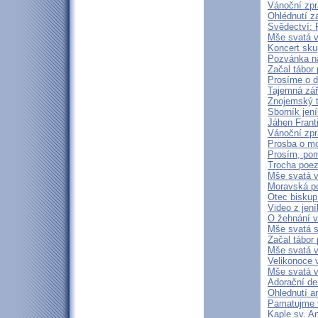
Vánoční zpr
Ohlédnutí z
Svědectví: 
Mše svatá v 
Koncert sku
Pozvánka na
Začal tábor 
Prosíme o d
Tajemná zá
Znojemský t
Sborník jen
Jáhen Frant
Vánoční zpr
Prosba o mod
Prosím, pom
Trocha poezi
Mše svatá v
Moravská p
Otec biskup
Video z jen
O žehnání 
Mše svatá s
Začal tábor 
Mše svatá v
Velikonoce 
Mše svatá v 
Adorační de
Ohlednutí a
Pamatujme v
Kaple sv. A