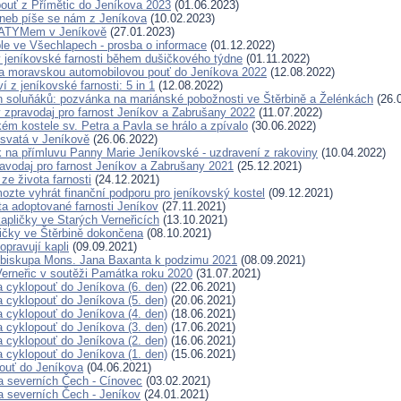
pouť z Přímětic do Jeníkova 2023
(01.06.2023)
 aneb píše se nám z Jeníkova
(10.02.2023)
FATYMem v Jeníkově
(27.01.2023)
le ve Všechlapech - prosba o informace
(01.12.2022)
 jeníkovské farnosti během dušičkového týdne
(01.11.2022)
a moravskou automobilovou pouť do Jeníkova 2022
(12.08.2022)
í z jeníkovské farnosti: 5 in 1
(12.08.2022)
en soluňáků: pozvánka na mariánské pobožnosti ve Štěrbině a Želénkách
(26.
 zpravodaj pro farnost Jeníkov a Zabrušany 2022
(11.07.2022)
ém kostele sv. Petra a Pavla se hrálo a zpívalo
(30.06.2022)
svatá v Jeníkově
(26.06.2022)
k na přímluvu Panny Marie Jeníkovské - uzdravení z rakoviny
(10.04.2022)
avodaj pro farnost Jeníkov a Zabrušany 2021
(25.12.2021)
ze života farnosti
(24.12.2021)
ozte vyhrát finanční podporu pro jeníkovský kostel
(09.12.2021)
a adoptované farnosti Jeníkov
(27.11.2021)
kapličky ve Starých Verneřicích
(13.10.2021)
ičky ve Štěrbině dokončena
(08.10.2021)
opravují kapli
(09.09.2021)
t biskupa Mons. Jana Baxanta k podzimu 2021
(08.09.2021)
Verneřic v soutěži Památka roku 2020
(31.07.2021)
a cyklopouť do Jeníkova (6. den)
(22.06.2021)
a cyklopouť do Jeníkova (5. den)
(20.06.2021)
a cyklopouť do Jeníkova (4. den)
(18.06.2021)
a cyklopouť do Jeníkova (3. den)
(17.06.2021)
a cyklopouť do Jeníkova (2. den)
(16.06.2021)
a cyklopouť do Jeníkova (1. den)
(15.06.2021)
ouť do Jeníkova
(04.06.2021)
a severních Čech - Cínovec
(03.02.2021)
a severních Čech - Jeníkov
(24.01.2021)