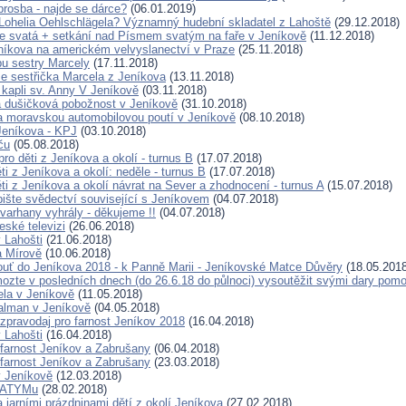
rosba - najde se dárce?
(06.01.2019)
Lohelia Oehlschlägela? Významný hudební skladatel z Lahoště
(29.12.2018)
 svatá + setkání nad Písmem svatým na faře v Jeníkově
(11.12.2018)
níkova na americkém velvyslanectví v Praze
(25.11.2018)
bu sestry Marcely
(17.11.2018)
e sestřička Marcela z Jeníkova
(13.11.2018)
 kapli sv. Anny V Jeníkově
(03.11.2018)
 dušičková pobožnost v Jeníkově
(31.10.2018)
a moravskou automobilovou poutí v Jeníkově
(08.10.2018)
 Jeníkova - KPJ
(03.10.2018)
ču
(05.08.2018)
pro děti z Jeníkova a okolí - turnus B
(17.07.2018)
ti z Jeníkova a okolí: neděle - turnus B
(17.07.2018)
ti z Jeníkova a okolí návrat na Sever a zhodnocení - turnus A
(15.07.2018)
pište svědectví související s Jeníkovem
(04.07.2018)
varhany vyhrály - děkujeme !!
(04.07.2018)
eské televizi
(26.06.2018)
 Lahošti
(21.06.2018)
a Mírově
(10.06.2018)
pouť do Jeníkova 2018 - k Panně Marii - Jeníkovské Matce Důvěry
(18.05.2018
ozte v posledních dnech (do 26.6.18 do půlnoci) vysoutěžit svými dary pom
ela v Jeníkově
(11.05.2018)
Žalman v Jeníkově
(04.05.2018)
 zpravodaj pro farnost Jeníkov 2018
(16.04.2018)
 Lahošti
(16.04.2018)
 farnost Jeníkov a Zabrušany
(06.04.2018)
 farnost Jeníkov a Zabrušany
(23.03.2018)
 Jeníkově
(12.03.2018)
FATYMu
(28.02.2018)
a jarními prázdninami dětí z okolí Jeníkova
(27.02.2018)