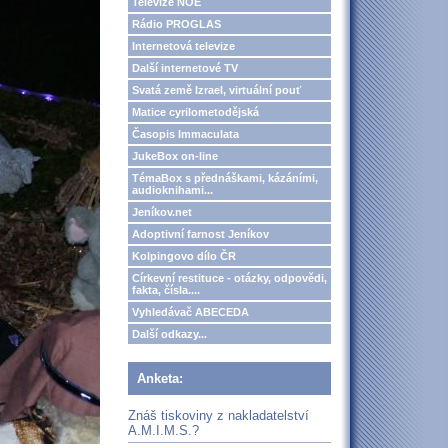
Televize NOE
Rádio PROGLAS
Internetová televize
Další internetové TV
Svatá země Izrael, virtuální pouť
Matice cyrilometodějská
Časopis Immaculata
JukeBox on-line
TémaBox s přednáškami, kázáními,
audioknihami...
Jeníkov.net
Adoptivní farnost Jeníkov
Kolpingovo dílo ČR
Církevní restituce - otázky, odpovědi,
fakta, čísla....
Vyhledávač ABECEDA
Další odkazy...
Anketa:
Znáš tiskoviny z nakladatelství
A.M.I.M.S.?