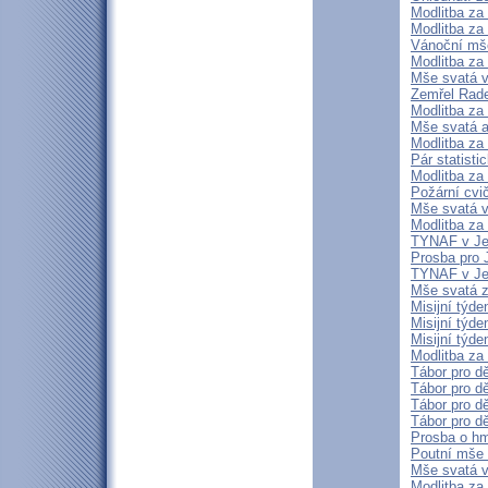
Modlitba za
Modlitba za
Vánoční mš
Modlitba za
Mše svatá v
Zemřel Rad
Modlitba za
Mše svatá a
Modlitba za
Pár statist
Modlitba za
Požární cvi
Mše svatá v
Modlitba za
TYNAF v Je
Prosba pro 
TYNAF v Je
Mše svatá za
Misijní týd
Misijní týd
Misijní týd
Modlitba za
Tábor pro dě
Tábor pro d
Tábor pro d
Tábor pro d
Prosba o hmo
Poutní mše 
Mše svatá v
Modlitba za