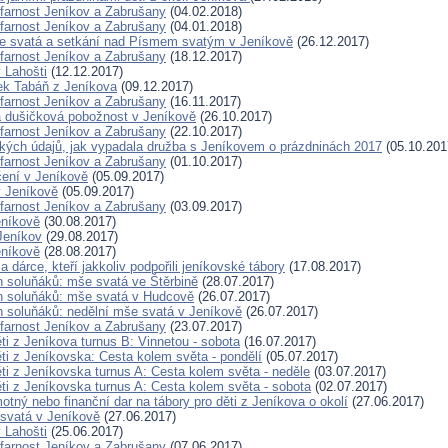
 farnost Jeníkov a Zabrušany
(04.02.2018)
 farnost Jeníkov a Zabrušany
(04.01.2018)
e svatá a setkání nad Písmem svatým v Jeníkově
(26.12.2017)
 farnost Jeníkov a Zabrušany
(18.12.2017)
 Lahošti
(12.12.2017)
ek Tabáň z Jeníkova
(09.12.2017)
 farnost Jeníkov a Zabrušany
(16.11.2017)
 dušičková pobožnost v Jeníkově
(26.10.2017)
 farnost Jeníkov a Zabrušany
(22.10.2017)
ických údajů, jak vypadala družba s Jeníkovem o prázdninách 2017
(05.10.201
 farnost Jeníkov a Zabrušany
(01.10.2017)
čení v Jeníkově
(05.09.2017)
 Jeníkově
(05.09.2017)
 farnost Jeníkov a Zabrušany
(03.09.2017)
níkově
(30.08.2017)
Jeníkov
(29.08.2017)
níkově
(28.08.2017)
 dárce, kteří jakkoliv podpořili jeníkovské tábory
(17.08.2017)
en soluňáků: mše svatá ve Štěrbině
(28.07.2017)
en soluňáků: mše svatá v Hudcově
(26.07.2017)
en soluňáků: nedělní mše svatá v Jeníkově
(26.07.2017)
 farnost Jeníkov a Zabrušany
(23.07.2017)
ti z Jeníkova turnus B: Vinnetou - sobota
(16.07.2017)
ěti z Jeníkovska: Cesta kolem světa - pondělí
(05.07.2017)
ěti z Jeníkovska turnus A: Cesta kolem světa - neděle
(03.07.2017)
ěti z Jeníkovska turnus A: Cesta kolem světa - sobota
(02.07.2017)
tný nebo finanční dar na tábory pro děti z Jeníkova o okolí
(27.06.2017)
svatá v Jeníkově
(27.06.2017)
 Lahošti
(25.06.2017)
 farnost Jeníkov a Zabrušany
(07.06.2017)