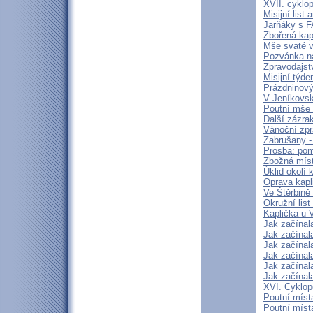
XVII. cyklo
Misijní list
Jarňáky s 
Zbořená kap
Mše svaté v
Pozvánka n
Zpravodajstv
Misijní týd
Prázdninový
V Jeníkovsk
Poutní mše 
Další zázra
Vánoční zpr
Zabrušany - 
Prosba: pom
Zbožná míst
Úklid okolí 
Oprava kapl
Ve Štěrbině 
Okružní lis
Kaplička u 
Jak začínal
Jak začínal
Jak začínal
Jak začínal
Jak začínal
Jak začínal
XVI. Cyklop
Poutní míst
Poutní míst