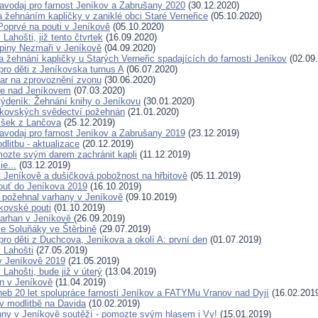
avodaj pro farnost Jeníkov a Zabrušany 2020
(30.12.2020)
a žehnáním kapličky v zaniklé obci Staré Verneřice
(05.10.2020)
Poprvé na pouti v Jeníkově
(05.10.2020)
Lahošti, již tento čtvrtek
(16.09.2020)
piny Nezmaři v Jeníkově
(04.09.2020)
 žehnání kapličky u Starých Verneřic spadajících do farnosti Jeníkov
(02.09
pro děti z Jeníkovska turnus A
(06.07.2020)
ar na zprovoznění zvonu
(30.06.2020)
ře nad Jeníkovem
(07.03.2020)
ýdeník: Žehnání knihy o Jeníkovu
(30.01.2020)
íkovských svědectví požehnán
(21.01.2020)
išek z Lančova
(25.12.2019)
avodaj pro farnost Jeníkov a Zabrušany 2019
(23.12.2019)
litbu - aktualizace
(20.12.2019)
ozte svým darem zachránit kapli
(11.12.2019)
e...
(03.12.2019)
 Jeníkově a dušičková pobožnost na hřbitově
(05.11.2019)
ouť do Jeníkova 2019
(16.10.2019)
 požehnal varhany v Jeníkově
(09.10.2019)
íkovské pouti
(01.10.2019)
varhan v Jeníkově
(26.09.2019)
e Soluňáky ve Štěrbině
(29.07.2019)
pro děti z Duchcova, Jeníkova a okolí A: první den
(01.07.2019)
 Lahošti
(27.05.2019)
v Jeníkově 2019
(21.05.2019)
Lahošti, bude již v úterý
(13.04.2019)
n v Jeníkově
(11.04.2019)
neb 20 let spolupráce farnosti Jeníkov a FATYMu Vranov nad Dyjí
(16.02.201
 modlitbě na Davida
(10.02.2019)
nny v Jeníkově soutěží - pomozte svým hlasem i Vy!
(15.01.2019)