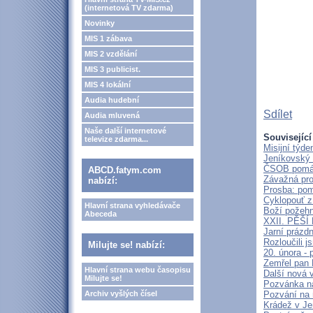
(internetová TV zdarma)
Novinky
MIS 1 zábava
MIS 2 vzdělání
MIS 3 publicist.
MIS 4 lokální
Audia hudební
Sdílet
Audia mluvená
Naše další internetové
Související
televize zdarma...
Misijní týd
Jeníkovský 
ČSOB pomáhá
ABCD.fatym.com
Závažná pro
nabízí:
Prosba: pom
Cyklopouť z
Hlavní strana vyhledávače
Boží požehn
Abeceda
XXII. PĚŠ
Jarní prázd
Rozloučili 
Milujte se! nabízí:
20. února -
Zemřel pan 
Hlavní strana webu časopisu
Další nová 
Milujte se!
Pozvánka n
Archiv vyšlých čísel
Pozvání na
Krádež v Je