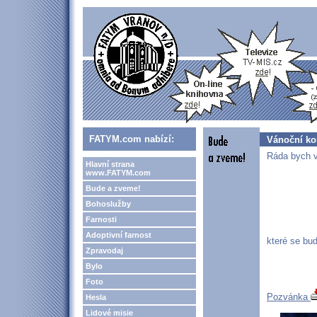
FATYM.com nabízí:
Vánoční ko
Ráda bych v
Hlavní strana
www.FATYM.com
Bude a zveme!
Bohoslužby
Farnosti
Adoptivní farnost
které se bud
Zpravodaj
Bylo
Foto
Pozvánka
Hesla
Lidové misie