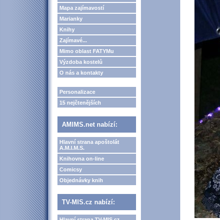
Mapa zajímavostí
Marianky
Knihy
Zajímavé...
Mimo oblast FATYMu
Výzdoba kostelů
O nás a kontakty
Personalizace
15 nejčtenějších
AMIMS.net nabízí:
Hlavní strana apoštolát
A.M.I.M.S.
Knihovna on-line
Comicsy
Objednávky knih
TV-MIS.cz nabízí:
Hlavní strana TV-MIS.cz