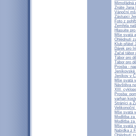
Mimořádná p
Znáte Jana 
Vánoční mše
Zástupci Je
Foto z pohř
Zemřela naš
Hlasujte pro
Mše svatá a
Ohlédnutí z
Klub přátel
Dárek pro Ir
Začal tábor 
Tábor pro dě
Tábor pro dě
Prosba - na
Jeníkovské 
Jeníkov v Č
Mše svatá v
Návštěva n
XIII. cyklo
Prosba: pom
varhan kost
Stráníci a 
Velikonoční
Mše svatá v
Modlitba za
Modlitba za
Mše svatá v
Nabídka z 
Ohlédnutí z