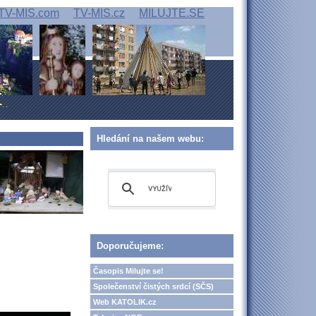
TV-MIS.com
TV-MIS.cz
MILUJTE.SE
Hledání na našem webu:
Doporučujeme:
Časopis Milujte se!
Společenství čistých srdcí (SČS)
Web KATOLIK.cz