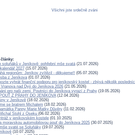
Všichni jste srdečně zváni
 články:
en soluňáků v Jeníkově: pohřební mše svatá
(21.07.2026)
kalendář 2027
(15.07.2026)
 regionům: Jeníkov zvítězil - děkujeme!!
(05.07.2026)
sba z Jeníkova
(01.07.2026)
ozte vyhrát finanční podporu pro jeníkovský kostel - zbývá několik posledníc
 Vranova nad Dyjí do Jeníkova 2026
(21.05.2026)
ání pro naši zemi. Poutníci do Jeníkova vyrazí z Prahy
(19.05.2026)
Í POUŤ Z PRAHY DO JENÍKOVA
(12.04.2026)
niny v Jeníkově
(18.02.2026)
jsme se bratrem Michalem
(18.02.2026)
 památka Panny Marie Matky Důvěry
(11.02.2026)
Michal Stohl z Oseku
(06.02.2026)
vitráž v jeníkovském kostele
(01.10.2025)
a moravskou automobilovou pouť do Jeníkova 2025
(30.07.2025)
 mše svaté se Soluňáky
(19.07.2025)
níkově
(10.07.2025)