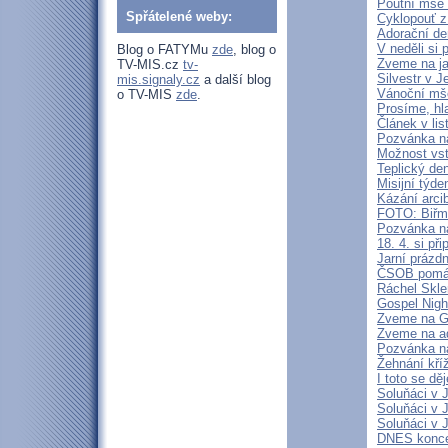
Poutní mše 
Spřátelené weby:
Cyklopouť z
Adorační de
V neděli si
Blog o FATYMu
zde
, blog o
Zveme na j
TV-MIS.cz
tv-
Silvestr v J
mis.signaly.cz
a další blog
Vánoční mš
o TV-MIS
zde
.
Prosíme, hl
Článek v lis
Pozvánka n
Možnost vst
Teplický de
Misijní týd
Kázání arci
FOTO: Biřm
Pozvánka na
18. 4. si p
Jarní prázd
ČSOB pomáh
Ráchel Skle
Gospel Nigh
Zveme na Go
Zveme na ad
Pozvánka n
Žehnání kří
I toto se dě
Soluňáci v 
Soluňáci v 
Soluňáci v 
DNES konce