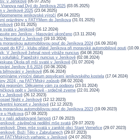
sv. v Jeníkově
(05.07.2025)
 Vranova nad Dyjí do Jeníkova 2025
(03.05.2025)
n v Jeníkově 2025
(23.04.2025)
 připomeneme jeníkovské výročí
(04.04.2025)
arní prázdniny s FATYMem do Jeníkova
(31.01.2025)
eníkově
(10.01.2025)
e svatá v Jeníkově
(16.12.2024)
asujte pro Jeníkov - hlasování ukončeno
(13.11.2024)
tu Heimatruf o Jeníkově
(19.10.2024)
a moravskou automobilovou pouť do Jeníkova 2024
(16.09.2024)
oupit do KPJ - klubu přátel Jeníkova při moravské automobilové pouti
(10.09
ník: V Jeníkově žehnal nové vitráže nuncius
(04.08.2024)
en soluňáků: Papežský nuncius v Jeníkově
(02.08.2024)
biskupa Okola při mši svaté v Jeníkově
(31.07.2024)
ování Jeníkov 8.6.2024
(10.06.2024)
 biřmování v Jeníkově
(05.06.2024)
řipomínáme výroční datum posvěcení jeníkovského kostela
(17.04.2024)
niny 2024 - na FATYMský způsob
(08.02.2024)
á regionům: Děkujeme vám za podporu
(23.01.2024)
ničková opět v Jeníkově - srdečně zveme
(22.01.2024)
t v Jeníkově
(26.12.2023)
spel Night v Jeníkově
(12.12.2023)
ventní koncert v Jeníkově
(12.12.2023)
a moravskou automobilovou pouť do Jeníkova 2023
(19.09.2023)
že u Hudcova
(17.09.2023)
je v naší adoptované farnosti
(17.09.2023)
Jeníkově: závěrečná nedělní mše svatá
(29.07.2023)
Jeníkově: Dnes mše svatá v zaniklé obci Staré Verneřice
(29.07.2023)
Jeníkově: Boží Tělo v Zabrušanech
(29.07.2023)
rt FATYMských varhanic v Jeníkově
(24.07.2023)