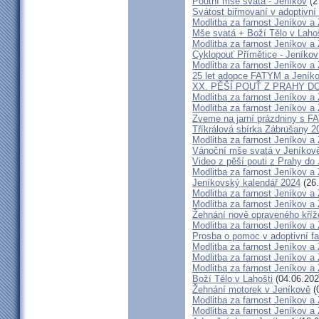
Poutní mše svatá - Jeníkov
(2
Svátost biřmovaní v adoptivní 
Modlitba za farnost Jeníkov a
Mše svatá + Boží Tělo v Lahoš
Modlitba za farnost Jeníkov a
Cyklopouť Přímětice - Jeníkov
Modlitba za farnost Jeníkov a
25 let adopce FATYM a Jeník
XX. PĚŠÍ POUŤ Z PRAHY D
Modlitba za farnost Jeníkov a
Modlitba za farnost Jeníkov a
Zveme na jarní prázdniny s 
Tříkrálová sbírka Zábrušany 2
Modlitba za farnost Jeníkov a
Vánoční mše svatá v Jeníkov
Video z pěší pouti z Prahy do
Modlitba za farnost Jeníkov a
Jeníkovský kalendář 2024
(26.
Modlitba za farnost Jeníkov a
Modlitba za farnost Jeníkov a
Žehnání nově opraveného kříž
Modlitba za farnost Jeníkov a
Prosba o pomoc v adoptivní fa
Modlitba za farnost Jeníkov a
Modlitba za farnost Jeníkov a
Modlitba za farnost Jeníkov a
Boží Tělo v Lahošti
(04.06.202
Žehnání motorek v Jeníkově
(
Modlitba za farnost Jeníkov a
Modlitba za farnost Jeníkov a