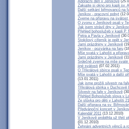
Adorační den v Jeníkově
(25.0
Zakupte si okno pro kapli sv.
Další setkání biřmovanců na f
Jeníkov - pracovní pobyt
(12.0
Zveme na přípravu na svátost 
O zvonu v Jeníkově psali v T
Jak jsem strávil dny v Jeníko
Přehled bohoslužeb v kapli P. 
Petra a Pavla v Jeníkově
(30.
Stokilový ciferník je opět v Je
Jarní prázdniny v Jeníkově
(19
Jeníkov - pozvánka na faru
(18
Mše svatá v Lahošti a příprava
Jarní prázdniny v Jeníkově
(11
Srdečně zveme na mše svaté d
jiné svátosti
(07.02.2011)
O Tříkrálové sbírce psali v Te
Mše svatá v Lahošti a další př
(13.01.2011)
Jak jsme prožili silvestr na fa
Tříkrálová sbírka v Duchcově 
Silvestr na faře v Jeníkově
(30
Přehled Bohoslužeb slova v L
Ze slůvka pro děti v Lahošti 2
Další příprava na sv. Biřmování
Předvánoční koncert v Jeníko
Kalendář 2011
(13.12.2010)
V Jeníkově proběhla už třetí p
(01.12.2010)
Žehnání adventních věnců a r