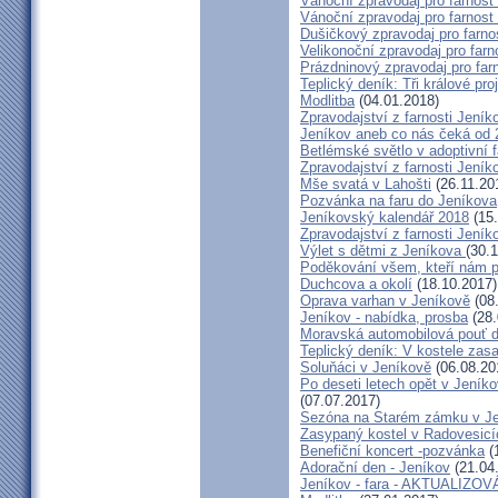
Vánoční zpravodaj pro farnos
Vánoční zpravodaj pro farnos
Dušičkový zpravodaj pro farn
Velikonoční zpravodaj pro far
Prázdninový zpravodaj pro far
Teplický deník: Tři králové p
Modlitba
(04.01.2018)
Zpravodajství z farnosti Jení
Jeníkov aneb co nás čeká od 2
Betlémské světlo v adoptivní f
Zpravodajství z farnosti Jeník
Mše svatá v Lahošti
(26.11.20
Pozvánka na faru do Jeníkova
Jeníkovský kalendář 2018
(15.
Zpravodajství z farnosti Jeník
Výlet s dětmi z Jeníkova
(30.
Poděkování všem, kteří nám po
Duchcova a okolí
(18.10.2017)
Oprava varhan v Jeníkově
(08
Jeníkov - nabídka, prosba
(28.
Moravská automobilová pouť 
Teplický deník: V kostele zasa
Soluňáci v Jeníkově
(06.08.20
Po deseti letech opět v Jeník
(07.07.2017)
Sezóna na Starém zámku v Je
Zasypaný kostel v Radovesicí
Benefiční koncert -pozvánka
(
Adorační den - Jeníkov
(21.04
Jeníkov - fara - AKTUALIZO