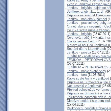
Kaple sv. Anny v Jeníkově op
Zvon v Jeníkově zapsán jako 
Jeníkov - brigáda, najde se 
Jeníkov
, aneb jak… 1. díl
(09.
Příprava na svátost Biřmování 
Jeníkov - nabídka k pomoci
(1
Jeníkov - prázdninový pobyt s
Ora et labora v severních Če
Pouť ke svaté Anně a žehnání 
Jeníkov - brigáda
(28.07.2011)
Červnová tradiční vikariátní 
Ola ze severu Čech
(21.07.201
Moravská pouť do Jeníkova u
Setkání dětí v Litoměřicích
(20
Jeníkov - prosba
(16.07.2011)
JENÍKOV - aneb nejen pracovn
JENÍKOV – PETROPAVLOVSKÁ
(08.07.2011)
JENÍKOV – PETROPAVLOVS
Jeníkov - kaple svaté Anny
(23
Jeníkov - fara
(11.06.2011)
Kaple svaté Anny v Jeníkově
(
Příprava na Biřmování a jiné s
Noc kostelů v Jeníkově
(23.05
Přehled bohoslužeb ve farnost
Příprava na Biřmování a jiné s
Jak proběhl adorační den v J
Diecézní setkání s otcem bi
(27.04.2011)
Velikonoční pondělí strávené 