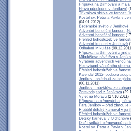
Příprava na Biřmování a malá 
Hravé odpoledne v Jeníkově
(1
Tříkrálová sbírka ve farnosti 
Kostel sv. Petra a Pavla v Je
(04.01.2012)
Betlémské světlo v Jeníkově,
Adventní benefiční koncert „N
Adventní benefiční koncert
(17
Přehled bohoslužeb ve farnost
Adventní koncert v Jeníkově
(
Odhalení Mikuláše
(09.12.2011
Příprava na Biřmování a jiné s
Mikulášova návštěva v Jeník
Vyrábění adventních věnců na
Rozsvícení vánočního stromu 
Přehled bohoslužeb ve farnost
Kalendář 2012- podpora adopto
Jeníkov –ohlédnutí za brigádo
(06.11.2011)
Jeníkov – návštěva ze zahrani
Zpravodajství z Jeníkova
(29.
Výlet na Moravu
(27.10.2011)
Příprava na biřmování a jiné s
Fara Jeníkov – před zimou je 
Proběhl dětský karneval v jení
Přehled bohoslužeb ve farnost
Dětský karneval v Oldřichově
(
Další setkání biřmovanců na f
Kostel sv. Petra a Pavla v Jen