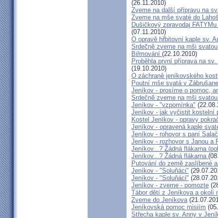
(26.11.2010)
Zveme na další přípravu na sv.
Zveme na mše svaté do Lahoš
Dušičkový zpravodaj FATYMu 2
(07.11.2010)
O opravě hřbitovní kaple sv. 
Srdečně zveme na mši svatou d
Biřmování
(22.10.2010)
Proběhla první příprava na sv.
(19.10.2010)
O záchraně jeníkovského koste
Poutní mše svatá v Zábrušan
Jeníkov - prosíme o pomoc, an
Srdečně zveme na mši svatou
Jeníkov - "vzpomínka"
(22.08.
Jeníkov - jak vyčistit kostelní
Kostel Jeníkov - opravy pokrač
Jeníkov - opravená kaple sva
Jeníkov - rohovor s paní Sala
Jeníkov - rozhovor s Janou a
Jeníkov...? Žádná flákarna (po
Jeníkov...? Žádná flákarna
(08
Putování do země zaslíbené a
Jeníkov - "Soluňáci"
(29.07.20
Jeníkov - "Soluňáci"
(28.07.20
Jeníkov - zveme - pomozte
(28
Tábor dětí z Jeníkova a okolí 
Zveme do Jeníkova
(21.07.20
Jeníkovská pomoc misiím
(05
Střecha kaple sv. Anny v Jení