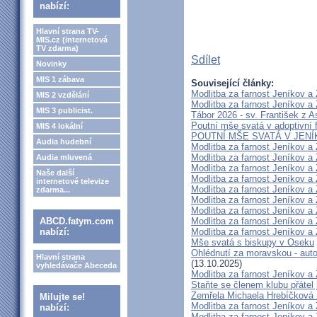
nabízí:
Hlavní strana TV-
MIS.cz (internetová
TV zdarma)
Sdílet
Novinky
MIS 1 zábava
Související články:
Modlitba za farnost Jeníkov a
MIS 2 vzdělání
Modlitba za farnost Jeníkov a
MIS 3 publicist.
Tábor 2026 - sv. František z As
Poutní mše svatá v adoptivní f
MIS 4 lokální
POUTNÍ MŠE SVATÁ V JENÍK
Audia hudební
Modlitba za farnost Jeníkov a
Modlitba za farnost Jeníkov a
Audia mluvená
Modlitba za farnost Jeníkov a
Naše další
Modlitba za farnost Jeníkov a
internetové televize
Modlitba za farnost Jeníkov a
zdarma...
Modlitba za farnost Jeníkov a
Modlitba za farnost Jeníkov a
ABCD.fatym.com
Modlitba za farnost Jeníkov a
nabízí:
Modlitba za farnost Jeníkov a
Mše svatá s biskupy v Oseku
Ohlédnutí za moravskou - aut
Hlavní strana
(13.10.2025)
vyhledávače Abeceda
Modlitba za farnost Jeníkov a
Staňte se členem klubu přátel 
Zemřela Michaela Hrebíčková 
Milujte se!
Modlitba za farnost Jeníkov a
nabízí:
Modlitba za farnost Jeníkov a