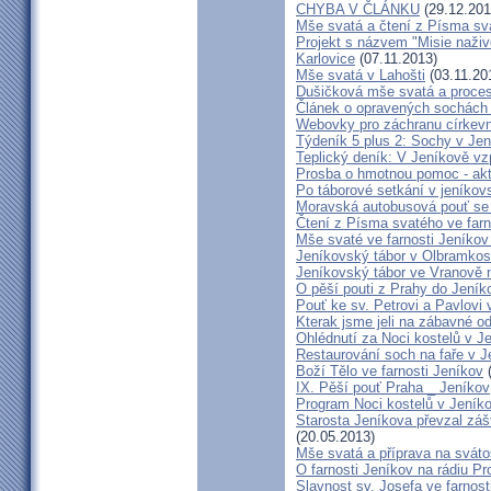
CHYBA V ČLÁNKU
(29.12.201
Mše svatá a čtení z Písma sva
Projekt s názvem "Misie naživ
Karlovice
(07.11.2013)
Mše svatá v Lahošti
(03.11.20
Dušičková mše svatá a procesí
Článek o opravených sochách 
Webovky pro záchranu církev
Týdeník 5 plus 2: Sochy v Je
Teplický deník: V Jeníkově vz
Prosba o hmotnou pomoc - akt
Po táborové setkání v jeníkovs
Moravská autobusová pouť se 
Čtení z Písma svatého ve farn
Mše svaté ve farnosti Jeníko
Jeníkovský tábor v Olbramkos
Jeníkovský tábor ve Vranově n
O pěší pouti z Prahy do Jeník
Pouť ke sv. Petrovi a Pavlovi
Kterak jsme jeli na zábavné o
Ohlédnutí za Noci kostelů v J
Restaurování soch na faře v 
Boží Tělo ve farnosti Jeníkov
(
IX. Pěší pouť Praha _ Jeníkov
Program Noci kostelů v Jeník
Starosta Jeníkova převzal záš
(20.05.2013)
Mše svatá a příprava na svátos
O farnosti Jeníkov na rádiu Pr
Slavnost sv. Josefa ve farnost