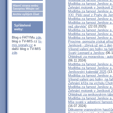
Modlitba za farnost Jeníkov a
Hlavní strana webu
Žehnání motorek v Jeníkově 
časopisu Milujte se!
Modlitba za farnost Jeníkov a
Archiv vyšlých čísel
XXI. Pěší pouť z Prahy do Je
Modlitba za farnost Jeníkov a
Modlitba za farnost Jeníkov a
Spřátelené
než obvykle"
(22.03.2025)
weby:
Modlitba za farnost Jeníkov a
Modlitba za farnost Jeníkov a
Blog o FATYMu
zde
,
Modlitba za farnost Jeníkov a
blog o TV-MIS.cz
tv-
Prosíme, pomozte získat přís
mis.signaly.cz
a
Jeníkově - zbývá už jen 1 den
další blog o TV-MIS
Víkend vaření pro holky na fa
zde
.
Svatý Leonard a Jeníkov
(06.1
Ohlédnutí za moravskou - aut
(06.11.2024)
Modlitba za farnost Jeníkov a
Modlitba za farnost Jeníkov a
Jeníkovský kalendář 2025
(13.
Modlitba za farnost Jeníkov a
Víkend vaření pro holky, na fa
Žehnání kříže na vrcholu Chot
Modlitba za farnost Jeníkov a
Žehnání motorek v Jeníkově 
Ohlédnutí za jeníkovským táb
Modlitba za farnost Jeníkov a
Mše svaté v adoptivní farnosti
(16.07.2024)
Děkujeme vranovským hasič