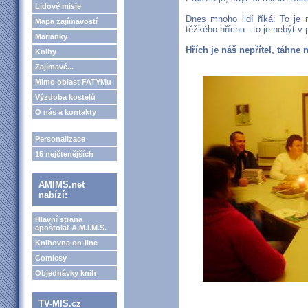
Lidové misie
Dnes mnoho lidí říká: To je n
Mapa zajímavostí
těžkého hříchu - to je nebýt v 
Marianky
Hřích je náš nepřítel, táhne 
Knihy
Zajímavé...
Mimo oblast FATYMu
Výzdoba kostelů
O nás a kontakty
Personalizace
15 nejčtenějších
AMIMS.net
nabízí:
Hlavní strana
apoštolát A.M.I.M.S.
Knihovna on-line
Comicsy
Objednávky knih
TV-MIS.cz