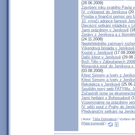
(28.06.2009)
Završení roku svatého Pavla 
IV. cyklopouť do Jeníkova
(20.
Prosba o finanční pomoc pro f
10. výročí adopce farnosti Jen
Diecézní setkání mládeže v Li
Jarní prázdniny v Jeníkově
(18
Zprávy z Jeníkova a z litoměř
(24.11.2008)
Nepřehlédněte zajímavý rozh
Víkendová brigáda v Jeníkově
Kostel v Jeníkově
(17.09.2008
Další křest v Jeníkově
(29.08.
Boží Tělo v Zábrušanech 2008
Moravská pouť do Jeníkova 
(03.08.2008)
Křest Simony a Ivety z Jeník
Křest Simony a Ivety z Jeníko
Rekolekce v Jeníkově
(25.06.
Spuštěn nový web FATYMu: Jen
Zúčastnili jsme se ekumenické
Jarní hejbání v Bohosudově
(1
Vzpomínáme na prázdniny jen
IV. pěší pouť z Prahy do Jeníko
Předvánoční setkání na Jeník
| Autor:
Táňa Dohnalová
| Vydáno dne
Přidat komentář
|