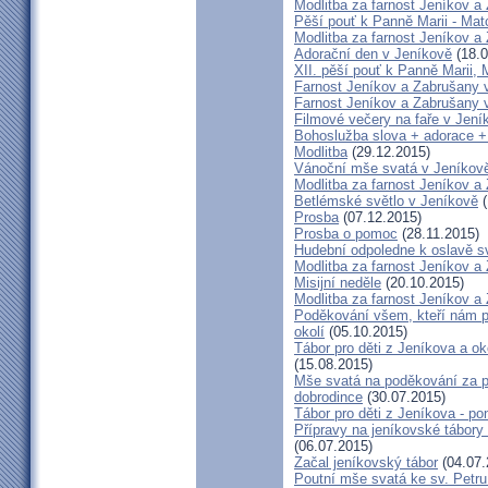
Modlitba za farnost Jeníkov a
Pěší pouť k Panně Marii - Ma
Modlitba za farnost Jeníkov a
Adorační den v Jeníkově
(18.0
XII. pěší pouť k Panně Marii,
Farnost Jeníkov a Zabrušany v
Farnost Jeníkov a Zabrušany v
Filmové večery na faře v Jení
Bohoslužba slova + adorace +
Modlitba
(29.12.2015)
Vánoční mše svatá v Jeníkov
Modlitba za farnost Jeníkov a
Betlémské světlo v Jeníkově
(
Prosba
(07.12.2015)
Prosba o pomoc
(28.11.2015)
Hudební odpoledne k oslavě sv
Modlitba za farnost Jeníkov a
Misijní neděle
(20.10.2015)
Modlitba za farnost Jeníkov a
Poděkování všem, kteří nám po
okolí
(05.10.2015)
Tábor pro děti z Jeníkova a ok
(15.08.2015)
Mše svatá na poděkování za př
dobrodince
(30.07.2015)
Tábor pro děti z Jeníkova - pon
Přípravy na jeníkovské tábory
(06.07.2015)
Začal jeníkovský tábor
(04.07.
Poutní mše svatá ke sv. Petru