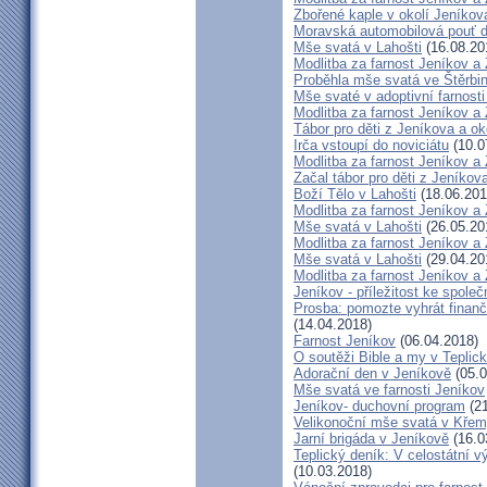
Zbořené kaple v okolí Jeníkov
Moravská automobilová pouť 
Mše svatá v Lahošti
(16.08.20
Modlitba za farnost Jeníkov a
Proběhla mše svatá ve Štěrbi
Mše svaté v adoptivní farnost
Modlitba za farnost Jeníkov a
Tábor pro děti z Jeníkova a oko
Irča vstoupí do noviciátu
(10.0
Modlitba za farnost Jeníkov a
Začal tábor pro děti z Jeníkova
Boží Tělo v Lahošti
(18.06.201
Modlitba za farnost Jeníkov a
Mše svatá v Lahošti
(26.05.20
Modlitba za farnost Jeníkov 
Mše svatá v Lahošti
(29.04.20
Modlitba za farnost Jeníkov a
Jeníkov - příležitost ke spole
Prosba: pomozte vyhrát finanč
(14.04.2018)
Farnost Jeníkov
(06.04.2018)
O soutěži Bible a my v Teplic
Adorační den v Jeníkově
(05.0
Mše svatá ve farnosti Jeníkov
Jeníkov- duchovní program
(21
Velikonoční mše svatá v Křem
Jarní brigáda v Jeníkově
(16.0
Teplický deník: V celostátní v
(10.03.2018)