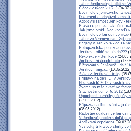
Tábor Jeníkovských dětí ve V
Článek v týdeníku 5+2
(04.07.
Boží Tělo v jeníkovské farnost
Dokument o adoptivní farnosti
Adoptivní farnost Jeníkov - te
Prosba o pomoc - aktuální, na
Jak jsme prožili Noc kostelů 
Boží Tělo ve farnosti Jeníkov
(
Tábor ve Vranově nad Dyjí pro
Brigády v Jeníkově - co se ná
Petropavelská pouť v Jeníkov
Jeníkov - přidá se někdo???
(1
Rekolekce v Jeníkově
(24.05.
Jeníkov - historické foto
(17.05
Biřmování v Jeníkově - další f
Jeníkov - brigáda
(10.05.2012)
Sláva v Jeníkově - fotky
(08.0
Přípravy na den "D" v Jeníkov
Noc kostelů 2012 v kostele sv
Zveme na mše svaté ve farnos
Slavnostní den 5. 5. 2012
(18.
Opomíjené památky přispěly n
(23.03.2012)
Příprava na Biřmování a jiné sv
(08.03.2012)
Radostné události ve farnosti 
V Jeníkově proběhla další příp
Andílkové odpoledne
(09.02.20
Výsledky tříkrálové sbírky ve 
Rozhovor o naší adoptované f