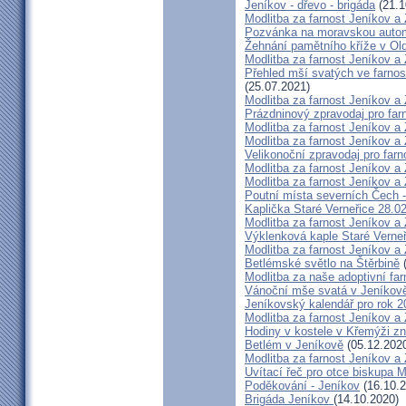
Jeníkov - dřevo - brigáda
(21.1
Modlitba za farnost Jeníkov a
Pozvánka na moravskou autom
Žehnání pamětního kříže v Ol
Modlitba za farnost Jeníkov a
Přehled mší svatých ve farnos
(25.07.2021)
Modlitba za farnost Jeníkov a
Prázdninový zpravodaj pro far
Modlitba za farnost Jeníkov a
Modlitba za farnost Jeníkov a
Velikonoční zpravodaj pro far
Modlitba za farnost Jeníkov a
Modlitba za farnost Jeníkov a
Poutní místa severních Čech -
Kaplička Staré Verneřice 28.0
Modlitba za farnost Jeníkov a
Výklenková kaple Staré Verne
Modlitba za farnost Jeníkov a
Betlémské světlo na Štěrbině
(
Modlitba za naše adoptivní fa
Vánoční mše svatá v Jeníkov
Jeníkovský kalendář pro rok 2
Modlitba za farnost Jeníkov a
Hodiny v kostele v Křemýži zn
Betlém v Jeníkově
(05.12.202
Modlitba za farnost Jeníkov 
Uvítací řeč pro otce biskupa 
Poděkování - Jeníkov
(16.10.2
Brigáda Jeníkov
(14.10.2020)