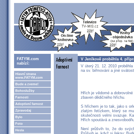
FATYM.com
V Jeníkově proběhla 4. přípr
nabízí:
V úterý 21. 12. 2010 proběhla
na sv. biřmování a jiné svátos
Hlavní strana
www.FATYM.com
Bude a zveme!
Bohoslužby
Hřích je vědomé a dobrovolné 
zbaven dědičného hříchu.
Farnosti
Adoptivní farnost
S hříchem je to tak, jako s or
Zpravodaj
zlatým řetízkem, který se mu l
skutečnosti velmi svazuje. Ka
Bylo
Hřích spoutává a znesvobodňu
Foto
Není průšvih to, že do svýc
Hesla
Průšvih je, když si řeknu: Budu