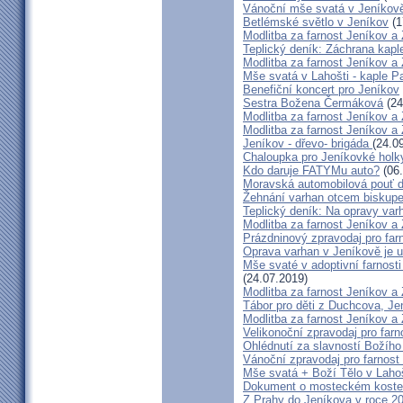
Vánoční mše svatá v Jeníkov
Betlémské světlo v Jeníkov
(1
Modlitba za farnost Jeníkov a
Teplický deník: Záchrana kapl
Modlitba za farnost Jeníkov a
Mše svatá v Lahošti - kaple P
Benefiční koncert pro Jeníkov
Sestra Božena Čermáková
(24
Modlitba za farnost Jeníkov a
Modlitba za farnost Jeníkov a
Jeníkov - dřevo- brigáda
(24.0
Chaloupka pro Jeníkovké holky
Kdo daruje FATYMu auto?
(06.
Moravská automobilová pouť d
Žehnání varhan otcem bisku
Teplický deník: Na opravy varh
Modlitba za farnost Jeníkov a
Prázdninový zpravodaj pro far
Oprava varhan v Jeníkově je 
Mše svaté v adoptivní farnost
(24.07.2019)
Modlitba za farnost Jeníkov a
Tábor pro děti z Duchcova, Jen
Modlitba za farnost Jeníkov a
Velikonoční zpravodaj pro far
Ohlédnutí za slavností Božího
Vánoční zpravodaj pro farnos
Mše svatá + Boží Tělo v Lahoš
Dokument o mosteckém koste
Z Prahy do Jeníkova v roce 2