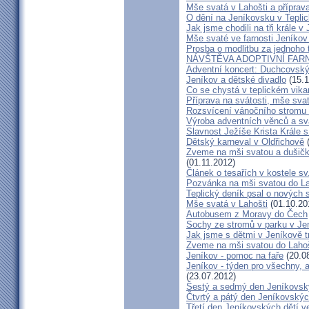
Mše svatá v Lahošti a příprava
O dění na Jeníkovsku v Tepli
Jak jsme chodili na tři krále v
Mše svaté ve farnosti Jeníko
Prosba o modlitbu za jednoho 
NÁVŠTĚVA ADOPTIVNÍ FAR
Adventní koncert: Duchcovský 
Jeníkov a dětské divadlo
(15.1
Co se chystá v teplickém vika
Příprava na svátosti, mše svat
Rozsvícení vánočního stromu 
Výroba adventních věnců a sv
Slavnost Ježíše Krista Krále 
Dětský karneval v Oldřichově
(
Zveme na mši svatou a dušičk
(01.11.2012)
Článek o tesařích v kostele sv
Pozvánka na mši svatou do L
Teplický deník psal o nových
Mše svatá v Lahošti
(01.10.20
Autobusem z Moravy do Čech
Sochy ze stromů v parku v Je
Jak jsme s dětmi v Jeníkově tr
Zveme na mši svatou do Laho
Jeníkov - pomoc na faře
(20.0
Jeníkov - týden pro všechny, a
(23.07.2012)
Šestý a sedmý den Jeníkovský
Čtvrtý a pátý den Jeníkovskýc
Třetí den Jeníkovských dětí v