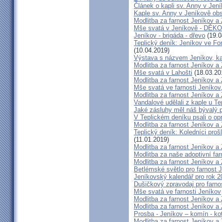
Článek o kapli sv. Anny v Jen
Kaple sv. Anny v Jeníkově obs
Modlitba za farnost Jeníkov a
Mše svatá v Jeníkově - DĚK
Jeníkov - brigáda - dřevo
(19.0
Teplický deník: Jeníkov ve Fon
(10.04.2019)
Výstava s názvem Jeníkov, k
Modlitba za farnost Jeníkov a
Mše svatá v Lahošti
(18.03.20
Modlitba za farnost Jeníkov a
Mše svatá ve farnosti Jeníko
Modlitba za farnost Jeníkov a
Vandalové udělali z kaple u Tepl
Jaké zásluhy měl náš bývalý p
V Teplickém deníku psali o op
Modlitba za farnost Jeníkov a
Teplický deník: Koledníci prošl
(11.01.2019)
Modlitba za farnost Jeníkov a
Modlitba za naše adoptivní fa
Modlitba za farnost Jeníkov a
Betlémské světlo pro farnost 
Jeníkovský kalendář pro rok 2
Dušičkový zpravodaj pro farn
Mše svatá ve farnosti Jeníkov
Modlitba za farnost Jeníkov a
Modlitba za farnost Jeníkov a
Prosba - Jeníkov – komín - ko
Modlitba za farnost Jeníkov a