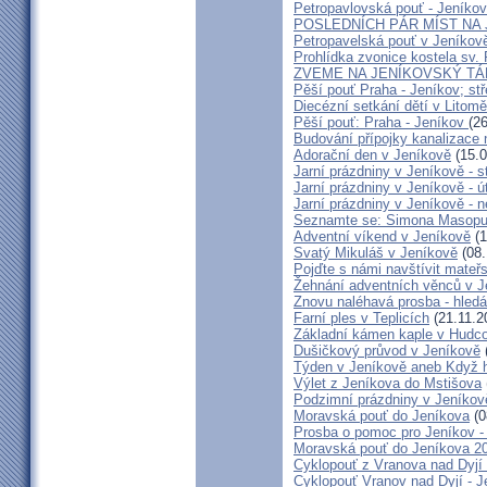
Petropavlovská pouť - Jeníkov
POSLEDNÍCH PÁR MÍST NA
Petropavelská pouť v Jeníkov
Prohlídka zvonice kostela sv.
ZVEME NA JENÍKOVSKÝ T
Pěší pouť Praha - Jeníkov; st
Diecézní setkání dětí v Litomě
Pěší pouť: Praha - Jeníkov
(2
Budování přípojky kanalizace 
Adorační den v Jeníkově
(15.0
Jarní prázdniny v Jeníkově - s
Jarní prázdniny v Jeníkově - ú
Jarní prázdniny v Jeníkově - n
Seznamte se: Simona Masopus
Adventní víkend v Jeníkově
(1
Svatý Mikuláš v Jeníkově
(08.
Pojďte s námi navštívit mateř
Žehnání adventních věnců v J
Znovu naléhavá prosba - hled
Farní ples v Teplicích
(21.11.2
Základní kámen kaple v Hudc
Dušičkový průvod v Jeníkově
Týden v Jeníkově aneb Když h
Výlet z Jeníkova do Mstišova
Podzimní prázdniny v Jeníkov
Moravská pouť do Jeníkova
(0
Prosba o pomoc pro Jeníkov - 
Moravská pouť do Jeníkova 2
Cyklopouť z Vranova nad Dyjí 
Cyklopouť Vranov nad Dyjí - Je