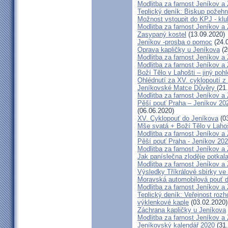
Modlitba za farnost Jeníkov a
Teplický deník: Biskup požehn
Možnost vstoupit do KPJ - klu
Modlitba za farnost Jeníkov a
Zasypaný kostel
(13.09.2020)
Jeníkov -prosba o pomoc
(24.
Oprava kapličky u Jeníkova
(2
Modlitba za farnost Jeníkov a
Modlitba za farnost Jeníkov a
Boží Tělo v Lahošti – jiný poh
Ohlédnutí za XV. cyklopoutí z
Jeníkovské Matce Důvěry
(21
Modlitba za farnost Jeníkov a
Pěší pouť Praha – Jeníkov 202
(06.06.2020)
XV. Cyklopouť do Jeníkova
(03
Mše svatá + Boží Tělo v Lahoš
Modlitba za farnost Jeníkov a
Pěší pouť Praha - Jeníkov 2
Modlitba za farnost Jeníkov a
Jak paníslečna zloděje potkal
Modlitba za farnost Jeníkov a
Výsledky Tříkrálové sbírky ve 
Moravská automobilová pouť d
Modlitba za farnost Jeníkov a
Teplický deník: Veřejnost roz
výklenkové kaple
(03.02.2020)
Záchrana kapličky u Jeníkova
Modlitba za farnost Jeníkov a
Jeníkovský kalendář 2020
(31.