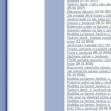
Modlitba
(27.01.2017)
Teplický deník: I díky vám dar
(25.01.2017)
Děkujeme dárcům!
(22.01.201
Jak vypadal dříve kostel v Zá
Jeníkov aneb co nás čeká od 3
Vánoce v Jeníkově
(30.12.201
Betlémské světlo ve farnosti 
Adventní setkání na faře v Je
Modlitba za farnost Jeníkov a
Teplický deník: Startuje soutě
korun
(12.12.2016)
Jeníkovský kalendář 2017
(12.
Prosba: pomozte vysoutěžit po
Pavla v Jeníkově
(06.12.2016)
Záchrana varhan v Jeníkově 
ČSOB pomáhá regionům: Záchra
finále
(28.11.2016)
Rozsvícení vánočního stromu 
Jak pokračuje oprava varhan z
(31.10.2016)
Modlitba za farnost Jeníkov a
Podzimní pobyt na faře v Jen
Modlitba za farnost Jeníkov a
Teplický deník: V Jeníkově op
Modlitba za farnost Jeníkov a
Pěší pouť na Velehrad očima 
Modlitba za farnost Jeníkov a
Modlitba za farnost Jeníkov a
Boží Tělo v Jeníkově
(24.06.2