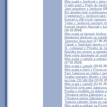
Mše svatá v Jeníkově v rámci
O pěší pouti z Prahy do Jeník
Jarní prázdniny v Jeníkově
(26
Byl ukraden meč a poškozena 
O betlémech v Jeníkově také 
Koncert k 290.výročí narození
Týden v Jeníkově završený m
Koncert skupiny Nezmaři v kos
(16.10.2014)
Mše svatá ve farnosti Jeník
Mariánská obožnost se soluňá
Tajemství dvou bust
(17.06.20
Článek v Teplickém deníku o 
IX. cyklopouť z Přímětic do J
Besídka pro seniory a následné
Moje volné dopoledne při soutě
Mše svatá v Lahošti a setkán
(17.02.2014)
Mše svatá v Lahošti
(10.02.20
Mše svatá a čtení z Písma sva
Paní Salačová se vrátila z ne
Svatba marianky Moniky z Duch
tel.čísle:720 599 054
(13.01.20
Mše svatá v Lahošti
(12.01.20
Navštívili jsme paní Salačovo
Prosba o modlitbu za dobrou 
Tříkralová sbírka Zábrušany a
Tříkralová sbírka Zábrušany a 
Teplická základní škola se za
Mše svatá a setkání na Písm