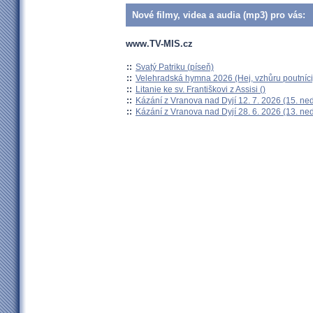
Nové filmy, videa a audia (mp3) pro vás:
www.TV-MIS.cz
::
Svatý Patriku (píseň)
::
Velehradská hymna 2026 (Hej, vzhůru poutníci
::
Litanie ke sv. Františkovi z Assisi ()
::
Kázání z Vranova nad Dyjí 12. 7. 2026 (15. ne
::
Kázání z Vranova nad Dyjí 28. 6. 2026 (13. ne