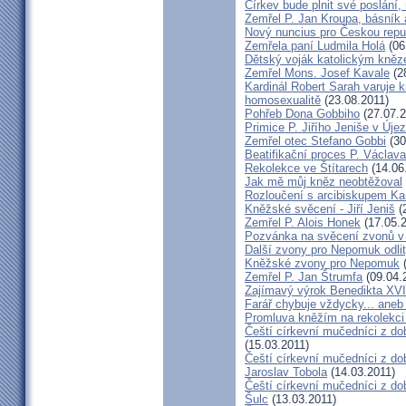
Církev bude plnit své poslání,
Zemřel P. Jan Kroupa, básník a
Nový nuncius pro Českou repu
Zemřela paní Ludmila Holá
(06
Dětský voják katolickým kně
Zemřel Mons. Josef Kavale
(2
Kardinál Robert Sarah varuje k
homosexualitě
(23.08.2011)
Pohřeb Dona Gobbiho
(27.07.2
Primice P. Jiřího Jeniše v Úje
Zemřel otec Stefano Gobbi
(30
Beatifikační proces P. Václav
Rekolekce ve Štítarech
(14.06
Jak mě můj kněz neobtěžoval
Rozloučení s arcibiskupem 
Kněžské svěcení - Jiří Jeniš
(
Zemřel P. Alois Honek
(17.05.2
Pozvánka na svěcení zvonů v
Další zvony pro Nepomuk odlit
Kněžské zvony pro Nepomuk
(
Zemřel P. Jan Štrumfa
(09.04.
Zajímavý výrok Benedikta XVI
Farář chybuje vždycky... an
Promluva kněžím na rekolekci 
Čeští církevní mučedníci z do
(15.03.2011)
Čeští církevní mučedníci z do
Jaroslav Tobola
(14.03.2011)
Čeští církevní mučedníci z dob
Šulc
(13.03.2011)