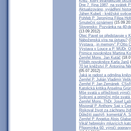
Kněz, který evangelizuje skr
Dne 7. října 1987, na svátek 
Aktualizováno, vyjádření histo
Jáhen Kubeš - kněžské svěce
Pohřeb P. Jeronýma Filipa Ho
Smuteční oznámení
(15.09.20
Slovensko: Pozvánka na 40-de
(13.09.2012)
Otec Pavel se představuje v K
Náboženská víra na ústupu?
(
Výstava ,,in memory" P.Otto 
Výstava v Louce a P. MUDr. O
Primice novokněze Martina K
Zemřel Mons. Jan Kutáč
(18.0
Příběh novokněze Karla Janů
(
70 let kněžství P. Antonína Ně
(05.07.2012)
Jaká je radost a odměna kněz
Zemřel P. Julián Vladimír Ve
Zemřel P. Jan Zemánek, CSs
Katolická kritika Anselma Grü
Mše svatá u příležitosti výroč
Svěcení a primiční mše svatá 
Zemřel Mons. ThDr. Josef Laš
Misionář P. Anthony Saji v Čes
Riskoval život za záchranu ži
Důležití pastýři, komentář A. 
Zemřel P. Angelus Alois Glab
Vikář hebrejsky mluvících kato
Připomínka 60. výročí popravy