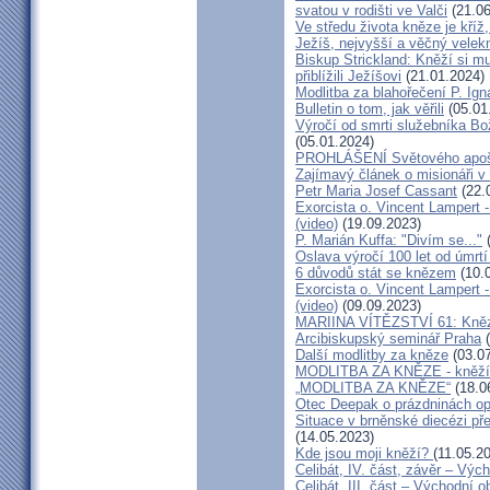
svatou v rodišti ve Valči
(21.06
Ve středu života kněze je kříž
Ježíš, nejvyšší a věčný velek
Biskup Strickland: Kněží si mu
přiblížili Ježíšovi
(21.01.2024)
Modlitba za blahořečení P. I
Bulletin o tom, jak věřili
(05.01
Výročí od smrti služebníka B
(05.01.2024)
PROHLÁŠENÍ Světového apošt
Zajímavý článek o misionáři v
Petr Maria Josef Cassant
(22.
Exorcista o. Vincent Lampert -
(video)
(19.09.2023)
P. Marián Kuffa: "Divím se..."
(
Oslava výročí 100 let od úmrtí
6 důvodů stát se knězem
(10.
Exorcista o. Vincent Lampert -
(video)
(09.09.2023)
MARIINA VÍTĚZSTVÍ 61: Kněz v
Arcibiskupský seminář Praha
(
Další modlitby za kněze
(03.07
MODLITBA ZA KNĚZE - kněží v
„MODLITBA ZA KNĚZE“
(18.0
Otec Deepak o prázdninách o
Situace v brněnské diecézi p
(14.05.2023)
Kde jsou moji kněží?
(11.05.2
Celibát, IV. část, závěr – Výc
Celibát, III. část – Východní o