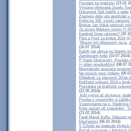
Povolání ke kněžství
(23.01.2
Výstava věnovaná Josefu Touf
Dokument Opři žebřík o nebe
(
Znamení doby pro apoštolát v
Kniha ke 100. výročí narození
Biskup Jan Vokál odslouží mši
Za otcem Markem stojím !!! (
Kardinál Groer nevinen?
(30.10
Půst a Pouť za kněze 2014
(17
"Musím být připravený na to, 
(16.07.2014)
Každý rok ubývá na Starém kon
Zamilovaný kněz
(10.07.2014)
P. Karel Skočovský: Posílám
(+ přání novokněžím)
(08.07.2
Mezinárodní asociace exorcist
Na misiích mezi Indiány
(05.07
Ohlednutí za slavností 20-let 
Kněžské svěcení 2014 v brněns
Pozvánka na kněžské svěcení 
(22.05.2014)
„Kdo vytrvá až do konce, bude
Prosba o vzpomínky a zážitk
Vzpomínáme na o. Vladimíra C
Kněz počatý při znásilnění: "S
(21.02.2014)
Farář Maroš Kuffa: Odpustit ne
křesťanství
(06.01.2014)
V Číhošti po šedesáti čtyřech
Ročně vystupuje z řeholních řá