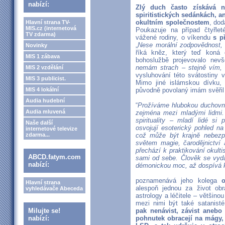
nabízí:
Zlý duch často získává 
spiritistických sedánkách, a
okultním společnostem
, dod
Hlavní strana TV-
MIS.cz (internetová
Poukazuje na případ čtyřle
TV zdarma)
vážené rodiny, o víkendu
s p
„
Nese morální zodpovědnost, 
Novinky
říká kněz, který teď koná 
MIS 1 zábava
bohoslužbě projevovalo nevš
nemám strach – stejně vím, 
MIS 2 vzdělání
vysluhování této svátostiny v
MIS 3 publicist.
Mimo jiné islámskou dívku, 
MIS 4 lokální
původně povolaný imám svěřil
Audia hudební
“
Prožíváme hlubokou duchovní 
Audia mluvená
zejména mezi mladými lidmi.
spirituality – mladí lidé si
Naše další
osvojují esoterický pohled n
internetové televize
zdarma...
což může být krajně nebezp
světem magie, čarodějnictví 
přechází k praktikování okul
ABCD.fatym.com
sami od sebe. Člověk se vyd
nabízí:
démonickou moc, až dospívá 
poznamenává jeho kolega
Hlavní strana
alespoň jednou za život obr
vyhledávače Abeceda
astrology a léčitele – většino
mezi nimi být také satanist
Milujte se!
pak nenávist, závist anebo ž
nabízí:
pohnutek obracejí na mágy, a