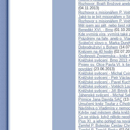
Rozhovor: Bratři Brožové aneb
(04.11.2013)
Rozhovor s misionářem P. Voj
Jaké to je být misionářem v St
Rozhovor s misionářem P. Voj
Měl jsem asi pět, nebo šest ro
Benedikt XVI. - Brno
(01.10.20
Kde vymírá víra, vymírá také 
Prázdniny na faře, aneb o. Vla
Sváteční slovo o. Marka Dun
Dobrodružství s Bohem
(14.07
Knězem na 40 hodin
(02.07.20
Osobnosti Znojemska – kněz
Kněžské svěcení, Brno 2013 +
Projev sv. Otce Pavla VI. k 
povolání
(23.06.2013)
Kněžské svěcení - Michal Cvi
Kněžské svěcení - Petr Václa
Kněžské svěcení - Pavel Kuc
Kněžské svěcení - Vojtěch Lo
Kněžské svěcení - Jiří Brtník
(
Jáhenské svěcení - Michal Se
Primice Jana Davida SAC
(13.
Umučený kněz Toufar z Číhošt
Návštěva o.Vladimíra v nemoc
Kdyby nad městem dlela kněžs
Co se stává, když někdo neod
Pius XI. a jeho pohled na nov
Zemřel P. Boleslav Česlav C
Zemřel P. Tomáš Prnka
(02.04