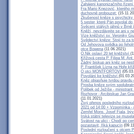
Zahájení kanonizačního řízení 
Fra Mario Knezović, kterého 
duchovně probouzet:
(15.11.20
Zkušenost kněze s psychicky
5 sester, které Pán povolal do
Svěcení stálých jáhnů v Brně
Kněží, nevzdávejte se ani v ne
Vize kněžství sv. Veroniky Giu
Svědectví kněze: Stojí to za t
Od Jehovova svědka po řeholní
otce Bowena
(11.06.2021)
O.Nik oslaví 20 let kněžství
(1
Křížová cesta P. Filipa M. Ant
Žádný biskup ani kněz se nes
P. František Lízna na Hoře kříž
O otci MONTFORTOVI
(05.03
Povolání ke kněžství
(01.03.2
Kněz objasňuje tvrdou pravdu 
Prosba kněze svým spolubrat
Polibek od Ježíše - ministrant
Rozhovor - Arcibiskup Jan Gra
(11.01.2021)
Živý přenos posledního rozlouč
2021 od 14:00 + Vzpomínka - 
Zemřel Mons. Josef Fiala, býv
Irská státní televize se muse
Svátost na ulici - Chodí po cen
pozastavit, říká kapucín
(09.11
Poslední rozloučení s otcem 