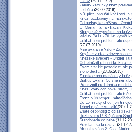
Lásky
(20.11.2019)
Ženatý katolický kněz přesvěd
celibátu
(20.09.2019)
Můj přítel opouští kněžství, a
Kněz rozzlobený na mši svatou
Od ateisty ke kněžství. Obrátil
O. Marian Kuffa - kázání Klok
Slepý muž vysvěcen na kněz
Václav Peša - 70. let výročí
Celibát není problém, ale odp
(27.07.2019)
Mše svatá ve Valči - 25. let 
Když se z otce-vdovce stane s
Kněžské svěcení - Ondřej Tal
Od letničního hnutí ke katolic
Exorcista: Ne posedlost, ale 
zlého ducha
(28.05.2019)
Z narkomana mariánský kněz
Biskup Evans: Co znamená b
Páter vedl na Titaniku modlitb
Kněz, který odčiňoval hříchy j
Celibát není problém, ale řeše
Franz Mühlberger - mimořádná 
Do Lomničky chodí jen ti nejod
'Ďábel a páter Amorth'
(20.01.2
Znáte osobnosti z oblastí FA
Rozhovor s P. Štěpánem Smol
Štandopéde do nebe
(31.12.20
Povolání ke kněžství
(21.12.2
Aktualizováno 2: Otec Marian 