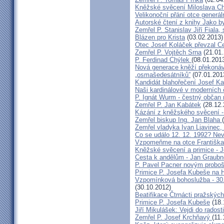
Kněžské svěcení Miloslava Ch
Velikonoční přání otce generál
Autorské čtení z knihy Jako 
Zemřel P. Stanislav Jiří Fiala,
Blázen pro Krista
(03.02.2013)
Otec Josef Koláček převzal C
Zemřel P. Vojtěch Srna
(21.01.
P. Ferdinad Chýlek
(08.01.201
Nová generace kněží překonáv
„osmašedesátníků”
(07.01.201
Kandidát blahořečení Josef K
Naši kardinálové v moderních
P. Ignát Wurm - čestný občan
Zemřel P. Jan Kabátek
(28.12.
Kázání z kněžského svěcení -
Zemřel biskup Ing. Jan Blaha
Zemřel vladyka Ivan Ljavinec,
Co se událo 12. 12. 1992? 
Vzpomeňme na otce Františka!
Kněžské svěcení a primice - 
Cesta k andělům - Jan Graubn
P. Pavel Pacner novým probo
Primice P. Josefa Kubeše na 
Vzpomínková bohoslužba - 30.
(30.10.2012)
Beatifikace Čtrnácti pražskýc
Primice P. Josefa Kubeše
(18.
Jiří Mikulášek: Vejdi do radost
Zemřel P. Josef Krchňavý
(11.