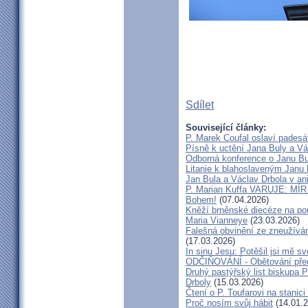
Sdílet
Související články:
P. Marek Coufal oslaví padesá
Písně k uctění Jana Buly a Vá
Odborná konference o Janu Bul
Litanie k blahoslaveným Janu 
Jan Bula a Václav Drbola v a
P. Marian Kuffa VARUJE: MÍR
Bohem!
(07.04.2026)
Kněží brněnské diecéze na pou
Maria Vianneye
(23.03.2026)
Falešná obvinění ze zneužíván
(17.03.2026)
In sinu Jesu: Potěšil jsi mě
ODČIŇOVÁNÍ - Obětování před
Druhý pastýřský list biskupa P
Drboly
(15.03.2026)
Čtení o P. Toufarovi na stanici
Proč nosím svůj hábit
(14.01.2