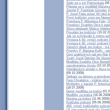
Stalo se u vsi Petrovskaja
(08
Připojte se k modlitbě Růženc
Zemřel P. František Grmolec
(
P. Josef Fiala oslaví 60 roků 
První kněžský zvon pro Nepo
Promluva P. Miloslava Fialy, 
Poselství Svatého Otce k past
Slovo předsedy Matice Velehr
Povolání ke kněžství
(15.02.2
Jak se schylovalo k mému po
Výstava k 60. výročí svěcení 
Výstava k 60. výročí svěcení 
Vánoční dárek pro kněze - tvá
Promlvy P. Mariana Kuffy - ne
Osm praktických rad pro Rok 
Svatý Jozef Damien De Veust
Modlitba Svatého Otce Benedik
zasvěcenému životu
(10.10.20
Interdiecézní projekt v Roce 
(09.10.2009)
Setkání za obnovu a posvěcení
Fara Chvalatice - vítáme otce 
Myšlenky z kázání P. Antonín
(18.07.2009)
Denní modlitba za kněze
(01.0
Modlitby za kněze
(16.06.2009
Novéna za kněze
(11.06.2009)
Kněžské svěcení
(05.06.2009)
400. výročí kněžského svěcen
Už jste napsali mail otci Frant