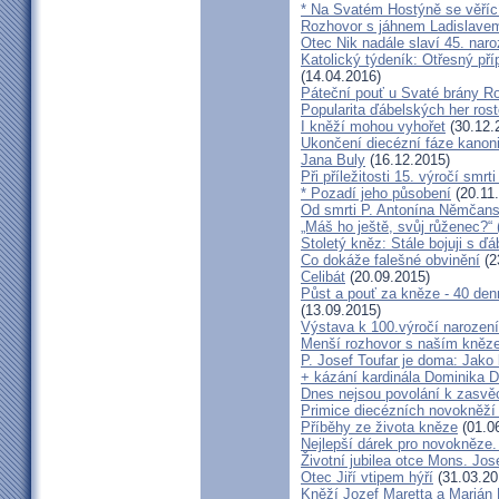
* Na Svatém Hostýně se věříc
Rozhovor s jáhnem Ladislave
Otec Nik nadále slaví 45. naro
Katolický týdeník: Otřesný pří
(14.04.2016)
Páteční pouť u Svaté brány R
Popularita ďábelských her roste
I kněží mohou vyhořet
(30.12.
Ukončení diecézní fáze kanoni
Jana Buly
(16.12.2015)
Při příležitosti 15. výročí smrt
* Pozadí jeho působení
(20.11
Od smrti P. Antonína Němčansk
„Máš ho ještě, svůj růženec?“ 
Stoletý kněz: Stále bojuji s ď
Co dokáže falešné obvinění
(2
Celibát
(20.09.2015)
Půst a pouť za kněze - 40 den
(13.09.2015)
Výstava k 100.výročí narození
Menší rozhovor s naším kně
P. Josef Toufar je doma: Jako
+ kázání kardinála Dominika 
Dnes nejsou povolání k zasvě
Primice diecézních novokněží
Příběhy ze života kněze
(01.0
Nejlepší dárek pro novokněze
Životní jubilea otce Mons. Jos
Otec Jiří vtipem hýří
(31.03.20
Kněží Jozef Maretta a Marián 