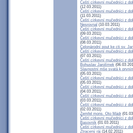
Čeští církevní mučedníci z dob
(12.03.2011)
Čeští církevní mučedníci z do
(11.03.2011)
Čeští církevní mučedníci z do
Nesrovnal
(10.03.2011)
Čeští církevní mučedníci z dob
(09.03.2011)
Čeští církevní mučedníci z do
(08.03.2011)
Celonárodní pout ke cti sv. J
Čeští církevní mučedníci z dob
(07.03.2011)
Čeští církevní mučedníci z dob
Bohuslav Jarolímek
(06.03.201
Slavnostní mše svatá k prvním
(05.03.2011)
Čeští církevní mučedníci z do
(05.03.2011)
Čeští církevní mučedníci z do
(04.03.2011)
Čeští církevní mučedníci z dob
(03.03.2011)
Čeští církevní mučedníci z do
(02.03.2011)
Zemřel mons. Oto Mádr
(01.03
Čeští církevní mučedníci z dob
Basovník
(01.03.2011)
Čeští církevní mučedníci z d
Ztracený ráj
(14.02.2011)