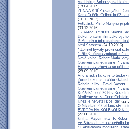
Arcibiskup Bober vyzval kněze
(18.04.2017)
ŽENA A KNĚZ (zamyšlení žen
Karol Dučák: Celibát kněží v 
(11.01.2017)
Fotbalista Philip Mulryne je 
(09.12.2016)
16. výročí smrti fra Slavka Ba
Dokumentární film Jako bycho
P. Amorth a jeho duchovní test
před Satanem
(24.10.2016)
* Zemřel bývalý provinciál sa
* Přímý přenos zádušní mše s
Nová kniha: Robert Maria M
Otevření pamětní síně P. Jana
Exorcista v zácviku se dělí o
(28.09.2016)
Ano a rád, i když je to těžké 
Zemřel exorcista páter Gabrie
Řeholní sliby - Pavel Baxant,
Otevření pamětní síně P. Jana
Kněžská pouť 2016 v Kostelní
Modleme se za Dona Gabriela
Kněz je největší Boží dar
(22.
O.Nik slaví 20 let kněžství a 5
EVROPA NA KOLENOU? K čemu 
(27.06.2016)
Kniha - Vzpomínka - P. Rober
Ve Štítarech se uskutečnila k
* Celosvětová modlitební štafe