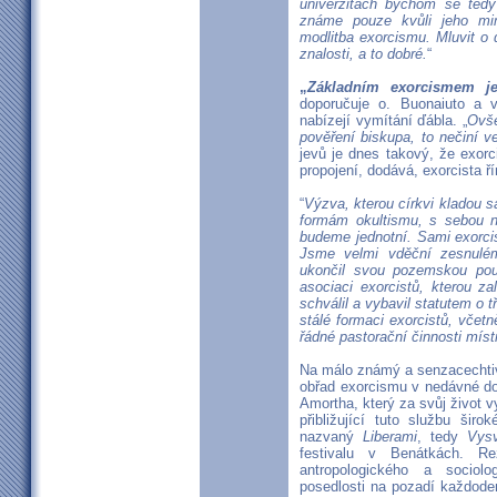
univerzitách bychom se tedy
známe pouze kvůli jeho mi
modlitba exorcismu. Mluvit o
znalosti, a to dobré.
“
„
Základním exorcismem j
doporučuje o. Buonaiuto a va
nabízejí vymítání ďábla. „
Ovše
pověření biskupa, to nečiní ve
jevů je dnes takový, že exorc
propojení, dodává, exorcista 
“
Výzva, kterou církvi kladou s
formám okultismu, s sebou ne
budeme jednotní. Sami exorcist
Jsme velmi vděční zesnulém
ukončil svou pozemskou pou
asociaci exorcistů, kterou za
schválil a vybavil statutem o 
stálé formaci exorcistů, včetn
řádné pastorační činnosti míst
Na málo známý a senzacechtiv
obřad exorcismu v nedávné dob
Amortha, který za svůj život v
přibližující tuto službu širo
nazvaný
Liberami
, tedy
Vys
festivalu v Benátkách. 
antropologického a sociol
posedlosti na pozadí každoden