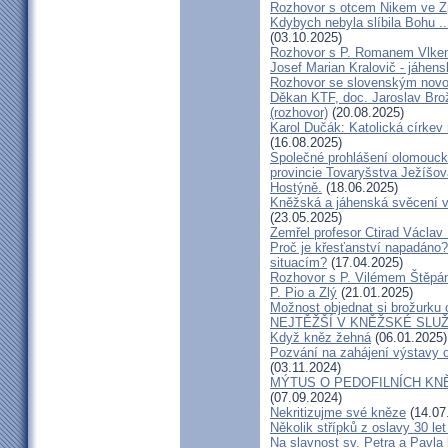
Rozhovor s otcem Nikem ve Z
Kdybych nebyla slíbila Bohu ..
(03.10.2025)
Rozhovor s P. Romanem Vlk
Josef Marian Kralovič - jáhen
Rozhovor se slovenským nov
Děkan KTF, doc. Jaroslav Bro
(rozhovor)
(20.08.2025)
Karol Dučák: Katolická církev 
(16.08.2025)
Společné prohlášení olomouck
provincie Tovaryšstva Ježíšo
Hostýně.
(18.06.2025)
Kněžská a jáhenská svěcení 
(23.05.2025)
Zemřel profesor Ctirad Václav 
Proč je křesťanství napadáno?
situacím?
(17.04.2025)
Rozhovor s P. Vilémem Štěp
P. Pio a Zlý
(21.01.2025)
Možnost objednat si brožurku 
NEJTĚŽŠÍ V KNĚŽSKÉ SLU
Když kněz žehná
(06.01.2025)
Pozvání na zahájení výstavy o
(03.11.2024)
MÝTUS O PEDOFILNÍCH KNĚŽÍC
(07.09.2024)
Nekritizujme své kněze
(14.07
Několik střípků z oslavy 30 le
Na slavnost sv. Petra a Pavl