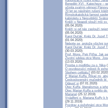
Kanonizační řízení kněží Jana
Benedikt XVI.: Katecheze – ge
učinila svatým věrnost Pánovu
70 let po násilném rušení kláš
Římskokatolická farnost spole
kabrioletu s Nejsvětější Svátos
Kněží v Neapoli slouží mši sv. 
(05.04.2020)
Kněží si od nás zaslouží nejen
(05.04.2020)
Karol Dučák: Kněz Dr. Jozef Ti
(01.04.2020)
Nebojte se, protože všichni j
Karol Dučák: Kněz Dr. Jozef Ti
(30.03.2020)
Prof. Mons. Petr Piťha: Jak s
Životní jubilea otce Mons. Jos
(13.03.2020)
Prosba o modlitbu za o. Nika
(
O osvobozující milosti (k exho
Sbohem celibátu?
(03.02.2020
P. Marian Kuffa: Říkají mi, aby
Československý mučedník bl.
Odpusť si
(07.01.2020)
Otec Kuffa, liberalismus a jeho
Otec Marian Kuffa a světlo do
Mariana)
(25.12.2019)
Vyjádření o. Mariana Kuffy k 
(29.11.2019)
Pozdrav a požehnání otce Mont