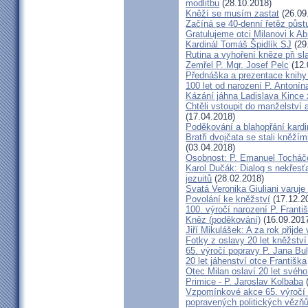
modlitbu
(28.10.2018)
Kněží se musím zastat
(26.09
Začíná se 40-denní řetěz půst
Gratulujeme otci Milanovi k 
Kardinál Tomáš Špidlík SJ
(29
Rutina a vyhoření kněze při sla
Zemřel P. Mgr. Josef Pelc
(12.
Přednáška a prezentace knihy 
100 let od narození P. Anton
Kázání jáhna Ladislava Kince 
Chtěli vstoupit do manželství a
(17.04.2018)
Poděkování a blahopřání kard
Bratři dvojčata se stali kněžím
(03.04.2018)
Osobnost: P. Emanuel Tocháč
Karol Dučák: Dialog s nekřesť
jezuitů
(28.02.2018)
Svatá Veronika Giuliani varuj
Povolání ke kněžství
(17.12.2
100. výročí narození P. Frant
Kněz (poděkování)
(16.09.201
Jiří Mikulášek: A za rok přijde
Fotky z oslavy 20 let kněžství
65. výročí popravy P. Jana Bu
20 let jáhenství otce Františka
Otec Milan oslaví 20 let svého
Primice - P. Jaroslav Kolbaba
(
Vzpomínkové akce 65. výročí 
popravených politických vězň