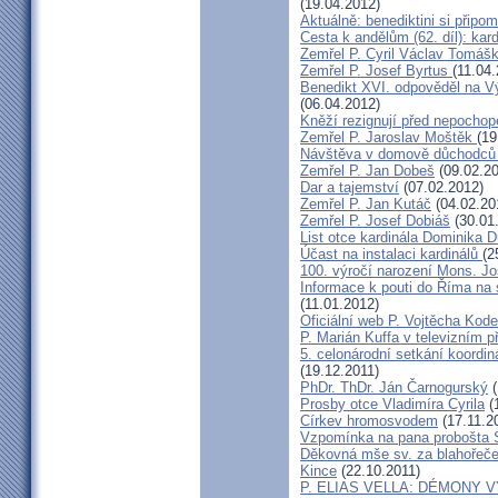
(19.04.2012)
Aktuálně: benediktini si připom
Cesta k andělům (62. díl): kar
Zemřel P. Cyril Václav Tomá
Zemřel P. Josef Byrtus
(11.04
Benedikt XVI. odpověděl na V
(06.04.2012)
Kněží rezignují před nepocho
Zemřel P. Jaroslav Moštěk
(19
Návštěva v domově důchodců 
Zemřel P. Jan Dobeš
(09.02.20
Dar a tajemství
(07.02.2012)
Zemřel P. Jan Kutáč
(04.02.20
Zemřel P. Josef Dobiáš
(30.01
List otce kardinála Dominika
Účast na instalaci kardinálů
(2
100. výročí narození Mons. Jo
Informace k pouti do Říma na
(11.01.2012)
Oficiální web P. Vojtěcha Kod
P. Marián Kuffa v televizním p
5. celonárodní setkání koordin
(19.12.2011)
PhDr. ThDr. Ján Čarnogurský
(
Prosby otce Vladimíra Cyrila
(
Církev hromosvodem
(17.11.2
Vzpomínka na pana probošta S
Děkovná mše sv. za blahořečen
Kince
(22.10.2011)
P. ELIAS VELLA: DÉMONY 