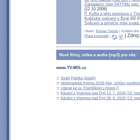
Zakládající člen FATYMu otec 
(12.10.2008)
P. Kuffa a jeho promluva v Trna
Kněžské svěcení v Brně
(02.0
Svěcení a primiční mše svat
| Autor:
Roman Tomek
| Vydáno dne 2
| Zdro
Přidat komentář
|
Nové filmy, videa a audia (mp3) pro vás:
www.TV-MIS.cz
::
Svatý Patriku (píseň)
::
Velehradská hymna 2026 (Hej, vzhůru poutníci
::
Litanie ke sv. Františkovi z Assisi ()
::
Kázání z Vranova nad Dyjí 12. 7. 2026 (15. ne
::
Kázání z Vranova nad Dyjí 28. 6. 2026 (13. ne