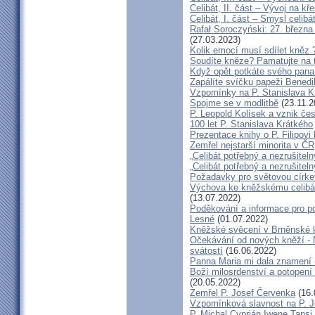
Celibát, II. část – Vývoj na 
Celibát, I. část – Smysl celibá
Rafał Soroczyński: 27. březn
(27.03.2023)
Kolik emocí musí sdílet kněz 
Soudíte kněze? Pamatujte na 
Když opět potkáte svého pana 
Zapálíte svíčku papeži Benedi
Vzpomínky na P. Stanislava K
Spojme se v modlitbě
(23.11.2
P. Leopold Kolísek a vznik če
100 let P. Stanislava Krátkého
Prezentace knihy o P. Filipovi
Zemřel nejstarší minorita v ČR
„Celibát potřebný a nezrušiteln
„Celibát potřebný a nezrušiteln
Požadavky pro světovou círke
Výchova ke kněžskému celibát
(13.07.2022)
Poděkování a informace pro po
Lesné
(01.07.2022)
Kněžské svěcení v Brněnské k
Očekávání od nových kněží -
svátostí
(16.06.2022)
Panna Maria mi dala znamení 
Boží milosrdenství a potopení 
(20.05.2022)
Zemřel P. Josef Červenka
(16.
Vzpomínková slavnost na P. 
P. Michal Cyprián Iwene Tansi