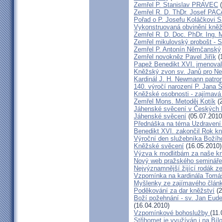
Zemřel P. Stanislav PRAVEC
(
Zemřel R. D. ThDr. Josef PA
Pořad o P. Josefu Koláčkovi 
Vykonstruovaná obvinění kněž
Zemřel R. D. Doc. PhDr. Ing.
Zemřel mikulovský probošt - S
Zemřel P. Antonín Němčanský
Zemřel novokněz Pavel Jiřík
(
Papež Benedikt XVI. jmenova
Kněžský zvon sv. Janů pro N
Kardinál J. H. Newmann patro
140. výročí narození P. Jana
Kněžské osobnosti - zajímavá
Zemřel Mons. Metoděj Kotík
(2
Jáhenské svěcení v Českých 
Jáhenské svěcení
(05.07.2010
Přednáška na téma Uzdravení ž
Benedikt XVI. zakončil Rok k
Výroční den služebníka Božíh
Kněžské svěcení
(16.05.2010)
Výzva k modlitbám za naše k
Nový web pražského semináře
Nejvýznamnější žijící rodák 
Vzpomínka na kardinála Tomáš
Myšlenky ze zajímavého článk
Poděkování za dar kněžství
(2
Boží požehnání - sv. Jan Eud
(16.04.2010)
Vzpomínkové bohoslužby
(11.
Střihomet je využíván i na Bíl