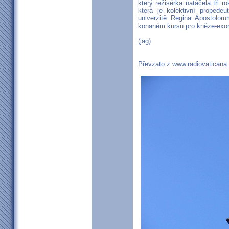
který režisérka natáčela tři r
která je kolektivní propede
univerzitě Regina Apostolor
konaném kursu pro kněze-exor
(jag)
Převzato z
www.radiovaticana