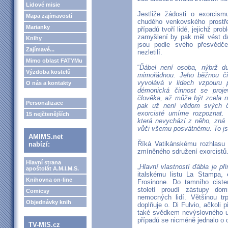
Lidové misie
Jestliže žádosti o exorcism
Mapa zajímavostí
chudého venkovského prostřed
Marianky
případů tvoří lidé, jejichž pro
zamyšlení by pak měl vést da
Knihy
jsou podle svého přesvědče
Zajímavé...
nezletilí.
Mimo oblast FATYMu
“
Ďábel není osoba, nýbrž du
Výzdoba kostelů
mimořádnou. Jeho běžnou či
vyvolává v lidech vzpouru 
O nás a kontakty
démonická činnost se proje
člověka, až může být zcela 
Personalizace
pak už není vědom svých č
exorcisté umíme rozpoznat.
15 nejčtenějších
která nevychází z něho, zná
vůči všemu posvátnému. To js
AMIMS.net
Říká Vatikánskému rozhlas
nabízí:
zmíněného sdružení exorcistů
Hlavní strana
„
Hlavní vlastností ďábla je př
apoštolát A.M.I.M.S.
italskému listu La Stampa,
Knihovna on-line
Frosinone. Do tamního cist
století proudí zástupy do
Comicsy
nemocných lidí. Většinou trp
Objednávky knih
doplňuje o. Di Fulvio, ačkoli p
také svědkem nevýslovného ut
případů se nicméně jednalo o
TV-MIS.cz