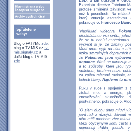
LSD, a tak udržuje v otroc
Exorcista diecéze Fabriano-Ma
Hlavní strana webu
protože zmíněná závislost 
časopisu Milujte se!
než k posedlosti. Na mládež
Archiv vyšlých čísel
který vnucuje esoterickou a
pokračuje
o. Francesco Bam
Spřátelené
“
Například videohra
Poke
weby:
předkládanou vizi světa, jehož
že se tu nabízí esoterismus
Blog o FATYMu
zde
,
vycvičit si je, ze zábavy pos
blog o TV-MIS.cz
tv-
Musí proto vyjít na ulici a st
mis.signaly.cz
a
riziku smrtelných dopravních n
další blog o TV-MIS
že
Pokemoni jsou vybaveni 
zde
.
dopadne
, čímž se navozuje 
a to způsoby, které jsou typ
spánkem, kterému nelze odola
za zpěvu tajemné melodie, an
bolesti hlavy.
Najdeme tu mno
Ruku v ruce s opojením z t
získat moc a energie, jd
znevažování skutečného d
postvátného, pokračuje o. Ald
“
O zlém duchu dnes mluví více
jevů rádi z různých důvodů 
něm měli mnohem více mluvit 
Mezi obyčejnými lidmi často 
nejmenují ďábla, jestliže 