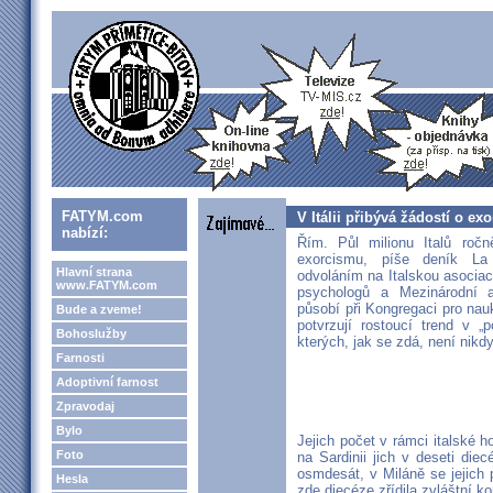
FATYM.com
V Itálii přibývá žádostí o ex
nabízí:
Řím. Půl milionu Italů roč
exorcismu, píše deník La
Hlavní strana
odvoláním na Italskou asociac
www.FATYM.com
psychologů a Mezinárodní as
působí při Kongregaci pro nauk
Bude a zveme!
potvrzují rostoucí trend v „
Bohoslužby
kterých, jak se zdá, není nikd
Farnosti
Adoptivní farnost
Zpravodaj
Bylo
Jejich počet v rámci italské h
Foto
na Sardinii jich v deseti di
osmdesát, v Miláně se jejich
Hesla
zde diecéze zřídila zvláštní ko