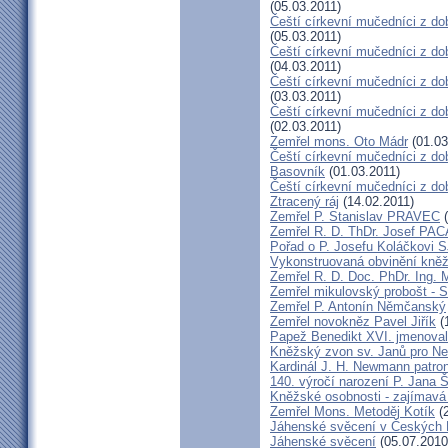
(05.03.2011)
Čeští církevní mučedníci z do
(05.03.2011)
Čeští církevní mučedníci z do
(04.03.2011)
Čeští církevní mučedníci z dob
(03.03.2011)
Čeští církevní mučedníci z do
(02.03.2011)
Zemřel mons. Oto Mádr
(01.03
Čeští církevní mučedníci z dob
Basovník
(01.03.2011)
Čeští církevní mučedníci z d
Ztracený ráj
(14.02.2011)
Zemřel P. Stanislav PRAVEC
(
Zemřel R. D. ThDr. Josef PA
Pořad o P. Josefu Koláčkovi 
Vykonstruovaná obvinění kněž
Zemřel R. D. Doc. PhDr. Ing.
Zemřel mikulovský probošt - S
Zemřel P. Antonín Němčanský
Zemřel novokněz Pavel Jiřík
(
Papež Benedikt XVI. jmenova
Kněžský zvon sv. Janů pro N
Kardinál J. H. Newmann patro
140. výročí narození P. Jana
Kněžské osobnosti - zajímavá
Zemřel Mons. Metoděj Kotík
(2
Jáhenské svěcení v Českých 
Jáhenské svěcení
(05.07.2010