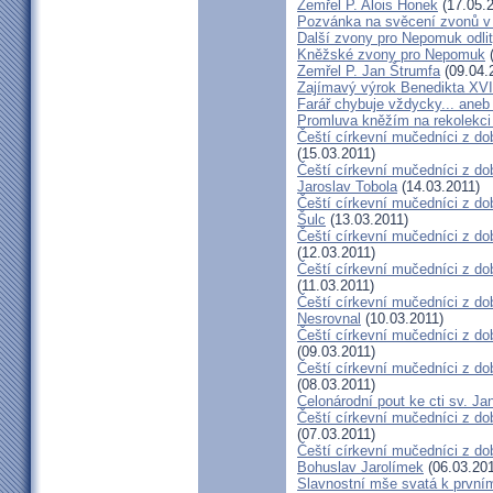
Zemřel P. Alois Honek
(17.05.2
Pozvánka na svěcení zvonů v
Další zvony pro Nepomuk odlit
Kněžské zvony pro Nepomuk
(
Zemřel P. Jan Štrumfa
(09.04.
Zajímavý výrok Benedikta XVI
Farář chybuje vždycky... an
Promluva kněžím na rekolekci 
Čeští církevní mučedníci z do
(15.03.2011)
Čeští církevní mučedníci z do
Jaroslav Tobola
(14.03.2011)
Čeští církevní mučedníci z dob
Šulc
(13.03.2011)
Čeští církevní mučedníci z dob
(12.03.2011)
Čeští církevní mučedníci z do
(11.03.2011)
Čeští církevní mučedníci z do
Nesrovnal
(10.03.2011)
Čeští církevní mučedníci z dob
(09.03.2011)
Čeští církevní mučedníci z do
(08.03.2011)
Celonárodní pout ke cti sv. J
Čeští církevní mučedníci z dob
(07.03.2011)
Čeští církevní mučedníci z dob
Bohuslav Jarolímek
(06.03.201
Slavnostní mše svatá k prvním