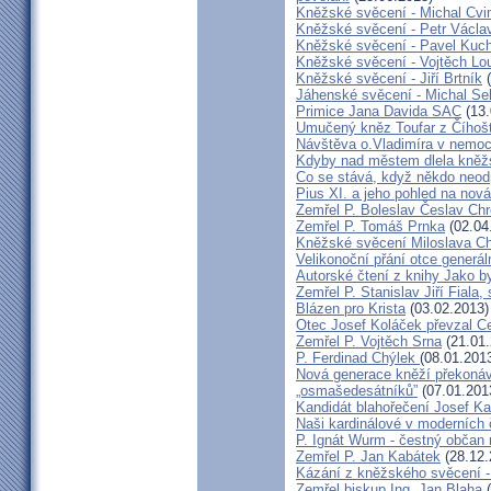
Kněžské svěcení - Michal Cvi
Kněžské svěcení - Petr Václa
Kněžské svěcení - Pavel Kuc
Kněžské svěcení - Vojtěch Lo
Kněžské svěcení - Jiří Brtník
(
Jáhenské svěcení - Michal Se
Primice Jana Davida SAC
(13.
Umučený kněz Toufar z Číhošt
Návštěva o.Vladimíra v nemoc
Kdyby nad městem dlela kněžs
Co se stává, když někdo neod
Pius XI. a jeho pohled na nov
Zemřel P. Boleslav Česlav C
Zemřel P. Tomáš Prnka
(02.04
Kněžské svěcení Miloslava Ch
Velikonoční přání otce generál
Autorské čtení z knihy Jako 
Zemřel P. Stanislav Jiří Fiala,
Blázen pro Krista
(03.02.2013)
Otec Josef Koláček převzal C
Zemřel P. Vojtěch Srna
(21.01.
P. Ferdinad Chýlek
(08.01.201
Nová generace kněží překonáv
„osmašedesátníků”
(07.01.201
Kandidát blahořečení Josef K
Naši kardinálové v moderních
P. Ignát Wurm - čestný občan
Zemřel P. Jan Kabátek
(28.12.
Kázání z kněžského svěcení -
Zemřel biskup Ing. Jan Blaha