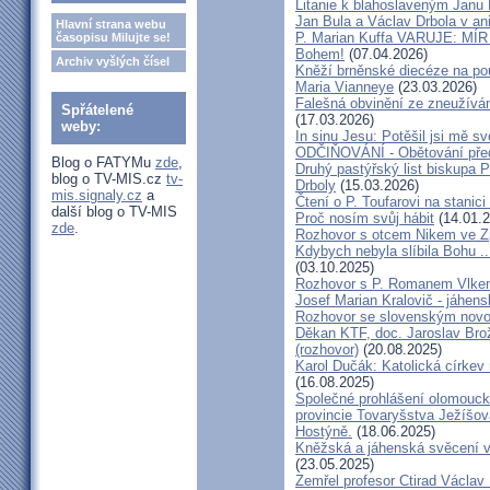
Litanie k blahoslaveným Janu 
Jan Bula a Václav Drbola v a
Hlavní strana webu
P. Marian Kuffa VARUJE: MÍR
časopisu Milujte se!
Bohem!
(07.04.2026)
Archiv vyšlých čísel
Kněží brněnské diecéze na pou
Maria Vianneye
(23.03.2026)
Falešná obvinění ze zneužíván
Spřátelené
(17.03.2026)
weby:
In sinu Jesu: Potěšil jsi mě
ODČIŇOVÁNÍ - Obětování před
Blog o FATYMu
zde
,
Druhý pastýřský list biskupa P
blog o TV-MIS.cz
tv-
Drboly
(15.03.2026)
mis.signaly.cz
a
Čtení o P. Toufarovi na stanici
další blog o TV-MIS
Proč nosím svůj hábit
(14.01.2
zde
.
Rozhovor s otcem Nikem ve Z
Kdybych nebyla slíbila Bohu ..
(03.10.2025)
Rozhovor s P. Romanem Vlk
Josef Marian Kralovič - jáhen
Rozhovor se slovenským nov
Děkan KTF, doc. Jaroslav Bro
(rozhovor)
(20.08.2025)
Karol Dučák: Katolická církev 
(16.08.2025)
Společné prohlášení olomouck
provincie Tovaryšstva Ježíšo
Hostýně.
(18.06.2025)
Kněžská a jáhenská svěcení 
(23.05.2025)
Zemřel profesor Ctirad Václav 