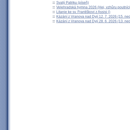
::
Svatý Patriku (píseň)
::
Velehradská hymna 2026 (Hej, vzhůru poutníci
::
Litanie ke sv. Františkovi z Assisi ()
::
Kázání z Vranova nad Dyjí 12. 7. 2026 (15. ne
::
Kázání z Vranova nad Dyjí 28. 6. 2026 (13. ne