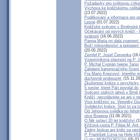
Požadavky pro světovou círke
Výchova ke kněžskému celibát
(13.07.2022)
Poděkování a informace pro po
Lesné
(01.07.2022)
Kněžské svěcení v Brněnské k
Očekávání od nových kněží -
svátostí
(16.06.2022)
Panna Maria mi dala znamení 
Boží milosrdenství a potopení 
(20.05.2022)
Zemřel P. Josef Červenka
(16.
Vzpomínková slavnost na P. 
P. Michal Cyprián Iwene Tansi
Zahájení kanonizačního řízení 
Fra Mario Knezović, kterého 
duchovně probouzet:
(15.11.20
Zkušenost kněze s psychicky
5 sester, které Pán povolal do
Svěcení stálých jáhnů v Brně
Kněží, nevzdávejte se ani v ne
Vize kněžství sv. Veroniky Giu
Svědectví kněze: Stojí to za t
Od Jehovova svědka po řeholní
otce Bowena
(11.06.2021)
O.Nik oslaví 20 let kněžství
(1
Křížová cesta P. Filipa M. Ant
Žádný biskup ani kněz se nes
P. František Lízna na Hoře kříž
O otci MONTFORTOVI
(05.03