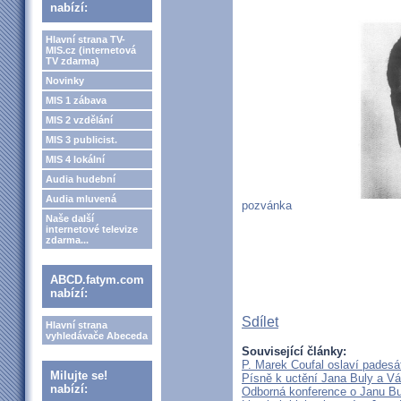
nabízí:
Hlavní strana TV-
MIS.cz (internetová
TV zdarma)
Novinky
MIS 1 zábava
MIS 2 vzdělání
MIS 3 publicist.
MIS 4 lokální
Audia hudební
Audia mluvená
pozvánka
Naše další
internetové televize
zdarma...
ABCD.fatym.com
nabízí:
Sdílet
Hlavní strana
vyhledávače Abeceda
Související články:
P. Marek Coufal oslaví padesá
Milujte se!
Písně k uctění Jana Buly a Vá
nabízí:
Odborná konference o Janu Bul