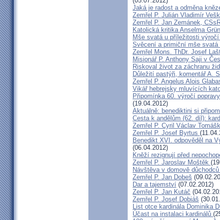
(05.07.2012)
Jaká je radost a odměna kněz
Zemřel P. Julián Vladimír Ve
Zemřel P. Jan Zemánek, CSs
Katolická kritika Anselma Grü
Mše svatá u příležitosti výroč
Svěcení a primiční mše svatá 
Zemřel Mons. ThDr. Josef Laš
Misionář P. Anthony Saji v Čes
Riskoval život za záchranu ži
Důležití pastýři, komentář A. 
Zemřel P. Angelus Alois Glab
Vikář hebrejsky mluvících kato
Připomínka 60. výročí popravy
(19.04.2012)
Aktuálně: benediktini si připom
Cesta k andělům (62. díl): kar
Zemřel P. Cyril Václav Tomá
Zemřel P. Josef Byrtus
(11.04
Benedikt XVI. odpověděl na V
(06.04.2012)
Kněží rezignují před nepocho
Zemřel P. Jaroslav Moštěk
(19
Návštěva v domově důchodců 
Zemřel P. Jan Dobeš
(09.02.20
Dar a tajemství
(07.02.2012)
Zemřel P. Jan Kutáč
(04.02.20
Zemřel P. Josef Dobiáš
(30.01
List otce kardinála Dominika
Účast na instalaci kardinálů
(2