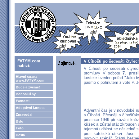
FATYM.com
V Číhošti po šedesáti čtyřec
nabízí:
V Číhošti po šedesáti čtyřec
promluvy V sobotu
7. pros
Hlavní strana
kostele uveden pořad "Jako b
www.FATYM.com
pásmo o pohnutém životě P. J
Bude a zveme!
Bohoslužby
Farnosti
Adoptivní farnost
Adventní čas je v novodobé nár
Zpravodaj
s Číhoští. Přesněji s číhošťsk
prosince 1949 při kázání kněz
Bylo
křížek a zůstal stát zkroucen
Foto
tajemná událost se následně s
proti katolické církvi. Jose
Hesla
podvolit scénáři Státní bezpe