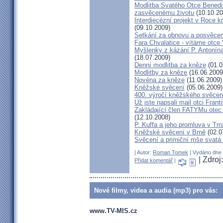
Modlitba Svatého Otce Benedik
zasvěcenému životu
(10.10.20
Interdiecézní projekt v Roce 
(09.10.2009)
Setkání za obnovu a posvěcení
Fara Chvalatice - vítáme otce 
Myšlenky z kázání P. Antonín
(18.07.2009)
Denní modlitba za kněze
(01.0
Modlitby za kněze
(16.06.2009
Novéna za kněze
(11.06.2009)
Kněžské svěcení
(05.06.2009)
400. výročí kněžského svěcen
Už jste napsali mail otci Frant
Zakládající člen FATYMu otec 
(12.10.2008)
P. Kuffa a jeho promluva v Trna
Kněžské svěcení v Brně
(02.0
Svěcení a primiční mše svat
| Autor:
Roman Tomek
| Vydáno dne 2
| Zdro
Přidat komentář
|
Nové filmy, videa a audia (mp3) pro vás:
www.TV-MIS.cz