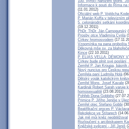
100. výročí narození Mons. Jo
Informace k pouti do Říma na
(11.01.2012)
Oficiální web P. Vojtěcha Kod
P. Marián Kuffa v televizním p
5. celonárodní setkání koordin
(19.12.2011)
PhDr. ThDr. Ján Čarnogurský
(
Prosby otce Vladimíra Cyrila
(
Církev hromosvodem
(17.11.2
Vzpomínka na pana probošta S
Děkovná mše sv. za blahořečen
Kince
(22.10.2011)
P. ELIAS VELLA: DÉMONY 
Církev bude plnit své poslání,
Zemřel P. Jan Kroupa, básník a
Nový nuncius pro Českou repu
Zemřela paní Ludmila Holá
(06
Dětský voják katolickým kně
Zemřel Mons. Josef Kavale
(2
Kardinál Robert Sarah varuje k
homosexualitě
(23.08.2011)
Pohřeb Dona Gobbiho
(27.07.2
Primice P. Jiřího Jeniše v Úje
Zemřel otec Stefano Gobbi
(30
Beatifikační proces P. Václav
Rekolekce ve Štítarech
(14.06
Jak mě můj kněz neobtěžoval
Rozloučení s arcibiskupem 
Kněžské svěcení - Jiří Jeniš
(