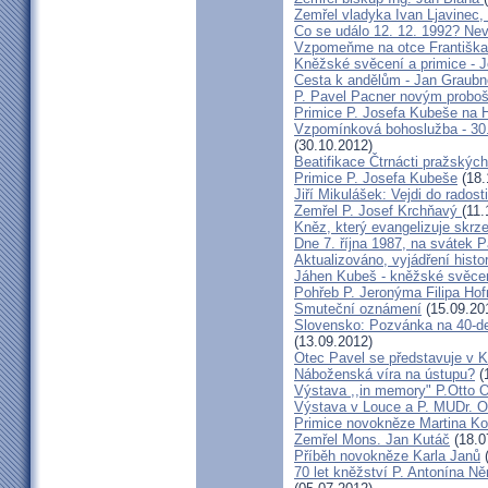
Zemřel vladyka Ivan Ljavinec,
Co se událo 12. 12. 1992? 
Vzpomeňme na otce Františka!
Kněžské svěcení a primice - 
Cesta k andělům - Jan Graubn
P. Pavel Pacner novým probo
Primice P. Josefa Kubeše na 
Vzpomínková bohoslužba - 30.
(30.10.2012)
Beatifikace Čtrnácti pražskýc
Primice P. Josefa Kubeše
(18.
Jiří Mikulášek: Vejdi do radost
Zemřel P. Josef Krchňavý
(11.
Kněz, který evangelizuje skr
Dne 7. října 1987, na svátek 
Aktualizováno, vyjádření histo
Jáhen Kubeš - kněžské svěce
Pohřeb P. Jeronýma Filipa Ho
Smuteční oznámení
(15.09.20
Slovensko: Pozvánka na 40-de
(13.09.2012)
Otec Pavel se představuje v K
Náboženská víra na ústupu?
(
Výstava ,,in memory" P.Otto 
Výstava v Louce a P. MUDr. O
Primice novokněze Martina K
Zemřel Mons. Jan Kutáč
(18.0
Příběh novokněze Karla Janů
(
70 let kněžství P. Antonína Ně