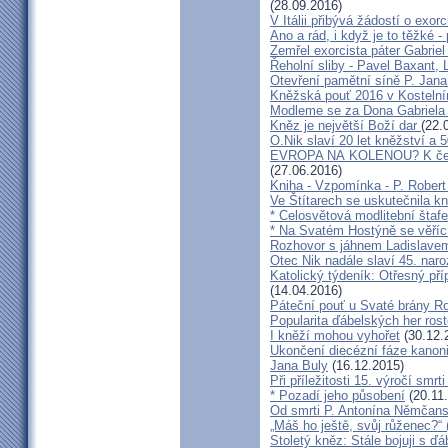
(28.09.2016)
V Itálii přibývá žádostí o exor
Ano a rád, i když je to těžké 
Zemřel exorcista páter Gabrie
Řeholní sliby - Pavel Baxant,
Otevření pamětní síně P. Jana
Kněžská pouť 2016 v Kostelní
Modleme se za Dona Gabriela
Kněz je největší Boží dar
(22.
O.Nik slaví 20 let kněžství a 5
EVROPA NA KOLENOU? K čemu 
(27.06.2016)
Kniha - Vzpomínka - P. Rober
Ve Štítarech se uskutečnila k
* Celosvětová modlitební štafe
* Na Svatém Hostýně se věříc
Rozhovor s jáhnem Ladislave
Otec Nik nadále slaví 45. naro
Katolický týdeník: Otřesný pří
(14.04.2016)
Páteční pouť u Svaté brány R
Popularita ďábelských her roste
I kněží mohou vyhořet
(30.12.
Ukončení diecézní fáze kanoni
Jana Buly
(16.12.2015)
Při příležitosti 15. výročí smrt
* Pozadí jeho působení
(20.11
Od smrti P. Antonína Němčansk
„Máš ho ještě, svůj růženec?“ 
Stoletý kněz: Stále bojuji s ď