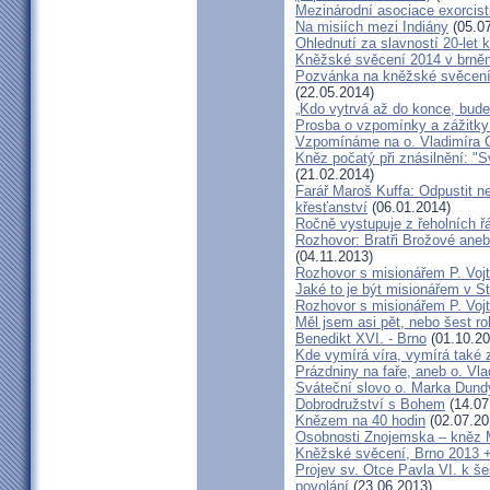
Mezinárodní asociace exorcist
Na misiích mezi Indiány
(05.07
Ohlednutí za slavností 20-let 
Kněžské svěcení 2014 v brněns
Pozvánka na kněžské svěcení 
(22.05.2014)
„Kdo vytrvá až do konce, bude
Prosba o vzpomínky a zážitk
Vzpomínáme na o. Vladimíra C
Kněz počatý při znásilnění: "S
(21.02.2014)
Farář Maroš Kuffa: Odpustit ne
křesťanství
(06.01.2014)
Ročně vystupuje z řeholních řá
Rozhovor: Bratři Brožové aneb
(04.11.2013)
Rozhovor s misionářem P. Voj
Jaké to je být misionářem v St
Rozhovor s misionářem P. Voj
Měl jsem asi pět, nebo šest ro
Benedikt XVI. - Brno
(01.10.20
Kde vymírá víra, vymírá také 
Prázdniny na faře, aneb o. Vla
Sváteční slovo o. Marka Dun
Dobrodružství s Bohem
(14.07
Knězem na 40 hodin
(02.07.20
Osobnosti Znojemska – kněz
Kněžské svěcení, Brno 2013 +
Projev sv. Otce Pavla VI. k 
povolání
(23.06.2013)