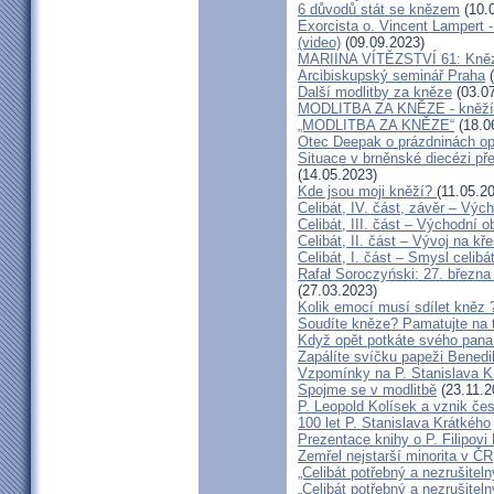
6 důvodů stát se knězem
(10.
Exorcista o. Vincent Lampert -
(video)
(09.09.2023)
MARIINA VÍTĚZSTVÍ 61: Kněz v
Arcibiskupský seminář Praha
(
Další modlitby za kněze
(03.07
MODLITBA ZA KNĚZE - kněží v
„MODLITBA ZA KNĚZE“
(18.0
Otec Deepak o prázdninách o
Situace v brněnské diecézi p
(14.05.2023)
Kde jsou moji kněží?
(11.05.2
Celibát, IV. část, závěr – Výc
Celibát, III. část – Východní o
Celibát, II. část – Vývoj na 
Celibát, I. část – Smysl celibá
Rafał Soroczyński: 27. březn
(27.03.2023)
Kolik emocí musí sdílet kněz 
Soudíte kněze? Pamatujte na 
Když opět potkáte svého pana 
Zapálíte svíčku papeži Benedi
Vzpomínky na P. Stanislava K
Spojme se v modlitbě
(23.11.2
P. Leopold Kolísek a vznik če
100 let P. Stanislava Krátkého
Prezentace knihy o P. Filipovi
Zemřel nejstarší minorita v ČR
„Celibát potřebný a nezrušiteln
„Celibát potřebný a nezrušiteln