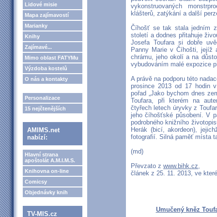
Lidové misie
vykonstruovaných monstrpro
klášterů, zatýkání a další per
Mapa zajímavostí
Marianky
Číhošť se tak stala jedním z 
století a dodnes přitahuje ži
Knihy
Josefa Toufara si dobře uv
Zajímavé...
Panny Marie v Číhošti, jejíž 
chrámu, jeho okolí a na důst
Mimo oblast FATYMu
vybudováním malé expozice př
Výzdoba kostelů
A právě na podporu této nadace
O nás a kontakty
prosince 2013 od 17 hodin 
pořad „Jako bychom dnes zemř
Personalizace
Toufara, při kterém na aut
čtyřech letech úryvky z Toufa
15 nejčtenějších
jeho číhošťské působení. V p
podrobného knižního životopi
Herák (bicí, akordeon), jejic
AMIMS.net
fotografií. Silná paměť místa t
nabízí:
(md)
Hlavní strana
apoštolát A.M.I.M.S.
Převzato z
www.bihk.cz
,
Knihovna on-line
článek z 25. 11. 2013, ve kter
Comicsy
Objednávky knih
Umučený kněz Toufa
TV-MIS.cz