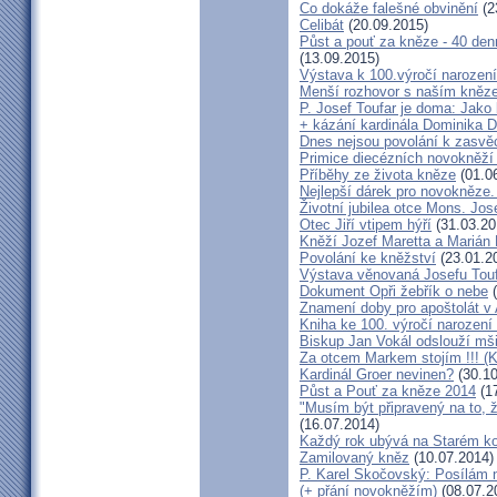
Co dokáže falešné obvinění
(2
Celibát
(20.09.2015)
Půst a pouť za kněze - 40 den
(13.09.2015)
Výstava k 100.výročí narození
Menší rozhovor s naším kně
P. Josef Toufar je doma: Jako
+ kázání kardinála Dominika 
Dnes nejsou povolání k zasvě
Primice diecézních novokněží
Příběhy ze života kněze
(01.0
Nejlepší dárek pro novokněze
Životní jubilea otce Mons. Jos
Otec Jiří vtipem hýří
(31.03.20
Kněží Jozef Maretta a Marián 
Povolání ke kněžství
(23.01.2
Výstava věnovaná Josefu Touf
Dokument Opři žebřík o nebe
(
Znamení doby pro apoštolát v
Kniha ke 100. výročí narození
Biskup Jan Vokál odslouží mši
Za otcem Markem stojím !!! (
Kardinál Groer nevinen?
(30.10
Půst a Pouť za kněze 2014
(17
"Musím být připravený na to, 
(16.07.2014)
Každý rok ubývá na Starém kon
Zamilovaný kněz
(10.07.2014)
P. Karel Skočovský: Posílám
(+ přání novokněžím)
(08.07.2