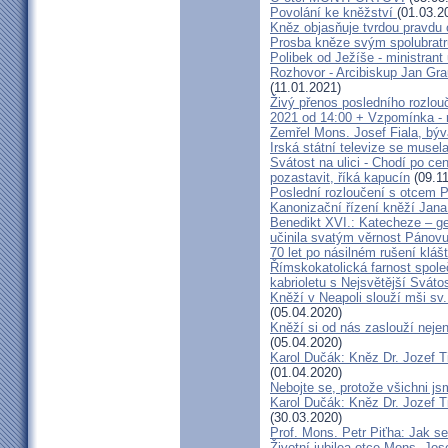
Povolání ke kněžství
(01.03.2
Kněz objasňuje tvrdou pravdu 
Prosba kněze svým spolubrat
Polibek od Ježíše - ministrant
Rozhovor - Arcibiskup Jan Gra
(11.01.2021)
Živý přenos posledního rozlouč
2021 od 14:00 + Vzpomínka - 
Zemřel Mons. Josef Fiala, býv
Irská státní televize se muse
Svátost na ulici - Chodí po cen
pozastavit, říká kapucín
(09.11
Poslední rozloučení s otcem 
Kanonizační řízení kněží Jana
Benedikt XVI.: Katecheze – ge
učinila svatým věrnost Pánovu
70 let po násilném rušení kláš
Římskokatolická farnost spole
kabrioletu s Nejsvětější Svátos
Kněží v Neapoli slouží mši sv. 
(05.04.2020)
Kněží si od nás zaslouží nejen
(05.04.2020)
Karol Dučák: Kněz Dr. Jozef Ti
(01.04.2020)
Nebojte se, protože všichni j
Karol Dučák: Kněz Dr. Jozef Ti
(30.03.2020)
Prof. Mons. Petr Piťha: Jak s
Životní jubilea otce Mons. Jos