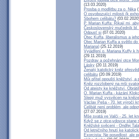
(13.03.2020)
Prosba o modlitbu za o. Nika
(
O osvobozující milosti (k exho
Sbohem celibátu?
(03.02.2020
P. Marian Kuffa: Říkají mi, aby
Československý mučedník bl.
Odpusť si
(07.01.2020)
Otec Kuffa, liberalismus a jeho
Otec Marian Kuffa a světlo do
Mariana)
(25.12.2019)
Vyjádření o. Mariana Kuffy k 
(29.11.2019)
Pozdrav a požehnání otce Mont
Lásky
(20.11.2019)
Ženatý katolický kněz přesvěd
celibátu
(20.09.2019)
Můj přítel opouští kněžství, a
Kněz rozzlobený na mši svatou
Od ateisty ke kněžství. Obrátil
O. Marian Kuffa - kázání Klok
Slepý muž vysvěcen na kněz
Václav Peša - 70. let výročí
Celibát není problém, ale odp
(27.07.2019)
Mše svatá ve Valči - 25. let 
Když se z otce-vdovce stane s
Kněžské svěcení - Ondřej Tal
Od letničního hnutí ke katolic
Exorcista: Ne posedlost, ale 