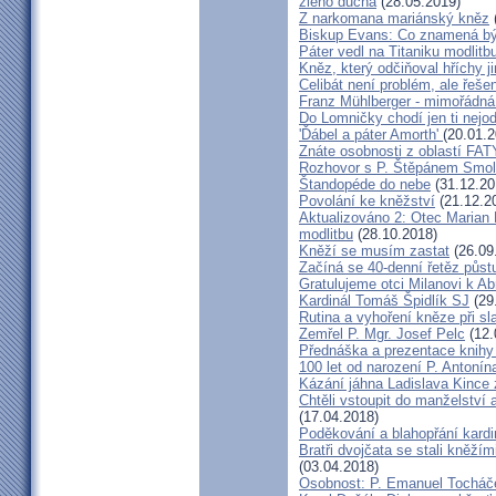
zlého ducha
(28.05.2019)
Z narkomana mariánský kněz
Biskup Evans: Co znamená b
Páter vedl na Titaniku modlitb
Kněz, který odčiňoval hříchy j
Celibát není problém, ale řeše
Franz Mühlberger - mimořádná 
Do Lomničky chodí jen ti nejod
'Ďábel a páter Amorth'
(20.01.2
Znáte osobnosti z oblastí FA
Rozhovor s P. Štěpánem Smol
Štandopéde do nebe
(31.12.20
Povolání ke kněžství
(21.12.2
Aktualizováno 2: Otec Marian 
modlitbu
(28.10.2018)
Kněží se musím zastat
(26.09
Začíná se 40-denní řetěz půst
Gratulujeme otci Milanovi k 
Kardinál Tomáš Špidlík SJ
(29
Rutina a vyhoření kněze při sla
Zemřel P. Mgr. Josef Pelc
(12.
Přednáška a prezentace knihy 
100 let od narození P. Anton
Kázání jáhna Ladislava Kince 
Chtěli vstoupit do manželství a
(17.04.2018)
Poděkování a blahopřání kard
Bratři dvojčata se stali kněžím
(03.04.2018)
Osobnost: P. Emanuel Tocháč