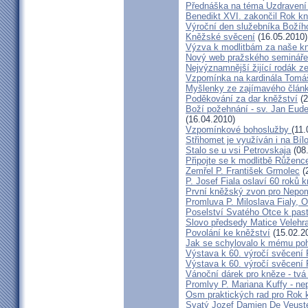
Přednáška na téma Uzdravení ž
Benedikt XVI. zakončil Rok k
Výroční den služebníka Božíh
Kněžské svěcení
(16.05.2010)
Výzva k modlitbám za naše k
Nový web pražského semináře
Nejvýznamnější žijící rodák 
Vzpomínka na kardinála Tomáš
Myšlenky ze zajímavého článk
Poděkování za dar kněžství
(2
Boží požehnání - sv. Jan Eud
(16.04.2010)
Vzpomínkové bohoslužby
(11.
Střihomet je využíván i na Bíl
Stalo se u vsi Petrovskaja
(08
Připojte se k modlitbě Růženc
Zemřel P. František Grmolec
(
P. Josef Fiala oslaví 60 roků 
První kněžský zvon pro Nepo
Promluva P. Miloslava Fialy, 
Poselství Svatého Otce k past
Slovo předsedy Matice Velehr
Povolání ke kněžství
(15.02.2
Jak se schylovalo k mému po
Výstava k 60. výročí svěcení 
Výstava k 60. výročí svěcení 
Vánoční dárek pro kněze - tvá
Promlvy P. Mariana Kuffy - ne
Osm praktických rad pro Rok 
Svatý Jozef Damien De Veust