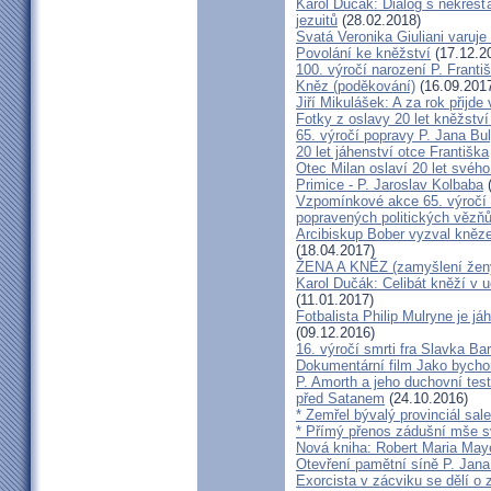
Karol Dučák: Dialog s nekřesť
jezuitů
(28.02.2018)
Svatá Veronika Giuliani varuj
Povolání ke kněžství
(17.12.2
100. výročí narození P. Frant
Kněz (poděkování)
(16.09.201
Jiří Mikulášek: A za rok přijde
Fotky z oslavy 20 let kněžství
65. výročí popravy P. Jana Bu
20 let jáhenství otce Františka
Otec Milan oslaví 20 let svého
Primice - P. Jaroslav Kolbaba
(
Vzpomínkové akce 65. výročí 
popravených politických vězň
Arcibiskup Bober vyzval kněze
(18.04.2017)
ŽENA A KNĚZ (zamyšlení žen
Karol Dučák: Celibát kněží v 
(11.01.2017)
Fotbalista Philip Mulryne je 
(09.12.2016)
16. výročí smrti fra Slavka Ba
Dokumentární film Jako bycho
P. Amorth a jeho duchovní test
před Satanem
(24.10.2016)
* Zemřel bývalý provinciál sa
* Přímý přenos zádušní mše s
Nová kniha: Robert Maria M
Otevření pamětní síně P. Jana
Exorcista v zácviku se dělí o