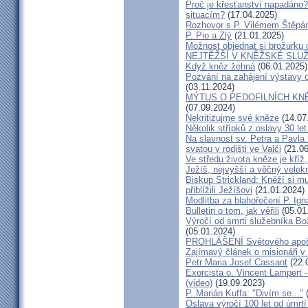
Proč je křesťanství napadáno?
situacím?
(17.04.2025)
Rozhovor s P. Vilémem Štěp
P. Pio a Zlý
(21.01.2025)
Možnost objednat si brožurku 
NEJTĚŽŠÍ V KNĚŽSKÉ SLU
Když kněz žehná
(06.01.2025)
Pozvání na zahájení výstavy o
(03.11.2024)
MÝTUS O PEDOFILNÍCH KNĚŽÍC
(07.09.2024)
Nekritizujme své kněze
(14.07
Několik střípků z oslavy 30 le
Na slavnost sv. Petra a Pavl
svatou v rodišti ve Valči
(21.06
Ve středu života kněze je kříž
Ježíš, nejvyšší a věčný velek
Biskup Strickland: Kněží si mu
přiblížili Ježíšovi
(21.01.2024)
Modlitba za blahořečení P. I
Bulletin o tom, jak věřili
(05.01
Výročí od smrti služebníka B
(05.01.2024)
PROHLÁŠENÍ Světového apošt
Zajímavý článek o misionáři v
Petr Maria Josef Cassant
(22.
Exorcista o. Vincent Lampert -
(video)
(19.09.2023)
P. Marián Kuffa: "Divím se..."
(
Oslava výročí 100 let od úmrtí