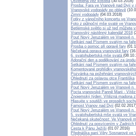
Osvětlená věž kostela
(30.03.2018)
Prosba: Fara ve Vranově nad Dyjí v
Vranovské vodopády po oblevě
(10.0
Zimní vodopády
(04.03.2018)
Fotky z vánočního koncertu ve Vran
Foto z půlnoční mše svaté ve Vrano
Betlémské světlo si už teď můžete v
Vranovský nástěnný kalendář 2018
(
Pouť Nový Jeruzalém ve Vranově n.
Setkání nad Písmem svatým na faře
Prosba o pomoc při opravě fary
(01.1
Nečekaná oprava vranovské fary
(16
6. svatohubertská mše svatá
(08.10.
Adorační den a poděkování za úrodu
Setkání nad Písmem svatým na faře
Komentované prohlídky vranovského
Pozvánka na požehnání vranovských
Ohlednutí za oslavou otce Františka
Setkání nad Písmem svatým na faře
Pouť Nový Jeruzalém ve Vranově n. D
Pocta vranovské Panně Marii - Vítě
Znojemský týden: Vítězná madona z
Hlasujte v soutěži ve prospěch soc
Farnost Vranov nad Dyjí
(02.02.2017
Pouť Nový Jeruzalém ve Vranově n. 
5. svatohubertská mše svatá ve Vran
Nečekaná skutečnost: Ve Vranově má
Ohlédnutí za posvícením v Zadních
Cesta k Pánu Ježíši
(01.07.2016)
Přednáška paní Věry Sosnarové ve Vr