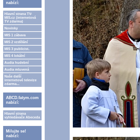
nabízí:
Hlavní strana TV-
MIS.cz (internetová
TV zdarma)
Novinky
MIS 1 zábava
MIS 2 vzdělání
MIS 3 publicist.
MIS 4 lokální
Audia hudební
Audia mluvená
Naše další
internetové televize
zdarma...
ABCD.fatym.com
nabízí:
Hlavní strana
vyhledávače Abeceda
Milujte se!
nabízí: