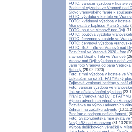
FOTO: vánoční výzdoba v kostele ve
Podzimní výzdoba ve Vranově nad D
Slovo vranovského faráře k součas
FOTO: výzdoba v kostele ve Vranov
FOTO: květinová výzdoba v kostele 
Mše svatá v kapličce Maria Schutz
(
FOTO: pouť ve Vranově nad Dyjí
(11
FOTO: pouťová výzdoba vranovskéh
FOTO: červenec v kostele ve Vrano
FOTO: červnová výzdoba vranovské
FOTO: Boží Tělo ve Vranově nad Dy
Posvícení ve Vranově 2020 - foto
(08
slavnost Božího Těla ve Vranově
(26
Vranov nad Dyjí: výzdoba v době ve
Jarní foto Vranova od pana Větříčka
Schody
(29.02.2020)
Foto: zimní výzdoba v kostele ve Vr
Uskutečnil se už 21. FATYMský ples
Zajímavé venkovní betlémy v naší ob
Foto: vánoční výzdoba ve vranovské
Jak se dělala vánoční výzdoba
(23.1
Přání z Vranova nad Dyjí z FATYMu
Výroba adventních věnců ve Vranově
Pozvánka na výrobu adventních věnc
Žehnání na začátku adventu
(13.11.2
Prosíme o podporu našich farností
(0
Foto: Svatohubertská mše svatá ve 
Nový kříž nad Vranovem
(31.10.2019
Výroba dušičkových věnečků v Místn
Jaké bylo zahájení výstavy Člověk 