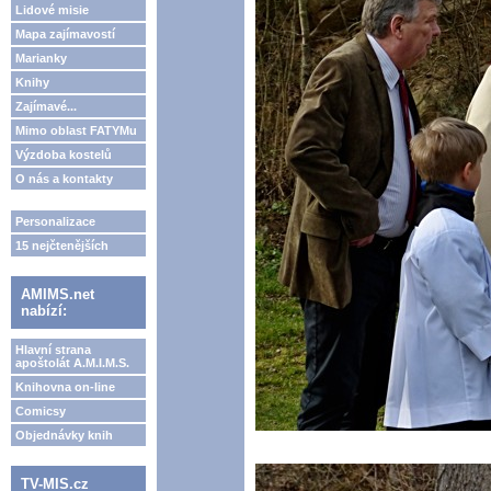
Lidové misie
Mapa zajímavostí
Marianky
Knihy
Zajímavé...
Mimo oblast FATYMu
Výzdoba kostelů
O nás a kontakty
Personalizace
15 nejčtenějších
AMIMS.net
nabízí:
Hlavní strana
apoštolát A.M.I.M.S.
Knihovna on-line
Comicsy
Objednávky knih
TV-MIS.cz