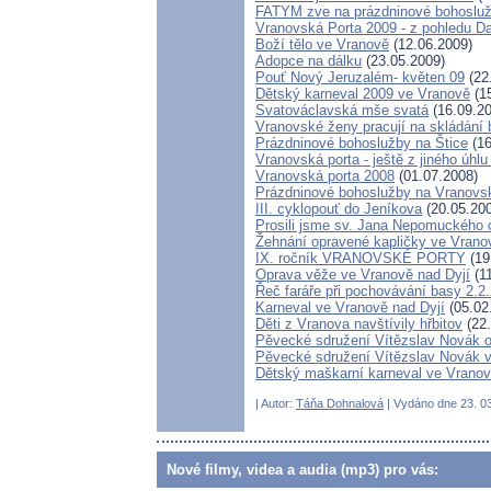
FATYM zve na prázdninové bohosluž
Vranovská Porta 2009 - z pohledu D
Boží tělo ve Vranově
(12.06.2009)
Adopce na dálku
(23.05.2009)
Pouť Nový Jeruzalém- květen 09
(22
Dětský karneval 2009 ve Vranově
(15
Svatováclavská mše svatá
(16.09.20
Vranovské ženy pracují na skládání 
Prázdninové bohoslužby na Štice
(16
Vranovská porta - ještě z jiného úhlu
Vranovská porta 2008
(01.07.2008)
Prázdninové bohoslužby na Vranovsk
III. cyklopouť do Jeníkova
(20.05.20
Prosili jsme sv. Jana Nepomuckého 
Žehnání opravené kapličky ve Vrano
IX. ročník VRANOVSKÉ PORTY
(19
Oprava věže ve Vranově nad Dyjí
(11
Řeč faráře při pochovávání basy 2.2
Karneval ve Vranově nad Dyjí
(05.02
Děti z Vranova navštívily hřbitov
(22.
Pěvecké sdružení Vítězslav Novák 
Pěvecké sdružení Vítězslav Novák v
Dětský maškarní karneval ve Vranov
| Autor:
Táňa Dohnalová
| Vydáno dne 23. 03
Nové filmy, videa a audia (mp3) pro vás: