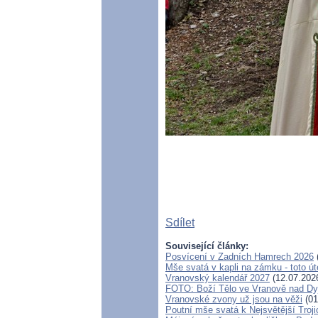
Sdílet
Související články:
Posvícení v Zadních Hamrech 2026
Mše svatá v kapli na zámku - toto úte
Vranovský kalendář 2027
(12.07.202
FOTO: Boží Tělo ve Vranově nad Dy
Vranovské zvony už jsou na věži
(01
Poutní mše svatá k Nejsvětější Troj