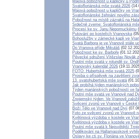
Májová pobožnost u kapličky u Pod
Svatofloriánská mše svatá 2026
(14.
Májová pobožnost u kapličky ve Vra
Svatofloriánské žehnání nového zás
Pobožnost na místě zázraků na Hal
Srdečně zveme: Svatofloriánská mš
Procesí ke sv. Janu Nepomuckému
(
Putování po kostelích Vranovska
(05
Bohoslužby v zámecké kapli ve Vran
Svatá Barbora je ve Vranově stále u
Do Vranova příjde Mikuláš
(02.12.20
Pobožnost ke sv. Barboře
(01.12.202
Pěvecké sdružení Vítězslav Nová
Poutní mše svatá v rotundě sv. Ond
Vranovský kalendář 2026
(19.11.202
FOTO: Hubertská mše svatá 2025
(0
Prosba o příspěvek na zavěšení zvo
13. svatohubertská mše svatá
(01.10
Jak probíhá týden mariánských pobož
Týden mariánských pobožností ve far
Poutní mše svatá ve Vranově nad Dy
Znojemský týden: Ve Vranově založil
Svěcení zvonů ve Vranově v České t
Boží Tělo ve Vranově nad Dyjí
(07.0
Foto ze svěcení zvonů ve Vranově n
Květinová výzdoba v kostele ve Vra
Květinová výzdoba v kostele ve Vra
Poutní mše svatá k Nejsvětější Troj
Poděkování na Hallamasskově vyhlí
Oslavy ke cti sv. Floriána ve Vranov