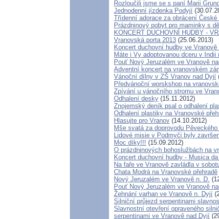
Rozloučili jsme se s paní Marii Gru
Jednodenní jízdenka Podyjí
(30.07.2
Třídenní adorace za obrácení České 
Prázdninový pobyt pro maminky s dě
KONCERT DUCHOVNÍ HUDBY - VR
Vranovská porta 2013
(25.06.2013)
Koncert duchovní hudby ve Vranově n
Máte i Vy adoptovanou dceru v Indii 
Pouť Nový Jeruzalém ve Vranově na
Adventní koncert na vranovském z
Vánoční dílny v ZŠ Vranov nad Dyjí
Předvánoční worskshop na vranovs
Zpívání u vánočního stromu ve Vran
Odhalení desky
(15.11.2012)
Znojemský deník psal o odhalení pla
Odhalení plastiky na Vranovské přeh
Hlasujte pro Vranov
(14.10.2012)
Mše svatá za doprovodu Pěveckého 
Lidové misie v Podmyči byly završen
Moc díky!!!
(15.09.2012)
O prázdninových bohoslužbách na vr
Koncert duchovní hudby - Musica da
Na faře ve Vranově zavládla v sobo
Chata Modrá na Vranovské přehradě
Nový Jeruzalém ve Vranově n. D.
(12
Pouť Nový Jeruzalém ve Vranově na
Žehnání varhan ve Vranově n. Dyjí
(2
Silniční průjezd serpentinami slavno
Slavnostní otevření opraveného silni
serpentinami ve Vranově nad Dyjí
(29