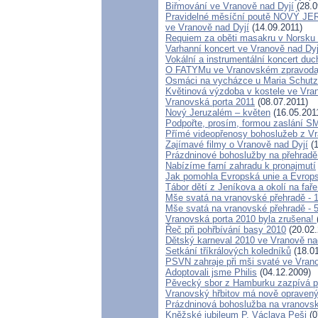
Biřmování ve Vranově nad Dyjí
(28.0
Pravidelné měsíční poutě NOVÝ 
ve Vranově nad Dyjí
(14.09.2011)
Requiem za oběti masakru v Norsku 
Varhanní koncert ve Vranově nad Dyj
Vokální a instrumentální koncert du
O FATYMu ve Vranovském zpravoda
Osmáci na vycházce u Maria Schutz
Květinová výzdoba v kostele ve Vra
Vranovská porta 2011
(08.07.2011)
Nový Jeruzalém – květen
(16.05.201
Podpořte, prosím, formou zaslání S
Přímé videopřenosy bohoslužeb z V
Zajímavé filmy o Vranově nad Dyjí
(1
Prázdninové bohoslužby na přehradě
Nabízíme farní zahradu k pronajmutí
Jak pomohla Evropská unie a Evrops
Tábor dětí z Jeníkova a okolí na fař
Mše svatá na vranovské přehradě - 1
Mše svatá na vranovské přehradě - 5
Vranovská porta 2010 byla zrušena!
Řeč při pohřbívání basy 2010
(20.02.
Dětský karneval 2010 ve Vranově na
Setkání tříkrálových koledníků
(18.01
PSVN zahraje při mši svaté ve Vran
Adoptovali jsme Philis
(04.12.2009)
Pěvecký sbor z Hamburku zazpívá př
Vranovský hřbitov má nově opravený
Prázdninová bohoslužba na vranovsk
Kněžské jubileum P. Václava Peši
(0