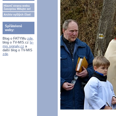
Hlavní strana webu
časopisu Milujte se!
Archiv vyšlých čísel
Spřátelené
weby:
Blog o FATYMu
zde
,
blog o TV-MIS.cz
tv-
mis.signaly.cz
a
další blog o TV-MIS
zde
.