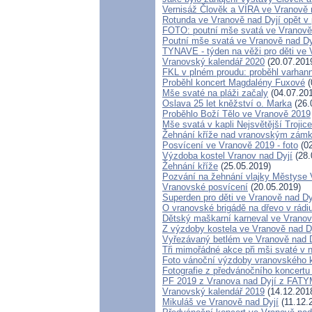
Vernisáž Člověk a VÍRA ve Vranově 
Rotunda ve Vranově nad Dyjí opět v 
FOTO: poutní mše svatá ve Vranově
Poutní mše svatá ve Vranově nad Dy
TYNAVE - týden na věži pro děti ve 
Vranovský kalendář 2020
(20.07.201
FKL v plném proudu: proběhl varhann
Proběhl koncert Magdalény Fuxové
(
Mše svaté na pláži začaly
(04.07.20
Oslava 25 let kněžství o. Marka
(26.
Proběhlo Boží Tělo ve Vranově 2019
Mše svatá v kapli Nejsvětější Troji
Žehnání kříže nad vranovským zámk
Posvícení ve Vranově 2019 - foto
(02
Výzdoba kostel Vranov nad Dyjí
(28.
Žehnání kříže
(25.05.2019)
Pozvání na žehnání vlajky Městyse 
Vranovské posvícení
(20.05.2019)
Superden pro děti ve Vranově nad Dy
O vranovské brigádě na dřevo v rádi
Dětský maškarní karneval ve Vranově
Z výzdoby kostela ve Vranově nad Dy
Vyřezávaný betlém ve Vranově nad 
Tři mimořádné akce při mši svaté v n
Foto vánoční výzdoby vranovského 
Fotografie z předvánočního koncertu
PF 2019 z Vranova nad Dyjí z FAT
Vranovský kalendář 2019
(14.12.201
Mikuláš ve Vranově nad Dyjí
(11.12.