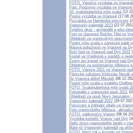
FOTO: Vánoční výzdoba ve Vranově 
Foto: Podzimní výzdoba ve Vranov
10. svatohubertská mše svatá
(12.10
Poutní výzdoba ve Vranově
(17.08.2
Pozvánka na Hamérské posvícení
(2
Vranovský kalendář 2023
(22.07.202
Zvláštní úkaz - archanděl a jeho zbr
Foto ze slavnosti Božího Těla ve Vr
Ohlédnutí za vranovským posvícení
Poutní mše svatá v zámecké kapli v
Májová pobožnost ve Vranově na Dyj
Boží hod ve Vranově nad Dyjí 2022
(
Kostel ve Vratěníně v soutěži o ne
Zvony pro kostel ve Vranově nad Dyj
Ohlédnutí za požehnáním hřbitovní k
FOTO: Vánoce 2021 ve Vranově nad
Pěvecké sdružení Vítězslav Novák 
Do Vranova přišel Mikuláš
(06.12.20
Poutní mše svatá u svatého Ondřeje
FOTO: Svatohubertská mše svatá 2
Fotografie z vranovské pouti 2021
(2
Ohlédnutí za pouti Nový Jeruzalém -
Vranovský kalendář 2022
(28.07.202
Posvícení a žehnání oltáře ve Vrano
Foto vranovského hřbitova - aktualiz
FOTO: velikonoční Vranov
(08.04.20
Výzdoba kostelů: Vranov nad Dyjí
(2
Další slovo vranovského faráře v ča
Máte již Vranovský kalendář na příšt
FOTO: Nový rok v kostele ve Vranov