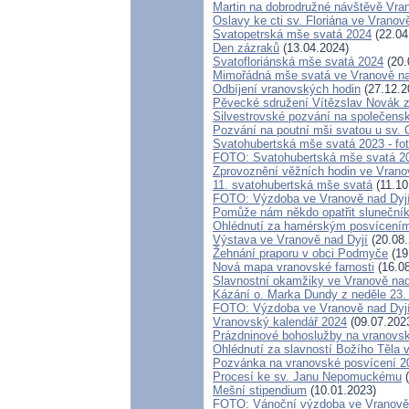
Martin na dobrodružné návštěvě Vra
Oslavy ke cti sv. Floriána ve Vranov
Svatopetrská mše svatá 2024
(22.04
Den zázraků
(13.04.2024)
Svatofloriánská mše svatá 2024
(20.
Mimořádná mše svatá ve Vranově na
Odbíjení vranovských hodin
(27.12.2
Pěvecké sdružení Vítězslav Novák z
Silvestrovské pozvání na společens
Pozvání na poutní mši svatou u sv. 
Svatohubertská mše svatá 2023 - fo
FOTO: Svatohubertská mše svatá 2
Zprovoznění věžních hodin ve Vrano
11. svatohubertská mše svatá
(11.10
FOTO: Výzdoba ve Vranově nad Dyj
Pomůže nám někdo opatřit sluneční
Ohlédnutí za hamérským posvícení
Výstava ve Vranově nad Dyjí
(20.08.
Žehnání praporu v obci Podmyče
(19
Nová mapa vranovské farnosti
(16.08
Slavnostní okamžiky ve Vranově nad
Kázání o. Marka Dundy z neděle 23.
FOTO: Výzdoba ve Vranově nad Dyj
Vranovský kalendář 2024
(09.07.202
Prázdninové bohoslužby na vranovs
Ohlédnutí za slavností Božího Těla 
Pozvánka na vranovské posvícení 2
Procesí ke sv. Janu Nepomuckému
(
Mešní stipendium
(10.01.2023)
FOTO: Vánoční výzdoba ve Vranově n