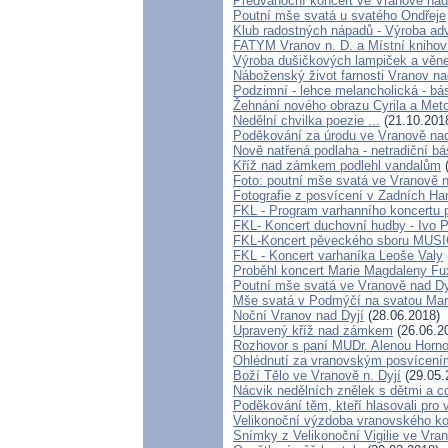
Předvánoční koncert ve Vranově nad
Poutní mše svatá u svatého Ondřeje
Klub radostných nápadů - Výroba ad
FATYM Vranov n. D. a Místní knihov
Výroba dušičkových lampiček a věne
Náboženský život farnosti Vranov nad
Podzimní - lehce melancholická - bá
Žehnání nového obrazu Cyrila a Met
Nedělní chvilka poezie ...
(21.10.201
Poděkování za úrodu ve Vranově nad
Nově natřená podlaha - netradiční b
Kříž nad zámkem podlehl vandalům
(
Foto: poutní mše svatá ve Vranově n
Fotografie z posvícení v Zadních H
FKL - Program varhanního koncertu 
FKL- Koncert duchovní hudby - Ivo P
FKL-Koncert pěveckého sboru MUS
FKL - Koncert varhaníka Leoše Valy
Proběhl koncert Marie Magdaleny Fux
Poutní mše svatá ve Vranově nad Dy
Mše svatá v Podmýčí na svatou Mar
Noční Vranov nad Dyjí
(28.06.2018)
Upravený kříž nad zámkem
(26.06.2
Rozhovor s paní MUDr. Alenou Horn
Ohlédnutí za vranovským posvícení
Boží Tělo ve Vranově n. Dyjí
(29.05.
Nácvik nedělních znělek s dětmi a co
Poděkování těm, kteří hlasovali pro 
Velikonoční výzdoba vranovského ko
Snímky z Velikonoční Vigilie ve Vra