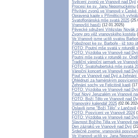
Svěcení zvonů ve Vranově nad Dyjí
Procesí ke sv. Janu Nepomuckému
(
Přivítání zvonů ve Vranově v České t
Opravená kaple v Příměticích vyhrál
Svatofloriánská mše svatá 2025
(25.
Vranovští hasiči
(12.01.2025)
Pěvecké sdružení Vítězslav Novák 
Zvony pro věž vranovského kostela
(
Ve Vranově jsme uctili svatou Barbo
Pobožnost ke sv. Barboře - již toto ú
FOTO: Poutní mše svatá v rotundě s
FOTO: Výzdoba ve Vranově nad Dyj
Poutní mše svatá v rotundě sv. Ondř
Tradiční vánoční jarmark ve Vranově
FOTO: Svatohubertská mše svatá 2
Vánoční koncert ve Vranově nad Dyj
Pouť ve Vranově nad Dyjí a žehnání
Ohlédnutí za hamérským posvícení
Žehnání sochy ve Felicitině kapli
(17
FOTO: Výzdoba ve Vranově nad Dyj
Pouť Nový Jeruzalém ve Vranově nad
FOTO: Boží Tělo ve Vranově nad Dy
Vranovský kalendář 2025
(02.06.202
Oslavili jsme "Boží Tělo" v Lančově
FOTO: Posvícení ve Vranově 2024
(
FOTO: Výzdoba ve Vranově nad Dyj
Slavnost Božího Těla ve Vranově na
Den zázraků ve Vranově nad Dyjí
(22
Srdečně zveme: vranovské posvícen
Ve Vranově uctili sv. Jana Nepomuc