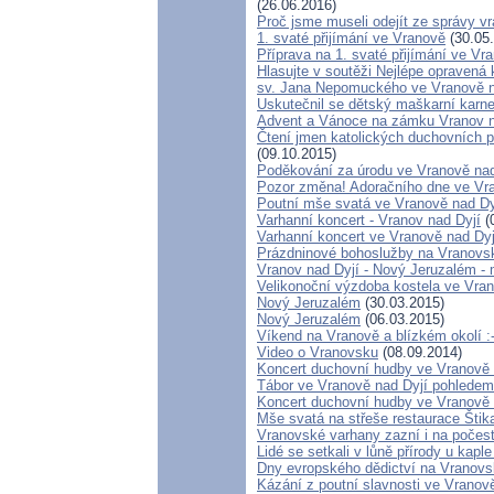
(26.06.2016)
Proč jsme museli odejít ze správy 
1. svaté přijímání ve Vranově
(30.05
Příprava na 1. svaté přijímání ve Vr
Hlasujte v soutěži Nejlépe opravená
sv. Jana Nepomuckého ve Vranově 
Uskutečnil se dětský maškarní karn
Advent a Vánoce na zámku Vranov n
Čtení jmen katolických duchovních p
(09.10.2015)
Poděkování za úrodu ve Vranově nad
Pozor změna! Adoračního dne ve Vra
Poutní mše svatá ve Vranově nad Dy
Varhanní koncert - Vranov nad Dyjí
(
Varhanní koncert ve Vranově nad Dyj
Prázdninové bohoslužby na Vranovs
Vranov nad Dyjí - Nový Jeruzalém -
Velikonoční výzdoba kostela ve Vran
Nový Jeruzalém
(30.03.2015)
Nový Jeruzalém
(06.03.2015)
Víkend na Vranově a blízkém okolí :-
Video o Vranovsku
(08.09.2014)
Koncert duchovní hudby ve Vranově 
Tábor ve Vranově nad Dyjí pohlede
Koncert duchovní hudby ve Vranově 
Mše svatá na střeše restaurace Štik
Vranovské varhany zazní i na počes
Lidé se setkali v lůně přírody u kap
Dny evropského dědictví na Vranov
Kázání z poutní slavnosti ve Vranově