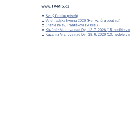
www.TV-MIS.cz
::
Svatý Patriku (píseň)
::
Velehradská hymna 2026 (Hej, vzhůru poutníci)
::
Litanie ke sv. Františkovi z Assisi ()
::
Kázání z Vranova nad Dyjí 12. 7. 2026 (15. neděle v 
::
Kázání z Vranova nad Dyjí 28. 6. 2026 (13. neděle v 