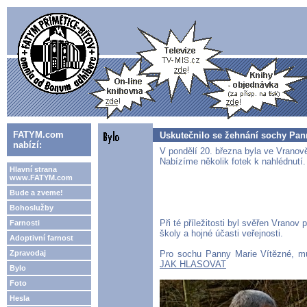
FATYM.com
Uskutečnilo se žehnání sochy Pann
nabízí:
V pondělí 20. března byla ve Vrano
Nabízíme několik fotek k nahlédnutí.
Hlavní strana
www.FATYM.com
Bude a zveme!
Bohoslužby
Při té příležitosti byl svěřen Vranov
Farnosti
školy a hojné účasti veřejnosti.
Adoptivní farnost
Zpravodaj
Pro sochu Panny Marie Vítězné, mů
JAK HLASOVAT
Bylo
Foto
Hesla