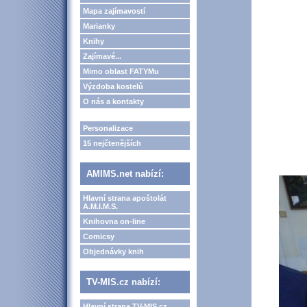
Mapa zajímavostí
Marianky
Knihy
Zajímavé...
Mimo oblast FATYMu
Výzdoba kostelů
O nás a kontakty
Personalizace
15 nejčtenějších
AMIMS.net nabízí:
Hlavní strana apoštolát
A.M.I.M.S.
Knihovna on-line
Comicsy
Objednávky knih
TV-MIS.cz nabízí:
Hlavní strana TV-MIS.cz