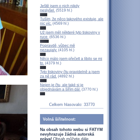
Ještě jsem o nich nikdy
neslyšel.
(5519 hl.)
Tuším, že něco takového existuje, ale
nic víc.
(4569 hl.)
Už jsem měl některé tyto tiskoviny v
ruce.
(6536 hl.)
Popravdě, vůbec mě
nezaujaly.
(4105 hl.)
Něco málo jsem přečetl a líbilo se mi
to.
(4379 hl.)
Tyto tiskoviny čtu pravidelně a jsem
za ně rád.
(4892 hl.)
Nejen je čtu, ale také si je
objednávám a šířím dál.
(3770 hl.)
Celkem hlasovalo: 33770
Volná šiřitelnost:
Na obsah tohoto webu si FATYM
nevyhrazuje žádná autorská
práva!
Obsah můžete dále