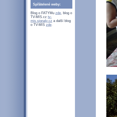
Spřátelené weby:
Blog o FATYMu
zde
, blog o
TV-MIS.cz
tv-
mis.signaly.cz
a další blog
o TV-MIS
zde
.