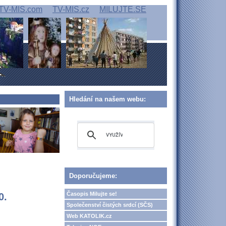
TV-MIS.com
TV-MIS.cz
MILUJTE.SE
Hledání na našem webu:
Doporučujeme:
Časopis Milujte se!
0.
Společenství čistých srdcí (SČS)
Web KATOLIK.cz