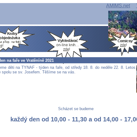
AMIMS.net
en na faře ve Vratěníně 2021
me děti na TYNAF - týden na faře, od středy 18. 8. do neděle 22. 8. Letos
me spolu se sv. Josefem. Těšíme se na vás.
Scházet se budeme
každý den od 10,00 - 11,30 a od 14,00 - 17,0