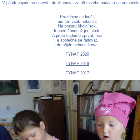
V pátek pojedeme na výlet do Vranova, za příznivého počasí i na vranovsko
Prázdniny se loučí,
nic tím však nekončí.
Na obzoru školní rok,
k nové šanci už jen skok.
A proto budeme zpívat, hrát
a společně se radovat,
kdo přijde nebude litovat.
TYNAF 2020
TYNAF 2019
TYNAF 2017