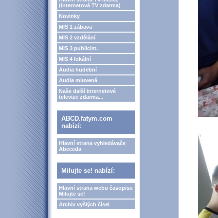
(internetová TV zdarma)
Novinky
MIS 1 zábava
MIS 2 vzdělání
MIS 3 publicist.
MIS 4 lokální
Audia hudební
Audia mluvená
Naše další internetové
televize zdarma...
ABCD.fatym.com
nabízí:
Hlavní strana vyhledávače
Abeceda
Milujte se! nabízí:
Hlavní strana webu časopisu
Milujte se!
Archiv vyšlých čísel