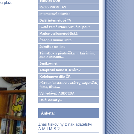
Televize NOE
u pláž.
Rádio PROGLAS
Internetová televize
Další internetové TV
Svatá země Izrael, virtuální pouť
Matice cyrilometodějská
Časopis Immaculata
JukeBox on-line
TémaBox s přednáškami, kázáními,
audioknihami...
Jeníkov.net
Adoptivní farnost Jeníkov
Kolpingovo dílo ČR
Církevní restituce - otázky, odpovědi,
fakta, čísla....
Vyhledávač ABECEDA
Další odkazy...
Anketa:
Znáš tiskoviny z nakladatelství
A.M.I.M.S.?