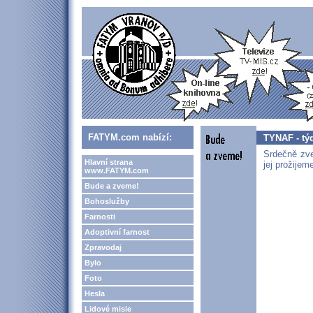
FATYM.com nabízí:
TYNAF - týd
Srdečně zve
Hlavní strana
jej prožije
www.FATYM.com
Bude a zveme!
Bohoslužby
Farnosti
Adoptivní farnost
Zpravodaj
Bylo
Foto
Hesla
Lidové misie