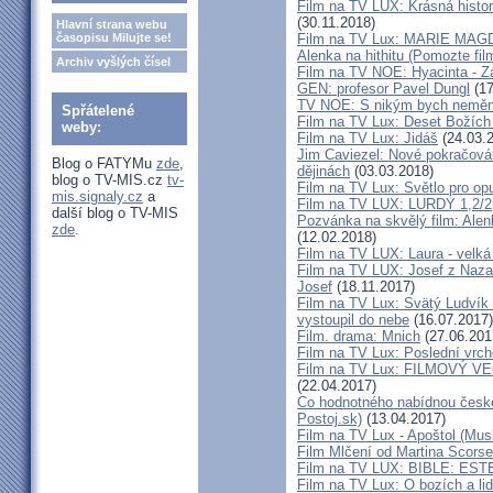
Film na TV LUX: Krásná histor
(30.11.2018)
Hlavní strana webu
časopisu Milujte se!
Film na TV Lux: MARIE MA
Alenka na hithitu (Pomozte fil
Archiv vyšlých čísel
Film na TV NOE: Hyacinta - Zá
GEN: profesor Pavel Dungl
(17
TV NOE: S nikým bych neměnil
Spřátelené
Film na TV Lux: Deset Božích 
weby:
Film na TV Lux: Jidáš
(24.03.
Jim Caviezel: Nové pokračová
Blog o FATYMu
zde
,
dějinách
(03.03.2018)
blog o TV-MIS.cz
tv-
Film na TV Lux: Světlo pro op
mis.signaly.cz
a
Film na TV LUX: LURDY 1,2/2
další blog o TV-MIS
Pozvánka na skvělý film: Alen
zde
.
(12.02.2018)
Film na TV LUX: Laura - velká 
Film na TV LUX: Josef z Nazare
Josef
(18.11.2017)
Film na TV Lux: Svätý Ludvík M
vystoupil do nebe
(16.07.2017)
Film. drama: Mnich
(27.06.201
Film na TV Lux: Poslední vrch
Film na TV Lux: FILMOVÝ VEČ
(22.04.2017)
Co hodnotného nabídnou české 
Postoj.sk)
(13.04.2017)
Film na TV Lux - Apoštol (Musl
Film Mlčení od Martina Scors
Film na TV LUX: BIBLE: EST
Film na TV Lux: O bozích a li