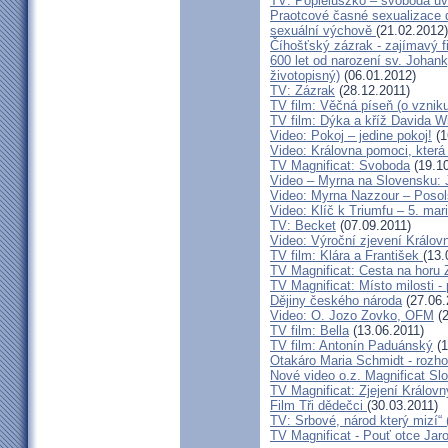
TV: Popieluszko – svoboda uv
Praotcové časné sexualizace d
sexuální výchově
(21.02.2012)
Číhošťský zázrak - zajímavý 
600 let od narození sv. Johank
životopisný)
(06.01.2012)
TV: Zázrak
(28.12.2011)
TV film: Věčná píseň (o vznik
TV film: Dýka a kříž Davida W
Video: Pokoj – jedine pokoj!
(1
Video: Královna pomoci, která p
TV Magnificat: Svoboda
(19.10
Video – Myrna na Slovensku: J
Video: Myrna Nazzour – Poso
Video: Klíč k Triumfu – 5. ma
TV: Becket
(07.09.2011)
Video: Výroční zjevení Králov
TV film: Klára a František
(13.
TV Magnificat: Cesta na horu 
TV Magnificat: Místo milosti -
Dějiny českého národa
(27.06.
Video: O. Jozo Zovko, OFM
(2
TV film: Bella
(13.06.2011)
TV film: Antonín Paduánský
(1
Otakáro Maria Schmidt - rozhov
Nové video o.z. Magnificat Sl
TV Magnificat: Zjejení Králov
Film Tři dědečci
(30.03.2011)
TV: Srbové, národ který mizí“ 
TV Magnificat - Pouť otce Jaro