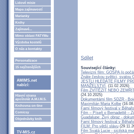
Lidové misie
Mapa zajímavostí
Marianky
Knihy
Zajímavé...
Mimo oblast FATYMu
Výzdoba kostelů
O nás a kontakty
Sdílet
Personalizace
15 nejčtenějších
Související články:
Televizní film: GOSPA (o počá
Znáte českou světici, svatou O
AMIMS.net
JESTLI HLEDÁTE FILMY P
nabízí:
MANŽELSTVÍ,
(11.02.2026)
Film ZVÍTĚZIT NEBO ZEMŘÍT - 
(24.10.2025)
Hlavní strana
Dokumentární film SDZR - Bojo
apoštolát A.M.I.M.S.
Maximilián Maria Kolbe
(16.08
Knihovna on-line
Farní filmový festival v Běhař
Comicsy
Film – Píseň o Bernadettě – Z
Guadalupe: Živý obraz - dokum
Objednávky knih
Farní filmový festival v Běhař
FILM: Pro větší slávu
(29.11.2
Film Svatá Lucie - sicilská m
TV-MIS.cz