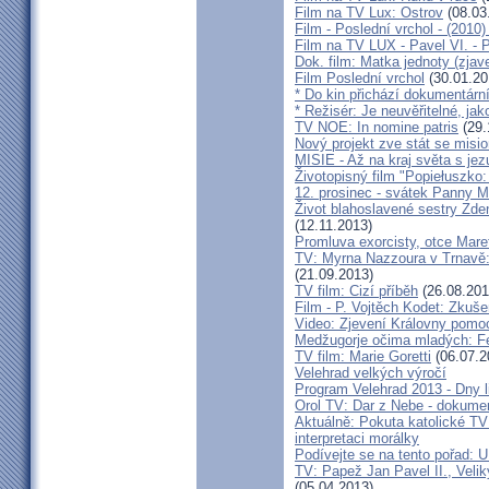
Film na TV Lux: Ostrov
(08.03
Film - Poslední vrchol - (2010)
Film na TV LUX - Pavel VI. - 
Dok. film: Matka jednoty (zjav
Film Poslední vrchol
(30.01.20
* Do kin přichází dokumentární 
* Režisér: Je neuvěřitelné, ja
TV NOE: In nomine patris
(29.
Nový projekt zve stát se misio
MISIE - Až na kraj světa s jez
Životopisný film "Popiełuszko
12. prosinec - svátek Panny 
Život blahoslavené sestry Zde
(12.11.2013)
Promluva exorcisty, otce Mare
TV: Myrna Nazzoura v Trnavě: 
(21.09.2013)
TV film: Cizí příběh
(26.08.201
Film - P. Vojtěch Kodet: Zkuše
Video: Zjevení Královny pomoc
Medžugorje očima mladých: Fe
TV film: Marie Goretti
(06.07.2
Velehrad velkých výročí
Program Velehrad 2013 - Dny li
Orol TV: Dar z Nebe - dokumen
Aktuálně: Pokuta katolické TV
interpretaci morálky
Podívejte se na tento pořad: U
TV: Papež Jan Pavel II., Velik
(05.04.2013)