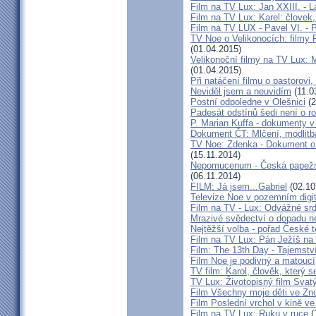
Film na TV Lux: Jan XXIII. - 
Film na TV Lux: Karel: človek,
Film na TV LUX - Pavel VI. - 
TV Noe o Velikonocích: filmy 
(01.04.2015)
Velikonoční filmy na TV Lu
(01.04.2015)
Při natáčení filmu o pastorovi,
Neviděl jsem a neuvidím
(11.0
Postní odpoledne v Olešnici
(2
Padesát odstínů šedi není o r
P. Marian Kuffa - dokumenty v
Dokument ČT: Mlčení, modlitb
TV Noe: Zdenka - Dokument o 
(15.11.2014)
Nepomucenum - Česká papežsk
(06.11.2014)
FILM: Já jsem...Gabriel
(02.10
Televize Noe v pozemním digit
Film na TV - Lux: Odvážné srd
Mrazivé svědectví o dopadu ne
Nejtěžší volba - pořad České t
Film na TV Lux: Pán Ježíš na
Film: The 13th Day - Tajemstv
Film Noe je podivný a matoucí
TV film: Karol, člověk, který 
TV Lux: Životopisný film Svat
Film Všechny moje děti ve Zn
Film Poslední vrchol v kině v
Film na TV Lux: Ruku v ruce
(