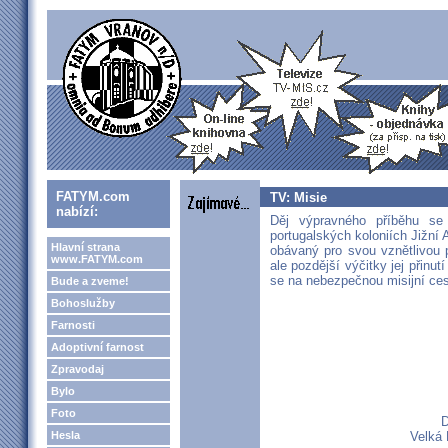
FATYM.com
TV: Misie
nabízí:
Děj výpravného příběhu s
portugalských koloniích Jižní 
Hlavní strana
obávaný pro svou vznětlivou 
www.FATYM.com
ale pozdější výčitky jej přinu
se na nebezpečnou misijní ces
Bude a zveme!
Bohoslužby
Farnosti
Adoptivní farnost
Zpravodaj
Bylo
Foto
D
Hesla
Velká 