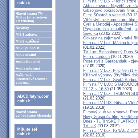
Film na TV Lux - Hořící srdce
nabízí:
Aktualizováno: Největší ze zá
Gibsonovo pokračování filmu 
Hlavní strana TV-
Film: Šťastné a veselé!
(30.12
MIS.cz (internetová
Vítězství - dokumentární film
TV zdarma)
Cyril a Metoděj - Apoštolové S
Novinky
Psychotronika, proutkaření, ja
Ševčíka
(23.02.2021)
MIS 1 zábava
Odkazy na zajímavé krátké fi
MIS 2 vzdělání
Film na TV Lux: Máriina krajin
(01.01.2021)
MIS 3 publicist.
TV Lux: Blahoslavený Duns Scot
MIS 4 lokální
Film o Lurdech
(10.11.2020)
Poselství z Garabandalu - zje
Audia hudební
(27.09.2020)
Audia mluvená
Film na TV Lux: Filip Neri (1 +
Křížové výpravy (čtyřdílný do
Naše další
internetové televize
Film na TV Lux: Svatá Barbor
zdarma...
Film na TV LUX: STAROMÓDNÍ -
27.12. v 16:30
(21.05.2020)
Film na TV Lux: TRUMAN SHOW 
ABCD.fatym.com
(21.03.2020)
nabízí:
Film na TV LUX: Bitva u Vídně 
(19.10.2019)
Filmový klub ve Vranově: Prom
Hlavní strana
vyhledávače Abeceda
Nový Gibsonův film „Vzkříšení
Dnes - TURÍNSKÉ PLÁTNO: H
TVLUX
(09.08.2019)
Milujte se!
Film na TV Lux: IGNÁC Z LOYOL
nabízí:
(02.03.2019)