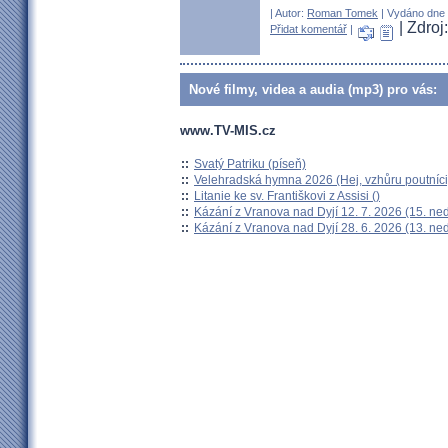
| Autor:
Roman Tomek
| Vydáno dne 2
| Zdro
Přidat komentář
|
Nové filmy, videa a audia (mp3) pro vás:
www.TV-MIS.cz
::
Svatý Patriku (píseň)
::
Velehradská hymna 2026 (Hej, vzhůru poutníci
::
Litanie ke sv. Františkovi z Assisi ()
::
Kázání z Vranova nad Dyjí 12. 7. 2026 (15. ne
::
Kázání z Vranova nad Dyjí 28. 6. 2026 (13. ne