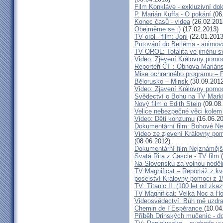
Film Konkláve - exkluzivní d
P. Marián Kuffa - O pokání
(06
Konec časů - videa
(26.02.201
Obejměme se :)
(17.02.2013)
TV orol - film: Joni
(22.01.2013
Putování do Betléma - animova
TV OROL: Totalita ve jménu 
Video: Zjevení Královny pomoc
Reportéři ČT : Obnova Marián
Mise ochranného programu – Pr
Bělorusko – Minsk
(30.09.2012
Video: Zjavení Královny pomoc
Svědectví o Bohu na TV Mark
Nový film o Edith Stein
(09.08
Velice nebezpečné věci kolem
Video: Děti konzumu
(16.06.20
Dokumentární film: Bohové N
Video ze zjevení Královny pom
(08.06.2012)
Dokumentární film Nejznámě
Svatá Rita z Cascie - TV film
(
Na Slovensku za volnou neděli
TV Magnificat – Reportáž z kv
poselství Královny pomoci z 
TV: Titanic II. (100 let od zka
TV Magnificat: Velká Noc a Ho
Videosvědectví: Bůh mě uzdra
Chemin de I´Espérance
(10.04
Příběh Drinských mučeníc - d