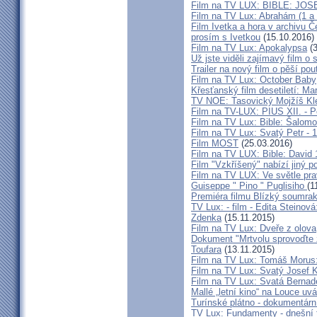
Film na TV LUX: BIBLE: JOSE
Film na TV Lux: Abrahám (1 a 2
Film Ivetka a hora v archivu 
prosím s Ivetkou
(15.10.2016)
Film na TV Lux: Apokalypsa
(3
Už jste viděli zajímavý film o 
Trailer na nový film o pěší pou
Film na TV Lux: October Baby
Křesťanský film desetiletí: Ma
TV NOE: Tasovický Mojžíš Kl
Film na TV-LUX: PIUS XII. - P
Film na TV Lux: Bible: Šalomou
Film na TV Lux: Svatý Petr - 1.
Film MOST
(25.03.2016)
Film na TV LUX: Bible: David 
Film "Vzkříšený" nabízí jiný p
Film na TV LUX: Ve světle pra
Guiseppe " Pino " Puglisiho
(1
Premiéra filmu Blízký soumra
TV Lux: - film - Edita Stein
Zdenka
(15.11.2015)
Film na TV Lux: Dveře z olova
Dokument "Mrtvolu sprovoďte ze
Toufara
(13.11.2015)
Film na TV Lux: Tomáš Morus
Film na TV Lux: Svatý Josef 
Film na TV Lux: Svatá Bernad
Mallé „letní kino“ na Louce uv
Turínské plátno - dokumentárn
TV Lux: Fundamenty - dnešní