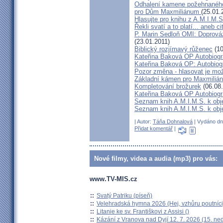
Odhalení kamene požehnanéh
pro Dům Maxmiliánum
(25.01.
Hlasujte pro knihu z A.M.I.M.
Řekli svatí a to platí... aneb 
P. Marin Sedloň OMI: Doprová
(23.01.2011)
Biblický rozjímavý růženec
(10
Kateřina Baková OP Autobiograf
Kateřina Baková OP: Autobiogra
Pozor změna - hlasovat je mo
Základní kámen pro Maxmiliá
Kompletování brožurek
(06.08
Kateřina Baková OP Autobiograf
Seznam knih A.M.I.M.S. k obje
Seznam knih A.M.I.M.S. k obje
| Autor:
Táňa Dohnalová
| Vydáno dne
Přidat komentář
|
Nové filmy, videa a audia (mp3) pro vás:
www.TV-MIS.cz
::
Svatý Patriku (píseň)
::
Velehradská hymna 2026 (Hej, vzhůru poutníci
::
Litanie ke sv. Františkovi z Assisi ()
::
Kázání z Vranova nad Dyjí 12. 7. 2026 (15. ne