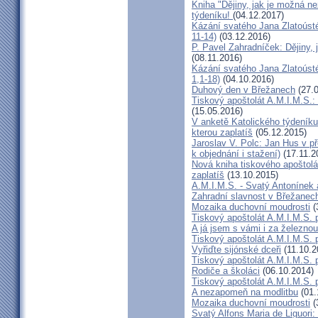
Kniha "Dějiny, jak je možná n
týdeníku!
(04.12.2017)
Kázání svatého Jana Zlatoúst
11-14)
(03.12.2016)
P. Pavel Zahradníček: Dějiny, 
(08.11.2016)
Kázání svatého Jana Zlatoúst
1,1-18)
(04.10.2016)
Duhový den v Břežanech
(27.0
Tiskový apoštolát A.M.I.M.S.:
(15.05.2016)
V anketě Katolického týdeníku
kterou zaplatíš
(05.12.2015)
Jaroslav V. Polc: Jan Hus v př
k objednání i stažení)
(17.11.2
Nová kniha tiskového apoštolá
zaplatíš
(13.10.2015)
A.M.I.M.S. - Svatý Antonínek 
Zahradní slavnost v Břežanec
Mozaika duchovní moudrosti
(
Tiskový apoštolát A.M.I.M.S. 
A já jsem s vámi i za železno
Tiskový apoštolát A.M.I.M.S. 
Vyřiďte sijónské dceři
(11.10.2
Tiskový apoštolát A.M.I.M.S. 
Rodiče a školáci
(06.10.2014)
Tiskový apoštolát A.M.I.M.S. 
A nezapomeň na modlitbu
(01.
Mozaika duchovní moudrosti
(
Svatý Alfons Maria de Liguori: