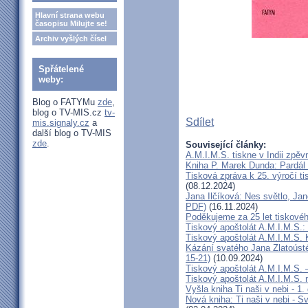
Hlavní strana webu
časopisu Milujte se!
Archiv vyšlých čísel
Spřátelené
weby:
Blog o FATYMu
zde
,
blog o TV-MIS.cz
tv-
Sdílet
mis.signaly.cz
a
další blog o TV-MIS
zde
.
Související články:
A.M.I.M.S. tiskne v Indii zpě
Kniha P. Marek Dunda: Pardál 
Tisková zpráva k 25. výročí t
(08.12.2024)
Jana Ilčíková: Nes světlo, Jan
PDF)
(16.11.2024)
Poděkujeme za 25 let tiskovéh
Tiskový apoštolát A.M.I.M.S.:
Tiskový apoštolát A.M.I.M.S.
Kázání svatého Jana Zlatoústé
15-21)
(10.09.2024)
Tiskový apoštolát A.M.I.M.S. 
Tiskový apoštolát A.M.I.M.S.
Vyšla kniha Ti naši v nebi - 1. 
Nová kniha: Ti naši v nebi - S