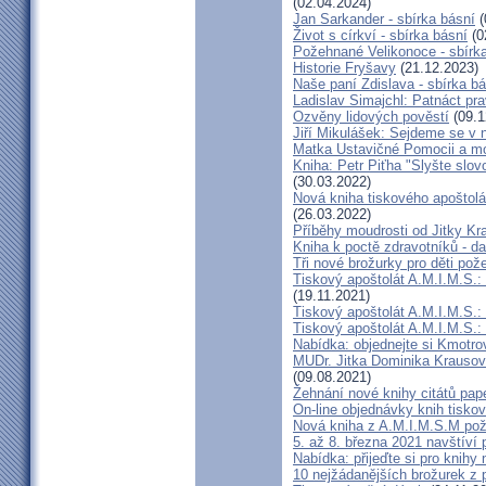
(02.04.2024)
Jan Sarkander - sbírka básní
(
Život s církví - sbírka básní
(0
Požehnané Velikonoce - sbírk
Historie Fryšavy
(21.12.2023)
Naše paní Zdislava - sbírka b
Ladislav Simajchl: Patnáct prav
Ozvěny lidových pověstí
(09.1
Jiří Mikulášek: Sejdeme se v n
Matka Ustavičné Pomocii a mo
Kniha: Petr Piťha "Slyšte slovo 
(30.03.2022)
Nová kniha tiskového apoštolát
(26.03.2022)
Příběhy moudrosti od Jitky K
Kniha k poctě zdravotníků - da
Tři nové brožurky pro děti po
Tiskový apoštolát A.M.I.M.S.:
(19.11.2021)
Tiskový apoštolát A.M.I.M.S.: K
Tiskový apoštolát A.M.I.M.S.:
Nabídka: objednejte si Kmotrov
MUDr. Jitka Dominika Krausov
(09.08.2021)
Žehnání nové knihy citátů pap
On-line objednávky knih tisko
Nová kniha z A.M.I.M.S.M po
5. až 8. března 2021 navštíví 
Nabídka: přijeďte si pro knihy
10 nejžádanějších brožurek z 