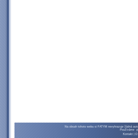
Na obsah tohoto webu si FATYM nevyhrazuje žádná autor
Používáme
p
Kontakt
|
O