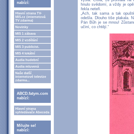
nabízí:
hnulo svědomí, a vždy je opě
řekla neteři.
„Ach, tak sama a tak opušt
Hlavní strana TV-
MIS.cz (internetová
odešla. Dlouho tiše plakala. 
TV zdarma)
Pán Bůh je se mnou! Zůstanu
učiní, co chtějí.“
Novinky
MIS 1 zábava
MIS 2 vzdělání
MIS 3 publicist.
MIS 4 lokální
Audia hudební
Audia mluvená
Naše další
internetové televize
zdarma...
ABCD.fatym.com
nabízí:
Hlavní strana
vyhledávače Abeceda
Milujte se!
nabízí: