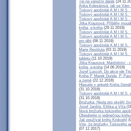
Tip na vánoční dárek
(24.11.2
Anka Kolesárová: jak se Vám l
Tiskový apoštolát A.M.I.M.S.:
Tiskový apoštolát A.M.I.M.S.: Ře
Tiskový apoštolát A.M.I.M.S.: 
Jitka Krausová: Příběhy moudr
kniha, e-kniha
(29.11.2019)
Tiskový apoštolát A.M.I.M.S.:
Tiskový apoštolát A.M.I.M.S.:
pro děti
(08.11.2019)
Tiskový apoštolát A.M.I.M.S.:
Marie Restituta
(03.11.2019)
Tiskový apoštolát A.M.I.M.S.:
tabletu
(11.10.2019)
Jitka Krausová: Manželství - c
kniha, e-kniha
(14.06.2019)
Jozef Luscoň: Do akce jde Titu
Kniha P. Marek Dunda, P. Pave
a země
(22.12.2018)
Hlasujte v anketě Kniha čtená
(31.10.2018)
Tiskový apoštolát A.M.I.M.S.
(31.10.2018)
Brožurka: Hesla pro skvělý živ
Josef Janšta: Eliška a Víťa
(1
Nová brožurka tiskového apošt
Objednejte si jedinečnou knihu
Jak používat knihu Krokodýl
(0
Víte, že brožurky Tiskového ap
(07.12.2017)