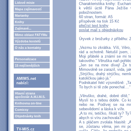
Lidové misie
Charakteristika knihy: Euchar
k větší úctě Pána Ježíše 
Mapa zajímavostí
pobožnostem.
Marianky
60 stran, formát: A5
příspěvek na tisk 15 Kč
Knihy
přečíst text knihy
Zajímavé...
poslat mail s objednávkou
Mimo oblast FATYMu
Úryvek z brožurky z příběhu: Z
Výzdoba kostelů
„Vezmu to zkrátka. Víš, Věro
O nás a kontakty
rád a ochotně. Netušil jsem,
Moji přátelé a známí se mi t
Personalizace
takového.“ Věruška naň pohléd
„Jen se na mne dívej! Že t
15 nejčtenějších
Mimovolně se zarazil, vida, ja
„Strýčku, drahý strýčku, neml
katoličkou jako já.“
AMIMS.net
Podnikatel řekl výsměšně: „T
nabízí:
To bych si tě zde ponechal....“
Hlavní strana
„Věruško, drahé, dobré dítě,“ 
apoštolát A.M.I.M.S.
Myslí to s tebou dobře. Co k
Knihovna on-line
nebo ne. Podívej se na m
sebevědomí a láska k víře.
Comicsy
„A to mi, tetičko, říkáš ty? T
Objednávky knih
abych si víru zachovala?“
A s pláčem zvolala hlasitě: 
se, zůstanu věrna, jen mi p
TV-MIS.cz
vyšla. Cítila, že prohrála n