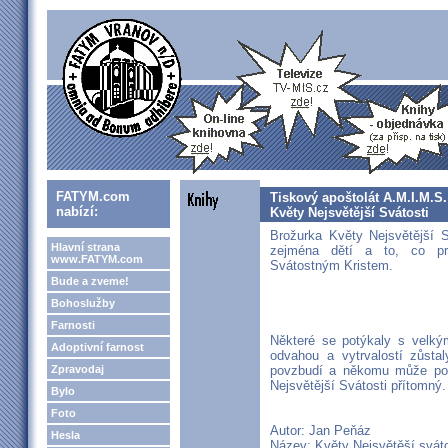
FATYM.com
Tiskový apoštolát A.M.I.M.S.
nabízí:
Květy Nejsvětější Svátosti
Brožurka Květy Nejsvětější S
Hlavní strana
zejména dětí a to, co pro
www.FATYM.com
Svátostným Kristem.
Bude a zveme!
Bohoslužby
Farnosti
Některé se potýkaly s velkým
Adoptivní farnost
odvahou a vytrvalostí zůstal
Zpravodaj
povzbudí a někomu může pomo
Nejsvětější Svátosti přítomný.
Bylo
Foto
Autor: Jan Peňáz
Hesla
Název: Květy Nejsvětěší sváto