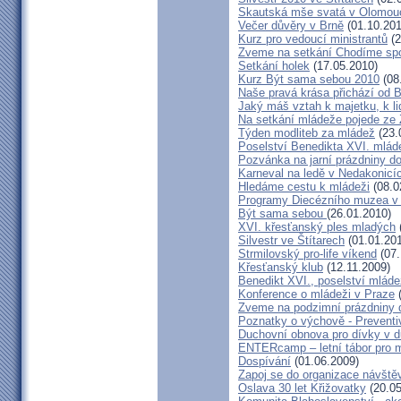
Skautská mše svatá v Olomou
Večer důvěry v Brně
(01.10.201
Kurz pro vedoucí ministrantů
(2
Zveme na setkání Chodíme spo
Setkání holek
(17.05.2010)
Kurz Být sama sebou 2010
(08
Naše pravá krása přichází od 
Jaký máš vztah k majetku, k l
Na setkání mládeže pojede ze
Týden modliteb za mládež
(23.
Poselství Benedikta XVI. mláde
Pozvánka na jarní prázdniny d
Karneval na ledě v Nedakonicí
Hledáme cestu k mládeži
(08.0
Programy Diecézního muzea v 
Být sama sebou
(26.01.2010)
XVI. křesťanský ples mladých
Silvestr ve Štítarech
(01.01.20
Strmilovský pro-life víkend
(07.
Křesťanský klub
(12.11.2009)
Benedikt XVI., poselství mláde
Konference o mládeži v Praze
(
Zveme na podzimní prázdniny 
Poznatky o výchově - Prevent
Duchovní obnova pro dívky v d
ENTERcamp – letní tábor pro m
Dospívání
(01.06.2009)
Zapoj se do organizace návště
Oslava 30 let Křižovatky
(20.05