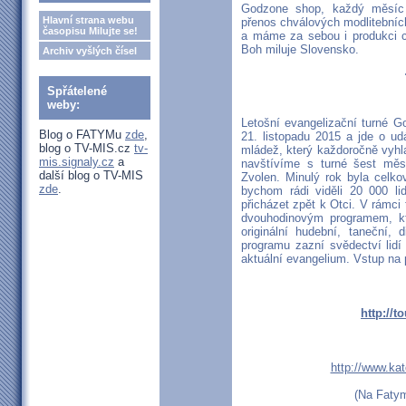
Godzone shop, každý měsíc 
Hlavní strana webu
přenos chválových modlitebníc
časopisu Milujte se!
a máme za sebou i produkci c
Boh miluje Slovensko.
Archiv vyšlých čísel
Spřátelené
weby:
Letošní evangelizační turné G
Blog o FATYMu
zde
,
21. listopadu 2015 a jde o ud
blog o TV-MIS.cz
tv-
mládež, který každoročně vyhl
mis.signaly.cz
a
navštívíme s turné šest měst
další blog o TV-MIS
Zvolen. Minulý rok byla celko
zde
.
bychom rádi viděli 20 000 lid
přicházet zpět k Otci. V rámc
dvouhodinovým programem, kt
originální hudební, taneční,
programu zazní svědectví lidí
aktuální evangelium. Vstup na
http://t
http://www.kat
(Na Fatym