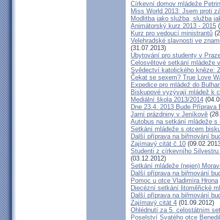
Církevní domov mládeže Petri
Miss World 2013: Jsem proti z
Modlitba jako služba, služba ja
Animátorský kurz 2013 - 2015
(
Kurz pro vedoucí ministrantů
(2
Velehradské slavnosti ve zname
(31.07.2013)
Ubytování pro studenty v Praz
Celosvětové setkání mládeže v B
Svědectví katolického kněze: 
Čekat se sexem? True Love Wai
Expedice pro mládež do Bulha
Biskupové vyzývají mládež k c
Mediální škola 2013/2014
(04.0
Dne 23.4. 2013 Bude Příprava
Jarní prázdniny v Jeníkově
(28
Autobus na setkání mládeže s
Setkání mládeže s otcem bis
Další příprava na biřmování bu
Zajímavý citát č.10
(09.02.2013
Studenti z církevního Silvest
(03.12.2012)
Setkání mládeže (nejen) Mora
Další příprava na biřmování bu
Pomoc u otce Vladimíra Hrona
Diecézní setkání litoměřické m
Další příprava na biřmování bu
Zajímavý citát 4
(01.09.2012)
Ohlédnutí za 5. celostátním s
Poselství Svatého otce Bened