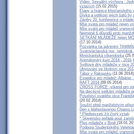
Video: Sexuální výchova - Jedn
vztazích
(15.02.2015)
Etapy a hranice křesťanského 
Dívka a velikost jejich šatů by
Závěry 20. konference o mláde
Mše svatá pro mládež nejen v
Mše svatá pro mládež vranovs
Nejméně 6 důvodů proti manžel
SETKÁNÍ MLÁDEŽE nejen 
(17.10.2014)
Pozvánka na adventní TAMMÍ
Svatováclavská noc „tentokrát 
Ministrantská víkendovka
(25.0
Animátorský kurz 2014 - 2016
(
Světové dny mládeže v roce 20
Ubytování ve školním roce 20
Tábor v Rakousku
(11.06.2014)
Expedice pro mládež: Albánie -
RAFT 2014
(09.05.2014)
CROSS FORCE -víkend pro mini
Na diecézní setkání mládeže p
Poselství svatého otce Franti
(20.02.2014)
Soužití před manželstvím přispí
Den s blahoslavenou Chiarou 
* Předsevzetí žít čistý vztah
* Slovensko pořádá pouť zami
Ples mládeže v Brně
(18.01.20
Podpora Studentského Velehra
Mše svatá pro mládež vranovs