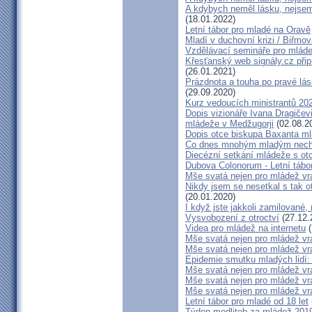
A kdybych neměl lásku, nejsem 
(18.01.2022)
Letní tábor pro mladé na Oravě
Mladí v duchovní krizi / Biřmová
Vzdělávací semináře pro mláde
Křesťanský web signály.cz přip
(26.01.2021)
Prázdnota a touha po pravé lás
(29.09.2020)
Kurz vedoucích ministrantů 20
Dopis vizionáře Ivana Dragičevi
mládeže v Medžugorji
(02.08.2
Dopis otce biskupa Baxanta ml
Co dnes mnohým mladým nechy
Diecézní setkání mládeže s o
Dubova Colonorum - Letní tábor
Mše svatá nejen pro mládež v
Nikdy jsem se nesetkal s tak o
(20.01.2020)
I když jste jakkoli zamilované,
Vysvobození z otroctví
(27.12.
Videa pro mládež na internetu
(
Mše svatá nejen pro mládež v
Mše svatá nejen pro mládež v
Epidemie smutku mladých lidí
Mše svatá nejen pro mládež v
Mše svatá nejen pro mládež v
Mše svatá nejen pro mládež v
Letní tábor pro mladé od 18 let
Týden modliteb za mládež 201