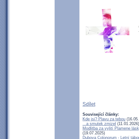
Sdílet
Související články:
Kde jsi? Plavu za tebou
(16.05
...a smutek zmizel
(11.01.2026
Modlitba za vylití Plamene lá
(19.07.2025)
Dubova Colonorum - Letní tábor