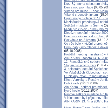
Komunita Blahoslavenství - ak
Kurz Být sama sebou pro dívky
Den a noc pro mladé
(05.05.20
Víkend pro muže - Tábor-Kloko
Víkend s benediktinkami
(18.04
Přijetí nových členů do SČS p
Mezinárodní prázdninová nabíd
Setkání mládeže na Šumné
(02
Mladí pro církev - církev pro m
Diecézní setkání mládeže 200
Prázdninová cesta do Pobaltí
(
Pozvánka na Silvestra
(13.12.2
Co vše bylo k vidění u protinož
První pátky pro mládež z děka
(05.10.2008)
Proběhl meeting ministrantů v 
AIN KARIM: sobota 14. 6. 200
12. Františkánské setkání mlá
Slogan pro povzbuzení
(10.04.
3. celostátní setkání Společens
Ve Valašských Kloboukách se z
O. biskup Pavel Posád udělova
Křest Veroniky a Rostě v Jení
Dobrá rada
(12.01.2008)
Ain Karim - setkání pro mládež
Nové heslo
(30.12.2007)
Říjnové setkání mládeže Ain K
V Klokotech byli přijati noví č
AIN KARIM 13. října 2007 u P
| Autor:
Roman Tomek
| Vydáno dne 1