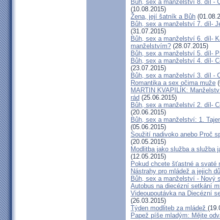
Bůh, sex a manželství 8. díl -
(10.08.2015)
Žena, její šatník a Bůh
(01.08.
Bůh, sex a manželství 7. díl- 
(31.07.2015)
Bůh, sex a manželství 6. díl- 
manželstvím?
(28.07.2015)
Bůh, sex a manželství 5. díl- 
Bůh, sex a manželství 4. díl- 
(23.07.2015)
Bůh, sex a manželství 3. díl - 
Romantika a sex očima muže
(
MARTIN KVAPILÍK: Manželství 
rád
(25.06.2015)
Bůh, sex a manželství 2. díl- 
(20.06.2015)
Bůh, sex a manželství: 1. Taje
(05.06.2015)
Soužití nadivoko anebo Proč sp
(20.05.2015)
Modlitba jako služba a služba 
(12.05.2015)
Pokud chcete šťastné a svaté 
Nástrahy pro mládež a jejich d
Bůh, sex a manželství - Nový s
Autobus na diecézní setkání m
Videoupoutávka na Diecézní s
(26.03.2015)
Týden modliteb za mládež
(19.
Papež píše mladým: Mějte odv