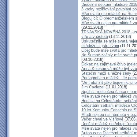
Diecézní setkání mládeže 2019
3 kroky rozlišování povolání po
Mše svatá pro mládež na Šum
Blogující: O předmanželském s
Mše svatá nejen pro mládež v
(29.11.2018)
TRNAVSKÁ NOVÉNA 2018 - záz
víře a v čistotě
(18.11.2018)
Uskutečnila se mše svatá neje
mládežníci jste zváni
(11.11.20
Opět bude mše svatá pro mlád
Na Šumné začaly mše svaté pro
(08.10.2018)
Odkaz na zajímavé čtivo (nejen
Anna Kolesárová může být vzor
Stateční muži a něžné ženy
(23
Pornografie a mládež - Je porno
"Je třeba žít jako bojovník, při
Jim Caviezel
(11.01.2018)
Sqelba - jedinečná šance pro 
Mše svatá nejen pro mládež v
Homilie na Celostátním setkán
Celostátní setkání mládeže O
10 let Komunity Cenacolo na S
Mladí nejsou na internetu v be
Večer chval ve Višňové
(07.06
Dnešní mládež potřebuje "prof
Mše svatá nejen pro mládež v
Autobus na Diecézní setkání 