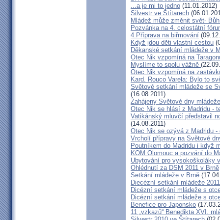
...a je mi to jedno
(11.01.2012)
Silvestr ve Štítarech
(06.01.20
Mládež může změnit svět- Bůh 
Pozvánka na 4. celostátní fó
4.Příprava na biřmování
(09.12
Když jdou děti vlastní cestou
(0
Děkanské setkání mládeže v 
Otec Nik vzpomíná na Tarago
Myslíme to spolu vážně
(22.09
Otec Nik vzpomíná na zastávk
Kard. Rouco Varela: Bylo to sv
Světové setkání mládeže se S
(16.08.2011)
Zahájeny Světové dny mládeže 
Otec Nik se hlásí z Madridu - t
Vatikánský mluvčí představil 
(14.08.2011)
Otec Nik se ozývá z Madridu -
Vrcholí přípravy na Světové d
Poutníkem do Madridu i když 
KOM Olomouc a pozvání do Ma
Ubytování pro vysokoškoláky 
Ohlédnutí za DSM 2011 v Brně
Setkání mládeže v Brně
(17.04
Diecézní setkání mládeže 2011
Dicézní setkání mládeže s ot
Dicézní setkání mládeže s ot
Benefice pro Japonsko
(17.03.
11 „vzkazů“ Benedikta XVI. ml
Silvestr 2010 ve Štítarech
(02.