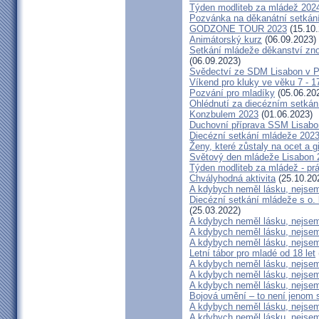
Týden modliteb za mládež 202
Pozvánka na děkanátní setkán
GODZONE TOUR 2023
(15.10.
Animátorský kurz
(06.09.2023)
Setkání mládeže děkanství zn
(06.09.2023)
Svědectví ze SDM Lisabon v P
Víkend pro kluky ve věku 7 - 1
Pozvání pro mladíky
(05.06.20
Ohlédnutí za diecézním setká
Konzbulem 2023
(01.06.2023)
Duchovní příprava SSM Lisabo
Diecézní setkání mládeže 2023
Ženy, které zůstaly na ocet a gi
Světový den mládeže Lisabon 2
Týden modliteb za mládež - prá
Chvályhodná aktivita
(25.10.20
A kdybych neměl lásku, nejsem 
Diecézní setkání mládeže s o.
(25.03.2022)
A kdybych neměl lásku, nejsem 
A kdybych neměl lásku, nejsem 
A kdybych neměl lásku, nejsem 
Letní tábor pro mladé od 18 let
A kdybych neměl lásku, nejsem 
A kdybych neměl lásku, nejsem 
A kdybych neměl lásku, nejsem 
Bojová umění – to není jenom 
A kdybych neměl lásku, nejsem 
A kdybych neměl lásku, nejsem 