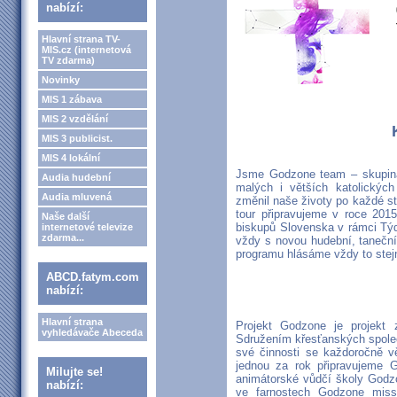
nabízí:
Hlavní strana TV-
MIS.cz (internetová
TV zdarma)
Novinky
MIS 1 zábava
MIS 2 vzdělání
MIS 3 publicist.
MIS 4 lokální
Jsme Godzone team – skupina
Audia hudební
malých i větších katolických
Audia mluvená
změnil naše životy po každé s
tour připravujeme v roce 201
Naše další
biskupů Slovenska v rámci Tý
internetové televize
zdarma...
vždy s novou hudební, taneční
programu hlásáme vždy to stejn
ABCD.fatym.com
nabízí:
Hlavní strana
Projekt Godzone je projekt 
vyhledávače Abeceda
Sdružením křesťanských společ
své činnosti se každoročně v
jednou za rok připravujeme 
Milujte se!
animátorské vůdčí školy Godzo
nabízí:
ve farnostech Godzone miss