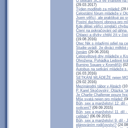
O setkání SČS ve Vranově na 
(29.03.2017)
Týden modliteb za mládež
(28.
Celostátní fórum mládeže v Ol
Jsem věřící, ale praktikuji po
Postní duchovní obnova pro m
Kde dělají věřící singláči chyb
Čtení na pokračování od jáhna
Chlapci a dívky chtějí žít v či
(19.08.2016)
Otec Nik s mladými odjel na c
Studie uvádí, že diváci měkké p
ženám
(29.06.2016)
Celosvětové dny mládeže v K
Ohrožena: Pohádka Ledové král
Burning Square v Kroměříži
(02
Autobus na setkání mládeže s
(16.03.2016)
SETKÁNÍ MLÁDEŽE nejen 
(29.02.2016)
Mezinárodní tábor v Alpách
(10
P. Karel Skočovský: Otázka "p
Je
Charlie Challenge
pouze hra
Mše svatá nejen pro mládež
(0
Bůh, sex a manželství 12. díl
svěcení?
(09.09.2015)
Bůh, sex a manželství 11. díl 
celibát?
(06.09.2015)
Bůh, sex a manželství 9. díl - 
plánováním rodičovství?
(24.08