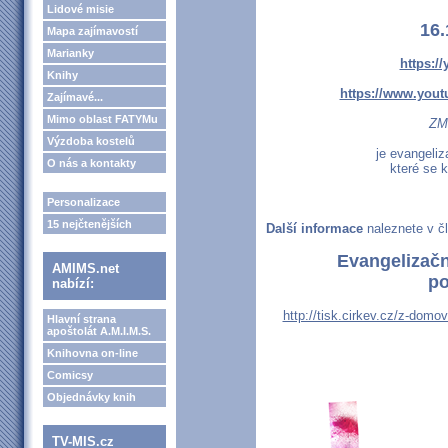
Lidové misie
16.
Mapa zajímavostí
Marianky
https:/
Knihy
https://www.you
Zajímavé...
Mimo oblast FATYMu
ZM
Výzdoba kostelů
je evangeliz
O nás a kontakty
které se 
Personalizace
15 nejčtenějších
Další informace
naleznete v č
Evangeliza
AMIMS.net
po
nabízí:
http://tisk.cirkev.cz/z-domo
Hlavní strana
apoštolát A.M.I.M.S.
Knihovna on-line
Comicsy
Objednávky knih
TV-MIS.cz