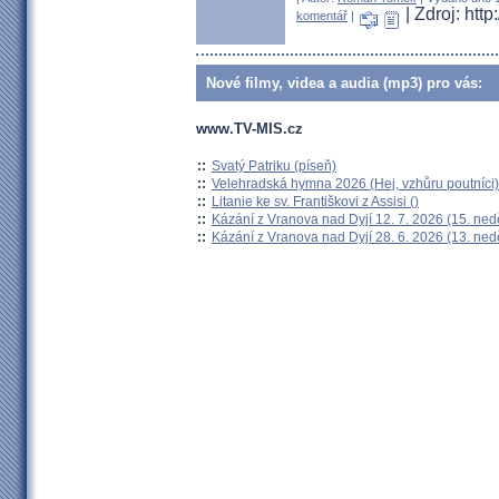
| Zdroj: htt
komentář
|
Nové filmy, videa a audia (mp3) pro vás:
www.TV-MIS.cz
::
Svatý Patriku (píseň)
::
Velehradská hymna 2026 (Hej, vzhůru poutníci)
::
Litanie ke sv. Františkovi z Assisi ()
::
Kázání z Vranova nad Dyjí 12. 7. 2026 (15. ned
::
Kázání z Vranova nad Dyjí 28. 6. 2026 (13. ned