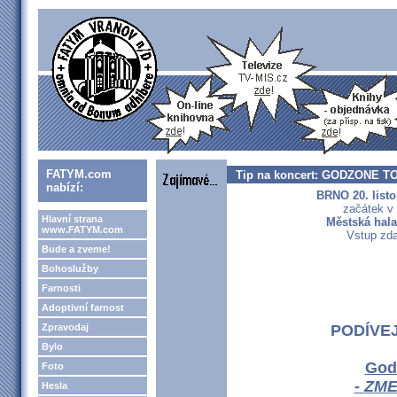
FATYM.com
Tip na koncert: GODZONE TOU
nabízí:
BRNO 20. list
začátek v
Hlavní strana
Městská hal
www.FATYM.com
Vstup zd
Bude a zveme!
Bohoslužby
Farnosti
Adoptivní farnost
Zpravodaj
PODÍVEJ
Bylo
God
Foto
-
ZME
Hesla