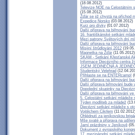
(18.08.2012)
Televize NOE na Celostátním s
(15.08.2012)
Žďár se již chystá na příchod 
Expedice Norsko
(03.08.2012)
Kurz pro dívky
(01.07.2012)
Další příprava na biřmování bu
16. františkánské setkání mlád
Mezi patrony Světových dní ml
Další příprava na biřmování bu
Misijní štrůdlování 2012
(19.05
Magnetka na Žďár
(11.05.2012)
SKAM - Setkání Křesťanské Ak
Informace Diecézního centra ž
JSEM JEDINEČNÁ A JEDINE
Studentský Velehrad
(12.04.20
Přihlaste se na ENTERcamp!
(
Další připrava na biřmování bu
Další příprava biřmování bude 
Dopolední skupinky na Diecéz
Další příprava na biřmování ve
5. Celostátní setkání mládeže
Týden modliteb za mládež
(13.
Diecézní setkání mládeže s o
Vojtěchem Cikrlem
(11.02.2012
Ohlédnutí za jeníkovskou brig
Mše svaté a příprava na udílení
Jarní prázdniny v Jeníkově
(05
Dokument z evropského kongre
17. mezinárodní setkání mláde