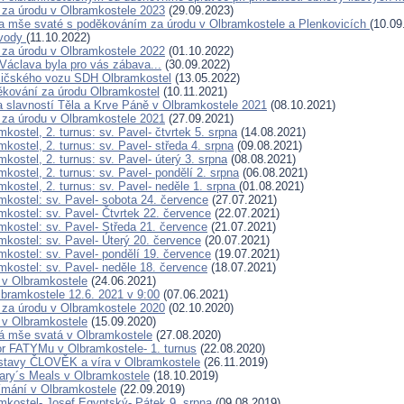
za úrodu v Olbramkostele 2023
(29.09.2023)
 mše svaté s poděkováním za úrodu v Olbramkostele a Plenkovicích
(10.09
 vody
(11.10.2022)
za úrodu v Olbramkostele 2022
(01.10.2022)
Václava byla pro vás zábava...
(30.09.2022)
sičského vozu SDH Olbramkostel
(13.05.2022)
kování za úrodu Olbramkostel
(10.11.2021)
a slavností Těla a Krve Páně v Olbramkostele 2021
(08.10.2021)
za úrodu v Olbramkostele 2021
(27.09.2021)
kostel, 2. turnus: sv. Pavel- čtvrtek 5. srpna
(14.08.2021)
kostel, 2. turnus: sv. Pavel- středa 4. srpna
(09.08.2021)
kostel, 2. turnus: sv. Pavel- úterý 3. srpna
(08.08.2021)
kostel, 2. turnus: sv. Pavel- pondělí 2. srpna
(06.08.2021)
kostel, 2. turnus: sv. Pavel- neděle 1. srpna
(01.08.2021)
mkostel: sv. Pavel- sobota 24. července
(27.07.2021)
mkostel: sv. Pavel- Čtvrtek 22. července
(22.07.2021)
mkostel: sv. Pavel- Středa 21. července
(21.07.2021)
mkostel: sv. Pavel- Úterý 20. července
(20.07.2021)
mkostel: sv. Pavel- pondělí 19. července
(19.07.2021)
mkostel: sv. Pavel- neděle 18. července
(18.07.2021)
 v Olbramkostele
(24.06.2021)
lbramkostele 12.6. 2021 v 9:00
(07.06.2021)
za úrodu v Olbramkostele 2020
(02.10.2020)
 v Olbramkostele
(15.09.2020)
á mše svatá v Olbramkostele
(27.08.2020)
or FATYMu v Olbramkostele- 1. turnus
(22.08.2020)
stavy ČLOVĚK a víra v Olbramkostele
(26.11.2019)
ry´s Meals v Olbramkostele
(18.10.2019)
jímání v Olbramkostele
(22.09.2019)
mkostel- Josef Egyptský- Pátek 9. srpna
(09.08.2019)