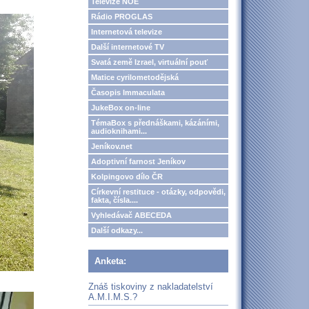
Televize NOE
Rádio PROGLAS
Internetová televize
Další internetové TV
Svatá země Izrael, virtuální pouť
Matice cyrilometodějská
Časopis Immaculata
JukeBox on-line
TémaBox s přednáškami, kázáními,
audioknihami...
Jeníkov.net
Adoptivní farnost Jeníkov
Kolpingovo dílo ČR
Církevní restituce - otázky, odpovědi,
fakta, čísla....
Vyhledávač ABECEDA
Další odkazy...
Anketa:
Znáš tiskoviny z nakladatelství
A.M.I.M.S.?