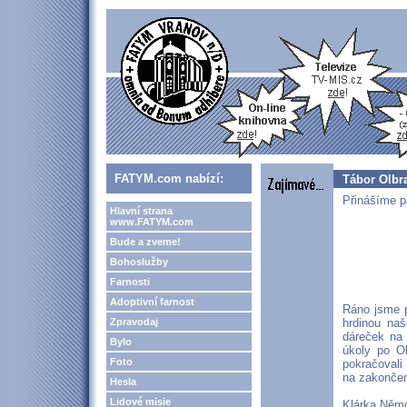
FATYM.com nabízí:
Tábor Olbra
Přinášíme pá
Hlavní strana
www.FATYM.com
Bude a zveme!
Bohoslužby
Farnosti
Adoptivní farnost
Ráno jsme p
Zpravodaj
hrdinou naš
dáreček na 
Bylo
úkoly po Ol
Foto
pokračovali
na zakončen
Hesla
Lidové misie
Klárka Něm