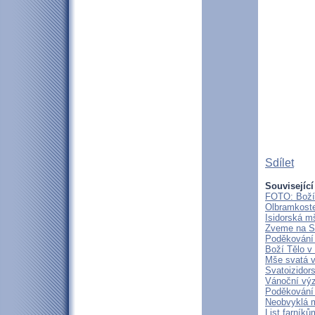
Sdílet
Související
FOTO: Boží 
Olbramkostel
Isidorská m
Zveme na Sv
Poděkování 
Boží Tělo v
Mše svatá 
Svatoizidor
Vánoční výz
Poděkování 
Neobvyklá m
List farníků