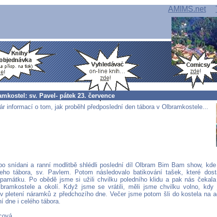
AMIMS.net
mkostel: sv. Pavel- pátek 23. července
r informací o tom, jak proběhl předposlední den tábora v Olbramkostele...
o snídani a ranní modlitbě shlédli poslední díl Olbram Bim Bam show, kde 
eho tábora, sv. Pavlem. Potom následovalo batikování tašek, které dos
památku. Po obědě jsme si užili chvilku poledního klidu a pak nás čekala 
bramkostele a okolí. Když jsme se vrátili, měli jsme chvilku volno, kdy 
 v pletení náramků z předchozího dne. Večer jsme potom šli do kostela na a
í dne i celého tábora.
cová