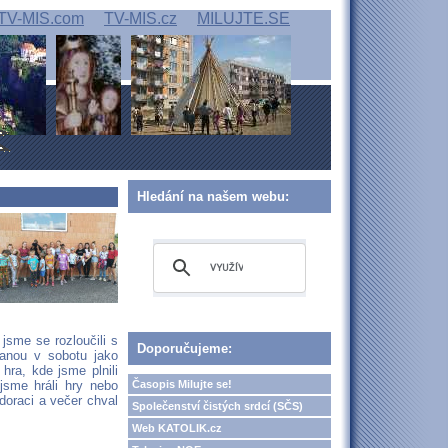
TV-MIS.com
TV-MIS.cz
MILUJTE.SE
Hledání na našem webu:
jsme se rozloučili s
Doporučujeme:
tanou v sobotu jako
hra, kde jsme plnili
Časopis Milujte se!
jsme hráli hry nebo
doraci a večer chval
Společenství čistých srdcí (SČS)
Web KATOLIK.cz