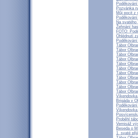
Poděkování 
Pozvánka na
Můj pocit z
Poděkování 
Na svatého 
Žehnání ha
FOTO: Podě
Ohlédnutí z
Poděkování 
Tábor Olbram
Tábor Olbram
Tábor Olbram
Tábor Olbram
Tábor Olbram
Tábor Olbra
Tábor Olbra
Tábor Olbra
Tábor Olbra
Tábor Olbra
Tábor Olbra
Víkendovka
Brigáda v O
Poděkování 
Víkendovka
Posvícensk
Proběhl táb
Vernisáž vý
Beseda o Ma
1. svaté při
Tábor Olbra