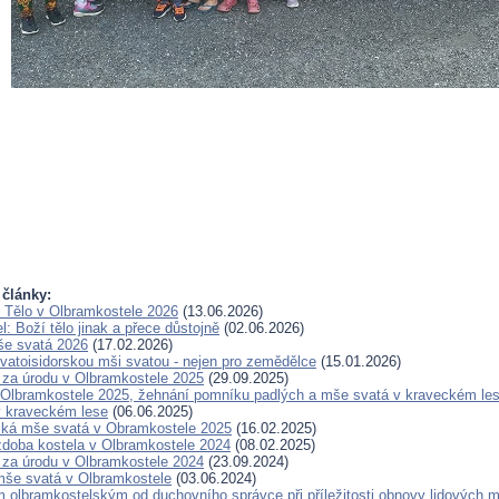
 články:
Tělo v Olbramkostele 2026
(13.06.2026)
: Boží tělo jinak a přece důstojně
(02.06.2026)
še svatá 2026
(17.02.2026)
atoisidorskou mši svatou - nejen pro zemědělce
(15.01.2026)
za úrodu v Olbramkostele 2025
(29.09.2025)
 Olbramkostele 2025, žehnání pomníku padlých a mše svatá v kraveckém le
v kraveckém lese
(06.06.2025)
ská mše svatá v Obramkostele 2025
(16.02.2025)
doba kostela v Olbramkostele 2024
(08.02.2025)
za úrodu v Olbramkostele 2024
(23.09.2024)
še svatá v Olbramkostele
(03.06.2024)
m olbramkostelským od duchovního správce při příležitosti obnovy lidových m