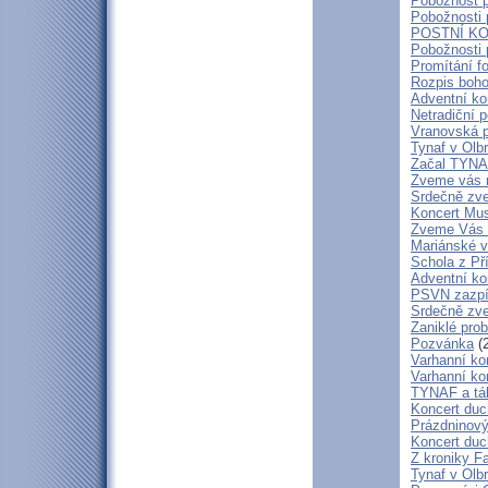
Pobožnost p
Pobožnosti 
POSTNÍ KO
Pobožnosti 
Promítání f
Rozpis boho
Adventní ko
Netradiční p
Vranovská p
Tynaf v Olbr
Začal TYNA
Zveme vás
Srdečně zve
Koncert Mus
Zveme Vás n
Mariánské v
Schola z Př
Adventní ko
PSVN zazpív
Srdečně zv
Zaniklé prob
Pozvánka
(2
Varhanní ko
Varhanní ko
TYNAF a táb
Koncert duc
Prázdninový
Koncert duc
Z kroniky F
Tynaf v Olb