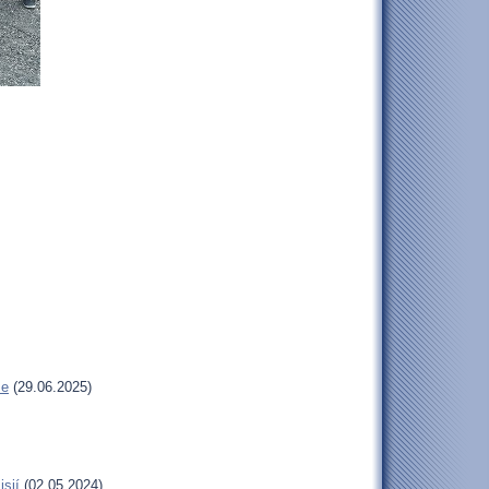
se
(29.06.2025)
isií
(02.05.2024)