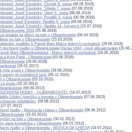
mkostel- Josef Egyptský- Čtvrtek 8. srpna
(08.08.2019)
mkostel- Josef Egyptský- Středa 7. srpna
(07.08.2019)
mkostel- Josef Egyptský- Úterý 6. srpna
(06.08.2019)
mkostel- Josef Egyptský- Pondělí 5. srpna
(05.08.2019)
mkostel-Josef Egyptský- Neděle 4. srpna
(04.08.2019)
mkostel- Josef Egyptský- Neděle 14. července
(15.07.2019)
 Olbramkostele 2019
(25.06.2019)
 se brigáda na dřevo na faře v Olbramkostele
(06.04.2019)
dřevo na faře v Olbramkostele
(23.03.2019)
udebnění modlitby k Panně Marii Matce dobrých rozhodnutí
(28.06.2018)
t duchovní hudby v Olbramkostele-Václav Uhlíř - nově atkualizováno
(25.06.
Panně Marii Olbramkostelské - Matce dobrých rozhodnutí
(24.06.2018)
la a Krve Páně - Olbramkostel
(03.06.2018)
 Olbramkostele
(29.05.2018)
ramkostel
(29.01.2017)
á mše svatá v Olbramkostele
(29.08.2016)
é panely do kostelních lavic
(05.11.2015)
n v Olbramkostele
(03.10.2015)
 za úrodu
(18.10.2013)
lbramkostele
(08.09.2013)
DUCHOVNÍ HUDBY - OLBRAMKOSTEL
(16.07.2013)
ádělo čištění rybníčku u kostela v Olbramkostele
(07.06.2013)
 vzkazuje soluňákům:
(09.08.2012)
(27.07.2012)
hovní hudby - Musica da chiesa v Olbramkostele
(08.06.2012)
 Olbramkostele
(15.03.2012)
ytům na faře v Olbramkostele
(30.01.2012)
iny pana kostelníka v Olbramkostele
(06.01.2012)
chovní hudby v Olbramkostele - MUSICA DA CHIESA
(19.07.2011)