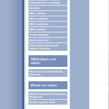
(internetová TV zdarma)
Novinky
MIS 1 zábava
MIS 2 vzdělání
MIS 3 publicist.
MIS 4 lokální
Audia hudební
Audia mluvená
Naše další internetové
televize zdarma...
ABCD.fatym.com
nabízí:
Hlavní strana vyhledávače
Abeceda
Milujte se! nabízí:
Hlavní strana webu časopisu
Milujte se!
Archiv vyšlých čísel