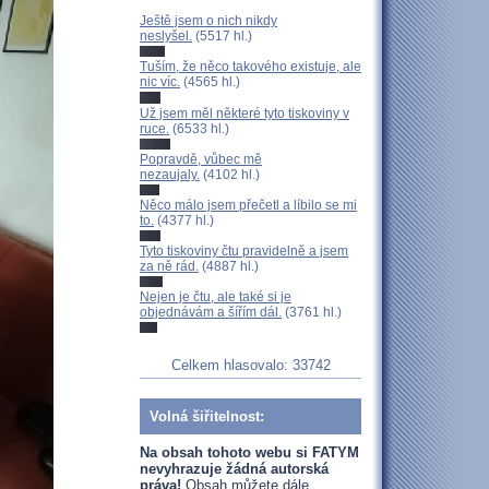
Ještě jsem o nich nikdy
neslyšel.
(5517 hl.)
Tuším, že něco takového existuje, ale
nic víc.
(4565 hl.)
Už jsem měl některé tyto tiskoviny v
ruce.
(6533 hl.)
Popravdě, vůbec mě
nezaujaly.
(4102 hl.)
Něco málo jsem přečetl a líbilo se mi
to.
(4377 hl.)
Tyto tiskoviny čtu pravidelně a jsem
za ně rád.
(4887 hl.)
Nejen je čtu, ale také si je
objednávám a šířím dál.
(3761 hl.)
Celkem hlasovalo: 33742
Volná šiřitelnost:
Na obsah tohoto webu si FATYM
nevyhrazuje žádná autorská
práva!
Obsah můžete dále