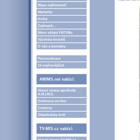
Mapa zajímavostí
Marianky
Knihy
Zajímavé...
Mimo oblast FATYMu
Výzdoba kostelů
O nás a kontakty
Personalizace
15 nejčtenějších
AMIMS.net nabízí:
Hlavní strana apoštolát
A.M.I.M.S.
Knihovna on-line
Comicsy
Objednávky knih
TV-MIS.cz nabízí:
Hlavní strana TV-MIS.cz