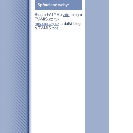
Spřátelené weby:
Blog o FATYMu
zde
, blog o
TV-MIS.cz
tv-
mis.signaly.cz
a další blog
o TV-MIS
zde
.