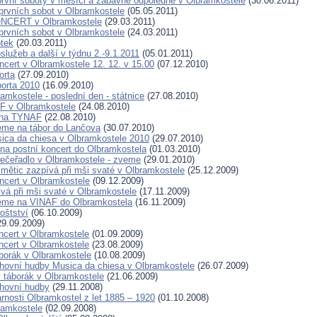
rvní soboty v měsíci a zábavné odpoledne v Olbramkostele
(30.06.2011)
prvních sobot v Olbramkostele
(05.05.2011)
NCERT v Olbramkostele
(29.03.2011)
prvních sobot v Olbramkostele
(24.03.2011)
otek
(20.03.2011)
služeb a další v týdnu 2.-9.1.2011
(05.01.2011)
ncert v Olbramkostele 12. 12. v 15.00
(07.12.2010)
orta
(27.09.2010)
orta 2010
(16.09.2010)
amkostele - poslední den - státnice
(27.08.2010)
F v Olbramkostele
(24.08.2010)
 na TYNAF
(22.08.2010)
me na tábor do Lančova
(30.07.2010)
ica da chiesa v Olbramkostele 2010
(29.07.2010)
a postní koncert do Olbramkostela
(01.03.2010)
ečeřadlo v Olbramkostele - zveme
(29.01.2010)
ímětic zazpívá při mši svaté v Olbramkostele
(25.12.2009)
ncert v Olbramkostele
(09.12.2009)
á při mši svaté v Olbramkostele
(17.11.2009)
eme na VINAF do Olbramkostela
(16.11.2009)
oštství
(06.10.2009)
9.09.2009)
ncert v Olbramkostele
(01.09.2009)
ncert v Olbramkostele
(23.08.2009)
orák v Olbramkostele
(10.08.2009)
hovní hudby Musica da chiesa v Olbramkostele
(26.07.2009)
 táborák v Olbramkostele
(21.06.2009)
hovní hudby
(29.11.2008)
arnosti Olbramkostel z let 1885 – 1920
(01.10.2008)
ramkostele
(02.09.2008)