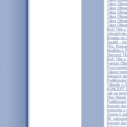
Tábor Olbra
Tábor Olbra
Tábor Olbra
Tábor Olbra
Tábor Olbra
Tábor Olbra
Boží Tělo v
Uskutečnila
Brigáda na 
Soutěž - zh
FKL- Koncer
Modlitba k 
Slavnost Tě
Boží Tělo v
Farnost Olb
Posvícensk
Sálavé topn
Adorační de
Poděkování
Táborák v O
KONCERT 
Jak se prov
Otec Marek
Poděkování
Koncert duc
Antiochia v
Zveme k pob
80. narozen
Koncert du