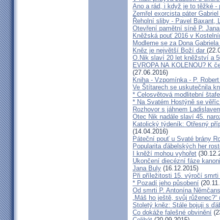
Ano a rád, i když je to těžké 
Zemřel exorcista páter Gabrie
Řeholní sliby - Pavel Baxant,
Otevření pamětní síně P. Jana
Kněžská pouť 2016 v Kostelní
Modleme se za Dona Gabriela
Kněz je největší Boží dar
(22.
O.Nik slaví 20 let kněžství a 5
EVROPA NA KOLENOU? K čemu 
(27.06.2016)
Kniha - Vzpomínka - P. Rober
Ve Štítarech se uskutečnila k
* Celosvětová modlitební štafe
* Na Svatém Hostýně se věříc
Rozhovor s jáhnem Ladislave
Otec Nik nadále slaví 45. naro
Katolický týdeník: Otřesný pří
(14.04.2016)
Páteční pouť u Svaté brány R
Popularita ďábelských her roste
I kněží mohou vyhořet
(30.12.
Ukončení diecézní fáze kanoni
Jana Buly
(16.12.2015)
Při příležitosti 15. výročí smrt
* Pozadí jeho působení
(20.11
Od smrti P. Antonína Němčansk
„Máš ho ještě, svůj růženec?“ 
Stoletý kněz: Stále bojuji s ď
Co dokáže falešné obvinění
(2
Celibát
(20.09.2015)