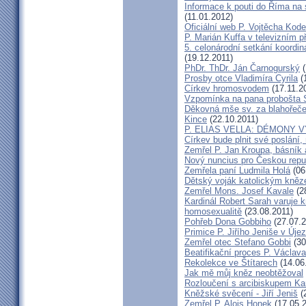
Informace k pouti do Říma na
(11.01.2012)
Oficiální web P. Vojtěcha Kod
P. Marián Kuffa v televizním p
5. celonárodní setkání koordin
(19.12.2011)
PhDr. ThDr. Ján Čarnogurský
(
Prosby otce Vladimíra Cyrila
(
Církev hromosvodem
(17.11.2
Vzpomínka na pana probošta S
Děkovná mše sv. za blahořečen
Kince
(22.10.2011)
P. ELIAS VELLA: DÉMONY 
Církev bude plnit své poslání,
Zemřel P. Jan Kroupa, básník a
Nový nuncius pro Českou repu
Zemřela paní Ludmila Holá
(06
Dětský voják katolickým kně
Zemřel Mons. Josef Kavale
(2
Kardinál Robert Sarah varuje k
homosexualitě
(23.08.2011)
Pohřeb Dona Gobbiho
(27.07.2
Primice P. Jiřího Jeniše v Úje
Zemřel otec Stefano Gobbi
(30
Beatifikační proces P. Václav
Rekolekce ve Štítarech
(14.06
Jak mě můj kněz neobtěžoval
Rozloučení s arcibiskupem 
Kněžské svěcení - Jiří Jeniš
(
Zemřel P. Alois Honek
(17.05.2