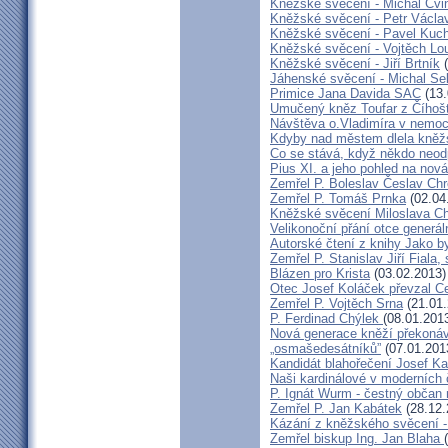
Kněžské svěcení - Michal Cvi
Kněžské svěcení - Petr Václa
Kněžské svěcení - Pavel Kuc
Kněžské svěcení - Vojtěch Lo
Kněžské svěcení - Jiří Brtník
(
Jáhenské svěcení - Michal Se
Primice Jana Davida SAC
(13.
Umučený kněz Toufar z Číhošt
Návštěva o.Vladimíra v nemoc
Kdyby nad městem dlela kněžs
Co se stává, když někdo neod
Pius XI. a jeho pohled na nov
Zemřel P. Boleslav Česlav C
Zemřel P. Tomáš Prnka
(02.04
Kněžské svěcení Miloslava Ch
Velikonoční přání otce generál
Autorské čtení z knihy Jako 
Zemřel P. Stanislav Jiří Fiala,
Blázen pro Krista
(03.02.2013)
Otec Josef Koláček převzal C
Zemřel P. Vojtěch Srna
(21.01.
P. Ferdinad Chýlek
(08.01.201
Nová generace kněží překonáv
„osmašedesátníků”
(07.01.201
Kandidát blahořečení Josef K
Naši kardinálové v moderních
P. Ignát Wurm - čestný občan
Zemřel P. Jan Kabátek
(28.12.
Kázání z kněžského svěcení -
Zemřel biskup Ing. Jan Blaha