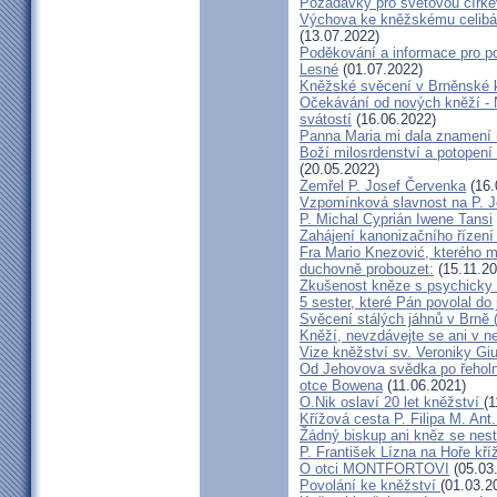
Požadavky pro světovou círke
Výchova ke kněžskému celibát
(13.07.2022)
Poděkování a informace pro po
Lesné
(01.07.2022)
Kněžské svěcení v Brněnské k
Očekávání od nových kněží -
svátostí
(16.06.2022)
Panna Maria mi dala znamení 
Boží milosrdenství a potopení 
(20.05.2022)
Zemřel P. Josef Červenka
(16.
Vzpomínková slavnost na P. 
P. Michal Cyprián Iwene Tansi
Zahájení kanonizačního řízení 
Fra Mario Knezović, kterého 
duchovně probouzet:
(15.11.20
Zkušenost kněze s psychicky
5 sester, které Pán povolal do
Svěcení stálých jáhnů v Brně
Kněží, nevzdávejte se ani v ne
Vize kněžství sv. Veroniky Giu
Od Jehovova svědka po řeholní
otce Bowena
(11.06.2021)
O.Nik oslaví 20 let kněžství
(1
Křížová cesta P. Filipa M. Ant
Žádný biskup ani kněz se nes
P. František Lízna na Hoře kříž
O otci MONTFORTOVI
(05.03
Povolání ke kněžství
(01.03.2