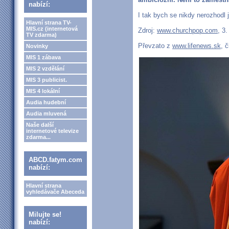
nabízí:
I tak bych se nikdy nerozhodl j
Hlavní strana TV-
MIS.cz (internetová
Zdroj:
www.churchpop.com
, 3
TV zdarma)
Převzato z
www.lifenews.sk
, 
Novinky
MIS 1 zábava
MIS 2 vzdělání
MIS 3 publicist.
MIS 4 lokální
Audia hudební
Audia mluvená
Naše další
internetové televize
zdarma...
ABCD.fatym.com
nabízí:
Hlavní strana
vyhledávače Abeceda
Milujte se!
nabízí: