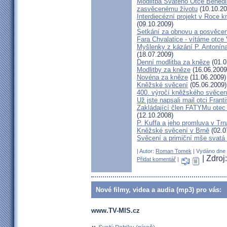
Modlitba Svatého Otce Benedik
zasvěcenému životu
(10.10.20
Interdiecézní projekt v Roce 
(09.10.2009)
Setkání za obnovu a posvěcení
Fara Chvalatice - vítáme otce 
Myšlenky z kázání P. Antonín
(18.07.2009)
Denní modlitba za kněze
(01.0
Modlitby za kněze
(16.06.2009
Novéna za kněze
(11.06.2009)
Kněžské svěcení
(05.06.2009)
400. výročí kněžského svěcen
Už jste napsali mail otci Frant
Zakládající člen FATYMu otec 
(12.10.2008)
P. Kuffa a jeho promluva v Trna
Kněžské svěcení v Brně
(02.0
Svěcení a primiční mše svat
| Autor:
Roman Tomek
| Vydáno dne 0
| Zdro
Přidat komentář
|
Nové filmy, videa a audia (mp3) pro vás:
www.TV-MIS.cz