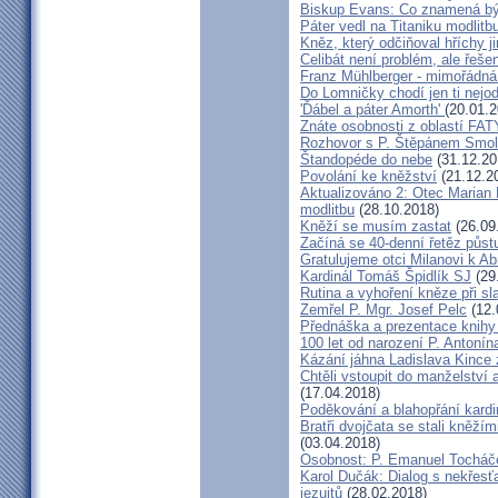
Biskup Evans: Co znamená b
Páter vedl na Titaniku modlitb
Kněz, který odčiňoval hříchy j
Celibát není problém, ale řeše
Franz Mühlberger - mimořádná 
Do Lomničky chodí jen ti nejod
'Ďábel a páter Amorth'
(20.01.2
Znáte osobnosti z oblastí FA
Rozhovor s P. Štěpánem Smol
Štandopéde do nebe
(31.12.20
Povolání ke kněžství
(21.12.2
Aktualizováno 2: Otec Marian 
modlitbu
(28.10.2018)
Kněží se musím zastat
(26.09
Začíná se 40-denní řetěz půst
Gratulujeme otci Milanovi k 
Kardinál Tomáš Špidlík SJ
(29
Rutina a vyhoření kněze při sla
Zemřel P. Mgr. Josef Pelc
(12.
Přednáška a prezentace knihy 
100 let od narození P. Anton
Kázání jáhna Ladislava Kince 
Chtěli vstoupit do manželství a
(17.04.2018)
Poděkování a blahopřání kard
Bratři dvojčata se stali kněžím
(03.04.2018)
Osobnost: P. Emanuel Tocháč
Karol Dučák: Dialog s nekřesť
jezuitů
(28.02.2018)