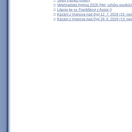
::
Svatý Patriku (píseň)
::
Velehradská hymna 2026 (Hej, vzhůru poutníci
::
Litanie ke sv. Františkovi z Assisi ()
::
Kázání z Vranova nad Dyjí 12. 7. 2026 (15. ne
::
Kázání z Vranova nad Dyjí 28. 6. 2026 (13. ne