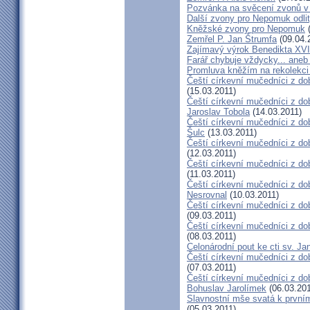
Pozvánka na svěcení zvonů v
Další zvony pro Nepomuk odlit
Kněžské zvony pro Nepomuk
(
Zemřel P. Jan Štrumfa
(09.04.
Zajímavý výrok Benedikta XVI
Farář chybuje vždycky... an
Promluva kněžím na rekolekci 
Čeští církevní mučedníci z do
(15.03.2011)
Čeští církevní mučedníci z do
Jaroslav Tobola
(14.03.2011)
Čeští církevní mučedníci z dob
Šulc
(13.03.2011)
Čeští církevní mučedníci z dob
(12.03.2011)
Čeští církevní mučedníci z do
(11.03.2011)
Čeští církevní mučedníci z do
Nesrovnal
(10.03.2011)
Čeští církevní mučedníci z dob
(09.03.2011)
Čeští církevní mučedníci z do
(08.03.2011)
Celonárodní pout ke cti sv. J
Čeští církevní mučedníci z dob
(07.03.2011)
Čeští církevní mučedníci z dob
Bohuslav Jarolímek
(06.03.201
Slavnostní mše svatá k prvním
(05.03.2011)