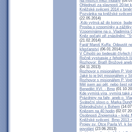
Na misiích mezi Indiány
(05.07
Ohlednutí za slavností 20-let 
Kněžské svěcení 2014 v brněns
Pozvánka na kněžské svěcení 
(22.05.2014)
„Kdo vytrvá až do konce, bude
Prosba o vzpomínky a zážitk
Vzpomínáme na o. Vladimíra C
Kněz počatý při znásilnění: "S
(21.02.2014)
Farář Maroš Kuffa: Odpustit ne
křesťanství
(06.01.2014)
V Číhošti po šedesáti čtyřech
Ročně vystupuje z řeholních řá
Rozhovor: Bratři Brožové aneb
(04.11.2013)
Rozhovor s misionářem P. Voj
Jaké to je být misionářem v St
Rozhovor s misionářem P. Voj
Měl jsem asi pět, nebo šest ro
Benedikt XVI. - Brno
(01.10.20
Kde vymírá víra, vymírá také 
Prázdniny na faře, aneb o. Vla
Sváteční slovo o. Marka Dun
Dobrodružství s Bohem
(14.07
Knězem na 40 hodin
(02.07.20
Osobnosti Znojemska – kněz
Kněžské svěcení, Brno 2013 +
Projev sv. Otce Pavla VI. k 
povolání
(23.06.2013)