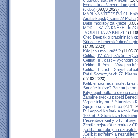
6 důvodů stát se knězem
(10.
Exorcista o. Vincent Lampert -
(video)
(09.09.2023)
MARIINA VÍTĚZSTVÍ 61: Kněz v
Arcibiskupský seminář Praha
(
Další modlitby za kněze
(03.07
MODLITBA ZA KNĚZE - kněží v
„MODLITBA ZA KNĚZE“
(18.0
Otec Deepak o prázdninách o
Situace v brněnské diecézi p
(14.05.2023)
Kde jsou moji kněží?
(11.05.2
Celibát, IV. část, závěr – Výc
Celibát, III. část – Východní o
Celibát, II. část – Vývoj na 
Celibát, I. část – Smysl celibá
Rafał Soroczyński: 27. březn
(27.03.2023)
Kolik emocí musí sdílet kněz 
Soudíte kněze? Pamatujte na 
Když opět potkáte svého pana 
Zapálíte svíčku papeži Benedi
Vzpomínky na P. Stanislava K
Spojme se v modlitbě
(23.11.2
P. Leopold Kolísek a vznik če
100 let P. Stanislava Krátkého
Prezentace knihy o P. Filipovi
Zemřel nejstarší minorita v ČR
„Celibát potřebný a nezrušiteln
„Celibát potřebný a nezrušiteln