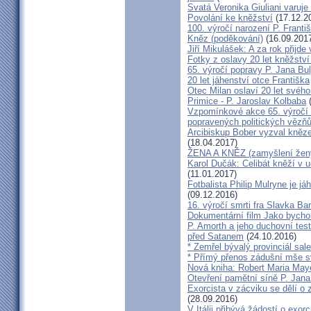
Svatá Veronika Giuliani varuj
Povolání ke kněžství
(17.12.2
100. výročí narození P. Frant
Kněz (poděkování)
(16.09.201
Jiří Mikulášek: A za rok přijde
Fotky z oslavy 20 let kněžství
65. výročí popravy P. Jana Bu
20 let jáhenství otce Františka
Otec Milan oslaví 20 let svého
Primice - P. Jaroslav Kolbaba
(
Vzpomínkové akce 65. výročí 
popravených politických vězň
Arcibiskup Bober vyzval kněze
(18.04.2017)
ŽENA A KNĚZ (zamyšlení žen
Karol Dučák: Celibát kněží v 
(11.01.2017)
Fotbalista Philip Mulryne je 
(09.12.2016)
16. výročí smrti fra Slavka Ba
Dokumentární film Jako bycho
P. Amorth a jeho duchovní test
před Satanem
(24.10.2016)
* Zemřel bývalý provinciál sa
* Přímý přenos zádušní mše s
Nová kniha: Robert Maria M
Otevření pamětní síně P. Jana
Exorcista v zácviku se dělí o
(28.09.2016)
V Itálii přibývá žádostí o exor