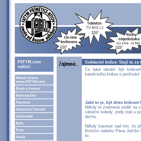
FATYM.com
Svědectví kněze: Stojí to za 
nabízí:
Co také obnáší být knězem
katolického kněze o prožívání
Hlavní strana
www.FATYM.com
Bude a zveme!
Bohoslužby
Jaké to je, být dnes knězem
Farnosti
Někdy to znamená sedět na skl
Adoptivní farnost
vánoční koledy; jindy stát u p
Zpravodaj
dechu.
Bylo
Někdy žasnout nad tím, že př
Foto
Božství našeho Pána Ježíše Kr
to.
Hesla