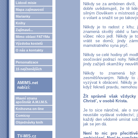
Lidové misie
Někdy se za ambónen divíš, že
dobře uvědomuješ, že tě lid
Mapa zajímavostí
silným člověkem v místnosti pln
Marianky
o volant a snažit se po takový
Knihy
Někdy je to radost z křtu; 
Zajímavé...
znamená skvělý oběd u farník
vůbec něco jedl. Někdy je t
Mimo oblast FATYMu
vrátit se domů; jindy zárm
Výzdoba kostelů
marnotratného syna pryč.
O nás a kontakty
Někdy se celé hodiny při modli
osočování podrazí nohy. Někdy
Personalizace
jindy zažiješ okamžiky neuvěři
15 nejčtenějších
Někdy to znamená být r
zesměšňovaným. Někdy to zn
vyzývat k obrácení. Někdy je 
AMIMS.net
když řekneš pravdu, nemohou ti
nabízí:
Žít správně však vždycky
Hlavní strana
Christi
', v osobě Krista.
apoštolát A.M.I.M.S.
Knihovna on-line
Je to sice náročné, ale o sv
neustále vydávat svědectví; jí
Comicsy
každý den vědomě umírat sob
Objednávky knih
jak se jen dá.
Není to nic pro přecitlivě
TV-MIS.cz
ambiciózní. Není to zaměstná