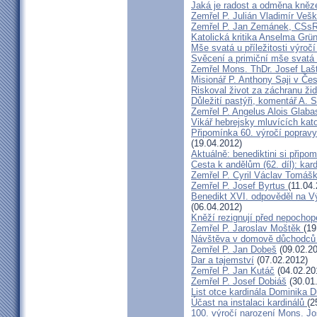
Jaká je radost a odměna kněz
Zemřel P. Julián Vladimír Ve
Zemřel P. Jan Zemánek, CSs
Katolická kritika Anselma Grü
Mše svatá u příležitosti výroč
Svěcení a primiční mše svatá 
Zemřel Mons. ThDr. Josef Laš
Misionář P. Anthony Saji v Čes
Riskoval život za záchranu ži
Důležití pastýři, komentář A. 
Zemřel P. Angelus Alois Glab
Vikář hebrejsky mluvících kato
Připomínka 60. výročí popravy
(19.04.2012)
Aktuálně: benediktini si připom
Cesta k andělům (62. díl): kar
Zemřel P. Cyril Václav Tomá
Zemřel P. Josef Byrtus
(11.04
Benedikt XVI. odpověděl na V
(06.04.2012)
Kněží rezignují před nepocho
Zemřel P. Jaroslav Moštěk
(19
Návštěva v domově důchodců 
Zemřel P. Jan Dobeš
(09.02.20
Dar a tajemství
(07.02.2012)
Zemřel P. Jan Kutáč
(04.02.20
Zemřel P. Josef Dobiáš
(30.01
List otce kardinála Dominika
Účast na instalaci kardinálů
(2
100. výročí narození Mons. Jo