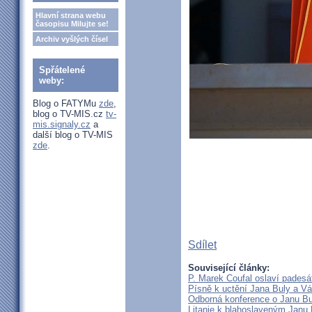
Hlavní strana webu
časopisu Milujte se!
Archiv vyšlých čísel
Spřátelené
weby:
Blog o FATYMu
zde
,
blog o TV-MIS.cz
tv-
mis.signaly.cz
a
další blog o TV-MIS
zde
.
Sdílet
Související články:
P. Marek Coufal oslaví padesá
Písně k uctění Jana Buly a Vá
Odborná konference o Janu Bul
Litanie k blahoslaveným Janu 