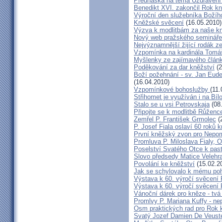
Přednáška na téma Uzdravení ž
Benedikt XVI. zakončil Rok k
Výroční den služebníka Božíh
Kněžské svěcení
(16.05.2010)
Výzva k modlitbám za naše k
Nový web pražského semináře
Nejvýznamnější žijící rodák 
Vzpomínka na kardinála Tomáš
Myšlenky ze zajímavého článk
Poděkování za dar kněžství
(2
Boží požehnání - sv. Jan Eud
(16.04.2010)
Vzpomínkové bohoslužby
(11.
Střihomet je využíván i na Bíl
Stalo se u vsi Petrovskaja
(08
Připojte se k modlitbě Růženc
Zemřel P. František Grmolec
(
P. Josef Fiala oslaví 60 roků 
První kněžský zvon pro Nepo
Promluva P. Miloslava Fialy, 
Poselství Svatého Otce k past
Slovo předsedy Matice Velehr
Povolání ke kněžství
(15.02.2
Jak se schylovalo k mému po
Výstava k 60. výročí svěcení 
Výstava k 60. výročí svěcení 
Vánoční dárek pro kněze - tvá
Promlvy P. Mariana Kuffy - ne
Osm praktických rad pro Rok 
Svatý Jozef Damien De Veust