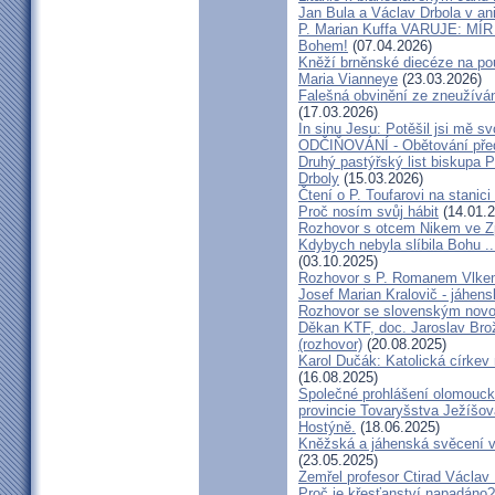
Jan Bula a Václav Drbola v a
P. Marian Kuffa VARUJE: MÍR
Bohem!
(07.04.2026)
Kněží brněnské diecéze na pou
Maria Vianneye
(23.03.2026)
Falešná obvinění ze zneužíván
(17.03.2026)
In sinu Jesu: Potěšil jsi mě
ODČIŇOVÁNÍ - Obětování před
Druhý pastýřský list biskupa P
Drboly
(15.03.2026)
Čtení o P. Toufarovi na stanici
Proč nosím svůj hábit
(14.01.2
Rozhovor s otcem Nikem ve Z
Kdybych nebyla slíbila Bohu ..
(03.10.2025)
Rozhovor s P. Romanem Vlk
Josef Marian Kralovič - jáhen
Rozhovor se slovenským nov
Děkan KTF, doc. Jaroslav Bro
(rozhovor)
(20.08.2025)
Karol Dučák: Katolická církev 
(16.08.2025)
Společné prohlášení olomouck
provincie Tovaryšstva Ježíšo
Hostýně.
(18.06.2025)
Kněžská a jáhenská svěcení 
(23.05.2025)
Zemřel profesor Ctirad Václav 
Proč je křesťanství napadáno?