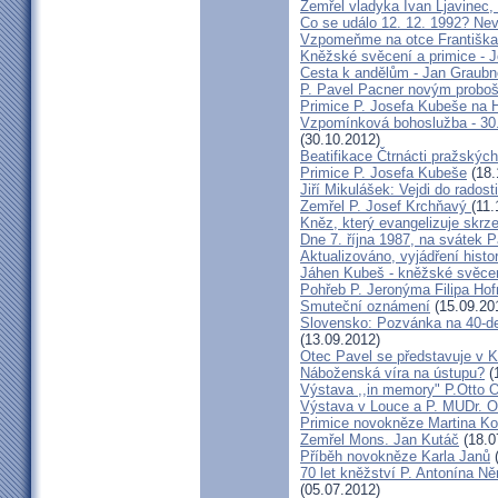
Zemřel vladyka Ivan Ljavinec,
Co se událo 12. 12. 1992? 
Vzpomeňme na otce Františka!
Kněžské svěcení a primice - 
Cesta k andělům - Jan Graubn
P. Pavel Pacner novým probo
Primice P. Josefa Kubeše na 
Vzpomínková bohoslužba - 30.
(30.10.2012)
Beatifikace Čtrnácti pražskýc
Primice P. Josefa Kubeše
(18.
Jiří Mikulášek: Vejdi do radost
Zemřel P. Josef Krchňavý
(11.
Kněz, který evangelizuje skr
Dne 7. října 1987, na svátek 
Aktualizováno, vyjádření histo
Jáhen Kubeš - kněžské svěce
Pohřeb P. Jeronýma Filipa Ho
Smuteční oznámení
(15.09.20
Slovensko: Pozvánka na 40-de
(13.09.2012)
Otec Pavel se představuje v K
Náboženská víra na ústupu?
(
Výstava ,,in memory" P.Otto 
Výstava v Louce a P. MUDr. O
Primice novokněze Martina K
Zemřel Mons. Jan Kutáč
(18.0
Příběh novokněze Karla Janů
(
70 let kněžství P. Antonína Ně
(05.07.2012)