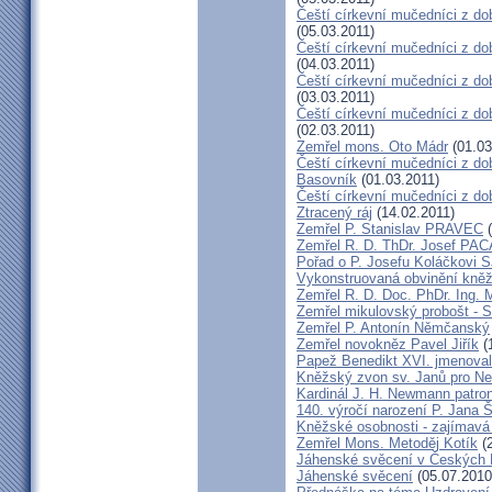
Čeští církevní mučedníci z do
(05.03.2011)
Čeští církevní mučedníci z do
(04.03.2011)
Čeští církevní mučedníci z dob
(03.03.2011)
Čeští církevní mučedníci z do
(02.03.2011)
Zemřel mons. Oto Mádr
(01.03
Čeští církevní mučedníci z dob
Basovník
(01.03.2011)
Čeští církevní mučedníci z d
Ztracený ráj
(14.02.2011)
Zemřel P. Stanislav PRAVEC
(
Zemřel R. D. ThDr. Josef PA
Pořad o P. Josefu Koláčkovi 
Vykonstruovaná obvinění kněž
Zemřel R. D. Doc. PhDr. Ing.
Zemřel mikulovský probošt - S
Zemřel P. Antonín Němčanský
Zemřel novokněz Pavel Jiřík
(
Papež Benedikt XVI. jmenova
Kněžský zvon sv. Janů pro N
Kardinál J. H. Newmann patro
140. výročí narození P. Jana
Kněžské osobnosti - zajímavá
Zemřel Mons. Metoděj Kotík
(2
Jáhenské svěcení v Českých 
Jáhenské svěcení
(05.07.2010