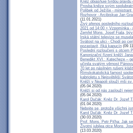
Kněz objasňuje tvrdou pravdu 
Prosba kněze svým spolubrat
Polibek od Ježíše - ministrant
Rozhovor - Arcibiskup Jan Gra
(11.01.2021)
Živý přenos posledního rozlouč
2021 od 14:00 + Vzpomínka - 
Zemřel Mons. Josef Fiala, býv
Irská státní televize se muse
Svátost na ulici - Chodí po cen
pozastavit, říká kapucín
(09.11
Poslední rozloučení s otcem 
Kanonizační řízení kněží Jana
Benedikt XVI.: Katecheze – ge
učinila svatým věrnost Pánovu
70 let po násilném rušení kláš
Římskokatolická farnost spole
kabrioletu s Nejsvětější Svátos
Kněží v Neapoli slouží mši sv. 
(05.04.2020)
Kněží si od nás zaslouží nejen
(05.04.2020)
Karol Dučák: Kněz Dr. Jozef Ti
(01.04.2020)
Nebojte se, protože všichni j
Karol Dučák: Kněz Dr. Jozef Ti
(30.03.2020)
Prof. Mons. Petr Piťha: Jak s
Životní jubilea otce Mons. Jos
(13.03.2020)