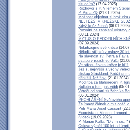
situacím?
(17.04.2025)
Rozhovor s P. Vilémem Štěp
P. Pio a Zlý
(21.01.2025)
Možnost objednat si brožurku 
NEJTĚŽŠÍ V KNĚŽSKÉ SLU
Když kněz žehná
(06.01.2025)
Pozvání na zahájení výstavy o
(03.11.2024)
MÝTUS O PEDOFILNÍCH KNĚŽÍC
(07.09.2024)
Nekritizujme své kněze
(14.07
Několik střípků z oslavy 30 le
Na slavnost sv. Petra a Pavl
svatou v rodišti ve Valči
(21.06
Ve středu života kněze je kříž
Ježíš, nejvyšší a věčný velek
Biskup Strickland: Kněží si mu
přiblížili Ježíšovi
(21.01.2024)
Modlitba za blahořečení P. I
Bulletin o tom, jak věřili
(05.01
Výročí od smrti služebníka B
(05.01.2024)
PROHLÁŠENÍ Světového apošt
Zajímavý článek o misionáři v
Petr Maria Josef Cassant
(22.
Exorcista o. Vincent Lampert -
(video)
(19.09.2023)
P. Marián Kuffa: "Divím se..."
(
Oslava výročí 100 let od úmrtí