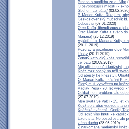
Prosba o modlitbu za o. Nika
(
O osvobozující milosti (k exho
Sbohem celibátu?
(03.02.2020
P. Marian Kuffa: Říkají mi, aby
Československý mučedník bl.
Odpusť si
(07.01.2020)
Otec Kuffa, liberalismus a jeho
Otec Marian Kuffa a světlo do
Mariana)
(25.12.2019)
Vyjádření o. Mariana Kuffy k 
(29.11.2019)
Pozdrav a požehnání otce Mont
Lásky
(20.11.2019)
Ženatý katolický kněz přesvěd
celibátu
(20.09.2019)
Můj přítel opouští kněžství, a
Kněz rozzlobený na mši svatou
Od ateisty ke kněžství. Obrátil
O. Marian Kuffa - kázání Klok
Slepý muž vysvěcen na kněz
Václav Peša - 70. let výročí
Celibát není problém, ale odp
(27.07.2019)
Mše svatá ve Valči - 25. let 
Když se z otce-vdovce stane s
Kněžské svěcení - Ondřej Tal
Od letničního hnutí ke katolic
Exorcista: Ne posedlost, ale 
zlého ducha
(28.05.2019)
Z narkomana mariánský kněz