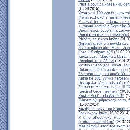
Půst a pouť za kněze - 40 den
(13.09.2015)
Výstava k 100.výročí narození
Menší rozhovor s naším kně
P. Josef Toufar je doma: Jako
+ kázání kardinála Dominika 
Dnes nejsou povolání k zasvě
Primice diecézních novokněží
Příběhy ze života kněze
(01.0
Nejlepší dárek pro novokněze
Životní jubilea otce Mons. Jos
Otec Jiří vtipem hýří
(31.03.20
Kněží Jozef Maretta a Marián 
Povolání ke kněžství
(23.01.2
Výstava věnovaná Josefu Touf
Dokument Opři žebřík o nebe
(
Znamení doby pro apoštolát v
Kniha ke 100. výročí narození
Biskup Jan Vokál odslouží mši
Za otcem Markem stojím !!! (
Kardinál Groer nevinen?
(30.10
Půst a Pouť za kněze 2014
(17
"Musím být připravený na to, 
(16.07.2014)
Každý rok ubývá na Starém kon
Zamilovaný kněz
(10.07.2014)
P. Karel Skočovský: Posílám
(+ přání novokněžím)
(08.07.2
Mezinárodní asociace exorcist