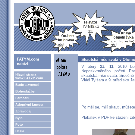
FATYM.com
Skautská mše svatá v Olomo
nabízí:
V úterý
23. 11.
2010 bud
Neposkvrněného početí P
Hlavní strana
skautská mše svatá. Srdečně z
www.FATYM.com
Vládi Tylšara a 9. středisko J
Bude a zveme!
Bohoslužby
Farnosti
Adoptivní farnost
Po mši se, milí skauti, můžete 
Zpravodaj
Plakátek v PDF ke stažení zd
Bylo
Foto
Hesla