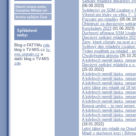
Setkání mládeže děkanství z
(06.09.2023)
Hlavní strana webu
Svědectví ze SDM Lisabon v P
časopisu Milujte se!
Víkend pro kluky ve věku 7 - 1
Archiv vyšlých čísel
Pozvání pro mladíky
(05.06.20
Ohlédnutí za diecézním setk
Konzbulem 2023
(01.06.2023)
Spřátelené
Duchovní příprava SSM Lisab
weby:
Diecézní setkání mládeže 202
Ženy, které zůstaly na ocet a gi
Blog o FATYMu
zde
,
Světový den mládeže Lisabon 2
blog o TV-MIS.cz
tv-
Týden modliteb za mládež - prá
mis.signaly.cz
a
Chvályhodná aktivita
(25.10.20
další blog o TV-MIS
A kdybych neměl lásku, nejsem
zde
.
Diecézní setkání mládeže s o
(25.03.2022)
A kdybych neměl lásku, nejsem
A kdybych neměl lásku, nejsem
A kdybych neměl lásku, nejsem
Letní tábor pro mladé od 18 let
A kdybych neměl lásku, nejsem
A kdybych neměl lásku, nejsem
A kdybych neměl lásku, nejsem
Bojová umění – to není jenom 
A kdybych neměl lásku, nejsem
A kdybych neměl lásku, nejsem
A kdybych neměl lásku, nejsem
(18.01.2022)
Letní tábor pro mladé na Orav
Mladí v duchovní krizi / Biřmov