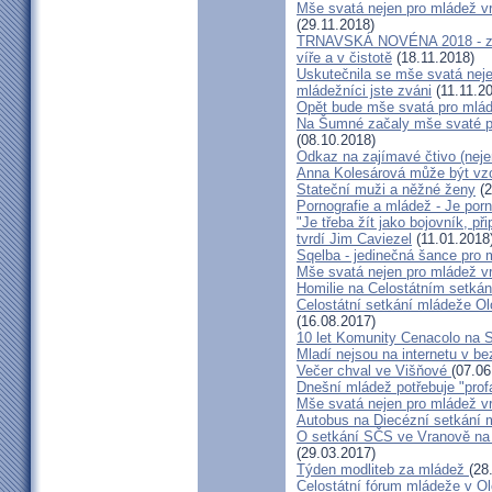
Mše svatá nejen pro mládež v
(29.11.2018)
TRNAVSKÁ NOVÉNA 2018 - záz
víře a v čistotě
(18.11.2018)
Uskutečnila se mše svatá nej
mládežníci jste zváni
(11.11.2
Opět bude mše svatá pro mlá
Na Šumné začaly mše svaté pro
(08.10.2018)
Odkaz na zajímavé čtivo (neje
Anna Kolesárová může být vzo
Stateční muži a něžné ženy
(2
Pornografie a mládež - Je porn
"Je třeba žít jako bojovník, př
tvrdí Jim Caviezel
(11.01.2018
Sqelba - jedinečná šance pro 
Mše svatá nejen pro mládež v
Homilie na Celostátním setká
Celostátní setkání mládeže 
(16.08.2017)
10 let Komunity Cenacolo na 
Mladí nejsou na internetu v be
Večer chval ve Višňové
(07.06
Dnešní mládež potřebuje "pro
Mše svatá nejen pro mládež v
Autobus na Diecézní setkání
O setkání SČS ve Vranově na
(29.03.2017)
Týden modliteb za mládež
(28
Celostátní fórum mládeže v O