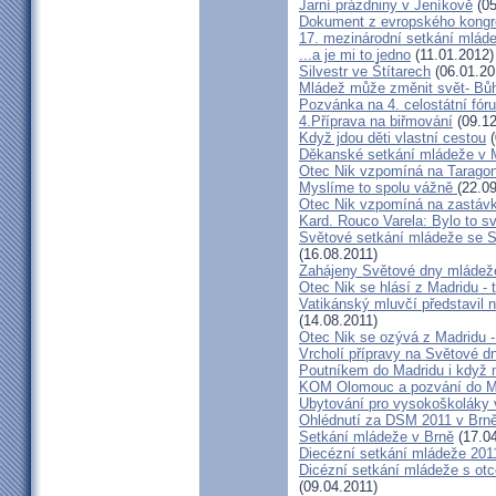
Jarní prázdniny v Jeníkově
(05
Dokument z evropského kongr
17. mezinárodní setkání mláde
...a je mi to jedno
(11.01.2012)
Silvestr ve Štítarech
(06.01.20
Mládež může změnit svět- Bůh
Pozvánka na 4. celostátní fó
4.Příprava na biřmování
(09.12
Když jdou děti vlastní cestou
(
Děkanské setkání mládeže v
Otec Nik vzpomíná na Tarago
Myslíme to spolu vážně
(22.0
Otec Nik vzpomíná na zastávk
Kard. Rouco Varela: Bylo to s
Světové setkání mládeže se 
(16.08.2011)
Zahájeny Světové dny mládeže
Otec Nik se hlásí z Madridu - 
Vatikánský mluvčí představil
(14.08.2011)
Otec Nik se ozývá z Madridu 
Vrcholí přípravy na Světové 
Poutníkem do Madridu i když 
KOM Olomouc a pozvání do M
Ubytování pro vysokoškoláky 
Ohlédnutí za DSM 2011 v Brn
Setkání mládeže v Brně
(17.04
Diecézní setkání mládeže 201
Dicézní setkání mládeže s ot
(09.04.2011)