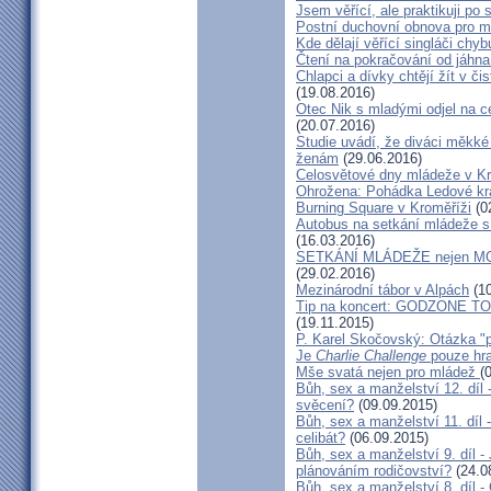
Jsem věřící, ale praktikuji p
Postní duchovní obnova pro 
Kde dělají věřící singláči chyb
Čtení na pokračování od jáhna
Chlapci a dívky chtějí žít v č
(19.08.2016)
Otec Nik s mladými odjel na 
(20.07.2016)
Studie uvádí, že diváci měkké 
ženám
(29.06.2016)
Celosvětové dny mládeže v K
Ohrožena: Pohádka Ledové král
Burning Square v Kroměříži
(0
Autobus na setkání mládeže s
(16.03.2016)
SETKÁNÍ MLÁDEŽE nejen
(29.02.2016)
Mezinárodní tábor v Alpách
(10
Tip na koncert: GODZONE TOU
(19.11.2015)
P. Karel Skočovský: Otázka "p
Je
Charlie Challenge
pouze hra
Mše svatá nejen pro mládež
(
Bůh, sex a manželství 12. díl
svěcení?
(09.09.2015)
Bůh, sex a manželství 11. díl 
celibát?
(06.09.2015)
Bůh, sex a manželství 9. díl -
plánováním rodičovství?
(24.0
Bůh, sex a manželství 8. díl 