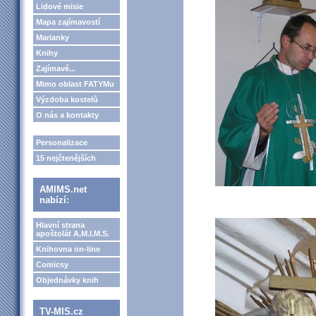
Lidové misie
Mapa zajímavostí
Marianky
Knihy
Zajímavé...
Mimo oblast FATYMu
Výzdoba kostelů
O nás a kontakty
Personalizace
15 nejčtenějších
AMIMS.net
nabízí:
Hlavní strana
apoštolát A.M.I.M.S.
Knihovna on-line
Comicsy
Objednávky knih
TV-MIS.cz