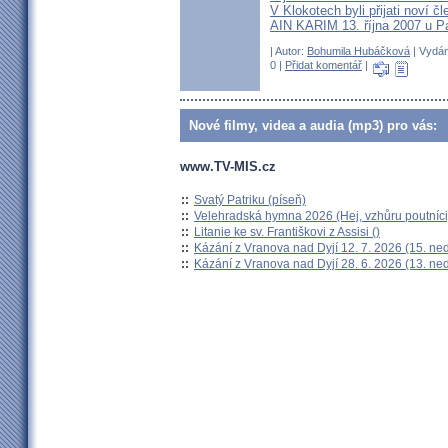
V Klokotech byli přijati noví 
AIN KARIM 13. října 2007 u P
| Autor:
Bohumila Hubáčková
| Vydán
0 |
Přidat komentář
|
Nové filmy, videa a audia (mp3) pro vás:
www.TV-MIS.cz
::
Svatý Patriku (píseň)
::
Velehradská hymna 2026 (Hej, vzhůru poutníci
::
Litanie ke sv. Františkovi z Assisi ()
::
Kázání z Vranova nad Dyjí 12. 7. 2026 (15. ne
::
Kázání z Vranova nad Dyjí 28. 6. 2026 (13. ne