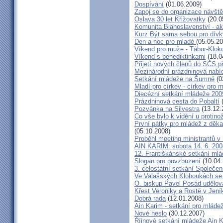
Dospívání
(01.06.2009)
Zapoj se do organizace návšt
Oslava 30 let Křižovatky
(20.0
Komunita Blahoslavenství - ak
Kurz Být sama sebou pro dívky
Den a noc pro mladé
(05.05.20
Víkend pro muže - Tábor-Klok
Víkend s benediktinkami
(18.0
Přijetí nových členů do SČS p
Mezinárodní prázdninová nabí
Setkání mládeže na Šumné
(0
Mladí pro církev - církev pro 
Diecézní setkání mládeže 200
Prázdninová cesta do Pobaltí
(
Pozvánka na Silvestra
(13.12.
Co vše bylo k vidění u protinož
První pátky pro mládež z děk
(05.10.2008)
Proběhl meeting ministrantů v
AIN KARIM: sobota 14. 6. 200
12. Františkánské setkání ml
Slogan pro povzbuzení
(10.04.
3. celostátní setkání Společen
Ve Valašských Kloboukách se z
O. biskup Pavel Posád udělova
Křest Veroniky a Rostě v Jen
Dobrá rada
(12.01.2008)
Ain Karim - setkání pro mláde
Nové heslo
(30.12.2007)
Říjnové setkání mládeže Ain 