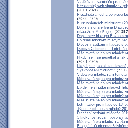
Vzdělávací semináře pro mlád
Křesťanský web signály.cz při
(26.01.2021)
Prázdnota a touha po pravé lás
(29.09.2020)
Kurz vedoucích ministrantů 2
Dopis vizionáře Ivana Dragičev
mládeže v Medžugorji
(02.08.2
Dopis otce biskupa Baxanta m
Co dnes mnohým mladým nech
Diecézní setkání mládeže s 
Dubova Colonorum - Letní tábo
Mše svatá nejen pro mládež 
Nikdy jsem se nesetkal s tak o
(20.01.2020)
I když jste jakkoli zamilované,
Vysvobození z otroctví
(27.12
Videa pro mládež na internetu
Mše svatá nejen pro mládež 
Mše svatá nejen pro mládež 
Epidemie smutku mladých lidí
Mše svatá nejen pro mládež 
Mše svatá nejen pro mládež 
Mše svatá nejen pro mládež 
Letní tábor pro mladé od 18 let
Týden modliteb za mládež 20
Diecézní setkání mládeže 201
3 kroky rozlišování povolání p
Mše svatá pro mládež na Šu
Blogující: O předmanželském s