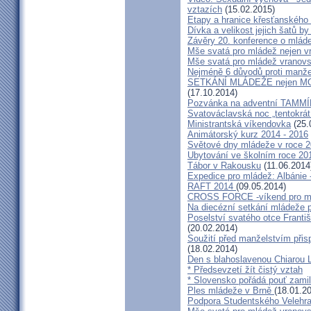
vztazích
(15.02.2015)
Etapy a hranice křesťanského
Dívka a velikost jejich šatů by
Závěry 20. konference o mláde
Mše svatá pro mládež nejen v
Mše svatá pro mládež vranov
Nejméně 6 důvodů proti manže
SETKÁNÍ MLÁDEŽE nejen
(17.10.2014)
Pozvánka na adventní TAMM
Svatováclavská noc „tentokrát
Ministrantská víkendovka
(25.
Animátorský kurz 2014 - 2016
Světové dny mládeže v roce 2
Ubytování ve školním roce 20
Tábor v Rakousku
(11.06.2014
Expedice pro mládež: Albánie 
RAFT 2014
(09.05.2014)
CROSS FORCE -víkend pro min
Na diecézní setkání mládeže 
Poselství svatého otce Frant
(20.02.2014)
Soužití před manželstvím přisp
(18.02.2014)
Den s blahoslavenou Chiarou
* Předsevzetí žít čistý vztah
* Slovensko pořádá pouť zami
Ples mládeže v Brně
(18.01.2
Podpora Studentského Velehr