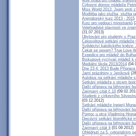
Mše svatá pro mládež vranov
Církevní domov mládeže Petr
Miss World 2013: Jsem proti z
Modlitba jako služba, služba j
Animátorský kurz 2013 - 2015
Kurz pro vedoucí ministrantů
(
Velehradské slavnosti ve znam
(31.07.2013)
Ubytování pro studenty v Praz
Celosvětové setkání mládeže v 
Svědectví katolického kněze: 
Čekat se sexem? True Love Wai
Expedice pro mládež do Bulha
Biskupové vyzývají mládež k 
Mediální škola 2013/2014
(04.
Dne 23.4. 2013 Bude Příprav
Jarní prázdniny v Jeníkově
(28
Autobus na setkání mládeže 
Setkání mládeže s otcem bis
Další příprava na biřmování b
Zajímavý citát č.10
(09.02.201
Studenti z církevního Silves
(03.12.2012)
Setkání mládeže (nejen) Mor
Další příprava na biřmování bu
Pomoc u otce Vladimíra Hrona
Diecézní setkání litoměřické m
Další příprava na biřmování bu
Zajímavý citát 4
(01.09.2012)
Ohlédnutí za 5. celostátním 