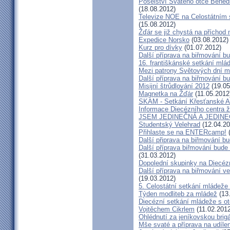
Poselství Svatého otce Bened
(18.08.2012)
Televize NOE na Celostátním 
(15.08.2012)
Žďár se již chystá na příchod 
Expedice Norsko
(03.08.2012)
Kurz pro dívky
(01.07.2012)
Další příprava na biřmování bu
16. františkánské setkání mlá
Mezi patrony Světových dní ml
Další příprava na biřmování bu
Misijní štrůdlování 2012
(19.05
Magnetka na Žďár
(11.05.2012
SKAM - Setkání Křesťanské A
Informace Diecézního centra 
JSEM JEDINEČNÁ A JEDIN
Studentský Velehrad
(12.04.20
Přihlaste se na ENTERcamp!
(
Další připrava na biřmování b
Další příprava biřmování bude 
(31.03.2012)
Dopolední skupinky na Diecéz
Další příprava na biřmování ve
(19.03.2012)
5. Celostátní setkání mládež
Týden modliteb za mládež
(13
Diecézní setkání mládeže s 
Vojtěchem Cikrlem
(11.02.2012
Ohlédnutí za jeníkovskou brig
Mše svaté a příprava na udílen