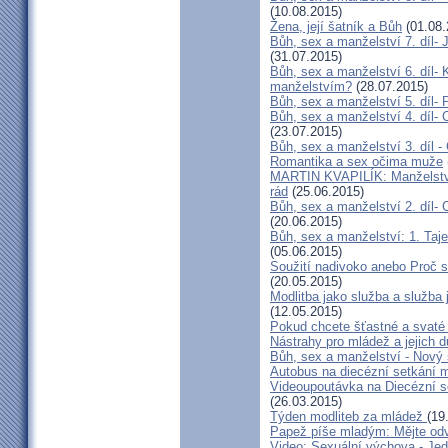
(10.08.2015)
Žena, její šatník a Bůh
(01.08.
Bůh, sex a manželství 7. díl- 
(31.07.2015)
Bůh, sex a manželství 6. díl-
manželstvím?
(28.07.2015)
Bůh, sex a manželství 5. díl- 
Bůh, sex a manželství 4. díl-
(23.07.2015)
Bůh, sex a manželství 3. díl -
Romantika a sex očima muže
MARTIN KVAPILÍK: Manželství 
rád
(25.06.2015)
Bůh, sex a manželství 2. díl-
(20.06.2015)
Bůh, sex a manželství: 1. Taj
(05.06.2015)
Soužití nadivoko anebo Proč s
(20.05.2015)
Modlitba jako služba a služba
(12.05.2015)
Pokud chcete šťastné a svaté
Nástrahy pro mládež a jejich 
Bůh, sex a manželství - Nový s
Autobus na diecézní setkání 
Videoupoutávka na Diecézní 
(26.03.2015)
Týden modliteb za mládež
(19
Papež píše mladým: Mějte od
Video: Sexuální výchova - Jed