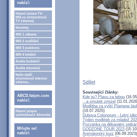
nabízí:
Hlavní strana TV-
MIS.cz (internetová
TV zdarma)
Novinky
MIS 1 zábava
MIS 2 vzdělání
MIS 3 publicist.
MIS 4 lokální
Audia hudební
Audia mluvená
Naše další
internetové televize
Sdílet
zdarma...
Související články:
ABCD.fatym.com
Kde jsi? Plavu za tebou
(16.05
nabízí:
...a smutek zmizel
(11.01.2026
Modlitba za vylití Plamene l
(19.07.2025)
Hlavní strana
vyhledávače Abeceda
Dubova Colonorum - Letní tábo
Týden modliteb za mládež 20
Pozvánka na děkanátní setká
Milujte se!
GODZONE TOUR 2023
(15.10
nabízí:
Animátorský kurz
(06.09.2023)