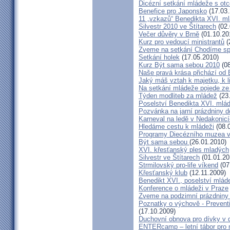
Dicézní setkání mládeže s o
Benefice pro Japonsko
(17.03.
11 „vzkazů“ Benedikta XVI. ml
Silvestr 2010 ve Štítarech
(02.
Večer důvěry v Brně
(01.10.20
Kurz pro vedoucí ministrantů
(
Zveme na setkání Chodíme spo
Setkání holek
(17.05.2010)
Kurz Být sama sebou 2010
(08
Naše pravá krása přichází od
Jaký máš vztah k majetku, k 
Na setkání mládeže pojede ze
Týden modliteb za mládež
(23
Poselství Benedikta XVI. mláde
Pozvánka na jarní prázdniny 
Karneval na ledě v Nedakonic
Hledáme cestu k mládeži
(08.
Programy Diecézního muzea v 
Být sama sebou
(26.01.2010)
XVI. křesťanský ples mladých
Silvestr ve Štítarech
(01.01.20
Strmilovský pro-life víkend
(07
Křesťanský klub
(12.11.2009)
Benedikt XVI., poselství mlád
Konference o mládeži v Praze
Zveme na podzimní prázdniny
Poznatky o výchově - Preven
(17.10.2009)
Duchovní obnova pro dívky v 
ENTERcamp – letní tábor pro 