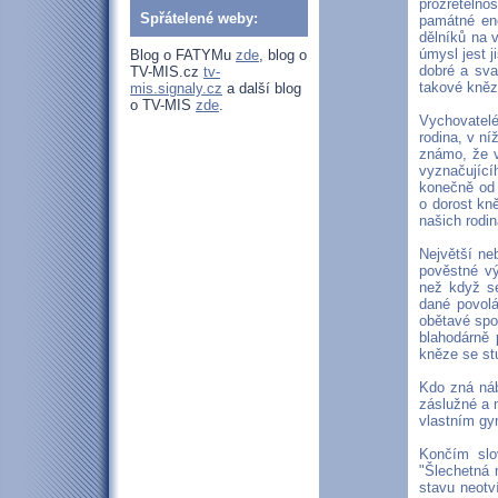
prozřetelno
Spřátelené weby:
památné enc
dělníků na 
úmysl jest j
Blog o FATYMu
zde
, blog o
dobré a sva
TV-MIS.cz
tv-
takové kněz
mis.signaly.cz
a další blog
o TV-MIS
zde
.
Vychovatelé
rodina, v ní
známo, že v
vyznačujíc
konečně od 
o dorost kn
našich rodi
Největší ne
pověstné vý
než když se
dané povolá
obětavé spo
blahodárně 
kněze se stu
Kdo zná náb
záslužné a n
vlastním gy
Končím slo
"Šlechetná 
stavu neotv