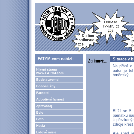
FATYM.com nabízí:
Situace v 
Na přání o.
Hlavní strana
autor je te
www.FATYM.com
brněnský...
Bude a zveme!
Bohoslužby
Farnosti
Adoptivní farnost
Zpravodaj
Blíží se 5.
Bylo
památku naš
Foto
k přezíraný
zdroje křesť
Hesla
Lidové misie
Ale snad j