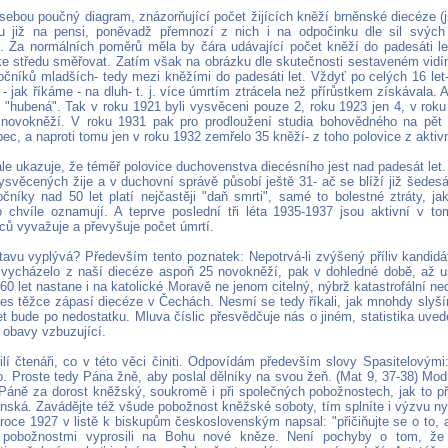
ebou poučný diagram, znázorňující počet žijících kněží brněnské diecéze (js
sou již na pensi, poněvadž přemnozí z nich i na odpočinku dle sil svýc
. Za normálních poměrů měla by čára udávající počet kněží do padesáti le
ke středu směřovat. Zatím však na obrázku dle skutečnosti sestaveném vid
ročníků mladších- tedy mezi kněžími do padesáti let. Vždyť po celých 16 let
 - jak říkáme - na dluh- t. j. více úmrtím ztrácela než přírůstkem získávala. A
ě "hubená". Tak v roku 1921 byli vysvěceni pouze 2, roku 1923 jen 4, v roku
novokněží. V roku 1931 pak pro prodloužení studia bohovědného na pět 
ec, a naproti tomu jen v roku 1932 zemřelo 35 kněží- z toho polovice z aktiv
ále ukazuje, že téměř polovice duchovenstva diecésního jest nad padesát let.
ysvěcených žije a v duchovní správě působí ještě 31- ač se blíží již šedesá
očníky nad 50 let platí nejčastěji "daň smrti", samé to bolestné ztráty, j
 chvíle oznamují. A teprve poslední tři léta 1935-1937 jsou aktivní v t
ů vyvažuje a převyšuje počet úmrtí.
tavu vyplývá? Především tento poznatek: Nepotrvá-li zvýšený příliv kandidá
vycházelo z naší diecéze aspoň 25 novokněží, pak v dohledné době, až us
0 let nastane i na katolické Moravě ne jenom citelný, nýbrž katastrofální n
nes těžce zápasí diecéze v Čechách. Nesmí se tedy říkali, jak mnohdy slyší
et bude po nedostatku. Mluva číslic přesvědčuje nás o jiném, statistika uve
 obavy vzbuzující.
ilí čtenáři, co v této věci činiti. Odpovídám především slovy Spasitelovými:
o. Proste tedy Pána žně, aby poslal dělníky na svou žeň. (Mat 9, 37-38) Mod
 Páně za dorost kněžský, soukromě i při společných pobožnostech, jak to pře
nská. Zavádějte též všude pobožnost kněžské soboty, tím splníte i výzvu ny
v roce 1927 v listě k biskupům československým napsal: "přičiňujte se o to, 
 pobožnostmi vyprosili na Bohu nové kněze. Není pochyby o tom, ž