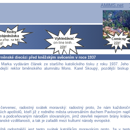
AMIMS.net
brněnské diecézi před kněžským svěcením v roce 1937
 Marka vydávám článek ze staršího katolického tisku z roku 1937. Jeho
hdejší rektor brněnského alumnátu Mons. Karel Skoupý, pozdější biskup
 červenec, radostný svátek moravský: radostný proto, že nám každoročn
ich apoštolů, kteří již z rodného města universálním duchem Pavlovým napln
m a podceňovaným národům slovanským, jimž otevřeli nejenom brány královs
anské vzdělanosti, a tak je zařadili mezi kulturní národy evropské.
eště radostnější jest tento svátek katolíkům moravským proto, že v te