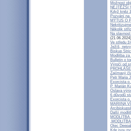
Možnost obj
NEJTĚŽŠÍ 
Když kněz 
Pozvání na 
MÝTUS O PE
Nekritizujm
Několik stří
Na slavnost
(21.06.2024
Ve středu ži
Ježíš, nejv
Biskup Stric
Modlitba za
Bulletin o to
Výročí od s
PROHLÁŠENÍ
Zajímavý čl
Petr Maria 
Exorcista o.
P. Marián Ku
Oslava výroč
6 důvodů st
Exorcista o.
MARIINA VÍT
Arcibiskups
Další modli
MODLITBA ZA
„MODLITBA
Otec Deepak
Kde jsou mo