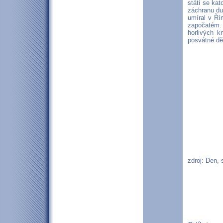
státi se ka
záchranu du
umíral v Ří
započatém. 
horlivých k
posvátné děd
zdroj: Den, s