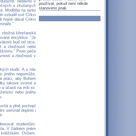
zdůraznil, nedávno v
používat, pokud není někde
atečných a zkušených
stanoveno jinak.
á. Modlitba na tento
ůh vzbudil své Církvi
ě hojné dával Církvi
mináře."
a zbožná křesťanská
nované encyklice. "Je
vátosti buď od otce,
ě a zbožnosti nebo
ližnímu." Proto péče
vnosti a zbožnosti v
kých studií. A u nás
ic jiného nepomůže,
vné práci, aby Bohem
edky takové svorné a
 a účasti na mši sv.
oženství nebo jiného
u.
vítá a plně pochopí
ní seminář doplniti i
i.
resoval studentům:
yšla. V žádném jiném
avu kněžském. Ovšem,