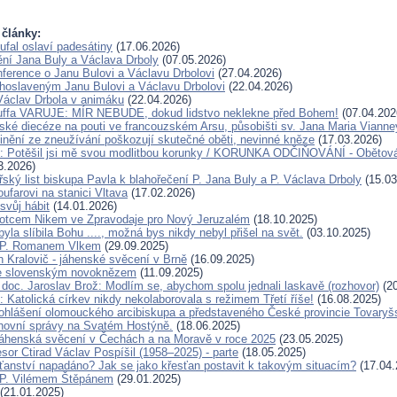
 články:
ufal oslaví padesátiny
(17.06.2026)
ění Jana Buly a Václava Drboly
(07.05.2026)
ference o Janu Bulovi a Václavu Drbolovi
(27.04.2026)
lahoslaveným Janu Bulovi a Václavu Drbolovi
(22.04.2026)
Václav Drbola v animáku
(22.04.2026)
Kuffa VARUJE: MÍR NEBUDE, dokud lidstvo neklekne před Bohem!
(07.04.202
ské diecéze na pouti ve francouzském Arsu, působišti sv. Jana Maria Vianne
inění ze zneužívání poškozují skutečné oběti, nevinné kněze
(17.03.2026)
u: Potěšil jsi mě svou modlitbou korunky / KORUNKA ODČIŇOVÁNÍ - Obětová
3.2026)
ský list biskupa Pavla k blahořečení P. Jana Buly a P. Václava Drboly
(15.03
oufarovi na stanici Vltava
(17.02.2026)
svůj hábit
(14.01.2026)
otcem Nikem ve Zpravodaje pro Nový Jeruzalém
(18.10.2025)
la slíbila Bohu ...., možná bys nikdy nebyl přišel na svět.
(03.10.2025)
 P. Romanem Vlkem
(29.09.2025)
n Kralovič - jáhenské svěcení v Brně
(16.09.2025)
e slovenským novoknězem
(11.09.2025)
doc. Jaroslav Brož: Modlím se, abychom spolu jednali laskavě (rozhovor)
(20
 Katolická církev nikdy nekolaborovala s režimem Třetí říše!
(16.08.2025)
ohlášení olomouckého arcibiskupa a představeného České provincie Tovaryš
hovní správy na Svatém Hostýně.
(18.06.2025)
áhenská svěcení v Čechách a na Moravě v roce 2025
(23.05.2025)
sor Ctirad Václav Pospíšil (1958–2025) - parte
(18.05.2025)
sťanství napadáno? Jak se jako křesťan postavit k takovým situacím?
(17.04.
 P. Vilémem Štěpánem
(29.01.2025)
(21.01.2025)