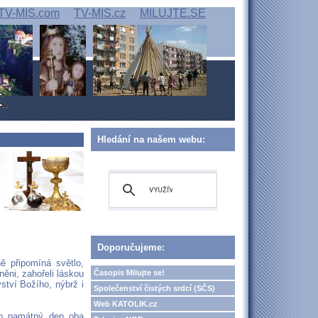
TV-MIS.com
TV-MIS.cz
MILUJTE.SE
Hledání na našem webu:
Doporučujeme:
ě připomíná světlo,
Časopis Milujte se!
ěni, zahořeli láskou
tví Božího, nýbrž i
Společenství čistých srdcí (SČS)
Web KATOLIK.cz
nto památný den oba