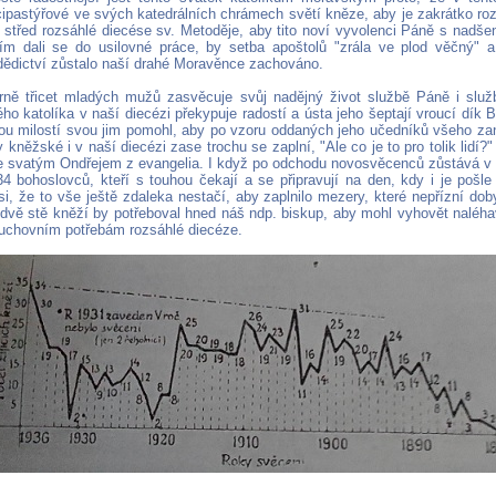
ipastýřové ve svých katedrálních chrámech světí kněze, aby je zakrátko roze
ly střed rozsáhlé diecése sv. Metoděje, aby tito noví vyvolenci Páně s nadš
ím dali se do usilovné práce, by setba apoštolů "zrála ve plod věčný" a 
ědictví zůstalo naší drahé Moravěnce zachováno.
rně třicet mladých mužů zasvěcuje svůj nadějný život službě Páně i služ
ho katolíka v naší diecézi překypuje radostí a ústa jeho šeptají vroucí dík
u milostí svou jim pomohl, aby po vzoru oddaných jeho učedníků všeho zan
y kněžské i v naší diecézi zase trochu se zaplní, "Ale co je to pro tolik lidí
e svatým Ondřejem z evangelia. I když po odchodu novosvěcenců zůstává v 
34 bohoslovců, kteří s touhou čekají a se připravují na den, kdy i je pošle
, že to vše ještě zdaleka nestačí, aby zaplnilo mezery, které nepřízní do
i dvě stě kněží by potřeboval hned náš ndp. biskup, aby mohl vyhovět nal
duchovním potřebám rozsáhlé diecéze.