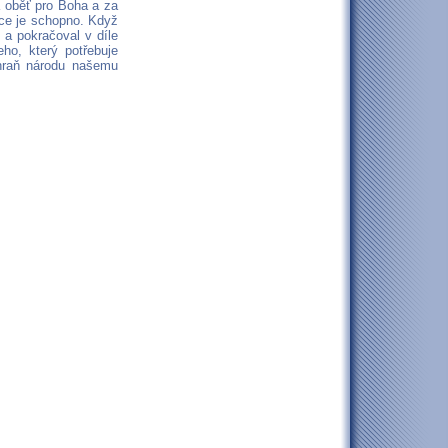
á oběť pro Boha a za
dce je schopno. Když
 a pokračoval v díle
ho, který potřebuje
chraň národu našemu