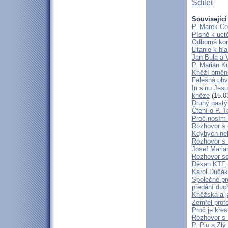
Sdílet
Související
P. Marek Co
Písně k uct
Odborná kon
Litanie k b
Jan Bula a 
P. Marian 
Kněží brněn
Falešná obv
In sinu Jes
kněze
(15.0
Druhý pastýř
Čtení o P. T
Proč nosím 
Rozhovor s 
Kdybych neby
Rozhovor s
Josef Maria
Rozhovor s
Děkan KTF, 
Karol Dučák:
Společné pr
předání duc
Kněžská a j
Zemřel profe
Proč je kře
Rozhovor s
P. Pio a Zlý