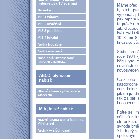
(internetová TV zdarma)
Máme před s
ti, kteří j
Novinky
vypomáhají)
MIS 1 zábava
pak teprve 
to právě u 
MIS 2 vzdělání
žila diecése
MIS 3 publicist.
byla zvlášt
1928 jen 8 
MIS 4 lokální
kněžské vůb
Audia hudební
Audia mluvená
Statistika d
roce 1904 v
Naše další internetové
běhu tyto r
televize zdarma...
novinách co
novosvěcenc
ABCD.fatym.com
Co z toho s
nabízí:
každoročně 
dnes kolem 6
Hlavní strana vyhledávače
jakým již d
Abeceda
tak za pár l
budoucnosti
Milujte se! nabízí:
Ptáte se, m
dělníků mál
Hlavní strana webu časopisu
dle příkazu
Milujte se!
synoda brně
Archiv vyšlých čísel
XI., který 
společnými