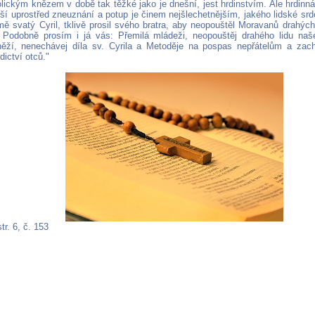
tolickým knězem v době tak těžké jako je dnešní, jest hrdinstvím. Ale hrdinn
ší uprostřed zneuznání a potup je činem nejšlechetnějším, jakého lidské sr
mě svatý Cyril, tklivě prosil svého bratra, aby neopouštěl Moravanů drahých
Podobně prosím i já vás: Přemilá mládeži, neopouštěj drahého lidu naše
něží, nenechávej díla sv. Cyrila a Metoděje na pospas nepřátelům a za
ictví otců."
tr. 6, č. 153