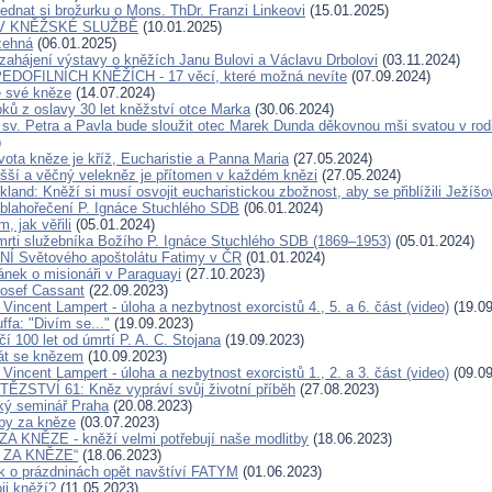
ednat si brožurku o Mons. ThDr. Franzi Linkeovi
(15.01.2025)
V KNĚŽSKÉ SLUŽBĚ
(10.01.2025)
žehná
(06.01.2025)
zahájení výstavy o kněžích Janu Bulovi a Václavu Drbolovi
(03.11.2024)
DOFILNÍCH KNĚŽÍCH - 17 věcí, které možná nevíte
(07.09.2024)
e své kněze
(14.07.2024)
pků z oslavy 30 let kněžství otce Marka
(30.06.2024)
 sv. Petra a Pavla bude sloužit otec Marek Dunda děkovnou mši svatou v rodi
)
vota kněze je kříž, Eucharistie a Panna Maria
(27.05.2024)
yšší a věčný velekněz je přítomen v každém knězi
(27.05.2024)
kland: Kněží si musí osvojit eucharistickou zbožnost, aby se přiblížili Ježíšo
 blahořečení P. Ignáce Stuchlého SDB
(06.01.2024)
m, jak věřili
(05.01.2024)
mrti služebníka Božího P. Ignáce Stuchlého SDB (1869–1953)
(05.01.2024)
 Světového apoštolátu Fatimy v ČR
(01.01.2024)
ánek o misionáři v Paraguayi
(27.10.2023)
Josef Cassant
(22.09.2023)
 Vincent Lampert - úloha a nezbytnost exorcistů 4., 5. a 6. část (video)
(19.09
ffa: "Divím se..."
(19.09.2023)
í 100 let od úmrtí P. A. C. Stojana
(19.09.2023)
át se knězem
(10.09.2023)
 Vincent Lampert - úloha a nezbytnost exorcistů 1., 2. a 3. část (video)
(09.09
ĚZSTVÍ 61: Kněz vypráví svůj životní příběh
(27.08.2023)
ký seminář Praha
(20.08.2023)
tby za kněze
(03.07.2023)
 KNĚZE - kněží velmi potřebují naše modlitby
(18.06.2023)
 ZA KNĚZE“
(18.06.2023)
 o prázdninách opět navštíví FATYM
(01.06.2023)
ji kněží?
(11.05.2023)