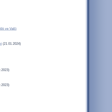
šti ve Valči
vi
(21.01.2024)
.2023)
.2023)