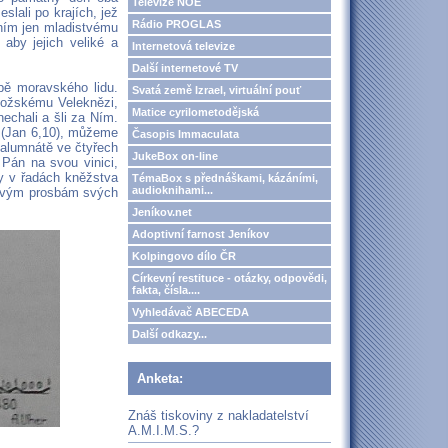
Televize NOE
slali po krajích, jež
Rádio PROGLAS
ením jen mladistvému
aby jejich veliké a
Internetová televize
Další internetové TV
bě moravského lidu.
Svatá země Izrael, virtuální pouť
 Božskému Veleknězi,
Matice cyrilometodějská
echali a šli za Ním.
?" (Jan 6,10), můžeme
Časopis Immaculata
alumnátě ve čtyřech
JukeBox on-line
 Pán na svou vinici,
by v řadách kněžstva
TémaBox s přednáškami, kázáními,
audioknihami...
éhavým prosbám svých
Jeníkov.net
Adoptivní farnost Jeníkov
Kolpingovo dílo ČR
Církevní restituce - otázky, odpovědi,
fakta, čísla....
Vyhledávač ABECEDA
Další odkazy...
Anketa:
Znáš tiskoviny z nakladatelství
A.M.I.M.S.?