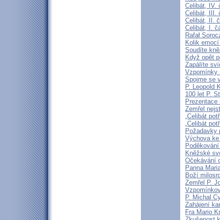
Celibát, IV.
Celibát, III
Celibát, II
Celibát, I. 
Rafał Soroc
Kolik emocí
Soudíte kně
Když opět p
Zapálíte sv
Vzpomínky n
Spojme se v
P. Leopold 
100 let P. S
Prezentace k
Zemřel nejst
„Celibát pot
„Celibát pot
Požadavky p
Výchova ke 
Poděkování 
Kněžské svě
Očekávání o
Panna Maria
Boží milosrd
Zemřel P. J
Vzpomínková
P. Michal C
Zahájení ka
Fra Mario K
Zkušenost k