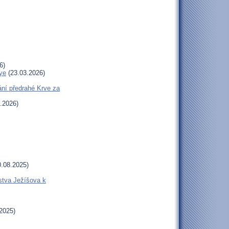
6)
ye
(23.03.2026)
ní předrahé Krve za
.2026)
.08.2025)
stva Ježíšova k
2025)