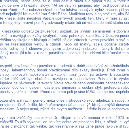
sti požehná, neboť jedná se o Jeho čest a slávu a o spásu duší. A totéž 
yklice své o kněžství slovy: "Ať se všichni přičiňují, aby rostl počet st
vinici Páně, ježto náboženských potřeb lidstva neubývá, nýbrž naopak přibýv
istě nejmilejší Nejsvětějšímu Srdci Páně. Modlitbou tedy si vyprošujte, aby B
té kněze. Jistě neoslyší Vašich úpěnlivých proseb Ten, který v míře zvlášt
e tehdy, kdy mravní poměry odvracely mladé lidi od vstupu do kněžského se
 kněžského dorostu ze zkušenosti poznali, že prvním seminářem je dobrá 
ž klíčí a rozvíjejí se květy svatyně. Totéž potvrzuje zase Svatý Otec ve jme
ětšina vynikajících biskupů a kněží přijala zárodek svého povolání a své s
ího se křesťanskou věrou a ctností nebo od matky, zcela oddané čistot
celé rodiny, jejíž členové jsou ryzím a dokonalým obrazem lásky k Bohu i b
ěžský musí jíti ruku v ruce s pastýřskou horlivostí o udržení křesťanské mra
nách.
bezpečí hrozí svatému povoláni u studentů v době dospívání za středoškols
nosy Habermannovy dosud praktikované dílo zkázy dovršují. Proti tomu n
 spojí profesoři náboženství a katoličtí laici- jsou-li na ústavě- k sousta
ní ke kněžství bylo chráněno, rozvíjeno a podporováno. Potvrzují to výsl
lupráce na některých ústavech. Vedle pravidelného vyučování naboženského
působí duchovní cvičení, časté sv. přijímání a osobní styk profesora náb
denty v jakékoli formě. Práce na tomto poli je sice těžká, ale ne bez úspěch
oženské a mravní poměry mezi dnešní středoškolskou mládeží, s radostí u
a výsost důležité dílo, které připravuje náš arcipastýř, který zamýšlí dosavad
mnasiem. A nejen uzná, nýbrž dle svých možností i štědře bude je podporovat
vy, která zvěčnělý arcibiskup Dr. Stojan ve své nemoci v roku 1923 ad
mládeži! Toužíš vykonati co nejvíce dobra ve prospěch lidu, z něhož jsi v
írá se ti možnost tak veliké, tak všestranné a záslužné práce jako ve st