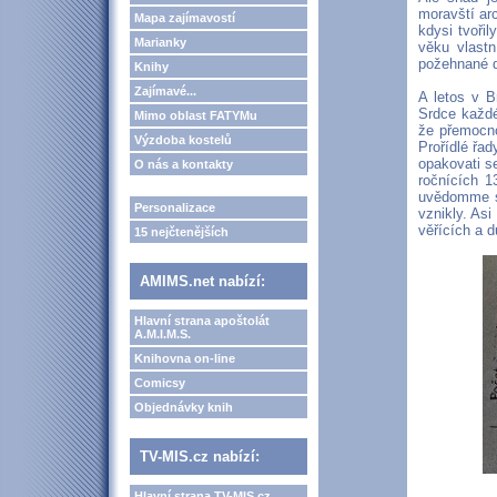
moravští arc
Mapa zajímavostí
kdysi tvoři
Marianky
věku vlastn
požehnané d
Knihy
Zajímavé...
A letos v B
Srdce každé
Mimo oblast FATYMu
že přemocno
Výzdoba kostelů
Prořídlé řad
opakovati s
O nás a kontakty
ročnících 1
uvědomme si
Personalizace
vznikly. As
věřících a 
15 nejčtenějších
AMIMS.net nabízí:
Hlavní strana apoštolát
A.M.I.M.S.
Knihovna on-line
Comicsy
Objednávky knih
TV-MIS.cz nabízí:
Hlavní strana TV-MIS.cz