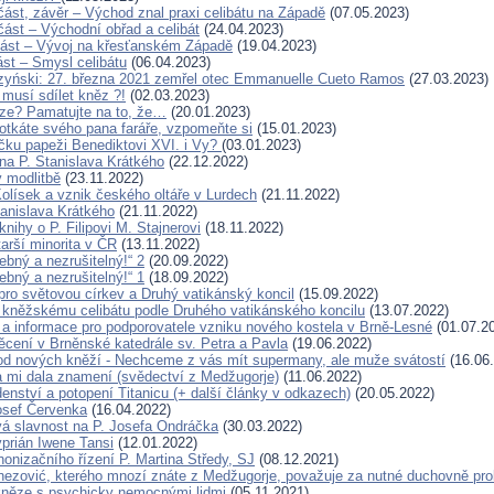
 část, závěr – Východ znal praxi celibátu na Západě
(07.05.2023)
. část – Východní obřad a celibát
(24.04.2023)
. část – Vývoj na křesťanském Západě
(19.04.2023)
část – Smysl celibátu
(06.04.2023)
zyński: 27. března 2021 zemřel otec Emmanuelle Cueto Ramos
(27.03.2023)
 musí sdílet kněz ?!
(02.03.2023)
ze? Pamatujte na to, že…
(20.01.2023)
otkáte svého pana faráře, vzpomeňte si
(15.01.2023)
íčku papeži Benediktovi XVI. i Vy?
(03.01.2023)
a P. Stanislava Krátkého
(22.12.2022)
 modlitbě
(23.11.2022)
Kolísek a vznik českého oltáře v Lurdech
(21.11.2022)
tanislava Krátkého
(21.11.2022)
nihy o P. Filipovi M. Stajnerovi
(18.11.2022)
arší minorita v ČR
(13.11.2022)
řebný a nezrušitelný!“ 2
(20.09.2022)
řebný a nezrušitelný!“ 1
(18.09.2022)
ro světovou církev a Druhý vatikánský koncil
(15.09.2022)
kněžskému celibátu podle Druhého vatikánského koncilu
(13.07.2022)
a informace pro podporovatele vzniku nového kostela v Brně-Lesné
(01.07.2
cení v Brněnské katedrále sv. Petra a Pavla
(19.06.2022)
d nových kněží - Nechceme z vás mít supermany, ale muže svátostí
(16.06
 mi dala znamení (svědectví z Medžugorje)
(11.06.2022)
enství a potopení Titanicu (+ další články v odkazech)
(20.05.2022)
osef Červenka
(16.04.2022)
 slavnost na P. Josefa Ondráčka
(30.03.2022)
yprián Iwene Tansi
(12.01.2022)
nonizačního řízení P. Martina Středy, SJ
(08.12.2021)
nezović, kterého mnozí znáte z Medžugorje, považuje za nutné duchovně pro
něze s psychicky nemocnými lidmi
(05.11.2021)