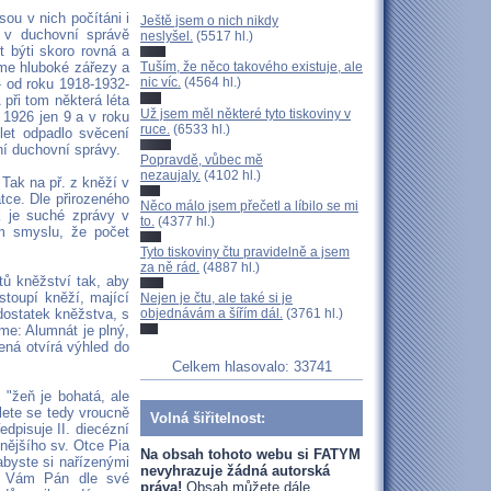
ou v nich počítáni i
Ještě jsem o nich nikdy
h v duchovní správě
neslyšel.
(5517 hl.)
t býti skoro rovná a
íme hluboké zářezy a
Tuším, že něco takového existuje, ale
nic víc.
(4564 hl.)
- od roku 1918-1932-
 při tom některá léta
Už jsem měl některé tyto tiskoviny v
 1926 jen 9 a v roku
ruce.
(6533 hl.)
let odpadlo svěcení
ní duchovní správy.
Popravdě, vůbec mě
nezaujaly.
(4102 hl.)
 Tak na př. z kněží v
tce. Dle přirozeného
Něco málo jsem přečetl a líbilo se mi
ak je suché zprávy v
to.
(4377 hl.)
om smyslu, že počet
Tyto tiskoviny čtu pravidelně a jsem
za ně rád.
(4887 hl.)
tů kněžství tak, aby
toupí kněží, mající
Nejen je čtu, ale také si je
edostatek kněžstva, s
objednávám a šířím dál.
(3761 hl.)
me: Alumnát je plný,
dená otvírá výhled do
Celkem hlasovalo: 33741
 "žeň je bohatá, ale
lete se tedy vroucně
Volná šiřitelnost:
dpisuje II. diecézní
nějšího sv. Otce Pia
Na obsah tohoto webu si FATYM
abyste si nařízenými
nevyhrazuje žádná autorská
e Vám Pán dle své
práva!
Obsah můžete dále