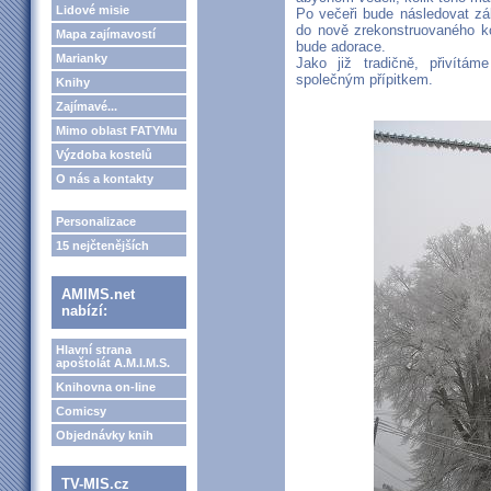
Lidové misie
Po večeři bude následovat z
do nově zrekonstruovaného k
Mapa zajímavostí
bude adorace.
Marianky
Jako již tradičně, přivítá
společným přípitkem.
Knihy
Zajímavé...
Mimo oblast FATYMu
Výzdoba kostelů
O nás a kontakty
Personalizace
15 nejčtenějších
AMIMS.net
nabízí:
Hlavní strana
apoštolát A.M.I.M.S.
Knihovna on-line
Comicsy
Objednávky knih
TV-MIS.cz