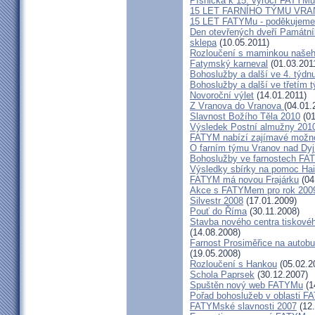
Písnička k 15. výročí FATYMu
15 LET FARNÍHO TÝMU VRA
15 LET FATYMu - poděkujeme 
Den otevřených dveří Památní
sklepa
(10.05.2011)
Rozloučení s maminkou našeho
Fatymský karneval
(01.03.201
Bohoslužby a další ve 4. týdn
Bohoslužby a další ve třetím 
Novoroční výlet
(14.01.2011)
Z Vranova do Vranova
(04.01.
Slavnost Božího Těla 2010
(01
Výsledek Postní almužny 201
FATYM nabízí zajímavé možnos
O farním týmu Vranov nad Dyj
Bohoslužby ve farnostech FA
Výsledky sbírky na pomoc Hai
FATYM má novou Frajárku
(04
Akce s FATYMem pro rok 2009
Silvestr 2008
(17.01.2009)
Pouť do Říma
(30.11.2008)
Stavba nového centra tiskové
(14.08.2008)
Farnost Prosiměřice na autobu
(19.05.2008)
Rozloučení s Hankou
(05.02.2
Schola Paprsek
(30.12.2007)
Spuštěn nový web FATYMu
(1
Pořad bohoslužeb v oblasti 
FATYMské slavnosti 2007
(12.