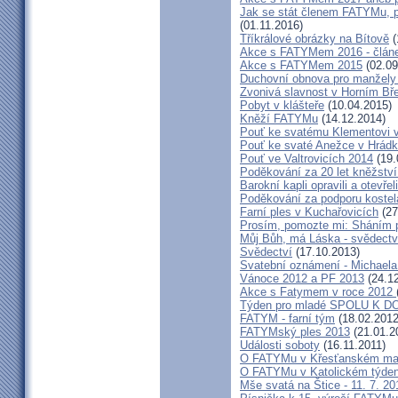
Jak se stát členem FATYMu, 
(01.11.2016)
Tříkrálové obrázky na Bítově
(
Akce s FATYMem 2016 - článe
Akce s FATYMem 2015
(02.09
Duchovní obnova pro manžely
Zvonivá slavnost v Horním Bř
Pobyt v klášteře
(10.04.2015)
Kněží FATYMu
(14.12.2014)
Pouť ke svatému Klementovi 
Pouť ke svaté Anežce v Hrád
Pouť ve Valtrovicích 2014
(19.
Poděkování za 20 let kněžstv
Barokní kapli opravili a otevře
Poděkování za podporu kostela 
Farní ples v Kuchařovicích
(27
Prosím, pomozte mi: Sháním p
Můj Bůh, má Láska - svědectví
Svědectví
(17.10.2013)
Svatební oznámení - Michaela
Vánoce 2012 a PF 2013
(24.12
Akce s Fatymem v roce 2012
Týden pro mladé SPOLU K 
FATYM - farní tým
(18.02.2012
FATYMský ples 2013
(21.01.2
Události soboty
(16.11.2011)
O FATYMu v Křesťanském ma
O FATYMu v Katolickém týde
Mše svatá na Štice - 11. 7. 20