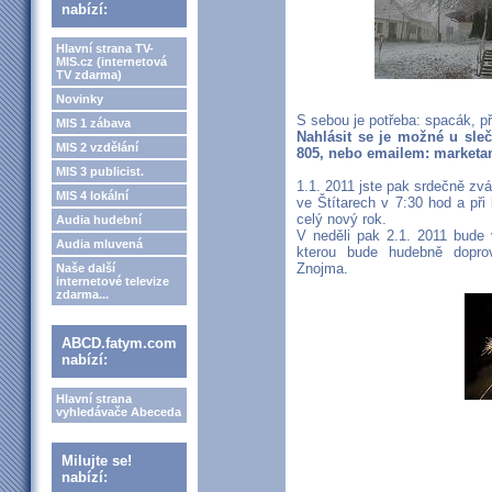
nabízí:
Hlavní strana TV-
MIS.cz (internetová
TV zdarma)
Novinky
S sebou je potřeba: spacák, p
MIS 1 zábava
Nahlásit se je možné u sleč
MIS 2 vzdělání
805, nebo emailem: market
MIS 3 publicist.
1.1. 2011 jste pak srdečně 
MIS 4 lokální
ve Štítarech v 7:30 hod a při 
celý nový rok.
Audia hudební
V neděli pak 2.1. 2011 bude
Audia mluvená
kterou bude hudebně dopro
Znojma.
Naše další
internetové televize
zdarma...
ABCD.fatym.com
nabízí:
Hlavní strana
vyhledávače Abeceda
Milujte se!
nabízí: