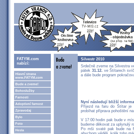
FATYM.com
Silvestr 2010
nabízí:
Srdečně zveme na Silvestra v
pátek
31.12.
ve Štítarech sví
Hlavní strana
a dále bude program pokračova
www.FATYM.com
Bude a zveme!
Bohoslužby
Farnosti
Nyní následují bližší inform
Adoptivní farnost
Příjezd na faru do Štítar j
Zpravodaj
probíhat příprava pohoštění na
Bylo
V 17:00 hodin pak bude v míst
Foto
budeme děkovat za uplynulý r
Po mši svaté pak bude na fař
Hesla
abychom věděli, kolik toho mám