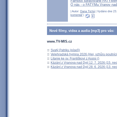
Farnosti spravované FATYMe
O nás - o FATYMu Vranov nad 
| Autor:
Dana Tichá
| Vydáno dne 23.
komentář
|
Nové filmy, videa a audia (mp3) pro vás:
www.TV-MIS.cz
::
Svatý Patriku (píseň)
::
Velehradská hymna 2026 (Hej, vzhůru poutníci
::
Litanie ke sv. Františkovi z Assisi ()
::
Kázání z Vranova nad Dyjí 12. 7. 2026 (15. ne
::
Kázání z Vranova nad Dyjí 28. 6. 2026 (13. ne