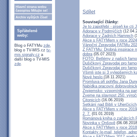
Hlavní strana webu
časopisu Milujte se!
Sdílet
Archiv vyšlých čísel
Související články:
Je to zapotřebí - píseň ke cti
Spřátelené
Adorace v Podmýčích
(12.04.
weby:
Adorace v Zadních Hamrech
(
Akce s FATYMem v roce 2024 -
Vánoční Zpravodaj FATMu 20
Blog o FATYMu
zde
,
Z FATYMu: Drobná inspirace na
blog o TV-MIS.cz
tv-
dobra
(05.07.2023)
mis.signaly.cz
a
FOTO: Betlémy z našich farno
další blog o TV-MIS
Dušičkový Zpravodaj pro farno
zde
.
Dušičkový Zpravodaj pro farno
Všimli jste si 3 vylepšených k
Nové heslo
(18.11.2021)
Promluva při pohřbu Jana Dun
Nabídka pracovní dobrovolnic
Znojemsko: vzpomínka na pan
Zveme na slavnost 250. výročí
Citonicích
(16.06.2019)
Setkání nad Biblí v Uherčicích
Akce s FATYMem v roce 2019 a
2. 7.
(01.01.2019)
Románová kniha o začátcích
Novinka v Onšově
(06.08.2018
Akce s FATYMem v roce 2018 
Kontakty (e-mail, telefon, adre
Akce s FATYMem 2017 aneb po