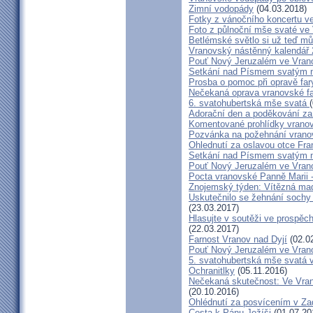
Zimní vodopády
(04.03.2018)
Fotky z vánočního koncertu v
Foto z půlnoční mše svaté ve
Betlémské světlo si už teď mů
Vranovský nástěnný kalendář
Pouť Nový Jeruzalém ve Vran
Setkání nad Písmem svatým na
Prosba o pomoc při opravě far
Nečekaná oprava vranovské f
6. svatohubertská mše svatá
Adorační den a poděkování za
Komentované prohlídky vrano
Pozvánka na požehnání vrano
Ohlednutí za oslavou otce Fra
Setkání nad Písmem svatým na
Pouť Nový Jeruzalém ve Vranov
Pocta vranovské Panně Marii 
Znojemský týden: Vítězná ma
Uskutečnilo se žehnání sochy
(23.03.2017)
Hlasujte v soutěži ve prospě
(22.03.2017)
Farnost Vranov nad Dyjí
(02.0
Pouť Nový Jeruzalém ve Vrano
5. svatohubertská mše svatá 
Ochranitlky
(05.11.2016)
Nečekaná skutečnost: Ve Vran
(20.10.2016)
Ohlédnutí za posvícením v Z
Cesta k Pánu Ježíši
(01.07.20