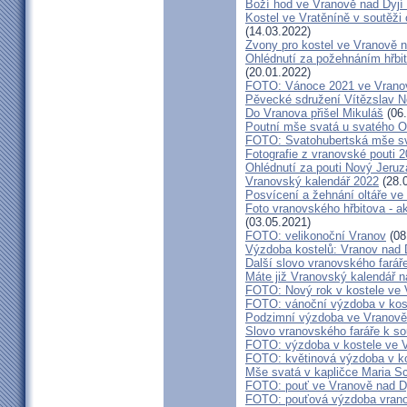
Boží hod ve Vranově nad Dyjí
Kostel ve Vratěníně v soutěž
(14.03.2022)
Zvony pro kostel ve Vranově n
Ohlédnutí za požehnáním hřbit
(20.01.2022)
FOTO: Vánoce 2021 ve Vranov
Pěvecké sdružení Vítězslav N
Do Vranova přišel Mikuláš
(06.
Poutní mše svatá u svatého O
FOTO: Svatohubertská mše s
Fotografie z vranovské pouti 
Ohlédnutí za pouti Nový Jeruz
Vranovský kalendář 2022
(28.
Posvícení a žehnání oltáře ve
Foto vranovského hřbitova - a
(03.05.2021)
FOTO: velikonoční Vranov
(08
Výzdoba kostelů: Vranov nad 
Další slovo vranovského farář
Máte již Vranovský kalendář na
FOTO: Nový rok v kostele ve 
FOTO: vánoční výzdoba v kost
Podzimní výzdoba ve Vranově
Slovo vranovského faráře k 
FOTO: výzdoba v kostele ve V
FOTO: květinová výzdoba v ko
Mše svatá v kapličce Maria S
FOTO: pouť ve Vranově nad D
FOTO: pouťová výzdoba vran