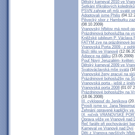
Dětský karneval 2010 ve Vran
Setkání tříkrálových koledníků
PSVN zahraje při mši svaté v
Adoptovali jsme Philis
(04.12.
Pěvecký sbor z Hamburku zazp
(08.10.2009)
Vranovský hřbitov má nově op
Prázdninová bohoslužba na vr
Kněžské jubileum P. Václava 
FATYM zve na prázdninové bo
Vranovská Porta 2009 - z poh
Boží tělo ve Vranově
(12.06.2
Adopce na dálku
(23.05.2009)
Pouť Nový Jeruzalém- květen
Dětský karneval 2009 ve Vran
Svatováclavská mše svatá
(16
Vranovské ženy pracují na skl
Prázdninové bohoslužby na Št
Vranovská porta - ještě z jiné
Vranovská porta 2008
(01.07.2
Prázdninové bohoslužby na Vr
(18.06.2008)
III. cyklopouť do Jeníkova
(20.
Prosili jsme sv. Jana Nepomu
Žehnání opravené kapličky ve
IX. ročník VRANOVSKÉ POR
Oprava věže ve Vranově nad D
Řeč faráře při pochovávání ba
Karneval ve Vranově nad Dyjí
Děti z Vranova navštívily hřbit