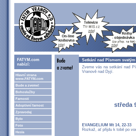
FATYM.com
Setkání nad Písmem svatým n
nabízí:
Zveme vás na setkání nad P
Vranově nad Dyjí.
Hlavní strana
www.FATYM.com
Bude a zveme!
Bohoslužby
Farnosti
středa 
Adoptivní farnost
Zpravodaj
Bylo
EVANGELIUM Mt 14, 22-33
Foto
Rozkaž, ať přijdu k tobě po vo
Hesla