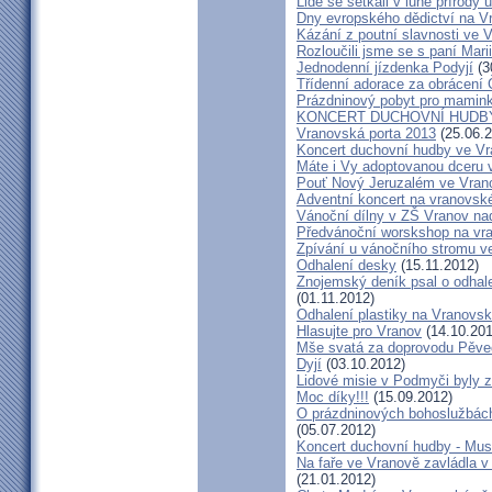
Lidé se setkali v lůně přírody
Dny evropského dědictví na V
Kázání z poutní slavnosti ve V
Rozloučili jsme se s paní Mar
Jednodenní jízdenka Podyjí
(3
Třídenní adorace za obrácení 
Prázdninový pobyt pro mamink
KONCERT DUCHOVNÍ HUDBY
Vranovská porta 2013
(25.06.2
Koncert duchovní hudby ve Vra
Máte i Vy adoptovanou dceru v
Pouť Nový Jeruzalém ve Vran
Adventní koncert na vranovs
Vánoční dílny v ZŠ Vranov na
Předvánoční worskshop na v
Zpívání u vánočního stromu v
Odhalení desky
(15.11.2012)
Znojemský deník psal o odhale
(01.11.2012)
Odhalení plastiky na Vranovsk
Hlasujte pro Vranov
(14.10.201
Mše svatá za doprovodu Pěve
Dyjí
(03.10.2012)
Lidové misie v Podmyči byly z
Moc díky!!!
(15.09.2012)
O prázdninových bohoslužbách
(05.07.2012)
Koncert duchovní hudby - Mus
Na faře ve Vranově zavládla 
(21.01.2012)