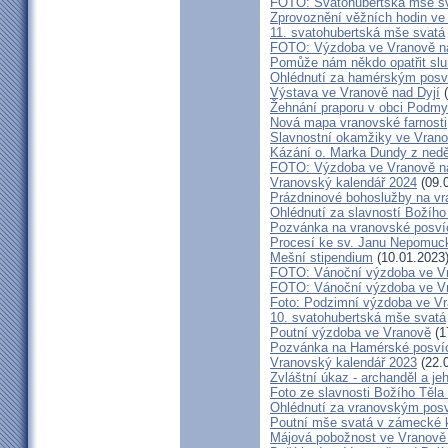
FOTO: Svatohubertská mše s
Zprovoznění věžních hodin ve
11. svatohubertská mše svatá
FOTO: Výzdoba ve Vranově na
Pomůže nám někdo opatřit sl
Ohlédnutí za hamérským posv
Výstava ve Vranově nad Dyjí
(
Žehnání praporu v obci Podm
Nová mapa vranovské farnosti
Slavnostní okamžiky ve Vrano
Kázání o. Marka Dundy z nedě
FOTO: Výzdoba ve Vranově na
Vranovský kalendář 2024
(09.
Prázdninové bohoslužby na vr
Ohlédnutí za slavností Božího
Pozvánka na vranovské posví
Procesí ke sv. Janu Nepomu
Mešní stipendium
(10.01.2023
FOTO: Vánoční výzdoba ve Vra
FOTO: Vánoční výzdoba ve Vr
Foto: Podzimní výzdoba ve V
10. svatohubertská mše svatá
Poutní výzdoba ve Vranově
(1
Pozvánka na Hamérské posví
Vranovský kalendář 2023
(22.
Zvláštní úkaz - archanděl a j
Foto ze slavnosti Božího Těla
Ohlédnutí za vranovským pos
Poutní mše svatá v zámecké k
Májová pobožnost ve Vranově 