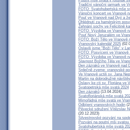
Poutní mše svatá v rotundě sv
Tradiční vánoční jarmark ve V
FOTO: Svatohubertská mše s
Vánoční koncert ve Vranově n
Pouť ve Vranově nad Dyjí a ž
Ohlédnutí za hamérským posv
Žehnání sochy ve Felicitině ka
FOTO: Výzdoba ve Vranově na
Pouť Nový Jeruzalém ve Vrano
FOTO: Boží Tělo ve Vranově n
Vranovský kalendář 2025
(02.
Oslavili jsme "Boží Tělo" v L
FOTO: Posvícení ve Vranově
FOTO: Výzdoba ve Vranově na
Slavnost Božího Těla ve Vran
Den zázraků ve Vranově nad D
Srdečně zveme: vranovské po
Ve Vranově uctili sv. Jana N
Martin na dobrodružné návště
Oslavy ke cti sv. Floriána ve 
Svatopetrská mše svatá 2024
Den zázraků
(13.04.2024)
Svatofloriánská mše svatá 20
Mimořádná mše svatá ve Vran
Odbíjení vranovských hodin
(2
Pěvecké sdružení Vítězslav N
(20.12.2023)
Silvestrovské pozvání na spo
Pozvání na poutní mši svatou 
Svatohubertská mše svatá 202