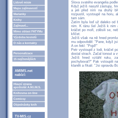
Slova svatého evangelia podl
Lidové misie
Když ježíš nasytil zástupy, hn
Mapa zajímavostí
a jeli před ním na druhý b
rozpustil, vystoupil na horu, 
Marianky
tam sám.
Knihy
Zatím byla loď už daleko od bř
nim. K ránu šel Ježíš k nim a
Zajímavé...
kráčet po moři, zděsili se, ne
Mimo oblast FATYMu
křičet.
Výzdoba kostelů
Ježíš však na ně hned promluv
mu odpověděl: "Pane, když jsi t
O nás a kontakty
A on řekl: "Pojď!"
Petr vystoupil z lodi, kráčel 
dostal strach. Začal tonout a 
Personalizace
Ježíš hned vztáhl ruku, za
15 nejčtenějších
pochyboval?" Pak vstoupili na 
klaněli a říkali: "Jsi opravdu B
AMIMS.net
nabízí:
Hlavní strana
apoštolát A.M.I.M.S.
Knihovna on-line
Comicsy
Objednávky knih
TV-MIS.cz