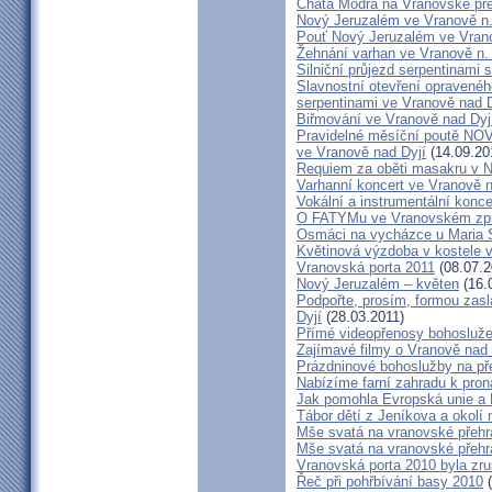
Chata Modrá na Vranovské př
Nový Jeruzalém ve Vranově n.
Pouť Nový Jeruzalém ve Vran
Žehnání varhan ve Vranově n. 
Silniční průjezd serpentinami 
Slavnostní otevření opraveného
serpentinami ve Vranově nad D
Biřmování ve Vranově nad Dyj
Pravidelné měsíční poutě 
ve Vranově nad Dyjí
(14.09.20
Requiem za oběti masakru v N
Varhanní koncert ve Vranově n
Vokální a instrumentální konc
O FATYMu ve Vranovském zpr
Osmáci na vycházce u Maria 
Květinová výzdoba v kostele 
Vranovská porta 2011
(08.07.2
Nový Jeruzalém – květen
(16.
Podpořte, prosím, formou zas
Dyjí
(28.03.2011)
Přímé videopřenosy bohosluže
Zajímavé filmy o Vranově nad 
Prázdninové bohoslužby na př
Nabízíme farní zahradu k pron
Jak pomohla Evropská unie a 
Tábor dětí z Jeníkova a okolí 
Mše svatá na vranovské přehra
Mše svatá na vranovské přehra
Vranovská porta 2010 byla zr
Řeč při pohřbívání basy 2010
(