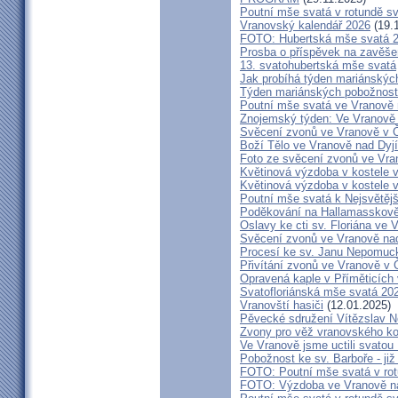
Poutní mše svatá v rotundě s
Vranovský kalendář 2026
(19.
FOTO: Hubertská mše svatá 
Prosba o příspěvek na zavěše
13. svatohubertská mše svatá
Jak probíhá týden mariánských
Týden mariánských pobožností
Poutní mše svatá ve Vranově 
Znojemský týden: Ve Vranově z
Svěcení zvonů ve Vranově v Č
Boží Tělo ve Vranově nad Dyjí
Foto ze svěcení zvonů ve Vra
Květinová výzdoba v kostele 
Květinová výzdoba v kostele 
Poutní mše svatá k Nejsvětějš
Poděkování na Hallamasskově
Oslavy ke cti sv. Floriána ve 
Svěcení zvonů ve Vranově nad
Procesí ke sv. Janu Nepomu
Přivítání zvonů ve Vranově v Č
Opravená kaple v Příměticích 
Svatofloriánská mše svatá 20
Vranovští hasiči
(12.01.2025)
Pěvecké sdružení Vítězslav 
Zvony pro věž vranovského ko
Ve Vranově jsme uctili svatou
Pobožnost ke sv. Barboře - již 
FOTO: Poutní mše svatá v rot
FOTO: Výzdoba ve Vranově na