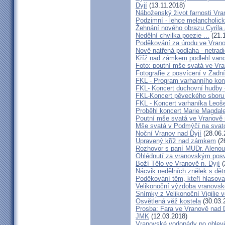
Dyjí
(13.11.2018)
Náboženský život farnosti Vran
Podzimní - lehce melancholick
Žehnání nového obrazu Cyrila
Nedělní chvilka poezie ...
(21.
Poděkování za úrodu ve Vrano
Nově natřená podlaha - netrad
Kříž nad zámkem podlehl van
Foto: poutní mše svatá ve Vra
Fotografie z posvícení v Zad
FKL - Program varhanního kon
FKL- Koncert duchovní hudby -
FKL-Koncert pěveckého sbor
FKL - Koncert varhaníka Leoš
Proběhl koncert Marie Magdale
Poutní mše svatá ve Vranově 
Mše svatá v Podmýčí na svat
Noční Vranov nad Dyjí
(28.06.
Upravený kříž nad zámkem
(2
Rozhovor s paní MUDr. Aleno
Ohlédnutí za vranovským pos
Boží Tělo ve Vranově n. Dyjí
(
Nácvik nedělních znělek s dětm
Poděkování těm, kteří hlasova
Velikonoční výzdoba vranovsk
Snímky z Velikonoční Vigilie 
Osvětlená věž kostela
(30.03.
Prosba: Fara ve Vranově nad D
JMK
(12.03.2018)
Vranovské vodopády po oblev