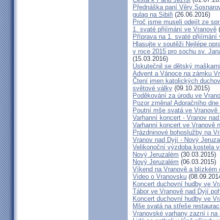
Přednáška paní Věry Sosnarové
gulag na Sibiři
(26.06.2016)
Proč jsme museli odejít ze s
1. svaté přijímání ve Vranově
(
Příprava na 1. svaté přijímání
Hlasujte v soutěži Nejlépe op
v roce 2015 pro sochu sv. Ja
(15.03.2016)
Uskutečnil se dětský maškarn
Advent a Vánoce na zámku Vr
Čtení jmen katolických duchov
světové války
(09.10.2015)
Poděkování za úrodu ve Vrano
Pozor změna! Adoračního dne 
Poutní mše svatá ve Vranově 
Varhanní koncert - Vranov nad
Varhanní koncert ve Vranově n
Prázdninové bohoslužby na V
Vranov nad Dyjí - Nový Jeruz
Velikonoční výzdoba kostela v
Nový Jeruzalém
(30.03.2015)
Nový Jeruzalém
(06.03.2015)
Víkend na Vranově a blízkém o
Video o Vranovsku
(08.09.201
Koncert duchovní hudby ve Vr
Tábor ve Vranově nad Dyjí po
Koncert duchovní hudby ve Vr
Mše svatá na střeše restaurac
Vranovské varhany zazní i na