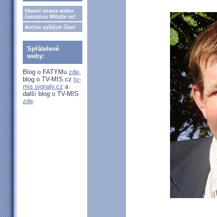
Hlavní strana webu
časopisu Milujte se!
Archiv vyšlých čísel
Spřátelené
weby:
Blog o FATYMu
zde
,
blog o TV-MIS.cz
tv-
mis.signaly.cz
a
další blog o TV-MIS
zde
.