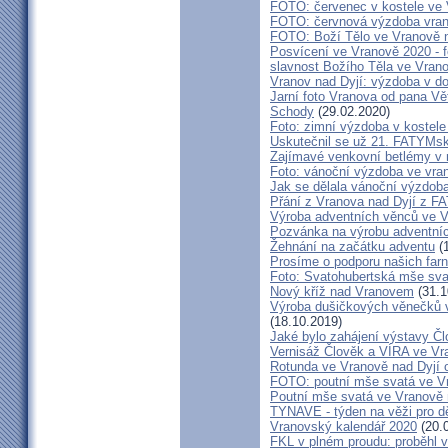
FOTO: červenec v kostele ve
FOTO: červnová výzdoba vra
FOTO: Boží Tělo ve Vranově n
Posvícení ve Vranově 2020 - f
slavnost Božího Těla ve Vran
Vranov nad Dyjí: výzdoba v d
Jarní foto Vranova od pana Vě
Schody
(29.02.2020)
Foto: zimní výzdoba v kostele
Uskutečnil se už 21. FATYMsk
Zajímavé venkovní betlémy v n
Foto: vánoční výzdoba ve vra
Jak se dělala vánoční výzdob
Přání z Vranova nad Dyjí z 
Výroba adventních věnců ve V
Pozvánka na výrobu adventníc
Žehnání na začátku adventu
(1
Prosíme o podporu našich farn
Foto: Svatohubertská mše sva
Nový kříž nad Vranovem
(31.1
Výroba dušičkových věnečků v
(18.10.2019)
Jaké bylo zahájení výstavy Č
Vernisáž Člověk a VÍRA ve Vr
Rotunda ve Vranově nad Dyjí o
FOTO: poutní mše svatá ve V
Poutní mše svatá ve Vranově 
TYNAVE - týden na věži pro dě
Vranovský kalendář 2020
(20.
FKL v plném proudu: proběhl v