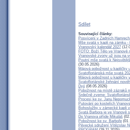
Sdílet
Související články:
Posvícení v Zadních Hamrech
Mše svatá v kapli na zámku - t
Vranovský kalendář 2027
(12.
FOTO: Boží Tělo ve Vranově n
Vranovské zvony už jsou na v
Poutní mše svatá k Nejsvětějš
(30.05.2026)
Májová pobožnost u kapličky
Svatofloriánská mše svatá 20
Májová pobožnost u kapličky 
Svatofloriánské žehnání nové
Dyjí
(08.05.2026)
Pobožnost na místě zázraků 
Srdečně zveme: Svatofloriáns
Procesí ke sv. Janu Nepomu
Putování po kostelích Vranov
Bohoslužby v zámecké kapli v
Svatá Barbora je ve Vranově s
Do Vranova příjde Mikuláš
(02
Pobožnost ke sv. Barboře
(01.
Pěvecké sdružení Vítězslav 
PROGRAM
(29.11.2025)