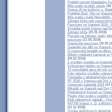
Proběhl koncert Magdalény F
Mše svaté na pláži začaly
(04.
Oslava 25 let kněžství o. Mar
Proběhlo Boží Tělo ve Vranov
Mše svatá v kapli Nejsvětější
Žehnání kříže nad vranovský
Posvícení ve Vranově 2019 - f
Výzdoba kostel Vranov nad Dy
Žehnání kříže
(25.05.2019)
Pozvání na žehnání vlajky Mě
posvícení
(22.05.2019)
Vranovské posvícení
(20.05.2
Superden pro děti ve Vranově 
O vranovské brigádě na dřevo 
Dětský maškarní karneval ve V
(04.02.2019)
Z výzdoby kostela ve Vranově 
Vyřezávaný betlém ve Vranově
Tři mimořádné akce při mši sva
Foto vánoční výzdoby vranovs
Fotografie z předvánočního ko
PF 2019 z Vranova nad Dyjí 
Vranovský kalendář 2019
(14.
Mikuláš ve Vranově nad Dyjí
(
Předvánoční koncert ve Vrano
Poutní mše svatá u svatého O
Klub radostných nápadů - Výr
FATYM Vranov n. D. a Místní 
(21.11.2018)
Výroba dušičkových lampiček 