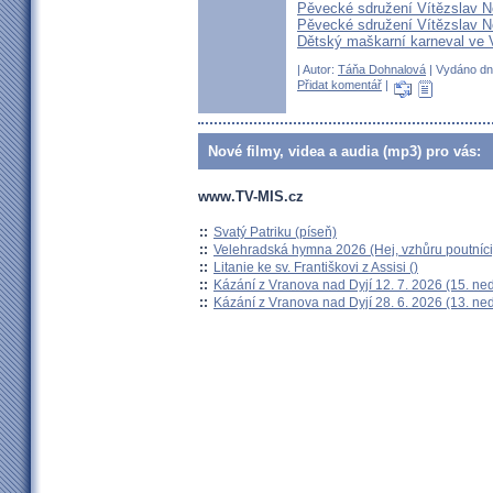
Pěvecké sdružení Vítězslav N
Pěvecké sdružení Vítězslav N
Dětský maškarní karneval ve 
| Autor:
Táňa Dohnalová
| Vydáno dne
Přidat komentář
|
Nové filmy, videa a audia (mp3) pro vás:
www.TV-MIS.cz
::
Svatý Patriku (píseň)
::
Velehradská hymna 2026 (Hej, vzhůru poutníci
::
Litanie ke sv. Františkovi z Assisi ()
::
Kázání z Vranova nad Dyjí 12. 7. 2026 (15. ne
::
Kázání z Vranova nad Dyjí 28. 6. 2026 (13. ne