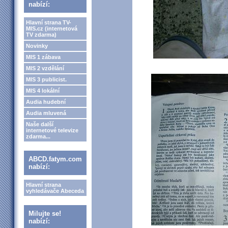
nabízí:
Hlavní strana TV-
MIS.cz (internetová
TV zdarma)
Novinky
MIS 1 zábava
MIS 2 vzdělání
MIS 3 publicist.
MIS 4 lokální
Audia hudební
Audia mluvená
Naše další
internetové televize
zdarma...
ABCD.fatym.com
nabízí:
Hlavní strana
vyhledávače Abeceda
Milujte se!
nabízí: