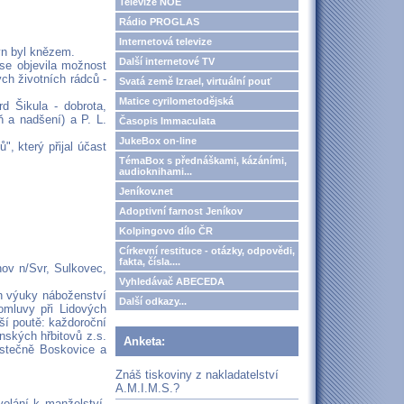
Televize NOE
Rádio PROGLAS
Internetová televize
syn byl knězem.
Další internetové TV
se objevila možnost
ch životních rádců -
Svatá země Izrael, virtuální pouť
Matice cyrilometodějská
d Šikula - dobrota,
ň a nadšení) a P. L.
Časopis Immaculata
JukeBox on-line
", který přijal účast
TémaBox s přednáškami, kázáními,
audioknihami...
Jeníkov.net
Adoptivní farnost Jeníkov
Kolpingovo dílo ČR
Církevní restituce - otázky, odpovědi,
fakta, čísla....
ov n/Svr, Sulkovec,
Vyhledávač ABECEDA
n výuky náboženství
Další odkazy...
omluvy při Lidových
ší poutě: každoroční
ínských hřbitovů z.s.
Anketa:
částečně Boskovice a
Znáš tiskoviny z nakladatelství
A.M.I.M.S.?
olání k manželství,