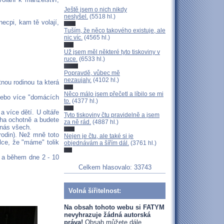
Ještě jsem o nich nikdy
neslyšel.
(5518 hl.)
ecpi, kam tě volají,
Tuším, že něco takového existuje, ale
nic víc.
(4565 hl.)
Už jsem měl některé tyto tiskoviny v
ruce.
(6533 hl.)
Popravdě, vůbec mě
nezaujaly.
(4102 hl.)
nou rodinou ta která
Něco málo jsem přečetl a líbilo se mi
 nebo více "domácích
to.
(4377 hl.)
a více dětí. U oltáře
Tyto tiskoviny čtu pravidelně a jsem
oha ochotně a budete
za ně rád.
(4887 hl.)
 nás všech.
 rodin). Než mně toto
Nejen je čtu, ale také si je
lce, že "máme" tolik
objednávám a šířím dál.
(3761 hl.)
5 a během dne 2 - 10
Celkem hlasovalo: 33743
Volná šiřitelnost:
Na obsah tohoto webu si FATYM
nevyhrazuje žádná autorská
práva!
Obsah můžete dále