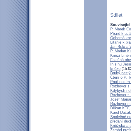
Sdílet
Související
P. Marek Co
Písně k uct
Odborná kon
Litanie k b
Jan Bula a 
P. Marian 
Kněží brněn
Falešná obv
In sinu Jes
kněze
(15.0
Druhý pastýř
Čtení o P. T
Proč nosím 
Rozhovor s 
Kdybych neby
Rozhovor s
Josef Maria
Rozhovor s
Děkan KTF, 
Karol Dučák:
Společné pr
předání duc
Kněžská a j
Zemřel profe