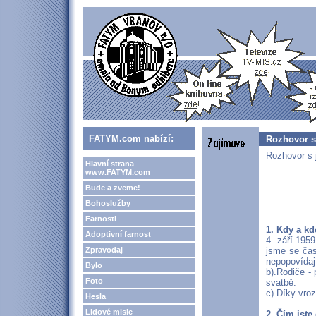
FATYM.com nabízí:
Rozhovor s
Rozhovor s 
Hlavní strana
www.FATYM.com
Bude a zveme!
Bohoslužby
Farnosti
1. Kdy a kd
Adoptivní farnost
4. září 195
Zpravodaj
jsme se čas
nepopovídaj
Bylo
b).Rodiče - 
Foto
svatbě.
c) Díky vroz
Hesla
Lidové misie
2. Čím jste 