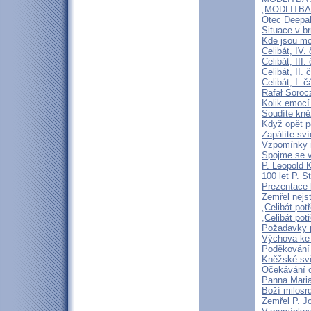
„MODLITBA
Otec Deepak
Situace v b
Kde jsou mo
Celibát, IV.
Celibát, III
Celibát, II
Celibát, I. 
Rafał Soroc
Kolik emocí
Soudíte kně
Když opět p
Zapálíte sv
Vzpomínky n
Spojme se v
P. Leopold 
100 let P. S
Prezentace k
Zemřel nejst
„Celibát pot
„Celibát pot
Požadavky p
Výchova ke 
Poděkování 
Kněžské svě
Očekávání o
Panna Maria
Boží milosrd
Zemřel P. J