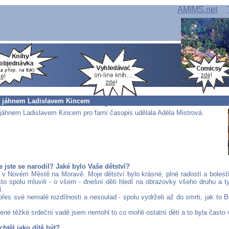
AMIMS.net
 jáhnem Ladislavem Kincem
jáhnem Ladislavem Kincem pro farní časopis udělala Adéla Mistrová.
e jste se narodil? Jaké bylo Vaše dětství?
9 v Novém Městě na Moravě. Moje dětství bylo krásné, plné radostí a bolestí
to spolu mluvili - o všem - dnešní děti hledí na obrazovky všeho druhu a ty
í.
přes své nemalé rozdílnosti a nesoulad - spolu vydrželi až do smrti, jak to Bo
ené těžké srdeční vadě jsem nemohl to co mohli ostatní děti a to byla často 
chtěl jako dítě být?