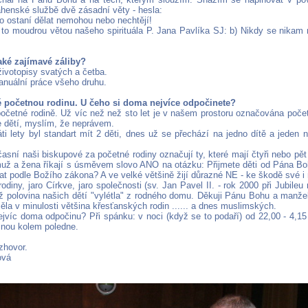
áhenské službě dvě zásadní věty - hesla:
co ostaní dělat nemohou nebo nechtějí!
to moudrou větou našeho spirituála P. Jana Pavlíka SJ: b) Nikdy se nikam n
aké zajímavé záliby?
životopisy svatých a četba.
anuální práce všeho druhu.
ké početnou rodinu. U čeho si doma nejvíce odpočinete?
početné rodině. Už víc než než sto let je v našem prostoru označována počet
ce dětí, myslím, že neprávem.
ti lety byl standart mít 2 děti, dnes už se přechází na jedno dítě a jeden
asní naši biskupové za početné rodiny označují ty, které mají čtyři nebo pět 
muž a žena říkají s úsměvem slovo ANO na otázku: Přijmete děti od Pána B
at podle Božího zákona? A ve velké většině žijí důrazné NE - ke škodě své i
 rodiny, jaro Církve, jaro společnosti (sv. Jan Pavel II. - rok 2000 při Jubileu
už polovina našich dětí "vylétla" z rodného domu. Děkuji Pánu Bohu a manže
měla v minulosti většina křesťanských rodin ...... a dnes muslimských.
ejvíc doma odpočinu? Při spánku: v noci (když se to podaří) od 22,00 - 4,1
šinou kolem poledne.
zhovor.
ová