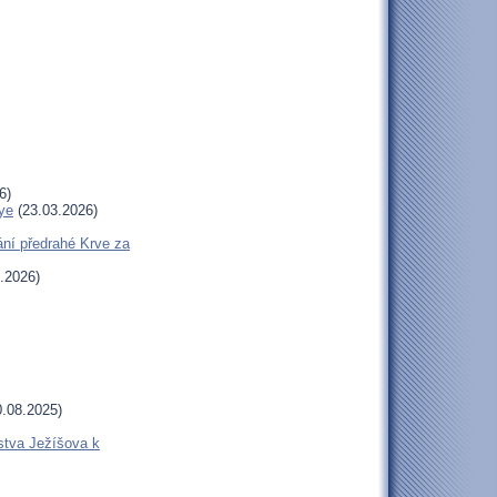
6)
ye
(23.03.2026)
ní předrahé Krve za
.2026)
.08.2025)
stva Ježíšova k