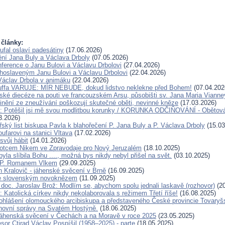
 články:
ufal oslaví padesátiny
(17.06.2026)
ění Jana Buly a Václava Drboly
(07.05.2026)
ference o Janu Bulovi a Václavu Drbolovi
(27.04.2026)
lahoslaveným Janu Bulovi a Václavu Drbolovi
(22.04.2026)
Václav Drbola v animáku
(22.04.2026)
Kuffa VARUJE: MÍR NEBUDE, dokud lidstvo neklekne před Bohem!
(07.04.202
ské diecéze na pouti ve francouzském Arsu, působišti sv. Jana Maria Vianne
inění ze zneužívání poškozují skutečné oběti, nevinné kněze
(17.03.2026)
u: Potěšil jsi mě svou modlitbou korunky / KORUNKA ODČIŇOVÁNÍ - Obětová
3.2026)
ský list biskupa Pavla k blahořečení P. Jana Buly a P. Václava Drboly
(15.03
oufarovi na stanici Vltava
(17.02.2026)
svůj hábit
(14.01.2026)
otcem Nikem ve Zpravodaje pro Nový Jeruzalém
(18.10.2025)
la slíbila Bohu ...., možná bys nikdy nebyl přišel na svět.
(03.10.2025)
 P. Romanem Vlkem
(29.09.2025)
n Kralovič - jáhenské svěcení v Brně
(16.09.2025)
e slovenským novoknězem
(11.09.2025)
doc. Jaroslav Brož: Modlím se, abychom spolu jednali laskavě (rozhovor)
(20
 Katolická církev nikdy nekolaborovala s režimem Třetí říše!
(16.08.2025)
ohlášení olomouckého arcibiskupa a představeného České provincie Tovaryš
hovní správy na Svatém Hostýně.
(18.06.2025)
áhenská svěcení v Čechách a na Moravě v roce 2025
(23.05.2025)
sor Ctirad Václav Pospíšil (1958–2025) - parte
(18.05.2025)