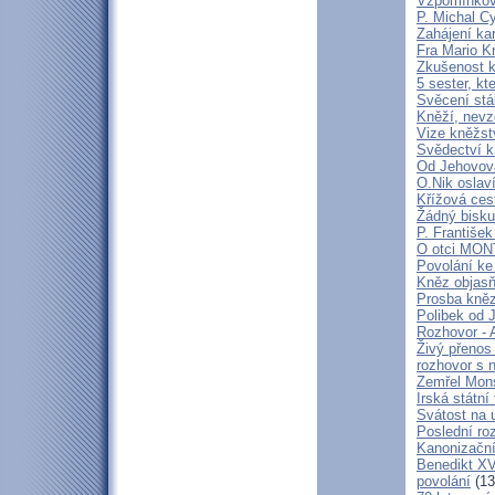
Vzpomínková
P. Michal C
Zahájení ka
Fra Mario K
Zkušenost k
5 sester, kt
Svěcení stá
Kněží, nevz
Vize kněžstv
Svědectví kn
Od Jehovova
O.Nik oslav
Křížová cest
Žádný bisku
P. František
O otci MO
Povolání ke
Kněz objasň
Prosba kně
Polibek od J
Rozhovor - 
Živý přenos
rozhovor s 
Zemřel Mons
Irská státn
Svátost na u
Poslední ro
Kanonizační
Benedikt XV
povolání
(13