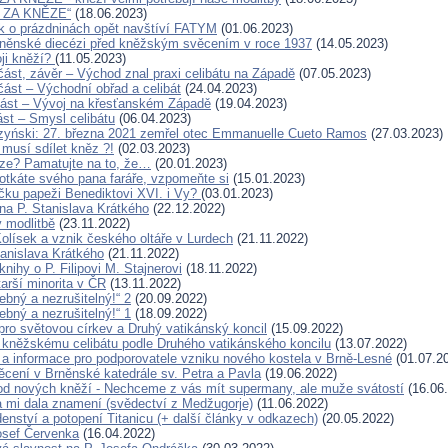
 ZA KNĚZE“
(18.06.2023)
 o prázdninách opět navštíví FATYM
(01.06.2023)
rněnské diecézi před kněžským svěcením v roce 1937
(14.05.2023)
ji kněží?
(11.05.2023)
 část, závěr – Východ znal praxi celibátu na Západě
(07.05.2023)
. část – Východní obřad a celibát
(24.04.2023)
. část – Vývoj na křesťanském Západě
(19.04.2023)
část – Smysl celibátu
(06.04.2023)
zyński: 27. března 2021 zemřel otec Emmanuelle Cueto Ramos
(27.03.2023)
 musí sdílet kněz ?!
(02.03.2023)
ze? Pamatujte na to, že…
(20.01.2023)
otkáte svého pana faráře, vzpomeňte si
(15.01.2023)
íčku papeži Benediktovi XVI. i Vy?
(03.01.2023)
a P. Stanislava Krátkého
(22.12.2022)
 modlitbě
(23.11.2022)
Kolísek a vznik českého oltáře v Lurdech
(21.11.2022)
tanislava Krátkého
(21.11.2022)
nihy o P. Filipovi M. Stajnerovi
(18.11.2022)
arší minorita v ČR
(13.11.2022)
řebný a nezrušitelný!“ 2
(20.09.2022)
řebný a nezrušitelný!“ 1
(18.09.2022)
ro světovou církev a Druhý vatikánský koncil
(15.09.2022)
kněžskému celibátu podle Druhého vatikánského koncilu
(13.07.2022)
a informace pro podporovatele vzniku nového kostela v Brně-Lesné
(01.07.2
cení v Brněnské katedrále sv. Petra a Pavla
(19.06.2022)
d nových kněží - Nechceme z vás mít supermany, ale muže svátostí
(16.06
 mi dala znamení (svědectví z Medžugorje)
(11.06.2022)
enství a potopení Titanicu (+ další články v odkazech)
(20.05.2022)
osef Červenka
(16.04.2022)