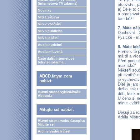
(internetová TV zdarma)
otcovství, j
a) Dělej to 
Novinky
a omezovat 
MIS 1 zábava
tam běž!
MIS 2 vzdělání
7. Máte něj
MIS 3 publicist.
Duchovní - 
Fyzické - m
MIS 4 lokální
Audia hudební
8. Máte ta
Prvně k té 
Audia mluvená
má tři a ví
Naše další internetové
Před padesá
televize zdarma...
mazlíčků"
Někteří souč
při svatbě 
ABCD.fatym.com
je vychováv
nabízí:
Dítě je jaro
došlo, tak 
Hlavní strana vyhledávače
dětí, kolik 
Abeceda
U čeho si n
minut - vět
Milujte se! nabízí:
Děkuji za ro
Adéla Mistr
Hlavní strana webu časopisu
Milujte se!
Archiv vyšlých čísel