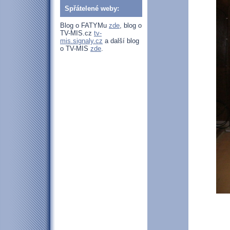
Spřátelené weby:
Blog o FATYMu
zde
, blog o
TV-MIS.cz
tv-
mis.signaly.cz
a další blog
o TV-MIS
zde
.