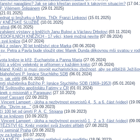
sťanství napadáno? Jak se jako křesťan postavit k takovým situacím?
(17.04.
 P. Vilémem Štěpánem
(29.01.2025)
(21.01.2025)
ednat si brožurku o Mons. ThDr. Franzi Linkeovi
(15.01.2025)
V KNĚŽSKÉ SLUŽBĚ
(10.01.2025)
žehná
(06.01.2025)
zahájení výstavy o kněžích Janu Bulovi a Václavu Drbolovi
(03.11.2024)
DOFILNÍCH KNĚŽÍCH - 17 věcí, které možná nevíte
(07.09.2024)
e své kněze
(14.07.2024)
pků z oslavy 30 let kněžství otce Marka
(30.06.2024)
 sv. Petra a Pavla bude sloužit otec Marek Dunda děkovnou mši svatou v rodi
)
vota kněze je kříž, Eucharistie a Panna Maria
(27.05.2024)
yšší a věčný velekněz je přítomen v každém knězi
(27.05.2024)
kland: Kněží si musí osvojit eucharistickou zbožnost, aby se přiblížili Ježíšo
 blahořečení P. Ignáce Stuchlého SDB
(06.01.2024)
m, jak věřili
(05.01.2024)
mrti služebníka Božího P. Ignáce Stuchlého SDB (1869–1953)
(05.01.2024)
 Světového apoštolátu Fatimy v ČR
(01.01.2024)
ánek o misionáři v Paraguayi
(27.10.2023)
Josef Cassant
(22.09.2023)
 Vincent Lampert - úloha a nezbytnost exorcistů 4., 5. a 6. část (video)
(19.09
ffa: "Divím se..."
(19.09.2023)
í 100 let od úmrtí P. A. C. Stojana
(19.09.2023)
át se knězem
(10.09.2023)
 Vincent Lampert - úloha a nezbytnost exorcistů 1., 2. a 3. část (video)
(09.09
ĚZSTVÍ 61: Kněz vypráví svůj životní příběh
(27.08.2023)
ký seminář Praha
(20.08.2023)
tby za kněze
(03.07.2023)
 KNĚZE - kněží velmi potřebují naše modlitby
(18.06.2023)