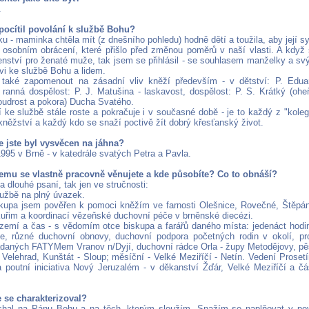
.
 pocítil povolání k službě Bohu?
u - maminka chtěla mít (z dnešního pohledu) hodně dětí a toužila, aby její 
osobním obrácení, které přišlo před změnou poměrů v naší vlasti. A když 
henství pro ženaté muže, tak jsem se přihlásil - se souhlasem manželky a svý
vi ke službě Bohu a lidem.
také zapomenout na zásadní vliv kněží především - v dětství: P. Eduar
 ranná dospělost: P. J. Matušina - laskavost, dospělost: P. S. Krátký (ohe
udrost a pokora) Ducha Svatého.
 ke službě stále roste a pokračuje i v současné době - je to každý z "kolegů
kněžství a každý kdo se snaží poctivě žít dobrý křesťanský život.
e jste byl vysvěcen na jáhna?
995 v Brně - v katedrále svatých Petra a Pavla.
emu se vlastně pracovně věnujete a kde působíte? Co to obnáší?
a dlouhé psaní, tak jen ve stručnosti:
užbě na plný úvazek.
kupa jsem pověřen k pomoci kněžím ve farnosti Olešnice, Rovečné, Štěpán
Kuřim a koordinací vězeňské duchovní péče v brněnské diecézi.
zemí a čas - s vědomím otce biskupa a farářů daného místa: jedenáct hodi
, různé duchovní obnovy, duchovní podpora početných rodin v okolí, pr
ádaných FATYMem Vranov n/Dyjí, duchovní rádce Orla - župy Metodějovy, pě
 Velehrad, Kunštát - Sloup; měsíční - Velké Meziříčí - Netín. Vedení Proset
a poutní iniciativa Nový Jeruzalém - v děkanství Žďár, Velké Meziříčí a 
e se charakterizoval?
hal na Pánu Bohu a na těch, kterým sloužím. Snažím se naplňovat v pov