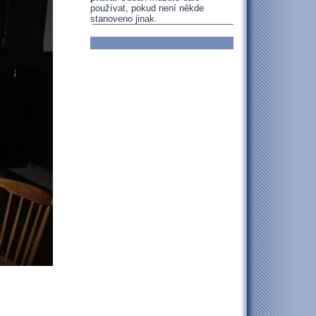
používat, pokud není někde
stanoveno jinak.