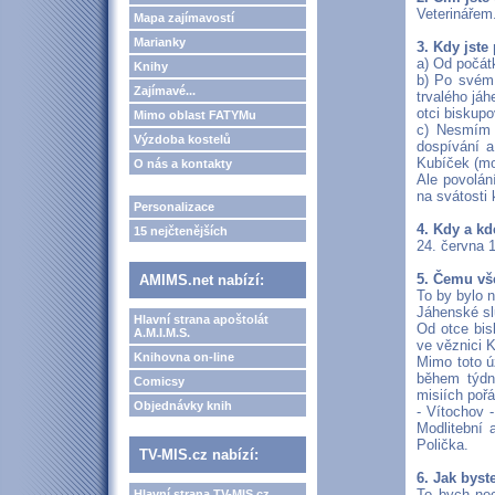
Veterinářem
Mapa zajímavostí
Marianky
3. Kdy jste
a) Od počátk
Knihy
b) Po svém 
Zajímavé...
trvalého já
otci biskupo
Mimo oblast FATYMu
c) Nesmím 
Výzdoba kostelů
dospívání a
Kubíček (mo
O nás a kontakty
Ale povolání
na svátosti 
Personalizace
4. Kdy a kd
15 nejčtenějších
24. června 1
5. Čemu vš
AMIMS.net nabízí:
To by bylo n
Jáhenské sl
Hlavní strana apoštolát
Od otce bis
A.M.I.M.S.
ve věznici 
Knihovna on-line
Mimo toto ú
během týdne
Comicsy
misiích poř
Objednávky knih
- Vítochov -
Modlitební 
Polička.
TV-MIS.cz nabízí:
6. Jak byst
To bych nec
Hlavní strana TV-MIS.cz