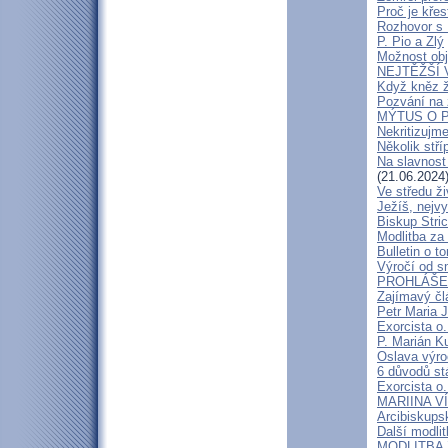
Proč je kře
Rozhovor s
P. Pio a Zlý
Možnost obj
NEJTĚŽŠÍ 
Když kněz 
Pozvání na 
MÝTUS O PE
Nekritizujm
Několik stří
Na slavnost
(21.06.2024
Ve středu ži
Ježíš, nejv
Biskup Stric
Modlitba za
Bulletin o to
Výročí od s
PROHLÁŠENÍ
Zajímavý čl
Petr Maria 
Exorcista o.
P. Marián Ku
Oslava výroč
6 důvodů st
Exorcista o.
MARIINA VÍT
Arcibiskups
Další modli
MODLITBA ZA