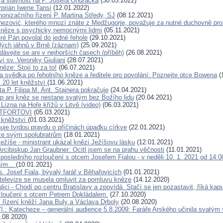
 slavnost na P. Josefa Ondráčka
(30.03.2022)
yprián Iwene Tansi
(12.01.2022)
nonizačního řízení P. Martina Středy, SJ
(08.12.2021)
nezović, kterého mnozí znáte z Medžugorje, považuje za nutné duchovně pro
něze s psychicky nemocnými lidmi
(05.11.2021)
eré Pán povolal do jedné řehole
(29.10.2021)
lých jáhnů v Brně (záznam)
(25.09.2021)
dávejte se ani v nejhorších časech (příběh)
(26.08.2021)
í sv. Veroniky Giuliani
(28.07.2021)
ěze: Stojí to za to!
(06.07.2021)
 svědka po řeholního kněze a ředitele pro povolání: Poznejte otce Bowena
(
í 20 let kněžství
(11.06.2021)
a P. Filipa M. Ant. Stajnera pokračuje
(24.04.2021)
p ani kněz se nestane svatým bez Božího lidu
(20.04.2021)
 Lízna na Hoře křížů v Litvě (video)
(06.03.2021)
NTFORTOVI
(05.03.2021)
 kněžství
(01.03.2021)
uje tvrdou pravdu o příčinách úpadku církve
(22.01.2021)
ze svým spolubratrům
(18.01.2021)
ežíše - ministrant ukázal knězi Ježíšovu lásku
(12.01.2021)
Arcibiskup Jan Graubner: Ocitl jsem se na prahu věčnosti
(11.01.2021)
 posledního rozloučení s otcem Josefem Fialou - v neděli 10. 1. 2021 od 14:
ním...
(10.01.2021)
. Josef Fiala, bývalý farář v Běhařovicích
(01.01.2021)
í televize se musela omluvit za pomluvu kněze
(14.12.2020)
lici - Chodí po centru Bratislavy a zpovídá. Stačí se jen pozastavit, říká kap
zloučení s otcem Petrem Dokládalem.
(27.10.2020)
 řízení kněží Jana Buly a Václava Drboly
(20.08.2020)
I.: Katecheze – generální audience 5.8.2009: Faráře Arského učinila svatým
.08.2020)