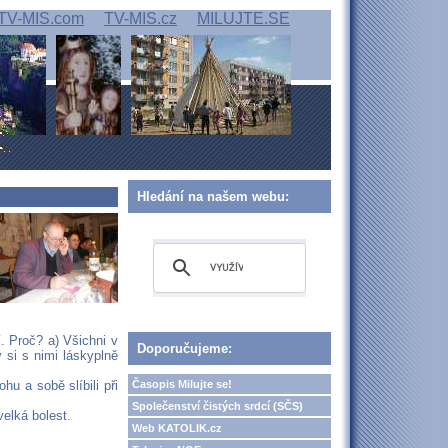
TV-MIS.com
TV-MIS.cz
MILUJTE.SE
Hledání na našem webu:
. Proč? a) Všichni v
Doporučujeme:
 si s nimi láskyplně
Časopis Milujte se!
hu a sobě slíbili při
Společenství čistých srdcí (SČS)
velká bolest.
Web KATOLIK.cz