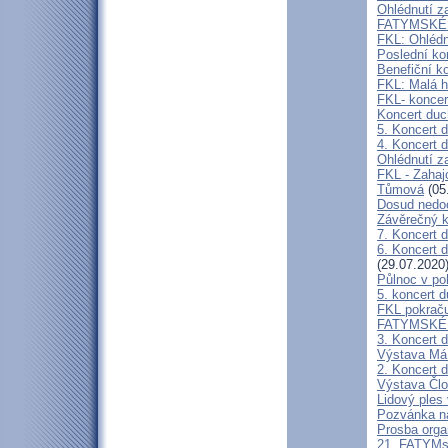
Ohlédnutí z
FATYMSKÉ 
FKL: Ohlédn
Poslední ko
Benefiční k
FKL: Malá h
FKL- koncer
Koncert duc
5. Koncert 
4. Koncert 
Ohlédnutí z
FKL - Zahaj
Tůmová
(05
Dosud nedoc
Závěrečný k
7. Koncert 
6. Koncert 
(29.07.2020
Půlnoc v po
5. koncert 
FKL pokraču
FATYMSKÉ K
3. Koncert 
Výstava Má 
2. Koncert 
Výstava Člo
Lidový ples 
Pozvánka na
Prosba org
21. FATYMs