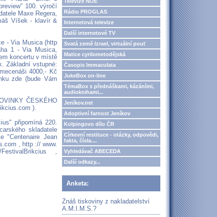
Televize NOE
"preview" 100. výročí
Rádio PROGLAS
adatele Maxe Regera,
máš Víšek - klavír &
Internetová televize
Další internetové TV
e - Via Musica (http
Svatá země Izrael, virtuální pouť
aha 1 - Via Musica,
Matice cyrilometodějská
kem koncertu v místě
. Základní vstupné:
Časopis Immaculata
/ mecenáši 4000,- Kč
JukeBox on-line
penku zde (bude Vám
TémaBox s přednáškami, kázáními,
audioknihami...
ru NOVINKY ČESKÉHO
Jeníkov.net
cius.com ).
Adoptivní farnost Jeníkov
cius" připomíná 220.
Kolpingovo dílo ČR
carského skladatele
Církevní restituce - otázky, odpovědi,
xe "Centenaire Jean
fakta, čísla....
s.com , http :// www.
FestivalBrikcius ,
Vyhledávač ABECEDA
Další odkazy...
Anketa:
Znáš tiskoviny z nakladatelství
A.M.I.M.S.?