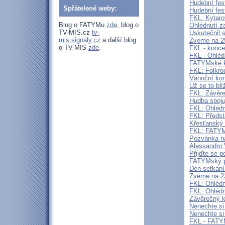
Hudební fes
Spřátelené weby:
Hudební fes
FKL: Kytaro
Blog o FATYMu
zde
, blog o
Ohlédnutí 
TV-MIS.cz
tv-
Uskutečnil 
mis.signaly.cz
a další blog
Zveme na 2
o TV-MIS
zde
.
FKL - konce
FKL - Ohléd
FATYMské ku
FKL: Folkro
Vánoční kon
Už se to bl
FKL: Závěre
Hudba spoju
FKL: Ohlédn
FKL: Předst
Křesťanský
FKL: FATYMs
Pozvánka na
Alessandro 
Přijďte se p
FATYMský pl
Den setkání
Zveme na 2
FKL: Ohlédn
FKL: Ohlédn
Závěrečný k
Nenechte si 
Nenechte si
FKL - FATYM