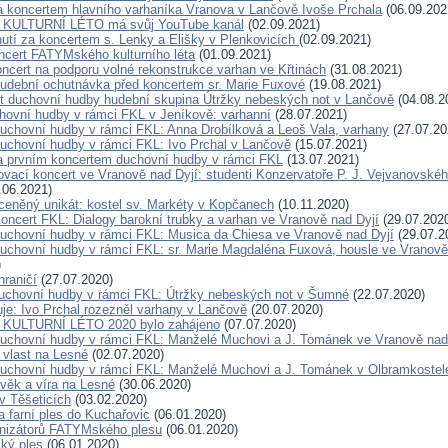
a koncertem hlavního varhaníka Vranova v Lančově Ivoše Prchala
(06.09.202
KULTURNÍ LÉTO má svůj YouTube kanál
(02.09.2021)
utí za koncertem s. Lenky a Elišky v Plenkovicích
(02.09.2021)
ncert FATYMského kulturního léta
(01.09.2021)
oncert na podporu volné rekonstrukce varhan ve Křtinách
(31.08.2021)
udební ochutnávka před koncertem sr. Marie Fuxové
(19.08.2021)
t duchovní hudby hudební skupina Útržky nebeských not v Lančově
(04.08.2
hovní hudby v rámci FKL v Jeníkově: varhanní
(28.07.2021)
duchovní hudby v rámci FKL: Anna Drobílková a Leoš Vala, varhany
(27.07.20
duchovní hudby v rámci FKL: Ivo Prchal v Lančově
(15.07.2021)
a prvním koncertem duchovní hudby v rámci FKL
(13.07.2021)
ovací koncert ve Vranově nad Dyjí: studenti Konzervatoře P. J. Vejvanovské
.06.2021)
eněný unikát: kostel sv. Markéty v Kopčanech
(10.11.2020)
oncert FKL: Dialogy barokní trubky a varhan ve Vranově nad Dyjí
(29.07.202
duchovní hudby v rámci FKL: Musica da Chiesa ve Vranově nad Dyjí
(29.07.2
duchovní hudby v rámci FKL: sr. Marie Magdaléna Fuxová, housle ve Vranově
)
hraničí
(27.07.2020)
duchovní hudby v rámci FKL: Útržky nebeských not v Šumné
(22.07.2020)
je: Ivo Prchal rozezněl varhany v Lančově
(20.07.2020)
ULTURNÍ LÉTO 2020 bylo zahájeno
(07.07.2020)
duchovní hudby v rámci FKL: Manželé Muchovi a J. Tománek ve Vranově nad
vlast na Lesné
(02.07.2020)
duchovní hudby v rámci FKL: Manželé Muchovi a J. Tománek v Olbramkostel
věk a víra na Lesné
(30.06.2020)
v Těšeticích
(03.02.2020)
 farní ples do Kuchařovic
(06.01.2020)
anizátorů FATYMského plesu
(06.01.2020)
ký ples
(06.01.2020)