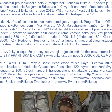
ladatelů pro violoncello sólo v interpretaci Františka Brikcia". Koncert je 
itského skladatele Benjamina Brittena a 140. výročí narození německého skl
mene "Festival Brikcius" v roce 2013. Příští koncert "Festival Brikcius" (To
ikcius - violoncello) se bude konat ve čtvrtek
15. listopadu
2012.
xkluzivně u oficiálního festivalového prodejce vstupenek Prague Ticket Offic
ragueTicketOffice. com - Via Musica, AMU, Malostranské náměstí 14, Pr
é náměstí 14, Praha 1 - Tel.: +420 224 826 440) a cca 90 minut před začát
ledem k omezené kapacitě sálu doporučujeme včasné zakoupení vstupenek
ředprodej 380,- Kč) / důchodci a studenti: 200,- Kč (předprodej 180,- Kč) 
 5000,- Kč). Podpořte "Festival Brikcius" a kupte si mecenášskou vstu
 čestné místo a obdržíte 2. volnou vstupenku + 1 CD zdarma).
ní pozvánky a soutěže o ceny se zaregistrujte do měsíčního newslette
LISTY FRANTIŠKA BRIKCIA (
www.brikcius.com
nebo SUBSCRIBE-CZ@Brik
ci s Galerií Hl. m. Prahy a Daniel Pearl World Music Days. "Festival Brik
zení italského skladatele Gioacchina Rossiniho, 120. výročí narození švý
neggera a 100. výročí narození francouzského skladatele Jeana Françai
012". Více informací je k dispozici na webových stránkách http://www.Brikciu
etOffice. com , http://www.iKosik.com , http://www.FaceBook.com/
FaceBook.com/Brikcius.Frantisek & http://www.Twitter.com/Brikcius .