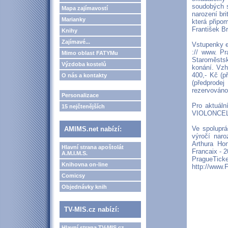
soudobých sk
Mapa zajímavostí
narození br
Marianky
která připo
František Br
Knihy
Zajímavé...
Vstupenky e
:// www. P
Mimo oblast FATYMu
Staroměstsk
Výzdoba kostelů
konání. Vzh
400,- Kč (p
O nás a kontakty
(předprodej
rezervováno
Personalizace
Pro aktuál
15 nejčtenějších
VIOLONCEL
Ve spoluprá
AMIMS.net nabízí:
výročí naro
Arthura Ho
Hlavní strana apoštolát
Francaix - 2
A.M.I.M.S.
PragueTick
Knihovna on-line
http://www.
Comicsy
Objednávky knih
TV-MIS.cz nabízí:
Hlavní strana TV-MIS.cz