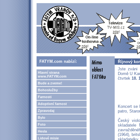
FATYM.com nabízí:
Říjnový ko
Jste zváni 
Hlavní strana
Domě U Kame
www.FATYM.com
čtvrtek
18. 
Bude a zveme!
Bohoslužby
Farnosti
Adoptivní farnost
Koncert se 
Zpravodaj
patro, Star
Bylo
Český violo
Foto
skladatele
zavražděnéh
Hesla
(1964), bri
Lidové misie
skladatelky