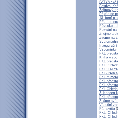
FATYMské ku
Festival Ke
Zajímavý ti
Přijďte se p
18. farní pl
Přání do no
Pěvecké sdr
Pozvání na 
Znojmo a ok
Zveme na 2
Svatomartin
Inaugurační
Vzpomínky n
FKL předsta
Kniha o s
FKL předsta
FKL: Ohlédn
FKL: FATYMs
FKL- Přehle
FKL mimořád
FKL předst
FKL předsta
FKL Ohlédnu
3. Koncert 
FKL předsta
Známe své 
Vánoční zam
Pán světa
(
FKL: Ohlédn
FKL: Ohlédn