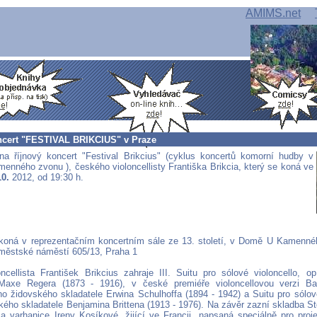
AMIMS.net
ncert "FESTIVAL BRIKCIUS" v Praze
na říjnový koncert "Festival Brikcius" (cyklus koncertů komorní hudby v
nného zvonu ), českého violoncellisty Františka Brikcia, který se koná ve
10.
2012, od 19:30 h.
koná v reprezentačním koncertním sále ze 13. století, v Domě U Kamenn
oměstské náměstí 605/13, Praha 1
ncellista František Brikcius zahraje III. Suitu pro sólové violoncello, 
 Maxe Regera (1873 - 1916), v české premiéře violoncellovou verzi Bas
o židovského skladatele Erwina Schulhoffa (1894 - 1942) a Suitu pro sólové
tského skladatele Benjamina Brittena (1913 - 1976). Na závěr zazní skladba S
 a varhanice Ireny Kosíkové, žijící ve Francii, napsaná speciálně pro proj