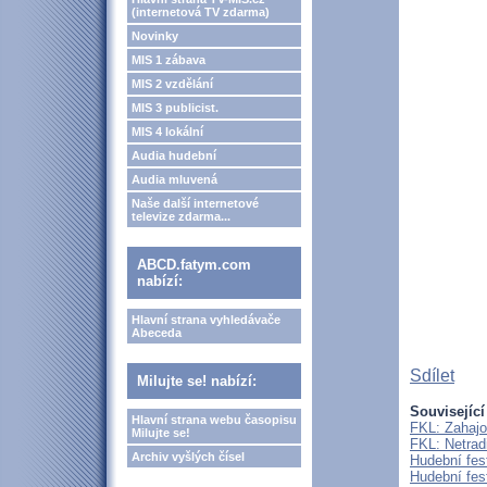
(internetová TV zdarma)
Novinky
MIS 1 zábava
MIS 2 vzdělání
MIS 3 publicist.
MIS 4 lokální
Audia hudební
Audia mluvená
Naše další internetové
televize zdarma...
ABCD.fatym.com
nabízí:
Hlavní strana vyhledávače
Abeceda
Sdílet
Milujte se! nabízí:
Související
Hlavní strana webu časopisu
FKL: Zahajo
Milujte se!
FKL: Netrad
Archiv vyšlých čísel
Hudební fes
Hudební fes