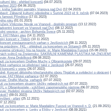
lturní léto - přehled koncertů
(04.07.2023)
fasfest 2023
(04.06.2023)
p: kniha Sakrální památky Vranova nad Dyjí
(12.04.2023)
obavit: Zábavně kulturní odpoledne v Šumné 2023 již 9. ročník
(07.04.2023)
es farnosti Přímětice
(17.01.2023)
vého roku
(01.01.2023)
užení Vítězslav Novák ve Vranově - doplněn program
(13.12.2022)
adventní koncert ve Vranově nad Dyjí
(08.12.2022)
olní vesnice - archivy Bohumila Švece
(25.11.2022)
2. FATYMský ples
(14.11.2022)
ský koncert v Třebíči
(10.11.2022)
 koncert zrestaurovaných varhan v Jevišovicích
(08.11.2022)
a prázdniny: FKL - ohlédnutí za koncertem ve Štítarech
(05.11.2022)
vujeme účinkující hra na housle: sr. Marie Magdaléna Fuxová
(15.08.2022)
ochách světců na Znojemsku: SAKRÁLNÍ KAMENNÁ PLASTIKA NA ZNOJE
vuje: Anna Drobílková
(09.08.2022)
utí za koncertem Ondřeje Muchy v Olbramkostele
(29.07.2022)
ké varhanice se představí také v Jeníkově
(26.07.2022)
d koncertů v srpnu
(26.07.2022)
ně: Koncert dětského křesťanského sboru Tligáček a svědectví o obrácení
(
avuje: FATYMské varhanice
(12.07.2022)
vuje: Ondřej Mucha, varhaník
(07.07.2022)
tí za koncertem skupiny Útržky nebeských not
(07.07.2022)
KFL v Olbramkostele - vzkříšení zapomenutého nástroje
(06.07.2022)
vuje: Hudební skupina Útržky Nebeských not
(02.07.2022)
okolí?
(09.01.2022)
yšlení - přání
(25.12.2021)
07.12.2021)
utí za koncertem sr. Marie Magdalény Fuxové ve Vranově n. D.
(21.09.2021)
utí za koncertem s. Lenky a Elišky v Jeníkově
(08.09.2021)