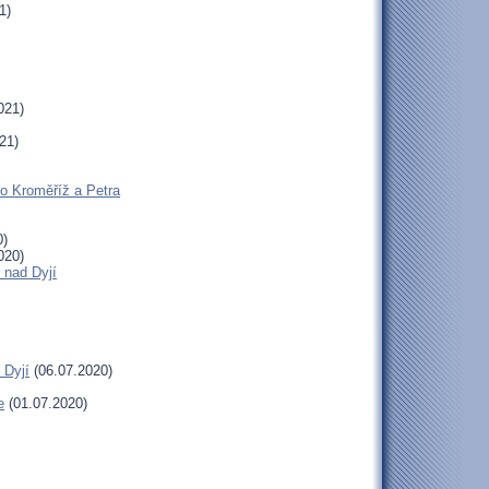
1)
021)
21)
ho Kroměříž a Petra
0)
020)
 nad Dyjí
 Dyjí
(06.07.2020)
e
(01.07.2020)