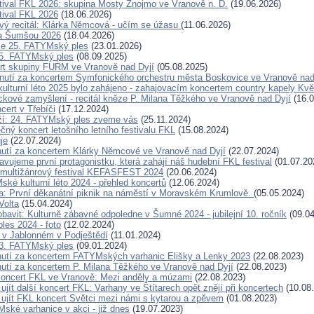
tival FKL 2026: skupina Mosty Znojmo ve Vranově n. D.
(19.06.2026)
tival FKL 2026
(18.06.2026)
vý recitál: Klárka Němcová - učím se úžasu
(11.06.2026)
za Šumšou 2026
(18.04.2026)
se 25. FATYMský ples
(23.01.2026)
5. FATYMský ples
(08.09.2025)
rt skupiny FURM ve Vranově nad Dyjí
(05.08.2025)
nutí za koncertem Symfonického orchestru města Boskovice ve Vranově nad
lturní léto 2025 bylo zahájeno - zahajovacím koncertem country kapely Kvě
ckové zamyšlení - recitál kněze P. Milana Těžkého ve Vranově nad Dyjí
(16.0
cert v Třebíči
(17.12.2024)
íží: 24. FATYMský ples zveme vás
(25.11.2024)
čný koncert letošního letního festivalu FKL
(15.08.2024)
je
(22.07.2024)
utí za koncertem Klárky Němcové ve Vranově nad Dyjí
(22.07.2024)
avujeme první protagonistku, která zahájí náš hudební FKL festival
(01.07.20
 multižánrový festival KEFASFEST 2024
(20.06.2024)
ké kulturní léto 2024 - přehled koncertů
(12.06.2024)
: První děkanátní piknik na náměstí v Moravském Krumlově.
(05.05.2024)
Volta
(15.04.2024)
obavit: Kulturně zábavné odpoledne v Šumné 2024 - jubilejní 10. ročník
(09.04
es 2024 - foto
(12.02.2024)
 v Jablonném v Podještědí
(11.01.2024)
3. FATYMský ples
(09.01.2024)
utí za koncertem FATYMských varhanic Elišky a Lenky 2023
(22.08.2023)
utí za koncertem P. Milana Těžkého ve Vranově nad Dyjí
(22.08.2023)
oncert FKL ve Vranově: Mezi anděly a múzami
(22.08.2023)
ujít další koncert FKL: Varhany ve Štítarech opět znějí při koncertech
(10.08
 ujít FKL koncert Světci mezi námi s kytarou a zpěvem
(01.08.2023)
ské varhanice v akci - již dnes
(19.07.2023)