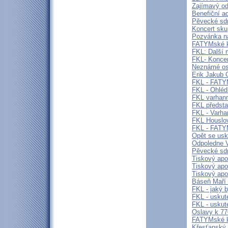
Zajímavý o
Benefiční a
Pěvecké sdr
Koncert sk
Pozvánka n
FATYMské kul
FKL: Další 
FKL- Koncer
Neznámé oso
Erik Jakub 
FKL - FATY
FKL - Ohléd
FKL varhann
FKL předsta
FKL - Varha
FKL Houslov
FKL - FAT
Opět se usk
Odpoledne V
Pěvecké sdr
Tiskový apo
Tiskový apoš
Tiskový apo
Báseň Maří
FKL - jaký 
FKL - uskut
FKL - uskut
Oslavy k 77
FATYMské ku
Křesťanský f