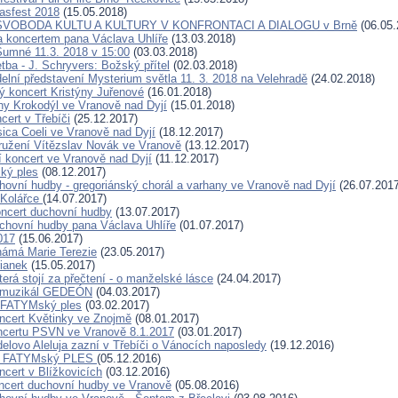
fasfest 2018
(15.05.2018)
 SVOBODA KULTU A KULTURY V KONFRONTACI A DIALOGU v Brně
(06.05.
a koncertem pana Václava Uhlíře
(13.03.2018)
Šumné 11.3. 2018 v 15:00
(03.03.2018)
tba - J. Schryvers: Božský přítel
(02.03.2018)
delní představení Mysterium světla 11. 3. 2018 na Velehradě
(24.02.2018)
vý koncert Kristýny Juřenové
(16.01.2018)
hy Krokodýl ve Vranově nad Dyjí
(15.01.2018)
cert v Třebíči
(25.12.2017)
ica Coeli ve Vranově nad Dyjí
(18.12.2017)
užení Vítězslav Novák ve Vranově
(13.12.2017)
 koncert ve Vranově nad Dyjí
(11.12.2017)
ký ples
(08.12.2017)
hovní hudby - gregoriánský chorál a varhany ve Vranově nad Dyjí
(26.07.2017
 Kolářce
(14.07.2017)
ncert duchovní hudby
(13.07.2017)
chovní hudby pana Václava Uhlíře
(01.07.2017)
017
(15.06.2017)
ámá Marie Terezie
(23.05.2017)
ianek
(15.05.2017)
erá stojí za přečtení - o manželské lásce
(24.04.2017)
 muzikál GEDEÓN
(04.03.2017)
. FATYMský ples
(03.02.2017)
ncert Květinky ve Znojmě
(08.01.2017)
ncertu PSVN ve Vranově 8.1.2017
(03.01.2017)
elovo Aleluja zazní v Třebíči o Vánocích naposledy
(19.12.2016)
8. FATYMský PLES
(05.12.2016)
ncert v Blížkovicích
(03.12.2016)
ncert duchovní hudby ve Vranově
(05.08.2016)