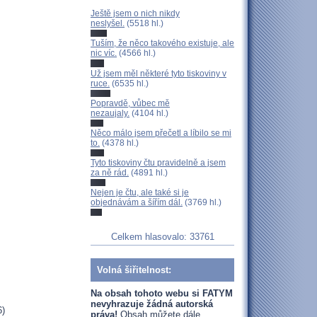
Ještě jsem o nich nikdy
neslyšel.
(5518 hl.)
Tuším, že něco takového existuje, ale
nic víc.
(4566 hl.)
Už jsem měl některé tyto tiskoviny v
ruce.
(6535 hl.)
Popravdě, vůbec mě
nezaujaly.
(4104 hl.)
Něco málo jsem přečetl a líbilo se mi
to.
(4378 hl.)
Tyto tiskoviny čtu pravidelně a jsem
za ně rád.
(4891 hl.)
Nejen je čtu, ale také si je
objednávám a šířím dál.
(3769 hl.)
Celkem hlasovalo: 33761
Volná šiřitelnost:
Na obsah tohoto webu si FATYM
nevyhrazuje žádná autorská
6)
práva!
Obsah můžete dále