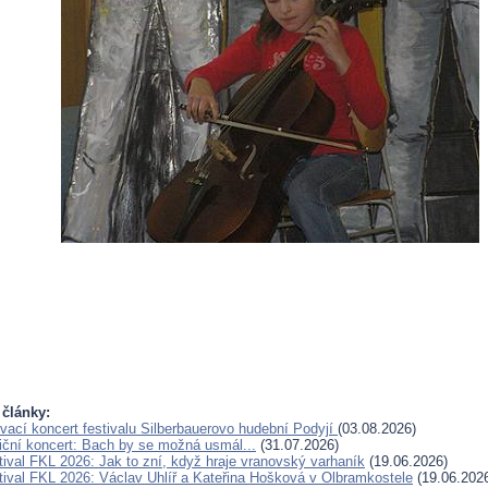
 články:
vací koncert festivalu Silberbauerovo hudební Podyjí
(03.08.2026)
iční koncert: Bach by se možná usmál...
(31.07.2026)
tival FKL 2026: Jak to zní, když hraje vranovský varhaník
(19.06.2026)
tival FKL 2026: Václav Uhlíř a Kateřina Hošková v Olbramkostele
(19.06.202