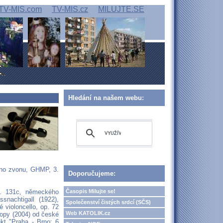
TV-MIS.com
TV-MIS.cz
MILUJTE.SE
Hledání na našem webu:
ého zvonu, GHMP, 3.
Doporučujeme:
Časopis Milujte se!
op. 131c, německého
snachtigall (1922),
Společenství čistých srdcí (SČS)
 violoncello, op. 72
Web KATOLIK.cz
topy (2004) od české
ekt "Praha - Brno: 6