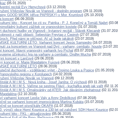
dkaz
(05.01.2020)
dventní recitál Evy Henychové
(13.12.2019)
užení Vítězslav Novák ve Vranově - doplněn program
(29.11.2019)
upiny GOOD WORK (dříve PAPRSKY) v Mor. Krumlově
(25.10.2019)
a koncert
(06.09.2019)
turní léto - Koncert ke cti sv. Patrika - P. J. Konečný a Tomáš Najbrt
(03.08
mimořádný kulturní zážitek ve vranovském kostele
(31.07.2019)
t duchovní hudby ve Vranově - kytarový recitál - Slávek Klecandr
(31.07.201
bnosti z naší oblasti: Šebestián Freytag z Čepiroh
(27.07.2019)
Groch: Před námi je věčnost. Ať už bude jakákoli
(23.07.2019)
MSKÉ KULTURNÍ LÉTO: Varhanní koncert Jesús Sampedro
(16.07.2019)
nutí za koncertem ve Vranově nad Dyjí - varhany, cembalo, housle
(13.07.20
í koncert: hlavní vranovský varhaník Ivo Prchal
(03.07.2019)
vujeme účinkující hra na varhany a cembalo: Ondřej Mucha
(02.07.2019)
nní koncert v Lančově
(29.06.2019)
ý koncert sr. Marie Magdalény Fuxové
(28.06.2019)
YMSKÉ KULTURNÍ LÉTO
(28.06.2019)
utečnil duchovně – vzdělávací výlet - Znojmo Louka a Popice
(21.05.2019)
ranovského regionu v Korolupech
(14.02.2019)
užení Vítězslav Novák ve Vranově
(09.12.2018)
štolát A.M.I.M.S.: Nová kniha - Josef Janšta: O výchově
(03.11.2018)
tolát A.M.I.M.S. Vaříme se sestrou Flávií - kuchařka aneb jak vařit
(02.11.2
štolát A.M.I.M.S.:Omalovánky od ATER: Jak dáváním zbohatnout
(02.11.201
 Magdaléna
(12.10.2018)
byl varhanní koncert Leoše Valy a Anny Drobílkové
(07.08.2018)
ečnil se varhanní koncert improvizátora Martina Kubáta
(15.07.2018)
ečnil se koncert písničkáře OKAPA
(11.07.2018)
0. výročí obce Horní Kounice a 130 let od založení SDH Horní Kounice
(02.07
lturní léto - FKL - aktualizováno
(05.06.2018)
estival Full of life Brno- Řečkovice
(15.05.2018)