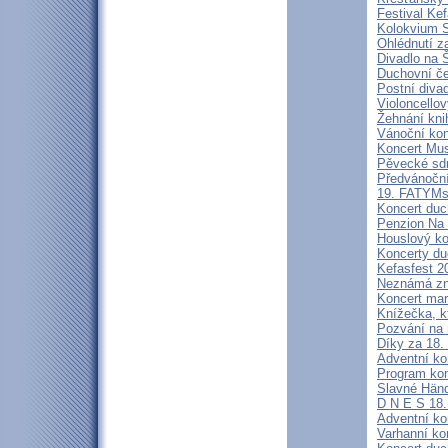
Festival Ke
Kolokvium
Ohlédnutí z
Divadlo na 
Duchovní če
Postní diva
Violoncello
Žehnání kni
Vánoční kon
Koncert Mus
Pěvecké sdr
Předvánoční
19. FATYMs
Koncert duc
Penzion Na
Houslový ko
Koncerty du
Kefasfest 2
Neznámá zn
Koncert mar
Knížečka, kt
Pozvání na
Díky za 18
Adventní ko
Program ko
Slavné Händ
D N E S 1
Adventní ko
Varhanní ko