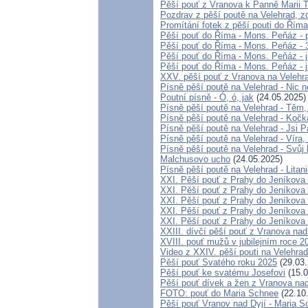
Pěší pouť z Vranova k Panně Marii T
Pozdrav z pěší poutě na Velehrad, 
Promítání fotek z pěší pouti do Řím
Pěší pouť do Říma - Mons. Peňáz - pou
Pěší pouť do Říma - Mons. Peňáz - 3.
Pěší pouť do Říma - Mons. Peňáz - j
Pěší pouť do Říma - Mons. Peňáz - j
XXV. pěší pouť z Vranova na Velehra
Písně pěší poutě na Velehrad - Nic 
Poutní písně - Ó, ó, jak
(24.05.2025)
Písně pěší poutě na Velehrad - Těm,
Písně pěší poutě na Velehrad - Kočk
Písně pěší poutě na Velehrad - Jsi
Písně pěší poutě na Velehrad - Víra, 
Písně pěší poutě na Velehrad - Svůj
Malchusovo ucho
(24.05.2025)
Písně pěší poutě na Velehrad - Litan
XXI. Pěší pouť z Prahy do Jeníkova 
XXI. Pěší pouť z Prahy do Jeníkova 
XXI. Pěší pouť z Prahy do Jeníkova 
XXI. Pěší pouť z Prahy do Jeníkova –⁠⁠⁠⁠
XXI. Pěší pouť z Prahy do Jeníkova 
XXIII. dívčí pěší pouť z Vranova nad
XVIII. pouť mužů v jubilejním roce 2
Video z XXIV. pěší pouti na Velehrad
Pěší pouť Svatého roku 2025
(29.03.
Pěší pouť ke svatému Josefovi
(15.0
Pěší pouť dívek a žen z Vranova nad
FOTO: pouť do Maria Schnee
(22.10
Pěší pouť Vranov nad Dyjí - Maria 