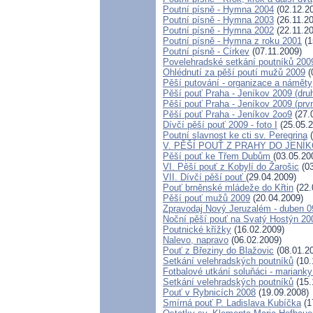
Poutní písně - Hymna 2004
(02.12.2
Poutní písně - Hymna 2003
(26.11.2
Poutní písně - Hymna 2002
(22.11.2
Poutní písně - Hymna z roku 2001
(1
Poutní písně - Církev
(07.11.2009)
Povelehradské setkání poutníků 200
Ohlédnutí za pěší poutí mužů 2009
(
Pěší putování - organizace a náměty
Pěší pouť Praha - Jeníkov 2009 (dru
Pěší pouť Praha - Jeníkov 2009 (prvn
Pěší pouť Praha - Jeníkov 2oo9
(27.
Dívčí pěší pouť 2009 - foto I
(25.05.2
Poutní slavnost ke cti sv. Peregrina
(
V. PĚŠÍ POUŤ Z PRAHY DO JENÍ
Pěší pouť ke Třem Dubům
(03.05.20
VI. Pěší pouť z Kobylí do Žarošic
(03
VII. Dívčí pěší pouť
(29.04.2009)
Pouť brněnské mládeže do Křtin
(22.
Pěší pouť mužů 2009
(20.04.2009)
Zpravodaj Nový Jeruzalém - duben 0
Noční pěší pouť na Svatý Hostýn 20
Poutnické křížky
(16.02.2009)
Nalevo, napravo
(06.02.2009)
Pouť z Březiny do Blažovic
(08.01.2
Setkání velehradských poutníků
(10.
Fotbalové utkání soluňáci - marianky
Setkání velehradských poutníků
(15.
Pouť v Rybnicích 2008
(19.09.2008)
Smírná pouť P. Ladislava Kubíčka
(1