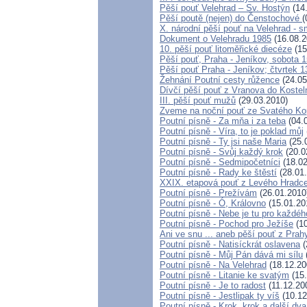
Pěší pouť Velehrad – Sv. Hostýn
(14
Pěší poutě (nejen) do Čenstochové
(
X. národní pěší pouť na Velehrad - s
Dokument o Velehradu 1985
(16.08.2
10. pěší pouť litoměřické diecéze
(15
Pěší pouť, Praha - Jeníkov, sobota 
Pěší pouť Praha - Jeníkov; čtvrtek 1
Žehnání Poutní cesty růžence
(24.05
Dívčí pěší pouť z Vranova do Kostel
III. pěší pouť mužů
(29.03.2010)
Zveme na noční pouť ze Svatého Ko
Poutní písně - Za mňa i za teba
(04.
Poutní písně - Víra, to je poklad můj
Poutní písně - Ty jsi naše Maria
(25.
Poutní písně - Svůj každý krok
(20.0
Poutní písně - Sedmipočetníci
(18.02
Poutní písně - Rady ke štěstí
(28.01
XXIX. etapová pouť z Levého Hradce
Poutní písně - Prežívám
(26.01.2010
Poutní písně - Ó, Královno
(15.01.20
Poutní písně - Nebe je tu pro každéh
Poutní písně - Pochod pro Ježíše
(10
Ani ve snu ... aneb pěší pouť z Pra
Poutní písně - Natisíckrát oslavena
(
Poutní písně - Můj Pán dává mi sílu
Poutní písně - Na Velehrad
(18.12.20
Poutní písně - Litanie ke svatým
(15.
Poutní písně - Je to radost
(11.12.20
Poutní písně - Jestlipak ty víš
(10.12
Poutní písně - Krok, krok a další dva