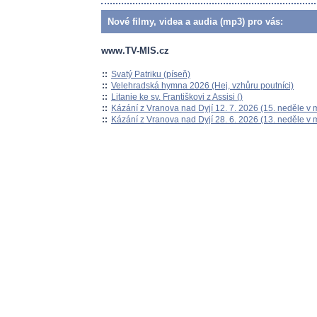
Nové filmy, videa a audia (mp3) pro vás:
www.TV-MIS.cz
::
Svatý Patriku (píseň)
::
Velehradská hymna 2026 (Hej, vzhůru poutníci)
::
Litanie ke sv. Františkovi z Assisi ()
::
Kázání z Vranova nad Dyjí 12. 7. 2026 (15. neděle v 
::
Kázání z Vranova nad Dyjí 28. 6. 2026 (13. neděle v 