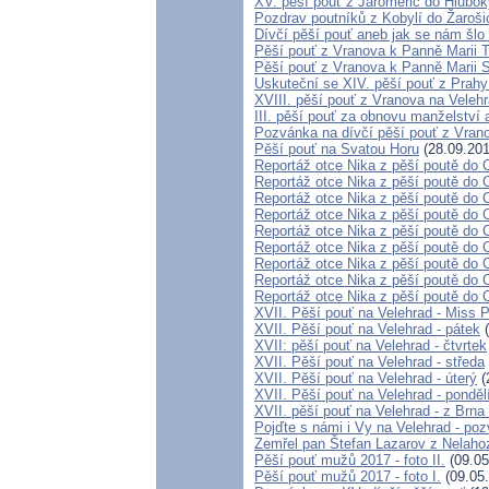
XV. pěší pouť z Jaroměřic do Hlub
Pozdrav poutníků z Kobylí do Žaroši
Dívčí pěší pouť aneb jak se nám šlo
Pěší pouť z Vranova k Panně Marii 
Pěší pouť z Vranova k Panně Marii 
Uskuteční se XIV. pěší pouť z Prahy
XVIII. pěší pouť z Vranova na Veleh
III. pěší pouť za obnovu manželství 
Pozvánka na dívčí pěší pouť z Vrano
Pěší pouť na Svatou Horu
(28.09.201
Reportáž otce Nika z pěší poutě do 
Reportáž otce Nika z pěší poutě do 
Reportáž otce Nika z pěší poutě do 
Reportáž otce Nika z pěší poutě do 
Reportáž otce Nika z pěší poutě do 
Reportáž otce Nika z pěší poutě do 
Reportáž otce Nika z pěší poutě do 
Reportáž otce Nika z pěší poutě do 
Reportáž otce Nika z pěší poutě do 
XVII. Pěší pouť na Velehrad - Miss 
XVII. Pěší pouť na Velehrad - pátek
(
XVII: pěší pouť na Velehrad - čtvrtek
XVII. Pěší pouť na Velehrad - středa
XVII. Pěší pouť na Velehrad - úterý
(
XVII. Pěší pouť na Velehrad - ponděl
XVII. pěší pouť na Velehrad - z Brna
Pojďte s námi i Vy na Velehrad - p
Zemřel pan Štefan Lazarov z Nelah
Pěší pouť mužů 2017 - foto II.
(09.05
Pěší pouť mužů 2017 - foto I.
(09.05