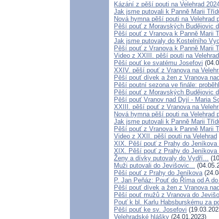
Kázání z pěší pouti na Velehrad 202
Jak jsme putovali k Panně Marii Tří
Nová hymna pěší pouti na Velehrad p
Pěší pouť z Moravských Budějovic d
Pěší pouť z Vranova k Panně Marii 
Jak jsme putovaly do Kostelního Vydř
Pěší pouť z Vranova k Panně Marii 
Video z XXIII. pěší pouti na Velehrad
Pěší pouť ke svatému Josefovi
(04.0
XXIV. pěší pouť z Vranova na Velehr
Pěší pouť dívek a žen z Vranova nad
Pěší poutní sezona ve finále: probě
Pěší pouť z Moravských Budějovic d
Pěší pouť Vranov nad Dyjí - Maria 
XXIII. pěší pouť z Vranova na Velehr
Nová hymna pěší pouti na Velehrad p
Jak jsme putovali k Panně Marii Tří
Pěší pouť z Vranova k Panně Marii 
Video z XXII. pěší pouti na Velehrad
XIX. Pěší pouť z Prahy do Jeníkova 
XIX. Pěší pouť z Prahy do Jeníkova 
Ženy a dívky putovaly do Vydří...
(10
Muži putovali do Jevišovic...
(04.05.
Pěší pouť z Prahy do Jeníkova
(24.0
P. Jan Peňáz: Pouť do Říma od A do
Pěší pouť dívek a žen z Vranova nad
Pěší pouť mužů z Vranova do Jevišo
Pouť k bl. Karlu Habsburskému za pos
Pěší pouť ke sv. Josefovi
(19.03.202
Velehradské hlášky
(24.01.2023)