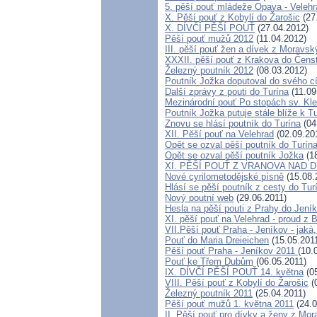
5. pěší pouť mládeže Opava - Velehr
X. Pěší pouť z Kobylí do Žarošic
(27
X. DÍVČÍ PĚŠÍ POUŤ
(27.04.2012)
Pěší pouť mužů 2012
(11.04.2012)
III. pěší pouť žen a dívek z Moravs
XXXII. pěší pouť z Krakova do Čens
Železný poutník 2012
(08.03.2012)
Poutník Jožka doputoval do svého cí
Další zprávy z pouti do Turína
(11.09
Mezinárodní pouť Po stopách sv. Kl
Poutník Jožka putuje stále blíže k T
Znovu se hlásí poutník do Turína
(04
XII. Pěší pouť na Velehrad
(02.09.20
Opět se ozval pěší poutník do Turín
Opět se ozval pěší poutník Jožka
(18
XI. PĚŠÍ POUŤ Z VRANOVA NAD 
Nové cyrilometodějské písně
(15.08.
Hlásí se pěší poutník z cesty do Tur
Nový poutní web
(29.06.2011)
Hesla na pěší pouti z Prahy do Jení
XI. pěší pouť na Velehrad - proud z 
VII.Pěší pouť Praha - Jeníkov - jaká,
Pouť do Maria Dreieichen
(15.05.201
Pěší pouť Praha - Jeníkov 2011
(10.
Pouť ke Třem Dubům
(06.05.2011)
IX. DÍVČÍ PĚŠÍ POUŤ 14. května
(05
VIII. Pěší pouť z Kobylí do Žarošic
(
Železný poutník 2011
(25.04.2011)
Pěší pouť mužů 1. května 2011
(24.0
II. Pěší pouť pro dívky a ženy z Mo