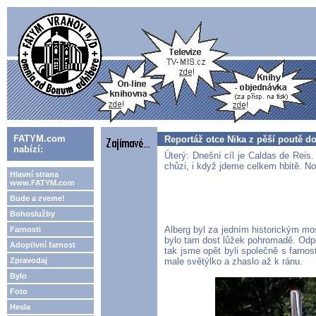
FATYM.com
Reportáž otce Nika z pěší poutě d
nabízí:
Úterý: Dnešní cíl je Caldas de Reis
chůzi, i když jdeme celkem hbitě. No
Hlavní strana
www.FATYM.com
Bude a zveme!
Bohoslužby
Alberg byl za jedním historickým mos
Farnosti
bylo tam dost lůžek pohromadě. Odpoč
Adoptivní farnost
tak jsme opět byli společně s farnos
Zpravodaj
male světýlko a zhaslo až k ránu.
Bylo
Foto
Hesla