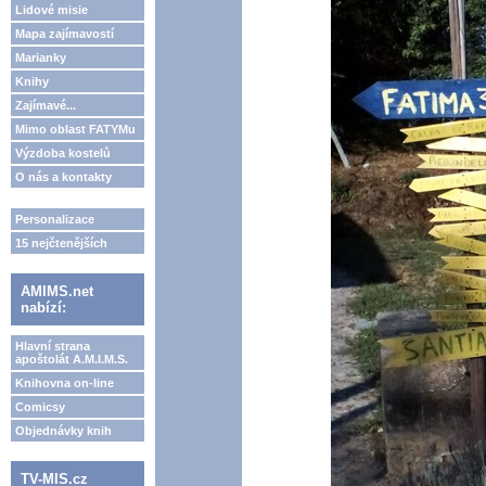
Lidové misie
Mapa zajímavostí
Marianky
Knihy
Zajímavé...
Mimo oblast FATYMu
Výzdoba kostelů
O nás a kontakty
Personalizace
15 nejčtenějších
AMIMS.net
nabízí:
Hlavní strana
apoštolát A.M.I.M.S.
Knihovna on-line
Comicsy
Objednávky knih
TV-MIS.cz