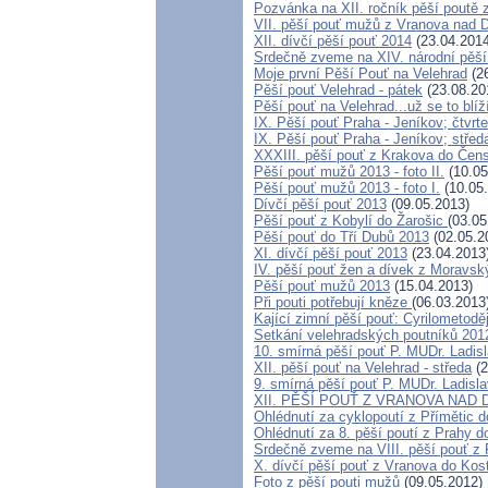
Pozvánka na XII. ročník pěší poutě 
VII. pěší pouť mužů z Vranova nad D
XII. dívčí pěší pouť 2014
(23.04.2014
Srdečně zveme na XIV. národní pěší
Moje první Pěší Pouť na Velehrad
(26
Pěší pouť Velehrad - pátek
(23.08.20
Pěší pouť na Velehrad...už se to blíž
IX. Pěší pouť Praha - Jeníkov; čtvrt
IX. Pěší pouť Praha - Jeníkov; střed
XXXIII. pěší pouť z Krakova do Če
Pěší pouť mužů 2013 - foto II.
(10.05
Pěší pouť mužů 2013 - foto I.
(10.05
Dívčí pěší pouť 2013
(09.05.2013)
Pěší pouť z Kobylí do Žarošic
(03.05
Pěší pouť do Tří Dubů 2013
(02.05.2
XI. dívčí pěší pouť 2013
(23.04.2013
IV. pěší pouť žen a dívek z Moravsk
Pěší pouť mužů 2013
(15.04.2013)
Při pouti potřebují kněze
(06.03.2013
Kající zimní pěší pouť: Cyrilometodě
Setkání velehradských poutníků 201
10. smírná pěší pouť P. MUDr. Ladis
XII. pěší pouť na Velehrad - středa
(2
9. smírná pěší pouť P. MUDr. Ladisl
XII. PĚŠÍ POUŤ Z VRANOVA NAD 
Ohlédnutí za cyklopoutí z Přímětic 
Ohlédnutí za 8. pěší poutí z Prahy 
Srdečně zveme na VIII. pěší pouť z 
X. dívčí pěší pouť z Vranova do Kost
Foto z pěší pouti mužů
(09.05.2012)