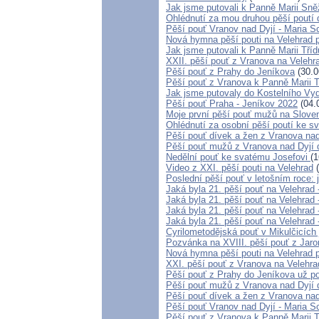
Jak jsme putovali k Panně Marii Sně
Ohlédnutí za mou druhou pěší poutí
Pěší pouť Vranov nad Dyjí - Maria 
Nová hymna pěší pouti na Velehrad p
Jak jsme putovali k Panně Marii Tří
XXII. pěší pouť z Vranova na Velehra
Pěší pouť z Prahy do Jeníkova
(30.0
Pěší pouť z Vranova k Panně Marii 
Jak jsme putovaly do Kostelního Vyd
Pěší pouť Praha - Jeníkov 2022
(04.
Moje první pěší pouť mužů na Slove
Ohlédnutí za osobní pěší poutí ke sv
Pěší pouť dívek a žen z Vranova nad
Pěší pouť mužů z Vranova nad Dyjí 
Nedělní pouť ke svatému Josefovi
(1
Video z XXI. pěší pouti na Velehrad
(
Poslední pěší pouť v letošním roce: 
Jaká byla 21. pěší pouť na Velehrad 
Jaká byla 21. pěší pouť na Velehrad 
Jaká byla 21. pěší pouť na Velehrad 
Jaká byla 21. pěší pouť na Velehrad 
Cyrilometodějská pouť v Mikulčicích
Pozvánka na XVIII. pěší pouť z Jar
Nová hymna pěší pouti na Velehrad p
XXI. pěší pouť z Vranova na Velehrad
Pěší pouť z Prahy do Jeníkova už po
Pěší pouť mužů z Vranova nad Dyjí 
Pěší pouť dívek a žen z Vranova nad
Pěší pouť Vranov nad Dyjí - Maria 
Pěší pouť z Vranova k Panně Marii 