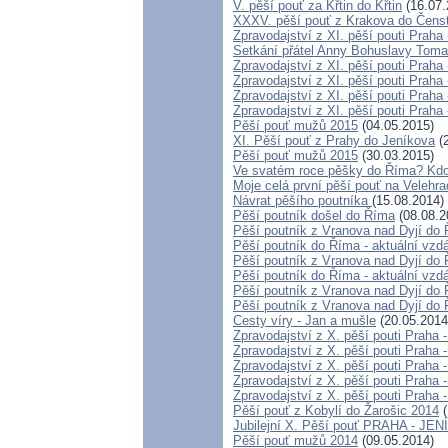
V. pěší pouť za Křtin do Křtin
(16.07.
XXXV. pěší pouť z Krakova do Čens
Zpravodajství z XI. pěší pouti Praha
Setkání přátel Anny Bohuslavy Toman
Zpravodajství z XI. pěší pouti Praha
Zpravodajství z XI. pěší pouti Praha
Zpravodajství z XI. pěší pouti Praha
Zpravodajství z XI. pěší pouti Praha
Pěší pouť mužů 2015
(04.05.2015)
XI. Pěší pouť z Prahy do Jeníkova
(2
Pěší pouť mužů 2015
(30.03.2015)
Ve svatém roce pěšky do Říma? Kdo
Moje celá první pěší pouť na Velehr
Návrat pěšího poutníka
(15.08.2014)
Pěší poutník došel do Říma
(08.08.2
Pěší poutník z Vranova nad Dyjí do 
Pěší poutník do Říma - aktuální vzdá
Pěší poutník z Vranova nad Dyjí do 
Pěší poutník do Říma - aktuální vzdá
Pěší poutník z Vranova nad Dyjí do 
Pěší poutník z Vranova nad Dyjí do 
Cesty víry - Jan a mušle
(20.05.2014
Zpravodajství z X. pěší pouti Praha 
Zpravodajství z X. pěší pouti Praha 
Zpravodajství z X. pěší pouti Praha 
Zpravodajství z X. pěší pouti Praha -
Zpravodajství z X. pěší pouti Praha 
Pěší pouť z Kobylí do Žarošic 2014
(
Jubilejní X. Pěší pouť PRAHA - JE
Pěší pouť mužů 2014
(09.05.2014)