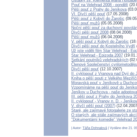
Ostatky sv. Klementa Maria Hofbaue
Pouť na Velehrad 2008 - pondělí
(20.
Pěší pouť z Prahy do Jeníkova
(03.0
VI. Dívčí pěší pouť
(17.05.2008)
Pěší pouť z Kobylí do Žarošic
(09.05
Pěší pouť mužů
(05.05.2008)
Noční pěší pouť za duchovní povolán
Dívčí pěší pouť 2008
(08.04.2008)
Pěší pouť mužů
(06.04.2008)
V. pěší pouť z Kobylí do Žarošic
(18.
Dívčí pěší pouť do Kostelního Vydří
Už jste viděli film Star Velehrad - E
Star Velehrad - Epizoda 2007
(19.01.
Setkání poutníků velehradských
(02.
Členové Společenství cyrilometoděj
Dívčí pěší pouť
(12.10.2007)
II. cyklopouť z Vranova nad Dyjí do 
Kniha o pěší pouti z Velkého Meziří
Moravská pouť v Jeníkově u Duchco
Vzpomínáme na pěší pouť do Jeníko
Jeníkov u Duchcova - naše adoptova
III. pěší pouť z Prahy do Jeníkova 2
II. cyklopouť - Vranov n. D. - Jeníko
V. dívčí pěší pouť (2007)
(12.04.2007
Staré, ale zajímavé fotogalerie ze s
O starých, ale stále zajímavých akc
"Dokumentární komedie" Velehrad 2
| Autor:
Táňa Dohnalová
| Vydáno dne 21. 09