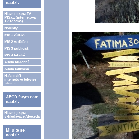
nabízí:
Hlavní strana TV-
MIS.cz (internetová
TV zdarma)
Novinky
MIS 1 zábava
MIS 2 vzdělání
MIS 3 publicist.
MIS 4 lokální
Audia hudební
Audia mluvená
Naše další
internetové televize
zdarma...
ABCD.fatym.com
nabízí:
Hlavní strana
vyhledávače Abeceda
Milujte se!
nabízí: