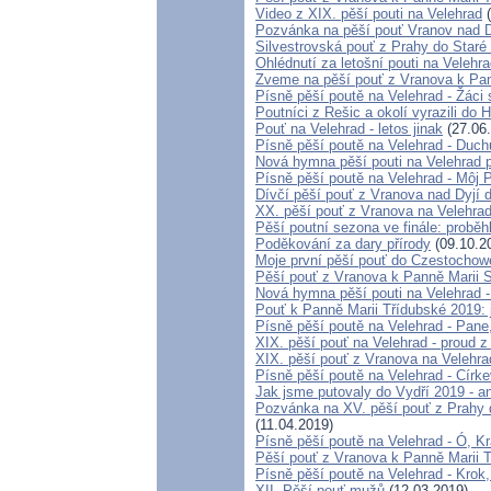
Video z XIX. pěší pouti na Velehrad
(
Pozvánka na pěší pouť Vranov nad D
Silvestrovská pouť z Prahy do Staré
Ohlédnutí za letošní pouti na Velehra
Zveme na pěší pouť z Vranova k Pan
Písně pěší poutě na Velehrad - Žáci
Poutníci z Rešic a okolí vyrazili d
Pouť na Velehrad - letos jinak
(27.06
Písně pěší poutě na Velehrad - Duch
Nová hymna pěší pouti na Velehrad p
Písně pěší poutě na Velehrad - Môj 
Dívčí pěší pouť z Vranova nad Dyjí 
XX. pěší pouť z Vranova na Velehrad
Pěší poutní sezona ve finále: probě
Poděkování za dary přírody
(09.10.2
Moje první pěší pouť do Czestochow
Pěší pouť z Vranova k Panně Marii 
Nová hymna pěší pouti na Velehrad 
Pouť k Panně Marii Třídubské 2019: je
Písně pěší poutě na Velehrad - Pan
XIX. pěší pouť na Velehrad - proud z
XIX. pěší pouť z Vranova na Velehrad
Písně pěší poutě na Velehrad - Círk
Jak jsme putovaly do Vydří 2019 - an
Pozvánka na XV. pěší pouť z Prahy 
(11.04.2019)
Písně pěší poutě na Velehrad - Ó, K
Pěší pouť z Vranova k Panně Marii 
Písně pěší poutě na Velehrad - Krok,
XII. Pěší pouť mužů
(12.03.2019)