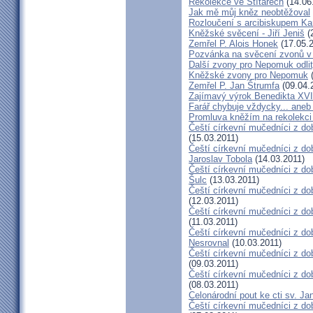
Rekolekce ve Štítarech
(14.06
Jak mě můj kněz neobtěžoval
Rozloučení s arcibiskupem 
Kněžské svěcení - Jiří Jeniš
(
Zemřel P. Alois Honek
(17.05.2
Pozvánka na svěcení zvonů v
Další zvony pro Nepomuk odlit
Kněžské zvony pro Nepomuk
(
Zemřel P. Jan Štrumfa
(09.04.
Zajímavý výrok Benedikta XVI
Farář chybuje vždycky... an
Promluva kněžím na rekolekci 
Čeští církevní mučedníci z do
(15.03.2011)
Čeští církevní mučedníci z do
Jaroslav Tobola
(14.03.2011)
Čeští církevní mučedníci z dob
Šulc
(13.03.2011)
Čeští církevní mučedníci z dob
(12.03.2011)
Čeští církevní mučedníci z do
(11.03.2011)
Čeští církevní mučedníci z do
Nesrovnal
(10.03.2011)
Čeští církevní mučedníci z dob
(09.03.2011)
Čeští církevní mučedníci z do
(08.03.2011)
Celonárodní pout ke cti sv. J
Čeští církevní mučedníci z dob