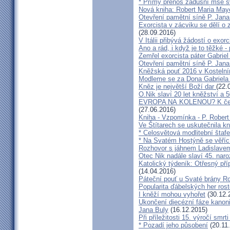
* Přímý přenos zádušní mše s
Nová kniha: Robert Maria M
Otevření pamětní síně P. Jana
Exorcista v zácviku se dělí o
(28.09.2016)
V Itálii přibývá žádostí o exor
Ano a rád, i když je to těžké 
Zemřel exorcista páter Gabrie
Otevření pamětní síně P. Jana
Kněžská pouť 2016 v Kostelní
Modleme se za Dona Gabriela
Kněz je největší Boží dar
(22.
O.Nik slaví 20 let kněžství a 5
EVROPA NA KOLENOU? K čemu 
(27.06.2016)
Kniha - Vzpomínka - P. Rober
Ve Štítarech se uskutečnila k
* Celosvětová modlitební štafe
* Na Svatém Hostýně se věříc
Rozhovor s jáhnem Ladislave
Otec Nik nadále slaví 45. naro
Katolický týdeník: Otřesný pří
(14.04.2016)
Páteční pouť u Svaté brány R
Popularita ďábelských her roste
I kněží mohou vyhořet
(30.12.
Ukončení diecézní fáze kanoni
Jana Buly
(16.12.2015)
Při příležitosti 15. výročí smrt
* Pozadí jeho působení
(20.11