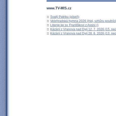
www.TV-MIS.cz
::
Svatý Patriku (píseň)
::
Velehradská hymna 2026 (Hej, vzhůru poutníci
::
Litanie ke sv. Františkovi z Assisi ()
::
Kázání z Vranova nad Dyjí 12. 7. 2026 (15. ne
::
Kázání z Vranova nad Dyjí 28. 6. 2026 (13. ne