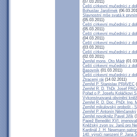
(07.03.2011)
Čeští církevní mučedníci z dob
Bohuslav Jarolímek
(06.03.201
Slavnostní mše svatá k prvním
(05.03.2011)
Čeští církevní mučedníci z do
(05.03.2011)
Čeští církevní mučedníci z do
(04.03.2011)
Čeští církevní mučedníci z dob
(03.03.2011)
Čeští církevní mučedníci z do
(02.03.2011)
Zemřel mons. Oto Mádr
(01.03
Čeští církevní mučedníci z dob
Basovník
(01.03.2011)
Čeští církevní mučedníci z d
Ztracený ráj
(14.02.2011)
Zemřel P. Stanislav PRAVEC
(
Zemřel R. D. ThDr. Josef PA
Pořad o P. Josefu Koláčkovi 
Vykonstruovaná obvinění kněž
Zemřel R. D. Doc. PhDr. Ing.
Zemřel mikulovský probošt - S
Zemřel P. Antonín Němčanský
Zemřel novokněz Pavel Jiřík
(
Papež Benedikt XVI. jmenova
Kněžský zvon sv. Janů pro N
Kardinál J. H. Newmann patro
140. výročí narození P. Jana