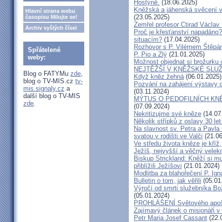
Hostýně.
(18.06.2025)
Kněžská a jáhenská svěcení 
Hlavní strana webu
(23.05.2025)
časopisu Milujte se!
Zemřel profesor Ctirad Václav 
Archiv vyšlých čísel
Proč je křesťanství napadáno?
situacím?
(17.04.2025)
Rozhovor s P. Vilémem Štěp
Spřátelené
P. Pio a Zlý
(21.01.2025)
weby:
Možnost objednat si brožurku 
NEJTĚŽŠÍ V KNĚŽSKÉ SLU
Blog o FATYMu
zde
,
Když kněz žehná
(06.01.2025)
blog o TV-MIS.cz
tv-
Pozvání na zahájení výstavy o
mis.signaly.cz
a
(03.11.2024)
další blog o TV-MIS
MÝTUS O PEDOFILNÍCH KNĚŽÍC
zde
.
(07.09.2024)
Nekritizujme své kněze
(14.07
Několik střípků z oslavy 30 le
Na slavnost sv. Petra a Pavl
svatou v rodišti ve Valči
(21.06
Ve středu života kněze je kříž
Ježíš, nejvyšší a věčný velek
Biskup Strickland: Kněží si mu
přiblížili Ježíšovi
(21.01.2024)
Modlitba za blahořečení P. I
Bulletin o tom, jak věřili
(05.01
Výročí od smrti služebníka B
(05.01.2024)
PROHLÁŠENÍ Světového apošt
Zajímavý článek o misionáři v
Petr Maria Josef Cassant
(22.