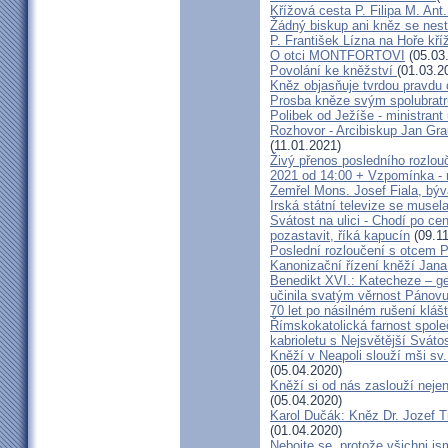
Křížová cesta P. Filipa M. Ant
Žádný biskup ani kněz se nes
P. František Lízna na Hoře kříž
O otci MONTFORTOVI
(05.03
Povolání ke kněžství
(01.03.2
Kněz objasňuje tvrdou pravdu 
Prosba kněze svým spolubrat
Polibek od Ježíše - ministrant
Rozhovor - Arcibiskup Jan Gra
(11.01.2021)
Živý přenos posledního rozlouč
2021 od 14:00 + Vzpomínka - 
Zemřel Mons. Josef Fiala, býv
Irská státní televize se muse
Svátost na ulici - Chodí po cen
pozastavit, říká kapucín
(09.11
Poslední rozloučení s otcem 
Kanonizační řízení kněží Jana
Benedikt XVI.: Katecheze – ge
učinila svatým věrnost Pánovu
70 let po násilném rušení kláš
Římskokatolická farnost spole
kabrioletu s Nejsvětější Svátos
Kněží v Neapoli slouží mši sv. 
(05.04.2020)
Kněží si od nás zaslouží nejen
(05.04.2020)
Karol Dučák: Kněz Dr. Jozef Ti
(01.04.2020)
Nebojte se, protože všichni j