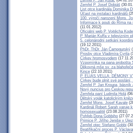
Zemřel P. Jan Kutáč
(04.02.20
Zemřel P. Josef Dobiáš
(30.01
List otce kardinála Dominika
Účast na instalaci kardinálů
(2
100. výročí narození Mons. Jo
Informace k pouti do Říma na
(11.01.2012)
Oficiální web P. Vojtěcha Kod
P. Marián Kuffa v televizním p
5. celonárodní setkání koordin
(19.12.2011)
PhDr. ThDr. Ján Čarnogurský
(
Prosby otce Vladimíra Cyrila
(
Církev hromosvodem
(17.11.2
Vzpomínka na pana probošta S
Děkovná mše sv. za blahořečen
Kince
(22.10.2011)
P. ELIAS VELLA: DÉMONY 
Církev bude plnit své poslání,
Zemřel P. Jan Kroupa, básník a
Nový nuncius pro Českou repu
Zemřela paní Ludmila Holá
(06
Dětský voják katolickým kně
Zemřel Mons. Josef Kavale
(2
Kardinál Robert Sarah varuje k
homosexualitě
(23.08.2011)
Pohřeb Dona Gobbiho
(27.07.2
Primice P. Jiřího Jeniše v Úje
Zemřel otec Stefano Gobbi
(30
Beatifikační proces P. Václav