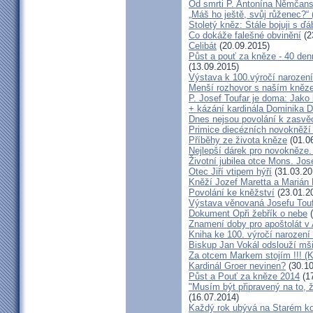
Od smrti P. Antonína Němčansk
„Máš ho ještě, svůj růženec?“ 
Stoletý kněz: Stále bojuji s ď
Co dokáže falešné obvinění
(2
Celibát
(20.09.2015)
Půst a pouť za kněze - 40 den
(13.09.2015)
Výstava k 100.výročí narození
Menší rozhovor s naším kně
P. Josef Toufar je doma: Jako
+ kázání kardinála Dominika 
Dnes nejsou povolání k zasvě
Primice diecézních novokněží
Příběhy ze života kněze
(01.0
Nejlepší dárek pro novokněze
Životní jubilea otce Mons. Jos
Otec Jiří vtipem hýří
(31.03.20
Kněží Jozef Maretta a Marián 
Povolání ke kněžství
(23.01.2
Výstava věnovaná Josefu Touf
Dokument Opři žebřík o nebe
(
Znamení doby pro apoštolát v
Kniha ke 100. výročí narození
Biskup Jan Vokál odslouží mši
Za otcem Markem stojím !!! (
Kardinál Groer nevinen?
(30.10
Půst a Pouť za kněze 2014
(17
"Musím být připravený na to, 
(16.07.2014)
Každý rok ubývá na Starém kon