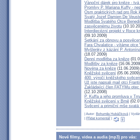
Vánoční dárek pro kněze - tvá
Promlvy P. Mariana Kuffy - ne
Osm praktických rad pro Rok 
Svatý Jozef Damien De Veust
Modlitba Svatého Otce Benedik
zasvěcenému životu
(10.10.20
Interdiecézní projekt v Roce 
(09.10.2009)
Setkání za obnovu a posvěcení
Fara Chvalatice - vítáme otce 
Myšlenky z kázání P. Antonín
(18.07.2009)
Denní modlitba za kněze
(01.0
Modlitby za kněze
(16.06.2009
Novéna za kněze
(11.06.2009)
Kněžské svěcení
(05.06.2009)
400. výročí kněžského svěcen
Už jste napsali mail otci Frant
Zakládající člen FATYMu otec 
(12.10.2008)
P. Kuffa a jeho promluva v Trna
Kněžské svěcení v Brně
(02.0
Svěcení a primiční mše svat
| Autor:
Bohumila Hubáčková
| Vydán
|
Přidat komentář
|
Nové filmy, videa a audia (mp3) pro vás: