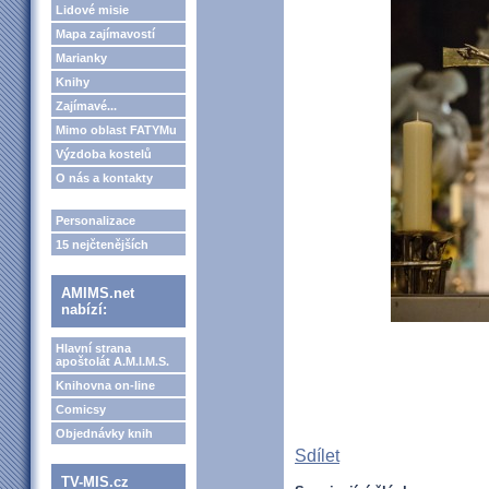
Lidové misie
Mapa zajímavostí
Marianky
Knihy
Zajímavé...
Mimo oblast FATYMu
Výzdoba kostelů
O nás a kontakty
Personalizace
15 nejčtenějších
AMIMS.net
nabízí:
Hlavní strana
apoštolát A.M.I.M.S.
Knihovna on-line
Comicsy
Objednávky knih
Sdílet
TV-MIS.cz