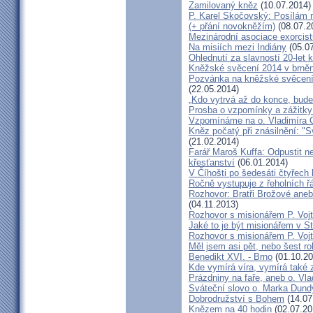
Zamilovaný kněz
(10.07.2014)
P. Karel Skočovský: Posílám
(+ přání novokněžím)
(08.07.2
Mezinárodní asociace exorcist
Na misiích mezi Indiány
(05.07
Ohlednutí za slavností 20-let 
Kněžské svěcení 2014 v brněns
Pozvánka na kněžské svěcení 
(22.05.2014)
„Kdo vytrvá až do konce, bude
Prosba o vzpomínky a zážitk
Vzpomínáme na o. Vladimíra C
Kněz počatý při znásilnění: "S
(21.02.2014)
Farář Maroš Kuffa: Odpustit ne
křesťanství
(06.01.2014)
V Číhošti po šedesáti čtyřech
Ročně vystupuje z řeholních řá
Rozhovor: Bratři Brožové aneb
(04.11.2013)
Rozhovor s misionářem P. Voj
Jaké to je být misionářem v St
Rozhovor s misionářem P. Voj
Měl jsem asi pět, nebo šest ro
Benedikt XVI. - Brno
(01.10.20
Kde vymírá víra, vymírá také 
Prázdniny na faře, aneb o. Vla
Sváteční slovo o. Marka Dun
Dobrodružství s Bohem
(14.07
Knězem na 40 hodin
(02.07.20