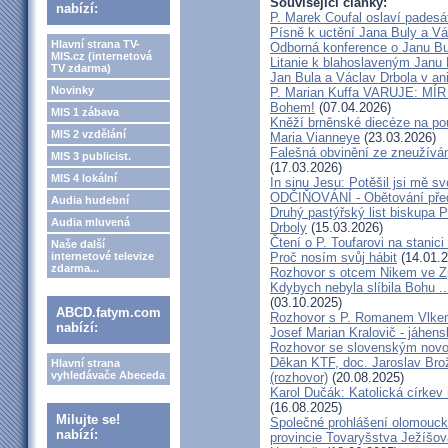
Související články:
nabízí:
P. Marek Coufal oslaví padesá
Písně k uctění Jana Buly a Vá
Hlavní strana TV-
Odborná konference o Janu Bul
MIS.cz (internetová
Litanie k blahoslaveným Janu 
TV zdarma)
Jan Bula a Václav Drbola v a
Novinky
P. Marian Kuffa VARUJE: MÍR
Bohem!
(07.04.2026)
MIS 1 zábava
Kněží brněnské diecéze na pou
MIS 2 vzdělání
Maria Vianneye
(23.03.2026)
Falešná obvinění ze zneužíván
MIS 3 publicist.
(17.03.2026)
MIS 4 lokální
In sinu Jesu: Potěšil jsi mě
ODČIŇOVÁNÍ - Obětování před
Audia hudební
Druhý pastýřský list biskupa P
Audia mluvená
Drboly
(15.03.2026)
Čtení o P. Toufarovi na stanici
Naše další
internetové televize
Proč nosím svůj hábit
(14.01.2
zdarma...
Rozhovor s otcem Nikem ve Z
Kdybych nebyla slíbila Bohu ..
(03.10.2025)
ABCD.fatym.com
Rozhovor s P. Romanem Vlk
nabízí:
Josef Marian Kralovič - jáhen
Rozhovor se slovenským nov
Děkan KTF, doc. Jaroslav Bro
Hlavní strana
vyhledávače Abeceda
(rozhovor)
(20.08.2025)
Karol Dučák: Katolická církev 
(16.08.2025)
Milujte se!
Společné prohlášení olomouck
nabízí:
provincie Tovaryšstva Ježíšo