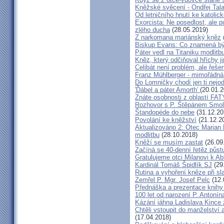
Kněžské svěcení - Ondřej Tal
Od letničního hnutí ke katolic
Exorcista: Ne posedlost, ale 
zlého ducha
(28.05.2019)
Z narkomana mariánský kněz
Biskup Evans: Co znamená b
Páter vedl na Titaniku modlitb
Kněz, který odčiňoval hříchy j
Celibát není problém, ale řeše
Franz Mühlberger - mimořádná 
Do Lomničky chodí jen ti nejod
'Ďábel a páter Amorth'
(20.01.2
Znáte osobnosti z oblastí FA
Rozhovor s P. Štěpánem Smol
Štandopéde do nebe
(31.12.20
Povolání ke kněžství
(21.12.2
Aktualizováno 2: Otec Marian 
modlitbu
(28.10.2018)
Kněží se musím zastat
(26.09
Začíná se 40-denní řetěz půst
Gratulujeme otci Milanovi k 
Kardinál Tomáš Špidlík SJ
(29
Rutina a vyhoření kněze při sla
Zemřel P. Mgr. Josef Pelc
(12.
Přednáška a prezentace knihy 
100 let od narození P. Anton
Kázání jáhna Ladislava Kince 
Chtěli vstoupit do manželství a
(17.04.2018)