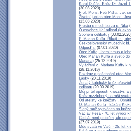
Karol Dučák: Kněz Dr. Jozef Ti
(30.03.2020)
Prof. Mons. Petr Piťha: Jak s
Životní jubilea otce Mons. Jos
(13.03.2020)
Prosba o modlitbu za o. Nika
(
O osvobozující milosti (k exho
Sbohem celibátu?
(03.02.2020
P. Marian Kuffa: Říkají mi, aby
Československý mučedník bl.
Odpusť si
(07.01.2020)
Otec Kuffa, liberalismus a jeho
Otec Marian Kuffa a světlo do
Mariana)
(25.12.2019)
Vyjádření o. Mariana Kuffy k 
(29.11.2019)
Pozdrav a požehnání otce Mont
Lásky
(20.11.2019)
Ženatý katolický kněz přesvěd
celibátu
(20.09.2019)
Můj přítel opouští kněžství, a
Kněz rozzlobený na mši svatou
Od ateisty ke kněžství. Obrátil
O. Marian Kuffa - kázání Klok
Slepý muž vysvěcen na kněz
Václav Peša - 70. let výročí
Celibát není problém, ale odp
(27.07.2019)
Mše svatá ve Valči - 25. let 
Když se z otce-vdovce stane s