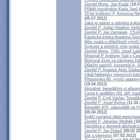
Zemřel Mons. Jan Kutáč
(18.0
Příběh novokněze Karla Janů
(
70 let kněžství P. Antonína Ně
(05.07.2012)
Jaká je radost a odměna kněz
Zemřel P. Julián Vladimír Ve
Zemřel P. Jan Zemánek, CSs
Katolická kritika Anselma Grü
Mše svatá u příležitosti výroč
Svěcení a primiční mše svatá 
Zemřel Mons. ThDr. Josef Laš
Misionář P. Anthony Saji v Čes
Riskoval život za záchranu ži
Důležití pastýři, komentář A. 
Zemřel P. Angelus Alois Glab
Vikář hebrejsky mluvících kato
Připomínka 60. výročí popravy
(19.04.2012)
Aktuálně: benediktini si připom
Cesta k andělům (62. díl): kar
Zemřel P. Cyril Václav Tomá
Zemřel P. Josef Byrtus
(11.04
Benedikt XVI. odpověděl na V
(06.04.2012)
Kněží rezignují před nepocho
Zemřel P. Jaroslav Moštěk
(19
Návštěva v domově důchodců 
Zemřel P. Jan Dobeš
(09.02.20
Dar a tajemství
(07.02.2012)