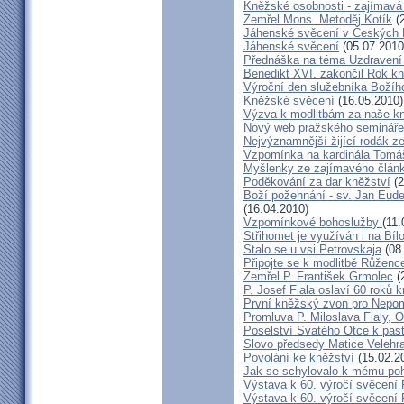
Kněžské osobnosti - zajímavá
Zemřel Mons. Metoděj Kotík
(2
Jáhenské svěcení v Českých 
Jáhenské svěcení
(05.07.2010
Přednáška na téma Uzdravení ž
Benedikt XVI. zakončil Rok k
Výroční den služebníka Božíh
Kněžské svěcení
(16.05.2010)
Výzva k modlitbám za naše k
Nový web pražského semináře
Nejvýznamnější žijící rodák 
Vzpomínka na kardinála Tomáš
Myšlenky ze zajímavého článk
Poděkování za dar kněžství
(2
Boží požehnání - sv. Jan Eud
(16.04.2010)
Vzpomínkové bohoslužby
(11.
Střihomet je využíván i na Bíl
Stalo se u vsi Petrovskaja
(08
Připojte se k modlitbě Růženc
Zemřel P. František Grmolec
(
P. Josef Fiala oslaví 60 roků 
První kněžský zvon pro Nepo
Promluva P. Miloslava Fialy, 
Poselství Svatého Otce k past
Slovo předsedy Matice Velehr
Povolání ke kněžství
(15.02.2
Jak se schylovalo k mému po
Výstava k 60. výročí svěcení 
Výstava k 60. výročí svěcení 