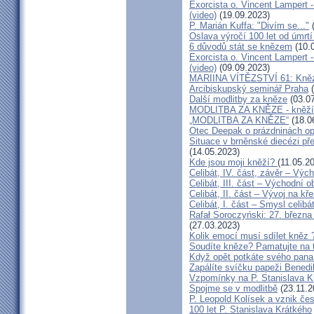
Exorcista o. Vincent Lampert -
(video)
(19.09.2023)
P. Marián Kuffa: "Divím se..."
(
Oslava výročí 100 let od úmrtí
6 důvodů stát se knězem
(10.
Exorcista o. Vincent Lampert -
(video)
(09.09.2023)
MARIINA VÍTĚZSTVÍ 61: Kněz v
Arcibiskupský seminář Praha
(
Další modlitby za kněze
(03.07
MODLITBA ZA KNĚZE - kněží v
„MODLITBA ZA KNĚZE“
(18.0
Otec Deepak o prázdninách o
Situace v brněnské diecézi p
(14.05.2023)
Kde jsou moji kněží?
(11.05.2
Celibát, IV. část, závěr – Výc
Celibát, III. část – Východní o
Celibát, II. část – Vývoj na 
Celibát, I. část – Smysl celibá
Rafał Soroczyński: 27. březn
(27.03.2023)
Kolik emocí musí sdílet kněz 
Soudíte kněze? Pamatujte na 
Když opět potkáte svého pana 
Zapálíte svíčku papeži Benedi
Vzpomínky na P. Stanislava K
Spojme se v modlitbě
(23.11.2
P. Leopold Kolísek a vznik če
100 let P. Stanislava Krátkého