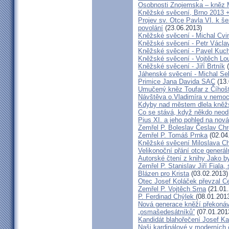
Osobnosti Znojemska – kněz
Kněžské svěcení, Brno 2013 +
Projev sv. Otce Pavla VI. k 
povolání
(23.06.2013)
Kněžské svěcení - Michal Cvi
Kněžské svěcení - Petr Václa
Kněžské svěcení - Pavel Kuc
Kněžské svěcení - Vojtěch Lo
Kněžské svěcení - Jiří Brtník
(
Jáhenské svěcení - Michal Se
Primice Jana Davida SAC
(13.
Umučený kněz Toufar z Číhošt
Návštěva o.Vladimíra v nemoc
Kdyby nad městem dlela kněžs
Co se stává, když někdo neod
Pius XI. a jeho pohled na nov
Zemřel P. Boleslav Česlav C
Zemřel P. Tomáš Prnka
(02.04
Kněžské svěcení Miloslava Ch
Velikonoční přání otce generál
Autorské čtení z knihy Jako 
Zemřel P. Stanislav Jiří Fiala,
Blázen pro Krista
(03.02.2013)
Otec Josef Koláček převzal C
Zemřel P. Vojtěch Srna
(21.01.
P. Ferdinad Chýlek
(08.01.201
Nová generace kněží překonáv
„osmašedesátníků”
(07.01.201
Kandidát blahořečení Josef K
Naši kardinálové v moderních