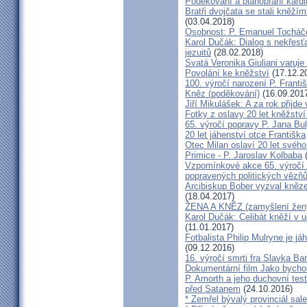
Poděkování a blahopřání kard
Bratři dvojčata se stali kněžím
(03.04.2018)
Osobnost: P. Emanuel Tocháč
Karol Dučák: Dialog s nekřesť
jezuitů
(28.02.2018)
Svatá Veronika Giuliani varuj
Povolání ke kněžství
(17.12.2
100. výročí narození P. Frant
Kněz (poděkování)
(16.09.201
Jiří Mikulášek: A za rok přijde
Fotky z oslavy 20 let kněžství
65. výročí popravy P. Jana Bu
20 let jáhenství otce Františka
Otec Milan oslaví 20 let svého
Primice - P. Jaroslav Kolbaba
(
Vzpomínkové akce 65. výročí 
popravených politických vězň
Arcibiskup Bober vyzval kněze
(18.04.2017)
ŽENA A KNĚZ (zamyšlení žen
Karol Dučák: Celibát kněží v 
(11.01.2017)
Fotbalista Philip Mulryne je 
(09.12.2016)
16. výročí smrti fra Slavka Ba
Dokumentární film Jako bycho
P. Amorth a jeho duchovní test
před Satanem
(24.10.2016)
* Zemřel bývalý provinciál sa