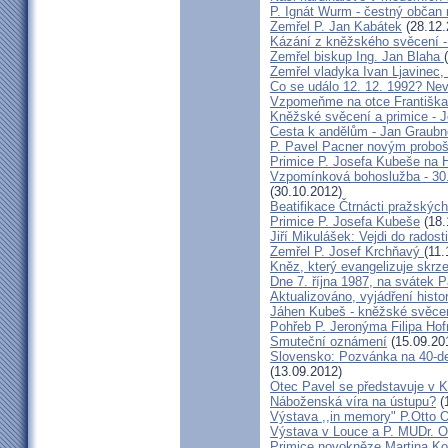
P. Ignát Wurm - čestný občan
Zemřel P. Jan Kabátek
(28.12.
Kázání z kněžského svěcení -
Zemřel biskup Ing. Jan Blaha
Zemřel vladyka Ivan Ljavinec,
Co se událo 12. 12. 1992? 
Vzpomeňme na otce Františka!
Kněžské svěcení a primice - 
Cesta k andělům - Jan Graubn
P. Pavel Pacner novým probo
Primice P. Josefa Kubeše na 
Vzpomínková bohoslužba - 30.
(30.10.2012)
Beatifikace Čtrnácti pražskýc
Primice P. Josefa Kubeše
(18.
Jiří Mikulášek: Vejdi do radost
Zemřel P. Josef Krchňavý
(11.
Kněz, který evangelizuje skr
Dne 7. října 1987, na svátek 
Aktualizováno, vyjádření histo
Jáhen Kubeš - kněžské svěce
Pohřeb P. Jeronýma Filipa Ho
Smuteční oznámení
(15.09.20
Slovensko: Pozvánka na 40-de
(13.09.2012)
Otec Pavel se představuje v K
Náboženská víra na ústupu?
(
Výstava ,,in memory" P.Otto 
Výstava v Louce a P. MUDr. O
Primice novokněze Martina K