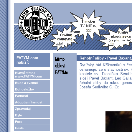
FATYM.com
Řeholní sliby - Pavel Baxant
nabízí:
Rytířský řád Křížovníků s če
oznamuje, že o slavnosti sv. 
Hlavní strana
kostele sv. Františka Seraf
www.FATYM.com
složí Pavel Baxant, Leo Gall
řeholní sliby do rukou gener
Bude a zveme!
Josefa Šedivého O. Cr.
Bohoslužby
Farnosti
Adoptivní farnost
Zpravodaj
Bylo
Foto
Hesla