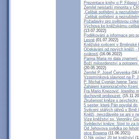
Prezentace knihy o P. Filipovi
Zemřel nejstarší minorita v ČR
„Celibát potřebný a nezrušiteln
„Celibát potřebný a nezrušiteln
Požadavky pro světovou círke
Výchova ke kněžskému celibát
(13.07.2022)
Poděkování a informace pro po
Lesné
(01.07.2022)
Kněžské svěcení v Brněnské k
Očekávání od nových kněží -
svátostí
(16.06.2022)
Panna Maria mi dala znamení 
Boží milosrdenství a potopení 
(20.05.2022)
Zemřel P. Josef Červenka
(16.
Vzpomínková slavnost na P. 
P. Michal Cyprián Iwene Tansi
Zahájení kanonizačního řízení 
Fra Mario Knezović, kterého 
duchovně probouzet:
(15.11.20
Zkušenost kněze s psychicky
5 sester, které Pán povolal do
Svěcení stálých jáhnů v Brně
Kněží, nevzdávejte se ani v ne
Vize kněžství sv. Veroniky Giu
Svědectví kněze: Stojí to za t
Od Jehovova svědka po řeholní
otce Bowena
(11.06.2021)
O.Nik oslaví 20 let kněžství
(1