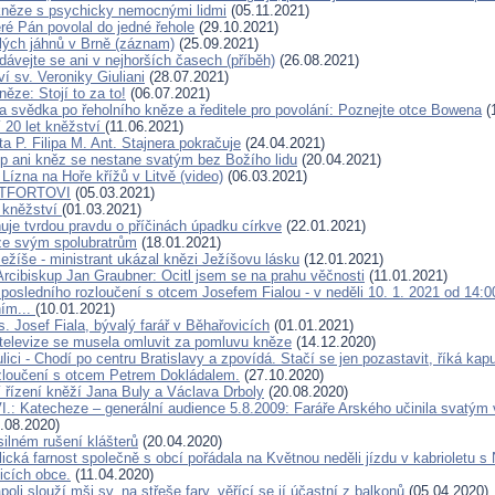
něze s psychicky nemocnými lidmi
(05.11.2021)
eré Pán povolal do jedné řehole
(29.10.2021)
lých jáhnů v Brně (záznam)
(25.09.2021)
dávejte se ani v nejhorších časech (příběh)
(26.08.2021)
í sv. Veroniky Giuliani
(28.07.2021)
ěze: Stojí to za to!
(06.07.2021)
 svědka po řeholního kněze a ředitele pro povolání: Poznejte otce Bowena
(
í 20 let kněžství
(11.06.2021)
a P. Filipa M. Ant. Stajnera pokračuje
(24.04.2021)
p ani kněz se nestane svatým bez Božího lidu
(20.04.2021)
 Lízna na Hoře křížů v Litvě (video)
(06.03.2021)
NTFORTOVI
(05.03.2021)
 kněžství
(01.03.2021)
uje tvrdou pravdu o příčinách úpadku církve
(22.01.2021)
ze svým spolubratrům
(18.01.2021)
ežíše - ministrant ukázal knězi Ježíšovu lásku
(12.01.2021)
Arcibiskup Jan Graubner: Ocitl jsem se na prahu věčnosti
(11.01.2021)
 posledního rozloučení s otcem Josefem Fialou - v neděli 10. 1. 2021 od 14:
ním...
(10.01.2021)
. Josef Fiala, bývalý farář v Běhařovicích
(01.01.2021)
í televize se musela omluvit za pomluvu kněze
(14.12.2020)
lici - Chodí po centru Bratislavy a zpovídá. Stačí se jen pozastavit, říká kap
zloučení s otcem Petrem Dokládalem.
(27.10.2020)
 řízení kněží Jana Buly a Václava Drboly
(20.08.2020)
I.: Katecheze – generální audience 5.8.2009: Faráře Arského učinila svatým
.08.2020)
silném rušení klášterů
(20.04.2020)
cká farnost společně s obcí pořádala na Květnou neděli jízdu v kabrioletu s 
licích obce.
(11.04.2020)
oli slouží mši sv. na střeše fary, věřící se jí účastní z balkonů
(05.04.2020)