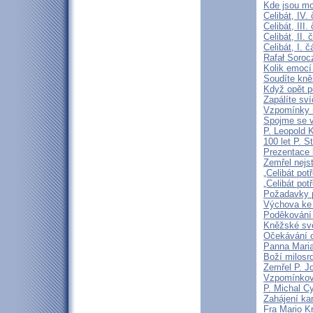
Kde jsou mo
Celibát, IV.
Celibát, III
Celibát, II
Celibát, I. 
Rafał Soroc
Kolik emocí
Soudíte kně
Když opět p
Zapálíte sv
Vzpomínky n
Spojme se v
P. Leopold 
100 let P. S
Prezentace k
Zemřel nejst
„Celibát pot
„Celibát pot
Požadavky p
Výchova ke 
Poděkování 
Kněžské svě
Očekávání o
Panna Maria
Boží milosrd
Zemřel P. J
Vzpomínková
P. Michal C
Zahájení ka
Fra Mario K