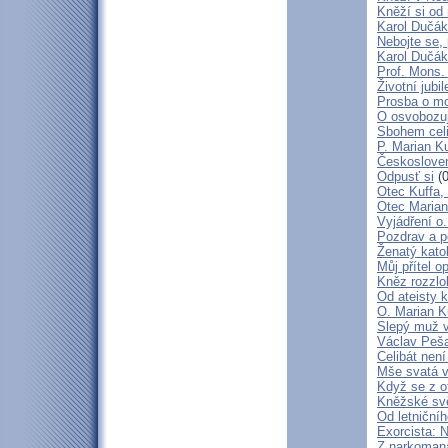
Kněží si od 
Karol Dučák:
Nebojte se,
Karol Dučák:
Prof. Mons.
Životní jubi
Prosba o mo
O osvobozují
Sbohem cel
P. Marian Ku
Českosloven
Odpusť si
(0
Otec Kuffa, 
Otec Marian
Vyjádření o
Pozdrav a p
Ženatý katol
Můj přítel o
Kněz rozzlo
Od ateisty k
O. Marian K
Slepý muž 
Václav Peša
Celibát nen
Mše svatá v
Když se z o
Kněžské svě
Od letniční
Exorcista: 
Z narkoman