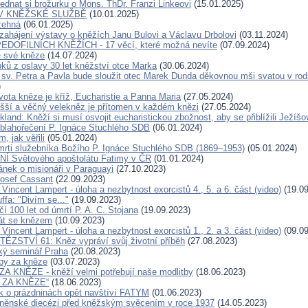
ednat si brožurku o Mons. ThDr. Franzi Linkeovi
(15.01.2025)
V KNĚŽSKÉ SLUŽBĚ
(10.01.2025)
žehná
(06.01.2025)
zahájení výstavy o kněžích Janu Bulovi a Václavu Drbolovi
(03.11.2024)
DOFILNÍCH KNĚŽÍCH - 17 věcí, které možná nevíte
(07.09.2024)
e své kněze
(14.07.2024)
pků z oslavy 30 let kněžství otce Marka
(30.06.2024)
 sv. Petra a Pavla bude sloužit otec Marek Dunda děkovnou mši svatou v rodi
)
vota kněze je kříž, Eucharistie a Panna Maria
(27.05.2024)
yšší a věčný velekněz je přítomen v každém knězi
(27.05.2024)
kland: Kněží si musí osvojit eucharistickou zbožnost, aby se přiblížili Ježíšo
 blahořečení P. Ignáce Stuchlého SDB
(06.01.2024)
m, jak věřili
(05.01.2024)
mrti služebníka Božího P. Ignáce Stuchlého SDB (1869–1953)
(05.01.2024)
 Světového apoštolátu Fatimy v ČR
(01.01.2024)
ánek o misionáři v Paraguayi
(27.10.2023)
Josef Cassant
(22.09.2023)
 Vincent Lampert - úloha a nezbytnost exorcistů 4., 5. a 6. část (video)
(19.09
ffa: "Divím se..."
(19.09.2023)
í 100 let od úmrtí P. A. C. Stojana
(19.09.2023)
át se knězem
(10.09.2023)
 Vincent Lampert - úloha a nezbytnost exorcistů 1., 2. a 3. část (video)
(09.09
ĚZSTVÍ 61: Kněz vypráví svůj životní příběh
(27.08.2023)
ký seminář Praha
(20.08.2023)
tby za kněze
(03.07.2023)
 KNĚZE - kněží velmi potřebují naše modlitby
(18.06.2023)
 ZA KNĚZE“
(18.06.2023)
 o prázdninách opět navštíví FATYM
(01.06.2023)
rněnské diecézi před kněžským svěcením v roce 1937
(14.05.2023)