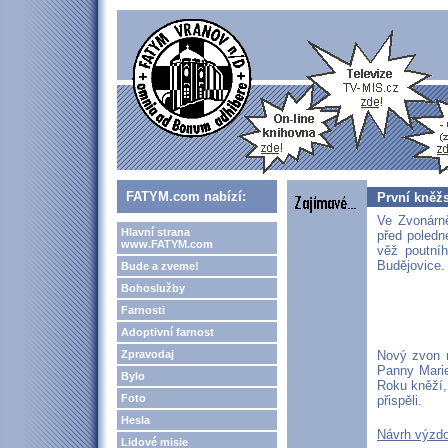
FATYM.com nabízí:
První kněž
Ve Zvonárn
Hlavní strana
před poledn
www.FATYM.com
věž poutní
Budějovice.
Bude a zveme!
Bohoslužby
Farnosti
Adoptivní farnost
Zpravodaj
Nový zvon 
Panny Marie
Bylo
Roku kněží,
Foto
přispěli.
Hesla
Návrh výzdo
Lidové misie