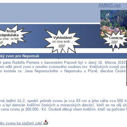
AMIMS.net
ský zvon pro Nepomuk
ě pana Rudolfa Pernera v bavorském Pasově byl v úterý 16. března 2010
em odlit první zvon z nového zvonového souboru tzv. Kněžských zvonů pro
ho kostela sv. Jana Nepomuckého v Nepomuku u Plzně, diecéze České
má ladění b1-2, spodní průměr zvonu je cca 93 cm a jeho váha cca 500 
 a byl darován kněžími českých a moravských diecézí, kteří se na něj slož
 cena zvonu je 300.000.- Kč. Osobně děkuji všem kněžím, kteří na pořízení
by zvonu ke stažení zde!