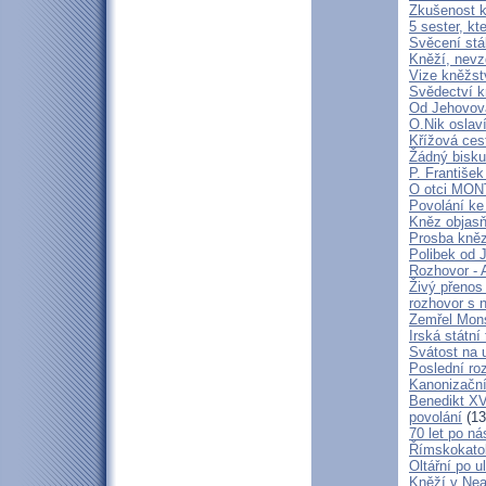
Zkušenost k
5 sester, kt
Svěcení stá
Kněží, nevz
Vize kněžstv
Svědectví kn
Od Jehovova
O.Nik oslav
Křížová cest
Žádný bisku
P. František
O otci MO
Povolání ke
Kněz objasň
Prosba kně
Polibek od J
Rozhovor - 
Živý přenos
rozhovor s 
Zemřel Mons
Irská státn
Svátost na u
Poslední ro
Kanonizační
Benedikt XV
povolání
(13
70 let po ná
Římskokatoli
Oltářní po u
Kněží v Neap