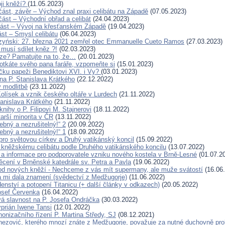
ji kněží?
(11.05.2023)
 část, závěr – Východ znal praxi celibátu na Západě
(07.05.2023)
. část – Východní obřad a celibát
(24.04.2023)
. část – Vývoj na křesťanském Západě
(19.04.2023)
část – Smysl celibátu
(06.04.2023)
zyński: 27. března 2021 zemřel otec Emmanuelle Cueto Ramos
(27.03.2023)
 musí sdílet kněz ?!
(02.03.2023)
ze? Pamatujte na to, že…
(20.01.2023)
otkáte svého pana faráře, vzpomeňte si
(15.01.2023)
íčku papeži Benediktovi XVI. i Vy?
(03.01.2023)
a P. Stanislava Krátkého
(22.12.2022)
 modlitbě
(23.11.2022)
Kolísek a vznik českého oltáře v Lurdech
(21.11.2022)
tanislava Krátkého
(21.11.2022)
nihy o P. Filipovi M. Stajnerovi
(18.11.2022)
arší minorita v ČR
(13.11.2022)
řebný a nezrušitelný!“ 2
(20.09.2022)
řebný a nezrušitelný!“ 1
(18.09.2022)
ro světovou církev a Druhý vatikánský koncil
(15.09.2022)
kněžskému celibátu podle Druhého vatikánského koncilu
(13.07.2022)
a informace pro podporovatele vzniku nového kostela v Brně-Lesné
(01.07.2
cení v Brněnské katedrále sv. Petra a Pavla
(19.06.2022)
d nových kněží - Nechceme z vás mít supermany, ale muže svátostí
(16.06
 mi dala znamení (svědectví z Medžugorje)
(11.06.2022)
enství a potopení Titanicu (+ další články v odkazech)
(20.05.2022)
osef Červenka
(16.04.2022)
 slavnost na P. Josefa Ondráčka
(30.03.2022)
yprián Iwene Tansi
(12.01.2022)
nonizačního řízení P. Martina Středy, SJ
(08.12.2021)
nezović, kterého mnozí znáte z Medžugorje, považuje za nutné duchovně pro