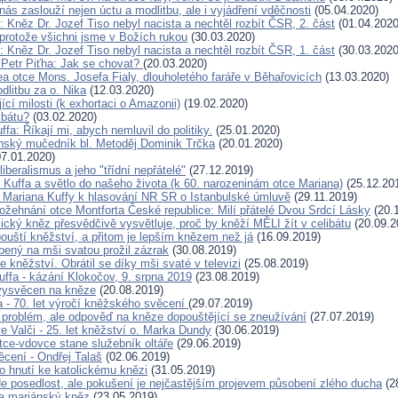
nás zaslouží nejen úctu a modlitbu, ale i vyjádření vděčnosti
(05.04.2020)
 Kněz Dr. Jozef Tiso nebyl nacista a nechtěl rozbít ČSR, 2. část
(01.04.2020
 protože všichni jsme v Božích rukou
(30.03.2020)
 Kněz Dr. Jozef Tiso nebyl nacista a nechtěl rozbít ČSR, 1. část
(30.03.2020
 Petr Piťha: Jak se chovat?
(20.03.2020)
lea otce Mons. Josefa Fialy, dlouholetého faráře v Běhařovicích
(13.03.2020)
dlitbu za o. Nika
(12.03.2020)
cí milosti (k exhortaci o Amazonii)
(19.02.2020)
ibátu?
(03.02.2020)
ffa: Říkají mi, abych nemluvil do politiky.
(25.01.2020)
ský mučedník bl. Metoděj Dominik Trčka
(20.01.2020)
7.01.2020)
liberalismus a jeho "třídní nepřátelé"
(27.12.2019)
 Kuffa a světlo do našeho života (k 60. narozeninám otce Mariana)
(25.12.20
. Mariana Kuffy k hlasování NR SR o Istanbulské úmluvě
(29.11.2019)
ožehnání otce Montforta České republice: Milí přátelé Dvou Srdcí Lásky
(20.
ický kněz přesvědčivě vysvětluje, proč by kněží MĚLI žít v celibátu
(20.09.2
pouští kněžství, a přitom je lepším knězem než já
(16.09.2019)
bený na mši svatou prožil zázrak
(30.08.2019)
e kněžství. Obrátil se díky mši svaté v televizi
(25.08.2019)
uffa - kázání Klokočov, 9. srpna 2019
(23.08.2019)
vysvěcen na kněze
(20.08.2019)
 - 70. let výročí kněžského svěcení
(29.07.2019)
í problém, ale odpověď na kněze dopouštějící se zneužívání
(27.07.2019)
e Valči - 25. let kněžství o. Marka Dundy
(30.06.2019)
tce-vdovce stane služebník oltáře
(29.06.2019)
cení - Ondřej Talaš
(02.06.2019)
ho hnutí ke katolickému knězi
(31.05.2019)
Ne posedlost, ale pokušení je nejčastějším projevem působení zlého ducha
(2
a mariánský kněz
(23.05.2019)