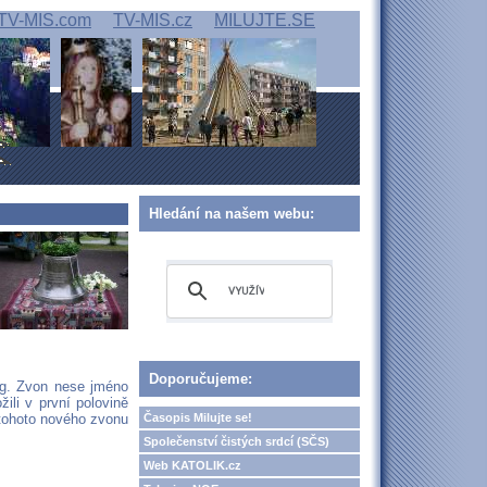
TV-MIS.com
TV-MIS.cz
MILUJTE.SE
Hledání na našem webu:
Doporučujeme:
kg. Zvon nese jméno
ili v první polovině
Časopis Milujte se!
 tohoto nového zvonu
Společenství čistých srdcí (SČS)
Web KATOLIK.cz