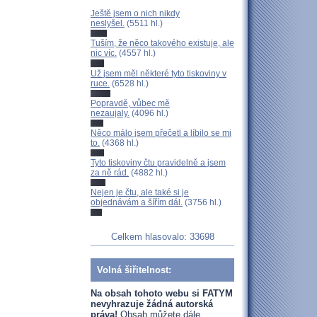
Ještě jsem o nich nikdy
neslyšel.
(5511 hl.)
Tuším, že něco takového existuje, ale
nic víc.
(4557 hl.)
Už jsem měl některé tyto tiskoviny v
ruce.
(6528 hl.)
Popravdě, vůbec mě
nezaujaly.
(4096 hl.)
Něco málo jsem přečetl a líbilo se mi
to.
(4368 hl.)
Tyto tiskoviny čtu pravidelně a jsem
za ně rád.
(4882 hl.)
Nejen je čtu, ale také si je
objednávám a šířím dál.
(3756 hl.)
Celkem hlasovalo: 33698
Volná šiřitelnost:
Na obsah tohoto webu si FATYM
nevyhrazuje žádná autorská
práva!
Obsah můžete dále