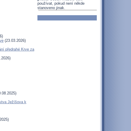
používat, pokud není někde
stanoveno jinak.
6)
ye
(23.03.2026)
ní předrahé Krve za
.2026)
.08.2025)
stva Ježíšova k
2025)