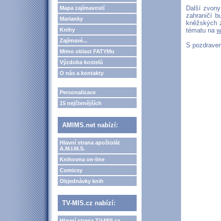
Další zvony
Mapa zajímavostí
zahraničí b
Marianky
kněžských z
Knihy
tématu na
w
Zajímavé...
S pozdravem
Mimo oblast FATYMu
Výzdoba kostelů
O nás a kontakty
Personalizace
15 nejčtenějších
AMIMS.net nabízí:
Hlavní strana apoštolát
A.M.I.M.S.
Knihovna on-line
Comicsy
Objednávky knih
TV-MIS.cz nabízí:
Hlavní strana TV-MIS.cz