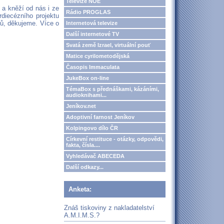
Televize NOE
 a kněží od nás i ze
Rádio PROGLAS
rdiecézního projektu
ů, děkujeme. Více o
Internetová televize
Další internetové TV
Svatá země Izrael, virtuální pouť
Matice cyrilometodějská
Časopis Immaculata
JukeBox on-line
TémaBox s přednáškami, kázáními,
audioknihami...
Jeníkov.net
Adoptivní farnost Jeníkov
Kolpingovo dílo ČR
Církevní restituce - otázky, odpovědi,
fakta, čísla....
Vyhledávač ABECEDA
Další odkazy...
Anketa:
Znáš tiskoviny z nakladatelství
A.M.I.M.S.?