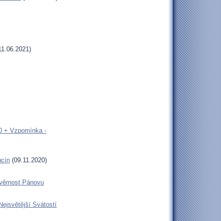
11.06.2021)
00 + Vzpomínka -
ucín
(09.11.2020)
 věrnost Pánovu
Nejsvětější Svátostí