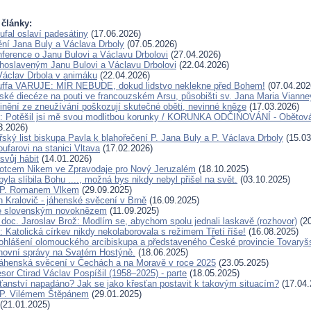
 články:
ufal oslaví padesátiny
(17.06.2026)
ění Jana Buly a Václava Drboly
(07.05.2026)
ference o Janu Bulovi a Václavu Drbolovi
(27.04.2026)
lahoslaveným Janu Bulovi a Václavu Drbolovi
(22.04.2026)
Václav Drbola v animáku
(22.04.2026)
Kuffa VARUJE: MÍR NEBUDE, dokud lidstvo neklekne před Bohem!
(07.04.202
ské diecéze na pouti ve francouzském Arsu, působišti sv. Jana Maria Vianne
inění ze zneužívání poškozují skutečné oběti, nevinné kněze
(17.03.2026)
u: Potěšil jsi mě svou modlitbou korunky / KORUNKA ODČIŇOVÁNÍ - Obětová
3.2026)
ský list biskupa Pavla k blahořečení P. Jana Buly a P. Václava Drboly
(15.03
oufarovi na stanici Vltava
(17.02.2026)
svůj hábit
(14.01.2026)
otcem Nikem ve Zpravodaje pro Nový Jeruzalém
(18.10.2025)
la slíbila Bohu ...., možná bys nikdy nebyl přišel na svět.
(03.10.2025)
 P. Romanem Vlkem
(29.09.2025)
n Kralovič - jáhenské svěcení v Brně
(16.09.2025)
e slovenským novoknězem
(11.09.2025)
doc. Jaroslav Brož: Modlím se, abychom spolu jednali laskavě (rozhovor)
(20
 Katolická církev nikdy nekolaborovala s režimem Třetí říše!
(16.08.2025)
ohlášení olomouckého arcibiskupa a představeného České provincie Tovaryš
hovní správy na Svatém Hostýně.
(18.06.2025)
áhenská svěcení v Čechách a na Moravě v roce 2025
(23.05.2025)
sor Ctirad Václav Pospíšil (1958–2025) - parte
(18.05.2025)
sťanství napadáno? Jak se jako křesťan postavit k takovým situacím?
(17.04.
 P. Vilémem Štěpánem
(29.01.2025)
(21.01.2025)