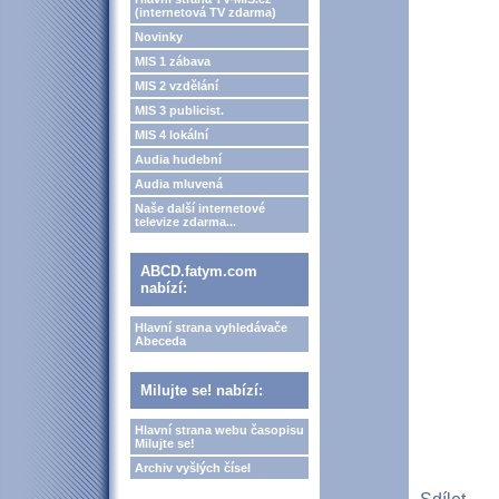
(internetová TV zdarma)
Novinky
MIS 1 zábava
MIS 2 vzdělání
MIS 3 publicist.
MIS 4 lokální
Audia hudební
Audia mluvená
Naše další internetové
televize zdarma...
ABCD.fatym.com
nabízí:
Hlavní strana vyhledávače
Abeceda
Milujte se! nabízí:
Hlavní strana webu časopisu
Milujte se!
Archiv vyšlých čísel