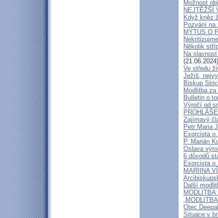
Možnost obj
NEJTĚŽŠÍ 
Když kněz 
Pozvání na 
MÝTUS O PE
Nekritizujm
Několik stří
Na slavnost
(21.06.2024
Ve středu ži
Ježíš, nejv
Biskup Stric
Modlitba za
Bulletin o to
Výročí od s
PROHLÁŠENÍ
Zajímavý čl
Petr Maria 
Exorcista o.
P. Marián Ku
Oslava výroč
6 důvodů st
Exorcista o.
MARIINA VÍT
Arcibiskups
Další modli
MODLITBA ZA
„MODLITBA
Otec Deepak
Situace v b