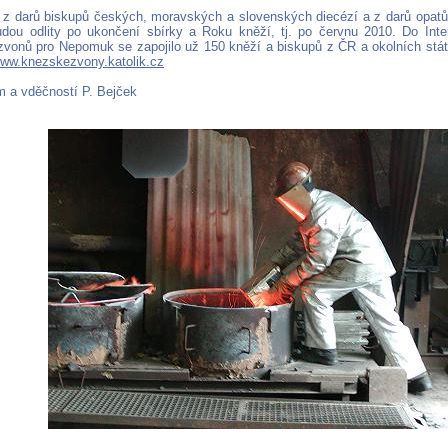
 z darů biskupů českých, moravských a slovenských diecézí a z darů opatů
udou odlity po ukončení sbírky a Roku kněží, tj. po červnu 2010. Do Inte
vonů pro Nepomuk se zapojilo už 150 kněží a biskupů z ČR a okolních stát
ww.knezskezvony.katolik.cz
 a vděčností P. Bejček