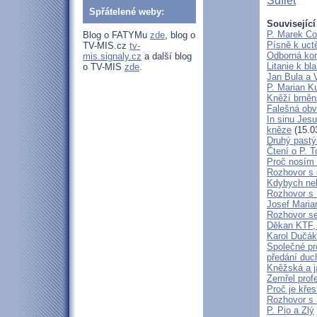
Sdílet
Spřátelené weby:
Související
P. Marek Co
Blog o FATYMu
zde
, blog o
Písně k uct
TV-MIS.cz
tv-
Odborná kon
mis.signaly.cz
a další blog
Litanie k b
o TV-MIS
zde
.
Jan Bula a 
P. Marian 
Kněží brněn
Falešná obv
In sinu Jes
kněze
(15.0
Druhý pastýř
Čtení o P. T
Proč nosím 
Rozhovor s 
Kdybych neby
Rozhovor s
Josef Maria
Rozhovor s
Děkan KTF, 
Karol Dučák:
Společné pr
předání duc
Kněžská a j
Zemřel profe
Proč je kře
Rozhovor s
P. Pio a Zlý