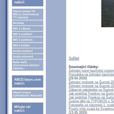
nabízí:
Hlavní strana TV-
MIS.cz (internetová
TV zdarma)
Novinky
MIS 1 zábava
MIS 2 vzdělání
MIS 3 publicist.
MIS 4 lokální
Audia hudební
Audia mluvená
Sdílet
Naše další
internetové televize
Související články:
zdarma...
Žehnání nové hasičské cister
Pozvánka na žehnání hasičské
(29.04.2026)
ABCD.fatym.com
Žehnání motorek na Šumné 2
nabízí:
Žehnání motorek na Šumné 2
Zábavné odpoledne na Šumné
Hlavní strana
Jak probíhal Typokos na Šumné
vyhledávače Abeceda
Jak probíhal Typokos na Šumné
Zveme děti na TYPOKOS v 
Fotografie ze slavnosti 1. sv
Milujte se!
Poutní mše svatá ke Svatému
nabízí:
(13.05.2025)