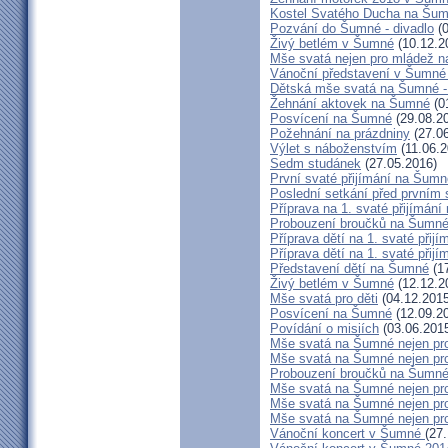
Kostel Svatého Ducha na Šu
Pozvání do Šumné - divadlo
(0
Živý betlém v Šumné
(10.12.2
Mše svatá nejen pro mládež 
Vánoční představení v Šumné
Dětská mše svatá na Šumné - 
Žehnání aktovek na Šumné
(0
Posvícení na Šumné
(29.08.2
Požehnání na prázdniny
(27.06
Výlet s náboženstvím
(11.06.2
Sedm studánek
(27.05.2016)
První svaté přijímání na Šumn
Poslední setkání před prvním
Příprava na 1. svaté přijímání
Probouzení broučků na Šumn
Příprava dětí na 1. svaté přijí
Příprava dětí na 1. svaté přijí
Představení dětí na Šumné
(17
Živý betlém v Šumné
(12.12.2
Mše svatá pro děti
(04.12.2015
Posvícení na Šumné
(12.09.2
Povídání o misiích
(03.06.201
Mše svatá na Šumné nejen pr
Mše svatá na Šumné nejen pr
Probouzení broučků na Šumn
Mše svatá na Šumné nejen pr
Mše svatá na Šumné nejen pr
Mše svatá na Šumné nejen pr
Vánoční koncert v Šumné
(27