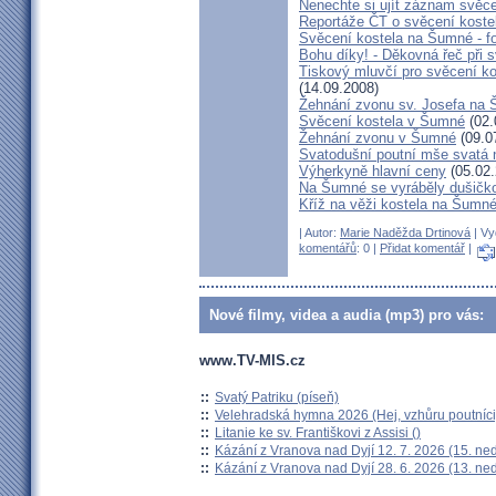
Nenechte si ujít záznam svěc
Reportáže ČT o svěcení kost
Svěcení kostela na Šumné - f
Bohu díky! - Děkovná řeč při 
Tiskový mluvčí pro svěcení k
(14.09.2008)
Žehnání zvonu sv. Josefa na
Svěcení kostela v Šumné
(02.
Žehnání zvonu v Šumné
(09.0
Svatodušní poutní mše svatá
Výherkyně hlavní ceny
(05.02.
Na Šumné se vyráběly dušičk
Kříž na věži kostela na Šumn
| Autor:
Marie Naděžda Drtinová
| Vy
komentářů
: 0 |
Přidat komentář
|
Nové filmy, videa a audia (mp3) pro vás:
www.TV-MIS.cz
::
Svatý Patriku (píseň)
::
Velehradská hymna 2026 (Hej, vzhůru poutníci
::
Litanie ke sv. Františkovi z Assisi ()
::
Kázání z Vranova nad Dyjí 12. 7. 2026 (15. ne
::
Kázání z Vranova nad Dyjí 28. 6. 2026 (13. ne