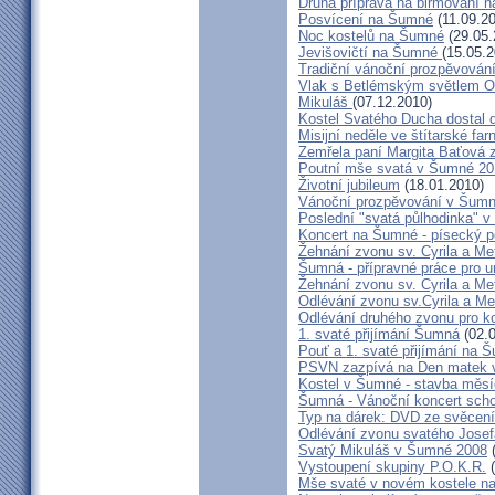
Druhá příprava na biřmování 
Posvícení na Šumné
(11.09.20
Noc kostelů na Šumné
(29.05.
Jevišovičtí na Šumné
(15.05.2
Tradiční vánoční prozpěvová
Vlak s Betlémským světlem O
Mikuláš
(07.12.2010)
Kostel Svatého Ducha dostal d
Misijní neděle ve štítarské farn
Zemřela paní Margita Baťová
Poutní mše svatá v Šumné 20
Životní jubileum
(18.01.2010)
Vánoční prozpěvování v Šum
Poslední "svatá půlhodinka" 
Koncert na Šumné - písecký p
Žehnání zvonu sv. Cyrila a M
Šumná - přípravné práce pro u
Žehnání zvonu sv. Cyrila a Me
Odlévání zvonu sv.Cyrila a Me
Odlévání druhého zvonu pro k
1. svaté přijímání Šumná
(02.0
Pouť a 1. svaté přijímání na 
PSVN zazpívá na Den matek
Kostel v Šumné - stavba měs
Šumná - Vánoční koncert scho
Typ na dárek: DVD ze svěcen
Odlévání zvonu svatého Jose
Svatý Mikuláš v Šumné 2008
(
Vystoupení skupiny P.O.K.R.
(
Mše svaté v novém kostele n