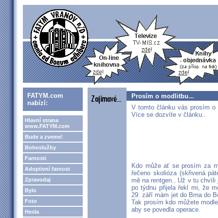
FATYM.com
Prosím o modlitbu...
nabízí:
V tomto článku vás prosím o 
Více se dozvíte v článku..
Hlavní strana
www.FATYM.com
Bude a zveme!
Bohoslužby
Farnosti
Kdo může ať se prosím za m
Adoptivní farnost
řečeno skolióza (skřivená pát
Zpravodaj
mě na rentgen.. Už v tu chvíl
po týdnu přijela řekl mi, že 
Bylo
29. září mám jet do Brna do 
Foto
Tak prosím kdo můžete modlet
aby se povedla operace.
Hesla