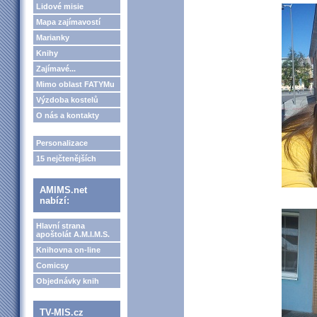
Lidové misie
Mapa zajímavostí
Marianky
Knihy
Zajímavé...
Mimo oblast FATYMu
Výzdoba kostelů
O nás a kontakty
Personalizace
15 nejčtenějších
AMIMS.net
nabízí:
Hlavní strana
apoštolát A.M.I.M.S.
Knihovna on-line
Comicsy
Objednávky knih
TV-MIS.cz