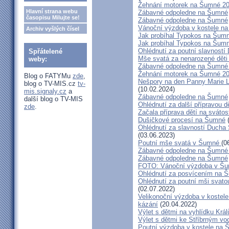
Žehnání motorek na Šumné 2
Hlavní strana webu
Zábavné odpoledne na Šumné
časopisu Milujte se!
Zábavné odpoledne na Šumné
Vánoční výzdoba v kostele n
Archiv vyšlých čísel
Jak probíhal Typokos na Šumné
Jak probíhal Typokos na Šumné
Ohlédnutí za poutní slavnost
Spřátelené
Mše svatá za nenarozené dět
weby:
Zábavné odpoledne na Šumné
Žehnání motorek na Šumné 2
Blog o FATYMu
zde
,
Nešpory na den Panny Marie 
blog o TV-MIS.cz
tv-
(10.02.2024)
mis.signaly.cz
a
Zábavné odpoledne na Šumné
další blog o TV-MIS
Ohlédnutí za další přípravou d
zde
.
Začala příprava dětí na sváto
Dušičkové procesí na Šumné
(
Ohlédnutí za slavností Ducha
(03.06.2023)
Poutní mše svatá v Šumné
(0
Zábavné odpoledne na Šumné
Zábavné odpoledne na Šumné
FOTO: Vánoční výzdoba v Š
Ohlédnutí za posvícením na 
Ohlédnutí za poutní mši svat
(02.07.2022)
Velikonoční výzdoba v koste
kázání
(20.04.2022)
Výlet s dětmi na vyhlídku Král
Výlet s dětmi ke Stříbrným v
Poutní výzdoba v kostele na