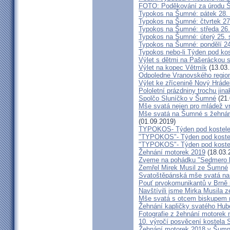
FOTO: Poděkování za úrodu 
Typokos na Šumné: pátek 28.
Typokos na Šumné: čtvrtek 27
Typokos na Šumné: středa 26.
Typokos na Šumné: úterý 25.
Typokos na Šumné: pondělí 2
Typokos nebo-li Týden pod k
Výlet s dětmi na Pašeráckou 
Výlet na kopec Větrník
(13.03.
Odpoledne Vranovského region
Výlet ke zřícenině Nový Hráde
Pololetní prázdniny trochu jina
Spolčo Sluníčko v Šumné
(21.
Mše svatá nejen pro mládež 
Mše svatá na Šumné s žehnáním
(01.09.2019)
TYPOKOS- Týden pod kostele
"TYPOKOS"- Týden pod koste
"TYPOKOS"- Týden pod koste
Žehnání motorek 2019
(18.03.
Zveme na pohádku "Sedmero 
Zemřel Mirek Musil ze Šumné
Svatoštěpánská mše svatá 
Pouť prvokomunikantů v Brně 
Navštívili jsme Mirka Musila 
Mše svatá s otcem biskupem
Žehnání kapličky svatého Hub
Fotografie z žehnání motorek
10. výročí posvěcení kostela
Žehnání motorek 2018 v Šum