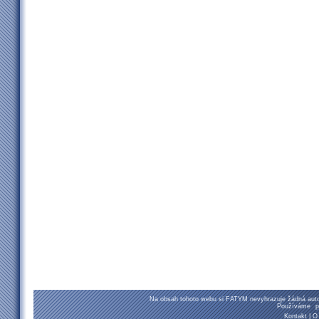
Na obsah tohoto webu si FATYM nevyhrazuje žádná autor
Používáme
p
Kontakt
|
O