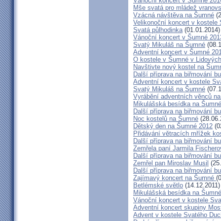
Vánoční koncert v Šumné 201
Mše svatá pro mládež vranov
Vzácná návštěva na Šumné
(2
Velikonoční koncert v kostel
Svatá půlhodinka
(01.01.2014)
Vánoční koncert v Šumné 201
Svatý Mikuláš na Šumné
(08.1
Adventní koncert v Šumné 20
O kostele v Šumné v Lidových
Navštivte nový kostel na Šum
Další příprava na biřmování b
Adventní koncert v kostele 
Svatý Mikuláš na Šumné
(07.1
Vyrábění adventních věnců n
Mikulášská besídka na Šumn
Další příprava na biřmování bu
Noc kostelů na Šumné
(28.06.
Dětský den na Šumné 2012
(0
Přidávání větracích mřížek k
Další příprava na biřmování b
Zemřela paní Jarmila Fischer
Další příprava na biřmování b
Zemřel pan Miroslav Musil
(25
Další příprava na biřmování bu
Zajímavý koncert na Šumné
(
Betlémské světlo
(14.12.2011)
Mikulášská besídka na Šumn
Vánoční koncert v kostele S
Adventní koncert skupiny Mo
Advent v kostele Svatého Du