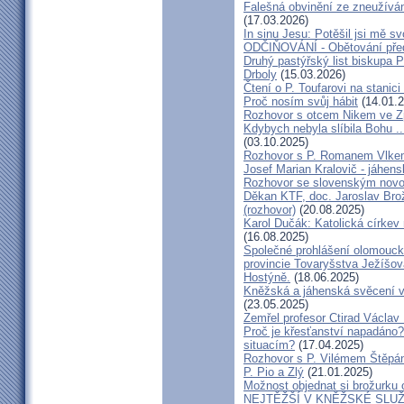
Falešná obvinění ze zneužíván
(17.03.2026)
In sinu Jesu: Potěšil jsi mě
ODČIŇOVÁNÍ - Obětování před
Druhý pastýřský list biskupa P
Drboly
(15.03.2026)
Čtení o P. Toufarovi na stanici
Proč nosím svůj hábit
(14.01.2
Rozhovor s otcem Nikem ve Z
Kdybych nebyla slíbila Bohu ..
(03.10.2025)
Rozhovor s P. Romanem Vlk
Josef Marian Kralovič - jáhen
Rozhovor se slovenským nov
Děkan KTF, doc. Jaroslav Bro
(rozhovor)
(20.08.2025)
Karol Dučák: Katolická církev 
(16.08.2025)
Společné prohlášení olomouck
provincie Tovaryšstva Ježíšo
Hostýně.
(18.06.2025)
Kněžská a jáhenská svěcení 
(23.05.2025)
Zemřel profesor Ctirad Václav 
Proč je křesťanství napadáno?
situacím?
(17.04.2025)
Rozhovor s P. Vilémem Štěp
P. Pio a Zlý
(21.01.2025)
Možnost objednat si brožurku 
NEJTĚŽŠÍ V KNĚŽSKÉ SLU