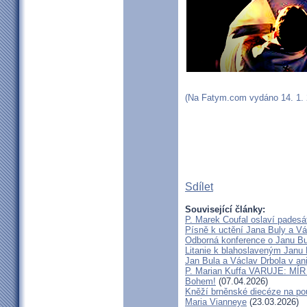
(Na Fatym.com vydáno 14. 1. 2
Sdílet
Související články:
P. Marek Coufal oslaví padesá
Písně k uctění Jana Buly a Vá
Odborná konference o Janu Bul
Litanie k blahoslaveným Janu 
Jan Bula a Václav Drbola v a
P. Marian Kuffa VARUJE: MÍR
Bohem!
(07.04.2026)
Kněží brněnské diecéze na pou
Maria Vianneye
(23.03.2026)