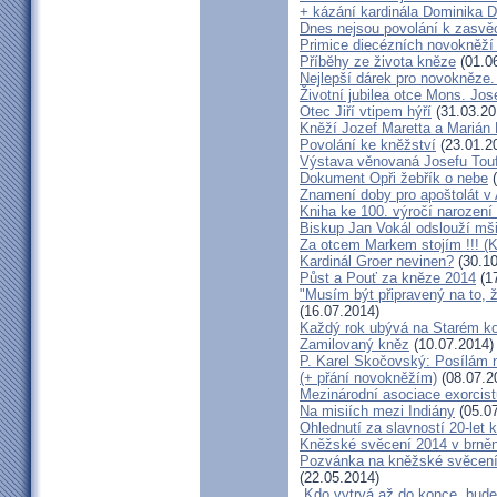
+ kázání kardinála Dominika 
Dnes nejsou povolání k zasvě
Primice diecézních novokněží
Příběhy ze života kněze
(01.0
Nejlepší dárek pro novokněze
Životní jubilea otce Mons. Jos
Otec Jiří vtipem hýří
(31.03.20
Kněží Jozef Maretta a Marián 
Povolání ke kněžství
(23.01.2
Výstava věnovaná Josefu Touf
Dokument Opři žebřík o nebe
(
Znamení doby pro apoštolát v
Kniha ke 100. výročí narození
Biskup Jan Vokál odslouží mši
Za otcem Markem stojím !!! (
Kardinál Groer nevinen?
(30.10
Půst a Pouť za kněze 2014
(17
"Musím být připravený na to, 
(16.07.2014)
Každý rok ubývá na Starém kon
Zamilovaný kněz
(10.07.2014)
P. Karel Skočovský: Posílám
(+ přání novokněžím)
(08.07.2
Mezinárodní asociace exorcist
Na misiích mezi Indiány
(05.07
Ohlednutí za slavností 20-let 
Kněžské svěcení 2014 v brněns
Pozvánka na kněžské svěcení 
(22.05.2014)
„Kdo vytrvá až do konce, bude