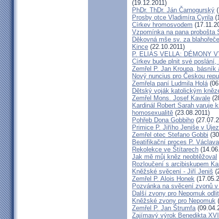
(19.12.2011)
PhDr. ThDr. Ján Čarnogurský
(
Prosby otce Vladimíra Cyrila
(
Církev hromosvodem
(17.11.2
Vzpomínka na pana probošta S
Děkovná mše sv. za blahořečen
Kince
(22.10.2011)
P. ELIAS VELLA: DÉMONY 
Církev bude plnit své poslání,
Zemřel P. Jan Kroupa, básník a
Nový nuncius pro Českou repu
Zemřela paní Ludmila Holá
(06
Dětský voják katolickým kně
Zemřel Mons. Josef Kavale
(2
Kardinál Robert Sarah varuje k
homosexualitě
(23.08.2011)
Pohřeb Dona Gobbiho
(27.07.2
Primice P. Jiřího Jeniše v Úje
Zemřel otec Stefano Gobbi
(30
Beatifikační proces P. Václav
Rekolekce ve Štítarech
(14.06
Jak mě můj kněz neobtěžoval
Rozloučení s arcibiskupem 
Kněžské svěcení - Jiří Jeniš
(
Zemřel P. Alois Honek
(17.05.2
Pozvánka na svěcení zvonů v
Další zvony pro Nepomuk odlit
Kněžské zvony pro Nepomuk
(
Zemřel P. Jan Štrumfa
(09.04.
Zajímavý výrok Benedikta XVI