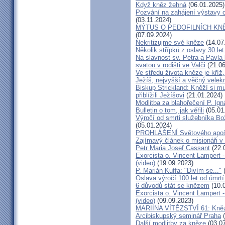
Když kněz žehná
(06.01.2025)
Pozvání na zahájení výstavy o
(03.11.2024)
MÝTUS O PEDOFILNÍCH KNĚŽÍC
(07.09.2024)
Nekritizujme své kněze
(14.07
Několik střípků z oslavy 30 le
Na slavnost sv. Petra a Pavl
svatou v rodišti ve Valči
(21.06
Ve středu života kněze je kříž
Ježíš, nejvyšší a věčný velek
Biskup Strickland: Kněží si mu
přiblížili Ježíšovi
(21.01.2024)
Modlitba za blahořečení P. I
Bulletin o tom, jak věřili
(05.01
Výročí od smrti služebníka B
(05.01.2024)
PROHLÁŠENÍ Světového apošt
Zajímavý článek o misionáři v
Petr Maria Josef Cassant
(22.
Exorcista o. Vincent Lampert -
(video)
(19.09.2023)
P. Marián Kuffa: "Divím se..."
(
Oslava výročí 100 let od úmrtí
6 důvodů stát se knězem
(10.
Exorcista o. Vincent Lampert -
(video)
(09.09.2023)
MARIINA VÍTĚZSTVÍ 61: Kněz v
Arcibiskupský seminář Praha
(
Další modlitby za kněze
(03.07