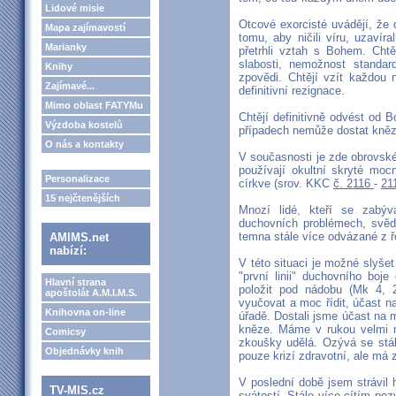
Lidové misie
Otcové exorcisté uvádějí, že 
Mapa zajímavostí
tomu, aby ničili víru, uzavír
Marianky
přetrhli vztah s Bohem. Chtě
slabosti, nemožnost standard
Knihy
zpovědi. Chtějí vzít každou n
Zajímavé...
definitivní rezignace.
Mimo oblast FATYMu
Chtějí definitivně odvést od
Výzdoba kostelů
případech nemůže dostat kněz
O nás a kontakty
V současnosti je zde obrovské
používají okultní skryté moc
Personalizace
církve (srov. KKC
č. 2116
-
21
15 nejčtenějších
Mnozí lidé, kteří se zabý
duchovních problémech, svědč
temna stále více odvázané z ř
AMIMS.net
nabízí:
V této situaci je možné slyšet
"první linii" duchovního boj
Hlavní strana
položit pod nádobu (Mk 4, 
apoštolát A.M.I.M.S.
vyučovat a moc řídit, účast 
Knihovna on-line
úřadě. Dostali jsme účast na 
kněze. Máme v rukou velmi m
Comicsy
zkoušky udělá. Ozývá se stál
Objednávky knih
pouze krizí zdravotní, ale má
V poslední době jsem strávil 
TV-MIS.cz
svátostí. Stále více cítím po