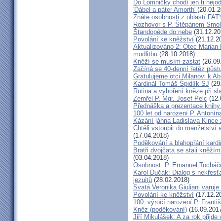
Do Lomničky chodí jen ti nejod
'Ďábel a páter Amorth'
(20.01.2
Znáte osobnosti z oblastí FA
Rozhovor s P. Štěpánem Smol
Štandopéde do nebe
(31.12.20
Povolání ke kněžství
(21.12.2
Aktualizováno 2: Otec Marian 
modlitbu
(28.10.2018)
Kněží se musím zastat
(26.09
Začíná se 40-denní řetěz půst
Gratulujeme otci Milanovi k 
Kardinál Tomáš Špidlík SJ
(29
Rutina a vyhoření kněze při sla
Zemřel P. Mgr. Josef Pelc
(12.
Přednáška a prezentace knihy 
100 let od narození P. Anton
Kázání jáhna Ladislava Kince 
Chtěli vstoupit do manželství a
(17.04.2018)
Poděkování a blahopřání kard
Bratři dvojčata se stali kněžím
(03.04.2018)
Osobnost: P. Emanuel Tocháč
Karol Dučák: Dialog s nekřesť
jezuitů
(28.02.2018)
Svatá Veronika Giuliani varuj
Povolání ke kněžství
(17.12.2
100. výročí narození P. Frant
Kněz (poděkování)
(16.09.201
Jiří Mikulášek: A za rok přijde