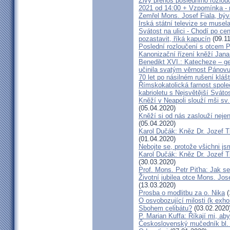
Živý přenos posledního rozlouč
2021 od 14:00 + Vzpomínka - 
Zemřel Mons. Josef Fiala, býv
Irská státní televize se muse
Svátost na ulici - Chodí po cen
pozastavit, říká kapucín
(09.11
Poslední rozloučení s otcem 
Kanonizační řízení kněží Jana
Benedikt XVI.: Katecheze – ge
učinila svatým věrnost Pánovu
70 let po násilném rušení kláš
Římskokatolická farnost spole
kabrioletu s Nejsvětější Svátos
Kněží v Neapoli slouží mši sv. 
(05.04.2020)
Kněží si od nás zaslouží nejen
(05.04.2020)
Karol Dučák: Kněz Dr. Jozef Ti
(01.04.2020)
Nebojte se, protože všichni j
Karol Dučák: Kněz Dr. Jozef Ti
(30.03.2020)
Prof. Mons. Petr Piťha: Jak s
Životní jubilea otce Mons. Jos
(13.03.2020)
Prosba o modlitbu za o. Nika
(
O osvobozující milosti (k exho
Sbohem celibátu?
(03.02.2020
P. Marian Kuffa: Říkají mi, aby
Československý mučedník bl.