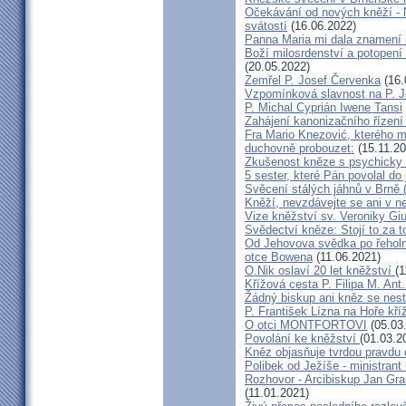
Očekávání od nových kněží -
svátostí
(16.06.2022)
Panna Maria mi dala znamení 
Boží milosrdenství a potopení 
(20.05.2022)
Zemřel P. Josef Červenka
(16.
Vzpomínková slavnost na P. 
P. Michal Cyprián Iwene Tansi
Zahájení kanonizačního řízení 
Fra Mario Knezović, kterého 
duchovně probouzet:
(15.11.20
Zkušenost kněze s psychicky
5 sester, které Pán povolal do
Svěcení stálých jáhnů v Brně
Kněží, nevzdávejte se ani v ne
Vize kněžství sv. Veroniky Giu
Svědectví kněze: Stojí to za t
Od Jehovova svědka po řeholní
otce Bowena
(11.06.2021)
O.Nik oslaví 20 let kněžství
(1
Křížová cesta P. Filipa M. Ant
Žádný biskup ani kněz se nes
P. František Lízna na Hoře kříž
O otci MONTFORTOVI
(05.03
Povolání ke kněžství
(01.03.2
Kněz objasňuje tvrdou pravdu 
Polibek od Ježíše - ministrant
Rozhovor - Arcibiskup Jan Gra
(11.01.2021)