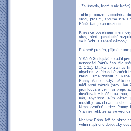
- Za úmysly, které bude každý 
Tohle je pouze svobodné a do
srdci, prosím, spojme své sí
Páně, tam je on mezi nimi.
Kněžské požehnání mění dějin
stav, mění i psychické rozpol
se k Bohu a zahání démony.
Pokorně prosím, přijměte tot
V Káně Galilejské se udál prvn
nenadešel Pánův čas. Ale právě
2, 1-11). Matka se za nás kn
abychom v této době začali b
kterou jsme dostali. V Káně 
Panny Marie, i když ještě ne
udál první zázrak (srov. Jan
promlouvá a velmi si přeje, a
důvěřovali v kněžskou moc, k
nás, abychom jejím dětem př
modlitby, požehnání a oběti.
Neposkvrněné srdce Panny M
Vianney řekl, že až ve věčnos
Nechme Pána Ježíše skrze seb
velmi naplněné době, aby du