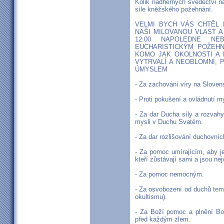
Kolik nádherných svědectví n
síle kněžského požehnání.
VELMI BYCH VÁS CHTĚL 
NAŠI MILOVANOU VLAST A
12:00 NAPOLEDNE N
EUCHARISTICKÝM POŽEHNÁNÍM
KOMO JAK OKOLNOSTI A 
VYTRVALÍ A NEOBLOMNÍ, 
ÚMYSLEM
- Za zachování víry na Sloven
- Proti pokušení a ovládnutí m
- Za dar Ducha síly a rozvahy
mysli v Duchu Svatém.
- Za dar rozlišování duchovníc
- Za pomoc umírajícím, aby j
kteří zůstávají sami a jsou ne
- Za pomoc nemocným.
- Za osvobození od duchů tem
okultismu).
- Za Boží pomoc a plnění Bož
před každým zlem.