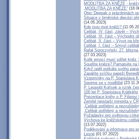
MODLITBA ZA KNĚZE - kněží v
„MODLITBA ZA KNĚZE“
(18.0
Otec Deepak o prázdninách o
Situace v brněnské diecézi p
(14.05.2023)
Kde jsou moji kněží?
(11.05.2
Celibát, IV. část, závěr – Výc
Celibát, III. část – Východní o
Celibát, II. část – Vývoj na 
Celibát, I. část – Smysl celibá
Rafał Soroczyński: 27. březn
(27.03.2023)
Kolik emocí musí sdílet kněz 
Soudíte kněze? Pamatujte na 
Když opět potkáte svého pana 
Zapálíte svíčku papeži Benedi
Vzpomínky na P. Stanislava K
Spojme se v modlitbě
(23.11.2
P. Leopold Kolísek a vznik če
100 let P. Stanislava Krátkého
Prezentace knihy o P. Filipovi
Zemřel nejstarší minorita v ČR
„Celibát potřebný a nezrušiteln
„Celibát potřebný a nezrušiteln
Požadavky pro světovou círke
Výchova ke kněžskému celibát
(13.07.2022)
Poděkování a informace pro po
Lesné
(01.07.2022)
Kněžské svěcení v Brněnské k