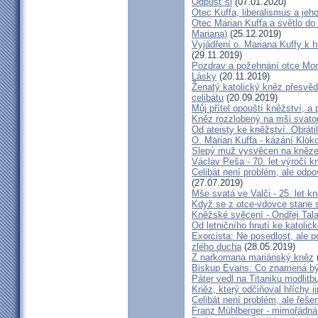
Odpusť si
(07.01.2020)
Otec Kuffa, liberalismus a jeho
Otec Marian Kuffa a světlo do
Mariana)
(25.12.2019)
Vyjádření o. Mariana Kuffy k 
(29.11.2019)
Pozdrav a požehnání otce Mont
Lásky
(20.11.2019)
Ženatý katolický kněz přesvěd
celibátu
(20.09.2019)
Můj přítel opouští kněžství, a
Kněz rozzlobený na mši svatou
Od ateisty ke kněžství. Obrátil
O. Marian Kuffa - kázání Klok
Slepý muž vysvěcen na kněz
Václav Peša - 70. let výročí
Celibát není problém, ale odp
(27.07.2019)
Mše svatá ve Valči - 25. let 
Když se z otce-vdovce stane s
Kněžské svěcení - Ondřej Tal
Od letničního hnutí ke katolic
Exorcista: Ne posedlost, ale 
zlého ducha
(28.05.2019)
Z narkomana mariánský kněz
Biskup Evans: Co znamená b
Páter vedl na Titaniku modlitb
Kněz, který odčiňoval hříchy j
Celibát není problém, ale řeše
Franz Mühlberger - mimořádná 