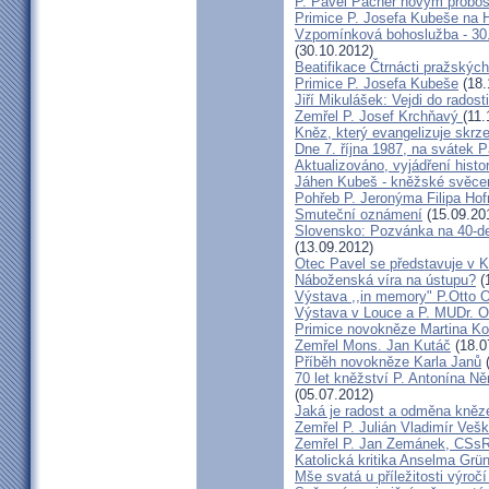
P. Pavel Pacner novým probo
Primice P. Josefa Kubeše na 
Vzpomínková bohoslužba - 30.
(30.10.2012)
Beatifikace Čtrnácti pražskýc
Primice P. Josefa Kubeše
(18.
Jiří Mikulášek: Vejdi do radost
Zemřel P. Josef Krchňavý
(11.
Kněz, který evangelizuje skr
Dne 7. října 1987, na svátek 
Aktualizováno, vyjádření histo
Jáhen Kubeš - kněžské svěce
Pohřeb P. Jeronýma Filipa Ho
Smuteční oznámení
(15.09.20
Slovensko: Pozvánka na 40-de
(13.09.2012)
Otec Pavel se představuje v K
Náboženská víra na ústupu?
(
Výstava ,,in memory" P.Otto 
Výstava v Louce a P. MUDr. O
Primice novokněze Martina K
Zemřel Mons. Jan Kutáč
(18.0
Příběh novokněze Karla Janů
(
70 let kněžství P. Antonína Ně
(05.07.2012)
Jaká je radost a odměna kněz
Zemřel P. Julián Vladimír Ve
Zemřel P. Jan Zemánek, CSs
Katolická kritika Anselma Grü
Mše svatá u příležitosti výroč