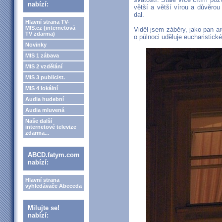
nabízí:
větší a větší vírou a důvěrou
dal.
Hlavní strana TV-
MIS.cz (internetová
Viděl jsem záběry, jako pan a
TV zdarma)
o půlnoci uděluje eucharistic
Novinky
MIS 1 zábava
MIS 2 vzdělání
MIS 3 publicist.
MIS 4 lokální
Audia hudební
Audia mluvená
Naše další
internetové televize
zdarma...
ABCD.fatym.com
nabízí:
Hlavní strana
vyhledávače Abeceda
Milujte se!
nabízí: