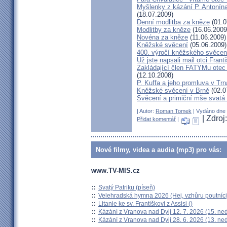
Myšlenky z kázání P. Antonín
(18.07.2009)
Denní modlitba za kněze
(01.0
Modlitby za kněze
(16.06.2009
Novéna za kněze
(11.06.2009)
Kněžské svěcení
(05.06.2009)
400. výročí kněžského svěcen
Už jste napsali mail otci Frant
Zakládající člen FATYMu otec 
(12.10.2008)
P. Kuffa a jeho promluva v Trna
Kněžské svěcení v Brně
(02.0
Svěcení a primiční mše svat
| Autor:
Roman Tomek
| Vydáno dne 1
| Zdroj
Přidat komentář
|
Nové filmy, videa a audia (mp3) pro vás:
www.TV-MIS.cz
::
Svatý Patriku (píseň)
::
Velehradská hymna 2026 (Hej, vzhůru poutníci
::
Litanie ke sv. Františkovi z Assisi ()
::
Kázání z Vranova nad Dyjí 12. 7. 2026 (15. ne
::
Kázání z Vranova nad Dyjí 28. 6. 2026 (13. ne