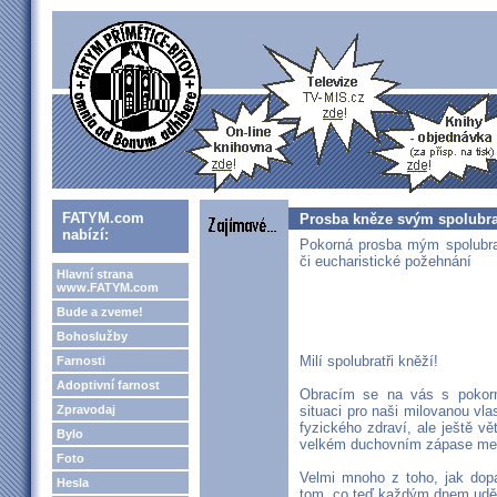
FATYM.com
Prosba kněze svým spolubr
nabízí:
Pokorná prosba mým spolubra
či eucharistické požehnání
Hlavní strana
www.FATYM.com
Bude a zveme!
Bohoslužby
Milí spolubratři kněží!
Farnosti
Adoptivní farnost
Obracím se na vás s pokorn
Zpravodaj
situaci pro naši milovanou vl
fyzického zdraví, ale ještě v
Bylo
velkém duchovním zápase mezi
Foto
Velmi mnoho z toho, jak dop
Hesla
tom, co teď každým dnem udě