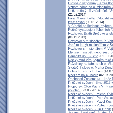
Prosba o vzpomínky a zážitk
Vzpomínáme na o. Vladimíra C
Kněz počatý při znásilnění: "S
(21.02.2014)
Farář Maroš Kuffa: Odpustit ne
křesťanství
(06.01.2014)
V Číhošti po šedesáti čtyřech
Ročně vystupuje z řeholních řá
Rozhovor: Bratři Brožové aneb
(04.11.2013)
Rozhovor s misionářem P. Voj
Jaké to je být misionářem v St
Rozhovor s misionářem P. Voj
Měl jsem asi pět, nebo šest ro
Benedikt XVI. - Brno
(01.10.20
Kde vymírá víra, vymírá také 
Prázdniny na faře, aneb o. Vla
Sváteční slovo o. Marka Dun
Dobrodružství s Bohem
(14.07
Knězem na 40 hodin
(02.07.20
Osobnosti Znojemska – kněz
Kněžské svěcení, Brno 2013 +
Projev sv. Otce Pavla VI. k 
povolání
(23.06.2013)
Kněžské svěcení - Michal Cvi
Kněžské svěcení - Petr Václa
Kněžské svěcení - Pavel Kuc
Kněžské svěcení - Vojtěch Lo
Kněžské svěcení - Jiří Brtník
(
Jáhenské svěcení - Michal Se