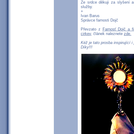
Ze srdce děkuji za slyšení a
služby.
+
Ivan Barus
Správce farnosti Dojč
Převzato z
Farnosť Dojč a f
cirkev
, článek naleznete
zde.
Kéž je tato prosba inspirující
Díky!!!