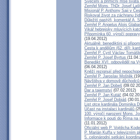
Svěcení a primiční mše svatá 
Zemřel Mons. ThDr. Josef Laš
Misionář P. Anthony Saji v Čes
Riskoval život za záchranu ži
Důležití pastýři, komentář A. 
Zemřel P. Angelus Alois Glab
Vikář hebrejsky mluvících kato
Připomínka 60. výročí popravy
(19.04.2012)
Aktuálně: benediktini si připom
Cesta k andělům (62. díl): kar
Zemřel P. Cyril Václav Tomá
Zemřel P. Josef Byrtus
(11.04
Benedikt XVI. odpověděl na V
(06.04.2012)
Kněží rezignují před nepocho
Zemřel P. Jaroslav Moštěk
(19
Návštěva v domově důchodců 
Zemřel P. Jan Dobeš
(09.02.20
Dar a tajemství
(07.02.2012)
Zemřel P. Jan Kutáč
(04.02.20
Zemřel P. Josef Dobiáš
(30.01
List otce kardinála Dominika
Účast na instalaci kardinálů
(2
100. výročí narození Mons. Jo
Informace k pouti do Říma na
(11.01.2012)
Oficiální web P. Vojtěcha Kod
P. Marián Kuffa v televizním p
5. celonárodní setkání koordin