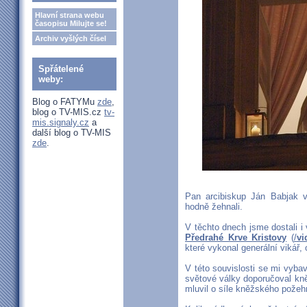
Hlavní strana webu
časopisu Milujte se!
Archiv vyšlých čísel
Spřátelené
weby:
Blog o FATYMu
zde
,
blog o TV-MIS.cz
tv-
mis.signaly.cz
a
další blog o TV-MIS
zde
.
Pan arcibiskup Ján Babjak v
hodně žehnali.
V těchto dnech jsme dostali i
Předrahé Krve Kristovy
(
/
vi
které vykonal generální vikář,
V této souvislosti se mi vybav
světové války doporučoval kně
mluvil o síle kněžského požeh