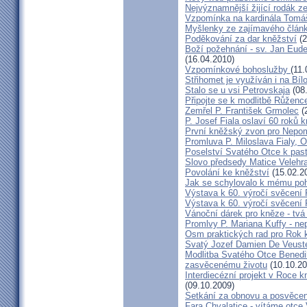
Nejvýznamnější žijící rodák 
Vzpomínka na kardinála Tomáš
Myšlenky ze zajímavého článk
Poděkování za dar kněžství
(2
Boží požehnání - sv. Jan Eud
(16.04.2010)
Vzpomínkové bohoslužby
(11.
Střihomet je využíván i na Bíl
Stalo se u vsi Petrovskaja
(08
Připojte se k modlitbě Růženc
Zemřel P. František Grmolec
(
P. Josef Fiala oslaví 60 roků 
První kněžský zvon pro Nepo
Promluva P. Miloslava Fialy, 
Poselství Svatého Otce k past
Slovo předsedy Matice Velehr
Povolání ke kněžství
(15.02.2
Jak se schylovalo k mému po
Výstava k 60. výročí svěcení 
Výstava k 60. výročí svěcení 
Vánoční dárek pro kněze - tvá
Promlvy P. Mariana Kuffy - ne
Osm praktických rad pro Rok 
Svatý Jozef Damien De Veust
Modlitba Svatého Otce Benedik
zasvěcenému životu
(10.10.20
Interdiecézní projekt v Roce 
(09.10.2009)
Setkání za obnovu a posvěcení
Fara Chvalatice - vítáme otce 