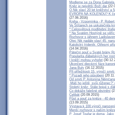
Modleme se za Dona Gabriela
Kněz je největší Boží dar
(22.
O.Nik slaví 20 let kněžství a 5
EVROPA NA KOLENOU? K čemu 
(27.06.2016)
Kniha - Vzpomínka - P. Rober
Ve Štítarech se uskutečnila k
* Celosvětová modlitební štafe
* Na Svatém Hostýně se věříc
Rozhovor s jáhnem Ladislave
Otec Nik nadále slaví 45. naro
Katolický týdeník: Otřesný pří
(14.04.2016)
Páteční pouť u Svaté brány R
Popularita ďábelských her roste
I kněží mohou vyhořet
(30.12.
Ukončení diecézní fáze kanoni
Jana Buly
(16.12.2015)
Při příležitosti 15. výročí smrt
* Pozadí jeho působení
(20.11
Od smrti P. Antonína Němčansk
„Máš ho ještě, svůj růženec?“ 
Stoletý kněz: Stále bojuji s ď
Co dokáže falešné obvinění
(2
Celibát
(20.09.2015)
Půst a pouť za kněze - 40 den
(13.09.2015)
Výstava k 100.výročí narození
Menší rozhovor s naším kně
P. Josef Toufar je doma: Jako