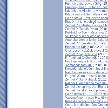
Primice Jana Davida SAC
(13.
Umučený kněz Toufar z Číhošt
Návštěva o.Vladimíra v nemoc
Kdyby nad městem dlela kněžs
Co se stává, když někdo neod
Pius XI. a jeho pohled na nov
Zemřel P. Boleslav Česlav C
Zemřel P. Tomáš Prnka
(02.04
Kněžské svěcení Miloslava Ch
Velikonoční přání otce generál
Autorské čtení z knihy Jako 
Zemřel P. Stanislav Jiří Fiala,
Blázen pro Krista
(03.02.2013)
Otec Josef Koláček převzal C
Zemřel P. Vojtěch Srna
(21.01.
P. Ferdinad Chýlek
(08.01.201
Nová generace kněží překonáv
„osmašedesátníků”
(07.01.201
Kandidát blahořečení Josef K
Naši kardinálové v moderních
P. Ignát Wurm - čestný občan
Zemřel P. Jan Kabátek
(28.12.
Kázání z kněžského svěcení -
Zemřel biskup Ing. Jan Blaha
Zemřel vladyka Ivan Ljavinec,
Co se událo 12. 12. 1992? 
Vzpomeňme na otce Františka!
Kněžské svěcení a primice - 
Cesta k andělům - Jan Graubn