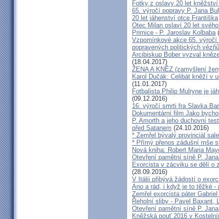
Fotky z oslavy 20 let kněžství
65. výročí popravy P. Jana Bu
20 let jáhenství otce Františka
Otec Milan oslaví 20 let svého
Primice - P. Jaroslav Kolbaba
(
Vzpomínkové akce 65. výročí 
popravených politických vězň
Arcibiskup Bober vyzval kněze
(18.04.2017)
ŽENA A KNĚZ (zamyšlení žen
Karol Dučák: Celibát kněží v 
(11.01.2017)
Fotbalista Philip Mulryne je 
(09.12.2016)
16. výročí smrti fra Slavka Ba
Dokumentární film Jako bycho
P. Amorth a jeho duchovní test
před Satanem
(24.10.2016)
* Zemřel bývalý provinciál sa
* Přímý přenos zádušní mše s
Nová kniha: Robert Maria M
Otevření pamětní síně P. Jana
Exorcista v zácviku se dělí o
(28.09.2016)
V Itálii přibývá žádostí o exor
Ano a rád, i když je to těžké 
Zemřel exorcista páter Gabrie
Řeholní sliby - Pavel Baxant,
Otevření pamětní síně P. Jana
Kněžská pouť 2016 v Kostelní