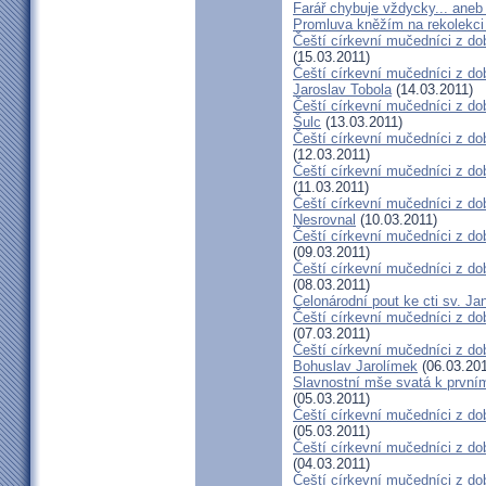
Farář chybuje vždycky... an
Promluva kněžím na rekolekci 
Čeští církevní mučedníci z do
(15.03.2011)
Čeští církevní mučedníci z do
Jaroslav Tobola
(14.03.2011)
Čeští církevní mučedníci z dob
Šulc
(13.03.2011)
Čeští církevní mučedníci z dob
(12.03.2011)
Čeští církevní mučedníci z do
(11.03.2011)
Čeští církevní mučedníci z do
Nesrovnal
(10.03.2011)
Čeští církevní mučedníci z dob
(09.03.2011)
Čeští církevní mučedníci z do
(08.03.2011)
Celonárodní pout ke cti sv. J
Čeští církevní mučedníci z dob
(07.03.2011)
Čeští církevní mučedníci z dob
Bohuslav Jarolímek
(06.03.201
Slavnostní mše svatá k prvním
(05.03.2011)
Čeští církevní mučedníci z do
(05.03.2011)
Čeští církevní mučedníci z do
(04.03.2011)
Čeští církevní mučedníci z dob