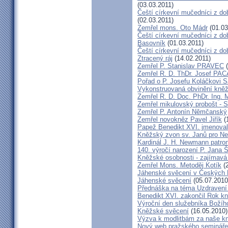
(03.03.2011)
Čeští církevní mučedníci z do
(02.03.2011)
Zemřel mons. Oto Mádr
(01.03
Čeští církevní mučedníci z dob
Basovník
(01.03.2011)
Čeští církevní mučedníci z d
Ztracený ráj
(14.02.2011)
Zemřel P. Stanislav PRAVEC
(
Zemřel R. D. ThDr. Josef PA
Pořad o P. Josefu Koláčkovi 
Vykonstruovaná obvinění kněž
Zemřel R. D. Doc. PhDr. Ing.
Zemřel mikulovský probošt - S
Zemřel P. Antonín Němčanský
Zemřel novokněz Pavel Jiřík
(
Papež Benedikt XVI. jmenova
Kněžský zvon sv. Janů pro N
Kardinál J. H. Newmann patro
140. výročí narození P. Jana
Kněžské osobnosti - zajímavá
Zemřel Mons. Metoděj Kotík
(2
Jáhenské svěcení v Českých 
Jáhenské svěcení
(05.07.2010
Přednáška na téma Uzdravení ž
Benedikt XVI. zakončil Rok k
Výroční den služebníka Božíh
Kněžské svěcení
(16.05.2010)
Výzva k modlitbám za naše k
Nový web pražského semináře