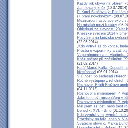
Každý rok ubývá na Starém kon
Zamilovaný kněz
(10.07.2014)
P. Karel Skočovský: Posílám
(+ přání novokněžím)
(08.07.2
Mezinárodní asociace exorcist
Na misiích mezi Indiány
(05.07
Ohlednutí za slavností 20-let 
Kněžské svěcení 2014 v brněns
Pozvánka na kněžské svěcení 
(22.05.2014)
„Kdo vytrvá až do konce, bude
Prosba o vzpomínky a zážitk
Vzpomínáme na o. Vladimíra C
Kněz počatý při znásilnění: "S
(21.02.2014)
Farář Maroš Kuffa: Odpustit ne
křesťanství
(06.01.2014)
V Číhošti po šedesáti čtyřech
Ročně vystupuje z řeholních řá
Rozhovor: Bratři Brožové aneb
(04.11.2013)
Rozhovor s misionářem P. Voj
Jaké to je být misionářem v St
Rozhovor s misionářem P. Voj
Měl jsem asi pět, nebo šest ro
Benedikt XVI. - Brno
(01.10.20
Kde vymírá víra, vymírá také 
Prázdniny na faře, aneb o. Vla
Sváteční slovo o. Marka Dun
Dobrodružství s Bohem
(14.07