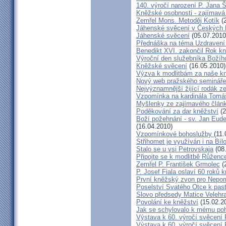
140. výročí narození P. Jana
Kněžské osobnosti - zajímavá
Zemřel Mons. Metoděj Kotík
(2
Jáhenské svěcení v Českých 
Jáhenské svěcení
(05.07.2010
Přednáška na téma Uzdravení ž
Benedikt XVI. zakončil Rok k
Výroční den služebníka Božíh
Kněžské svěcení
(16.05.2010)
Výzva k modlitbám za naše k
Nový web pražského semináře
Nejvýznamnější žijící rodák 
Vzpomínka na kardinála Tomáš
Myšlenky ze zajímavého článk
Poděkování za dar kněžství
(2
Boží požehnání - sv. Jan Eud
(16.04.2010)
Vzpomínkové bohoslužby
(11.
Střihomet je využíván i na Bíl
Stalo se u vsi Petrovskaja
(08
Připojte se k modlitbě Růženc
Zemřel P. František Grmolec
(
P. Josef Fiala oslaví 60 roků 
První kněžský zvon pro Nepo
Poselství Svatého Otce k past
Slovo předsedy Matice Velehr
Povolání ke kněžství
(15.02.2
Jak se schylovalo k mému po
Výstava k 60. výročí svěcení 
Výstava k 60. výročí svěcení 