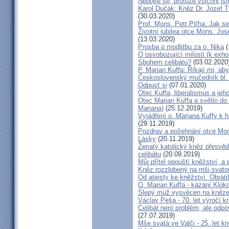
Nebojte se, protože všichni j
Karol Dučák: Kněz Dr. Jozef Ti
(30.03.2020)
Prof. Mons. Petr Piťha: Jak s
Životní jubilea otce Mons. Jos
(13.03.2020)
Prosba o modlitbu za o. Nika
(
O osvobozující milosti (k exho
Sbohem celibátu?
(03.02.2020
P. Marian Kuffa: Říkají mi, aby
Československý mučedník bl.
Odpusť si
(07.01.2020)
Otec Kuffa, liberalismus a jeho
Otec Marian Kuffa a světlo do
Mariana)
(25.12.2019)
Vyjádření o. Mariana Kuffy k 
(29.11.2019)
Pozdrav a požehnání otce Mont
Lásky
(20.11.2019)
Ženatý katolický kněz přesvěd
celibátu
(20.09.2019)
Můj přítel opouští kněžství, a
Kněz rozzlobený na mši svatou
Od ateisty ke kněžství. Obrátil
O. Marian Kuffa - kázání Klok
Slepý muž vysvěcen na kněz
Václav Peša - 70. let výročí
Celibát není problém, ale odp
(27.07.2019)
Mše svatá ve Valči - 25. let 