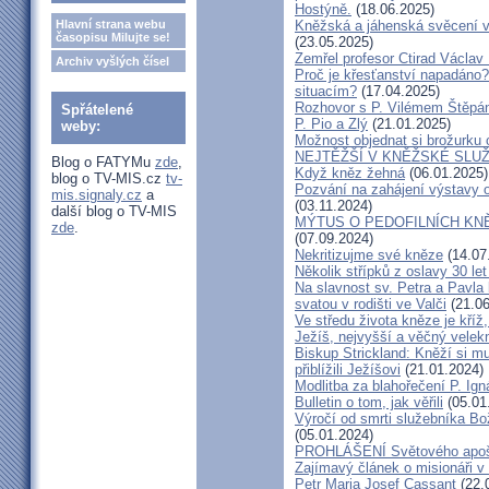
Hostýně.
(18.06.2025)
Hlavní strana webu
Kněžská a jáhenská svěcení 
časopisu Milujte se!
(23.05.2025)
Zemřel profesor Ctirad Václav 
Archiv vyšlých čísel
Proč je křesťanství napadáno?
situacím?
(17.04.2025)
Rozhovor s P. Vilémem Štěp
Spřátelené
P. Pio a Zlý
(21.01.2025)
weby:
Možnost objednat si brožurku 
NEJTĚŽŠÍ V KNĚŽSKÉ SLU
Blog o FATYMu
zde
,
Když kněz žehná
(06.01.2025)
blog o TV-MIS.cz
tv-
Pozvání na zahájení výstavy o
mis.signaly.cz
a
(03.11.2024)
další blog o TV-MIS
MÝTUS O PEDOFILNÍCH KNĚŽÍC
zde
.
(07.09.2024)
Nekritizujme své kněze
(14.07
Několik střípků z oslavy 30 le
Na slavnost sv. Petra a Pavl
svatou v rodišti ve Valči
(21.06
Ve středu života kněze je kříž
Ježíš, nejvyšší a věčný velek
Biskup Strickland: Kněží si mu
přiblížili Ježíšovi
(21.01.2024)
Modlitba za blahořečení P. I
Bulletin o tom, jak věřili
(05.01
Výročí od smrti služebníka B
(05.01.2024)
PROHLÁŠENÍ Světového apošt
Zajímavý článek o misionáři v
Petr Maria Josef Cassant
(22.