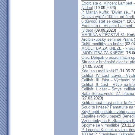
Exorcista o. Vincent Lampert -
(video)
(19.09.2023)
P. Marián Kuffa: "Divím se..."
(
Oslava výročí 100 let od úmrtí
6 důvodů stát se knězem
(10.
Exorcista o. Vincent Lampert -
(video)
(09.09.2023)
MARIINA VÍTĚZSTVÍ 61: Kněz v
Arcibiskupský seminář Praha
(
Další modlitby za kněze
(03.07
MODLITBA ZA KNĚZE - kněží v
„MODLITBA ZA KNĚZE“
(18.0
Otec Deepak o prázdninách o
Situace v brněnské diecézi p
(14.05.2023)
Kde jsou moji kněží?
(11.05.2
Celibát, IV. část, závěr – Výc
Celibát, III. část – Východní o
Celibát, II. část – Vývoj na 
Celibát, I. část – Smysl celibá
Rafał Soroczyński: 27. březn
(27.03.2023)
Kolik emocí musí sdílet kněz 
Soudíte kněze? Pamatujte na 
Když opět potkáte svého pana 
Zapálíte svíčku papeži Benedi
Vzpomínky na P. Stanislava K
Spojme se v modlitbě
(23.11.2
P. Leopold Kolísek a vznik če
100 let P. Stanislava Krátkého