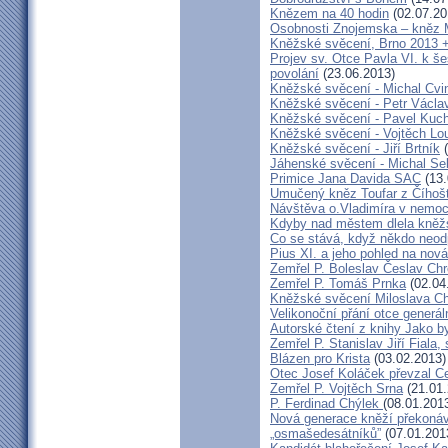
Knězem na 40 hodin
(02.07.20
Osobnosti Znojemska – kněz
Kněžské svěcení, Brno 2013 +
Projev sv. Otce Pavla VI. k 
povolání
(23.06.2013)
Kněžské svěcení - Michal Cvi
Kněžské svěcení - Petr Václa
Kněžské svěcení - Pavel Kuc
Kněžské svěcení - Vojtěch Lo
Kněžské svěcení - Jiří Brtník
(
Jáhenské svěcení - Michal Se
Primice Jana Davida SAC
(13.
Umučený kněz Toufar z Číhošt
Návštěva o.Vladimíra v nemoc
Kdyby nad městem dlela kněžs
Co se stává, když někdo neod
Pius XI. a jeho pohled na nov
Zemřel P. Boleslav Česlav C
Zemřel P. Tomáš Prnka
(02.04
Kněžské svěcení Miloslava Ch
Velikonoční přání otce generál
Autorské čtení z knihy Jako 
Zemřel P. Stanislav Jiří Fiala,
Blázen pro Krista
(03.02.2013)
Otec Josef Koláček převzal C
Zemřel P. Vojtěch Srna
(21.01.
P. Ferdinad Chýlek
(08.01.201
Nová generace kněží překonáv
„osmašedesátníků”
(07.01.201