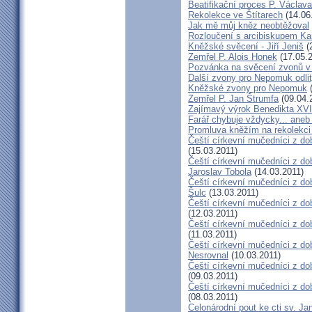
Beatifikační proces P. Václav
Rekolekce ve Štítarech
(14.06
Jak mě můj kněz neobtěžoval
Rozloučení s arcibiskupem 
Kněžské svěcení - Jiří Jeniš
(
Zemřel P. Alois Honek
(17.05.2
Pozvánka na svěcení zvonů v
Další zvony pro Nepomuk odlit
Kněžské zvony pro Nepomuk
(
Zemřel P. Jan Štrumfa
(09.04.
Zajímavý výrok Benedikta XVI
Farář chybuje vždycky... an
Promluva kněžím na rekolekci 
Čeští církevní mučedníci z do
(15.03.2011)
Čeští církevní mučedníci z do
Jaroslav Tobola
(14.03.2011)
Čeští církevní mučedníci z dob
Šulc
(13.03.2011)
Čeští církevní mučedníci z dob
(12.03.2011)
Čeští církevní mučedníci z do
(11.03.2011)
Čeští církevní mučedníci z do
Nesrovnal
(10.03.2011)
Čeští církevní mučedníci z dob
(09.03.2011)
Čeští církevní mučedníci z do
(08.03.2011)
Celonárodní pout ke cti sv. J