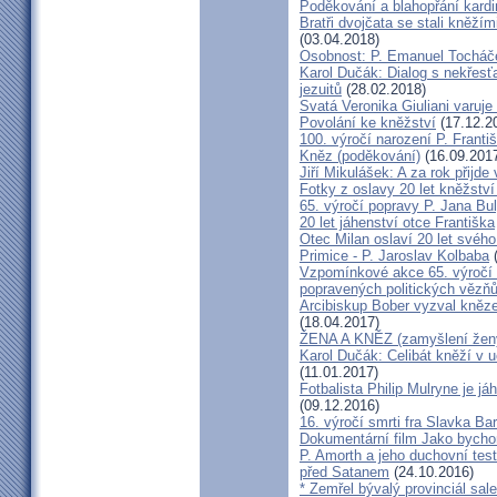
Poděkování a blahopřání kard
Bratři dvojčata se stali kněžím
(03.04.2018)
Osobnost: P. Emanuel Tocháč
Karol Dučák: Dialog s nekřesť
jezuitů
(28.02.2018)
Svatá Veronika Giuliani varuj
Povolání ke kněžství
(17.12.2
100. výročí narození P. Frant
Kněz (poděkování)
(16.09.201
Jiří Mikulášek: A za rok přijde
Fotky z oslavy 20 let kněžství
65. výročí popravy P. Jana Bu
20 let jáhenství otce Františka
Otec Milan oslaví 20 let svého
Primice - P. Jaroslav Kolbaba
(
Vzpomínkové akce 65. výročí 
popravených politických vězň
Arcibiskup Bober vyzval kněze
(18.04.2017)
ŽENA A KNĚZ (zamyšlení žen
Karol Dučák: Celibát kněží v 
(11.01.2017)
Fotbalista Philip Mulryne je 
(09.12.2016)
16. výročí smrti fra Slavka Ba
Dokumentární film Jako bycho
P. Amorth a jeho duchovní test
před Satanem
(24.10.2016)
* Zemřel bývalý provinciál sa