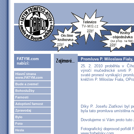
FATYM.com
Promluva P. Miloslava Fialy
nabízí:
25. 2. 2010 proběhla v Číh
výročí mučednické smrti P. 
Hlavní strana
svaté pronesl vynikající pro
www.FATYM.com
kněžím P. Miloslav Fiala, OPr
Bude a zveme!
Bohoslužby
Farnosti
Adoptivní farnost
Díky P. Josefu Ziaťkovi byl 
Zpravodaj
byla tato promluva umístěna n
Bylo
Dovolujeme si Vám proto tuto
Foto
Fotografický doprovod pořídil 
Hesla
www.forbelsky.com
.