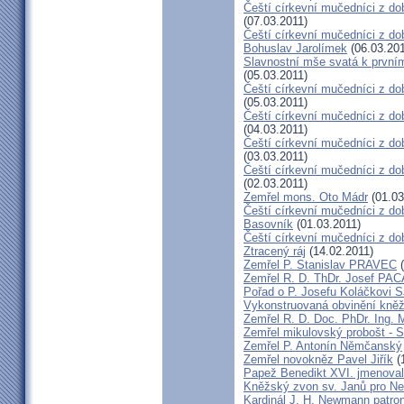
Čeští církevní mučedníci z dob
(07.03.2011)
Čeští církevní mučedníci z dob
Bohuslav Jarolímek
(06.03.201
Slavnostní mše svatá k prvním
(05.03.2011)
Čeští církevní mučedníci z do
(05.03.2011)
Čeští církevní mučedníci z do
(04.03.2011)
Čeští církevní mučedníci z dob
(03.03.2011)
Čeští církevní mučedníci z do
(02.03.2011)
Zemřel mons. Oto Mádr
(01.03
Čeští církevní mučedníci z dob
Basovník
(01.03.2011)
Čeští církevní mučedníci z d
Ztracený ráj
(14.02.2011)
Zemřel P. Stanislav PRAVEC
(
Zemřel R. D. ThDr. Josef PA
Pořad o P. Josefu Koláčkovi 
Vykonstruovaná obvinění kněž
Zemřel R. D. Doc. PhDr. Ing.
Zemřel mikulovský probošt - S
Zemřel P. Antonín Němčanský
Zemřel novokněz Pavel Jiřík
(
Papež Benedikt XVI. jmenova
Kněžský zvon sv. Janů pro N
Kardinál J. H. Newmann patro