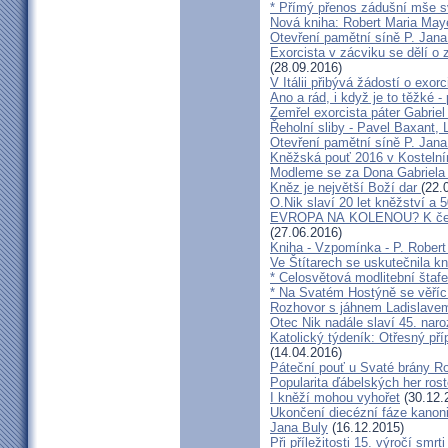
* Přímý přenos zádušní mše s
Nová kniha: Robert Maria M
Otevření pamětní síně P. Jana
Exorcista v zácviku se dělí o
(28.09.2016)
V Itálii přibývá žádostí o exor
Ano a rád, i když je to těžké 
Zemřel exorcista páter Gabrie
Řeholní sliby - Pavel Baxant,
Otevření pamětní síně P. Jana
Kněžská pouť 2016 v Kostelní
Modleme se za Dona Gabriela
Kněz je největší Boží dar
(22.
O.Nik slaví 20 let kněžství a 5
EVROPA NA KOLENOU? K čemu 
(27.06.2016)
Kniha - Vzpomínka - P. Rober
Ve Štítarech se uskutečnila k
* Celosvětová modlitební štafe
* Na Svatém Hostýně se věříc
Rozhovor s jáhnem Ladislave
Otec Nik nadále slaví 45. naro
Katolický týdeník: Otřesný pří
(14.04.2016)
Páteční pouť u Svaté brány R
Popularita ďábelských her roste
I kněží mohou vyhořet
(30.12.
Ukončení diecézní fáze kanoni
Jana Buly
(16.12.2015)
Při příležitosti 15. výročí smrt