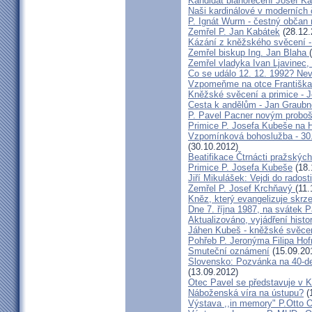
Kandidát blahořečení Josef K
Naši kardinálové v moderních
P. Ignát Wurm - čestný občan
Zemřel P. Jan Kabátek
(28.12.
Kázání z kněžského svěcení -
Zemřel biskup Ing. Jan Blaha
Zemřel vladyka Ivan Ljavinec,
Co se událo 12. 12. 1992? 
Vzpomeňme na otce Františka!
Kněžské svěcení a primice - 
Cesta k andělům - Jan Graubn
P. Pavel Pacner novým probo
Primice P. Josefa Kubeše na 
Vzpomínková bohoslužba - 30.
(30.10.2012)
Beatifikace Čtrnácti pražskýc
Primice P. Josefa Kubeše
(18.
Jiří Mikulášek: Vejdi do radost
Zemřel P. Josef Krchňavý
(11.
Kněz, který evangelizuje skr
Dne 7. října 1987, na svátek 
Aktualizováno, vyjádření histo
Jáhen Kubeš - kněžské svěce
Pohřeb P. Jeronýma Filipa Ho
Smuteční oznámení
(15.09.20
Slovensko: Pozvánka na 40-de
(13.09.2012)
Otec Pavel se představuje v K
Náboženská víra na ústupu?
(
Výstava ,,in memory" P.Otto 