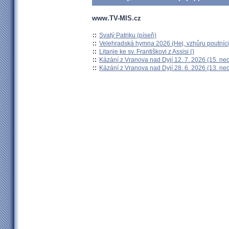
www.TV-MIS.cz
::
Svatý Patriku (píseň)
::
Velehradská hymna 2026 (Hej, vzhůru poutníci
::
Litanie ke sv. Františkovi z Assisi ()
::
Kázání z Vranova nad Dyjí 12. 7. 2026 (15. ne
::
Kázání z Vranova nad Dyjí 28. 6. 2026 (13. ne