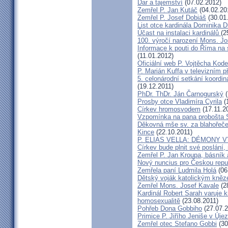
Dar a tajemství
(07.02.2012)
Zemřel P. Jan Kutáč
(04.02.20
Zemřel P. Josef Dobiáš
(30.01
List otce kardinála Dominika
Účast na instalaci kardinálů
(2
100. výročí narození Mons. Jo
Informace k pouti do Říma na
(11.01.2012)
Oficiální web P. Vojtěcha Kod
P. Marián Kuffa v televizním p
5. celonárodní setkání koordin
(19.12.2011)
PhDr. ThDr. Ján Čarnogurský
(
Prosby otce Vladimíra Cyrila
(
Církev hromosvodem
(17.11.2
Vzpomínka na pana probošta S
Děkovná mše sv. za blahořečen
Kince
(22.10.2011)
P. ELIAS VELLA: DÉMONY 
Církev bude plnit své poslání,
Zemřel P. Jan Kroupa, básník a
Nový nuncius pro Českou repu
Zemřela paní Ludmila Holá
(06
Dětský voják katolickým kně
Zemřel Mons. Josef Kavale
(2
Kardinál Robert Sarah varuje k
homosexualitě
(23.08.2011)
Pohřeb Dona Gobbiho
(27.07.2
Primice P. Jiřího Jeniše v Úje
Zemřel otec Stefano Gobbi
(30