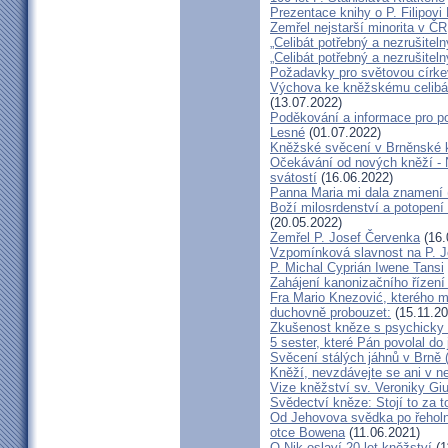
Prezentace knihy o P. Filipovi
Zemřel nejstarší minorita v ČR
„Celibát potřebný a nezrušiteln
„Celibát potřebný a nezrušiteln
Požadavky pro světovou círke
Výchova ke kněžskému celibát
(13.07.2022)
Poděkování a informace pro po
Lesné
(01.07.2022)
Kněžské svěcení v Brněnské k
Očekávání od nových kněží -
svátostí
(16.06.2022)
Panna Maria mi dala znamení 
Boží milosrdenství a potopení 
(20.05.2022)
Zemřel P. Josef Červenka
(16.
Vzpomínková slavnost na P. 
P. Michal Cyprián Iwene Tansi
Zahájení kanonizačního řízení 
Fra Mario Knezović, kterého 
duchovně probouzet:
(15.11.20
Zkušenost kněze s psychicky
5 sester, které Pán povolal do
Svěcení stálých jáhnů v Brně
Kněží, nevzdávejte se ani v ne
Vize kněžství sv. Veroniky Giu
Svědectví kněze: Stojí to za t
Od Jehovova svědka po řeholní
otce Bowena
(11.06.2021)
O.Nik oslaví 20 let kněžství
(1