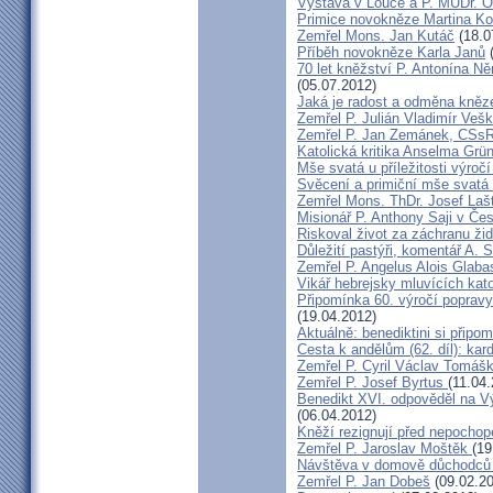
Výstava v Louce a P. MUDr. O
Primice novokněze Martina K
Zemřel Mons. Jan Kutáč
(18.0
Příběh novokněze Karla Janů
(
70 let kněžství P. Antonína Ně
(05.07.2012)
Jaká je radost a odměna kněz
Zemřel P. Julián Vladimír Ve
Zemřel P. Jan Zemánek, CSs
Katolická kritika Anselma Grü
Mše svatá u příležitosti výroč
Svěcení a primiční mše svatá 
Zemřel Mons. ThDr. Josef Laš
Misionář P. Anthony Saji v Čes
Riskoval život za záchranu ži
Důležití pastýři, komentář A. 
Zemřel P. Angelus Alois Glab
Vikář hebrejsky mluvících kato
Připomínka 60. výročí popravy
(19.04.2012)
Aktuálně: benediktini si připom
Cesta k andělům (62. díl): kar
Zemřel P. Cyril Václav Tomá
Zemřel P. Josef Byrtus
(11.04
Benedikt XVI. odpověděl na V
(06.04.2012)
Kněží rezignují před nepocho
Zemřel P. Jaroslav Moštěk
(19
Návštěva v domově důchodců 
Zemřel P. Jan Dobeš
(09.02.20