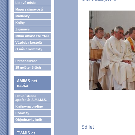
Lidové misie
Mapa zajímavostí
Marianky
Knihy
Zajímavé...
Mimo oblast FATYMu
Výzdoba kostelů
O nás a kontakty
Personalizace
15 nejčtenějších
AMIMS.net
nabízí:
Hlavní strana
apoštolát A.M.I.M.S.
Knihovna on-line
Comicsy
Objednávky knih
Sdílet
TV-MIS.cz