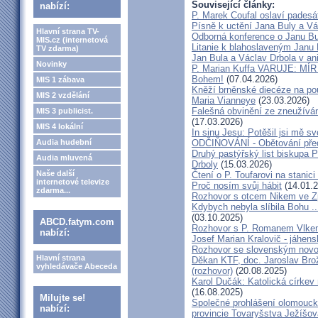
Související články:
nabízí:
P. Marek Coufal oslaví padesá
Písně k uctění Jana Buly a Vá
Hlavní strana TV-
Odborná konference o Janu Bul
MIS.cz (internetová
Litanie k blahoslaveným Janu 
TV zdarma)
Jan Bula a Václav Drbola v a
Novinky
P. Marian Kuffa VARUJE: MÍR
Bohem!
(07.04.2026)
MIS 1 zábava
Kněží brněnské diecéze na pou
MIS 2 vzdělání
Maria Vianneye
(23.03.2026)
Falešná obvinění ze zneužíván
MIS 3 publicist.
(17.03.2026)
MIS 4 lokální
In sinu Jesu: Potěšil jsi mě
Audia hudební
ODČIŇOVÁNÍ - Obětování před
Druhý pastýřský list biskupa P
Audia mluvená
Drboly
(15.03.2026)
Naše další
Čtení o P. Toufarovi na stanici
internetové televize
Proč nosím svůj hábit
(14.01.2
zdarma...
Rozhovor s otcem Nikem ve Z
Kdybych nebyla slíbila Bohu ..
(03.10.2025)
ABCD.fatym.com
Rozhovor s P. Romanem Vlk
nabízí:
Josef Marian Kralovič - jáhen
Rozhovor se slovenským nov
Hlavní strana
Děkan KTF, doc. Jaroslav Bro
vyhledávače Abeceda
(rozhovor)
(20.08.2025)
Karol Dučák: Katolická církev 
(16.08.2025)
Milujte se!
Společné prohlášení olomouck
nabízí:
provincie Tovaryšstva Ježíšo