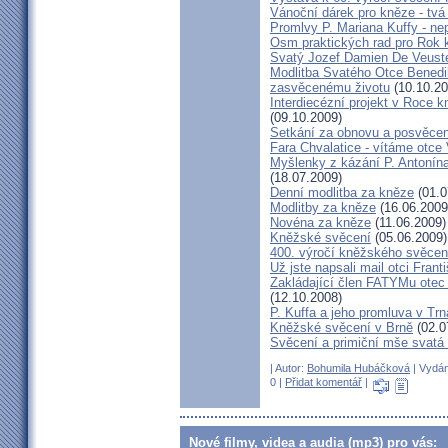
Vánoční dárek pro kněze - tvá
Promlvy P. Mariana Kuffy - ne
Osm praktických rad pro Rok 
Svatý Jozef Damien De Veust
Modlitba Svatého Otce Benedik
zasvěcenému životu
(10.10.20
Interdiecézní projekt v Roce 
(09.10.2009)
Setkání za obnovu a posvěcení
Fara Chvalatice - vítáme otce 
Myšlenky z kázání P. Antonín
(18.07.2009)
Denní modlitba za kněze
(01.0
Modlitby za kněze
(16.06.2009
Novéna za kněze
(11.06.2009)
Kněžské svěcení
(05.06.2009)
400. výročí kněžského svěcen
Už jste napsali mail otci Frant
Zakládající člen FATYMu otec 
(12.10.2008)
P. Kuffa a jeho promluva v Trna
Kněžské svěcení v Brně
(02.0
Svěcení a primiční mše svat
| Autor:
Bohumila Hubáčková
| Vydán
0 |
Přidat komentář
|
Nové filmy, videa a audia (mp3) pro vás: