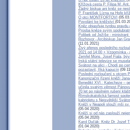
Křížová cesta P. Filipa M. Ant
Žádný biskup ani kněz se nes
P. František Lízna na Hoře kříž
O otci MONTFORTOVI
(05.03
Povolání ke kněžství
(01.03.2
Kněz objasňuje tvrdou pravdu 
Prosba kněze svým spolubrat
Polibek od Ježíše - ministrant
Rozhovor - Arcibiskup Jan Gra
(11.01.2021)
Živý přenos posledního rozlouč
2021 od 14:00 + Vzpomínka - 
Zemřel Mons. Josef Fiala, býv
Irská státní televize se muse
Svátost na ulici - Chodí po cen
pozastavit, říká kapucín
(09.11
Poslední rozloučení s otcem 
Kanonizační řízení kněží Jana
Benedikt XVI.: Katecheze – ge
učinila svatým věrnost Pánovu
70 let po násilném rušení kláš
Římskokatolická farnost spole
kabrioletu s Nejsvětější Svátos
Kněží v Neapoli slouží mši sv. 
(05.04.2020)
Kněží si od nás zaslouží nejen
(05.04.2020)
Karol Dučák: Kněz Dr. Jozef Ti
(01.04.2020)