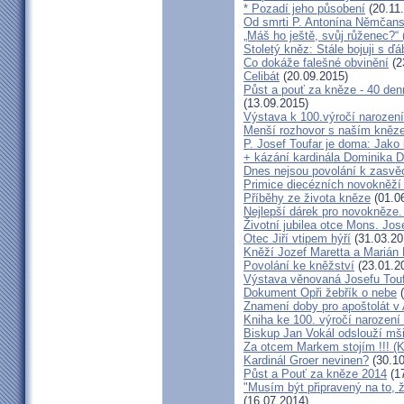
* Pozadí jeho působení
(20.11
Od smrti P. Antonína Němčansk
„Máš ho ještě, svůj růženec?“ 
Stoletý kněz: Stále bojuji s ď
Co dokáže falešné obvinění
(2
Celibát
(20.09.2015)
Půst a pouť za kněze - 40 den
(13.09.2015)
Výstava k 100.výročí narození
Menší rozhovor s naším kně
P. Josef Toufar je doma: Jako
+ kázání kardinála Dominika 
Dnes nejsou povolání k zasvě
Primice diecézních novokněží
Příběhy ze života kněze
(01.0
Nejlepší dárek pro novokněze
Životní jubilea otce Mons. Jos
Otec Jiří vtipem hýří
(31.03.20
Kněží Jozef Maretta a Marián 
Povolání ke kněžství
(23.01.2
Výstava věnovaná Josefu Touf
Dokument Opři žebřík o nebe
(
Znamení doby pro apoštolát v
Kniha ke 100. výročí narození
Biskup Jan Vokál odslouží mši
Za otcem Markem stojím !!! (
Kardinál Groer nevinen?
(30.10
Půst a Pouť za kněze 2014
(17
"Musím být připravený na to, 
(16.07.2014)