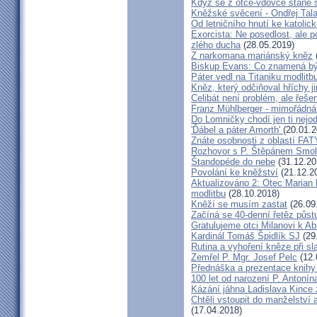
Když se z otce-vdovce stane s
Kněžské svěcení - Ondřej Tal
Od letničního hnutí ke katolic
Exorcista: Ne posedlost, ale 
zlého ducha
(28.05.2019)
Z narkomana mariánský kněz
Biskup Evans: Co znamená b
Páter vedl na Titaniku modlitb
Kněz, který odčiňoval hříchy j
Celibát není problém, ale řeše
Franz Mühlberger - mimořádná 
Do Lomničky chodí jen ti nejod
'Ďábel a páter Amorth'
(20.01.2
Znáte osobnosti z oblastí FA
Rozhovor s P. Štěpánem Smol
Štandopéde do nebe
(31.12.20
Povolání ke kněžství
(21.12.2
Aktualizováno 2: Otec Marian 
modlitbu
(28.10.2018)
Kněží se musím zastat
(26.09
Začíná se 40-denní řetěz půst
Gratulujeme otci Milanovi k 
Kardinál Tomáš Špidlík SJ
(29
Rutina a vyhoření kněze při sla
Zemřel P. Mgr. Josef Pelc
(12.
Přednáška a prezentace knihy 
100 let od narození P. Anton
Kázání jáhna Ladislava Kince 
Chtěli vstoupit do manželství a
(17.04.2018)