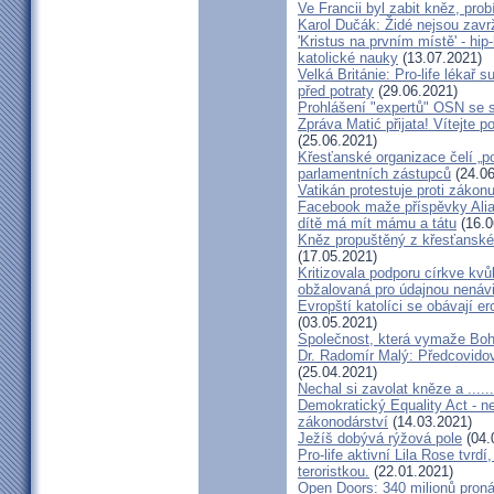
Ve Francii byl zabit kněz, pro
Karol Dučák: Židé nejsou zav
'Kristus na prvním místě' - hi
katolické nauky
(13.07.2021)
Velká Británie: Pro-life lékař
před potraty
(29.06.2021)
Prohlášení "expertů" OSN se s
Zpráva Matić přijata! Vítejte 
(25.06.2021)
Křesťanské organizace čelí „
parlamentních zástupců
(24.06
Vatikán protestuje proti zákon
Facebook maže příspěvky Alia
dítě má mít mámu a tátu
(16.0
Kněz propuštěný z křesťanské
(17.05.2021)
Kritizovala podporu církve kvůl
obžalovaná pro údajnou nenáv
Evropští katolíci se obávají 
(03.05.2021)
Společnost, která vymaže Boha
Dr. Radomír Malý: Předcovidov
(25.04.2021)
Nechal si zavolat kněze a ......
Demokratický Equality Act - ne
zákonodárství
(14.03.2021)
Ježíš dobývá rýžová pole
(04.
Pro-life aktivní Lila Rose tvrdí,
teroristkou.
(22.01.2021)
Open Doors: 340 milionů pron