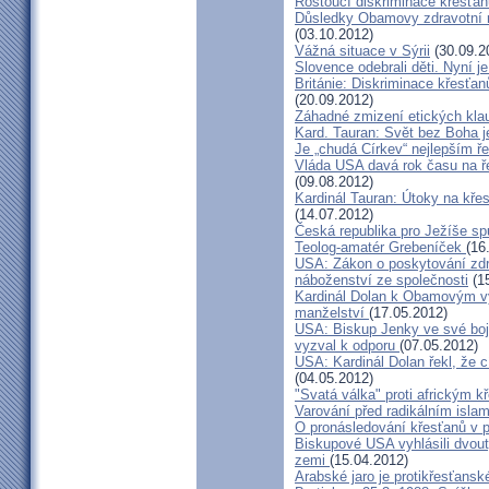
Rostoucí diskriminace křesťa
Důsledky Obamovy zdravotní re
(03.10.2012)
Vážná situace v Sýrii
(30.09.2
Slovence odebrali děti. Nyní je 
Británie: Diskriminace křesťan
(20.09.2012)
Záhadné zmizení etických klau
Kard. Tauran: Svět bez Boha 
Je „chudá Církev“ nejlepším 
Vláda USA davá rok času na ře
(09.08.2012)
Kardinál Tauran: Útoky na křes
(14.07.2012)
Česká republika pro Ježíše sp
Teolog-amatér Grebeníček
(16
USA: Zákon o poskytování zdr
náboženství ze společnosti
(15
Kardinál Dolan k Obamovým v
manželství
(17.05.2012)
USA: Biskup Jenky ve své boj
vyzval k odporu
(07.05.2012)
USA: Kardinál Dolan řekl, že c
(04.05.2012)
"Svatá válka" proti africkým 
Varování před radikálním isl
O pronásledování křesťanů v 
Biskupové USA vyhlásili dvou
zemi
(15.04.2012)
Arabské jaro je protikřesťansk