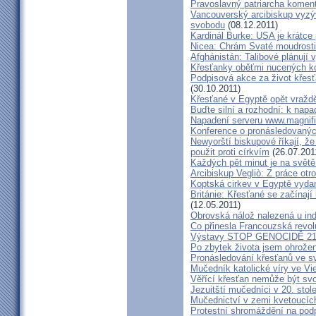
Pravoslavný patriarcha koment
Vancouverský arcibiskup vyzý
svobodu
(08.12.2011)
Kardinál Burke: USA je krátce
Nicea: Chrám Svaté moudrost
Afghánistán: Talibové plánují 
Křesťanky oběťmi nucených k
Podpisová akce za život křesť
(30.10.2011)
Křesťané v Egyptě opět vra
Buďte silní a rozhodní: k nap
Napadení serveru www.magnific
Konference o pronásledovaný
Newyorští biskupové říkají, ž
použit proti církvím
(26.07.201
Každých pět minut je na světě 
Arcibiskup Vegliò: Z práce otr
Koptská cirkev v Egyptě vydan
Británie: Křesťané se začínají 
(12.05.2011)
Obrovská nálož nalezená u in
Co přinesla Francouzská revo
Výstavy STOP GENOCIDĚ 21. 
Po zbytek života jsem ohrože
Pronásledování křesťanů ve s
Mučedník katolické víry ve V
Věřící křesťan nemůže být s
Jezuitští mučedníci v 20. stole
Mučednictví v zemi kvetoucích
Protestní shromáždění na pod