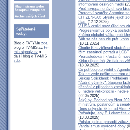
informování českých médií
(2
Hlavní strana webu
Proč Evropa nenávidí své kře
časopisu Milujte se!
Proroctví svatého Antonína se
Archiv vyšlých čísel
CITIZEN-GO: Slyšíte jejich zouf
hlas.
(12.12.2025)
V USA vznikl nový úřad pro vír
Spřátelené
Progresivismus polyká posledn
weby:
Začíná globální válka proti kře
Bůh se nás nebude ptát, koho j
Blog o FATYMu
zde
,
(10.11.2025)
blog o TV-MIS.cz
tv-
Charlie Kirk ztělesnil skutečno
mis.signaly.cz
a
lžím zastánců potratů a LGBT h
další blog o TV-MIS
Pronásledování křesťanů: nová
zde
.
Kirka připomíná, že tlak na vě
(18.09.2025)
Co potřebujete vědět o Agende
Tak se vede našim sestrám a b
Biskup Strickland: Prohlášení 
"Žádné výjimky": Spojené král
přiznání v případech zneužívá
6. neděle velikonoční - neděl
(22.05.2025)
Jaký byl Pochod pro život 2025
ministrům, poslancům a senát
Dnes uplynulo 75 let od Akce 
Požadujte, aby EÚ okamžitě k
(13.03.2025)
Polsko: pokus prosadit zákaz z
Vandalismus osvícené doby
(0