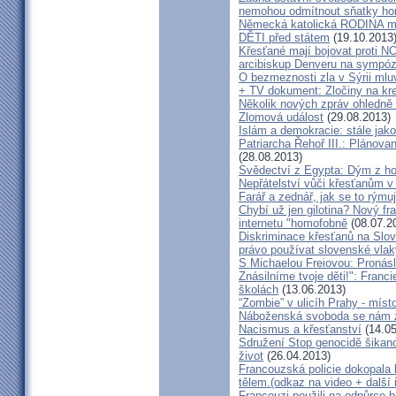
nemohou odmítnout sňatky h
Německá katolická RODINA mu
DĚTI před státem
(19.10.2013
Křesťané mají bojovat prot
arcibiskup Denveru na sympóz
O bezmeznosti zla v Sýrii mluv
+ TV dokument: Zločiny na kre
Několik nových zpráv ohledně 
Zlomová událost
(29.08.2013)
Islám a demokracie: stále jako
Patriarcha Řehoř III.: Plánova
(28.08.2013)
Svědectví z Egypta: Dým z hoř
Nepřátelství vůči křesťanům v
Farář a zednář, jak se to rýmu
Chybí už jen gilotina? Nový f
internetu "homofobně
(08.07.2
Diskriminace křesťanů na Slov
právo používat slovenské vlak
S Michaelou Freiovou: Pronásle
Znásilníme tvoje děti!": Franc
školách
(13.06.2013)
“Zombie” v ulicíh Prahy - míst
Náboženská svoboda se nám z
Nacismus a křesťanství
(14.05
Sdružení Stop genocidě šikano
život
(26.04.2013)
Francouzská policie dokopala k
tělem.(odkaz na video + další 
Francouzi použili na odpůrce 