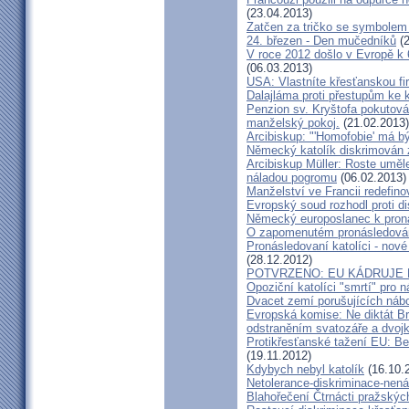
(23.04.2013)
Zatčen za tričko se symbolem r
24. březen - Den mučedníků
(2
V roce 2012 došlo v Evropě k
(06.03.2013)
USA: Vlastníte křesťanskou 
Dalajláma proti přestupům ke 
Penzion sv. Kryštofa pokutová
manželský pokoj.
(21.02.2013)
Arcibiskup: "'Homofobie' má b
Německý katolík diskrimován 
Arcibiskup Müller: Roste uměle
náladou pogromu
(06.02.2013)
Manželství ve Francii redefin
Evropský soud rozhodl proti 
Německý europoslanec k pron
O zapomenutém pronásledován
Pronásledovaní katolíci - nov
(28.12.2012)
POTVRZENO: EU KÁDRUJE 
Opoziční katolíci "smrtí" pr
Dvacet zemí porušujících ná
Evropská komise: Ne diktát Bru
odstraněním svatozáře a dvojkř
Protikřesťanské tažení EU: Ber
(19.11.2012)
Kdybych nebyl katolík
(16.10.
Netolerance-diskriminace-nená
Blahořečení Čtrnácti pražský