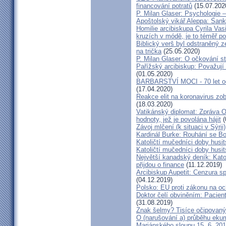
financování potratů
(15.07.202
P. Milan Glaser: Psychologie 
Apoštolský vikář Aleppa: San
Homilie arcibiskupa Cyrila Vasi
kruzích v módě, je to téměř po
Biblický verš byl odstraněný ze
na trička
(25.05.2020)
P. Milan Glaser: O očkování 
Pařížský arcibiskup: Považují
(01.05.2020)
BARBARSTVÍ MOCI - 70 let od 
(17.04.2020)
Reakce elit na koronavirus zo
(18.03.2020)
Vatikánský diplomat: Zpráva 
hodnoty, jež je povolána hájit
(
Závoj mlčení (k situaci v Sýrii)
Kardinál Burke: Rouhání se Bo
Katoličtí mučedníci doby husi
Katoličtí mučedníci doby husi
Největší kanadský deník: Kat
přijdou o finance
(11.12.2019)
Arcibiskup Aupetit: Cenzura s
(04.12.2019)
Polsko: EU proti zákonu na oc
Doktor čelí obviněním: Pacientc
(31.08.2019)
Znak šelmy? Tisíce očipovan
O (narušování a) průběhu ek
Mariánského sloupu 15. 6. 20