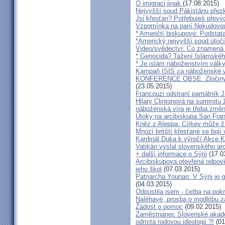
O imigraci jinak
(17.08.2015)
Nejvyšší soud Pákistánu přez
Jsi křesťan? Potřebuješ převý
Vzpomínka na paní Nekudovou
* Američtí biskupové: Podstat
*Americký nejvyšší soud útoč
Video/svědectví: Co znamená 
* Genocida? Tažení Islámskéh
* Je islám náboženstvím války
Kampaň ISIS za náboženské v
KONFERENCE OBSE: Zločiny pr
(23.05.2015)
Francouzi odstraní památník J
Hilary Clintonová na summitu 
náboženská víra je třeba změn
Útoky na arcibiskupa San Fra
Kněz z Aleppa: Církev může ž
Mnozí britští křesťané se bojí 
Kardinál Duka k výročí Akce K
Vatikán vyslal slovenského arc
+ další informace o Sýrii
(17.0
Arcibiskupova otevřená odpověď 
jeho škol
(07.03.2015)
Patriarcha Younan: V Sýrii je
(04.03.2015)
Odpustila jsem - četba na pok
Naléhavé, prosba o modlitbu 
Žádost o pomoc
(09.02.2015)
Zaměstnanec Slovenské akade
odmítá rodovou ideologii ?!
(01