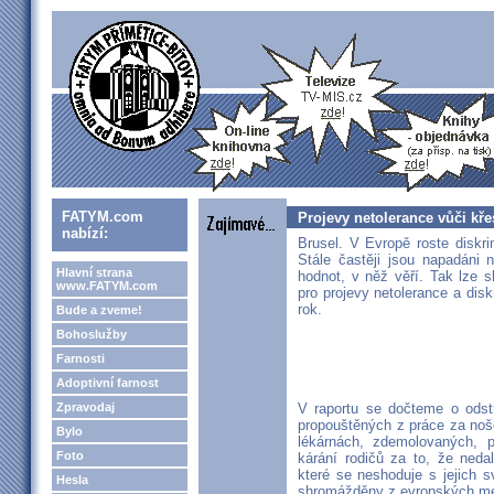
FATYM.com
Projevy netolerance vůči kř
nabízí:
Brusel. V Evropě roste diskr
Stále častěji jsou napadáni n
Hlavní strana
hodnot, v něž věří. Tak lze 
www.FATYM.com
pro projevy netolerance a dis
rok.
Bude a zveme!
Bohoslužby
Farnosti
Adoptivní farnost
Zpravodaj
V raportu se dočteme o odstr
propouštěných z práce za noše
Bylo
lékárnách, zdemolovaných, p
Foto
kárání rodičů za to, že neda
které se neshoduje s jejich s
Hesla
shromážděny z evropských mé