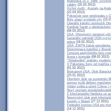
Bratislava 25.3. 1988: Svíčkov
záběry
(25.03.2012)
Vrchní muftí: „Kostely na Ara
(22.03.2012)
Pokračuje spor episkopátu s
Brity zbaví symbolů víry
(15.0
Liberální katolíci posloužili O
Kardinál Sarah o ideologickém
(04.03.2012)
USA: Ohromující nenávist vůč
Generální sekretář OSN vyzývá
práva
(19.02.2012)
USA: EWTN žaluje prezident
Diskriminace katolíků v Bosn
Cenzura pastýřského listu voj
Ikona v kinosále
(08.02.2012)
"Středověké" praktiky modern
V Pákistánu ženy od malička vě
(01.02.2012)
Biskupové USA: Útok Barack
(23.01.2012)
Otevřený útok na suverenitu M
pomoci kvůli definici manželst
Volání světa a učení Církve / 
Nový seznam pronásledovatel
Z křesťanského hlediska se ar
Nesmyslný útok proti křesťanů
kostely v Nigerii
(27.12.2011)
Federální komise USA pro mon
(14.12.2011)