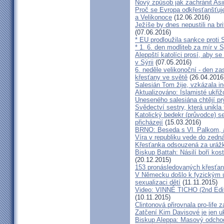
Nový způsob jak zachránit Asii
Proč se Evropa odkřesťanšťuje?
a Velikonoce
(12.06.2016)
Ježíše by dnes nepustili na br
(07.06.2016)
* EU prodloužila sankce proti S
* 1. 6. den modliteb za mír v S
Aleppští katolíci prosí, aby se
v Sýrii
(07.05.2016)
6. neděle velikonoční - den 
křesťany ve světě
(26.04.2016
Salesián Tom žije, vzkázala in
Aktualizováno: Islamisté ukřiž
Uneseného salesiána chtějí pr
Svědectví sestry, která unikla
Katolický bedekr (průvodce) s
přicházejí
(15.03.2016)
BRNO: Beseda s Vl. Palkom,
Víra v republiku vede do zedná
Křesťanka odsouzená za urá
Biskup Battah: Násilí boří kos
(20.12.2015)
153 pronásledovaných křesťan
V Německu došlo k fyzickým úto
sexualizaci dětí
(11.11.2015)
Video: VINNÉ TICHO (2nd Editi
(10.11.2015)
Clintonová přirovnala pro-life 
Zatčení Kim Davisové je jen 
Biskup Aleppa: Masový odchod