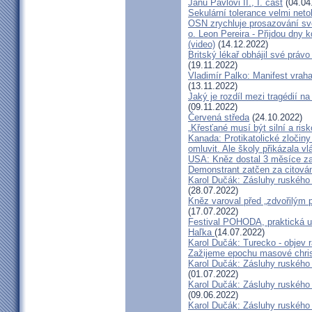
Janu Pavlovi II., I. část
(04.04
Sekulární tolerance velmi neto
OSN zrychluje prosazování sv
o. Leon Pereira - Přijdou dn
(video)
(14.12.2022)
Britský lékař obhájil své právo
(19.11.2022)
Vladimír Palko: Manifest vraha
(13.11.2022)
Jaký je rozdíl mezi tragédií 
(09.11.2022)
Červená středa
(24.10.2022)
„Křesťané musí být silní a risk
Kanada: Protikatolické zločin
omluvit. Ale školy přikázala vl
USA: Kněz dostal 3 měsíce za
Demonstrant zatčen za citován
Karol Dučák: Zásluhy ruského 
(28.07.2022)
Kněz varoval před „zdvořilým
(17.07.2022)
Festival POHODA, praktická u
Haľka
(14.07.2022)
Karol Dučák: Turecko - objev
Zažijeme epochu masové chris
Karol Dučák: Zásluhy ruského 
(01.07.2022)
Karol Dučák: Zásluhy ruského 
(09.06.2022)
Karol Dučák: Zásluhy ruského 