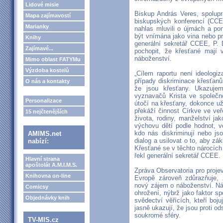
Lidové misie
Biskup András Veres, spolup
Mapa zajímavostí
biskupských konferencí (CCEE
Marianky
nahlas mluvili o újmách a po
být vnímána jako vina nebo pr
Knihy
generální sekretář CCEE, P.
Zajímavé...
pochopit, že křesťané mají 
náboženství.
Mimo oblast FATYMu
Výzdoba kostelů
„Cílem raportu není ideologi
případy diskriminace křesťanů
O nás a kontakty
že jsou křesťany. Ukazujem
vyznavačů Krista ve společnos
Personalizace
útočí na křesťany, dokonce už 
překáží činnost Církve ve veř
15 nejčtenějších
života, rodiny, manželství j
výchovu dětí podle hodnot, v
kdo nás diskriminují nebo js
AMIMS.net
dialog a usilovat o to, aby z
nabízí:
Křesťané se v těchto nárocích ni
řekl generální sekretář CCEE.
Hlavní strana
apoštolát A.M.I.M.S.
Zpráva Observatoria pro proje
Knihovna on-line
Evropě zároveň zdůrazňuje, 
nový zájem o náboženství. Náb
Comicsy
ohrožení, nýbrž jako faktor sp
Objednávky knih
svědectví věřících, kteří boj
jasně ukazují, že jsou proti o
soukromé sféry.
TV-MIS.cz