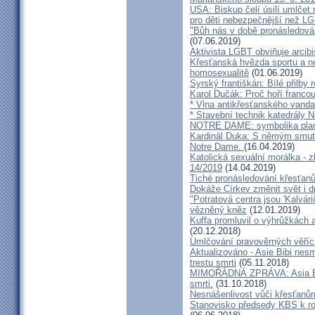
USA: Biskup čelí úsilí umlčet 
pro děti nebezpečnější než L
"Bůh nás v době pronásledování
(07.06.2019)
Aktivista LGBT obviňuje arcibi
Křesťanská hvězda sportu a ne
homosexualitě
(01.06.2019)
Syrský františkán: Bílé přilby 
Karol Dučák: Proč hoří franco
* Vlna antikřesťanského vanda
* Stavební technik katedrály 
NOTRE DAME: symbolika plam
Kardinál Duka: S němým smutk
Notre Dame.
(16.04.2019)
Katolická sexuální morálka - zl
14/2019
(14.04.2019)
Tiché pronásledování křesťan
Dokáže Církev změnit svět i 
"Potratová centra jsou 'Kalvári
vězněný kněz
(12.01.2019)
Kuffa promluvil o výhrůžkách 
(20.12.2018)
Umlčování pravověrných věřící
Aktualizováno - Asie Bibi nesmí
trestu smrti
(05.11.2018)
MIMOŘÁDNÁ ZPRÁVA: Asia Bibi 
smrti.
(31.10.2018)
Nesnášenlivost vůči křesťanů
Stanovisko předsedy KBS k r