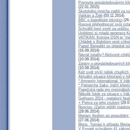
Pomozte pronásledovaným kře
(22.01.2015)
Skotského mnicha zatkli za ro
Vatikán a Židé
(03.11.2014)
BBC o španělské inkvizici
(26.
Rusové přehodnocují svůj vzta
Schválili trest smrti za urážku
Uvědomí si mladá generace Ko
VATIKÁN: Komise OSN je "me
Chládek s Babišem proti cír
Papež Benedikt se ohledně is
(16.09.2014)
Návrat totality? Aktivisté c
(10.09.2014)
Zprávy o pronásledovaných kře
(10.09.2014)
Kéž svět slyší nářek chudých
Aktuální situace křesťanů v Ir
* Amnesty International: V Irá
* Patriarcha Sako: Iráčtí křes
Papežská rada pro mezinábožen
Několik fotek ze situace v Írá
Gothoom 2014 - metalový fest
+ Petice za jeho zrušení
(29.0
Nuncius: (Zatím ještě) masko
(29.06.2014)
Meriam Ibrahim po propuštění
(27.06.2014)
Mons. Tomasi k případu Meria
V Evropě schváleno 41 zákonů 