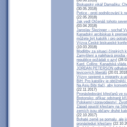
(06.06.2018)
Biskupský vikář Damašku: Ch
(30.05.2018)
Petice - proti podněcování k ne
(22.05.2018)
Jak vedl Otčenáš tohoto seve
(03.04.2018)
Jaroslav Šlezinger – sochař V
Kanadský arcibiskup k premier
můžete být katolík i pro potrat
Výzva České biskupské konfer
(10.03.2018)
Modlitby za situaci čínských 
Zamyšlení a naléhavá prosba - 
republice požádali o azyl
(28.0
Kard. Collins: Kanadská vláda 
JORDAN PETERSON odhaluje v
levicových liberálů
(20.01.2018
Výzvy spojené s migranty a up
BiH: Pro katolíky je obtížnější
Na Asiu Bibi tlačí, aby konver
(22.11.2017)
Pronásledování křesťanů ve sv
Bretonsko: příkaz odstranit kř
Polskem/+zpravodajství: Život
Západ opustil křesťany na Stř
zemích jsou občany druhé kat
(22.10.2017)
Bohaté země se pomalu, ale ji
pronásledují křesťany
(22.10.2