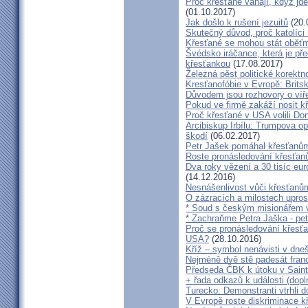
Proč křesťané váhají, když jde
(01.10.2017)
Jak došlo k rušení jezuitů
(20.
Skutečný důvod, proč katolíci
Křesťané se mohou stát oběťmi
Švédsko iráčance, která je před
křesťankou
(17.08.2017)
Železná pěst politické korektn
Kresťanofóbie v Evropě: Britsk
Důvodem jsou rozhovory o víře
Pokud ve firmě zakáží nosit kř
Proč křesťané v USA volili Do
Arcibiskup Irbílu: Trumpova op
škodí
(06.02.2017)
Petr Jašek pomáhal křesťanům,
Roste pronásledování křesťanů,
Dva roky vězení a 30 tisíc eur
(14.12.2016)
Nesnášenlivost vůči křesťanů
O zázracích a milostech upros
* Soud s českým misionářem
* Zachraňme Petra Jaška - pet
Proč se pronásledování křesťa
USA?
(28.10.2016)
Kříž – symbol nenávisti v dne
Nejméně dvě stě padesát fran
Předseda ČBK k útoku v Saint
+ řada odkazů k události (dopl
Turecko: Demonstranti vtrhli d
V Evropě roste diskriminace k