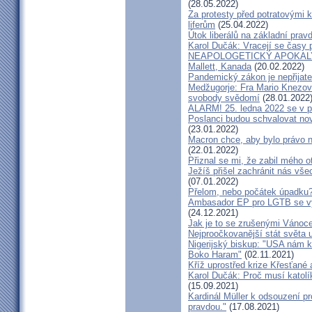
(28.05.2022)
Za protesty před potratovými k
liferům
(25.04.2022)
Útok liberálů na základní pravd
Karol Dučák: Vracejí se časy 
NEAPOLOGETICKÝ APOKALYP
Mallett, Kanada
(20.02.2022)
Pandemický zákon je nepřijate
Medžugorje: Fra Mario Knezov
svobody svědomí
(28.01.2022
ALARM! 25. ledna 2022 se v p
Poslanci budou schvalovat n
(23.01.2022)
Macron chce, aby bylo právo n
(22.01.2022)
Přiznal se mi, že zabil mého o
Ježíš přišel zachránit nás vš
(07.01.2022)
Přelom, nebo počátek úpadku
Ambasador EP pro LGTB se vy
(24.12.2021)
Jak je to se zrušenými Vánoce
Nejproočkovanější stát světa 
Nigerijský biskup: "USA nám k
Boko Haram"
(02.11.2021)
Kříž uprostřed krize Křesťané
Karol Dučák: Proč musí katolí
(15.09.2021)
Kardinál Müller k odsouzení p
pravdou."
(17.08.2021)