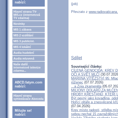
nabízí:
(job)
Převzato z
www.radiovaticana
Hlavní strana TV-
MIS.cz (internetová
TV zdarma)
Novinky
MIS 1 zábava
MIS 2 vzdělání
MIS 3 publicist.
MIS 4 lokální
Audia hudební
Sdílet
Audia mluvená
Naše další
Související články:
internetové televize
CÍLENÁ GENOCIDA: KREV DĚ
zdarma...
OČI A SVĚT MLČÍ
(30.07.2026
MARIINA VÍTĚZSTVÍ 95: Mladou
ABCD.fatym.com
růženec
(07.07.2026)
nabízí:
...a Zoja zkameněla
(05.07.20
MILIONY DOLARŮ ZA MLČEN
HROBY KŘESŤANŮ, KTEŘÍ U
Hlavní strana
Být pevný jako kovadlina, odo
vyhledávače Abeceda
Hořící oltáře a znesvěcené kříž
(07.04.2026)
Krev místo radosti, střelba mí
Milujte se!
sebou nechal 15 zavražděnýc
nabízí:
Vražda 23letého studenta konve