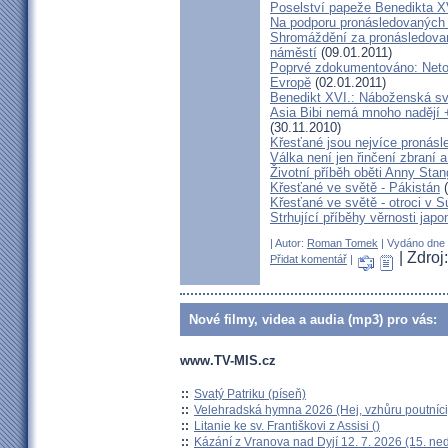
Poselství papeže Benedikta XV
Na podporu pronásledovaných
Shromáždění za pronásledova
náměstí
(09.01.2011)
Poprvé zdokumentováno: Netol
Evropě
(02.01.2011)
Benedikt XVI.: Náboženská sv
Asia Bibi nemá mnoho nadějí +
(30.11.2010)
Křesťané jsou nejvíce pronás
Válka není jen řinčení zbraní 
Životní příběh oběti Anny Sta
Křesťané ve světě - Pákistán
(
Křesťané ve světě - otroci v 
Strhující příběhy věrnosti ja
| Autor:
Roman Tomek
| Vydáno dne 
| Zdro
Přidat komentář
|
Nové filmy, videa a audia (mp3) pro vás:
www.TV-MIS.cz
::
Svatý Patriku (píseň)
::
Velehradská hymna 2026 (Hej, vzhůru poutníci
::
Litanie ke sv. Františkovi z Assisi ()
::
Kázání z Vranova nad Dyjí 12. 7. 2026 (15. ne