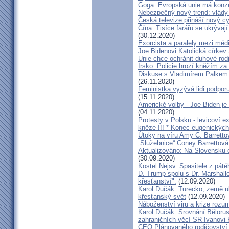
Goga: Evropská unie má konze
Nebezpečný nový trend: vlády 
Česká televize přináší nový 
Čína: Tisíce farářů se ukrývaj
(30.12.2020)
Exorcista a paralely mezi méd
Joe Bidenovi Katolická církev
Unie chce ochránit duhové rod
Irsko: Policie hrozí kněžím z
Diskuse s Vladimírem Palkem - 
(26.11.2020)
Feministka vyzývá lidi podporu
(15.11.2020)
Americké volby - Joe Biden j
(04.11.2020)
Protesty v Polsku - levicoví ext
kněze !!! * Konec eugenických
Útoky na víru Amy C. Barrettov
„Služebnice“ Coney Barrettov
Aktualizováno: Na Slovensku c
(30.09.2020)
Kostel Nejsv. Spasitele z pát
D. Trump spolu s Dr. Marshalle
křesťanství".
(12.09.2020)
Karol Dučák: Turecko, země u
křesťanský svět
(12.09.2020)
Náboženství viru a krize rozu
Karol Dučák: Srovnání Bělorus
zahraničních věcí SR Ivanovi 
CEO Plánovaného rodičovství: 