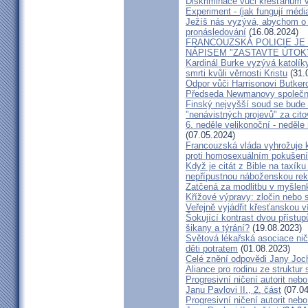
Diskriminace vůči křesťanům v
Experiment - (jak fungují média
Ježíš nás vyzývá, abychom o 
pronásledování
(16.08.2024)
FRANCOUZSKÁ POLICIE JE
NÁPISEM "ZASTAVTE ÚTOK
Kardinál Burke vyzývá katolík
smrti kvůli věrnosti Kristu
(31.
Odpor vůči Harrisonovi Butkero
Předseda Newmanovy společn
Finský nejvyšší soud se bude 
"nenávistných projevů" za cito
6. neděle velikonoční - neděl
(07.05.2024)
Francouzská vláda vyhrožuje k
proti homosexuálním pokušen
Když je citát z Bible na taxík
nepřípustnou náboženskou re
Zatčená za modlitbu v myšlen
Křížové výpravy: zločin nebo 
Veřejně vyjádřit křesťanskou v
Šokující kontrast dvou přístup
šikany a týrání?
(19.08.2023)
Světová lékařská asociace nič
děti potratem
(01.08.2023)
Celé znění odpovědi Jany Joc
Aliance pro rodinu ze struktur 
Progresivní ničení autorit neb
Janu Pavlovi II., 2. část
(07.04
Progresivní ničení autorit neb