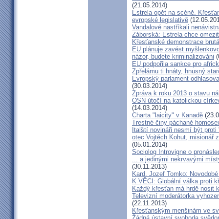
(21.05.2014)
Estrela opět na scéně. Křesť
evropské legislativě
(12.05.20
Vandalové nastříkali nenávistná
Záborská: Estrela chce omezi
Křesťanské demonstrace brutá
EU plánuje zavést myšlenkovou
názor, budete kriminalizováni
(
EU podpořila sankce pro afric
Zpřelámu ti hnáty, hnusný star
Evropský parlament odhlasoval
(30.03.2014)
Zpráva k roku 2013 o stavu n
OSN útočí na katolickou církev
(14.03.2014)
Charta "laicity" v Kanadě
(23.0
Trestné činy páchané homosex
Italští novináři nesmí být prot
otec Vojtěch Kohut, misionář z
(05.01.2014)
Sociolog Introvigne o pronásl
... a jedinými nekrvavými místy
(30.11.2013)
Kard. Jozef Tomko: Novodobé 
K VĚCI: Globální válka proti 
Každý křesťan má hrdě nosit 
Televizní moderátorka vyhozen
(22.11.2013)
Křesťanským menšinám ve svě
Žádná ústavní svoboda svědom