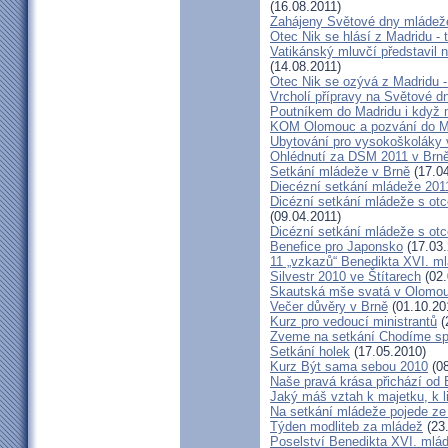
(16.08.2011)
Zahájeny Světové dny mládeže
Otec Nik se hlásí z Madridu - 
Vatikánský mluvčí představil
(14.08.2011)
Otec Nik se ozývá z Madridu 
Vrcholí přípravy na Světové 
Poutníkem do Madridu i když 
KOM Olomouc a pozvání do M
Ubytování pro vysokoškoláky 
Ohlédnutí za DSM 2011 v Brn
Setkání mládeže v Brně
(17.04
Diecézní setkání mládeže 201
Dicézní setkání mládeže s ot
(09.04.2011)
Dicézní setkání mládeže s o
Benefice pro Japonsko
(17.03.
11 „vzkazů“ Benedikta XVI. ml
Silvestr 2010 ve Štítarech
(02.
Skautská mše svatá v Olomou
Večer důvěry v Brně
(01.10.20
Kurz pro vedoucí ministrantů
(
Zveme na setkání Chodíme spo
Setkání holek
(17.05.2010)
Kurz Být sama sebou 2010
(08
Naše pravá krása přichází od
Jaký máš vztah k majetku, k 
Na setkání mládeže pojede ze
Týden modliteb za mládež
(23
Poselství Benedikta XVI. mláde