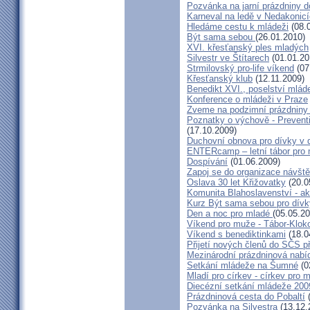
Pozvánka na jarní prázdniny 
Karneval na ledě v Nedakonic
Hledáme cestu k mládeži
(08.
Být sama sebou
(26.01.2010)
XVI. křesťanský ples mladých
Silvestr ve Štítarech
(01.01.20
Strmilovský pro-life víkend
(07
Křesťanský klub
(12.11.2009)
Benedikt XVI., poselství mlád
Konference o mládeži v Praze
Zveme na podzimní prázdniny
Poznatky o výchově - Preven
(17.10.2009)
Duchovní obnova pro dívky v 
ENTERcamp – letní tábor pro 
Dospívání
(01.06.2009)
Zapoj se do organizace návšt
Oslava 30 let Křižovatky
(20.0
Komunita Blahoslavenství - ak
Kurz Být sama sebou pro dívky
Den a noc pro mladé
(05.05.20
Víkend pro muže - Tábor-Klok
Víkend s benediktinkami
(18.0
Přijetí nových členů do SČS p
Mezinárodní prázdninová nabí
Setkání mládeže na Šumné
(0
Mladí pro církev - církev pro 
Diecézní setkání mládeže 200
Prázdninová cesta do Pobaltí
(
Pozvánka na Silvestra
(13.12.