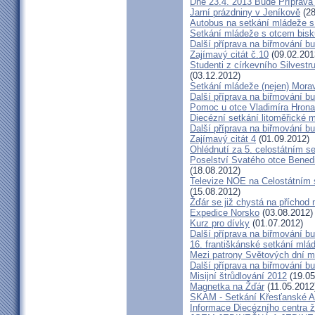
Dne 23.4. 2013 Bude Příprav
Jarní prázdniny v Jeníkově
(28
Autobus na setkání mládeže 
Setkání mládeže s otcem bis
Další příprava na biřmování b
Zajímavý citát č.10
(09.02.201
Studenti z církevního Silves
(03.12.2012)
Setkání mládeže (nejen) Mor
Další příprava na biřmování bu
Pomoc u otce Vladimíra Hrona
Diecézní setkání litoměřické m
Další příprava na biřmování bu
Zajímavý citát 4
(01.09.2012)
Ohlédnutí za 5. celostátním 
Poselství Svatého otce Bened
(18.08.2012)
Televize NOE na Celostátním 
(15.08.2012)
Žďár se již chystá na příchod 
Expedice Norsko
(03.08.2012)
Kurz pro dívky
(01.07.2012)
Další příprava na biřmování bu
16. františkánské setkání mlá
Mezi patrony Světových dní ml
Další příprava na biřmování bu
Misijní štrůdlování 2012
(19.05
Magnetka na Žďár
(11.05.2012
SKAM - Setkání Křesťanské A
Informace Diecézního centra 