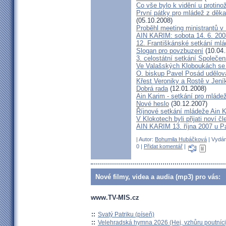
Co vše bylo k vidění u protinož
První pátky pro mládež z děk
(05.10.2008)
Proběhl meeting ministrantů v
AIN KARIM: sobota 14. 6. 200
12. Františkánské setkání ml
Slogan pro povzbuzení
(10.04.
3. celostátní setkání Společen
Ve Valašských Kloboukách se z
O. biskup Pavel Posád udělova
Křest Veroniky a Rostě v Jen
Dobrá rada
(12.01.2008)
Ain Karim - setkání pro mláde
Nové heslo
(30.12.2007)
Říjnové setkání mládeže Ain 
V Klokotech byli přijati noví 
AIN KARIM 13. října 2007 u P
| Autor:
Bohumila Hubáčková
| Vydán
0 |
Přidat komentář
|
Nové filmy, videa a audia (mp3) pro vás:
www.TV-MIS.cz
::
Svatý Patriku (píseň)
::
Velehradská hymna 2026 (Hej, vzhůru poutníci