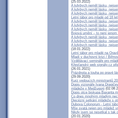
(25.03.2022)
A kdybych neměl lásku, nejsem
A kdybych neměl lásku, nejsem
A kdybych neměl lásku, nejsem
Letní tábor pro mladé od 18 let
A kdybych neměl lásku, nejsem
A kdybych neměl lásku, nejsem
A kdybych neměl lásku, nejsem
Bojová umění – to není jenom 
A kdybych neměl lásku, nejsem
A kdybych neměl lásku, nejsem
A kdybych neměl lásku, nejsem
(18.01.2022)
Letní tábor pro mladé na Orav
Mladí v duchovní krizi / Biřmov
Vzdělávací semináře pro mlád
Křesťanský web signály.cz při
(26.01.2021)
Prázdnota a touha po pravé lás
(29.09.2020)
Kurz vedoucích ministrantů 2
Dopis vizionáře Ivana Dragičev
mládeže v Medžugorji
(02.08.2
Dopis otce biskupa Baxanta m
Co dnes mnohým mladým nech
Diecézní setkání mládeže s 
Dubova Colonorum - Letní tábo
Mše svatá nejen pro mládež 
Nikdy jsem se nesetkal s tak o
(20.01.2020)