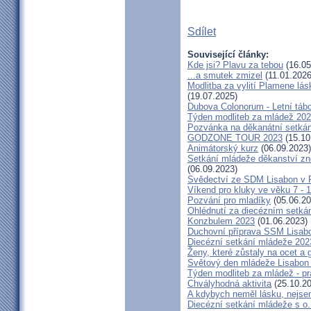
Sdílet
Související články:
Kde jsi? Plavu za tebou
(16.05
...a smutek zmizel
(11.01.2026
Modlitba za vylití Plamene l
(19.07.2025)
Dubova Colonorum - Letní tábo
Týden modliteb za mládež 20
Pozvánka na děkanátní setká
GODZONE TOUR 2023
(15.10
Animátorský kurz
(06.09.2023)
Setkání mládeže děkanství z
(06.09.2023)
Svědectví ze SDM Lisabon v P
Víkend pro kluky ve věku 7 - 1
Pozvání pro mladíky
(05.06.20
Ohlédnutí za diecézním setk
Konzbulem 2023
(01.06.2023)
Duchovní příprava SSM Lisab
Diecézní setkání mládeže 202
Ženy, které zůstaly na ocet a gi
Světový den mládeže Lisabon 2
Týden modliteb za mládež - prá
Chvályhodná aktivita
(25.10.20
A kdybych neměl lásku, nejsem
Diecézní setkání mládeže s o