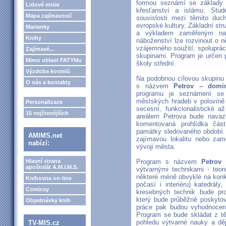
formou seznámí se základy t
Lidové misie
křesťanství a islámu. Stu
Mapa zajímavostí
souvislosti mezi těmito duch
evropské kultury. Základní str
Marianky
a výkladem zaměřeným na 
Knihy
náboženství lze rozvinout o n
vzájemného soužití, spoluprá
Zajímavé...
skupinami. Program je určen 
Mimo oblast FATYMu
školy střední.
Výzdoba kostelů
Na podobnou cílovou skupinu 
O nás a kontakty
s názvem
Petrov – domi
programu je seznámení se 
městských hradeb v polovině 1
Personalizace
secesní, funkcionalistické a
15 nejčtenějších
areálem Petrova bude navaz
komentovaná prohlídka čá
památky sledovaného období. 
AMIMS.net
zajímavou lokalitu nebo zam
nabízí:
vývoji města.
Hlavní strana
Program s názvem
Petrov
apoštolát A.M.I.M.S.
výtvarnými technikami - teor
některé méně obvyklé na konkr
Knihovna on-line
počasí i interiéru) katedrály
Comicsy
kresebných technik bude pro
který bude průběžně poskyto
Objednávky knih
práce pak budou vyhodnocen
Program se bude skládat z tě
pohledu výtvarné nauky a děj
TV-MIS.cz