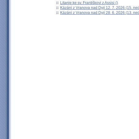
::
Litanie ke sv. Františkovi z Assisi ()
::
Kázání z Vranova nad Dyjí 12. 7. 2026 (15. ne
::
Kázání z Vranova nad Dyjí 28. 6. 2026 (13. ne