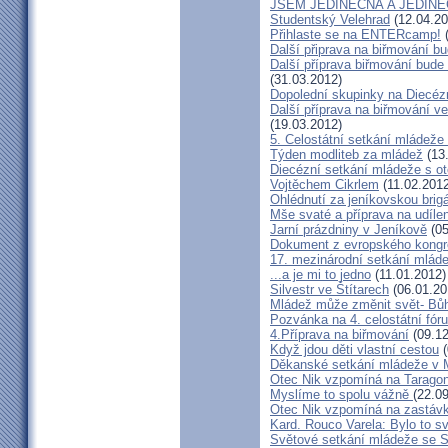
JSEM JEDINEČNÁ A JEDIN
Studentský Velehrad
(12.04.20
Přihlaste se na ENTERcamp!
(
Další připrava na biřmování b
Další příprava biřmování bude 
(31.03.2012)
Dopolední skupinky na Diecéz
Další příprava na biřmování ve
(19.03.2012)
5. Celostátní setkání mládež
Týden modliteb za mládež
(13
Diecézní setkání mládeže s 
Vojtěchem Cikrlem
(11.02.2012
Ohlédnutí za jeníkovskou brig
Mše svaté a příprava na udílen
Jarní prázdniny v Jeníkově
(05
Dokument z evropského kongr
17. mezinárodní setkání mláde
...a je mi to jedno
(11.01.2012)
Silvestr ve Štítarech
(06.01.20
Mládež může změnit svět- Bůh
Pozvánka na 4. celostátní fó
4.Příprava na biřmování
(09.12
Když jdou děti vlastní cestou
(
Děkanské setkání mládeže v
Otec Nik vzpomíná na Tarago
Myslíme to spolu vážně
(22.0
Otec Nik vzpomíná na zastávk
Kard. Rouco Varela: Bylo to s
Světové setkání mládeže se 