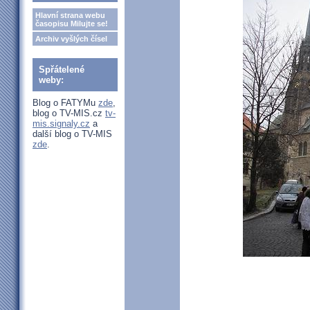
Hlavní strana webu
časopisu Milujte se!
Archiv vyšlých čísel
Spřátelené
weby:
Blog o FATYMu
zde
,
blog o TV-MIS.cz
tv-
mis.signaly.cz
a
další blog o TV-MIS
zde
.