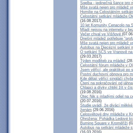
Sqelba - jedinečná šance pro 
Mše svatá nejen pro mládež v
Homilie na Celostátním setká
Celostátní setkání mládeže 
(16.08.2017)
10 let Komunity Cenacolo na 
Mladí nejsou na internetu v be
Večer chval ve Višňové
(07.06
Dnešní mládež potřebuje "pro
Mše svatá nejen pro mládež v
Autobus na Diecézní setkání
O setkání SČS ve Vranově na
(29.03.2017)
Týden modliteb za mládež
(28
Celostátní fórum mládeže v O
Jsem věřící, ale praktikuji p
Postní duchovní obnova pro 
Kde dělají věřící singláči chyb
Čtení na pokračování od jáhna
Chlapci a dívky chtějí žít v č
(19.08.2016)
Otec Nik s mladými odjel na 
(20.07.2016)
Studie uvádí, že diváci měkké 
ženám
(29.06.2016)
Celosvětové dny mládeže v K
Ohrožena: Pohádka Ledové král
Burning Square v Kroměříži
(0
Autobus na setkání mládeže s
(16.03.2016)