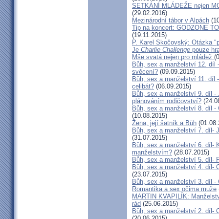
SETKÁNÍ MLÁDEŽE nejen
(29.02.2016)
Mezinárodní tábor v Alpách
(10
Tip na koncert: GODZONE TOU
(19.11.2015)
P. Karel Skočovský: Otázka "p
Je
Charlie Challenge
pouze hra
Mše svatá nejen pro mládež
(
Bůh, sex a manželství 12. díl
svěcení?
(09.09.2015)
Bůh, sex a manželství 11. díl 
celibát?
(06.09.2015)
Bůh, sex a manželství 9. díl -
plánováním rodičovství?
(24.0
Bůh, sex a manželství 8. díl 
(10.08.2015)
Žena, její šatník a Bůh
(01.08.
Bůh, sex a manželství 7. díl- 
(31.07.2015)
Bůh, sex a manželství 6. díl-
manželstvím?
(28.07.2015)
Bůh, sex a manželství 5. díl- 
Bůh, sex a manželství 4. díl-
(23.07.2015)
Bůh, sex a manželství 3. díl -
Romantika a sex očima muže
MARTIN KVAPILÍK: Manželství 
rád
(25.06.2015)
Bůh, sex a manželství 2. díl-
(20.06.2015)