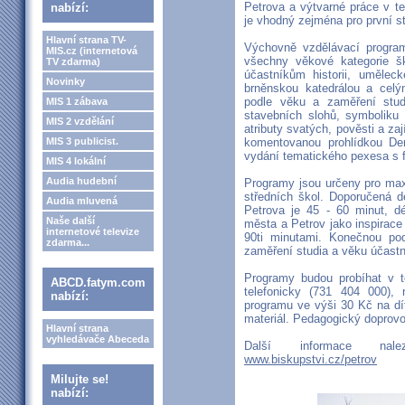
Petrova a výtvarné práce v t
nabízí:
je vhodný zejména pro první s
Hlavní strana TV-
Výchovně vzdělávací progr
MIS.cz (internetová
všechny věkové kategorie šk
TV zdarma)
účastníkům historii, umělec
Novinky
brněnskou katedrálou a celý
podle věku a zaměření studi
MIS 1 zábava
stavebních slohů, symboliku 
MIS 2 vzdělání
atributy svatých, pověsti a za
MIS 3 publicist.
komentovanou prohlídkou De
vydání tematického pexesa s fo
MIS 4 lokální
Audia hudební
Programy jsou určeny pro max
středních škol. Doporučená d
Audia mluvená
Petrova je 45 - 60 minut, d
Naše další
města a Petrov jako inspirac
internetové televize
90ti minutami. Konečnou pod
zdarma...
zaměření studia a věku účastn
Programy budou probíhat v t
ABCD.fatym.com
telefonicky (731 404 000), 
nabízí:
programu ve výši 30 Kč na dí
materiál. Pedagogický doprov
Hlavní strana
vyhledávače Abeceda
Další informace nale
www.biskupstvi.cz/petrov
Milujte se!
nabízí: