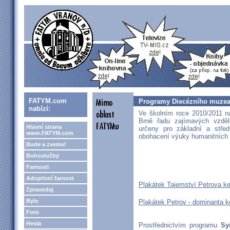
FATYM.com
Programy Diecézního muzea 
nabízí:
Ve školním roce 2010/2011 n
Brně řadu zajímavých vzděl
Hlavní strana
určeny pro základní a střed
www.FATYM.com
obohacení výuky humanitních 
Bude a zveme!
Bohoslužby
Farnosti
Adoptivní farnost
Plakátek Tajemství Petrova k
Zpravodaj
Bylo
Plakátek Petrov - dominanta k
Foto
Hesla
Prostřednictvím programu
Sy