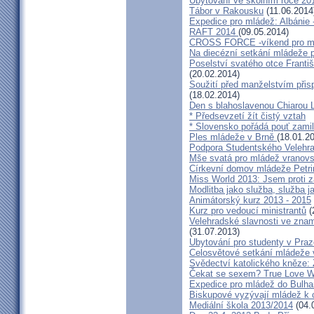
Ubytování ve školním roce 20
Tábor v Rakousku
(11.06.2014
Expedice pro mládež: Albánie 
RAFT 2014
(09.05.2014)
CROSS FORCE -víkend pro min
Na diecézní setkání mládeže 
Poselství svatého otce Frant
(20.02.2014)
Soužití před manželstvím přisp
(18.02.2014)
Den s blahoslavenou Chiarou
* Předsevzetí žít čistý vztah
* Slovensko pořádá pouť zami
Ples mládeže v Brně
(18.01.2
Podpora Studentského Velehr
Mše svatá pro mládež vranov
Církevní domov mládeže Petr
Miss World 2013: Jsem proti z
Modlitba jako služba, služba j
Animátorský kurz 2013 - 2015
Kurz pro vedoucí ministrantů
(
Velehradské slavnosti ve znam
(31.07.2013)
Ubytování pro studenty v Praz
Celosvětové setkání mládeže v 
Svědectví katolického kněze: 
Čekat se sexem? True Love Wai
Expedice pro mládež do Bulha
Biskupové vyzývají mládež k 
Mediální škola 2013/2014
(04.