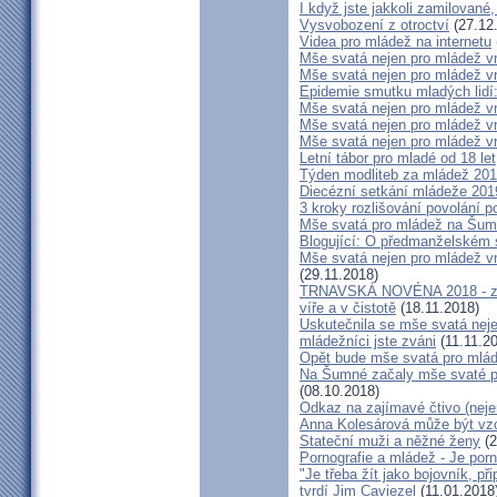
I když jste jakkoli zamilované,
Vysvobození z otroctví
(27.12
Videa pro mládež na internetu
Mše svatá nejen pro mládež 
Mše svatá nejen pro mládež 
Epidemie smutku mladých lidí
Mše svatá nejen pro mládež 
Mše svatá nejen pro mládež 
Mše svatá nejen pro mládež 
Letní tábor pro mladé od 18 let
Týden modliteb za mládež 20
Diecézní setkání mládeže 201
3 kroky rozlišování povolání p
Mše svatá pro mládež na Šu
Blogující: O předmanželském s
Mše svatá nejen pro mládež v
(29.11.2018)
TRNAVSKÁ NOVÉNA 2018 - záz
víře a v čistotě
(18.11.2018)
Uskutečnila se mše svatá nej
mládežníci jste zváni
(11.11.2
Opět bude mše svatá pro mlá
Na Šumné začaly mše svaté pro
(08.10.2018)
Odkaz na zajímavé čtivo (neje
Anna Kolesárová může být vzo
Stateční muži a něžné ženy
(2
Pornografie a mládež - Je porn
"Je třeba žít jako bojovník, př
tvrdí Jim Caviezel
(11.01.2018